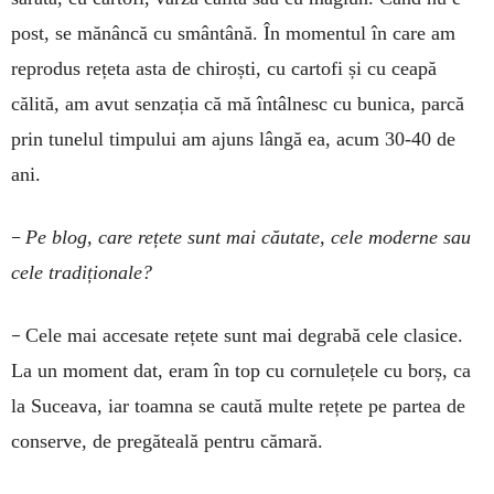
post, se mănâncă cu smântână. În momentul în care am
reprodus rețeta asta de chiroști, cu cartofi și cu ceapă
călită, am avut senzația că mă întâlnesc cu bunica, parcă
prin tunelul timpului am ajuns lângă ea, acum 30-40 de
ani.
–
Pe blog, ca­re rețete sunt mai căutate, cele moderne sau
ce­le tradiționale?
–
Cele mai ac­cesate rețete sunt mai degrabă cele clasice.
La un moment dat, eram în top cu cornulețele cu borș, ca
la Suceava, iar toamna se caută multe rețete pe partea de
conserve, de pregăteală pentru cămară.