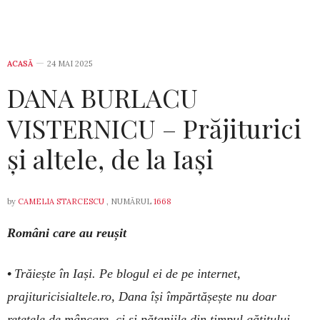
ACASĂ
24 MAI 2025
DANA BURLACU
VISTERNICU – Prăjiturici
și altele, de la Iași
by
CAMELIA STARCESCU
, NUMĂRUL
1668
Români care au reușit
•
Trăiește în Iași. Pe blogul ei de pe internet,
prajituricisialtele.ro, Dana își împărtășește nu doar
rețetele de mâncare, ci și pățaniile din timpul gătitului,