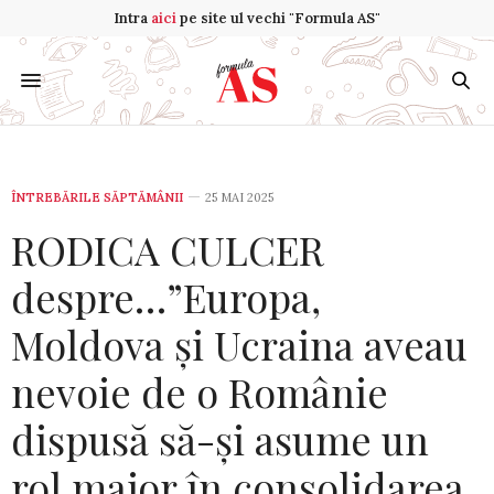
Intra
aici
pe site ul vechi "Formula AS"
ÎNTREBĂRILE SĂPTĂMÂNII
25 MAI 2025
RODICA CULCER
despre…”Europa,
Moldova și Ucraina aveau
nevoie de o Românie
dispusă să-și asume un
rol major în consolidarea