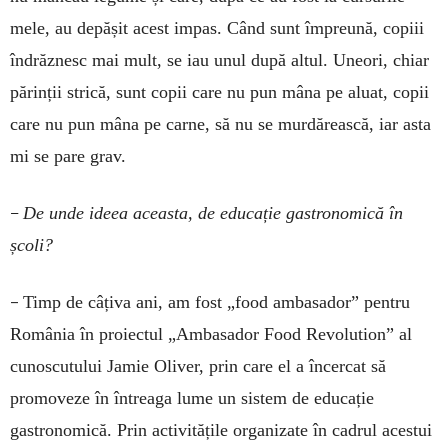
mele, au depășit acest impas. Când sunt împreună, copiii
îndrăznesc mai mult, se iau unul după altul. Une­ori, chiar
părinții strică, sunt copii care nu pun mâna pe aluat, copii
ca­re nu pun mâna pe carne, să nu se murdărească, iar asta
mi se pare grav.
–
De unde ide­ea aceasta, de educație gastronomică în
școli?
–
Timp de câțiva ani, am fost „food ambasador” pentru
România în proiectul „Ambasador Food Revolution” al
cunoscutului Jamie Oliver, prin care el a încercat să
promoveze în întreaga lume un sistem de educație
gastronomică. Prin activitățile organizate în cadrul acestui