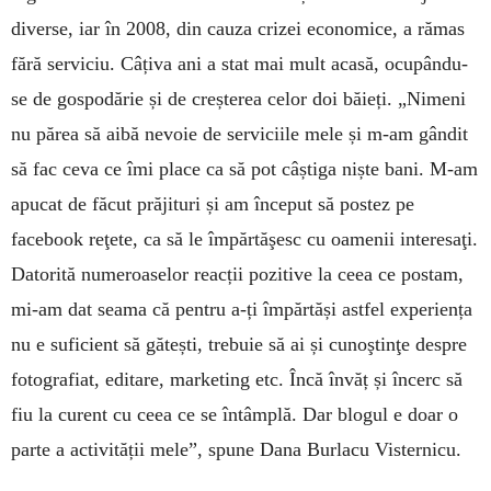
diverse, iar în 2008, din cauza crizei economice, a rămas
fără serviciu. Câțiva ani a stat mai mult acasă, ocupându-
se de gospodărie și de creșterea celor doi băieți. „Nimeni
nu părea să aibă nevoie de serviciile mele și m-am gândit
să fac ceva ce îmi place ca să pot câștiga niște bani. M-am
apucat de făcut prăjituri și am început să postez pe
facebook reţete, ca să le împărtăşesc cu oamenii interesaţi.
Datorită numeroaselor reacții pozitive la ceea ce postam,
mi-am dat seama că pentru a-ți împărtăși astfel experiența
nu e suficient să gătești, trebuie să ai și cunoştinţe despre
fotografiat, editare, marketing etc. Încă învăț și încerc să
fiu la curent cu ceea ce se întâmplă. Dar blogul e doar o
parte a activității mele”, spune Dana Burlacu Visternicu.