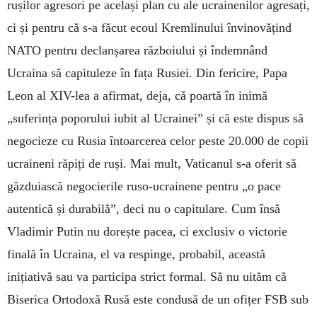
rușilor agresori pe același plan cu ale ucrainenilor agresați,
ci și pentru că s-a făcut ecoul Kremlinului învinovățind
NATO pentru declanșarea războiului și îndemnând
Ucraina să capituleze în fața Rusiei. Din fericire, Papa
Leon al XIV-lea a afirmat, deja, că poartă în inimă
„suferința poporului iubit al Ucrainei” și că este dispus să
negocieze cu Rusia întoarcerea celor peste 20.000 de copii
ucraineni răpiți de ruși. Mai mult, Vaticanul s-a oferit să
găzduiască negocierile ruso-ucrainene pentru „o pace
autentică și durabilă”, deci nu o capitulare. Cum însă
Vladimir Putin nu dorește pacea, ci exclusiv o victorie
finală în Ucraina, el va respinge, probabil, această
inițiativă sau va participa strict formal. Să nu uităm că
Biserica Ortodoxă Rusă este condusă de un ofițer FSB sub