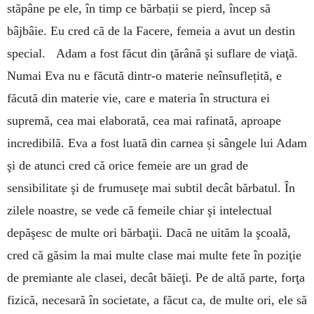
stăpâne pe ele, în timp ce bărbații se pierd, încep să
bâjbâie. Eu cred că de la Facere, femeia a avut un destin
special. Adam a fost făcut din ţărână şi suflare de viaţă.
Numai Eva nu e făcută dintr-o materie neînsuflețită, e
făcută din materie vie, care e materia în structura ei
supremă, cea mai elaborată, cea mai rafinată, aproape
incredibilă. Eva a fost luată din carnea și sângele lui Adam
şi de atunci cred că orice femeie are un grad de
sensibilitate şi de frumuseţe mai subtil decât bărbatul. În
zilele noastre, se vede că femeile chiar şi intelectual
depăşesc de multe ori bărbaţii. Dacă ne uităm la şcoală,
cred că găsim la mai multe clase mai multe fete în poziţie
de premiante ale clasei, decât băieţi. Pe de altă parte, forţa
fizică, necesară în societate, a făcut ca, de multe ori, ele să