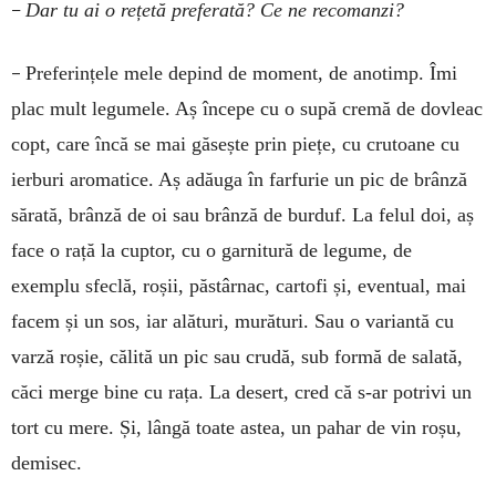
–
Dar tu ai o rețetă preferată? Ce ne recomanzi?
–
Preferințele mele depind de moment, de anotimp. Îmi
plac mult legumele. Aș începe cu o supă cremă de dovleac
copt, care încă se mai găsește prin piețe, cu crutoane cu
ierburi aromatice. Aș adăuga în farfurie un pic de brânză
sărată, brânză de oi sau brânză de burduf. La felul doi, aș
face o rață la cuptor, cu o garnitură de legume, de
exemplu sfeclă, roșii, păstârnac, cartofi și, eventual, mai
facem și un sos, iar alături, murături. Sau o variantă cu
varză roșie, călită un pic sau crudă, sub formă de salată,
căci merge bine cu rața. La desert, cred că s-ar potrivi un
tort cu mere. Și, lângă toate astea, un pahar de vin roșu,
demisec.