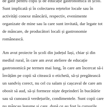
de gătit pentru copii și de educație gastronomică în școli.
Sunt implicată și în colectarea rețetelor locale sau în
activități conexe mâncării, respectiv, evenimente
organizate de mine sau la care sunt invitată, dar legate tot
de mâncare, de producători locali și gastronomie
românească.
Am avut proiecte în școli din județul Iași, chiar și din
mediul rural, în care am avut ateliere de educație
gastronomică pe termen mai lung, în care am încercat să-i
învățăm pe copii să citească o etichetă, să-și pregătească
un sandviș corect, nu cel cu salam și cașcaval de care am
obosit să aud, să-și formeze niște deprinderi în bucătărie
sau să cunoască verdețurile, con­dimentele. Sunt copii care
nu mâncau legume și care, după ce au fost la cursurile