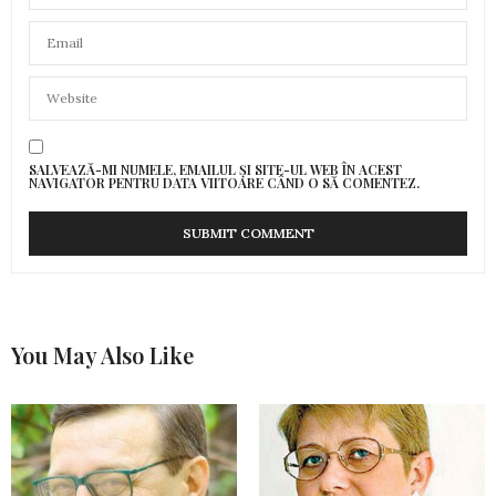
SALVEAZĂ-MI NUMELE, EMAILUL ȘI SITE-UL WEB ÎN ACEST
NAVIGATOR PENTRU DATA VIITOARE CÂND O SĂ COMENTEZ.
You May Also Like