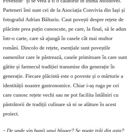
Povestite” și se vrea a fi o călătorie în inima Moldovei.
Parteneri îmi sunt cei de la Asociația Convivia din Iași și
fotograful Adrian Băltariu. Caut povești despre rețete de
plăcinte prea puțin cunoscute, pe care, la final, să le adun
într-o carte, care să ajungă în casele cât mai multor
români. Dincolo de rețete, esențiale sunt poveștile
oamenilor care le păstrează, casele primitoare în care sunt
gătite și farmecul tradiției transmise din generație în
generație. Fiecare plăcintă este o poveste și o mărturie a
identității noastre gastronomice. Chiar i-aș ruga pe cei
care cunosc rețete vechi sau ne pot facilita întâlniri cu
păstrătorii de tradiții culinare să ni se alăture în acest
proiect.
–
De unde vin banii unui bloger? Se poate trăi din asta?