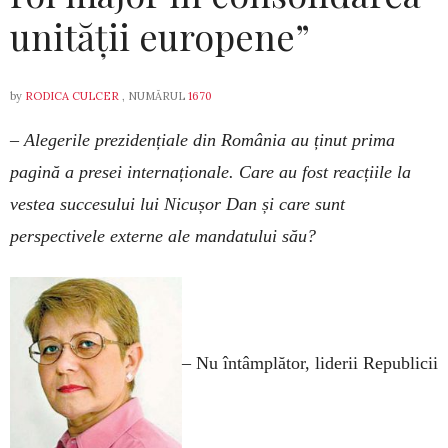
unității europene”
by
RODICA CULCER
, NUMĂRUL
1670
– Alegerile prezidențiale din România au ținut prima
pagină a presei internaționale. Care au fost reacțiile la
vestea succesului lui Nicușor Dan și care sunt
perspectivele externe ale mandatului său?
–
Nu întâmplător, liderii Republicii