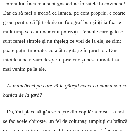
Domnului, încă mai sunt gospodine în satele bucovinene!
Dar ca să faci o treabă ca lumea, pe cont propriu, e foarte
greu, pentru că îți trebuie un fotograf bun și îți ia foarte
mult timp să cauți oamenii potriviți. Femeile care gătesc
sunt femei simple și nu înțeleg ce vrei de la ele, se simt
poate puțin timorate, cu atâta agitație în jurul lor. Dar
întotdeauna ne-am despărțit prietene și ne-au invitat să
mai venim pe la ele.
–
Ai mâncăruri pe care să le gătești exact ca mama sau ca
bunica de la țară?
–
Da, îmi place să gătesc rețete din copilăria mea. La noi
se fac acele chiroște, un fel de colțunași umpluți cu brânză
sărată, cu cartofi, varză călită sau cu magiun. Când nu e