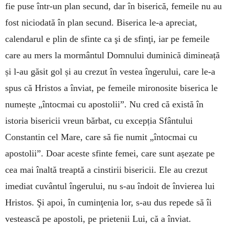
fie puse într-un plan secund, dar în biserică, femeile nu au
fost niciodată în plan secund. Biserica le-a apreciat,
calendarul e plin de sfinte ca şi de sfinţi, iar pe femeile
care au mers la mormântul Domnului duminică dimineață
și l-au găsit gol și au crezut în vestea îngerului, care le-a
spus că Hristos a înviat, pe femeile mironosite biserica le
numește „întocmai cu apostolii”. Nu cred că există în
istoria bisericii vreun bărbat, cu excepția Sfântului
Constantin cel Mare, care să fie numit „întocmai cu
apostolii”. Doar aceste sfinte femei, care sunt așezate pe
cea mai înaltă treaptă a cinstirii bisericii. Ele au crezut
imediat cuvântul îngerului, nu s-au îndoit de învierea lui
Hristos. Şi apoi, în cuminţenia lor, s-au dus repede să îi
vestească pe apostoli, pe prietenii Lui, că a înviat.