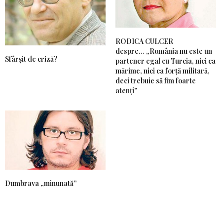
RODICA CULCER
despre… „România nu este un
Sfârșit de criză?
partener egal cu Turcia, nici ca
mărime, nici ca forță militară,
deci trebuie să fim foarte
atenți”
Dumbrava „minunată”