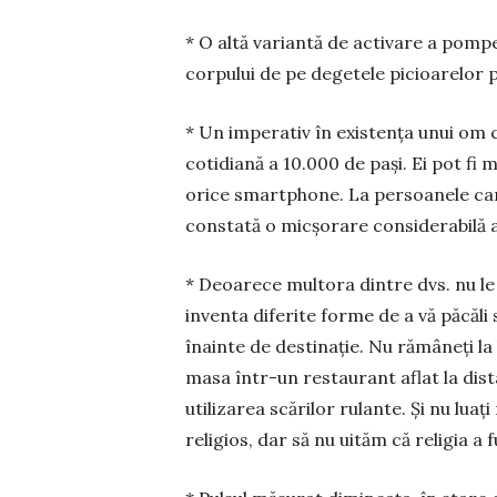
* O altă variantă de activare a pompe
corpului de pe degetele picioarelor pe
* Un imperativ în existența unui om 
cotidiană a 10.000 de pași. Ei pot fi m
orice smartphone. La persoanele care
constată o micșo­rare considerabilă a 
* Deoarece multora dintre dvs. nu le
in­venta diferite forme de a vă păcăli
înainte de des­tinație. Nu rămâ­neți l
masa într-un restau­rant aflat la dist
utiliza­rea scărilor ru­lante. Și nu lua
religios, dar să nu uităm că re­ligia a