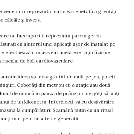
i venelor o reprezintă mu­tarea repetată a greutății
 căl­câie și invers.
care nu face sport îl reprezintă parcurgerea
ăsurați cu ajutorul unei aplicații ușor de instalat pe
 efectuează con­secvent acest exer­cițiu fizic se
riscului de boli cardiovas­culare.
 surâde ideea să meargă atât de mult pe jos, puteți
 singuri. Co­bo­râți din metrou cu o stație sau două
a locul de muncă în pau­za de prânz, ci mergeți să luați
anță de un kilometru. In­terzi­ceți-vă cu desăvâr­șire
ți mașina la cumpă­rături. Seamă­nă pu­țin cu un ritual
 funcționat pentru sute de generații.