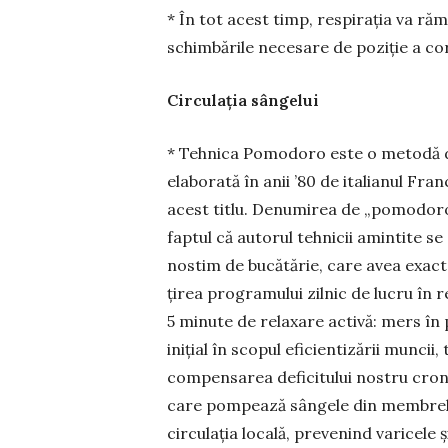
* În tot acest timp, respirația va r
schimbările ne­cesare de poziție a cor
Circulația sângelui
* Tehnica Pomodoro este o metodă de 
elabo­rată în anii ’80 de italianul Fr
acest titlu. Denu­mirea de „pomodoro” 
faptul că autorul tehnicii amintite se
nostim de bucătărie, care avea exact
țirea programului zilnic de lucru în 
5 minute de relaxare activă: mers în pa
inițial în scopul eficientizării munci
compensarea de­ficitului nostru cron
care pom­pează sângele din membrele 
circulația locală, prevenind vari­cele