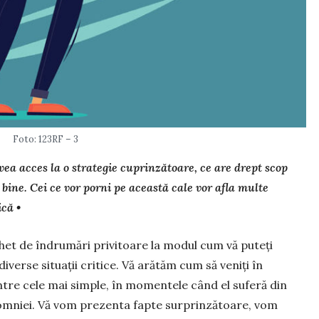
Foto: 123RF – 3
vea acces la o strategie cu­prinzătoare, ce are drept scop
 bine. Cei ce vor porni pe această cale vor afla multe
ică •
het de îndrumări privitoare la modul cum vă puteți
 diverse situații critice. Vă arătăm cum să veniți în
intre cele mai simple, în momentele când el suferă din
nsomniei. Vă vom prezenta fapte surprinzătoare, vom