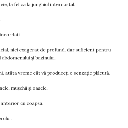
eie, la fel ca la junghiul intercostal.
.
 încordați.
ficial, nici exagerat de profund, dar suficient pentru
ul abdomenului și bazinului.
i, atâta vreme cât vă produceți o senzație plăcută.
le, muș­chii și oasele.
 anterior cu coapsa.
orului.