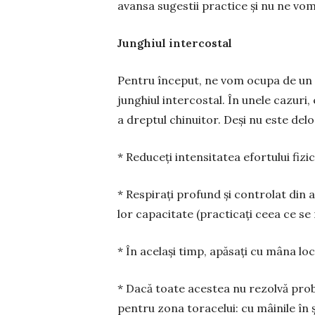
avansa sugestii practice și nu ne vom 
Junghiul intercostal
Pentru început, ne vom ocupa de un
junghiul intercostal. În unele cazuri, e
a dreptul chi­nuitor. Deși nu este delo
* Reduceți intensitatea efortului fi­zic
* Respirați profund și controlat din
lor ca­pa­citate (practicați ceea ce se
* În același timp, apăsați cu mâna lo
* Dacă toate acestea nu rezolvă probl
pentru zona toracelui: cu mâinile în șo