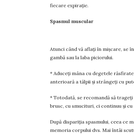
fiecare expirație.
Spasmul muscular
Atunci când vă aflați în mișcare, se 
gambă sau la laba piciorului.
* Aduceți mâna cu degetele răsfirate 
ante­rioară a tălpii și strângeți cu put
* Totodată, se recomandă să trageți d
brusc, cu smucituri, ci continuu și c
După dispariția spasmului, ceea ce ma
me­moria corpului dvs. Mai întâi scutu