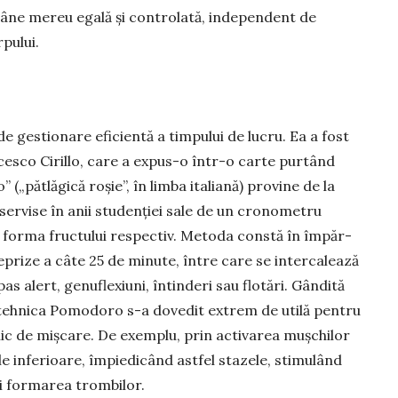
ămâne mereu egală și controlată, independent de
pului.
gestio­nare eficientă a timpului de lucru. Ea a fost
ancesco Cirillo, care a expus-o într-o carte purtând
(„pătlăgică roșie”, în limba italiană) provine de la
 servise în anii studenției sale de un cronometru
 forma fructului respectiv. Metoda constă în împăr­
reprize a câte 25 de minute, între care se intercalează
s alert, genufle­xiuni, întinderi sau flotări. Gândită
i, teh­nica Pomodoro s-a do­vedit extrem de utilă pentru
ic de mișcare. De exemplu, prin activarea mușchilor
inferi­oare, împiedicând astfel stazele, stimu­lând
 și formarea trombilor.