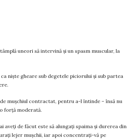
întâmplă uneori să intervină și un spasm muscular, la
ca niște gheare sub degetele piciorului și sub partea
ere.
e muș­chiul contractat, pentru a-l întinde – însă nu
u o forță moderată.
i aveți de făcut este să alungați spaima și durerea din
rați lejer muș­chii, iar apoi concentrați-vă pe