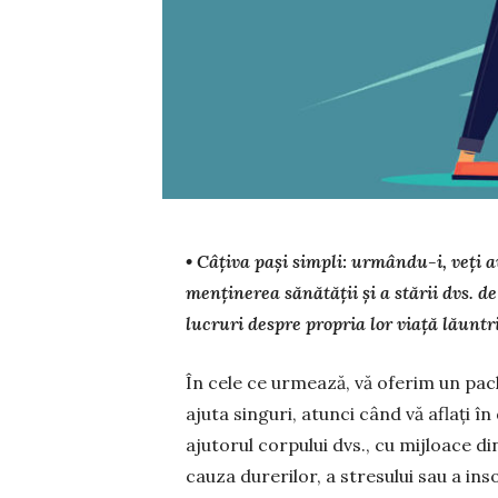
• Câțiva pași simpli: urmându-i, veți a
menținerea sănătății și a stării dvs. de
lucruri despre propria lor viață lăuntr
În cele ce urmează, vă oferim un pac
ajuta singuri, atunci când vă aflați în
ajutorul corpului dvs., cu mijloace d
cauza durerilor, a stresului sau a i