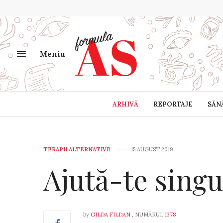
Meniu
ARHIVĂ
REPORTAJE
SĂN
TERAPII ALTERNATIVE
15 AUGUST 2019
Ajută-te singu
by
GILDA FILDAN
, NUMĂRUL
1378