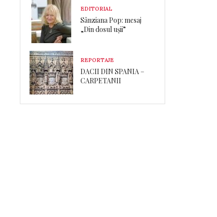
EDITORIAL
Sânziana Pop: mesaj
„Din dosul ușii”
REPORTAJE
DACII DIN SPANIA –
CARPETANII