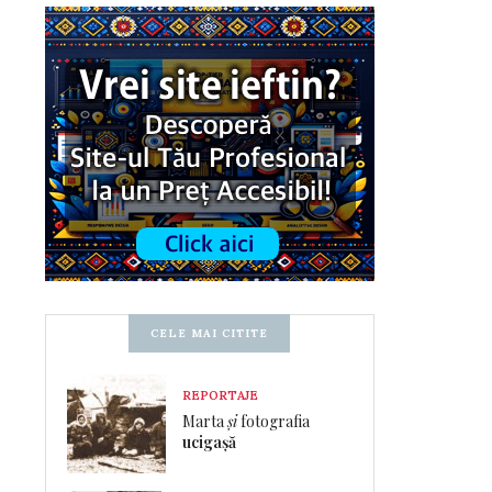
CELE MAI CITITE
REPORTAJE
Marta
și
fotografia
ucigașă