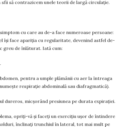
sfii să contrazicem unele teorii de largă circulație.
 simptom cu care au de-a face numeroase per­soane:
l își face apariția cu re­gu­laritate, devenind astfel de-
c greu de înlă­turat. Iată cum:
.
 abdomen, pentru a umple plă­mânii cu aer la întreaga
 nu­meș­te respirație abdomi­nală sau dia­fragmatică).
cul dureros, micșorând presiunea pe du­rata expirației.
ema, opriți-vă și faceți un exercițiu ușor de întindere
lduri, încli­nați trunchiul în lateral, tot mai mult pe