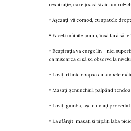
respirație, care joacă și aici un rol-ch
* Așezați-vă comod, cu spatele drept
* Faceți mâinile pumn, însă fără să le
* Respirația va curge lin – nici super
ca miș­carea ei să se observe la nivel
* Loviți ritmic coapsa cu ambele mâin
* Masați genunchiul, palpând tendoane
* Loviți gamba, așa cum ați procedat
* La sfârșit, masați și pipăiți laba pici