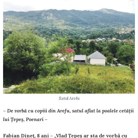
Satul Arefu
– De vorbă cu copiii din Arefu, satul aflat la poalele cetății
lui Țepeș, Poenari –
Fabian Dineț, 8 ani – „Vlad Țepeș ar sta de vorbă cu