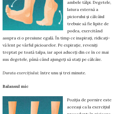
ambele tălpi. Degetele,
latura externă a
piciorului și călcâiul
tre­buie să fie lipite de
podea, exercitând
asupra ei o presiune egală. În timp ce inspirați, ridicați-
vă lent pe vârful picioa­relor. Pe expirație, reveniți
treptat pe toată talpa, iar apoi aduceți din ce în ce mai
sus degetele, până când ajungeți să stați pe călcâie.
Durata exerci
ț
iului:
între unu și trei minute.
Balansul mic
Poziția de pornire este
aceeași ca la exercițiul