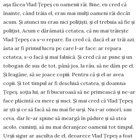
așa făcea Vlad Țepeș cu oa­menii răi. Bine, eu cred că
înainte, când trăia el, erau mai mulți oameni răi decât
acum. Și atunci nu erau nici polițiști, și el trebuia să fie și
polițist. Acum e dărâmată cetatea, că nu mai trăiește
Vlad Țepeș ca s-o repare. Eu cred că, dacă el ar trăi azi,
ăsta ar fi primul lucru pe care l-ar face: ar repara
cetatea, s-o facă și mai falnică. Și cred că ar pune și un
tobogan de sus de tot, până jos, la râu, să ne dăm pe el.
Și leagăne, să se joace copiii. Pentru că și el ar avea
copii. Și tot timpul ar fi deschisă cetatea, și doamna
Țepeș, soția lui, ar fi bucuroasă să ne primească și ne-ar
face plăcintă cu mere și nuci. Și mai cred că Vlad Țepeș
ar ști și ce să facă să nu mai fie urși. Nu i-ar omorî, sau
ceva, dar le-ar spune să meargă în pădure și să stea
acolo, cuminți, să nu mai deranjeze oamenii tot timpul.
Urșii sigur ar asculta de el, deoarece Vlad Țepeș a fost