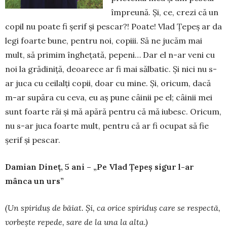
împreună. Și, ce, crezi că un
copil nu poate fi șerif și pescar?! Poate! Vlad Țepeș ar da
legi foarte bune, pentru noi, copiii. Să ne jucăm mai
mult, să primim în­ghe­țată, pepeni… Dar el n-ar veni cu
noi la gră­diniță, deoarece ar fi mai sălbatic. Și nici nu s-
ar juca cu ceilalți copii, doar cu mine. Și, oricum, dacă
m-ar supăra cu ceva, eu aș pune câinii pe el; câinii mei
sunt foarte răi și mă apără pentru că mă iubesc. Oricum,
nu s-ar juca foarte mult, pentru că ar fi ocupat să fie
șerif și pescar.
Damian Dineț, 5 ani – „Pe Vlad Țepeș sigur l-ar
mânca un urs”
(Un spiridu
ș
de b
ă
iat.
Ș
i, ca orice spiridu
ș
care se respect
ă
,
vorbe
ș
te repede, sare de la una la alta.)