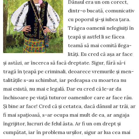
Dânsul era un om corect,
dintr-o bucată, comunicativ
cu poporul și-și iubea țara.
Trăgea oamenii nelegiuiți în
țeapă și astfel li se făcea
teamă să mai comită ile­ga­
lități. Eu cred că așa ar face
și astăzi, ar încerca să facă dreptate. Sigur, fără să-i
tragă în țeapă pe criminali, deoarece vremurile și men­
talitățile s-au schimbat, iar pedeapsa cu moartea nu
mai există, nu mai e legală. Dar eu cred că le-ar da
închisoare pe viață tuturor oamenilor care ar face rău.
Și bine ar face! Cred că și cetatea, dacă dânsul ar trăi, ar
fi mai spațioasă, s-ar ocupa mai mult de ea, ar angaja
îngrijitor, lucruri de felul ăsta. Ar fi un om drept și
cumpătat, iar în problema urșilor, sigur ar lua cea mai