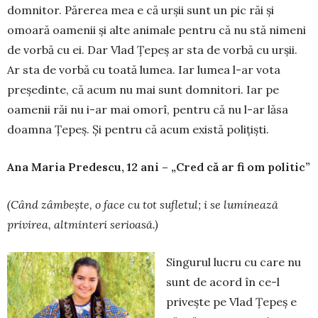
dom­nitor. Părerea mea e că urșii sunt un pic răi și
omoa­ră oamenii și alte animale pentru că nu stă nimeni
de vorbă cu ei. Dar Vlad Țepeș ar sta de vorbă cu urșii.
Ar sta de vorbă cu toată lumea. Iar lumea l-ar vota
președinte, că acum nu mai sunt domnitori. Iar pe
oamenii răi nu i-ar mai omorî, pentru că nu l-ar lăsa
doamna Țepeș. Și pentru că acum există polițiști.
Ana Maria Predescu, 12 ani – „Cred că ar fi om politic”
(Când zâmbe
ș
te, o face cu tot sufletul; i se lumineaz
ă
privirea, altminteri serioas
ă
.)
Singurul lucru cu care nu
sunt de acord în ce-l
privește pe Vlad Țepeș e