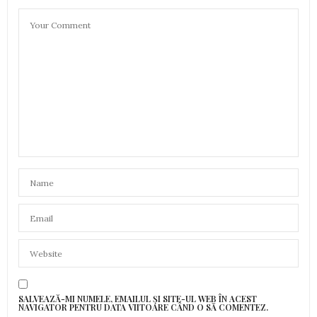
SALVEAZĂ-MI NUMELE, EMAILUL ȘI SITE-UL WEB ÎN ACEST
NAVIGATOR PENTRU DATA VIITOARE CÂND O SĂ COMENTEZ.