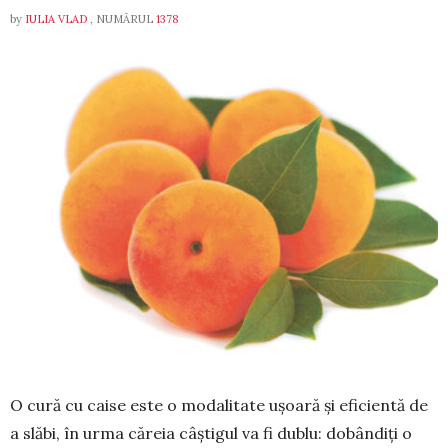
by
IULIA VLAD
, NUMĂRUL
1378
O cură cu caise este o modali­tate ușoară și eficientă de
a slăbi, în urma căreia câștigul va fi dublu: dobândiți o