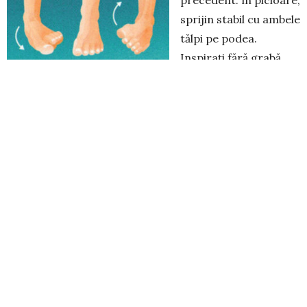
precedent: în pi­cioare,
sprijin stabil cu ambele
tălpi pe podea.
Inspirați fără gra­bă,
tre­când lin greutatea corpului pe latura internă a
picioarelor. Aveți grijă ca latura respectivă a labei
piciorului să fie în întregime în contact cu podeaua, de
la degetul mare și până la călcâi. Pe expirație, mutați-vă
încet în partea opusă, pe latura externă a picioarelor,
care trebuie de asemenea să adere în întregime la
podea, de la degetul mic până la călcâi.
Durata exerci
ț
iului:
între unu și trei minute.
Degete flexibile
Stați în picioare, în așa