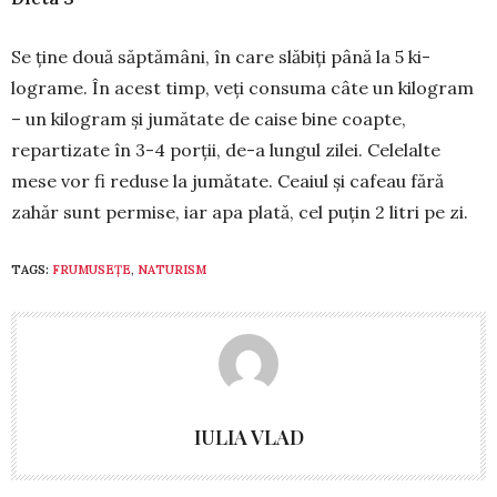
Se ține două săptămâni, în care slăbiți până la 5 ki­
lograme. În acest timp, veți consuma câte un kilogram
– un kilogram și ju­mătate de caise bine coapte,
repartizate în 3-4 porții, de-a lungul zilei. Celelalte
mese vor fi reduse la jumătate. Ceaiul și cafeau fără
zahăr sunt permise, iar apa plată, cel puțin 2 litri pe zi.
TAGS:
FRUMUSEȚE
,
NATURISM
IULIA VLAD