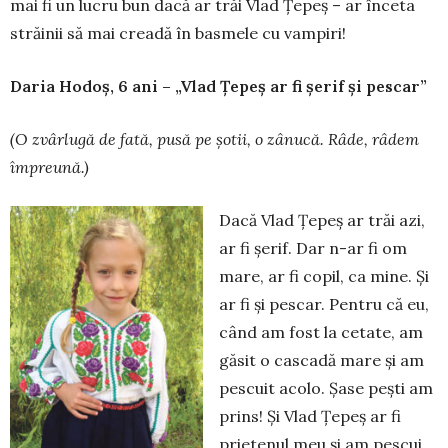
mai fi un lucru bun dacă ar trăi Vlad Țepeș – ar înceta
străinii să mai creadă în basmele cu vampiri!
Daria Hodoș, 6 ani – „Vlad Țepeș ar fi șerif și pescar”
(O zvârlug
ă
de fat
ă
, pus
ă
pe
ș
otii, o zânuc
ă
. Râde, râdem
împreun
ă
.)
Dacă Vlad Țepeș ar trăi azi,
ar fi șerif. Dar n-ar fi om
mare, ar fi copil, ca mi­ne. Și
ar fi și pescar. Pentru că eu,
când am fost la cetate, am
găsit o cascadă mare și am
pescuit acolo. Șase pești am
prins! Și Vlad Țepeș ar fi
prietenul meu și am pescui