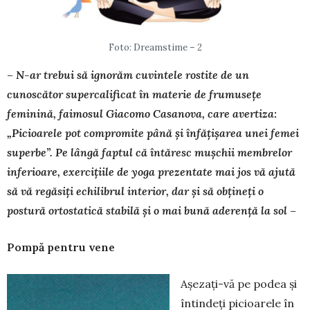
Foto: Dreamstime – 2
– N-ar trebui să ignorăm cuvintele rostite de un
cunoscător super­calificat în materie de frumusețe
feminină, faimosul Giacomo Casa­nova, care avertiza:
„Picioarele pot compromite până și înfățișarea unei femei
superbe”. Pe lângă faptul că întăresc mușchii membrelor
inferioare, exercițiile de yoga prezentate mai jos vă ajută
să vă regăsiți echilibrul interior, dar și să obțineți o
postură ortostatică stabilă și o mai bună aderență la sol –
Pompă pentru vene
Așezați-vă pe podea și
întindeți picioa­rele în