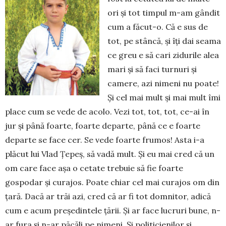
ori și tot timpul m-am gândit
cum a făcut-o. Că e sus de
tot, pe stâncă, și îți dai seama
ce greu e să cari zidurile alea
mari și să faci turnuri și
camere, azi nimeni nu poate!
Și cel mai mult și mai mult îmi
place cum se vede de acolo. Vezi tot, tot, tot, ce-ai în
jur și până foarte, foarte departe, până ce e foarte
departe se face cer. Se vede foarte frumos! Asta i-a
plăcut lui Vlad Țepeș, să vadă mult. Și eu mai cred că un
om care face așa o cetate trebuie să fie foarte
gospodar și curajos. Poate chiar cel mai curajos om din
țară. Dacă ar trăi azi, cred că ar fi tot domnitor, adică
cum e acum preșe­dintele țării. Și ar face lucruri bune, n-
ar fura și n-ar păcăli pe nimeni. Și politicienilor și