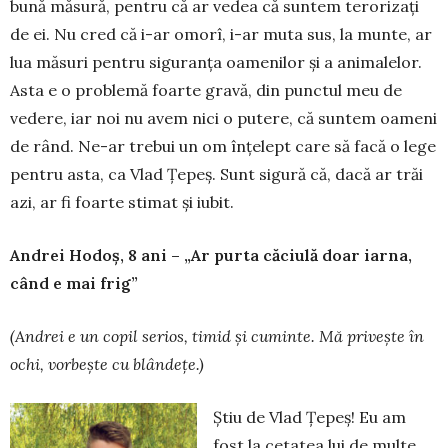
bună măsură, pentru că ar ve­dea că suntem terorizați
de ei. Nu cred că i-ar omo­rî, i-ar muta sus, la munte, ar
lua măsuri pentru si­guranța oamenilor și a animalelor.
Asta e o pro­blemă foarte gravă, din punctul meu de
vedere, iar noi nu avem nici o putere, că suntem oameni
de rând. Ne-ar trebui un om înțelept care să facă o le­ge
pentru asta, ca Vlad Țepeș. Sunt sigură că, dacă ar trăi
azi, ar fi foarte stimat și iubit.
Andrei Hodoș, 8 ani – „Ar purta căciulă doar iarna,
când e mai frig”
(Andrei e un copil serios, timid
ș
i cuminte. M
ă
prive
ș
te în
ochi, vorbe
ș
te cu blânde
ț
e.)
Știu de Vlad Țepeș! Eu am
fost la cetatea lui de multe