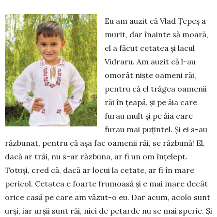
Eu am auzit că Vlad Țe­peș a
murit, dar înainte să moară,
el a făcut cetatea și lacul
Vidraru. Am au­zit că l-au
omorât niște oa­meni răi,
pentru că el trăgea oamenii
răi în țeapă, și pe ăia care
furau mult și pe ăia care
furau mai puțintel. Și ei s-au
răzbunat, pentru că așa fac oamenii răi, se răzbună! El,
dacă ar trăi, nu s-ar răzbuna, ar fi un om înțelept.
Totuși, cred că, dacă ar locui la cetate, ar fi în mare
pericol. Cetatea e foarte frumoasă și e mai mare decât
orice casă pe care am văzut-o eu. Dar acum, acolo sunt
urși, iar urșii sunt răi, nici de petarde nu se mai sperie. Și