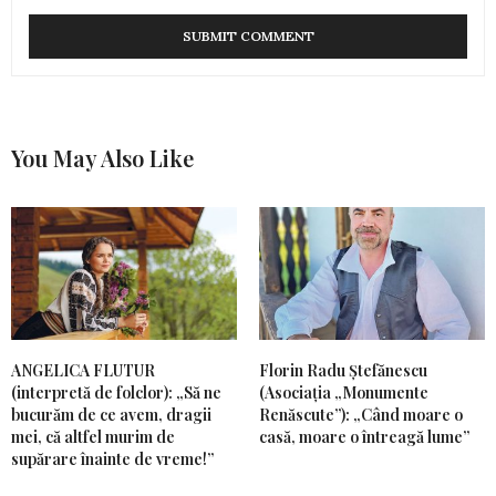
You May Also Like
ANGELICA FLUTUR
Florin Radu Ștefănescu
(interpretă de folclor): „Să ne
(Asociația „Monumente
bucurăm de ce avem, dragii
Renăscute”): „Când moare o
mei, că altfel murim de
casă, moare o întreagă lume”
supărare înainte de vreme!”