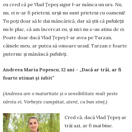
eu cred că pe Vlad Țepeș sigur l-ar mânca un urs. Nu,
nu, ei n-ar fi prieteni, urșii nu sunt prieteni cu oamenii!
Tu poți doar să le dai mâncărică, dar să știi că pufuleții
nu le plac, că am încercat eu, și nici nu s-au atins de ei.
Poate doar dacă Vlad Țepeș l-ar avea pe Tarzan,
câinele meu, ar putea să omoare ursul. Tarzan e foarte
puternic și mănâncă pufuleți.
Andreea Maria Popescu, 12 ani – „Dacă ar trăi, ar fi
foarte stimat și iubit”
(Andreea are o maturitate
ș
i o sensibilitate mult peste
vârsta ei. Vorbe
ș
te cump
ă
tat, atent, cu bun sim
ț
.)
Cred că, dacă Vlad Țepeș ar
trăi azi, ar fi mai bine.