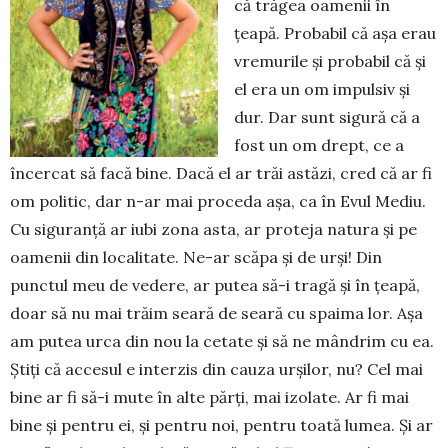
că trăgea oa­menii în
țeapă. Probabil că așa erau
vremurile și pro­ba­bil că și
el era un om im­pulsiv și
dur. Dar sunt sigură că a
fost un om drept, ce a
încercat să facă bine. Dacă el ar trăi astăzi, cred că ar fi
om politic, dar n-ar mai proceda așa, ca în Evul Mediu.
Cu siguranță ar iubi zona asta, ar proteja natura și pe
oamenii din localitate. Ne-ar scăpa și de urși! Din
punctul meu de vedere, ar putea să-i tragă și în țeapă,
doar să nu mai trăim seară de seară cu spaima lor. Așa
am putea urca din nou la cetate și să ne mândrim cu ea.
Știți că accesul e interzis din cauza urșilor, nu? Cel mai
bine ar fi să-i mute în alte părți, mai izolate. Ar fi mai
bine și pentru ei, și pentru noi, pentru toată lumea. Și ar