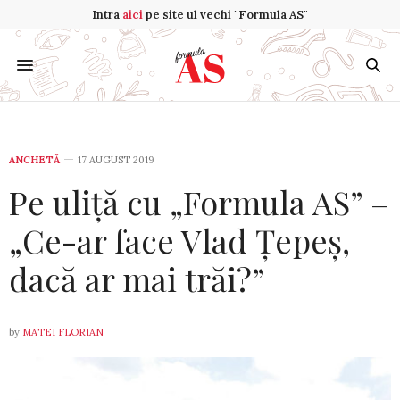
Intra
aici
pe site ul vechi "Formula AS"
ANCHETĂ
17 AUGUST 2019
Pe uliță cu „Formula AS” –
„Ce-ar face Vlad Țepeș,
dacă ar mai trăi?”
by
MATEI FLORIAN