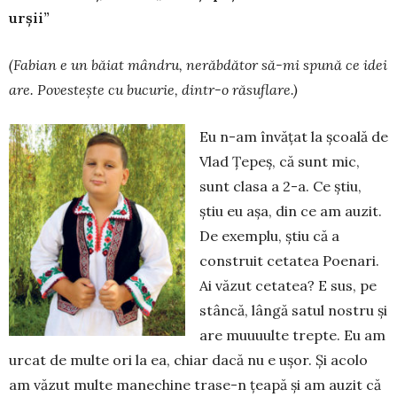
urșii”
(Fabian e un b
ă
iat mândru, ner
ă
bd
ă
tor s
ă
-mi spun
ă
ce idei
are. Poveste
ș
te cu bucurie, dintr-o r
ă
suflare.)
Eu n-am învățat la școală de
Vlad Țepeș, că sunt mic,
sunt clasa a 2-a. Ce știu,
știu eu așa, din ce am auzit.
De exemplu, știu că a
construit cetatea Po­enari.
Ai văzut cetatea? E sus, pe
stâncă, lângă satul nostru și
are muuuulte trepte. Eu am
urcat de multe ori la ea, chiar dacă nu e ușor. Și acolo
am văzut multe manechine trase-n țeapă și am auzit că