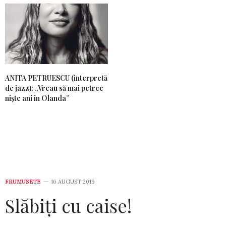
ANITA PETRUESCU (interpretă
de jazz): „Vreau să mai petrec
niște ani în Olanda”
FRUMUSEȚE
16 AUGUST 2019
Slăbiți cu caise!