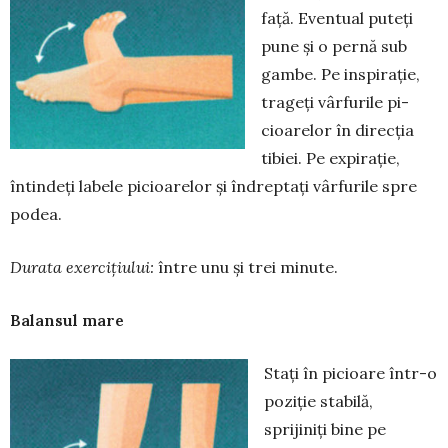
față. Eventual puteți
pune și o per­nă sub
gambe. Pe inspirație,
trageți vâr­furile pi­
cioarelor în direcția
tibiei. Pe expirație,
întindeți labele picioarelor și îndreptați vâr­furile spre
podea.
Durata exerci
ț
iului:
între unu și trei minute.
Balansul mare
Stați în picioare într-o
poziție stabilă,
sprijiniți bine pe