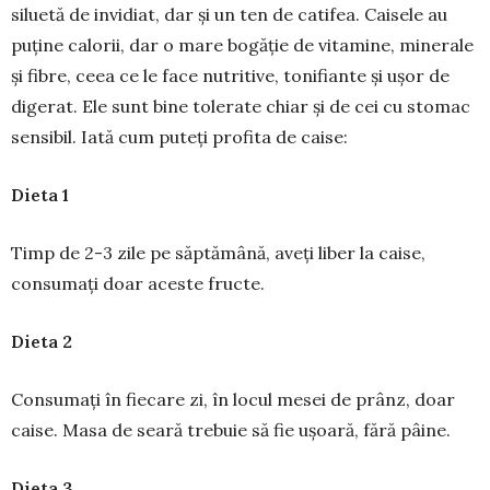
siluetă de invi­diat, dar și un ten de catifea. Cai­sele au
puține calorii, dar o mare bogăție de vi­ta­mine, minerale
și fibre, ceea ce le face nutritive, tonifiante și ușor de
digerat. Ele sunt bine tolerate chiar și de cei cu stomac
sensibil. Iată cum puteți profita de caise:
Dieta 1
Timp de 2-3 zile pe săptămână, aveți liber la caise,
consumați doar aceste fructe.
Dieta 2
Consumați în fiecare zi, în locul mesei de prânz, doar
caise. Masa de seară trebuie să fie ușoară, fără pâine.
Dieta 3