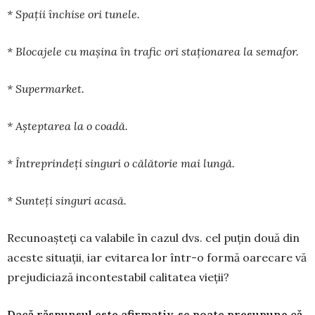
* Spații închise ori tunele.
* Blocajele cu mașina în trafic ori staționarea la semafor.
* Supermarket.
* Așteptarea la o coadă.
* Întreprindeți singuri o călătorie mai lungă.
* Sunteți singuri acasă.
Recunoașteți ca valabile în cazul dvs. cel puțin două din
aceste situații, iar evitarea lor într-o formă oarecare vă
prejudiciază incontestabil calitatea vieții?
Dacă răspunsul este afirmativ, se poate presupune că