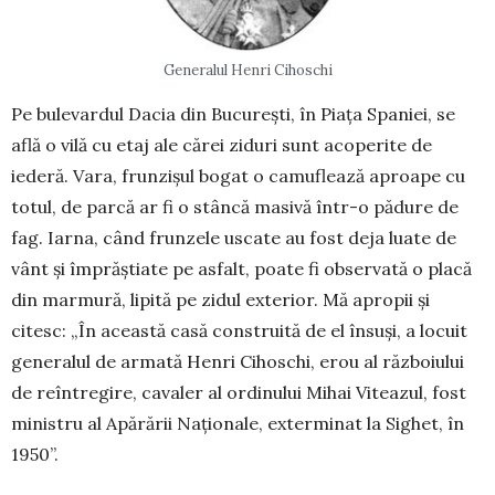
Generalul Henri Ci­hoschi
Pe bulevardul Dacia din București, în Pia­ța Spaniei, se
află o vilă cu etaj ale cărei ziduri sunt acoperite de
iederă. Vara, frunzișul bogat o camuflează aproape cu
to­tul, de parcă ar fi o stâncă masivă într-o pă­dure de
fag. Iar­na, când frunzele us­ca­te au fost deja luate de
vânt și împrăș­tiate pe asfalt, poate fi observată o pla­că
din marmură, lipită pe zidul ex­terior. Mă apropii și
citesc: „În aceas­tă casă construită de el în­suși, a locuit
generalul de armată Henri Ci­hoschi, erou al războiului
de reîn­tre­gi­re, cavaler al ordinului Mihai Vitea­zul, fost
ministru al Apă­rării Na­ționale, exterminat la Sighet, în
1950”.