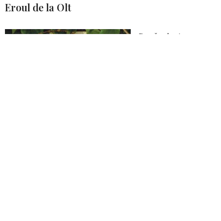
Eroul de la Olt
După o înaintare
fără opreliști
semnificative și
după o stagnare pe
anumite poziții
cucerite în Ar­deal,
stagnare
contestată de unii
analiști militari, ar­
mata română s-a
văzut contracarată
în scurt timp de
forțele germane și
austro-ungare, care, între timp, se organizaseră și se