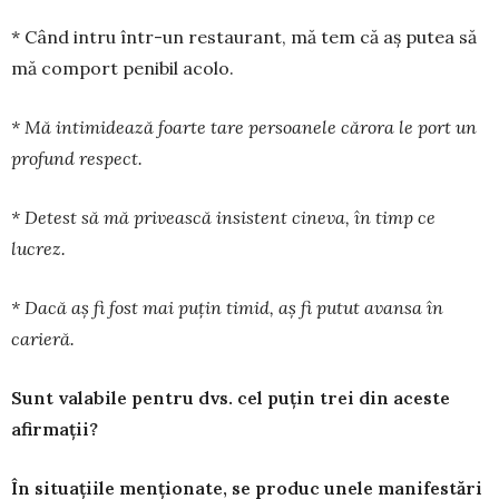
* Când intru într-un restaurant, mă tem că aș putea să
mă com­port penibil acolo.
* Mă intimidează foarte tare persoanele cărora le port un
profund respect.
* Detest să mă privească insis­tent cineva, în timp ce
lucrez.
* Dacă aș fi fost mai puțin timid, aș fi putut avansa în
carieră.
Sunt valabile pentru dvs. cel puțin trei din aceste
afirmații?
În situațiile menționate, se produc unele manifestări