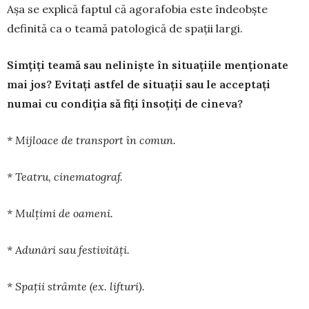
Așa se ex­pli­că faptul că agorafobia este îndeobște
definită ca o teamă patologică de spații largi.
Simțiți teamă sau neliniște în situațiile menționate
mai jos? Evitați astfel de situații sau le acceptați
numai cu condiția să fiți însoțiți de cineva?
* Mijloace de transport în comun.
* Teatru, cinematograf.
* Mulțimi de oameni.
* Adunări sau festivități.
* Spații strâmte (ex. lifturi).