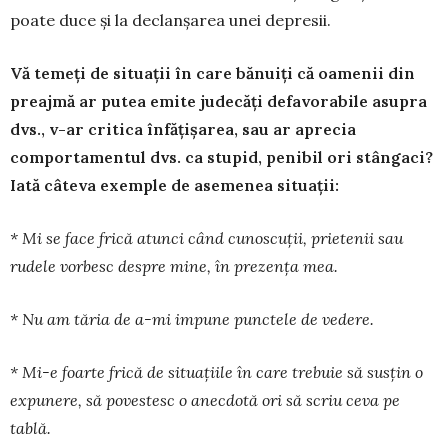
poate duce și la declanșarea unei depresii.
Vă temeți de situații în care bănuiți că oamenii din
preajmă ar putea emite judecăți defavorabile asupra
dvs., v-ar critica înfățișarea, sau ar aprecia
comportamentul dvs. ca stupid, penibil ori stângaci?
Iată câteva exemple de asemenea situații:
* Mi se face frică atunci când cunoscuții, prietenii sau
rudele vorbesc despre mine, în prezența mea.
* Nu am tăria de a-mi impune punctele de vedere.
* Mi-e foarte frică de situațiile în care trebuie să susțin o
expunere, să povestesc o anecdotă ori să scriu ceva pe
tablă.