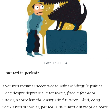
Foto: 123RF – 3
– Sunteți în pericol? –
• Venirea toamnei accentuează vulnerabilitățile psihice.
Dacă des­pre depresie s-a tot vorbit, frica a fost dată
uitării, o stare banală, apar­ți­nând tuturor. Când, ce să
vezi? Frica și sora ei, panica, s-au mutat din viața de toate