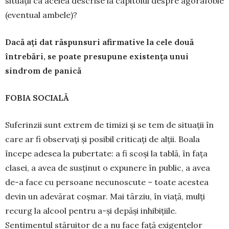
situații ca acelea descrise la capitolul despre agorafobie
(eventual ambele)?
Dacă ați dat răspunsuri afirmative la cele două
întrebări, se poate presupune existența unui
sindrom de panică
FOBIA SOCIALĂ
Suferinzii sunt ex­trem de timizi și se tem de situații în
care ar fi observați și po­sibil criticați de alții. Boala
începe adesea la pubertate: a fi scoși la tablă, în fața
clasei, a avea de susținut o expunere în public, a avea
de-a face cu per­soa­ne necunoscute – toate acestea
devin un adevărat coș­mar. Mai târziu, în viață, mulți
recurg la alcool pen­tru a-și depăși inhi­bițiile.
Sentimentul stăruitor de a nu face față exi­gențelor