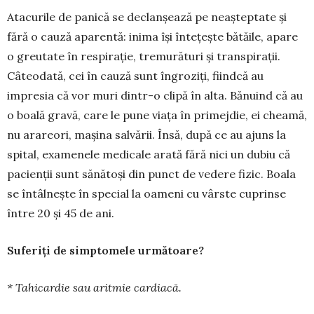
Atacurile de pa­nică se declanșează pe neașteptate și
fără o cauză aparentă: inima își întețește bătăile, apa­re
o greutate în respirație, tremurături și transpirații.
Câteo­dată, cei în cauză sunt îngroziți, fiindcă au
impresia că vor muri dintr-o clipă în alta. Bănuind că au
o boală gravă, care le pune viața în primejdie, ei cheamă,
nu arareori, mașina salvării. Însă, după ce au ajuns la
spi­tal, examenele me­di­cale arată fără nici un dubiu că
pacienții sunt sănătoși din punct de vedere fizic. Boala
se întâlnește în special la oameni cu vârste cuprinse
între 20 și 45 de ani.
Suferiți de simptomele următoare?
* Tahicardie sau aritmie cardiacă.