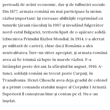
perioadă de avânt economic, dar și de tulburări sociale.
Din 1877, ar­ma­ta română nu mai par­tici­pase la niciun
răz­boi im­por­tant: își exersase abilitățile re­pri­mând cu
tunurile ță­ranii răsculați în 1907 și in­va­dând fulgerător
nord-es­tul Bulgariei, teritoriu lipsit de o apă­rare solidă.
Iz­buc­nirea Primului Război Mon­­dial, în 1914, i-a alertat
pe militarii de carieră, chiar dacă Ro­mâ­nia a ales
neutra­li­tatea. Într-un viitor apro­piat, și armata ro­mână
avea să fie trimisă să lupte în marele război. S-a
întâmplat peste doi ani, la sfârșitul lui au­gust, 1916. A­
tunci, soldații ro­mâni au trecut pes­te Car­pați, în
Transil­vania. Hen­ri Cihoschi avea deja gra­dul de colonel
și a primit comanda sta­tu­lui major al Cor­pului 1 Armată.
Su­pe­riorii îl cunoșteau bine și contau pe el. Nu s-au
înșelat.