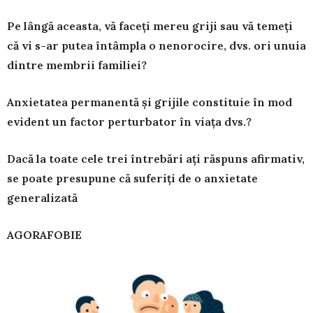
Pe lângă aceasta, vă faceți mereu griji sau vă temeți
că vi s-ar putea întâmpla o neno­rocire, dvs. ori unuia
dintre membrii familiei?
Anxietatea permanentă și grijile constituie în mod
evident un factor perturbator în viața dvs.?
Dacă la toate cele trei întrebări ați răspuns afirmativ,
se poate presupune că suferiți de o anxietate
generali­zată
AGORAFOBIE