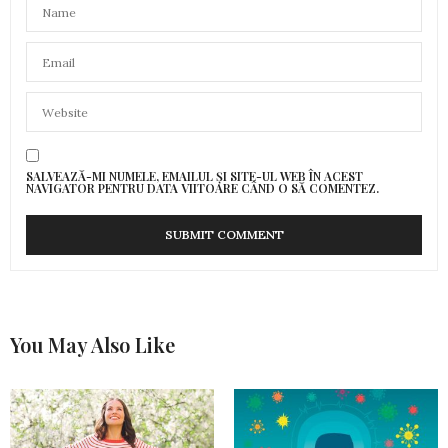
SALVEAZĂ-MI NUMELE, EMAILUL ȘI SITE-UL WEB ÎN ACEST
NAVIGATOR PENTRU DATA VIITOARE CÂND O SĂ COMENTEZ.
You May Also Like