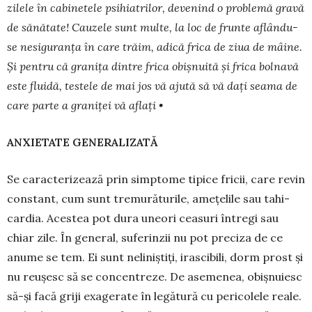
zilele în cabinetele psihiatrilor, devenind o problemă gravă
de sănătate! Cauzele sunt multe, la loc de frunte aflându-
se nesiguranța în care trăim, adică frica de ziua de mâine.
Și pentru că granița dintre frica obișnuită și frica bolnavă
este fluidă, testele de mai jos vă ajută să vă dați seama de
care parte a graniței vă aflați •
ANXIETATE GENERALIZATĂ
Se caracterizează prin simptome tipice fricii, care revin
constant, cum sunt tremurăturile, amețelile sau tahi­­
cardia. Acestea pot dura uneori ceasuri întregi sau
chiar zile. În general, suferinzii nu pot preciza de ce
anu­me se tem. Ei sunt neliniștiți, irascibili, dorm prost și
nu reușesc să se concentreze. De asemenea, obiș­nuiesc
să-și facă griji exagerate în legătură cu pericolele reale.