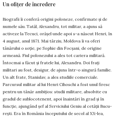
Un ofițer de încredere
Biografii îi conferă origini poloneze, confirmate și de
numele său. Tatăl, Alexandru, tot militar, a ajuns să
activeze la Tecuci, orășel unde apoi s-a năs­cut Henri, în
4 august, anul 1871. Mai târziu, Moldova îi va oferi
tânărului o soție, pe Sophie din Foc­șani, de origine
armeană. Fiul polonezului a ales tot cariera militară.
Întocmai a făcut și fratele lui, Alexandru. Doi frați
militari au fost, desigur, de ajuns într-o singură familie.
Un alt frate, Sta­nis­lav, a ales studiile comerciale.
Parcur­sul militar al lui Henri Cihoschi a fost unul firesc
pentru un tânăr ambițios: studii militare, absolvite cu
gradul de sublocotenent, apoi înaintări în grad și în
funcție, ajungând șef al Serviciului Geniu al cetății Bucu­
rești. Era în România începutului de secol al XX-lea,