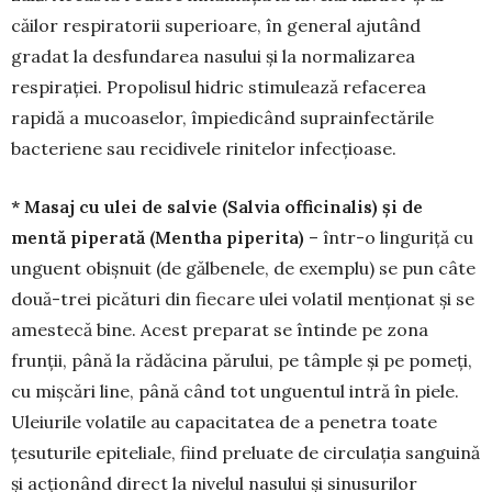
căilor respiratorii superioare, în general ajutând
gradat la desfundarea nasului și la normalizarea
respirației. Pro­polisul hidric stimulează reface­rea
rapidă a mucoaselor, împie­dicând suprainfectările
bacte­riene sau recidivele rinitelor infecțioase.
* Masaj cu ulei de salvie (Salvia offici­nalis) şi de
mentă piperată (Mentha piperita)
– într-o linguriță cu
unguent obișnuit (de gălbe­nele, de exemplu) se pun câte
două-trei picături din fiecare ulei volatil men­ționat și se
amestecă bine. Acest preparat se întinde pe zona
frunții, până la rădăcina părului, pe tâmple și pe pomeți,
cu mişcări line, până când tot ungu­entul intră în piele.
Uleiurile volatile au capacitatea de a penetra toate
țesuturile epiteliale, fiind pre­luate de circulaţia sanguină
şi acţionând direct la nivelul nasului și sinusurilor