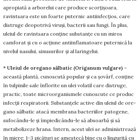
apropiată a ar­borelui care produce scorțișoara,
ravintsara este un foarte puternic antiinfecțios, care
distruge deopo­trivă viruși, bacterii sau fungi. În plus,
uleiul de ravintsara conține substanțe cu un miros
camforat și cu o acțiune antiinflamatoare puternică la
nive­lul nasului, sinusurilor și al laringelui.
* Uleiul de oregano sălbatic (Origanum vulgare)
–
această plantă, cunoscută popular și ca șovârf, conține
în tulpinile sale înflorite un ulei volatil care distruge,
practic, toate microorga­nis­mele cunoscute ce produc
infecții respira­torii. Sub­stanțele active din uleiul de ore­
gano sălbatic atacă membrana bacteriilor patogene,
sufo­cân­du-le și împiedicându-le să ab­soarbă și să
metabo­lizeze hrana. Intern, acest ulei se adminis­trează
în miere: 1-3 picături se amestecă bine cu o linguriță cu