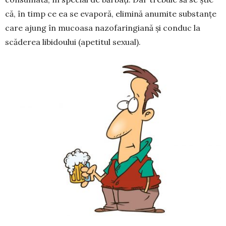
că, în timp ce ea se evaporă, elimină anumite substanțe
care ajung în mucoasa nazofaringiană și conduc la
scăderea libidoului (apetitul sexual).