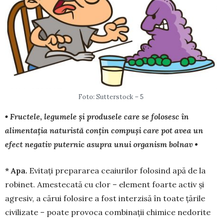
Foto: Sutterstock – 5
• Fructele, legumele și produsele care se folosesc în
alimentația naturistă conțin compuși care pot avea un
efect negativ puternic asupra unui organism bolnav •
* Apa.
Evitați prepararea ceaiurilor folosind apă de la
robinet. Amestecată cu clor – element foarte activ și
agresiv, a cărui folosire a fost inter­zisă în toate țările
civilizate – poate provoca com­binații chimice nedorite