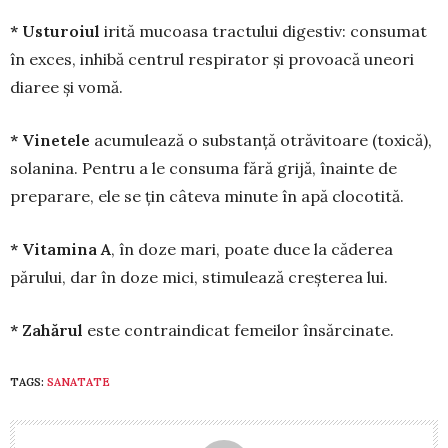
* Usturoiul
irită mucoasa tractului di­gestiv: consumat
în exces, inhibă centrul res­pirator și provoacă uneori
diaree și vomă.
* Vinetele
acumulează o substanță otră­vitoare (toxică),
solanina. Pentru a le consuma fără grijă, înainte de
preparare, ele se țin câteva minute în apă clocotită.
* Vitamina A
, în doze mari, poate duce la căderea
părului, dar în doze mici, stimulează creș­terea lui.
* Zahărul
este contraindicat femeilor însăr­cinate.
TAGS:
SANATATE