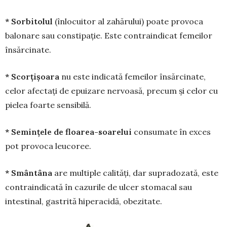
* Sorbitolul
(înlocuitor al zahărului) poate provoca
balonare sau constipație. Este contraindicat femeilor
însărcinate.
* Scorțișoara
nu este indicată femeilor însăr­cinate,
celor afectați de epuizare nervoasă, precum și celor cu
pielea foarte sensibilă.
* Semințele de floarea-soarelui
consu­mate în exces
pot provoca leucoree.
* Smântâna
are multiple calități, dar supra­dozată, este
contraindicată în cazurile de ulcer stomacal sau
intestinal, gastrită hiper­acidă, obezitate.