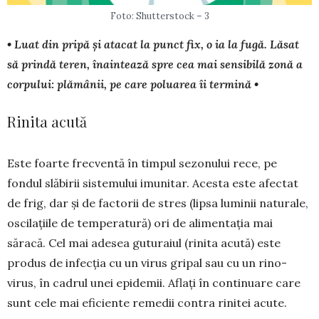
Foto: Shutterstock – 3
• Luat din pripă și atacat la punct fix, o ia la fugă. Lăsat
să prindă teren, înaintează spre cea mai sensibilă zonă a
corpului: plămânii, pe care poluarea îi termină •
Rinita acută
Este foarte frecventă în timpul sezonului rece, pe
fondul slăbirii sistemului imunitar. Acesta este afectat
de frig, dar și de factorii de stres (lipsa lumi­nii naturale,
oscilațiile de temperatură) ori de ali­mentația mai
săracă. Cel mai adesea gutu­raiul (ri­nita acută) este
produs de in­fecția cu un virus gripal sau cu un rino-
virus, în ca­drul unei epidemii. Aflați în con­tinuare care
sunt cele mai eficiente reme­dii contra rinitei acute.