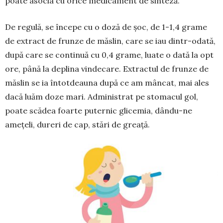
poate asocia cu orice medicament de sinteză.
De regulă, se începe cu o doză de șoc, de 1-1,4 grame
de extract de frunze de măslin, care se iau dintr-odată,
după care se continuă cu 0,4 grame, luate o dată la opt
ore, până la deplina vindecare. Extractul de frunze de
măslin se ia întotdeauna după ce am mâncat, mai ales
dacă luăm doze mari. Administrat pe stomacul gol,
poate scădea foarte puternic glicemia, dându-ne
amețeli, dureri de cap, stări de greață.