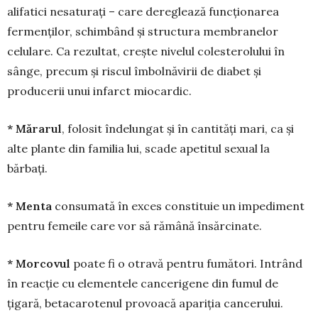
alifatici nesaturați – care dereglează funcționarea
fermenților, schimbând și struc­tura membranelor
celulare. Ca rezultat, creș­te nivelul colesterolului în
sânge, precum și riscul îmbolnăvirii de diabet și
producerii unui infarct miocardic.
* Mărarul
, folosit îndelungat și în cantități mari, ca și
alte plante din familia lui, scade apetitul sexual la
bărbați.
* Menta
consumată în exces constituie un impediment
pentru femeile care vor să rămână însărcinate.
* Morcovul
poate fi o otravă pentru fumători. Intrând
în reacție cu elementele cancerigene din fumul de
țigară, betacarotenul provoacă apariția cancerului.