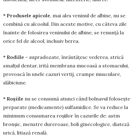
* Produsele apicole
, mai ales veninul de albine, nu se
combină cu alcoolul. Din aceste motive, cu câteva zile
înainte de folo­sirea veninului de albine, se renunță la
orice fel de alcool, inclusiv berea.
* Rodiile
– supradozate, înrăutățesc vederea, strică
smalțul dentar, irită membrana mucoasă a stomacului,
provoacă în unele cazuri vertij, crampe musculare,
slăbiciune.
* Roșiile
nu se consumă atunci când bol­navul folosește
preparate (medicamente) sulfamidice. Se va reduce la
minimum con­su­marea roșiilor în cazurile de: astm
bronșic, menstre dureroase, boli ginecologice, diate­ză
urică, litiază renală.