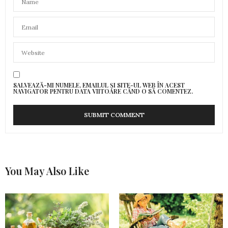
SALVEAZĂ-MI NUMELE, EMAILUL ȘI SITE-UL WEB ÎN ACEST
NAVIGATOR PENTRU DATA VIITOARE CÂND O SĂ COMENTEZ.
You May Also Like