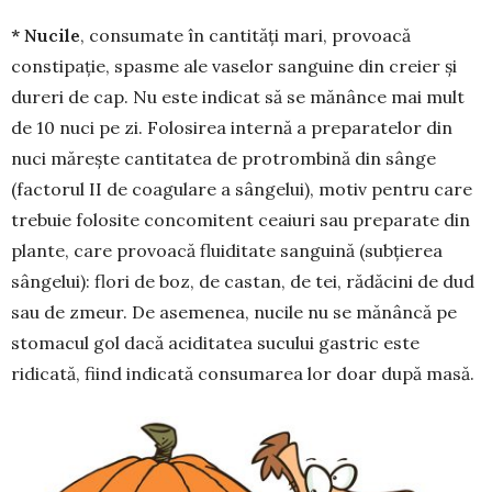
* Nucile
, consumate în cantități mari, pro­voacă
constipație, spasme ale vaselor sanguine din creier și
dureri de cap. Nu este indicat să se mă­nânce mai mult
de 10 nuci pe zi. Folosirea internă a preparatelor din
nuci mărește cantitatea de protrombină din sânge
(factorul II de coagulare a sângelui), motiv pentru care
trebuie folosite con­comitent ceaiuri sau preparate din
plante, care provoacă fluiditate sanguină (subțierea
sân­gelui): flori de boz, de castan, de tei, rădăcini de dud
sau de zmeur. De asemenea, nucile nu se mănâncă pe
stomacul gol dacă aciditatea sucului gastric este
ridicată, fiind indicată consumarea lor doar după masă.