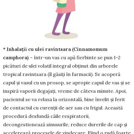
* Inhalații cu ulei ravintsara (Cinnamo­mum
camphora)
– într-un vas cu apă fierbinte se pun 1-2
picături de ulei volatil integral obținut din arborele
tropical ravintsara (îl găsiți în farmacii). Se acoperă
capul și vasul cu un prosop, se apropie capul de vas și se
inspiră vaporii degajați, vreme de câteva minute. Apoi,
pacientul se va relaxa la ori­zontală, bine învelit și ferit
de contactul cu cu­ren­ții de aer sau cu frigul. Această
procedură des­fundă căile respiratorii,
decongestionează sinusu­rile, reduce durerile de cap şi
accelerează procesele de vindecare. Fiind o rudă foarte