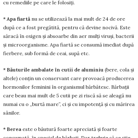
cu remediile pe care le fo­losiți.
* Apa fiartă
nu se utilizează la mai mult de 24 de ore
după ce a fost pregătită, pentru că devine nocivă. Este
săracă în oxigen și absoarbe din aer mulți viruși, bacterii
și microorganisme. Apa fiartă se consumă imediat după
fierbere, sub formă de ceai, supă etc.
* Băuturile ambalate în cutii de alumi­niu
(bere, cola și
altele) conțin un conservant care provoacă producerea
hormonilor feminini în orga­nismul bărbătesc. Bărbații
care beau mai mult de 5 cutii pe zi riscă să se aleagă nu
numai cu o „burtă mare”, ci și cu impotență și cu mărirea
sânilor.
* Berea
este o băutură foarte apreciată și foarte
consumată, în special de bărbați. Dar trebuie să se știe