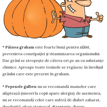
* Pâinea graham
este foarte bună pentru slăbit,
prevenirea constipației și vitaminizarea organismului.
Dar grâul se stropește de câteva ori pe an cu substanțe
chimice. Aproape toate toxinele se regăsesc în învelișul
grâului care este prezent în graham.
* Pepenele galben
nu se recomandă mamelor care
alăptează (uneori la copii apare alergia); de asemenea,
nu se recomandă celor care suferă de diabet zaharat,
duodenită, ulcer stomacal, dizenterie, diaree.