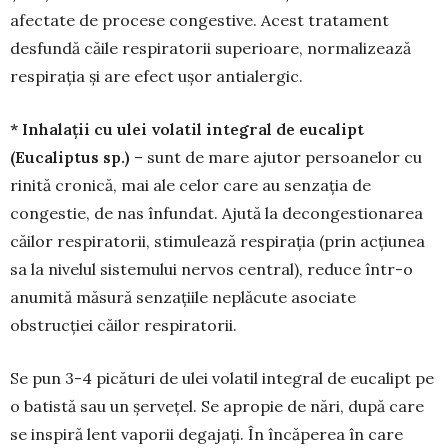
afectate de procese congestive. Acest tratament
desfundă căile respira­torii superioare, normalizează
respirația și are efect ușor antialergic.
* Inhalații cu ulei volatil integral de eu­ca­lipt
(Eucaliptus sp.)
– sunt de mare ajutor per­soanelor cu
rinită cronică, mai ale celor care au senzația de
congestie, de nas înfundat. Ajută la decongestionarea
căilor respiratorii, stimulează res­pirația (prin acțiunea
sa la nivelul sistemului nervos central), reduce într-o
anumită măsură sen­zațiile neplăcute asociate
obstrucției căilor respira­torii.
Se pun 3-4 picături de ulei volatil integral de eu­calipt pe
o batistă sau un șervețel. Se apropie de nări, după care
se inspiră lent vaporii degajați. În încăperea în care