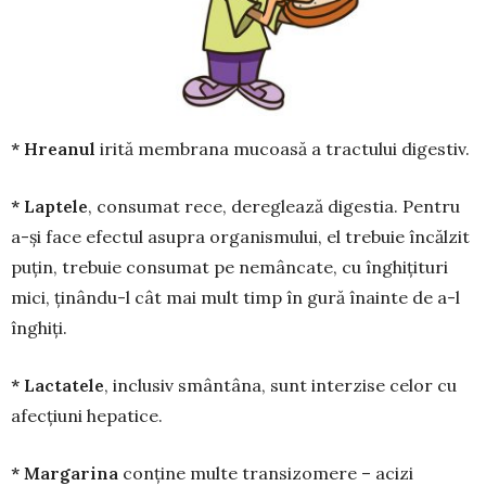
* Hreanul
irită membrana mucoasă a tractului digestiv.
* Laptele
, consumat rece, dereglează di­gestia. Pentru
a-și face efectul asupra orga­nis­mului, el trebuie încălzit
puțin, trebuie con­sumat pe nemâncate, cu înghițituri
mici, ținându-l cât mai mult timp în gură înainte de a-l
înghiți.
* Lactatele
, inclusiv smântâna, sunt interzise celor cu
afecțiuni hepatice.
* Margarina
conține multe transizomere – acizi