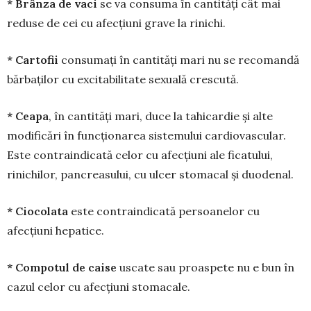
* Brânza de vaci
se va consuma în cantități cât mai
reduse de cei cu afecțiuni grave la rinichi.
* Cartofii
consumați în cantități mari nu se recomandă
bărbaților cu excitabilitate sexuală cres­cută.
* Ceapa
, în cantități mari, duce la tahicardie și alte
modificări în funcționarea sistemului cardio­vascular.
Este contraindicată celor cu afecțiuni ale ficatului,
rinichilor, pancreasului, cu ulcer stomacal și duodenal.
* Ciocolata
este contraindicată persoanelor cu
afecțiuni hepatice.
* Compotul de caise
uscate sau proaspete nu e bun în
cazul celor cu afecțiuni stoma­cale.