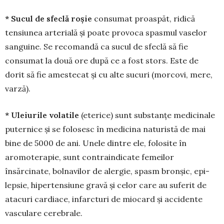
* Sucul de sfeclă roșie
con­sumat proaspăt, ridică
tensiunea arterială și poate provoca spasmul va­selor
sanguine. Se recomandă ca sucul de sfeclă să fie
consumat la două ore după ce a fost stors. Este de
dorit să fie amestecat și cu alte sucuri (morcovi, mere,
varză).
* Uleiurile volatile
(eterice) sunt substanțe medicinale
puternice și se folosesc în medicina naturistă de mai
bine de 5000 de ani. Unele dintre ele, folosite în
aromoterapie, sunt contraindicate femeilor
însărcinate, bol­navilor de alergie, spasm bronșic, epi­
lepsie, hipertensiune gravă și celor care au suferit de
atacuri cardiace, infarcturi de miocard și accidente
vasculare cere­brale.