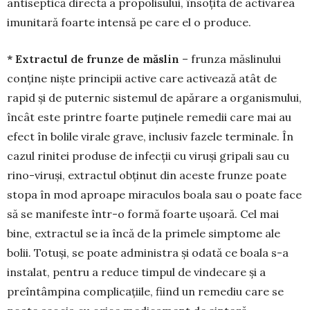
antiseptică directă a pro­polisului, însoțită de activarea
imuni­tară foar­te intensă pe care el o produce.
* Extractul de frunze de măslin
– frunza măslinului
conține niște principii active care acti­vează atât de
rapid și de puternic sistemul de apă­rare a organismului,
încât este printre foarte puți­nele remedii care mai au
efect în bolile virale gra­ve, inclusiv fazele terminale. În
cazul rinitei pro­duse de infecții cu viruși gripali sau cu
rino-viruși, extractul obținut din aceste frunze poate
stopa în mod aproape miraculos boala sau o poate face
să se manifeste într-o formă foarte ușoară. Cel mai
bine, extractul se ia încă de la primele simptome ale
bolii. Totuși, se poate administra și odată ce boala s-a
instalat, pentru a reduce timpul de vindecare și a
preîntâmpina complicațiile, fiind un remediu care se