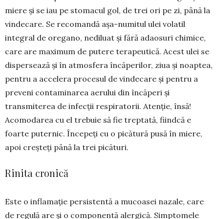
miere și se iau pe stomacul gol, de trei ori pe zi, până la
vindecare. Se recomandă așa-numitul ulei volatil
integral de oregano, nediluat și fără adao­suri chi­mice,
care are maximum de putere terapeu­tică. Acest ulei se
dispersează și în atmo­sfera încă­perilor, ziua și noaptea,
pentru a accelera procesul de vindecare și pentru a
preveni contaminarea aeru­lui din încăperi și
transmiterea de infecții res­pira­torii. Atenție, însă!
Acomodarea cu el tre­buie să fie treptată, fiindcă e
foarte puter­nic. Începeți cu o picătură pusă în miere,
apoi creș­teți până la trei picături.
Rinita cronică
Este o inflamație persistentă a mucoasei nazale, care
de regulă are și o componentă alergică. Simp­to­mele