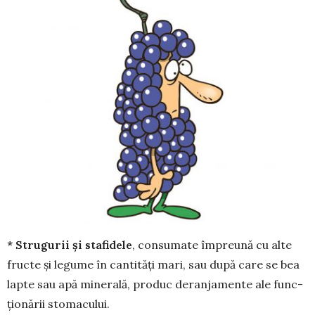
* Strugurii și stafidele
, con­sumate împreună cu alte
fructe și le­gume în cantități mari, sau după care se bea
lapte sau apă mine­rală, produc deranjamente ale func­
ționării stomacului.