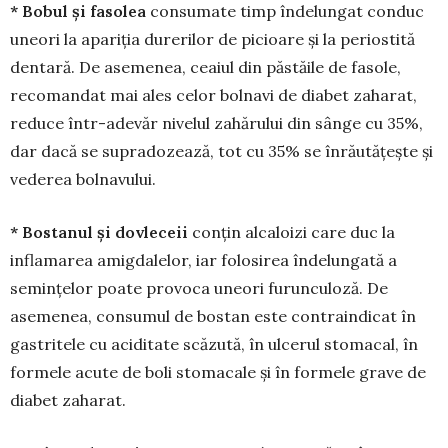
* Bobul și fasolea
consumate timp îndelungat conduc
uneori la apariția durerilor de picioare și la periostită
dentară. De asemenea, ceaiul din păstăile de fasole,
recomandat mai ales celor bolnavi de diabet zaharat,
reduce într-adevăr nivelul zahărului din sânge cu 35%,
dar dacă se supradozează, tot cu 35% se înrăutățește și
vederea bolnavului.
* Bostanul și dovleceii
conțin alcaloizi care duc la
inflamarea amigdalelor, iar folosirea înde­lungată a
semințelor poate provoca uneori furunculoză. De
asemenea, con­sumul de bostan este con­traindicat în
gastritele cu aciditate scăzută, în ulce­rul stomacal, în
formele acute de boli stomacale și în formele grave de
diabet zaharat.