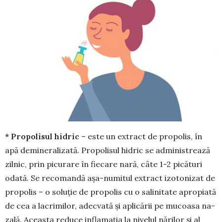
* Propolisul hidric
– este un extract de pro­polis, în
apă demineralizată. Propolisul hi­dric se administrează
zilnic, prin picurare în fiecare nară, câte 1-2 picături
odată. Se reco­mandă așa-numitul extract izo­to­nizat de
propolis – o soluție de pro­polis cu o salinitate apropiată
de cea a lacrimilor, adecvată și aplicării pe mucoasa na­
zală. A­ceasta reduce inflamația la nive­lul nărilor și al