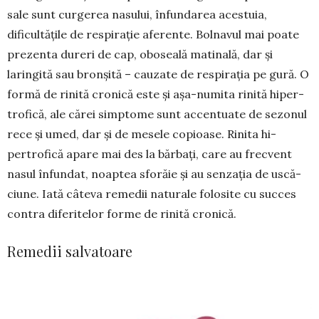
sale sunt curgerea nasului, înfundarea aces­tuia,
dificultățile de respirație afe­­rente. Bolnavul mai poate
pre­zenta dureri de cap, oboseală mati­nală, dar și
laringită sau bronșită – cauzate de res­pirația pe gură. O
formă de rinită cronică este și așa-nu­mita rinită hiper­
trofică, ale cărei simptome sunt accentuate de sezonul
rece și umed, dar și de mesele co­pioase. Rinita hi­
pertrofică apare mai des la bărbați, care au frec­vent
nasul înfundat, noaptea sfo­răie și au senzația de uscă­
ciune. Iată câteva re­medii naturale folosite cu suc­ces
contra diferi­telor for­me de rinită cronică.
Remedii salvatoare