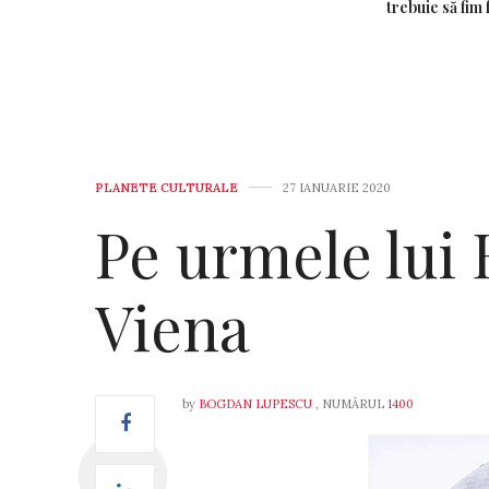
trebuie să fim 
PLANETE CULTURALE
27 IANUARIE 2020
Pe urmele lui 
Viena
by
BOGDAN LUPESCU
, NUMĂRUL
1400