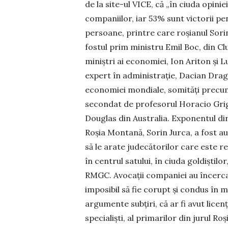
de la site-ul VICE, că „în ciuda opini
companiilor, iar 53% sunt victorii pe
persoane, printre care roșianul Sorin
fostul prim ministru Emil Boc, din Cl
miniștri ai economiei, Ion Ariton și 
expert în administrație, Dacian Dragoș 
economiei mondiale, somități precum 
secondat de profesorul Horacio Grig
Douglas din Australia. Exponentul dir
Roșia Montană, Sorin Jurca, a fost au
să le arate judecătorilor care este r
în centrul satului, în ciuda goldiștilo
RMGC. Avocații companiei au încercat
imposibil să fie corupt și condus în 
argumente subțiri, că ar fi avut licență
specialiști, al primarilor din jurul R