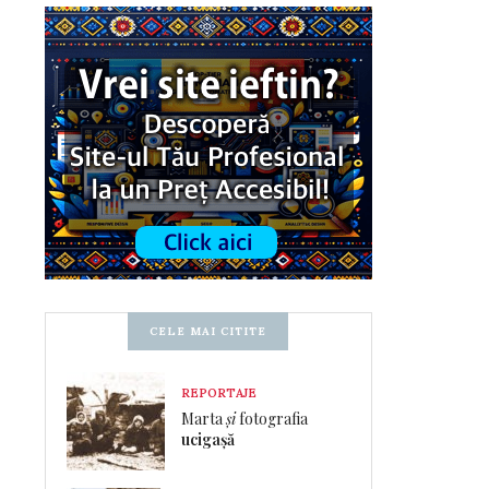
CELE MAI CITITE
REPORTAJE
Marta
și
fotografia
ucigașă