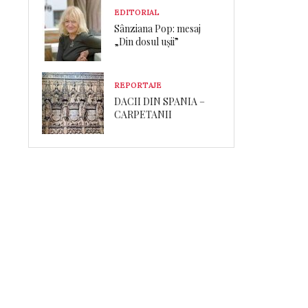
EDITORIAL
Sânziana Pop: mesaj
„Din dosul ușii”
REPORTAJE
DACII DIN SPANIA –
CARPETANII