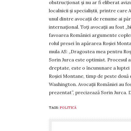
obstrucționat și nu ar fi eliberat aviz
localnicii și specialiștii, printre c
unul dintre avocații de renume ai părț
internațional. Toți avocații au fost „
favoarea României argumente copleșito
rolul presei în apărarea Roșiei Mon­ta
mula AS: „Dragostea mea pentru Roși
Sorin Jurca este optimist. Procesul 
dreptate, este o încununare a luptei 
Roșiei Montane, timp de peste două de
Washington. Avocații României au fo
prezentat”, pre­ci­zează Sorin Jurca
TAGS:
POLITICĂ