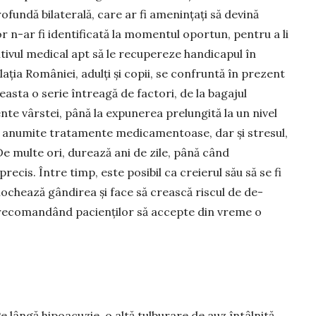
ofundă bilaterală, care ar fi amenințați să devină
 n-ar fi identificată la momentul oportun, pentru a li
ivul me­dical apt să le recupereze handicapul în
ația României, adulți și copii, se confruntă în prezent
ceasta o serie întreagă de factori, de la bagajul
te vârstei, până la expunerea prelungită la un nivel
, anumite tratamente medicamentoase, dar și stresul,
De multe ori, durează ani de zile, până când
ecis. Între timp, este posibil ca creierul său să se fi
lo­chea­ză gândirea și face să crească riscul de de­
 reco­man­dând pacienților să accepte din vreme o
e lângă hipoacuzie, o altă tul­­burare de auz întâlnită