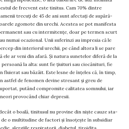
estul de frecvent este tinitus. Cam 70% dintre
amenii trecuți de 45 de ani sunt afectați de supără­
oarele zgomote din urechi. A­ces­tea se pot manifesta
erma­nent sau cu intermitențe, doar pe termen scurt
au numai oca­zio­nal. Unii suferinzi au impresia că le
ercep din interiorul urechii, pe când altora li se pare
ă ele ar veni din afară. Și natura sunetelor diferă de la
 persoană la alta: sunt fie țiuituri sau ciocănituri, fie
n fluierat sau bâzâit. Este lesne de înțeles că, în timp,
n astfel de fenomen devine stresant și greu de
uportat, putând compromite calitatea somnului, iar
neori provocând chiar depresii.
ât o boală, tinitusul nu provine din niște cauze sta­
t de o multi­tudine de factori și însoțește în subsidiar
die, alergiile respiratorii, diabetul, tiroidita,