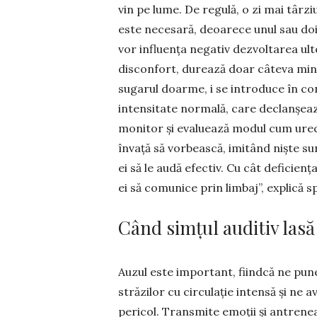
vin pe lume. De regulă, o zi mai târz
este necesară, deoarece unul sau doi 
vor in­fluența negativ dezvoltarea ul
disconfort, durează doar câteva minu
sugarul doarme, i se introduce în co
intensitate normală, care declanșea
moni­tor și evaluează modul cum urec
învață să vor­bească, imitând niște su
ei să le audă efectiv. Cu cât deficienț
ei să comunice prin lim­baj”, explică spe
Când simțul auditiv lasă
Auzul este important, fiindcă ne pune
străzilor cu circulație intensă și ne 
pericol. Transmite emoții și antrenea