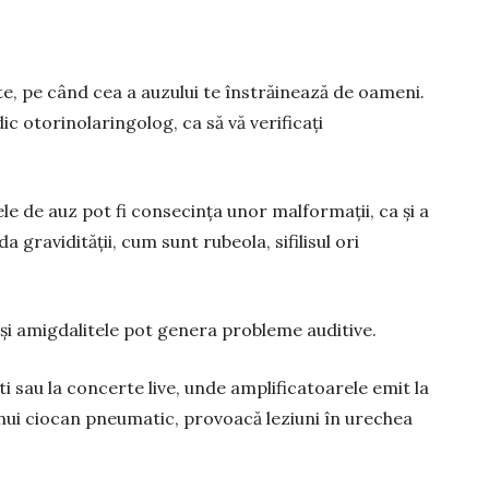
te, pe când cea a auzului te înstrăinează de oameni.
c otorino­laringolog, ca să vă verificați
le de auz pot fi consecința unor malformații, ca și a
 gravi­dității, cum sunt rubeola, sifilisul ori
 și amig­dalitele pot genera probleme auditive.
i sau la concerte live, unde amplificatoarele emit la
nui ciocan pneu­matic, provoacă leziuni în urechea