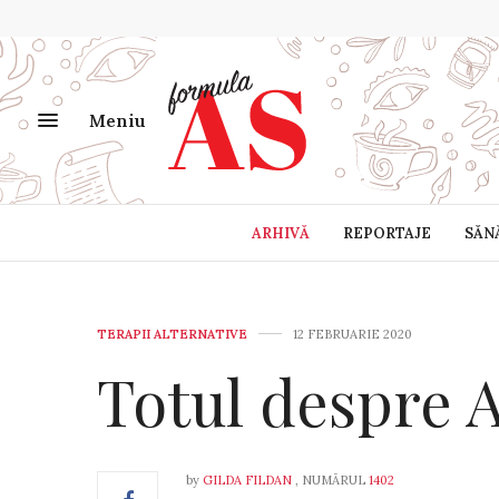
Meniu
ARHIVĂ
REPORTAJE
SĂN
TERAPII ALTERNATIVE
12 FEBRUARIE 2020
Totul despre 
by
GILDA FILDAN
, NUMĂRUL
1402