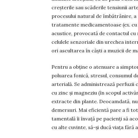
creșterile sau scăderile tensiunii art
procesului natural de îmbătrânire, a 
tra­tamente medicamentoase (ex. cu ant
acustice, provocată de contactul cu n
celulele sen­zoriale din urechea inte
ori ascultarea în căști a muzicii de m
Pentru a obține o atenuare a simptomel
po­luarea fonică, stresul, consu­mul de
arterială. Se administrează perfuzii 
cu zinc și magneziu (în scopul activăr
extracte din plante. Deocamdată, nu 
demersuri. Mai eficientă pare a fi to
tamentală îi învață pe pacienți să ac
cu alte cuvinte, să-și ducă viața fără a 