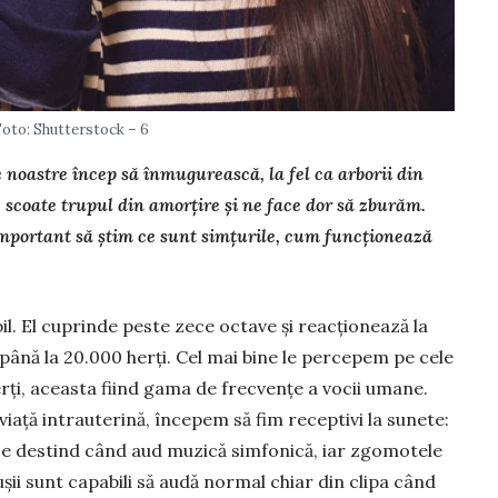
Foto: Shutterstock – 6
noastre încep să înmu­gurească, la fel ca arborii din
scoate trupul din amorțire și ne face dor să zburăm.
mportant să știm ce sunt simțurile, cum funcționează
il. El cuprinde peste zece octave și reac­ționează la
 până la 20.000 herți. Cel mai bine le percepem pe cele
erți, aceasta fiind gama de frecvențe a vocii umane.
viață intraute­rină, începem să fim receptivi la sunete:
 se destind când aud muzică simfonică, iar zgo­motele
lușii sunt capabili să audă normal chiar din clipa când