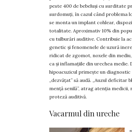
peste 400 de bebeluși cu surditate pr
surdomuți, în cazul când problema lor
se monta un implant cohlear, dispozit
totalitate. Aproximativ 10% din popul
cu tul­burări auditive. Contribuie la a
genetic și fenomenele de uzură ineren
ridicat de zgomot, noxele din mediu
ca și inflamațiile din urechea medie. 
hipoacuzicul primește un diagnostic pr
„dezvățat” să audă. „Auzul deficitar b
mență senilă”, atrag atenția medicii,
pro­teză auditivă.
Vacarmul din ureche
P