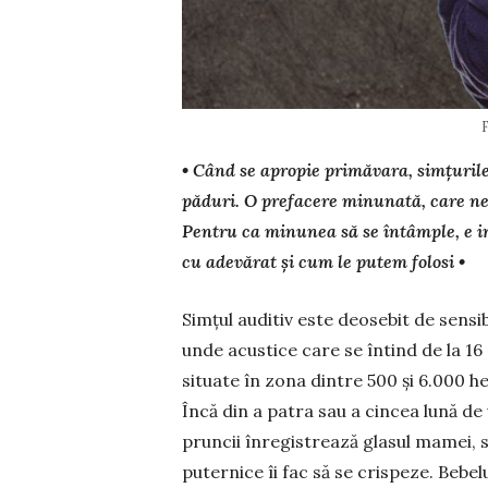
• Când se apropie primăvara, simțurile 
păduri. O prefacere minunată, care ne 
Pentru ca minunea să se întâmple, e i
cu adevărat și cum le putem folosi •
Simțul auditiv este deosebit de sensib
unde acustice care se întind de la 16
situate în zona dintre 500 și 6.000 h
Încă din a patra sau a cincea lună de 
pruncii înre­gis­trează glasul mamei,
puternice îi fac să se cris­peze. Bebe