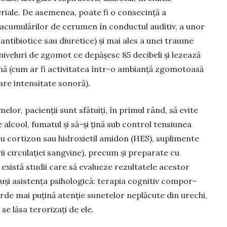
e­riale. De asemenea, poate fi o consecință a
acu­mulărilor de cerumen în con­ductul auditiv, a unor
ibiotice sau diu­retice) și mai ales a unei trau­­me
iveluri de zgomot ce depășesc 85 de­cibeli și le­zează
rnă (cum ar fi acti­vitatea într-o ambianță zgomo­toasă
are intensitate so­noră).
or, pacienții sunt sfă­tuiți, în primul rând, să evite
 alcool, fuma­tul și să-și țină sub control tensiunea
cu cortizon sau hidroxietil amidon (HES), suplimente
ii circulației sangvine), precum și preparate cu
există studii care să evalueze rezultatele acestor
tuși asistența psihologică: terapia cognitiv compor­
orde mai puțină atenție sunetelor neplăcute din urechi,
se lăsa tero­rizați de ele.