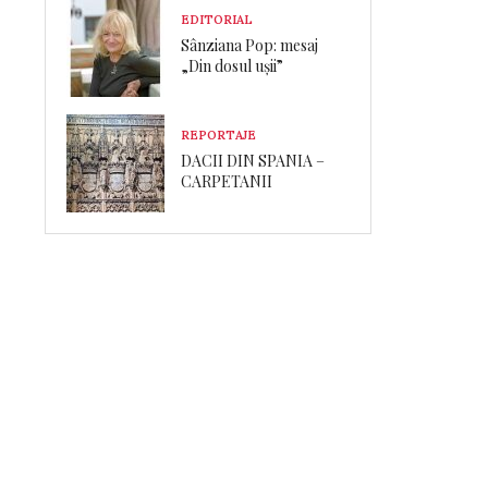
EDITORIAL
Sânziana Pop: mesaj
„Din dosul ușii”
REPORTAJE
DACII DIN SPANIA –
CARPETANII