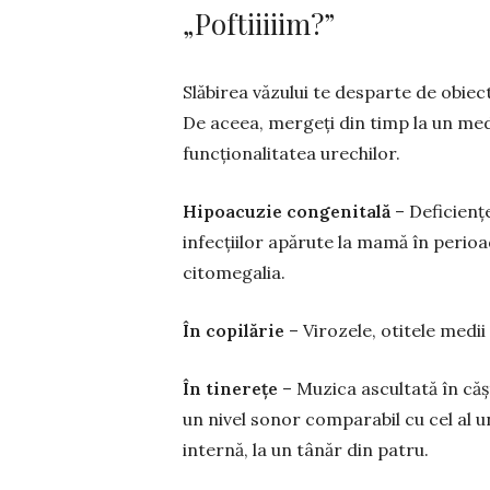
„Poftiiiiim?”
Slăbirea văzului te desparte de obiec
De aceea, mergeți din timp la un medi
funcționalitatea ure­chilor.
Hipoacuzie congenitală
– Deficiențe
infecțiilor apărute la mamă în perioada
citomegalia.
În copilărie
– Virozele, otitele medii
În tinerețe
– Muzica ascultată în cășt
un nivel sonor comparabil cu cel al u
internă, la un tânăr din patru.