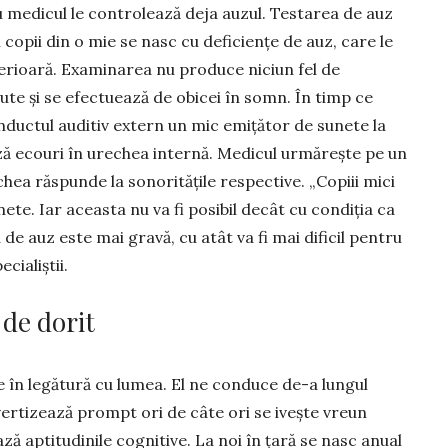
iu medicul le controlează deja auzul. Testarea de auz
copii din o mie se nasc cu de­ficiențe de auz, care le
te­rioară. Examinarea nu produce niciun fel de
te și se efectuează de obicei în somn. În timp ce
nductul auditiv extern un mic emițător de sunete la
ză ecouri în urechea internă. Medicul urmărește pe un
hea răspunde la sonoritățile respective. „Copiii mici
nete. Iar aceasta nu va fi posibil decât cu condiția ca
a de auz este mai gravă, cu atât va fi mai dificil pentru
cialiștii.
 de dorit
 în legă­tură cu lumea. El ne conduce de-a lungul
avertizează prompt ori de câte ori se ivește vreun
ză aptitudinile cognitive. La noi în țară se nasc anual