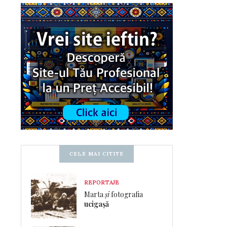
CELE MAI CITITE
REPORTAJE
Marta
și
fotografia
ucigașă