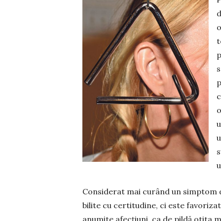
d
o
t
p
s
p
c
o
u
u
s
u
Considerat mai curând un simptom dec
bilite cu certitudine, ci este favoriza
anumite afecțiuni, ca de pildă otita me