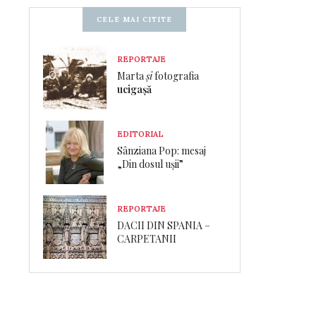
CELE MAI CITITE
REPORTAJE
Marta
și
fotografia
ucigașă
EDITORIAL
Sânziana Pop: mesaj
„Din dosul ușii”
REPORTAJE
DACII DIN SPANIA –
CARPETANII