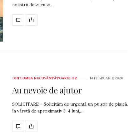
noas­tră de zi cu zi,…
DIN LUMEA NECUVÂNTĂTOARELOR
14 FEBRUARIE 2020
Au nevoie de ajutor
SOLICITARE – Solicităm de ur­gen­ță un puișor de pi­sică,
în vârstă de apro­ximativ 3-4 luni,…