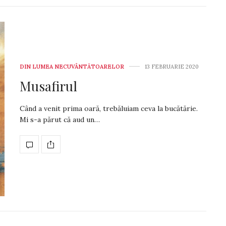
DIN LUMEA NECUVÂNTĂTOARELOR
13 FEBRUARIE 2020
Musafirul
Când a venit prima oară, tre­băluiam ceva la bucă­tărie.
Mi s-a părut că aud un…