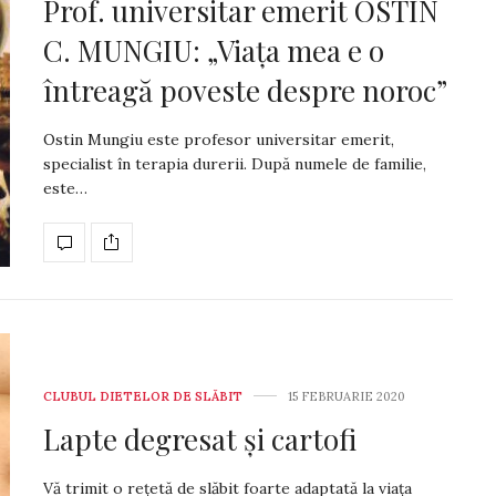
Prof. universitar emerit OSTIN
C. MUNGIU: „Viața mea e o
întreagă poveste despre noroc”
Ostin Mungiu este profesor universitar emerit,
specialist în terapia durerii. După numele de fa­milie,
este…
CLUBUL DIETELOR DE SLĂBIT
15 FEBRUARIE 2020
Lapte degresat și cartofi
Vă trimit o rețetă de slăbit foar­te adaptată la viața