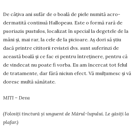
De câțiva ani sufăr de o boală de piele numită acro­
dermatită continuă Hallopeau. Este o formă rară de
psoriazis pustulos, localizat în special la degetele de la
mâni și, mai rar, la cele de la picioare. Aș dori să știu
dacă printre citi­torii revistei dvs. sunt suferinzi de
această boală și ce fac ei pentru întreținere, pentru că
de vindecat nu poate fi vorba. Eu am încercat tot felul
de trata­mente, dar fără niciun efect. Vă mulțumesc și vă
doresc multă sănătate.
MITI – Deva
(Folosiți tinctură și unguent de Mărul-lupului. Le găsiți la
plafar.)