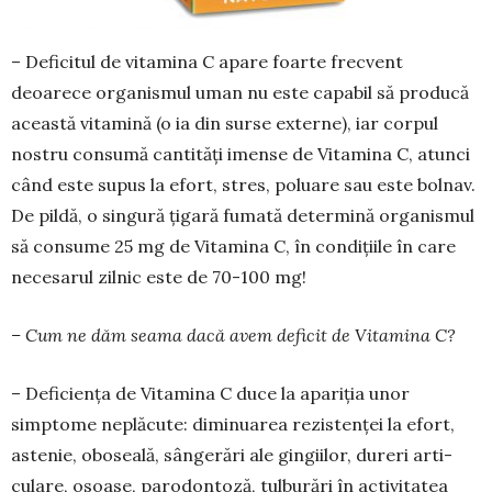
– Deficitul de vitamina C apare foarte frecvent
deoarece organismul uman nu este capabil să pro­ducă
această vitamină (o ia din surse externe), iar corpul
nostru consumă cantități imense de Vita­mina C, atunci
când este su­pus la efort, stres, poluare sau este bol­nav.
De pildă, o singură țigară fumată determină organis­mul
să consume 25 mg de Vita­mina C, în condițiile în care
ne­cesarul zil­nic este de 70-100 mg!
– Cum ne dăm seama dacă avem deficit de Vitamina C?
– Deficiența de Vitamina C duce la apariția unor
simptome neplăcute: diminuarea rezistenței la efort,
astenie, oboseală, sân­gerări ale gingiilor, dureri arti­
culare, osoase, parodontoză, tul­burări în activitatea