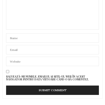
SALVEAZĂ-MI NUMELE, EMAILUL ȘI SITE-UL WEB ÎN ACEST
NAVIGATOR PENTRU DATA VIITOARE CÂND O SĂ COMENTEZ.