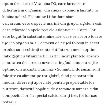
optim de calciu și Vitamina D3, care iarna este
deficitară în orga­nism, din cauza expunerii limitate la
lumina so­lară. El conține Lithothamnium
calcareum este o specie marină din grupul algelor roșii,
care trăiește în apele reci ale Atlanticului. Corpul lor
este bogat în substanțe minerale, care se absorb foar­te
ușor în organism. • Germenii de hriș­că folosiți în acest
produs sunt cultivați controlat într-un mediu op­tim,
îmbogățit cu Vitamina D3, ast­fel încât plantele absorb
cantitatea de care au ne­vo­ie, atingând con­centrațiile
optime din aceas­tă vita­mină. • Semințele de susan sunt
fo­losite ca ali­ment pe tot globul, fiind preparate în
moduri diverse și apreciate pentru proprietățile lor
nutritive, datorită bogăției de vita­mine și minerale din
compoziția lor, în special cal­ciu, dar și fier, fosfor sau
po­ta­siu.