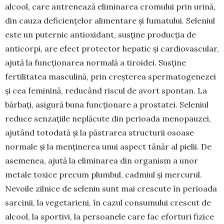
alcool, care antrenează eliminarea cromului prin urină,
din cauza de­ficiențelor alimentare și fumatului. Seleniul
este un puternic antioxidant, susține producția de
anticorpi, are efect protector hepatic și cardiovas­cular,
ajută la funcționarea normală a tiroidei. Susține
fertilitatea masculină, prin creșterea sper­matogenezei
și cea feminină, reducând riscul de avort spontan. La
bărbați, asigură buna funcțio­nare a prostatei. Seleniul
reduce senzațiile ne­plă­cute din perioada menopauzei,
ajutând totodată și la păstrarea structurii osoase
normale și la menținerea unui aspect tânăr al pielii. De
ase­menea, ajută la eliminarea din organism a unor
metale toxice precum plumbul, cadmiul și mercu­rul.
Nevoile zilnice de seleniu sunt mai crescute în perioada
sarcinii, la vegetarieni, în cazul con­sumului crescut de
alcool, la sportivi, la persoa­nele care fac eforturi fizice