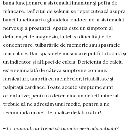
buna func­ționare a sistemului imunitar și pofta de
mâncare. Deficitul de sele­niu se repercutează asupra
bunei funcționări a glandelor endocrine, a sistemului
nervos și a prostatei. Apatia este un simptom al
deficienței de magneziu, la fel ca dificultățile de
concentrare, tulburările de memo­rie sau spasmele
musculare. Dar spasmele mus­cu­lare pot fi totodată și
un indicator și al lipsei de calciu. Deficiența de calciu
este semnalată de câteva simptome comune:
furnicături, amorțirea membrelor, iritabilitate și
palpitații cardiace. Toa­te aceste simptome sunt
orientative; pentru a determina un deficit mineral
trebuie să ne adre­săm unui medic, pentru a ne
recomanda un set de analize de laborator!
– Ce minerale ar trebui să luăm în perioada actuală?