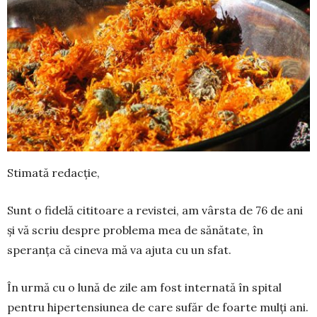
Stimată redacție,
Sunt o fidelă cititoare a revistei, am vârsta de 76 de ani
și vă scriu despre problema mea de să­nă­tate, în
speranța că cineva mă va ajuta cu un sfat.
În urmă cu o lună de zile am fost internată în spital
pen­tru hipertensiunea de care su­făr de foarte mulți ani.