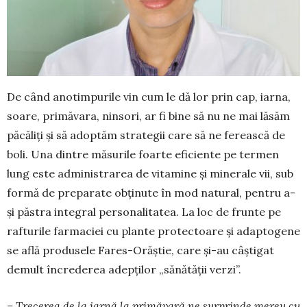
De când anotimpurile vin cum le dă lor prin cap, iarna,
soare, primăvara, ninsori, ar fi bine să nu ne mai lăsăm
păcăliți și să adoptăm strategii care să ne ferească de
boli. Una dintre măsurile foarte eficiente pe termen
lung este administrarea de vitamine și minerale vii, sub
formă de pre­parate obținute în mod natural, pentru a-
și păstra integral per­sonalitatea. La loc de frunte pe
rafturile farmaciei cu plante pro­tectoare și adaptogene
se află pro­dusele Fares-Orăștie, care și-au câștigat
demult încrederea adepților „sănătății verzi”.
– Trecerea de la iarnă la primăvară ne surprinde mereu cu