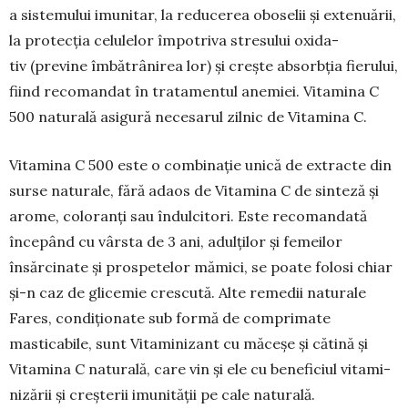
a sistemului imu­nitar, la reducerea oboselii și extenuării,
la protecția celulelor împotriva stresului oxida­
tiv (previne îmbătrânirea lor) și crește absorbția fierului,
fiind reco­mandat în tratamentul anemiei. Vitamina C
500 naturală asigură necesarul zilnic de Vitamina C.
Vitamina C 500 este o combinație unică de extracte din
surse naturale, fără adaos de Vita­mina C de sinteză și
arome, coloranți sau îndul­citori. Este recomandată
începând cu vârsta de 3 ani, adulților și femeilor
însărcinate și prospetelor mămici, se poate folosi chiar
și-n caz de glicemie crescută. Alte remedii naturale
Fares, condițio­nate sub formă de comprimate
masticabile, sunt Vitaminizant cu măceșe și cătină și
Vitamina C naturală, care vin și ele cu beneficiul vitami­
nizării și creșterii imunității pe cale naturală.