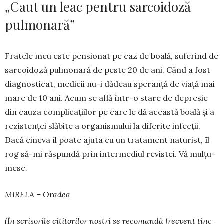
„Caut un leac pentru sarcoidoză
pulmonară”
Fratele meu este pensionat pe caz de boală, suferind de
sarcoidoză pulmonară de peste 20 de ani. Când a fost
diagnosticat, medicii nu-i dă­deau speranță de viață mai
mare de 10 ani. Acum se află într-o stare de depresie
din cauza com­pli­cațiilor pe care le dă această boală și a
rezistenței slăbite a orga­nismului la diferite in­fecții.
Dacă cineva îl poate aju­t­a cu un tratament naturist, îl
rog să-mi răs­pundă prin in­termediul re­vistei. Vă mulțu­
mesc.
MIRELA – Oradea
(În scrisorile cititorilor noș­tri se recomandă frecvent tinc­