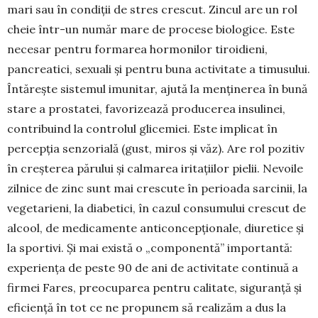
mari sau în con­diții de stres cres­cut. Zincul are un rol
cheie într-un număr mare de procese biolo­gi­ce. Este
necesar pentru formarea hormonilor tiroi­dieni,
pancreatici, sexuali și pentru buna activitate a ti­musului.
Întă­reș­­te sistemul imu­­nitar, ajută la menținerea în bu­nă
stare a pros­tatei, favorizează producerea insu­linei,
contribuind la controlul glice­miei. Este im­pli­cat în
percepția senzorială (gust, miros și văz). Are rol pozitiv
în creșterea părului și calmarea iritațiilor pielii. Nevoile
zilnice de zinc sunt mai crescute în pe­rioada sarcinii, la
vegetarieni, la diabetici, în ca­zul consumului crescut de
alcool, de medica­mente anticoncepționale, diuretice și
la sportivi. Și mai există o „componentă” importantă:
expe­­riența de peste 90 de ani de activitate continuă a
firmei Fares, preocuparea pentru calitate, si­guranță și
eficiență în tot ce ne propunem să realizăm a dus la