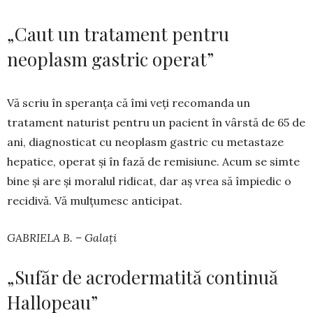
„Caut un tratament pentru
neoplasm gastric operat”
Vă scriu în speranța că îmi veți recomanda un
tratament naturist pentru un pacient în vârstă de 65 de
ani, diag­nosticat cu neoplasm gastric cu metastaze
hepatice, operat și în fază de remi­siune. Acum se simte
bine și are și moralul ridi­cat, dar aș vrea să împiedic o
recidivă. Vă mulțu­mesc anticipat.
GABRIELA B. – Galați
„Sufăr de acrodermatită continuă
Hallopeau”