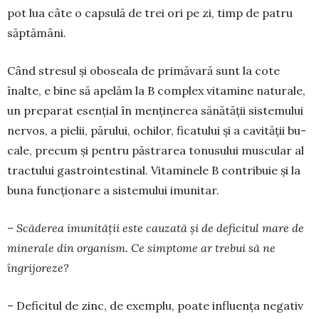
pot lua câte o capsulă de trei ori pe zi, timp de patru
săptă­mâni.
Când stresul și oboseala de primăvară sunt la cote
înalte, e bine să apelăm la B complex vita­mine naturale,
un preparat esențial în menținerea sănătății sistemului
nervos, a pielii, părului, ochilor, ficatului și a cavității bu­
cale, precum și pentru păstrarea to­nusului muscular al
tractului gas­tro­intestinal. Vitaminele B contri­buie și la
buna funcționare a siste­mului imunitar.
– Scăderea imunității este cau­zată și de deficitul mare de
mi­ne­rale din organism. Ce simptome ar trebui să ne
îngrijoreze?
– Deficitul de zinc, de exemplu, poate influența negativ