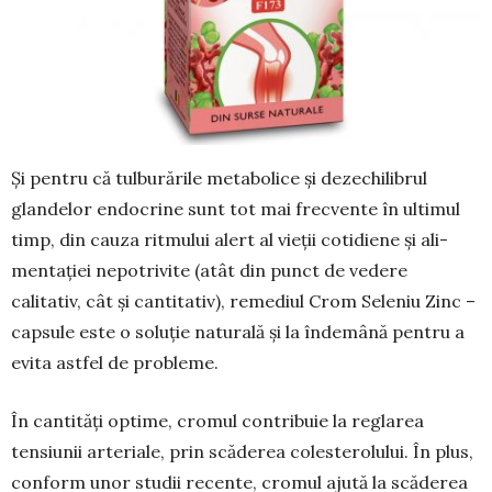
Și pentru că tulburările metabolice și dezechilibrul
glandelor endocrine sunt tot mai frecvente în ultimul
timp, din cauza ritmului alert al vieții cotidiene și ali­
mentației nepotrivite (atât din punct de vedere
calitativ, cât și cantitativ), remediul Crom Seleniu Zinc –
capsule este o soluție naturală și la îndemână pentru a
evita astfel de probleme.
În cantități optime, cromul contri­buie la re­glarea
tensiunii arteriale, prin scăderea coleste­rolului. În plus,
conform unor studii recente, cromul ajută la scăderea