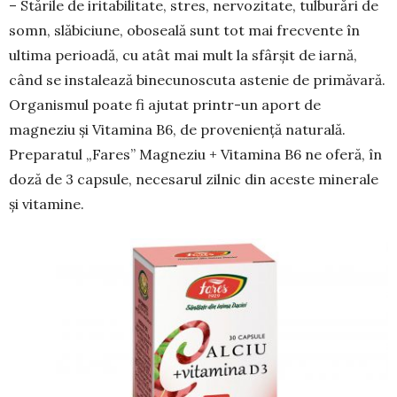
– Stările de iritabilitate, stres, ner­vo­zi­tate, tulburări de
somn, slăbiciune, obo­seală sunt tot mai frecvente în
ulti­ma pe­rioadă, cu atât mai mult la sfârșit de iarnă,
când se instalează binecu­noscuta astenie de primăvară.
Orga­nismul poate fi ajutat printr-un aport de
magneziu și Vitamina B6, de prove­niență naturală.
Preparatul „Fares” Magneziu + Vitamina B6 ne oferă, în
doză de 3 capsule, necesarul zil­nic din aceste minerale
și vitamine.