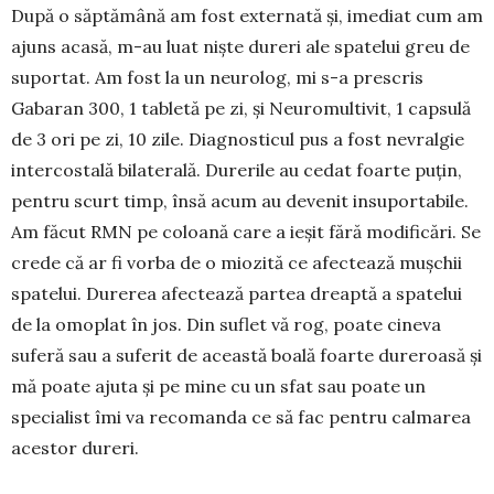
După o săptămână am fost externată și, imediat cum am
ajuns acasă, m-au luat niște dureri ale spatelui greu de
suportat. Am fost la un neurolog, mi s-a prescris
Gabaran 300, 1 tabletă pe zi, și Neuromultivit, 1 capsulă
de 3 ori pe zi, 10 zile. Diagnosticul pus a fost nevralgie
intercostală bila­te­rală. Durerile au cedat foarte puțin,
pentru scurt timp, însă acum au devenit insuporta­bile.
Am făcut RMN pe co­loa­nă care a ieșit fără modificări. Se
crede că ar fi vorba de o miozită ce afectează mușchii
spate­lui. Durerea afectează partea dreaptă a spatelui
de la omoplat în jos. Din suflet vă rog, poate ci­neva
suferă sau a suferit de această boală foarte dureroasă și
mă poate ajuta și pe mine cu un sfat sau poate un
specialist îmi va recomanda ce să fac pentru calmarea
acestor dureri.