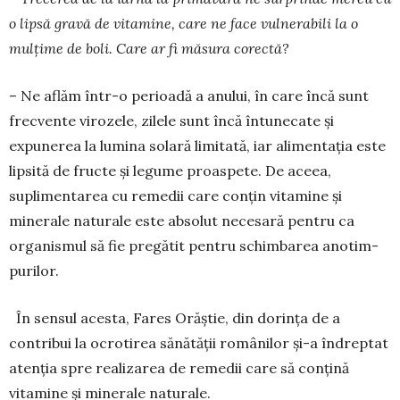
o lipsă gravă de vitamine, care ne face vulnerabili la o
mulțime de boli. Care ar fi măsura corectă?
– Ne aflăm într-o perioadă a anului, în care încă sunt
frec­vente virozele, zilele sunt încă întunecate și
expunerea la lumi­na solară limitată, iar alimentația este
lipsită de fructe și legume proaspete. De aceea,
suplimen­tarea cu remedii care conțin vitamine și
minerale naturale este absolut necesară pentru ca
organis­mul să fie pregătit pentru schimbarea anotim­
purilor.
În sensul acesta, Fares Orăștie, din dorința de a
contribui la ocrotirea sănătății românilor și-a îndreptat
atenția spre realizarea de remedii care să conțină
vitamine și minerale naturale.