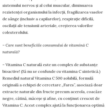
sistemului nervos și al celui muscular, dimi­nuarea
rezistenței organismului la infecții, fragilizarea vaselor
de sânge (inclusiv a capilarelor), respirație dificilă,
oscilații ale tensiunii arteriale, creșterea valo­rilor
colesterolului.
– Care sunt beneficiile consumului de vita­mină C
naturală?
– Vitamina C naturală este un complex de sub­stanțe
bioactive! (Să nu se confun­de cu vitamina C sintetică.)
Remediul natu­ral Vitamina C 500 solubilă, for­mulă
originală a echipei de cercetare „Fares”, asociază doar
extracte natu­rale din fructe precum acerola, coacă­ze
negre, cătină, măceșe și afine, cu conținut cres­cut de
Vitamina C. Acest complex ajută la funcționarea optimă