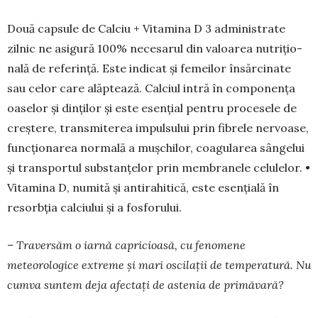
Două capsule de Calciu + Vi­tamina D 3 ad­ministrate
zilnic ne asigură 100% necesarul din va­loarea nutrițio­
na­lă de referință. Este indicat și femeilor însărcinate
sau celor care alăptează. Calciul intră în componența
oaselor și dinților și este esențial pentru procesele de
creș­tere, trans­miterea impulsului prin fibrele ner­voase,
func­ționarea normală a mușchilor, coagu­larea sânge­lui
și transportul substanțelor prin membranele celulelor. •
Vitamina D, numită și antirahitică, este esențială în
resorbția calciului și a fosforului.
– Traversăm o iarnă capricioasă, cu feno­mene
meteorologice extreme și mari oscilații de temperatură. Nu
cumva sun­tem deja afectați de astenia de primă­vară?