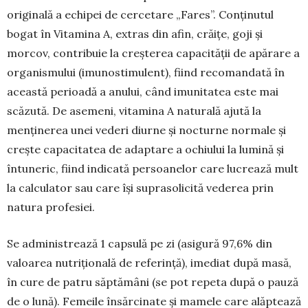
originală a echipei de cercetare „Fares”. Conținutul
bogat în Vitamina A, extras din afin, crăițe, goji și
morcov, contribuie la creșterea ca­pacității de apărare a
organismului (imunosti­mu­lent), fiind recomandată în
această perioadă a anului, când imunitatea este mai
scăzută. De asemeni, vitamina A naturală ajută la
menținerea unei vederi diurne și nocturne normale și
crește capacitatea de adaptare a ochiului la lumină și
întuneric, fiind indicată persoanelor care lucrează mult
la calculator sau care își suprasolicită vederea prin
natura profesiei.
Se administrează 1 capsulă pe zi (asigură 97,6% din
valoarea nutrițională de referință), imediat după masă,
în cure de patru săptămâni (se pot repeta după o pauză
de o lună). Femeile însărcinate și mamele care alăptează