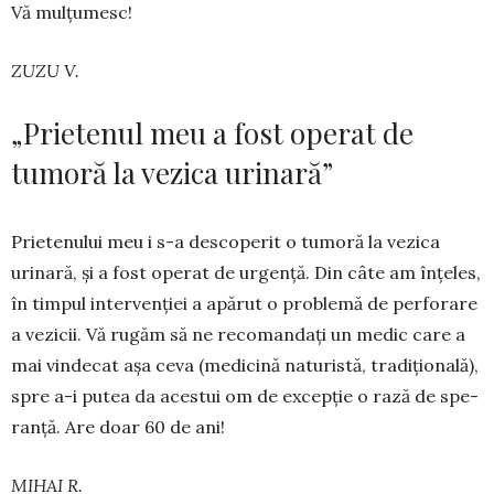
Vă mulțumesc!
ZUZU V.
„Prietenul meu a fost operat de
tumoră la vezica urinară”
Prietenului meu i s-a des­co­­perit o tumoră la vezica
urinară, și a fost operat de urgență. Din câte am înțeles,
în timpul intervenției a apărut o problemă de per­forare
a ve­zicii. Vă rugăm să ne recomandați un medic care a
mai vindecat așa ceva (medicină natu­ristă, tra­di­țională),
spre a-i putea da acestui om de ex­cepție o rază de spe­
ranță. Are doar 60 de ani!
MIHAI R.