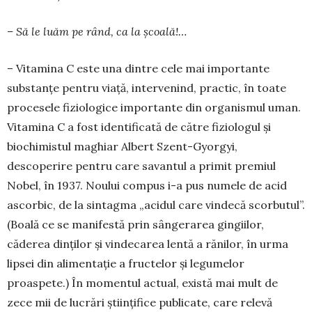
– Să le luăm pe rând, ca la școală!…
– Vitamina C este una dintre cele mai impor­tante
substanțe pentru viață, intervenind, practic, în toate
procesele fiziologice importante din organismul uman.
Vitamina C a fost identificată de către fiziologul și
biochimistul maghiar Albert Szent-Gyorgyi,
descoperire pentru care savantul a primit premiul
Nobel, în 1937. Noului compus i-a pus numele de acid
ascorbic, de la sintagma „acidul care vindecă scorbutul”.
(Boală ce se manifestă prin sângerarea gingiilor,
căderea dinților și vindecarea lentă a rănilor, în urma
lipsei din alimentație a fructelor și legumelor
proaspete.) În momentul actual, există mai mult de
zece mii de lucrări științifice publicate, care relevă