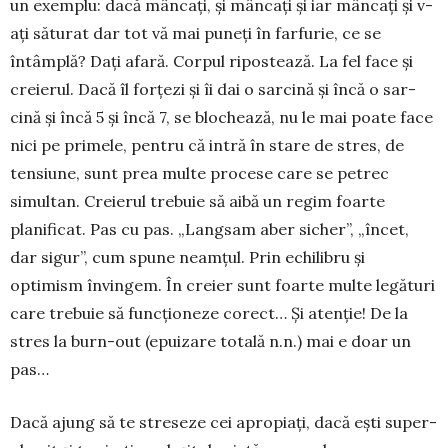
un exemplu: dacă mâncați, și mâncați și iar mân­cați și v-
ați săturat dar tot vă mai puneți în farfurie, ce se
întâm­plă? Dați afară. Corpul ripostează. La fel face și
creierul. Dacă îl for­țezi și îi dai o sarcină și încă o sar­
cină și încă 5 și încă 7, se blochea­ză, nu le mai poate face
nici pe primele, pentru că intră în stare de stres, de
tensiune, sunt prea multe procese care se petrec
simultan. Creierul trebuie să aibă un regim foarte
planificat. Pas cu pas. „Lang­sam aber sicher”, „încet,
dar sigur”, cum spune neamțul. Prin echilibru și
optimism învingem. În creier sunt foarte multe legături
care trebuie să func­ționeze co­rect… Și atenție! De la
stres la burn-out (epuizare totală n.n.) mai e doar un
pas…
Dacă ajung să te streseze cei apropiați, dacă ești super-