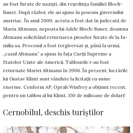
au fost fu­rate de nazişti, din re­şedinţa familiei Bloch-
Bauer. După război, ele au ajuns în posesia gu­vernului
austriac. În anul 2000, acesta a fost dat în judecată de
Maria Altmann, nepoata lui Adele Bloch-Bauer, doamna
Altmann soli­citând returnarea pie­selor furate de la fa­
milia sa. Procesul a fost tergiversat şi, până la urmă,
„cazul Altmann” a ajuns în faţa Curţii Su­preme a
Statelor Unite ale Americii. Tablourile i-au fost
returnate Mariei Altmann în 2006. În prezent, lucrările
lui Gustav Klimt sunt vândute la licitaţii cu sume
enorme. Conform AP, Oprah Win­frey a obţinut recent,
pentru un tablou al lui Klimt, 150 de milioane de dolari!
Cernobîlul, deschis turiștilor