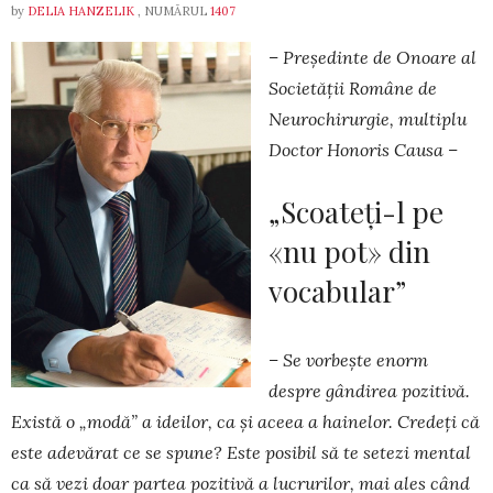
by
DELIA HANZELIK
, NUMĂRUL
1407
– Președinte de Onoare al
Societății Române de
Neurochirurgie, multiplu
Doctor Honoris Causa –
„Scoateți-l pe
«nu pot» din
vocabular”
– Se vorbește enorm
despre gândirea pozitivă.
Există o „modă” a ideilor, ca și aceea a hainelor. Credeți că
este adevărat ce se spune? Este posibil să te setezi mental
ca să vezi doar partea pozitivă a lucrurilor, mai ales când