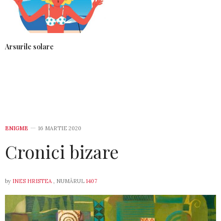
Cu zâmbetul dumnealui, m-a făcut sa nu-mi fie
teama de operația pe creier care urma sa fie… Au
trecut 6 ani de atunci și n-am încetat nici o clipa
să-l iubesc pe acest mare om, profesor dr. CIUREA
ALEXANDRU. Va doresc, domnule doctor, tot binele
Arsurile solare
din lume!
30 MARTIE 2020 LA 12:47
ENIGME
16 MARTIE 2020
Cronici bizare
by
INES HRISTEA
, NUMĂRUL
1407