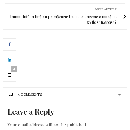
NEXT ARTICLE
Inima, față-n față cu primăvara: De ce are nevoie o inimă ca
să fie sănătoasă?
4
4 COMMENTS
Leave a Reply
DANIELA CUCU DIN PLOIESTI
SPUNE:
O gandirea pozitiva si la propriu dar si la figurat,
mi-a dat candva, CINEVA, care se numeste….
Your email address will not be published.
CIUREA. Mi-a dat-o, candva, demult (cam cu peste..