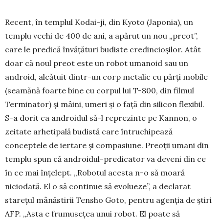
Recent, în templul Kodai-ji, din Kyoto (Japo­nia), un
templu vechi de 400 de ani, a apărut un nou „preot”,
care le predică învăţături budiste cre­dincioşilor. Atât
doar că noul preot este un robot umanoid sau un
android, alcătuit dintr-un corp metalic cu părţi mobile
(seamănă foarte bine cu corpul lui T-800, din filmul
Terminator) şi mâini, umeri şi o faţă din silicon flexibil.
S-a dorit ca androidul să-l reprezinte pe Kannon, o
zeitate arhe­tipală budistă care întruchipează
conceptele de iertare şi compasiune. Preoţii umani din
templu spun că androidul-predicator va deveni din ce
în ce mai înţelept. „Robotul acesta n-o să moară
niciodată. El o să continue să evolueze”, a decla­rat
stareţul mânăstirii Tensho Goto, pentru agenţia de ştiri
AFP. „Asta e frumuseţea unui robot. El poate să