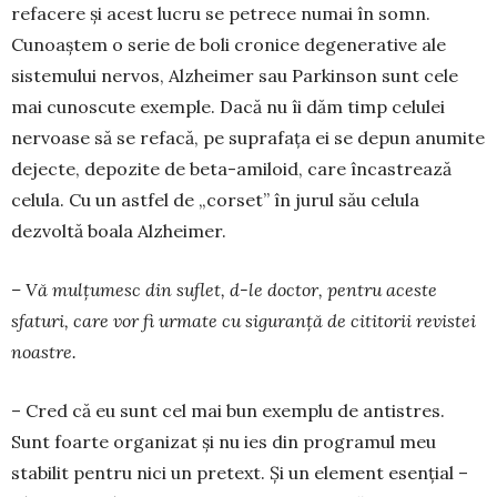
refacere și acest lucru se petrece numai în somn.
Cunoaștem o serie de boli cronice degenerative ale
sistemului nervos, Alzhei­mer sau Parkinson sunt cele
mai cunoscute exem­ple. Dacă nu îi dăm timp celulei
nervoase să se refacă, pe suprafața ei se depun anumite
dejecte, depozite de beta-amiloid, care încastrează
celula. Cu un astfel de „corset” în jurul său celula
dezvoltă boala Alzheimer.
– Vă mulțumesc din suflet, d-le doctor, pentru aceste
sfaturi, care vor fi urmate cu siguranță de cititorii revistei
noastre.
– Cred că eu sunt cel mai bun exemplu de anti­stres.
Sunt foarte organizat și nu ies din programul meu
stabilit pentru nici un pretext. Și un element esențial –