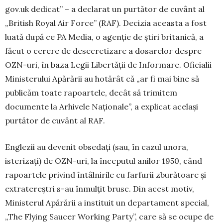
gov.uk dedicat” – a declarat un purtător de cuvânt al
„British Royal Air Force” (RAF). Decizia aceasta a fost
luată după ce PA Media, o agenţie de ştiri britanică, a
făcut o cerere de desecretizare a dosarelor despre
OZN-uri, în baza Legii Li­bertăţii de Informare. Oficialii
Ministerului Apă­rării au hotărât că „ar fi mai bine să
publi­căm toate rapoartele, decât să trimitem
documente la Arhivele Naţionale”, a explicat acelaşi
purtător de cuvânt al RAF.
Englezii au devenit obsedați (sau, în cazul unora,
isterizaţi) de OZN-uri, la începutul anilor 1950, când
rapoartele privind întâlnirile cu far­furii zburătoare şi
extratereştri s-au înmulţit brusc. Din acest motiv,
Ministerul Apărării a in­stituit un departament special,
„The Flying Sau­cer Working Party”, care să se ocupe de