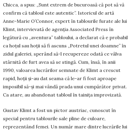
Chicca, a spus: „Sunt extrem de bucuroasă că pot să vă
confirm că tabloul este autentic”. Istoricul de artă
Anne-Marie O’Connor, expert în tablourile furate ale lui
Klimt, intervievată de agenţia Associated Press în
legătură cu „aventura” tabloului, a declarat că e probabil
ca hoţul sau hoţii să fi ascuns „Potretul unei doamne” în
zidul galeriei, sperând să-l recu­pereze odată ce vâlva
stârnită de furt avea să se stingă. Cum, însă, în anii
1990, valoarea lucrărilor semnate de Klimt a crescut
rapid, hoţii şi-au dat seama că le-ar fi fost aproape
imposibil să-şi mai vândă prada unui cumpărător privat.
Ca atare, au abandonat tabloul în tainiţa improvizată.
Gustav Klimt a fost un pictor austriac, cunos­cut în
special pentru tablourile sale pline de cu­loare,
reprezentând femei. Un număr mare dintre lucrările lui