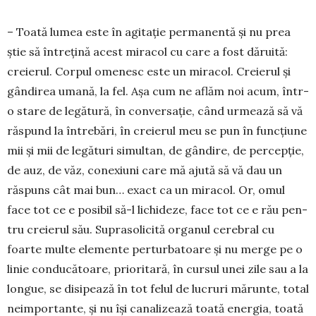
– Toată lumea este în agitație permanentă și nu prea
știe să întrețină acest miracol cu care a fost dăruită:
creierul. Corpul omenesc este un miracol. Creierul și
gândirea umană, la fel. Așa cum ne aflăm noi acum, într-
o stare de legătură, în conver­sație, când urmează să vă
răspund la întrebări, în creierul meu se pun în funcțiune
mii și mii de legă­turi simultan, de gândire, de percepție,
de auz, de văz, conexiuni care mă ajută să vă dau un
răspuns cât mai bun… exact ca un miracol. Or, omul
face tot ce e posibil să-l lichideze, face tot ce e rău pen­
tru creierul său. Suprasolicită organul cerebral cu
foarte multe elemente perturbatoare și nu merge pe o
linie conducătoare, prioritară, în cursul unei zile sau a la
longue, se disipează în tot felul de lucruri mă­runte, total
neimportante, și nu își canalizează toată energia, toată