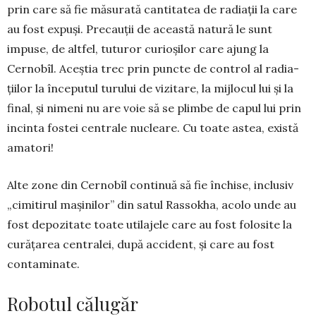
prin care să fie mă­surată cantitatea de radiaţii la care
au fost expuşi. Precauţii de această natură le sunt
impuse, de altfel, tuturor curioşilor care ajung la
Cernobîl. Aceştia trec prin punc­te de control al radia­
ţiilor la în­ceputul turului de vizi­tare, la mijlocul lui şi la
final, şi nimeni nu are voie să se plimbe de capul lui prin
incinta fostei centrale nu­clea­re. Cu toate astea, există
amatori!
Alte zone din Cernobîl con­tinuă să fie închise, inclusiv
„ci­mitirul maşinilor” din satul Rassokha, acolo unde au
fost depozitate toate utilajele care au fost folosite la
curăţarea centra­lei, după accident, şi care au fost
contaminate.
Robotul călugăr