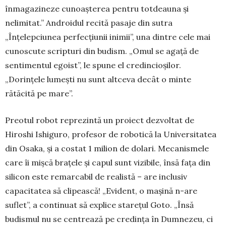
înmagazineze cunoaşterea pentru tot­deauna şi
nelimitat.” Androidul recită pasaje din sutra
„Înţelepciunea perfecţiunii inimii”, una din­tre cele mai
cunos­cu­te scripturi din bu­dism. „Omul se agaţă de
sentimen­tul e­goist”, le spu­ne el credincioşilor.
„Dorinţele lumeşti nu sunt altceva de­cât o minte
rătăcită pe mare”.
Preotul robot re­­prezintă un pro­iect dezvoltat de
Hiroshi Ishiguro, profesor de roboti­că la Universitatea
din Osaka, şi a costat 1 milion de dolari. Mecanismele
care îi mişcă braţele şi ca­pul sunt vizibile, însă faţa din
silicon este remar­cabil de realistă – are inclusiv
capacitatea să cli­pească! „Evident, o maşină n-are
suflet”, a conti­nuat să explice stareţul Goto. „Însă
budismul nu se centrează pe credinţa în Dumnezeu, ci