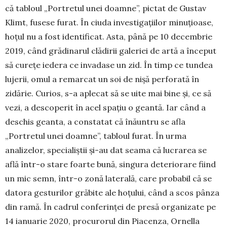
că tabloul „Portretul unei doamne”, pictat de Gustav
Klimt, fusese furat. În ciuda inv­estigaţiilor minuţioase,
hoţul nu a fost identificat. Asta, până pe 10 decembrie
2019, când grădinarul clădirii galeriei de artă a început
să cureţe iedera ce invadase un zid. În timp ce tundea
lujerii, omul a remarcat un soi de nişă perforată în
zidărie. Curios, s-a aplecat să se uite mai bine şi, ce să
vezi, a descoperit în acel spaţiu o geantă. Iar când a
deschis geanta, a constatat că înăuntru se afla
„Portretul unei doamne”, tabloul furat. În urma
analizelor, specialiştii şi-au dat seama că lucrarea se
află într-o stare foarte bună, singura deteriorare fiind
un mic semn, într-o zonă laterală, care probabil că se
datora gesturilor grăbite ale hoţului, când a scos pânza
din ramă. În cadrul conferinţei de presă organizate pe
14 ianuarie 2020, procu­rorul din Piacenza, Ornella