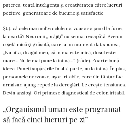
puterea, toată inteligența și crea­ti­vitatea către lucruri
pozitive, generatoare de bucu­rie și satisfacție.
Știți că cele mai multe celule nervoase se pierd la furie,
la ceartă? Neuronii „prăjiți” nu se mai re­ca­pătă. Aveam
o șefă mică și grăsuță, care la un moment dat spunea,
„Nu uita, dragul meu, că ini­ma este mică, dosul este
mare… Nu le mai pune la inimă…”. (râde). Foarte bună
ideea. Puneți supără­rile în altă parte, nu la inimă. În plus,
persoanele nervoase, ușor iritabile, care din țânțar fac
armăsar, ajung repede la dereglări. Le crește tensiunea.
De­vin anxioși. Ori primesc diagnosticul de colon iri­tabil.
„Organismul uman este programat
să facă cinci lucruri pe zi”