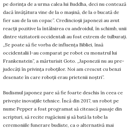
pe do­rinţa de a urma calea lui Buddha, deci nu con­tează
dacă învăţătura vine de la o maşină, de la o bucată de
fier sau de la un copac”. Credincioşii japonezi au avut
reacţii pozitive la întâlnirea cu androidul, în schimb, unii
dintre vizitatorii occi­dentali au fost extrem de tulburaţi.
„Se poate să fie vorba de influenţa Bibliei, însă
occidentalii l-au comparat pe robot cu monstrul lui
Fran­ken­stein”, a mărturisit Goto. „Japonezii nu au pre­
ju­decăţi în privinţa roboţilor. Noi am crescut cu benzi
desenate în care roboţii erau prietenii noştri”.
Budismul japonez pare să fie foarte deschis în ceea ce
priveşte inovaţiile tehnice. Încă din 2017, un robot pe
nume Pepper a fost programat să ci­tească pasaje din
scripturi, să recite rugăciuni şi să bată la tobe la
ceremo­niile funerare budis­te, ca o alternativă mai