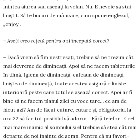
mintea aiurea sau așezați la volan. Nu. E nevoie să stai
liniștit. Să te bucuri de mâncare, cum spune englezul,
„enjoy”.
– Aveți vreo rețetă pentru o zi începută corect?
– Dacă vrem să fim nestresați, trebuie să ne tre­zim cât
mai devreme de dimineață. Apoi să ne fa­cem tabieturile
în tihnă. Igiena de dimineață, cafeaua de dimineață,
liniștea de dimineață, toate acestea asigură o liniște
interioară peste care totul se așează corect. Apoi ar fi
bine să ne facem planul zilei cu voce tare… ce am de
făcut azi? Am de făcut cutare, cutare și, obliga­toriu, la
ora 22 să fac tot posibilul să adorm… Fără telefon. E cel
mai mare inamic al somnului și el trebuie să stea cât mai
de­parte de noi înainte de somn. Pentru că nu favori­