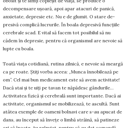
obosit și te simți copleșit de viață, se produce o
decompensare ușoară, apoi apar atacuri de panică,
anxietate, depresie etc. Nu e de glumit. O stare de­
presivă com­plică lucrurile. În boala depresivă func­țiile
cere­brale scad. E vital să facem tot posibilul să nu
cădem în depresie, pentru că organismul are nevoie să
lupte cu boala.
Toată viața cotidiană, rutina zil­nică, e nevoie să meargă
ca pe roate. Știți vorba aceea: „Munca înnobilează pe
om”. Cel mai bun medicament este să avem activitate!
Dacă stai și te uiți pe tavan te năpădesc gândurile…
Activi­tatea fizică și cerebrală sunt importante. Dacă ai
activi­tate, organismul se mobilizează, te ascultă. Sunt
atâtea exemple de oameni bolnavi care s-au apucat de
dans, au început să învețe o limbă străină, să patineze
ori să înoate. Au reînviat, pentru că au dat comandă