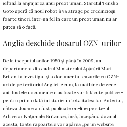
ieftină la anga­ja­rea unui preot uman. Stareţul Tensho
Go­to speră că noul ro­bot îi va atrage pe credincioşii
foarte tineri, într-un fel în care un preot uman nu ar
putea să o facă.
Anglia deschide dosarul OZN-urilor
De la începutul anilor 1950 şi până în 2009, un
departament din cadrul Ministerului Apărării Marii
Britanii a investigat şi a documentat ca­zurile cu OZN-
uri de pe teritoriul Angliei. Acum, la mai bine de zece
ani, fostele documente clasi­ficate vor fi făcute publice –
pentru prima dată în istorie, în totalitatea lor. Anterior,
câteva dosare au fost publicate on-line pe site-ul
Arhivelor Naţionale Britanice, însă, începând de anul
acesta, toate rapoartele vor apărea „pe un website