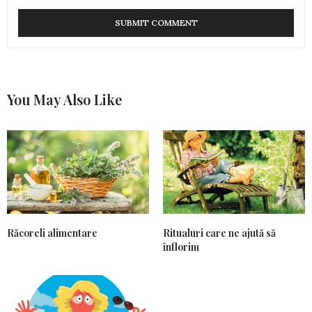
IOANA CICOS-IANCU
SPUNE:
Sfaturi deosebit de pertinente mulțumim
18 MARTIE 2020 LA 6:01
DANIELA CUCU DIN PLOIESTI
SPUNE:
You May Also Like
Dvs. spuneti ca SUNTETI CEL MAI BUN
EXEMPLU DE ANTISTRES! Eu cred ca SUNTETI
CEL MAI BUN EXEMPLU DE VIATA, DE
INVINGATOR si de OM, lasand la o parte
PROFESIONALISMUL DVS.! Foarte interesant
articolul postat si foarte util pentru a trece cu
~capul sus~, peste vremurile dificile pe care le
traversam! MULTUMIM, ~DUMNEZEU AL
NEUROCHIRURGIEI ROMANESTI~! NE PLECAM,
INGENUNCHEM SI NE INCHINAM, IN FATA
DOMNIEI VOASTRE, pentru OPTIMISMUL PE
Răcoreli alimentare
Ritualuri care ne ajută să
CARE NI-L DATI! SANATATE, va dorim!
înflorim
24 MARTIE 2020 LA 17:05
FLOREA MINODORA COMUNA BERCA, JUD. BUZAU
SPUNE: