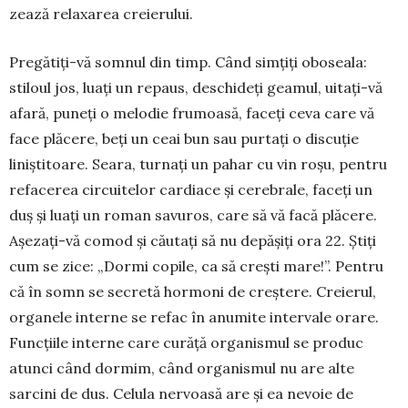
zează rela­xarea creierului.
Pregătiți-vă somnul din timp. Când simțiți oboseala:
stiloul jos, luați un repaus, deschideți geamul, uitați-vă
afară, puneți o melodie fru­moasă, faceți ceva care vă
face plă­cere, beți un ceai bun sau purtați o discuție
liniștitoare. Seara, turnați un pahar cu vin roșu, pentru
refa­cerea circuitelor cardiace și cerebrale, faceți un
duș și luați un roman savuros, care să vă facă plăcere.
Așezați-vă comod și căutați să nu depășiți ora 22. Știți
cum se zice: „Dormi copile, ca să crești mare!”. Pentru
că în somn se secretă hormoni de creș­tere. Creierul,
organele interne se refac în anu­mite intervale orare.
Funcțiile interne care cu­răță organismul se produc
atunci când dormim, când orga­nismul nu are alte
sarcini de dus. Celula ner­voasă are și ea nevoie de