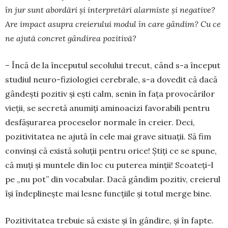
în jur sunt abordări și interpretări alarmiste și negative?
Are impact asu­pra creierului modul în care gândim? Cu ce
ne ajută concret gândirea pozitivă?
– Încă de la începutul secolului trecut, când s-a început
studiul neuro-fiziologiei cerebrale, s-a do­vedit că dacă
gândești pozitiv și ești calm, senin în fața provocărilor
vieții, se secretă anumiți ami­no­acizi favorabili pentru
desfășurarea proceselor normale în creier. Deci,
pozitivitatea ne ajută în cele mai grave situații. Să fim
convinşi că există so­luții pentru orice! Știți ce se spune,
că muți și muntele din loc cu puterea minții! Scoateți-l
pe „nu pot” din vocabular. Dacă gândim pozitiv, cre­ierul
își îndeplinește mai lesne funcțiile și totul merge bine.
Pozitivitatea trebuie să existe și în gândire, și în fapte.