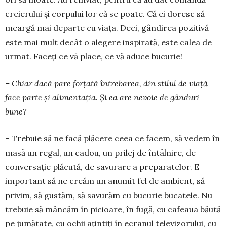
creierului și corpului lor că se poate. Că ei doresc să
meargă mai departe cu viața. Deci, gân­direa pozitivă
este mai mult decât o alegere inspirată, este calea de
urmat. Faceți ce vă place, ce vă aduce bucurie!
– Chiar dacă pare forțată întrebarea, din stilul de viață
face parte și alimentația. Și ea are nevoie de gânduri
bune?
– Trebuie să ne facă plăcere ceea ce facem, să ve­dem în
masă un regal, un cadou, un prilej de în­tâl­­nire, de
conversație plăcută, de savurare a pre­pa­ratelor. E
important să ne creăm un anumit fel de ambient, să
privim, să gustăm, să savurăm cu bu­­curie bucatele. Nu
trebuie să mâncăm în picioa­re, în fugă, cu cafeaua băută
pe jumătate, cu ochii ațintiți în ecranul televizorului, cu