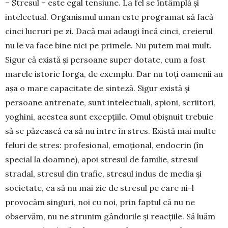
– Stresul – este egal tensiune. La fel se întâmplă și
intelectual. Organismul uman este programat să facă
cinci lucruri pe zi. Dacă mai adaugi încă cinci, cre­ierul
nu le va face bine nici pe primele. Nu pu­tem mai mult.
Sigur că există și persoane super do­tate, cum a fost
marele istoric Iorga, de exemplu. Dar nu toți oamenii au
așa o mare capacitate de sinteză. Sigur există și
persoane antrenate, sunt inte­lectuali, spioni, scriitori,
yoghini, acestea sunt excepțiile. Omul obișnuit trebuie
să se păzească ca să nu intre în stres. Există mai multe
feluri de stres: profesional, emoțional, endocrin (în
special la doamne), apoi stresul de familie, stresul
stradal, stresul din trafic, stresul indus de media și
socie­tate, ca să nu mai zic de stre­sul pe care ni-l
provo­căm singuri, noi cu noi, prin faptul că nu ne
obser­văm, nu ne strunim gândurile și reacțiile. Să luăm