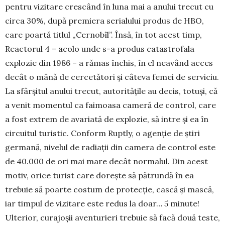
pentru vizitare crescând în luna mai a anului trecut cu
circa 30%, după premiera serialului produs de HBO,
care poartă titlul „Cernobîl”. Însă, în tot acest timp,
Reactorul 4 – acolo unde s-a produs catastrofala
explozie din 1986 – a rămas închis, în el neavând acces
decât o mână de cercetători şi câteva femei de serviciu.
La sfârşitul anului tre­cut, autorităţile au decis, totuşi, că
a venit momentul ca faimoa­sa cameră de control, care
a fost extrem de avariată de explozie, să intre şi ea în
circuitul turistic. Conform Ruptly, o agenţie de ştiri
germană, nivelul de radiaţii din camera de control este
de 40.000 de ori mai mare decât nor­malul. Din acest
motiv, orice turist care doreşte să pătrundă în ea
trebuie să poarte costum de protecţie, cască şi mască,
iar timpul de vizitare este redus la doar… 5 minute!
Ulterior, cura­joşii aventurieri trebuie să facă două teste,