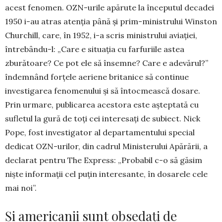
acest fenomen. OZN-urile apărute la începutul decadei
1950 i-au atras atenţia până şi prim-ministrului Winston
Churchill, care, în 1952, i-a scris minis­trului aviaţiei,
întrebându-l: „Care e situaţia cu farfuriile astea
zburătoare? Ce pot ele să însem­ne? Care e adevărul?”
îndemnând forțele aerie­ne britanice să continue
investigarea fenomenului şi să întocmească dosare.
Prin urmare, publicarea acestora este aşteptată cu
sufletul la gură de toţi cei interesaţi de subiect. Nick
Pope, fost in­vestigator al departamentului special
dedicat OZN-urilor, din cadrul Ministerului Apărării, a
declarat pentru The Express: „Probabil c-o să găsim
nişte informaţii cel puțin interesante, în dosarele cele
mai noi”.
Și americanii sunt obsedați de