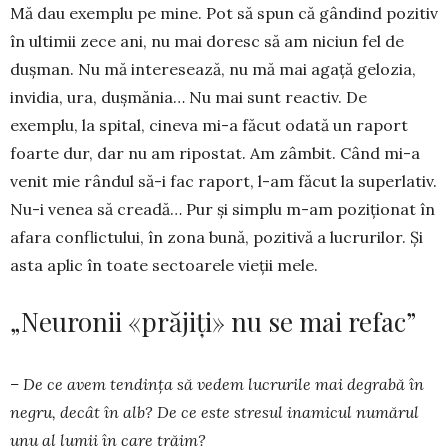
Mă dau exemplu pe mine. Pot să spun că gândind pozitiv
în ultimii zece ani, nu mai doresc să am niciun fel de
dușman. Nu mă interesează, nu mă mai agață gelozia,
invidia, ura, dușmănia… Nu mai sunt reactiv. De
exemplu, la spital, cineva mi-a făcut odată un raport
foarte dur, dar nu am ripostat. Am zâmbit. Când mi-a
venit mie rândul să-i fac raport, l-am făcut la superlativ.
Nu-i venea să crea­dă… Pur și simplu m-am poziționat în
afara con­flic­tului, în zona bună, pozitivă a lucrurilor. Și
asta aplic în toate sectoarele vieții mele.
„Neuronii «prăjiți» nu se mai refac”
– De ce avem tendința să vedem lucrurile mai degrabă în
negru, decât în alb? De ce este stresul inamicul numărul
unu al lumii în care trăim?