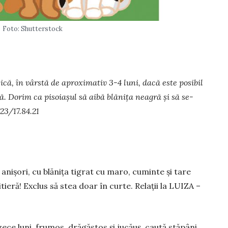
Foto: Shutterstock
sică, în vârstă de apro­ximativ 3-4 luni, dacă este po­sibil
 Do­rim ca piso­ia­șul să aibă blănița nea­gră și să se­
723/17.84.21
ni­șori, cu blănița tigrat cu maro, cuminte și tare
litieră! Exclus să stea doar în curte. Relații la LUIZA –
zece luni, frumos, drăgăstos și jucăuș, caută stăpâni