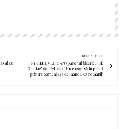
NEXT ARTICLE
razul cu
Pr. EMIL VELICAN (parohul bisericii "Sf.
Nicolae" din Petrila): "Nu e ușor să fii preot
printre oameni așa de mândri ca românii"