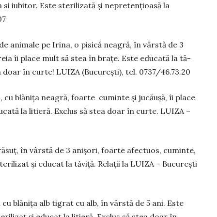
si iubitor. Este sterilizată și nepretențioasă la
07
 ani­male pe Irina, o pisică neagră, în vârstă de 3
eia îi place mult să stea în brațe. Este educată la tă­
tea doar în curte! LUIZA (București), tel. 0737/46.73.20
i, cu blănița neagră, foarte cuminte și jucăușă, îi pla­ce
u­ca­tă la litieră. Exclus să stea doar în curte. LU­IZA –
­suț, în vârstă de 3 anișori, foar­te afec­tu­os, cu­minte,
e­rilizat și educat la tă­vi­ță. Relații la LUIZA – București
u blănița alb tigrat cu alb, în vârstă de 5 ani. Es­te
i­li­zat și edu­cat la li­tieră. Exclus să stea doar în