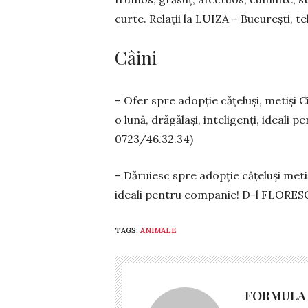
curte. Re­lații la LUIZA – București, t
Câini
– Ofer spre adopție cățeluși, metiși C
o lună, drăgălași, inteligenți, ideali
0723/46.32.34)
– Dăruiesc spre adopție cățeluși metiș
ideali pentru companie! D-l FLO­RES
TAGS:
ANIMALE
FORMULA 