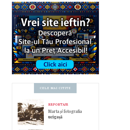
CELE MAI CITITE
REPORTAJE
Marta
și
fotografia
ucigașă