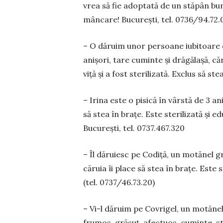
vrea să fie adoptată de un stăpân bun 
mâncare! București, tel. 0736/94.72.
– O dăruim unor persoane iubitoare de
anișori, tare cuminte și drăgălașă, căr
viţă și a fost sterilizată. Exclus să s
– Irina este o pisică în vârstă de 3 an
să stea în brațe. Este sterilizată și ed
București, tel. 0737.467.320
– Îl dăruiesc pe Codiță, un mo­tănel gră
căruia îi place să stea în bra­țe. Este st
(tel. 0737/46.73.20)
– Vi-l dăruim pe Covrigel, un mo­tănel c
frumos, gră­suț, a­fec­tuos, cuminte, ster