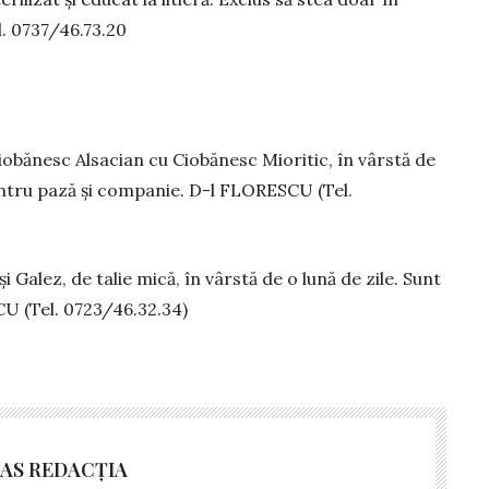
el. 0737/46.73.20
io­bă­nesc Alsacian cu Ciobănesc Mioritic, în vârstă de
 pen­tru pază și companie. D-l FLORESCU (Tel.
i Galez, de talie mică, în vârstă de o lună de zile. Sunt
CU (Tel. 0723/46.32.34)
AS REDACȚIA