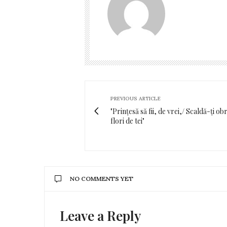
PREVIOUS ARTICLE
"Prințesă să fii, de vrei,/ Scaldă-ți ob
flori de tei"
NO COMMENTS YET
Leave a Reply