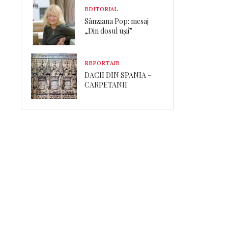
EDITORIAL
Sânziana Pop: mesaj
„Din dosul ușii”
REPORTAJE
DACII DIN SPANIA –
CARPETANII