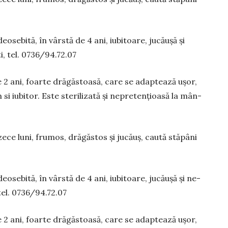
eosebită, în vârstă de 4 ani, iubitoare, jucăușă și
, tel. 0736/94.72.07
de 2 ani, foarte drăgăstoasă, care se adaptează ușor,
i iu­bi­tor. Este sterilizată și nepretențioasă la mân­
zece luni, frumos, drăgăstos și jucăuș, caută stăpâni
eo­se­bită, în vârstă de 4 ani, iubitoare, jucăușă și ne­
tel. 0736/94.72.07
de 2 ani, foarte drăgăstoasă, care se adaptează ușor,