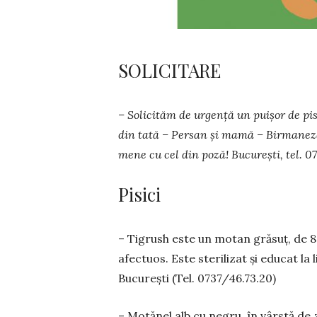
SOLICITARE
– Solicităm de ur­gen­ță un puișor de pi­
din tată – Persan și ma­­mă – Bir­maneză.
mene cu cel din poză! Bucu­rești, tel. 0
Pisici
– Tigrush este un motan grăsuț, de 8 a
afectuos. Este sterilizat și educat la 
București (Tel. 0737/46.73.20)
– Motănel alb cu negru, în vârstă de 