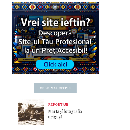
CELE MAI CITITE
REPORTAJE
Marta
și
fotografia
ucigașă