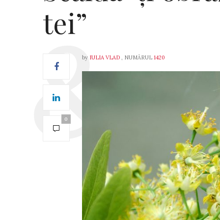
tei”
by
IULIA VLAD
, NUMĂRUL
1420
0