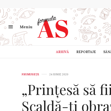
Meniu
ARHIVĂ
REPORTAJE
SĂN
FRUMUSEȚE
24 IUNIE 2020
„Prințesă să fii
Scaldă-ți obra