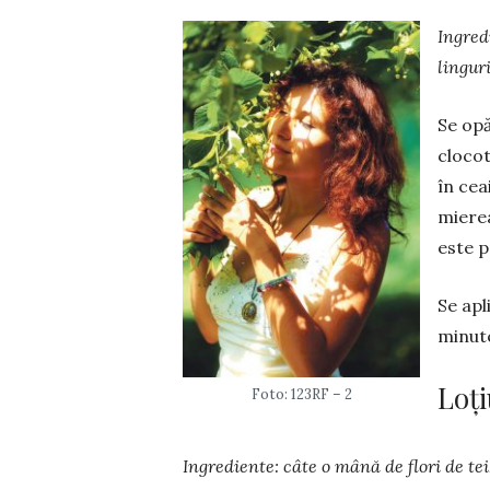
Ingredi
lingur
Se opă
clocot
în cea
miere
este p
Se apl
minut
Loți
Foto: 123RF – 2
Ingrediente: câte o mână de flori de tei,