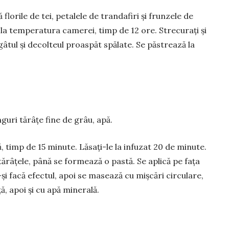
florile de tei, petalele de trandafiri și frun­zele de
t, la temperatura came­rei, timp de 12 ore. Strecurați și
, gâtul și decolteul proaspăt spălate. Se păs­trează la
inguri tărâțe fine de grâu, apă.
pă, timp de 15 minute. Lăsați-le la infuzat 20 de minute.
u tărâțele, până se formează o pastă. Se aplică pe fața
și facă efectul, apoi se ma­sează cu mișcări circulare,
ță, apoi și cu apă minerală.