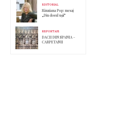
EDITORIAL
Sânziana Pop: mesaj
„Din dosul ușii”
REPORTAJE
DACII DIN SPANIA –
CARPETANII