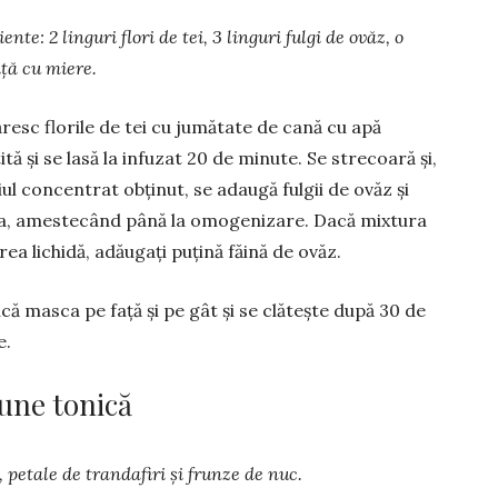
ente: 2 linguri flori de tei, 3 linguri fulgi de ovăz, o
iță cu miere.
resc florile de tei cu jumă­tate de cană cu apă
ită și se lasă la infuzat 20 de minute. Se strecoară și,
iul concentrat obținut, se adaugă fulgii de ovăz și
a, ames­tecând până la omogenizare. Dacă mixtura
rea lichidă, adău­gați puțină făină de ovăz.
ică masca pe față și pe gât și se clătește după 30 de
e.
une tonică
 petale de trandafiri și frun­ze de nuc.