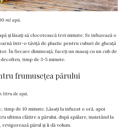
500 ml apă.
l apă și lăsați să clocotească trei minute. Se infuzează o
toarnă într-o tăviţă de plastic pentru cuburi de gheaţă
lator. În fiecare dimineaţă, faceți un masaj cu un cub de
și decolteu, timp de 3-5 minute.
entru frumusețea părului
n litru de apă.
ic, timp de 10 minute. Lăsați la infuzat o oră, apoi
ru ultima clătire a părului, după spălare, insistând la
ă, revigorează părul și îi dă volum.