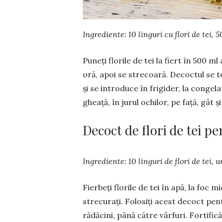
Ingrediente: 10 linguri cu flori de tei, 
Puneți florile de tei la fiert în 500 m
oră, apoi se stre­coară. Decoctul se 
și se introduce în frigider, la conge­
gheaţă, în jurul ochilor, pe faţă, gât 
Decoct de flori de tei p
Ingrediente: 10 linguri de flori de tei, u
Fierbeţi florile de tei în apă, la foc m
strecurați. Folosiţi acest decoct pent
rădăcini, până către vârfuri. For­ti­fic