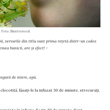
Foto: Shutterstock
i, versurile din titlu sunt prima rețetă din­tr-un codex
e­mea bunicii, are și efect! –
 lingură de miere, apă.
 clocotită, lăsaţi-le la infuzat 30 de minute, strecurați,
înmuiate în infuzie. Se țin 30 de minute. Sunt