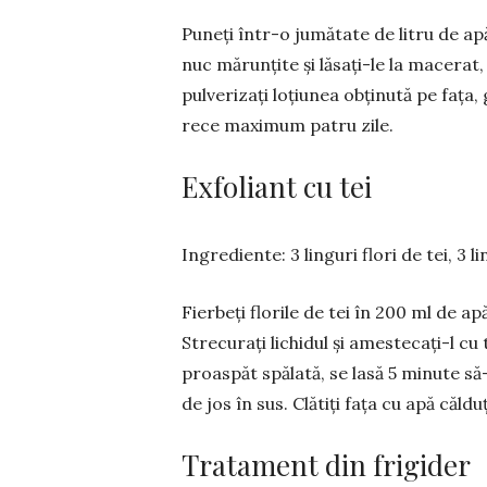
Puneți într-o jumătate de litru de apă 
nuc mă­runțite și lă­sa­ți-le la macera
pul­verizați lo­țiunea obținută pe fața
rece maximum patru zile.
Exfoliant cu tei
Ingrediente: 3 linguri flori de tei, 3 l
Fierbeți florile de tei în 200 ml de a
Strecurați li­chi­dul și amestecați-l c
proaspăt spălată, se lasă 5 minute să-
de jos în sus. Clătiți fața cu apă căldu
Tratament din frigider