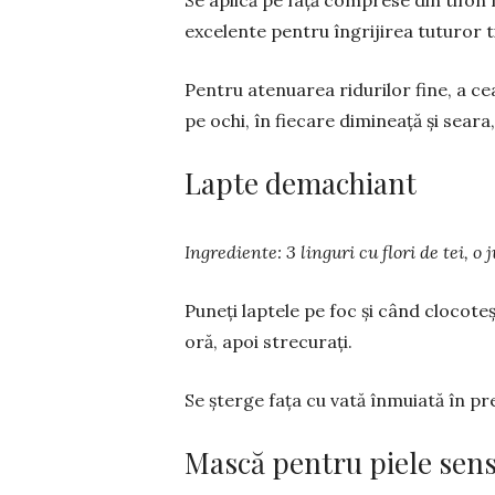
excelente pentru îngri­jirea tuturor ti
Pentru atenuarea ridurilor fine, a ce
pe ochi, în fiecare dimineață și seara
Lapte demachiant
Ingrediente: 3 lin­guri cu flori de tei, 
Puneți laptele pe foc și când clo­coteșt
oră, apoi strecurați.
Se șterge fața cu vată înmuiată în pre
Mască pentru piele sens