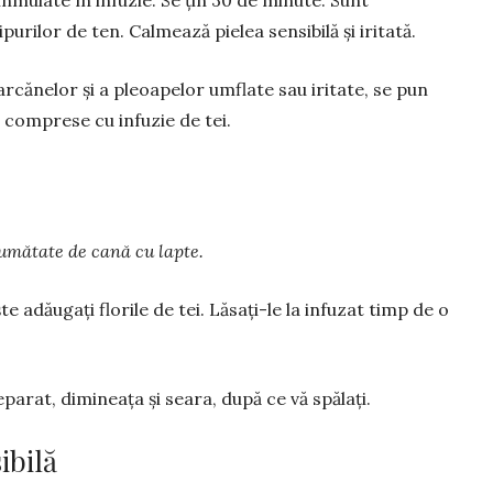
purilor de ten. Cal­mează pielea sensibilă şi iritată.
arcănelor şi a pleoapelor umflate sau iritate, se pun
, comprese cu infuzie de tei.
o jumătate de cană cu lapte.
e adăugați flo­rile de tei. Lă­sați-le la infuzat timp de o
parat, dimineața și seara, după ce vă spălați.
ibilă