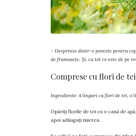
– Desprinse dintr-o poveste pentru copi
de frumusețe. Și, ca tot ce este de pe vr
Comprese cu flori de tei
Ingrediente: 4 linguri cu flori de tei, o
Opăriți florile de tei cu o cană de apă
apoi adăugați mierea.
Se aplică pe faţă comprese din tifon 