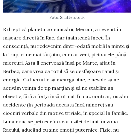
Foto: Shutterstock
E drept că planeta comunicării, Mercur, a re­venit în
mișcare directă în Rac, dar înaintează încet. În
consecință, nu redevenim dintr-odată mobili la minte și
la trup, ci ne mai târșâim, cum ar veni, picioarele până
miercuri. Asta îl enervează însă pe Marte, aflat în
Berbec, care vrea ca totul să se des­fășoare rapid și
energic. Ca lucrurile să meargă bi­ne, e nevoie să ne
activăm voința de tip marțian și să ne stabilim un
obiectiv, fără a forța însă ritmul. În caz contrar, riscăm
accidente (în perioada a­ceasta încă minore) sau
ciocniri verbale din motive tri­viale, în special în familie.
Luna nouă se petrece în seara zilei de luni, în zona
Racului, aducând cu sine emoții puternice. Fizic, nu