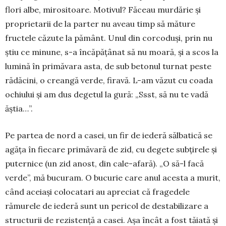
flori albe, mirositoare. Motivul? Fă­ceau murdărie și
proprietarii de la parter nu aveau timp să măture
fructele căzute la pământ. Unul din corcoduși, prin nu
știu ce minune, s-a încăpățânat să nu moară, și a scos la
lumină în primăvara asta, de sub betonul turnat peste
rădăcini, o creangă verde, firavă. L-am văzut cu coada
ochiului și am dus de­getul la gură: „Ssst, să nu te vadă
ăștia…”.
Pe partea de nord a casei, un fir de iederă săl­ba­tică se
agăța în fiecare primăvară de zid, cu degete sub­țirele și
puternice (un zid anost, din cale-afară). „O să-l facă
verde”, mă bucuram. O bucurie care anul acesta a murit,
când aceiași colocatari au apre­ciat că fragedele
rămurele de iederă sunt un pericol de destabilizare a
structurii de rezistență a casei. Așa în­cât a fost tăiată și