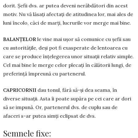
dorit. Șefii dvs. ar putea deveni nerăbdători din acest
motiv. Nu vă lăsați afectați de atitudinea lor, mai ales de
luni încolo, căci de marți, lucrurile vor merge mai bine.
BALANŢELOR
le vine mai ușor să comunice cu șefii sau
cu autoritățile, deși pot fi exasperate de lentoarea cu
care se produce înțelegerea unor situații relativ simple.
Cel mai bine le merge celor plecaţi în călătorii lungi, de
preferință împreună cu partenerul.
CAPRICORNII
dau tonul, fără să-și dea seama, în
diverse situații. Asta îi poate supăra pe cei care ar dori
să se impună. Or, partenerul dvs. de cuplu sau de
afaceri s-ar putea simți eclipsat de dvs.
Semnele fixe: