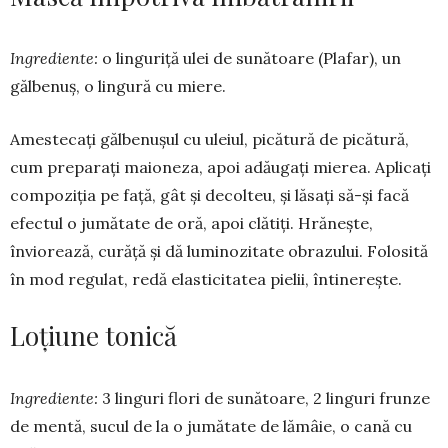
Ingrediente:
o linguriţă ulei de sunătoare (Plafar), un
gălbenuş, o lin­gură cu miere.
Amestecaţi gălbenuşul cu uleiul, picătură de picătură,
cum preparați maioneza, apoi adăugaţi mierea. A­plicați
compoziția pe față, gât și decolteu, și lăsaţi să-și facă
efectul o jumătate de oră, apoi clătiţi. Hră­neşte,
înviorează, curăţă şi dă lumi­nozitate obrazului. Folosită
în mod regulat, redă elasticitatea pielii, în­tinereşte.
Loţiune tonică
Ingrediente:
3 linguri flori de su­nătoare, 2 linguri frunze
de mentă, sucul de la o jumătate de lămâie, o cană cu