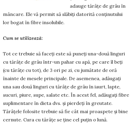
adauge tărâțe de grâu în
mâncare. Ele vă permit să slăbiți datorită conținutului
lor bogat în fibre insolubile.
Cum se utilizează:
Tot ce trebuie să faceți este să puneți una-două linguri
cu tărâțe de grâu într-un pahar cu apă, pe care îl beți
(cu tărâțe cu tot), de 3 ori pe zi, cu jumătate de oră
înainte de mesele principale. De asemenea, adăugați
una sau două linguri cu tărâțe de grâu în iaurt, lapte,
sucuri, piure, supe, salate etc. În acest fel, adăugați fibre
suplimentare în dieta dvs. și pierdeți în greutate.
Tărâțele folosite trebuie să fie cât mai proaspete și bine
cernute. Cura cu tă­râțe se ține cel puțin o lună.