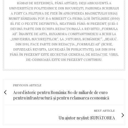
RĂMAS DE REFERINȚĂ, PÂNĂ ASTĂZI!). DEȘI ABSOLVENTĂ A
UNIVERSITĂȚII POLITEHNICE DIN BUCUREȘTI, PASIUNEA SCRISULUI
A FOST CA PILITURA DE FIER ÎN APROPIEREA MAGNETULUI URIAȘ
NUMIT SÂNZIANA POP. S-A NIMERIT CA PRIMA LOR ÎNTÂLNIRE (1990)
SĂ FIE O PECETE DEFINITIVĂ, NEATINSĂ PÂNĂ-N PREZENT, ȘI SĂ-I
DEVINĂ PARTE DIN ECHIPA REDACȚIONALĂ A REVISTEI „FORMULA
AS”. ÎNAINTE DE ASTA, RUXANDRA CONSTANTINESCU A SCRIS LA
„UNIVERSUL BUCUREȘTILOR”, LA „VIITORUL ROMÂNESC”, „SEARA”.
DIN 1991, FACE PARTE DIN REDACȚIA „FORMULEI AS” (SCRIE,
DIFUZEAZĂ REVISTA, LUCREAZĂ ÎN PUBLICITATE), IAR DIN 1994
PÂNĂ ÎN PREZENT ESTE SECRETAR GENERAL DE REDACȚIE. VISUL
DE-ODINIOARĂ ESTE UN PREZENT CONTINUU.
PREVIOUS ARTICLE
Acord istoric pentru România: 80 de miliarde de euro
pentru infrastructură și pentru relansarea economică
NEXT ARTICLE
Un ajutor neștiut: SUNĂTOREA