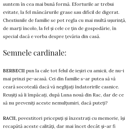
suntem în cea mai bună formă. Eforturile ar trebui
evitate, la fel mân­cărurile grase sau dificil de digerat.
Chestiunile de familie se pot regla cu mai multă ușurință,
de marți încolo, la fel şi cele ce țin de gospodărie, în
special dacă e vorba despre țevăria din casă.
Semnele cardinale:
BERBECII
pun la cale tot felul de ieșiri cu amicii, de nu-i
mai prinzi pe-acasă. Cei din familie s-ar putea să vă
ceară socoteală dacă vă neglijați îndatoririle casnice.
Reușiți să îi împăcați, după Luna nouă din Rac, dar de ce
să nu preveniți aceste nemulțumiri, dacă puteți?
RACII,
povestitori pricepuți și înzestrați cu memorie, își
recapătă aceste calități, dar mai încet decât și-ar fi