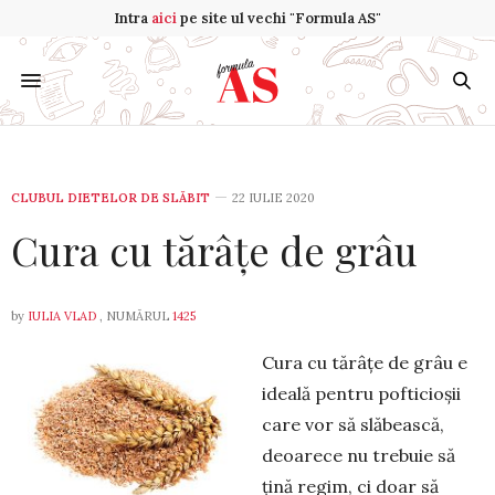
Intra
aici
pe site ul vechi "Formula AS"
CLUBUL DIETELOR DE SLĂBIT
22 IULIE 2020
Cura cu tărâțe de grâu
by
IULIA VLAD
, NUMĂRUL
1425
Cura cu tărâțe de grâu e
ideală pentru pofticioșii
care vor să slăbească,
deoarece nu tre­buie să
țină regim, ci doar să