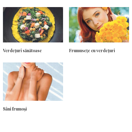
Verdețuri sănătoase
Frumusețe cu verdețuri
Sâni frumoși