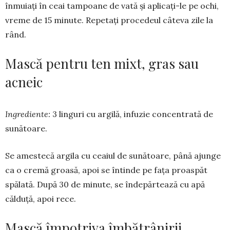
înmuiați în ceai tampoane de vată și aplicaţi-le pe ochi,
vreme de 15 minute. Repe­taţi procedeul câteva zile la
rând.
Mască pentru ten mixt, gras sau
acneic
Ingrediente:
3 linguri cu argilă, infuzie concentrată de
sunătoare.
Se amestecă argila cu ceaiul de sunătoare, până ajunge
ca o cremă groasă, apoi se întinde pe faţa proas­păt
spălată. După 30 de minute, se îndepărtează cu apă
călduţă, apoi rece.
Mască împotriva îmbătrânirii