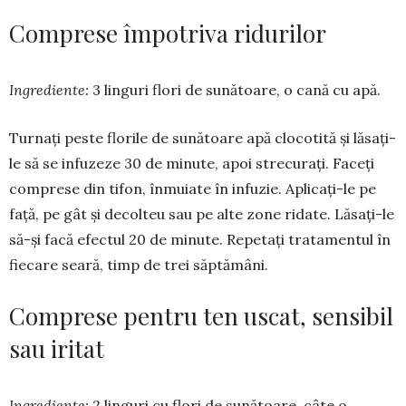
Comprese împotriva ridurilor
Ingrediente:
3 linguri flori de su­nă­toare, o cană cu apă.
Turnați peste florile de sunătoare apă clocotită și lăsați-
le să se infu­zeze 30 de minute, apoi strecu­rați. Faceți
comprese din tifon, înmuiate în infuzie. Aplicați-le pe
faţă, pe gât și decolteu sau pe alte zone ridate. Lăsați-le
să-și facă efectul 20 de minute. Re­petați tratamentul în
fie­care seară, timp de trei săptămâni.
Comprese pentru ten uscat, sensibil
sau iritat
Ingrediente:
2 linguri cu flori de sunătoare, câte o