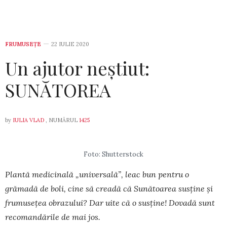
FRUMUSEȚE
22 IULIE 2020
Un ajutor neștiut:
SUNĂTOREA
by
IULIA VLAD
, NUMĂRUL
1425
Foto: Shutterstock
Plantă medicinală „universală”, leac bun pentru o
grămadă de boli, cine să creadă că Sunătoarea susține și
frumusețea obrazului? Dar uite că o susține! Dovadă sunt
reco­man­dă­rile de mai jos.