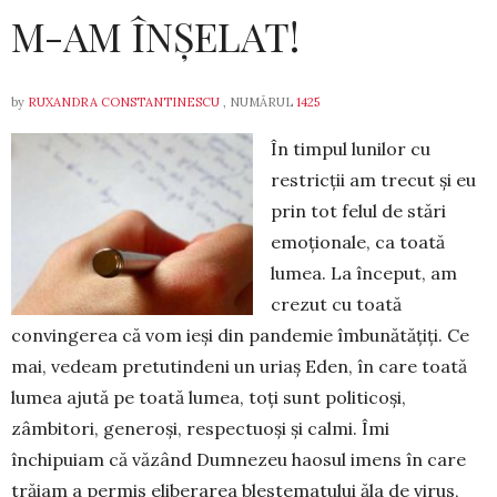
M-AM ÎNȘELAT!
by
RUXANDRA CONSTANTINESCU
, NUMĂRUL
1425
În timpul lunilor cu
restricții am trecut și eu
prin tot felul de stări
emoționale, ca toată
lumea. La în­ceput, am
crezut cu toată
convingerea că vom ieși din pandemie îmbunătățiți. Ce
mai, vedeam pre­tu­tindeni un uriaș Eden, în care toată
lumea ajută pe toată lumea, toți sunt politicoși,
zâmbitori, generoși, res­pectuoși și calmi. Îmi
închipuiam că văzând Dum­nezeu haosul imens în care
trăiam a permis eliberarea blestematului ăla de virus,