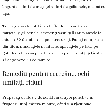
lingură cu flori de mușețel și flori de gălbe­nele, o cană cu
apă.
Turnați apa clocotită peste florile de sună­toa­re,
mușețel și gălbenele, aco­periți vasul și lăsați plan­tele la
infu­zat 30 de mi­nute, apoi strecurați. Fa­ceți comprese
din tifon, înmu­iați-le în infuzie, aplicați-le pe faţă, pe
gât, decolteu sau pe alte zone cu piele uscată, și lăsați-le
să acționeze 20 de mi­nute.
Remediu pentru cearcăne, ochi
umflaţi, riduri
Preparați o infuzie de sunătoare, apoi puneți-o în
frigider. După câteva minute, când s-a răcit bine,