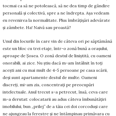
tocmai ca să ne potolească, să ne dea timp de gândire
personală și colectivă, spre a ne îndrepta. Așa vedeam
eu re­ve­nirea la normalitate. Plus îmbrățișări adevărate
și zâmbete. Ha! Naivă sau proastă?
Unul din locurile în care vin de câteva ori pe săp­tămână
este un bloc cu trei etaje, într-o zonă bună a orașului,
aproape de Șosea. O zonă destul de li­niș­tită, cu oameni
onorabili, ai zice. Nu știu dacă m-am întâlnit în toți
acești ani cu mai mult de 4-5 persoane pe casa scării,
deși sunt apartamente destul de multe. Oameni
discreți, mi-am zis, concentrați pe preo­cu­pări
intelectuale. Anul trecut s-a petrecut, însă, ceva care
m-a derutat: colocatarii au adus câteva îmbu­nă­tățiri
imobilului, bun „prilej” de a tăia cei doi cor­coduși care
ne ajungeau la ferestre și ne întâmpinau pri­măvara cu