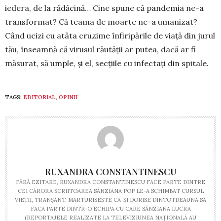
iedera, de la rădăcină… Cine spu­ne că pandemia ne-a
transformat? Că teama de moarte ne-a umanizat?
Când ucizi cu atâta cruzime înfiripările de viață din jurul
tău, înseamnă că virusul răutății ar putea, dacă ar fi
măsurat, să umple, și el, secțiile cu infectați din spitale.
TAGS:
EDITORIAL
,
OPINII
RUXANDRA CONSTANTINESCU
FĂRĂ EZITARE, RUXANDRA CONSTANTINESCU FACE PARTE DINTRE
CEI CĂRORA SCRIITOAREA SÂNZIANA POP LE-A SCHIMBAT CURSUL
VIEȚII, TRANȘANT. MĂRTURISEȘTE CĂ-ȘI DORISE DINTOTDEAUNA SĂ
FACĂ PARTE DINTR-O ECHIPĂ CU CARE SÂNZIANA LUCRA
(REPORTAJELE REALIZATE LA TELEVIZIUNEA NAȚIONALĂ AU