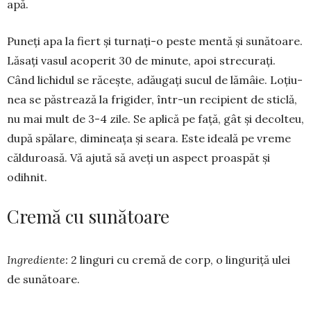
apă.
Puneţi apa la fiert și turnaţi-o pes­te mentă şi sunătoare.
Lăsaţi vasul acoperit 30 de minute, apoi strecuraţi.
Când lichidul se răcește, adău­gaţi sucul de lămâie. Loțiu­
nea se păstrează la fri­gider, într-un recipient de sticlă,
nu mai mult de 3-4 zile. Se aplică pe faţă, gât și decolteu,
după spălare, di­mineaţa şi seara. Este ideală pe vreme
călduroasă. Vă ajută să aveţi un aspect proaspăt şi
odihnit.
Cremă cu sunătoare
Ingrediente:
2 linguri cu cremă de corp, o linguriţă ulei
de sunătoare.