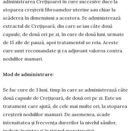
administrarea Creţişoarei în cure succesive duce la
stoparea creşterii fibroamelor uterine sau chiar la
scăderea în dimensiuni a acestora. Se admi­nistrează
extractul de Crețișoară, din care se iau câte două
capsule, de două ori pe zi, în cure de două luni, urmate
de 15 zile de pauză, apoi tratamentul se reia. Aceste
cure sunt recomandate și ca adjuvant valoros contra
nodulilor mamari.
Mod de administrare:
Se fac cure de 3 luni, timp în care se administrează câte
două capsule de Crețișoară, de două ori pe zi. Este un
tratament care ajută, de cele mai multe ori, la stoparea
creșterii nodulilor mamari. De ase­menea, scade
intensitatea şi frec­venţa durerilor la nivelul sânilor,
inclusiv înaintea și în timpul men­struației.