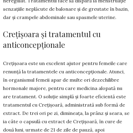
neregulat. Tratamentul face să dispară la menstruație
senzaţiile neplăcute de balonare și de greutate în bazin,
dar și crampele abdominale sau spasmele uterine.
Crețișoara și tratamentul cu
anticoncepționale
Crețișoara este un excelent ajutor pentru fe­meile care
renunță la trata­mentele cu anticon­cepționale. Atunci,
în organismul femeii apar de multe ori dezechilibre
hormonale majore, pentru care medicina alopată nu
are trata­ment. O soluţie simplă şi foarte eficientă este
tratamentul cu Cre­ţişoară, ad­ministrată sub formă de
extract. De trei ori pe zi, dimineaţa, la prânz şi seara, se
ia câte o capsulă cu extract de Creţişoară, în cure de
două luni, urmate de 21 de zile de pauză, apoi