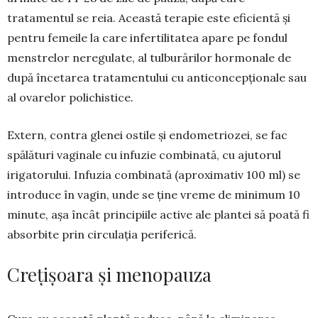
tratamentul se reia. Această terapie este eficientă și
pentru femeile la care infertilitatea apare pe fondul
menstrelor nere­gulate, al tulburărilor hormonale de
după înceta­rea tratamentului cu anticoncepționale sau
al ova­relor polichistice.
Extern, contra glenei ostile și endometriozei, se fac
spălături vaginale cu infuzie combinată, cu ajutorul
irigatorului. Infuzia combinată (apro­ximativ 100 ml) se
introduce în vagin, unde se ține vreme de minimum 10
minute, așa încât prin­­cipiile active ale plantei să poată fi
absorbite prin circulația periferică.
Crețișoara și menopauza