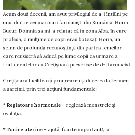
Acum două decenii, am avut privilegiul de a-l întâlni pe
unul dintre cei mai mari farmaciști din România, Horia
Bucur. Domnia sa mi-a re­latat că în zona Alba, în care
profesa, o mulțime de copii erau botezați Horia, un
semn de profundă recunoștință din partea femeilor
care reușiseră să aducă pe lume copii ca urmare a
tratamentelor cu Crețișoară prescrise de d-l farmacist.
Crețișoara facilitează procrearea și ducerea la termen
a sarcinii, prin trei acțiuni fundamentale:
* Reglatoare hormonale
– reglează men­strele și
ovulația.
* Tonice uterine
– ajută, foarte important!, la