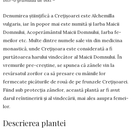
într-o grămadă de boli –
Denumirea științifică a Crețișoarei este Alchemilla
vulgaris, iar în popor mai este numită și Iarba Maicii
Dom­nu­lui, Acoperământul Maicii Domnului, Iarba fe­
meilor etc. Multe dintre numele sale vin din me­dicina
monastică, unde Creţişoara este consi­derată a fi
purtătoarea harului vindecător al Mai­cii Dom­nu­lui. În
vremurile pre-creştine, se spu­nea că zânele vin la
revărsatul zorilor ca să presare cu mâinile lor
fermecate picăturile de rouă de pe frunzele Cre­ţişoarei.
Fiind sub pro­tecţia zânelor, această plantă ar fi avut
darul reîn­tine­ririi şi al vinde­cării, mai ales asupra fe­mei­
lor.
Descrierea plantei