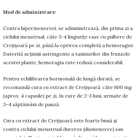
Mod de administrare:
Contra hipermenoreei, se administrează, din prima zi a
ciclului menstrual, câte 3-4 lingurițe rase cu pulbere de
Crețișoară pe zi, până la opri­rea completă a hemoragiei.
Datorită acțiunii as­tringente a taninurilor din frunzele
acestei plante, hemoragia este redusă considerabil.
Pentru echilibrarea hormonală de lungă du­rată, se
recomandă cura cu extract de Crețișoară: câte 800 mg
(aprox. 4 capsule) pe zi, în cure de 2-3 luni, urmate de
3-4 săptămâni de pauză.
Cura cu extract de Crețișoară este foarte bună și
contra ciclului menstrual dureros (dismenoree) sau