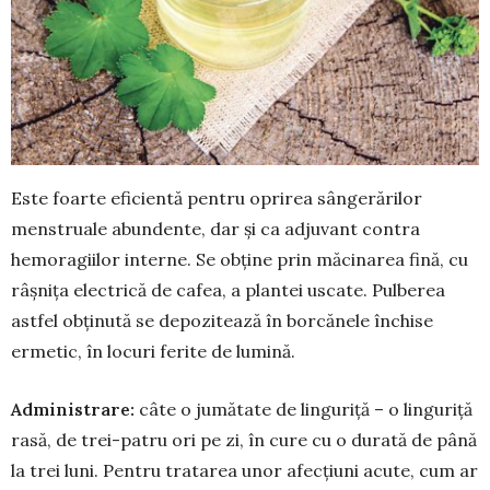
Este foarte eficientă pentru oprirea sângeră­rilor
menstruale abundente, dar și ca adjuvant con­tra
hemoragiilor interne. Se obține prin mă­ci­­narea fină, cu
râșnița electrică de cafea, a plan­tei uscate. Pulberea
astfel obținută se depozitează în borcănele închise
ermetic, în locuri ferite de lu­mină.
Administrare:
câte o jumătate de linguriță – o linguriță
rasă, de trei-patru ori pe zi, în cure cu o durată de până
la trei luni. Pentru tratarea unor afecțiuni acute, cum ar