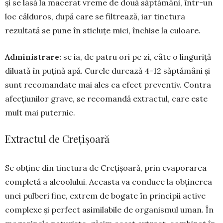
și se lasă la macerat vre­me de două săptămâni, într-un
loc căldu­ros, după care se filtrează, iar tinc­tura
rezultată se pune în sticluțe mici, închise la cu­loare.
Administrare:
se ia, de patru ori pe zi, câte o lin­guriță
diluată în puțină apă. Curele durează 4-12 săptă­mâni și
sunt recomandate mai ales ca efect preventiv. Contra
afec­țiunilor grave, se recomandă ex­trac­tul, care este
mult mai puternic.
Extractul de Crețișoară
Se obține din tinctura de Cre­ți­șoară, prin evaporarea
completă a alcoolului. Aceasta va conduce la obținerea
unei pulberi fine, extrem de bogate în principii active
complexe și perfect asimilabile de organismul uman. În