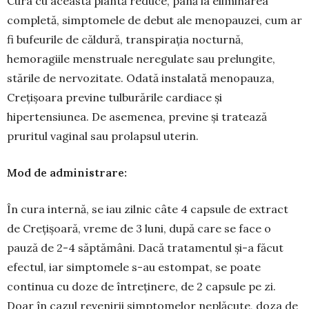
Cura cu această plantă reduce, până la eli­minarea
completă, simptomele de debut ale me­nopauzei, cum ar
fi bufeurile de căldură, trans­pirația nocturnă,
hemoragiile menstruale ne­re­gulate sau prelungite,
stările de nervozitate. Oda­tă instalată menopauza,
Crețișoara previne tul­burările cardiace și
hipertensiunea. De ase­menea, previne și tratează
pruritul vaginal sau prolapsul uterin.
Mod de administrare:
În cura internă, se iau zilnic câte 4 capsule de extract
de Crețișoară, vreme de 3 luni, după care se face o
pauză de 2-4 săptămâni. Dacă trata­mentul şi-a făcut
efectul, iar simptomele s-au estompat, se poate
continua cu doze de între­ținere, de 2 capsule pe zi.
Doar în cazul revenirii simptomelor neplăcute, doza de