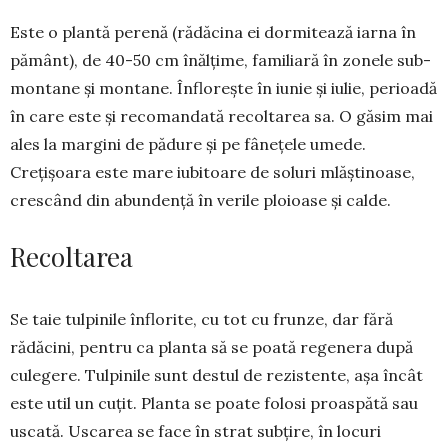
Este o plantă perenă (rădă­cina ei dormitează iarna în
pă­mânt), de 40-50 cm înălțime, familiară în zonele sub-
mon­tane și montane. Înflorește în iu­nie și iulie, perioadă
în care este și recoman­dată recol­tarea sa. O gă­sim mai
ales la margini de pă­dure și pe fânețele umede.
Crețișoara este mare iubi­toare de soluri mlăștinoase,
crescând din abun­dență în verile ploioase și calde.
Recoltarea
Se taie tulpinile înflorite, cu tot cu frunze, dar fără
rădăcini, pentru ca planta să se poată rege­nera după
culegere. Tulpinile sunt destul de re­zis­tente, aşa încât
este util un cuţit. Planta se poate folosi proas­pătă sau
uscată. Uscarea se face în strat subţire, în locuri