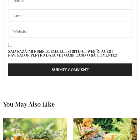
SALVEAZĂ-MI NUMELE, EMAILUL ȘI SITE-UL WEB ÎN ACEST
NAVIGATOR PENTRU DATA VIITOARE CÂND O SĂ COMENTEZ.
You May Also Like