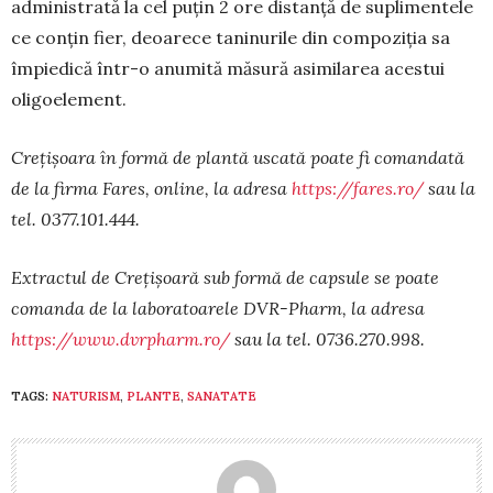
administrată la cel puțin 2 ore distanță de suplimentele
ce conțin fier, deoarece taninurile din compoziția sa
împiedică într-o anumită mă­sură asimilarea acestui
oligoelement.
Crețișoara în formă de plantă uscată poate fi comandată
de la firma Fares, online, la adresa
https://fares.ro/
sau la
tel. 0377.101.444.
Ex­tractul de Crețișoară sub formă de capsule se poate
comanda de la laboratoarele DVR-Pharm, la adresa
https://www.dvrpharm.ro/
sau la tel. 0736.270.998.
TAGS:
NATURISM
,
PLANTE
,
SANATATE