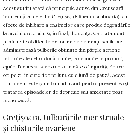
Acest studiu arată că principiile active din Crețișoară,
împreună cu cele din Cre­țușcă (Filipendula ulmaria), au
efecte de inhi­bare a enzimelor care produc degradările
la nivelul creierului și, în final, demența. Ca trata­ment
profilactic al dife­ritelor forme de demență seni­lă, se
administrează pul­berile obținute din părțile aeriene
înflorite ale celor două plante, combinate în proporții
egale. Din acest amestec se ia câte o linguriţă, de trei
ori pe zi, în cure de trei luni, cu o lună de pauză. Acest
tratament este şi un bun adjuvant pentru prevenirea și
tratarea episoadelor de depresie sau anxietate post-
me­nopauză.
Crețișoara, tulburările menstruale
și chisturile ovariene