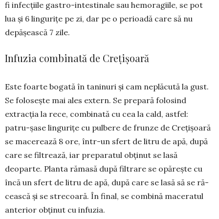
fi infecțiile gastro-intesti­nale sau hemoragiile, se pot
lua și 6 lingurițe pe zi, dar pe o perioadă care să nu
depășească 7 zile.
Infuzia combinată de Crețișoară
Este foarte bogată în taninuri și cam ne­plăcută la gust.
Se folosește mai ales extern. Se prepară folosind
extracția la rece, combinată cu cea la cald, astfel:
patru-șase lingurițe cu pulbere de frunze de Crețișoară
se macerează 8 ore, într-un sfert de litru de apă, după
care se filtrează, iar preparatul ob­ținut se lasă
deoparte. Planta ră­ma­să du­pă filtrare se opărește cu
în­că un sfert de litru de apă, după care se lasă să se ră­
cească și se strecoară. În fi­nal, se combină ma­ceratul
anterior obținut cu infuzia.