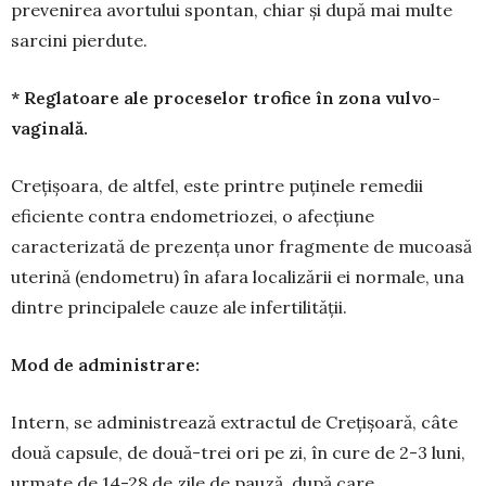
prevenirea avortului spontan, chiar și după mai multe
sarcini pierdute.
* Reglatoare ale proceselor trofice în zona vulvo-
vaginală.
Crețișoara, de altfel, este printre puținele re­medii
eficiente contra endometriozei, o afecțiune
caracterizată de prezența unor fragmente de mu­coasă
uterină (endometru) în afara localizării ei normale, una
dintre principalele cauze ale infer­tilității.
Mod de administrare:
Intern, se administrează extractul de Creți­șoară, câte
două capsule, de două-trei ori pe zi, în cure de 2-3 luni,
urmate de 14-28 de zile de pauză, după care