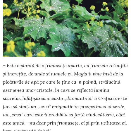
– Este o plantă de o frumusețe aparte, cu frunzele rotunjite
și în­crețite, de unde și numele ei. Magia îi vine însă de la
picăturile de apă pe care le ține ca-n palmă, strălucind
asemenea unor cristale, în care se reflectă lumina
soarelui. Înfățișarea aceasta „diamantină” a Creți­șoarei te
face să simţi un „ceva” enigmatic în prospețimea ei verde,
un „ceva” care este incredibila sa forță vindecătoare, căci
este unică – nu doar prin frumusețe, ci și prin utilitatea ei,