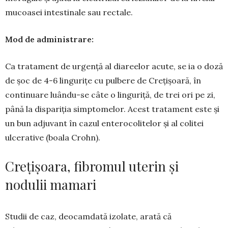
mu­coa­sei intes­tinale sau rectale.
Mod de administrare:
Ca tratament de ur­gență al diareelor acute, se ia o doză
de şoc de 4-6 linguriţe cu pulbere de Cre­­ţişoară, în
continuare luându-se câte o lin­gu­riţă, de trei ori pe zi,
până la dis­pariţia simpto­melor. Acest tratament este şi
un bun adjuvant în cazul en­terocolitelor și al colitei
ulcerative (boala Crohn).
Crețișoara, fibromul uterin și
nodulii mamari
Studii de caz, deocamdată izolate, arată că