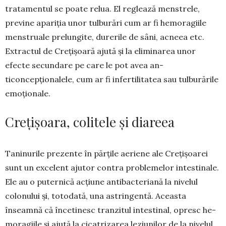
tratamentul se poa­te relua. El reglează menstrele,
previne apariţia unor tulburări cum ar fi hemora­giile
menstruale prelungite, durerile de sâni, ac­neea etc.
Extractul de Crețișoară ajută și la elimi­narea unor
efecte secundare pe care le pot avea an­
ticoncepționalele, cum ar fi infer­tilitatea sau tulburările
emoțio­nale.
Crețișoara, colitele și diareea
Taninurile prezente în părțile aeriene ale Cre­țișoarei
sunt un excelent ajutor contra proble­melor intestinale.
Ele au o puternică acțiune anti­bacteriană la nivelul
colonului şi, totodată, una astringentă. Aceasta
înseamnă că înce­tinesc tran­zitul intestinal, opresc he­
moragiile și ajută la ci­ca­trizarea leziunilor de la nivelul