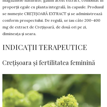
magazinele naturiste, găsim acest extract, combinat în
pro­porții egale cu planta integrală, în capsule. Pro­dusul
se numește CREȚIȘOARĂ EXTRACT și se admi­nistrează
conform prospectului. De regulă, se iau câte 200-400
mg de extract de Crețișoară, de două ori pe zi,
dimineața și seara.
INDICAȚII TERAPEUTICE
Crețișoara și fertilitatea feminină