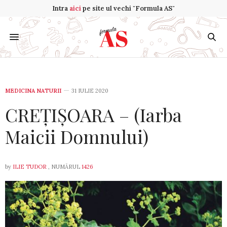
Intra
aici
pe site ul vechi "Formula AS"
MEDICINA NATURII
31 IULIE 2020
CREȚIȘOARA – (Iarba
Maicii Domnului)
by
ILIE TUDOR
, NUMĂRUL
1426