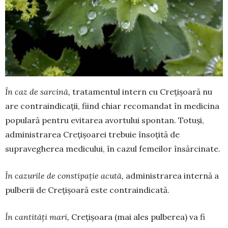
În caz de sarcină,
tratamentul intern cu Cre­țișoară nu
are contraindicații, fiind chiar reco­mandat în medicina
populară pentru evitarea avortului spontan. Totuși,
administrarea Creți­șoarei trebuie însoțită de
supravegherea medicu­lui, în cazul femeilor însărcinate.
În cazurile de constipație acută,
administrarea internă a
pulberii de Crețișoară este contrain­di­cată.
În cantități mari,
Crețișoara (mai ales pul­berea) va fi