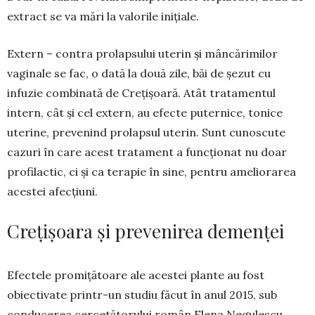
extract se va mări la valorile inițiale.
Extern – contra prolapsului uterin și mâncă­rimilor
vaginale se fac, o dată la două zile, băi de șezut cu
infuzie combinată de Crețișoară. Atât tratamentul
intern, cât și cel extern, au efecte puternice, tonice
uterine, prevenind prolapsul uterin. Sunt cunoscute
cazuri în care acest trata­ment a funcționat nu doar
profilactic, ci și ca terapie în sine, pentru ameliorarea
acestei afec­țiuni.
Crețișoara și prevenirea demenței
Efectele promițătoare ale acestei plante au fost
obiectivate printr-un studiu făcut în anul 2015, sub
conducerea cercetătorului român Ele­na Negulescu.