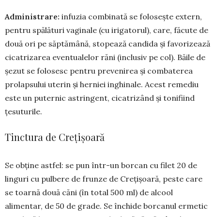
Administrare:
infuzia com­­binată se folosește ex­tern,
pen­tru spălături vagi­nale (cu iri­gatorul), care, fă­cute de
două ori pe săp­tă­mână, stopează can­dida și fa­vo­rizează
cicatri­zarea e­ven­tua­lelor răni (inclu­siv pe col). Băile de
șezut se folo­sesc pentru prevenirea și com­baterea
prolapsului uterin și herniei inghi­nale. Acest remediu
este un puter­nic astringent, cicatrizând și tonifiind
țesuturile.
Tinctura de Crețișoară
Se obţine astfel: se pun într-un borcan cu filet 20 de
linguri cu pulbere de frunze de Crețișoară, peste care
se toarnă două căni (în total 500 ml) de al­cool
alimentar, de 50 de gra­de. Se închide borcanul er­metic