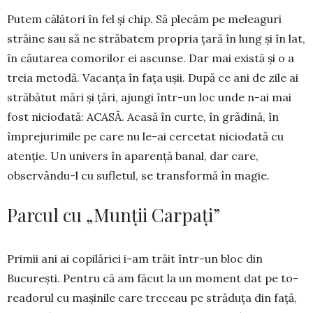
Putem călători în fel și chip. Să plecăm pe me­leaguri
străine sau să ne străbatem pro­pria țară în lung și în lat,
în căutarea co­morilor ei ascunse. Dar mai există și o a
treia me­todă. Vacanța în fața ușii. După ce ani de zile ai
stră­bătut mări și țări, ajungi într-un loc unde n-ai mai
fost niciodată: ACASĂ. Acasă în curte, în grădină, în
împrejurimile pe care nu le-ai cercetat niciodată cu
atenție. Un univers în aparență banal, dar care,
observându-l cu sufletul, se transformă în magie.
Parcul cu „Munții Carpați”
Primii ani ai copilăriei i-am trăit într-un bloc din
București. Pentru că am făcut la un moment dat pe to­
readorul cu mașinile care treceau pe stră­duța din față,