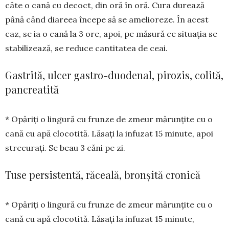
câte o cană cu decoct, din oră în oră. Cura durează
până când diareea începe să se amelioreze. În acest
caz, se ia o cană la 3 ore, apoi, pe măsură ce situația se
stabilizează, se reduce cantitatea de ceai.
Gastrită, ulcer gastro-duodenal, pirozis, colită,
pancreatită
* Opăriți o lingură cu frunze de zmeur măr­unțite cu o
cană cu apă clocotită. Lăsați la infuzat 15 minute, apoi
strecurați. Se beau 3 căni pe zi.
Tuse persistentă, răceală, bronșită cronică
* Opăriți o lingură cu frunze de zmeur mărunțite cu o
cană cu apă clocotită. Lăsați la infuzat 15 minute,