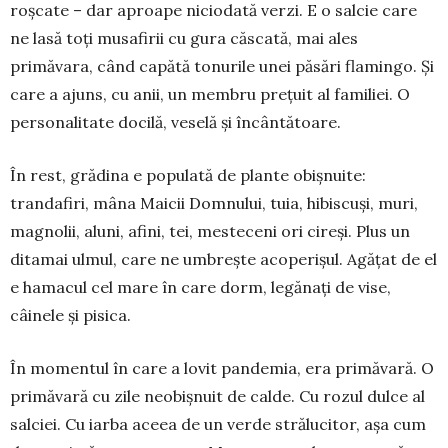
roșcate – dar aproape niciodată verzi. E o salcie care
ne lasă toți musafirii cu gura căscată, mai ales
primăvara, când capătă tonurile unei păsări flamingo. Și
care a ajuns, cu anii, un mem­bru prețuit al familiei. O
personalitate docilă, veselă și încân­tă­toare.
În rest, grădina e populată de plante obișnuite:
trandafiri, mâna Maicii Dom­nului, tuia, hibis­cuși, muri,
mag­no­lii, aluni, afini, tei, mesteceni ori cireși. Plus un
ditamai ul­mul, care ne um­breș­te acoperișul. Agățat de el
e ha­ma­cul cel mare în care dorm, legănați de vise,
câinele și pisica.
În momentul în care a lovit pandemia, era primăvară. O
primăvară cu zile neobișnuit de calde. Cu rozul dulce al
salciei. Cu iarba aceea de un verde strălucitor, așa cum