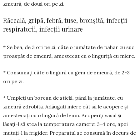
zmeură, de două ori pe zi.
Răceală, gripă, febră, tuse, bronșită, infecții
respiratorii, infecții urinare
* Se bea, de 3 ori pe zi, câte o jumătate de pahar cu suc
proaspăt de zmeură, ames­te­cat cu o linguriță cu miere.
* Consumați câte o lingură cu gem de zmeură, de 2-3
ori pe zi.
* Umpleți un borcan de sticlă, până la jumătate, cu
zmeură zdrobită. Adăugați miere cât să le acopere și
amestecați cu o lingură de lemn. Acoperiți vasul și
lăsați-l să stea la temperatura camerei 3-4 ore, apoi
mutați-l la frigider. Preparatul se consumă în decurs de