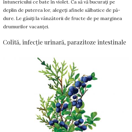
întunericului ce bate în violet. Ca să vă bucurați pe
deplin de pute­rea lor, alegeți afinele sălbatice de pă­
dure. Le găsiți la vânzătorii de fructe de pe marginea
drumurilor vacanței.
Colită, infecție urinară, parazitoze intestinale