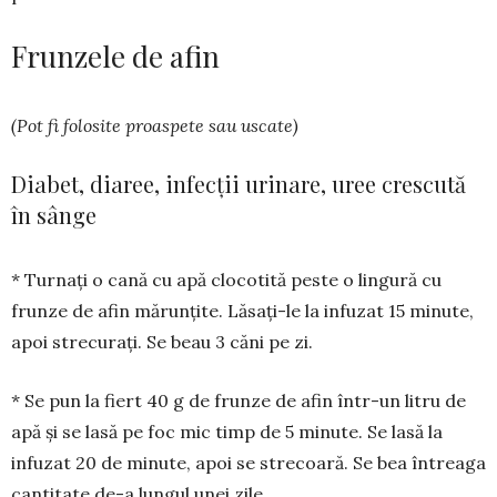
Frunzele de afin
(Pot fi folosite proaspete sau uscate)
Diabet, diaree, infecții urinare, uree crescută
în sânge
* Turnați o cană cu apă clo­cotită peste o lingură cu
frunze de afin mărunțite. Lăsați-le la infuzat 15 minute,
apoi strecurați. Se beau 3 căni pe zi.
* Se pun la fiert 40 g de frunze de afin într-un litru de
apă și se lasă pe foc mic timp de 5 minute. Se lasă la
infuzat 20 de minute, apoi se strecoară. Se bea întreaga
cantitate de-a lungul unei zile.