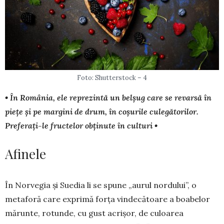
Foto: Shutterstock – 4
• În România, ele reprezintă un belșug care se revarsă în
piețe și pe margini de drum, în coșurile culegătorilor.
Preferați-le fruc­telor obți­nute în culturi •
Afinele
În Norvegia și Suedia li se spune „aurul nordului”, o
metaforă care exprimă forța vindecătoare a boabelor
mărunte, rotunde, cu gust acrișor, de culoarea