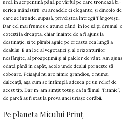
urcă în serpentină până pe vârful pe care tronează bi­
serica mânăstirii, cu arcadele ei elegante, și dincolo de
care se întinde, supusă, priveliștea între­gii Târgoviști.
Dar cel mai frumos e atunci când, în loc să ții drumul, o
cotești la dreapta, chiar înainte de a fi ajuns la
destinație, și te plimbi agale pe creasta cea lungă a
dealului. E un loc al vegetației și al orizonturilor
nesfârșite, al prospețimii și al palelor de vânt. Am ajuns
odată până în capăt, acolo unde dealul pornește să
coboare. Peisajul nu are nimic gran­dios, e numai
dulceață, așa cum se întâmplă adesea pe un re­lief de
acest tip. Dar m-am simțit totuși ca în filmul „Titanic”,
de parcă aș fi stat la prova unei uriașe corăbii.
Pe planeta Micului Prinț