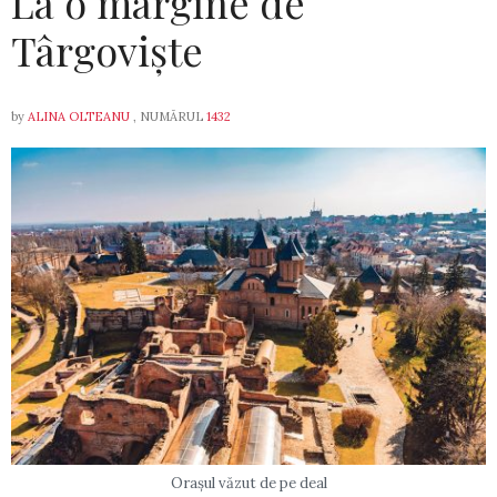
La o margine de
Târgoviște
by
ALINA OLTEANU
, NUMĂRUL
1432
Orașul văzut de pe deal