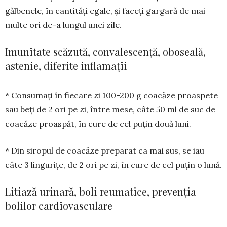
gălbenele, în can­tități egale, și faceți gargară de mai
multe ori de-a lungul unei zile.
Imunitate scăzută, convalescență, oboseală,
astenie, diferite inflamații
* Consumați în fiecare zi 100-200 g coacăze proas­pete
sau beți de 2 ori pe zi, între mese, câte 50 ml de suc de
coacăze proaspăt, în cure de cel puțin două luni.
* Din siropul de coacăze preparat ca mai sus, se iau
câte 3 lingurițe, de 2 ori pe zi, în cure de cel puțin o lună.
Litiază urinară, boli reumatice, prevenția
bolilor cardiovasculare