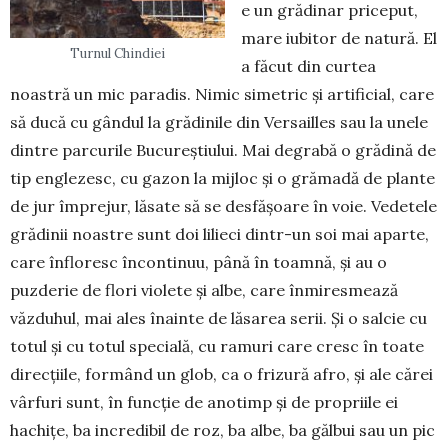
e un grădinar priceput,
mare iubitor de natură. El
Turnul Chindiei
a făcut din curtea
noastră un mic paradis. Nimic simetric și artificial, care
să ducă cu gândul la grădinile din Versailles sau la unele
dintre parcurile Bucureș­tiu­lui. Mai degrabă o grădină de
tip englezesc, cu ga­zon la mijloc și o grămadă de plante
de jur împrejur, lăsate să se desfășoare în voie. Vedetele
grădinii noastre sunt doi lilieci dintr-un soi mai aparte,
care în­floresc încontinuu, până în toamnă, și au o
puzde­rie de flori violete și albe, care înmiresmează
văzdu­hul, mai ales înainte de lăsarea serii. Și o salcie cu
totul și cu totul specială, cu ramuri care cresc în toate
direcțiile, formând un glob, ca o frizură afro, și ale cărei
vârfuri sunt, în funcție de anotimp și de propriile ei
hachițe, ba incredibil de roz, ba albe, ba gălbui sau un pic