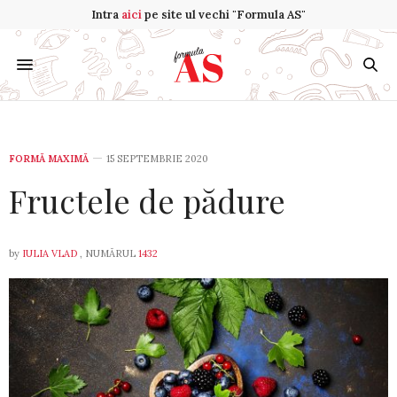
Intra
aici
pe site ul vechi "Formula AS"
FORMĂ MAXIMĂ
15 SEPTEMBRIE 2020
Fructele de pădure
by
IULIA VLAD
, NUMĂRUL
1432