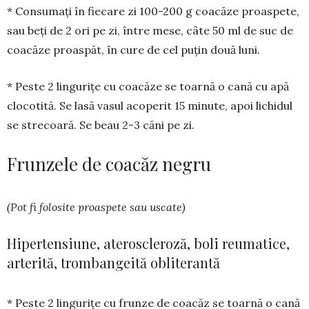
* Consumați în fiecare zi 100-200 g coacăze proas­pete,
sau beți de 2 ori pe zi, între mese, câte 50 ml de suc de
coacăze proaspăt, în cure de cel puțin două luni.
* Peste 2 lingurițe cu coacăze se toarnă o cană cu apă
clocotită. Se lasă vasul acoperit 15 minute, apoi lichidul
se strecoară. Se beau 2-3 căni pe zi.
Frunzele de coacăz negru
(Pot fi folosite proaspete sau uscate)
Hipertensiune, ateroscleroză, boli reumatice,
arterită, trombangeită obliterantă
* Peste 2 lingurițe cu frunze de coacăz se toarnă o cană