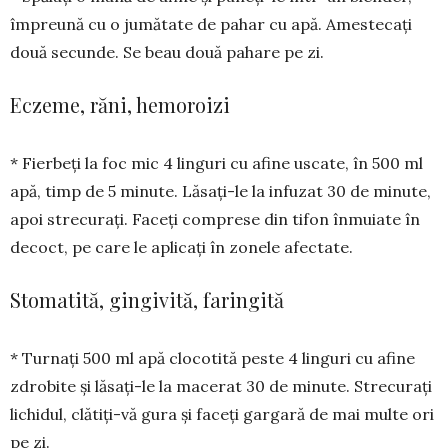
împreună cu o jumătate de pa­har cu apă. Amestecați
două secunde. Se beau două pahare pe zi.
Eczeme, răni, hemoroizi
* Fierbeți la foc mic 4 linguri cu afine uscate, în 500 ml
apă, timp de 5 minute. Lă­sați-le la infuzat 30 de minute,
apoi strecurați. Faceți comprese din tifon înmuiate în
decoct, pe care le aplicați în zonele afectate.
Stomatită, gingivită, faringită
* Turnați 500 ml apă clocotită peste 4 linguri cu afine
zdrobite și lăsați-le la ma­cerat 30 de minute. Strecurați
li­chidul, clătiți-vă gura și faceți gargară de mai multe ori
pe zi.