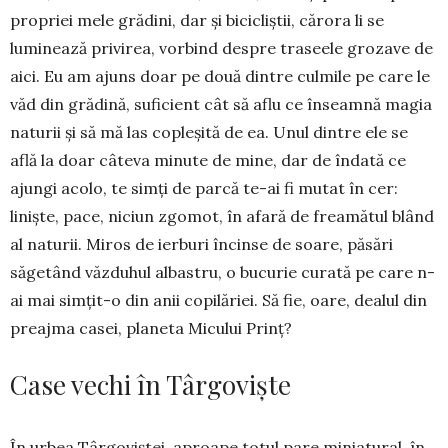
propriei mele grădini, dar și bicicliștii, cărora li se
luminează privirea, vorbind despre traseele grozave de
aici. Eu am ajuns doar pe două dintre culmile pe care le
văd din grădină, suficient cât să aflu ce înseamnă magia
naturii și să mă las copleșită de ea. Unul dintre ele se
află la doar câteva minute de mine, dar de îndată ce
ajungi acolo, te simți de parcă te-ai fi mutat în cer:
liniște, pace, niciun zgomot, în afară de freamătul blând
al naturii. Miros de ierburi încinse de soare, păsări
săgetând văzduhul albastru, o bucurie curată pe care n-
ai mai simțit-o din anii co­pilăriei. Să fie, oare, dealul din
preajma casei, planeta Micului Prinț?
Case vechi în Târgoviște
În urbea Târgoviștei, aproape totul pare minia­tural, în