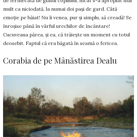
de fermecată de glasul copilului, încât s-a apropiat mai
mult ca niciodată, la numai doi pași de gard. Câtă
emoție pe băiat! Nu îi venea, pur și simplu, să creadă! Se
înroșise până în vârful urechilor de încântare!
Cucuveaua părea, și ea, că trăiește un moment cu totul
deosebit. Faptul că era băgată în seamă o fericea.
Corabia de pe Mânăstirea Dealu