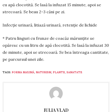
cu apă clocotită. Se lasă la infuzat 15 minute, apoi se
strecoară. Se beau 2-3 căni pe zi.
Infecție urinară, litiază urinară, retenție de lichide
* Patru linguri cu frunze de coacăz mărunțite se
opăresc cu un litru de apă clocotită. Se lasă la infuzat 30
de minute, apoi se strecoară. Se bea întreaga cantitate,
pe parcursul unei zile.
TAGS:
FORMA MAXIMĂ
,
NATURISM
,
PLANTE
,
SANATATE
IULIA VLAD