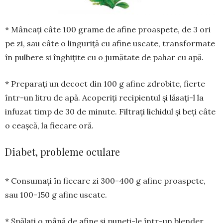
* Mâncați câte 100 grame de afine proaspete, de 3 ori
pe zi, sau câte o linguriță cu afine uscate, trans­formate
în pulbere si înghițite cu o jumătate de pahar cu apă.
* Preparați un decoct din 100 g afine zdrobite, fierte
în­tr-un litru de apă. Acoperiți recipi­entul și lăsați-l la
infuzat timp de 30 de minute. Filtrați lichidul și beți câte
o ceașcă, la fiecare oră.
Diabet, probleme oculare
* Consumați în fiecare zi 300-400 g afine proaspete,
sau 100-150 g afine uscate.
* Spălați o mână de afine și puneți-le în­tr-un blender,