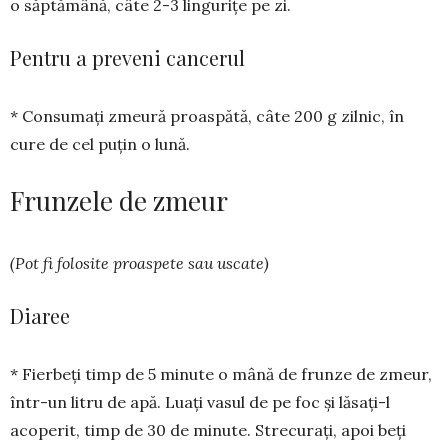
o săptămână, câte 2-3 lingurițe pe zi.
Pentru a preveni cancerul
* Consumați zmeură proaspătă, câte 200 g zilnic, în
cure de cel puțin o lună.
Frunzele de zmeur
(Pot fi folosite proaspete sau uscate)
Diaree
* Fierbeți timp de 5 minute o mână de frunze de zmeur,
într-un litru de apă. Luați vasul de pe foc și lăsați-l
acoperit, timp de 30 de minute. Strecurați, apoi beți