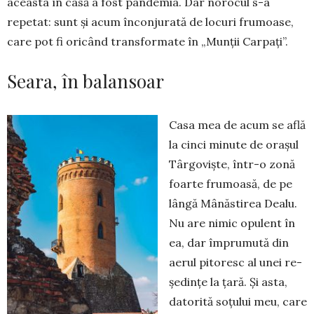
aceasta în casă a fost pandemia. Dar norocul s-a
repetat: sunt și acum înconjurată de locuri frumoase,
care pot fi oricând transformate în „Munții Carpați”.
Seara, în balansoar
Casa mea de acum se află
la cinci minute de orașul
Târgoviște, într-o zonă
foarte frumoasă, de pe
lângă Mânăstirea Dealu.
Nu are nimic opulent în
ea, dar împrumută din
aerul pitoresc al unei re­
șe­dințe la țară. Și asta,
datorită soțului meu, care