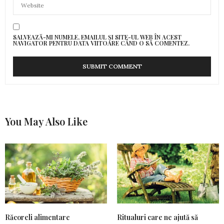
SALVEAZĂ-MI NUMELE, EMAILUL ȘI SITE-UL WEB ÎN ACEST
NAVIGATOR PENTRU DATA VIITOARE CÂND O SĂ COMENTEZ.
You May Also Like
Răcoreli alimentare
Ritualuri care ne ajută să