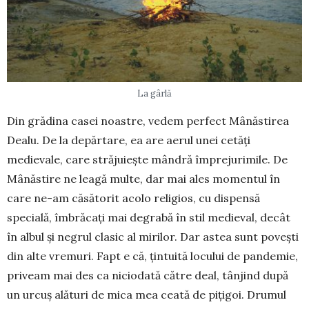
La gârlă
Din grădina casei noastre, vedem perfect Mâ­năs­tirea
Dealu. De la depărtare, ea are aerul unei ce­tăți
medievale, care străjuiește mândră îm­prejurimile. De
Mânăstire ne leagă multe, dar mai ales momentul în
care ne-am căsătorit acolo reli­gios, cu dispensă
specială, îmbrăcați mai degrabă în stil medieval, decât
în albul și negrul clasic al mirilor. Dar astea sunt povești
din alte vremuri. Fapt e că, țintuită locului de pandemie,
priveam mai des ca niciodată către deal, tânjind după
un ur­cuș alături de mica mea ceată de pițigoi. Drumul