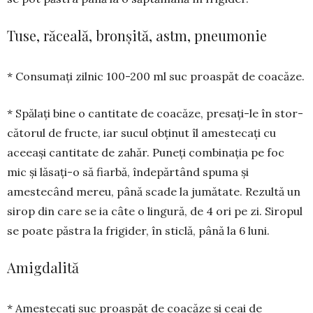
Tuse, răceală, bronșită, astm, pneumonie
* Consumați zilnic 100-200 ml suc proaspăt de coacăze.
* Spălați bine o cantitate de coacăze, presați-le în stor­
cătorul de fructe, iar sucul obținut îl amestecați cu
aceeași cantitate de zahăr. Puneți combinația pe foc
mic și lăsați-o să fiarbă, îndepărtând spuma și
amestecând mereu, până scade la jumătate. Rezultă un
sirop din care se ia câte o lin­gură, de 4 ori pe zi. Siropul
se poate păstra la frigider, în sticlă, până la 6 luni.
Amigdalită
* Amestecați suc proaspăt de coacăze și ceai de