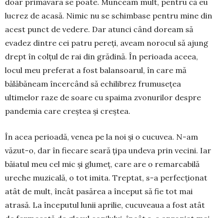
doar primăvara se poate. Mun­ceam mult, pentru că eu
lucrez de acasă. Nimic nu se schimbase pentru mine din
acest punct de vedere. Dar atunci când doream să
evadez dintre cei patru pereți, aveam norocul să ajung
drept în colțul de rai din grădină. În perioada aceea,
locul meu preferat a fost balansoarul, în care mă
bălăbăneam încer­când să echilibrez frumusețea
ultimelor raze de soare cu spaima zvonurilor despre
pandemia care creștea și creștea.
În acea perioadă, venea pe la noi și o cucuvea. N-am
văzut-o, dar în fiecare seară țipa undeva prin vecini. Iar
băiatul meu cel mic și glumeț, care are o remarcabilă
ureche muzicală, o tot imita. Treptat, s-a perfecționat
atât de mult, încât pasărea a început să fie tot mai
atrasă. La începutul lunii aprilie, cu­cu­veaua a fost atât