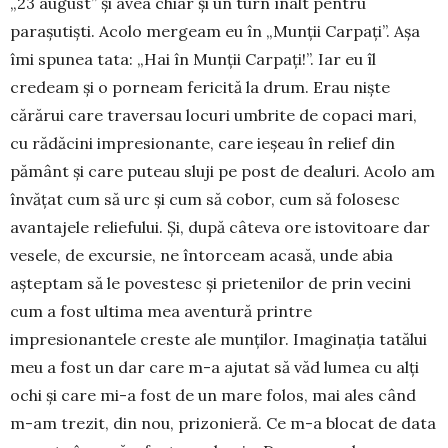
„23 august” și avea chiar și un turn înalt pentru
parașutiști. Acolo mer­geam eu în „Munții Carpați”. Așa
îmi spunea tata: „Hai în Munții Car­pați!”. Iar eu îl
credeam și o porneam fericită la drum. Erau niște
cărărui care traversau locuri um­brite de copaci mari,
cu ră­dăcini impresionante, care ie­șeau în relief din
pământ și care puteau sluji pe post de dealuri. Acolo am
învățat cum să urc și cum să cobor, cum să folosesc
avantajele reliefului. Și, după câteva ore istovitoare dar
vesele, de excursie, ne întorceam acasă, unde abia
așteptam să le po­ves­tesc și prietenilor de prin vecini
cum a fost ultima mea aventură printre
impresionantele creste ale munților. Imaginația tatălui
meu a fost un dar care m-a ajutat să văd lumea cu alți
ochi și care mi-a fost de un mare folos, mai ales când
m-am trezit, din nou, prizonieră. Ce m-a blocat de data