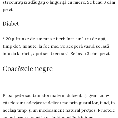
strecurați și adăugați o linguriță cu miere. Se beau 3 căni
pe zi.
Diabet
* 20 g frunze de zmeur se fierb într-un litru de apă,
timp de 5 minute, la foc mic. Se acoperă vasul, se lasă
infuzia la răcit, apoi se strecoară. Se beau 3 căni pe zi.
Coacăzele negre
Proaspete sau transformate în dulceață și gem, coa­
căzele sunt adevărate delicatese prin gustul lor, fiind, în
același timp, și un medicament natural prețios. Fructele
se pot păstra până la o săptămână în frigider.