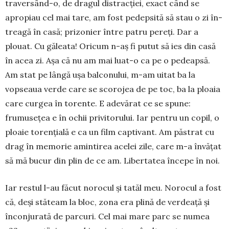
traversând-o, de dragul distracției, exact când se
apropiau cel mai tare, am fost pedepsită să stau o zi în­
treagă în casă; prizonier între patru pereți. Dar a
plouat. Cu găleata! Oricum n-aș fi putut să ies din casă
în acea zi. Așa că nu am mai luat-o ca pe o pedeapsă.
Am stat pe lângă ușa balconului, m-am uitat ba la
vopseaua verde care se scorojea de pe toc, ba la ploaia
care curgea în torente. E ade­vărat ce se spune:
frumusețea e în ochii pri­vitorului. Iar pentru un copil, o
ploaie to­rențială e ca un film captivant. Am păs­trat cu
drag în memorie amintirea acelei zile, care m-a învățat
să mă bucur din plin de ce am. Libertatea începe în noi.
Iar restul l-au făcut no­rocul și tatăl meu. Norocul a fost
că, deși stăteam la bloc, zona era plină de verdeață și
înconjurată de parcuri. Cel mai mare parc se numea