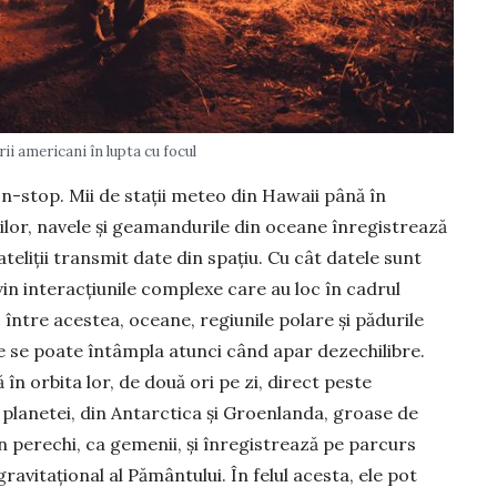
i americani în lupta cu focul
n-stop. Mii de stații meteo din Hawaii până în
ilor, navele și geaman­durile din oceane înregistrează
ateliții transmit date din spațiu. Cu cât datele sunt
vin interacțiunile complexe care au loc în cadrul
 între acestea, oceane, regiunile polare și pădurile
ce se poate întâmpla atunci când apar dezechilibre.
în orbita lor, de două ori pe zi, direct peste
e planetei, din Antarctica și Groenlanda, groase de
 în perechi, ca gemenii, și înregistrează pe parcurs
ravitațional al Pământului. În felul acesta, ele pot