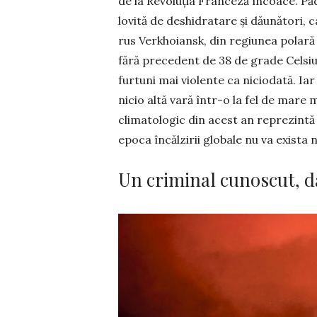
de la Revoluția France­ză încoace. P
lovită de deshidratare și dăunători, c
rus Verkhoiansk, din regiunea polară 
fără precedent de 38 de grade Celsi
furtuni mai violente ca niciodată. Iar
nicio altă vară într-o la fel de mare
climatologic din acest an reprezintă e
epoca încălzirii globale nu va exista
Un criminal cunoscut, d