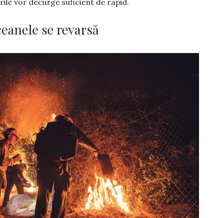
­rile vor decurge suficient de rapid.
ceanele se revarsă