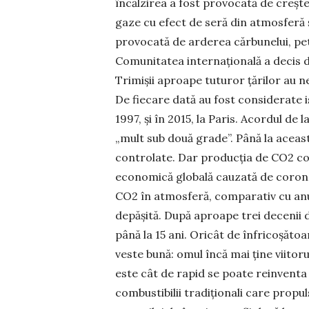
încălzirea a fost provocată de crește
gaze cu efect de seră din atmosferă 
provocată de arderea cărbunelui, petr
Comuni­ta­tea internațională a decis 
Trimișii aproape tuturor țărilor au n
De fiecare dată au fost considerate is
1997, şi în 2015, la Paris. Acordul de l
„mult sub două grade”. Până la aceast
controlate. Dar producția de CO2 co
economică globală cauzată de corona
CO2 în atmosferă, com­parativ cu anu
depășită. După aproape trei de­cenii
până la 15 ani. Oricât de înfricoșătoa
veste bună: omul încă mai ține viitor
este cât de rapid se poate reinventa
combustibilii tradiționali care propul