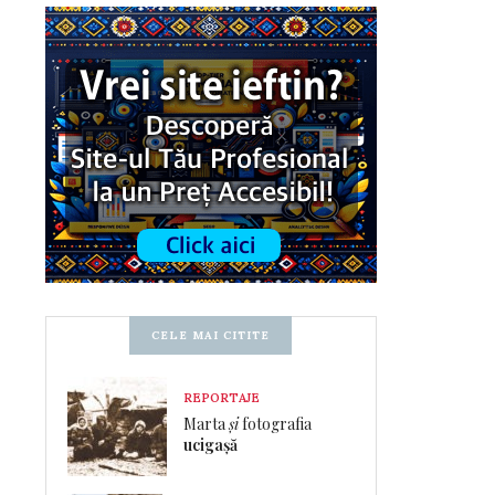
CELE MAI CITITE
REPORTAJE
Marta
și
fotografia
ucigașă