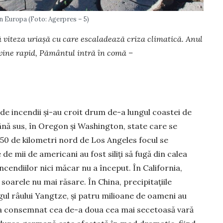
n Europa (Foto: Agerpres – 5)
 viteza uriașă cu care escaladează criza climatică. Anul
rvine rapid, Pământul intră în comă –
de incen­dii și-au croit drum de-a lungul coastei de
ână sus, în Oregon și Washington, state care se
 50 de kilometri nord de Los Angeles focul se
 de mii de americani au fost siliți să fugă din calea
incendiilor nici măcar nu a început. În California,
 soarele nu mai răsare. În China, precipitațiile
gul râului Yangtze, și patru milioane de oameni au
s-a consemnat cea de-a doua cea mai secetoasă vară