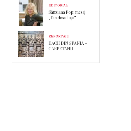
EDITORIAL
Sânziana Pop: mesaj
„Din dosul ușii”
REPORTAJE
DACII DIN SPANIA –
CARPETANII