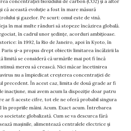
rea concentrației bioxidului de carbon (CO2) și a altor
și că această evoluție a fost în mare măsură
olului și gazelor. Pe scurt: omul este de vină.
deja în mai multe rânduri să stopeze încăzirea globală.
egociat, în cadrul unor ședințe, acorduri ambițioa­se.
torice: în 1992, la Rio de Janeiro, apoi în Kyoto, în
a Paris și-a propus drept obiectiv limitarea încălzirii la
ă limită se consideră că urmările mai pot fi încă
ntinuă mereu să crească. Nici măcar încetinirea
virus nu a împiedicat creșterea concentrației de
l precedent. În acest caz, limita de două grade ar fi
 de inacțiune, mai avem acum la dispoziție doar patru
re ar fi aceste cifre, tot ele ne oferă probabil singura
ul în propriile mâini. Acum. Exact acum. Întrebarea
 o societate globalizată. Cum se va descurca fără
sează mașinile, alimentează centralele electrice și