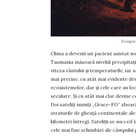
Pompieri
Clima a devenit un pacient asistat no
Tasmania măsoară nivelul precipitați
viteza vântului și temperaturile, iar s
mai precise, cu atât mai eviden­te de
ecosistemelor, dar și cele care au loc
seculare. Și cu atât mai clar devine 
Doi sateliți numiți „Grace-FO” zboară 
straturile de gheață continen­tale al
kilometri întregi. Sateliții se succed
cele mai fine schimbări ale câmpului g