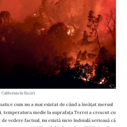
California în flăcări
imatice cum nu a mai existat de când a învățat mersul
ani, temperatura medie la suprafața Terrei a crescut cu
 de vedere factual, nu există nicio îndoială serioasă că