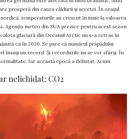
ădurea germană este afec­tată în mod dramatic, fiind
are prosperă din cauza căldurii și secetei. În orașul
nordică, temperaturile au crescut în iunie la valoarea
us. Agenția meteo din SUA prezice pentru acest sezon
 calota glaciară din Oceanul Arctic nu s-a retras în
 măsură ca în 2020. Se pare că numărul prăpădului
l însuși un record. Și recordurile nu se vor sfârși. În
 normali­tate. Iar această epocă a debutat. Acum.
ar nelichidat: CO2