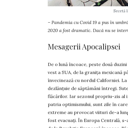
Secetă î
– Pandemia cu Covid 19 a pus în umbră
2020 a fost dramatic. Dacă nu se inte
Mesagerii Apocalipsei
De o lună încoace, peste două duzini 
vest a SUA, de la granița mexicană p
învecinează cu nordul Californiei. La
dezlănțuie de săptămâni în­tregi. Sute
flăcărilor. Iar sezonul propriu-zis al 
patria optimis­mului, sunt zile în care
extreme au provocat viituri de-a lun
fost evacuați. În Europa Centrală, 