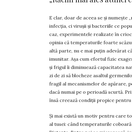
E clar, doar de aceea se și numește „r
infecția, ci virușii și bacteriile ce p
caz, experi­mentele realizate în crio
opinia că temperaturile foarte scăzute
altă parte, nu e mai puțin adevărat c
imunitar. Așa cum efortul fizic exa­g
și frigul îi diminuează capacitatea na
zi de zi să blo­cheze asaltul germenilo
fragil al mecanismelor de apărare, pe
dacă numai pe o perioadă scurtă. Prin
însă creează condiții propice pentru a
Și mai există un motiv pentru care to
al tusei: când temperaturile coboară