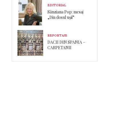
EDITORIAL
Sânziana Pop: mesaj
„Din dosul ușii”
REPORTAJE
DACII DIN SPANIA –
CARPETANII