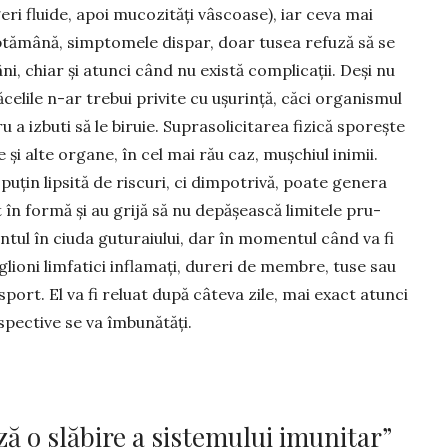
eri fluide, apoi mucozități vâscoase), iar ceva mai
ăptămână, simptomele dispar, doar tusea refuză să se
i, chiar și atunci când nu există complicații. Deși nu
elile n-ar trebui privite cu ușurință, căci organismul
 a izbuti să le bi­ruie. Suprasolicitarea fizică sporește
și alte organe, în cel mai rău caz, mușchiul inimii.
puțin lipsită de riscuri, ci dimpotrivă, poate genera
 în formă și au grijă să nu depășească limitele pru­
tul în ciuda guturaiului, dar în momentul când va fi
lioni limfatici infla­mați, dureri de membre, tuse sau
 sport. El va fi reluat după câ­teva zile, mai exact atunci
pective se va îmbunătăți.
ză o slăbire a sistemului imunitar”