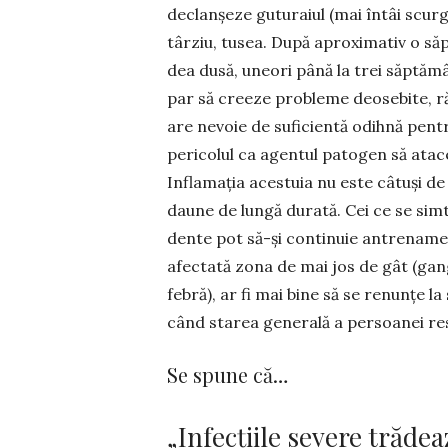
declanșeze guturaiul (mai întâi scurg
târziu, tusea. După aproxi­mativ o s
dea dusă, uneori până la trei săptămân
par să creeze probleme deosebite, răc
are ne­voie de suficientă odihnă pentru
pericolul ca agentul patogen să atace 
Inflamația acestuia nu este câtuși de 
daune de lungă durată. Cei ce se simt
dente pot să-și continuie antrenamen
afectată zona de mai jos de gât (gang
febră), ar fi mai bine să se renunțe la
când starea generală a persoanei res
Se spune că…
„Infecțiile severe trădea