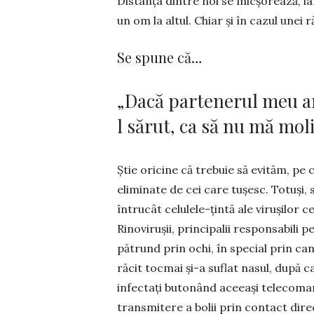
Distanța dintre noi se micșorează, ia
un om la altul. Chiar și în cazul unei r
Se spune că…
„Dacă partenerul meu ar
l sărut, ca să nu mă mol
Știe oricine că trebuie să evităm, pe 
eliminate de cei care tușesc. Totuși, 
întrucât celulele-țintă ale viru­șilor
Rinovirușii, principalii responsabili 
pă­trund prin ochi, în special prin c
răcit tocmai și-a suflat nasul, după c
infectați butonând aceeași telecoman
transmitere a bolii prin contact dir