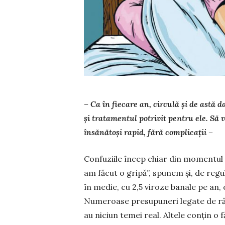
– Ca în fiecare an, circulă și de astă 
și tratamentul potrivit pentru ele. Să 
însănătoși rapid, fără complicații –
Confuziile încep chiar din momentul
am făcut o gripă”, spunem și, de regu
în medie, cu 2,5 viroze banale pe an, 
Numeroase presupuneri legate de răc
au niciun te­mei real. Altele conțin o 