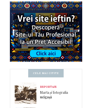
CELE MAI CITITE
REPORTAJE
Marta
și
fotografia
ucigașă