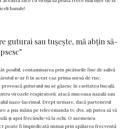
r aceasta face ca virușii să poată trece mai ușor de la
ăceli banale!
e guturai sau tușește, mă abțin să-
ipsesc”
cât posibil, contaminarea prin picăturile fine de salivă
sărutul n-ar fi în acest caz prima sursă de risc,
 ce provoacă guturaiul nu se găsesc în cavitatea bucală.
pentru virozele respiratorii, atacă mucoasa nazală sau
analul nazo-lacri­mal. Drept urmare, dacă partenerul
are a pus mâna pe teleco­manda tv, dvs. ați putea să vă
dă și apoi frecându-vă la ochi. O aseme­nea
ect poate fi împiedicată numai prin spălarea frecventă