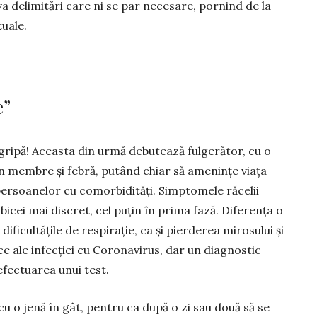
 delimitări care ni se par necesare, pornind de la
tuale.
e”
gripă! Aceasta din urmă debu­tează fulgerător, cu o
în mem­bre și febră, putând chiar să ame­nințe viața
l persoanelor cu comor­bidități. Simpto­mele răcelii
cei mai discret, cel puțin în prima fază. Diferența o
ifi­cul­tățile de respirație, ca și pierderea mirosului și
ce ale infecției cu Coronavirus, dar un diagnostic
fectuarea unui test.
cu o jenă în gât, pentru ca după o zi sau două să se