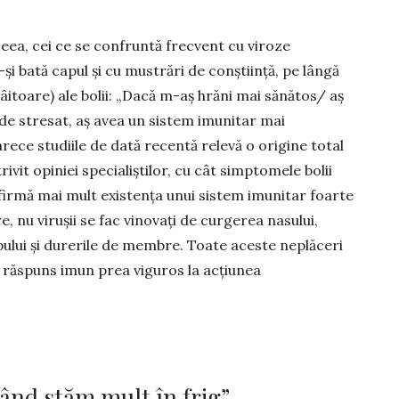
eea, cei ce se confruntă frecvent cu viroze
-și bată capul și cu mustrări de conștiință, pe lângă
itoare) ale bolii: „Dacă m-aș hrăni mai să­nătos/ aș
 de stresat, aș avea un sistem imunitar mai
arece studiile de dată recentă relevă o origine total
trivit opiniei specialiștilor, cu cât simp­tomele bolii
­firmă mai mult existența unui sistem imunitar foarte
, nu virușii se fac vinovați de curgerea nasului,
pului și durerile de membre. Toate aceste neplăceri
 răspuns imun prea viguros la acțiunea
când stăm mult în frig”