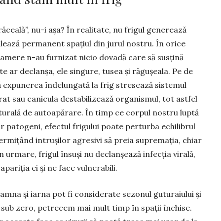
ăceală”, nu-i așa? În realitate, nu frigul generează
opulează permanent spa­țiul din jurul nostru. În orice
camere n-au fur­nizat nicio dovadă care să susțină
 ar declan­șa, ele singure, tusea și răgușeala. Pe de
ă expunerea îndelungată la frig stresează sis­temul
erat sau canicula destabilizează organismul, tot astfel
turală de auto­apă­rare. În timp ce corpul nostru luptă
r patogeni, efectul frigu­lui poate perturba echilibrul
rmițând intrușilor agresivi să preia supremația, chiar
 urmare, frigul însuși nu declanșează infecția virală,
pariția ei și ne face vulnerabili.
amna și iar­na pot fi considerate sezonul guturaiului și
 sub zero, petrecem mai mult timp în spații închise.