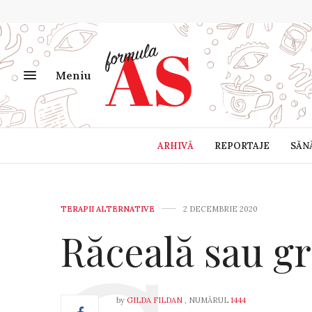
Meniu
ARHIVĂ
REPORTAJE
SĂN
TERAPII ALTERNATIVE
2 DECEMBRIE 2020
Răceală sau gr
by
GILDA FILDAN
, NUMĂRUL
1444