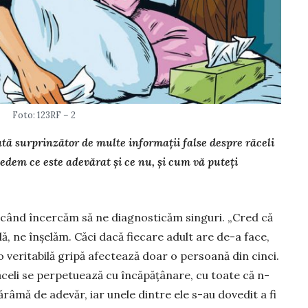
Foto: 123RF – 2
dată surprinzător de multe informații false despre răceli
vedem ce este adevărat și ce nu, și cum vă puteți
 când încercăm să ne diagnosticăm singuri. „Cred că
lă, ne înșelăm. Căci dacă fiecare adult are de-a face,
o veritabilă gripă afectează doar o persoană din cinci.
eli se perpe­tuează cu încăpățânare, cu toate că n-
fărâmă de adevăr, iar unele dintre ele s-au dovedit a fi