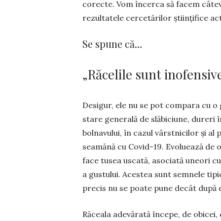
corecte. Vom încerca să facem câteva
re­zul­tatele cercetărilor științi­fice ac­
Se spune că…
„Răcelile sunt inofensiv
Desigur, ele nu se pot com­para cu o 
stare ge­nerală de slăbiciune, dureri 
bolnavului, în cazul vârst­nicilor și a
seamănă cu Covid-19. Evoluează de obi
face tusea uscată, asociată uneori cu d
a gustului. Acestea sunt semnele tipi
precis nu se poate pune decât după e
Răceala adevărată începe, de obicei, 