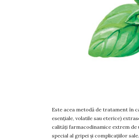
Este acea metodă de tratament în care
esențiale, vola­tile sau ete­rice) ex­t
calități farmacodi­na­mice ex­trem de u
special al gripei și complicațiilor sale.