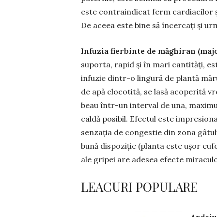
este con­traindicat ferm car­diacilor ș
De aceea este bine să în­cercați și urm
Infuzia fierbinte de măghiran (maj
suporta, rapid și în mari cantități, e
infuzie dintr-o lingură de plantă mă­
de apă clocotită, se lasă acoperită v
beau într-un interval de una, maximu
caldă posi­bil. Efectul este impresiona
senzația de con­ges­tie din zona gâtului
bună dis­po­ziție (planta este ușor eu
ale gripei are adesea efec­te miracul
LEACURI POPULARE