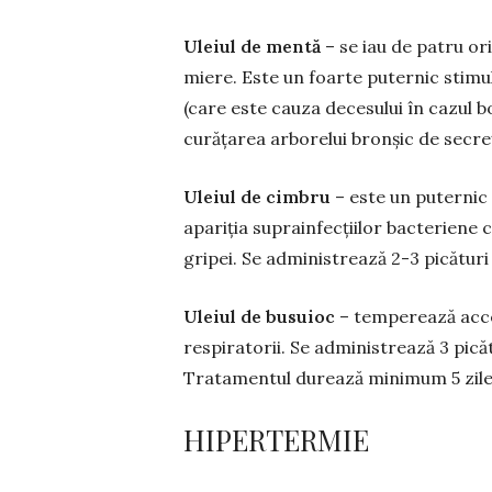
Uleiul de mentă
– se iau de patru ori
mie­re. Este un foarte puternic stimu
(care este cauza decesului în ca­zul bo
curățarea arborelui bronșic de se­creți
Uleiul de cimbru
– este un puternic a
apariția suprain­fecțiilor bacteriene
gripei. Se adminis­trea­ză 2-3 pică­turi
Uleiul de busuioc
– temperează acces
respiratorii. Se adminis­trează 3 picăt
Tratamentul durează minimum 5 zile
HIPERTERMIE