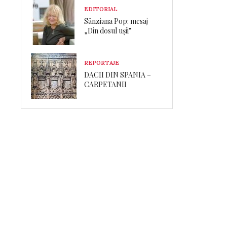
EDITORIAL
Sânziana Pop: mesaj
„Din dosul ușii”
REPORTAJE
DACII DIN SPANIA –
CARPETANII