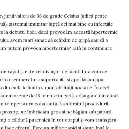
n jurul valorii de 38 de grade Celsius (adică peste
), sistemul imunitar luptă cel mai bine cu infecțiile
es la debutul bolii, dacă provocăm această hi­per­termie
mului, avem mari șanse să scăpăm de gripă sau să o
um putem provoca hiper­termia? Iată în continuare
de rapid și este relativ ușor de făcut. Iată cum se
la o temperatură supor­tabilă și apoi lăsăm apa
 din cadă la limita suportabilității noastre. În acel
­mânem vreme de 15 minute în cadă, adău­gând din când
m temperatura constantă. La sfârșitul pro­ce­durii,
n prosop, ne îmbrăcăm gros și ne băgăm sub pă­tură
i o căl­dură putern­ică în tot corpul și vom transpira
 face efectul. Este un mijloc rapid și sigur, însă le