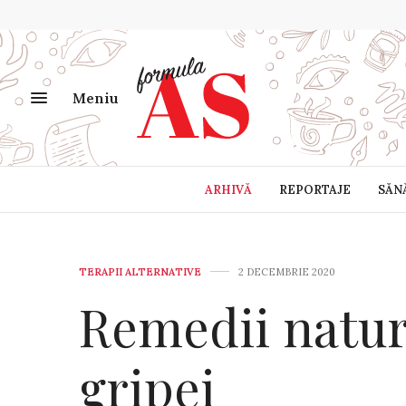
Meniu
ARHIVĂ
REPORTAJE
SĂN
TERAPII ALTERNATIVE
2 DECEMBRIE 2020
Remedii natur
gripei