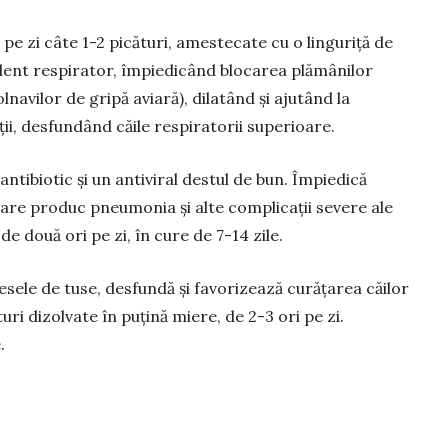
 pe zi câte 1-2 picături, ames­te­cate cu o linguriță de
lent respi­rator, îm­piedicând blocarea plămâ­nilor
lnavilor de gripă aviară), dila­tând și ajutând la
i, des­fun­dând căile respiratorii supe­rioare.
ntibiotic și un antiviral destul de bun. Împiedică
 care produc pneumonia și alte com­plicații severe ale
 de două ori pe zi, în cure de 7-14 zile.
ele de tuse, desfundă și favorizează curățarea căilor
uri dizolvate în puțină miere, de 2-3 ori pe zi.
.