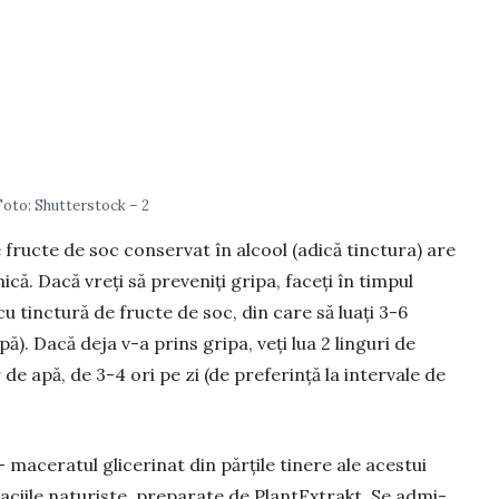
Foto: Shutterstock – 2
 fructe de soc con­servat în alcool (adică tinc­tura) are
ică. Dacă vreți să pre­veniți gripa, faceți în timpul
 tinctură de fruc­te de soc, din care să luați 3-6
apă). Dacă deja v-a prins gripa, veți lua 2 linguri de
 de apă, de 3-4 ori pe zi (de preferință la inter­vale de
 ma­ceratul glice­rinat din părțile tinere ale acestui
r­ma­ciile natu­riste, preparate de PlantExtrakt. Se admi­