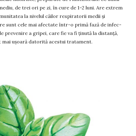
ediu, de trei ori pe zi, în cure de 1-2 luni. Are ex­trem
munitatea la nivelul căilor res­piratorii medii și
are sunt cele mai afectate într-o primă fază de in­fec­
 preve­nire a gri­pei, care fie va fi ținută la distanță,
t mai ușoară datorită acestui tratament.