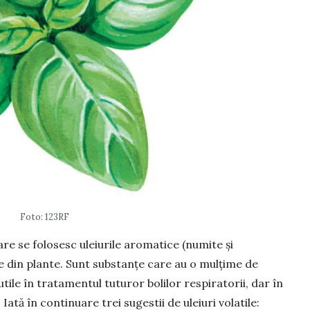
Foto: 123RF
 se folo­sesc ule­iurile aromatice (numite și
rase din plante. Sunt sub­stanțe care au o mulțime de
tile în tratamentul tuturor bolilor res­pi­ratorii, dar în
 Iată în con­tinuare trei sugestii de uleiuri volatile: