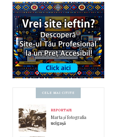
CELE MAI CITITE
REPORTAJE
Marta
și
fotografia
ucigașă