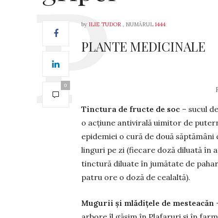
by
ILIE TUDOR
, NUMĂRUL
1444
PLANTE MEDICINALE
0
Tinctura de fructe de soc
– sucul de
o acțiune anti­virală uimitor de putern
epidemiei o cură de două săptămâni cu
linguri pe zi (fiecare doză diluată în 
tinc­tură diluate în jumă­tate de pahar
patru ore o doză de cealaltă).
Mugurii și mlădițele de mesteacăn
–
ar­bo­re îl găsim în Plafa­ruri și în fa