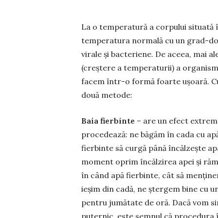
La o temperatură a corpului situată î
tempera­tu­ra normală cu un grad-două
virale și bacteriene. De aceea, mai al
(creștere a temperaturii) a orga­nis
facem într-o formă foarte ușoară. C
două me­tode:
Baia fierbinte
– are un efect extrem 
procedează: ne băgăm în cada cu apă 
fierbinte să curgă până încălzește apa
mo­ment oprim încălzirea apei și ră
în când apă fierbinte, cât să menține
ieșim din cadă, ne ștergem bine cu u
pentru jumătate de oră. Dacă vom simț
puter­nic, este semnul că procedura își