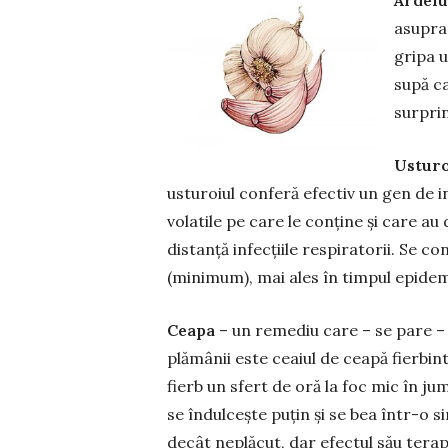
Ardeiu
asupra 
gripa u
supă ca
surpri
Ustur
usturoiul conferă efectiv un gen de in
volatile pe care le conține și care au d
distanță infecțiile res­piratorii. Se co
(minimum), mai ales în timpul epidemi
Ceapa
– un remediu care – se pare – 
plămânii este ceaiul de ceapă fierbi
fierb un sfert de oră la foc mic în jum
se îndul­cește puțin și se bea într-o 
decât neplăcut, dar efectul său terape