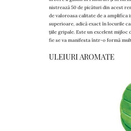
nistrează 50 de picături din acest rem
de valo­roasa calitate de a am­plifica i
superioare, adi­că exact în locurile c
țiile gripale. Este un excelent mijloc de
fie se va manifesta într-o formă mul
ULEIURI AROMATE