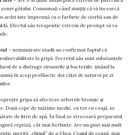
l iute
– are o acțiune antiseptică ex­trem de puternică
zonei gâtului. Consumați când simțiți că vă în­cearcă
n ardei iute împreună cu o farfurie de ciorbă sau de
ldă. Efectul său terapeutic ex­trem de prompt vă va
nde.
oiul
– nenumărate studii au con­firmat faptul că
vulne­ra­bilitate la gripă. Secretul său sunt substanțele
arul de a distruge virusurile și bac­teriile, ținând la
n­sumă în scop pro­filactic doi căței de usturoi pe zi
ilor.
oprește gri­pa să afecteze arborele bronșic și
nte. Două cepe de mărime medie, cu tot cu coajă, se
ătate de litru de apă. În final se stre­coa­ră preparatul,
singură repriză, cât mai fier­binte. Are un gust mai mult
utic me­rită „chinul” de a-l bea. Ceaiul de ceapă, mai