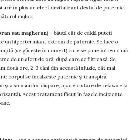
i are în plus un efect de­vitalizant des­tul de puternic.
ă­torul mijloc:
oran sau ma­ghe­ran)
– băută cât de caldă puteți
ste un hipertermiant extrem de pu­ter­nic. Se face o
runțită (se găsește în comerț) care se pune într-o cană
reme de un sfert de oră, după care se filtrează. Se
m două ore, 2-3 căni din această infuzie, cât mai
nt: corpul se încăl­zește puternic și trans­piră,
 și a sinu­su­rilor dis­pare, apare o sta­re de rela­xare și
fo­rizantă). Acest tratament făcut în fazele incipiente
oase.