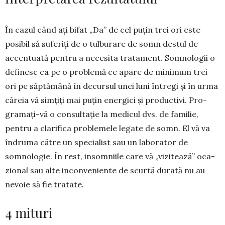
În cazul când ați bifat „Da” de cel puțin trei ori este
posibil să suferiți de o tulburare de somn destul de
accentuată pentru a necesita tratament. Somno­lo­gii o
definesc ca pe o problemă ce apare de mi­ni­mum trei
ori pe săptămână în de­cursul unei luni întregi și în urma
căreia vă sim­țiți mai puțin energici și produc­tivi. Pro­
gramați-vă o consultație la me­di­cul dvs. de familie,
pentru a clarifica problemele legate de somn. El vă va
în­druma către un specialist sau un la­bo­rator de
somnologie. În rest, insom­niile care vă „vizitează” oca­
zional sau alte in­conveniente de scurtă durată nu au
nevoie să fie tratate.
4 mituri