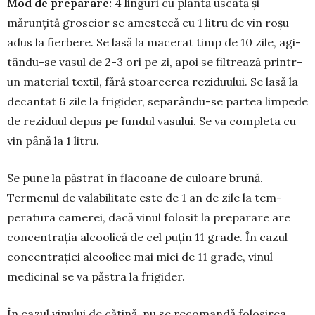
Mod de preparare:
4 linguri cu plantă uscată și
mărunțită groscior se amestecă cu 1 litru de vin roșu
adus la fier­bere. Se lasă la macerat timp de 10 zile, agi­
tân­du-se vasul de 2-3 ori pe zi, apoi se fil­trea­ză prin­tr-
un mate­rial textil, fără stoar­cerea rezi­duului. Se lasă la
decan­tat 6 zile la frigi­der, sepa­rându-se par­tea lim­pede
de rezi­duul depus pe fun­dul vasului. Se va com­pleta cu
vin până la 1 litru.
Se pune la păstrat în flacoane de culoare brună.
Termenul de valabilitate este de 1 an de zile la tem­
peratura camerei, dacă vinul folosit la prepa­rare are
concentrația alcoolică de cel puțin 11 grade. În cazul
concentrației alcoolice mai mici de 11 grade, vinul
medicinal se va păstra la frigider.
În cazul vinului de cătină, nu se recomandă folo­sirea