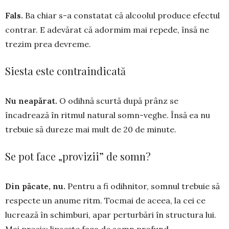
Fals.
Ba chiar s-a constatat că alcoolul produce efectul
contrar. E adevărat că adormim mai repede, însă ne
trezim prea devreme.
Siesta este contraindicată
Nu neapărat.
O odihnă scurtă după prânz se
încadrează în ritmul na­tural somn-veghe. Însă ea nu
trebuie să dureze mai mult de 20 de minute.
Se pot face „provizii” de somn?
Din păcate, nu.
Pentru a fi odih­nitor, somnul trebuie să
respecte un anume ritm. Tocmai de aceea, la cei ce
lucrează în schim­buri, apar perturbări în structura lui.