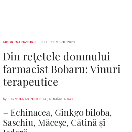
MEDICINA NATURII
27 DECEMBRIE 2020
Din rețetele domnului
farmacist Bobaru: Vinuri
terapeutice
by
FORMULA AS REDACȚIA
, NUMĂRUL
1447
– Echinacea, Ginkgo biloba,
Saschiu, Măceșe, Cătină și