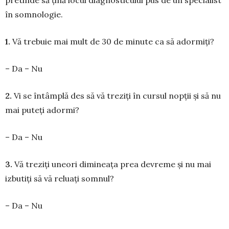
în som­no­logie.
1.
Vă trebuie mai mult de 30 de minute ca să ador­miți?
– Da – Nu
2.
Vi se întâmplă des să vă treziți în cursul nopții și să nu
mai puteți adormi?
– Da – Nu
3.
Vă treziți uneori dimineața prea devreme și nu mai
izbutiți să vă reluați somnul?
– Da – Nu