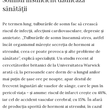
sănătății
Pe termen lung, tulburările de somn fac să creas­­că
riscul de infecții, afecțiuni cardiovasculare, de­presie și
anxietate. „Tulburările de somn înseam­nă stres, astfel
încât organismul mărește secreția de hormoni ai
stresului, ceea ce poate provoca și alte probleme de
sănătate”, explică specialiștii. Un stu­diu recent al
cercetătorilor britanici de la Univer­si­tatea Warwick
arată că, la persoanele care dorm de-a lungul anilor
mai puțin de șase ore pe noapte, apar destul de
frecvent îngustări ale vase­lor de sânge, care le pun în
pericol viața – și anu­me: riscul de infarct crește cu 48%,
iar cel de accident vascular cerebral, cu 15%. În afară
de producția sporită de hormoni ai stresului, în cazul