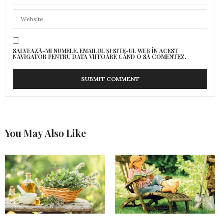
SALVEAZĂ-MI NUMELE, EMAILUL ȘI SITE-UL WEB ÎN ACEST
NAVIGATOR PENTRU DATA VIITOARE CÂND O SĂ COMENTEZ.
You May Also Like