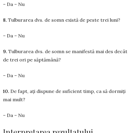
– Da – Nu
8.
Tulburarea dvs. de somn există de peste trei luni?
– Da – Nu
9.
Tulburarea dvs. de somn se manifestă mai des de­cât
de trei ori pe săptămână?
– Da – Nu
10.
De fapt, ați dispune de suficient timp, ca să dor­miți
mai mult?
– Da – Nu
Interpretarea rezultatului