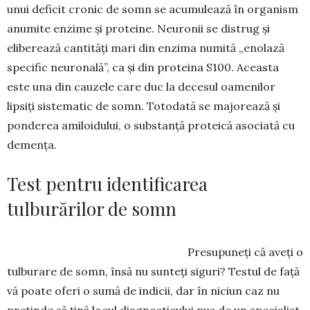
unui deficit cronic de somn se acumulează în organism
anumite enzime și proteine. Neuronii se distrug și
eliberează canti­tăți mari din enzima numită „enolază
specific neu­ronală”, ca și din pro­teina S100. Aceasta
este una din cauzele care duc la decesul oamenilor
lipsiți sis­tematic de somn. Totodată se majorează și
ponderea amiloidului, o substanță proteică asociată cu
demența.
Test pentru identificarea
tulburărilor de somn
Presupuneți că aveți o
tulburare de somn, însă nu sunteți siguri? Testul de față
vă poate oferi o su­mă de indicii, dar în niciun caz nu
pretinde să țină locul diagnosticului pus de un specialist