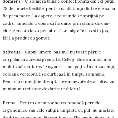
Somiera
– O somieră bună e confec­ționată din cel puțin
28 de lamele flexibile, pentru ca distanța dintre ele să nu
fie prea mare. La capete, acolo unde se sprijină pe
cadru, la­melele trebuie să fie unite prin cleme de cau­
ciuc. Aceasta le va permite să se miște în sus și în jos,
fără a produce zgomot.
Salteaua
– Capul, umerii, bazinul: nu toa­te părțile
corpului au aceeași greutate. Cele grele se afundă mai
mult în saltea, iar cele ușoare – mai puțin. În consecință,
coloana ver­tebrală se curbează în timpul somnului.
Pentru a o menține dreaptă, avem nevoie de o saltea cu
minimum trei zone de duritate dife­rită.
Perna
– Pen­tru dormitor se recomandă pernele
ergonomice sau cele subțiri, umplute cu puf, nu mai late
de 40 sau maximum 60 centi­metri. Ele susțin bine capul