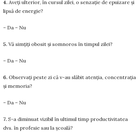
4.
Aveți ulterior, în cursul zilei, o senzație de epui­zare și
lipsă de energie?
– Da – Nu
5.
Vă simțiți obosit și somnoros în timpul zilei?
– Da – Nu
6.
Observați peste zi că v-au slă­bit atenția, concen­trația
și me­moria?
– Da – Nu
7.
S-a diminuat vizibil în ultimul timp producti­vi­tatea
dvs. în profesie sau la școală?