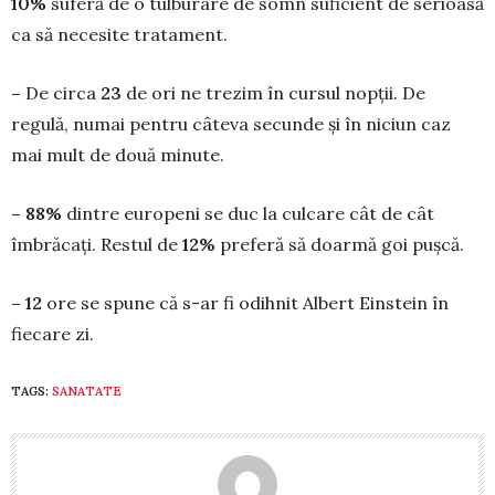
10%
suferă de o tulburare de somn suficient de serioasă
ca să necesite tratament.
–
De circa
23
de ori ne trezim în cursul nopții. De
regulă, numai pentru câteva secunde și în niciun caz
mai mult de două minute.
– 88%
dintre europeni se duc la culcare cât de cât
îmbrăcați. Restul de
12%
preferă să doar­mă goi pușcă.
– 12
ore se spune că s-ar fi odihnit Albert Einstein în
fiecare zi.
TAGS:
SANATATE