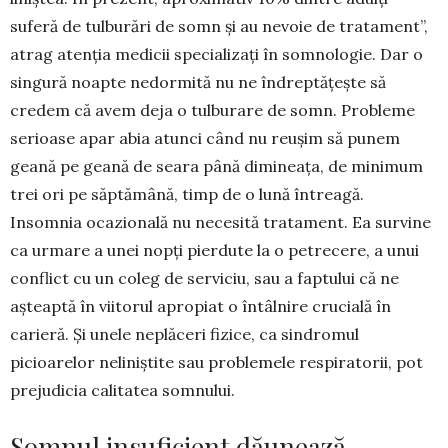
suferă de tulburări de somn și au nevoie de tra­ta­ment”,
atrag atenția medicii specializați în somnologie. Dar o
singură noapte nedormită nu ne îndreptățește să
credem că avem deja o tulburare de somn. Probleme
serioase apar abia atunci când nu reușim să punem
geană pe gea­nă de seara până dimineața, de minimum
trei ori pe săptămână, timp de o lună întreagă.
Insomnia oca­zională nu necesită tratament. Ea survine
ca urmare a unei nopți pierdute la o petrecere, a unui
conflict cu un coleg de serviciu, sau a faptului că ne
așteaptă în viitorul apropiat o întâlnire cru­cială în
carieră. Și unele neplăceri fizice, ca sin­dromul
picioarelor neliniștite sau problemele res­pi­ratorii, pot
prejudicia calitatea somnului.
Somnul insuficient dăunează