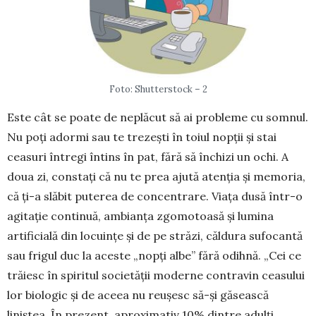
Foto: Shutterstock – 2
Este cât se poate de neplăcut să ai proble­me cu somnul.
Nu poți adormi sau te tre­zești în toiul nopții și stai
ceasuri în­tregi în­tins în pat, fără să închizi un ochi. A
doua zi, constați că nu te prea ajută atenția și memoria,
că ți-a slăbit puterea de concentrare. Viața dusă într-o
agitație continuă, ambianța zgomotoasă și lumina
artificială din locuințe și de pe străzi, căl­dura su­focantă
sau frigul duc la aceste „nopți albe” fără odihnă. „Cei ce
trăiesc în spiritul so­cietății moder­ne contravin cea­sului
lor biologic și de aceea nu reu­șesc să-și găsească
liniștea. În prezent, aproxi­mativ 10% din­tre adulți