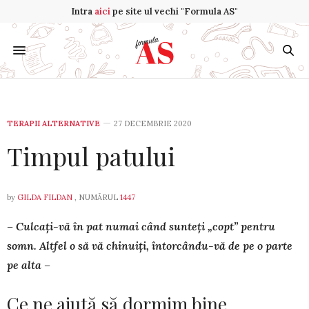
Intra
aici
pe site ul vechi "Formula AS"
TERAPII ALTERNATIVE
27 DECEMBRIE 2020
Timpul patului
by
GILDA FILDAN
, NUMĂRUL
1447
– Culcați-vă în pat numai când sunteți „copt” pentru
somn. Altfel o să vă chinuiți, întorcându-vă de pe o parte
pe alta –
Ce ne ajută să dormim bine