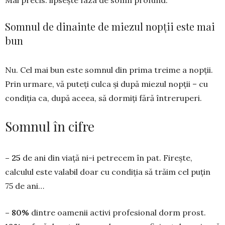
Mai precis: lipsește faza de somn profund.
Somnul de dinainte de miezul nopții este mai
bun
Nu. Cel mai bun este somnul din prima treime a nopții.
Prin urmare, vă puteți culca și după miezul nopții – cu
condiția ca, după aceea, să dormiți fără întreruperi.
Somnul în cifre
– 25
de ani din viață ni-i petrecem în pat. Firește,
calculul este valabil doar cu condiția să trăim cel puțin
75 de ani…
– 80%
dintre oamenii activi profesional dorm prost.