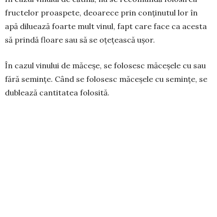
fructelor proaspete, deoarece prin conți­nutul lor în
apă diluează foarte mult vinul, fapt care face ca acesta
să prindă floare sau să se oțețească ușor.
În cazul vinului de măceșe, se folosesc măce­șele cu sau
fără semințe. Când se folosesc măce­șele cu semințe, se
dublează cantitatea folosită.
Acțiunea terapeutică a vinurilor rezultă din acțiu­nea
sinergică a resveratrolului și a antocia­ni­lor din vin cu
principiile active din fiecare plantă. Pentru a-i ameliora
gustul, vinul se amestecă cu puțină miere.
În farmacopeele vechi, vinurile terapeutice erau des
menționate. Extracția principiilor active din plante cu
ajutorul vinului este mult mai bună decât atunci când se