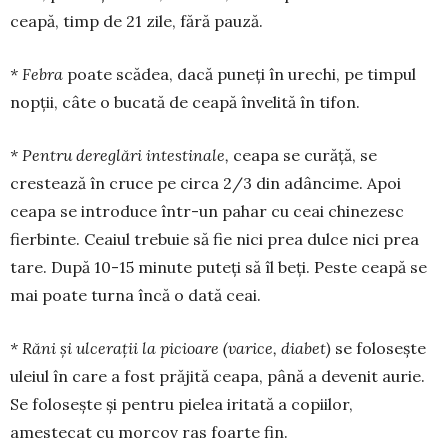
ceapă, timp de 21 zile, fără pauză.
* Febra
poate scădea, dacă puneți în urechi, pe timpul
nopții, câte o bucată de ceapă învelită în tifon.
* Pentru dereglări intestinale,
ceapa se curăță, se
crestează în cruce pe circa 2/3 din adâncime. Apoi
ceapa se introduce într-un pahar cu ceai chi­nezesc
fierbinte. Ceaiul trebuie să fie nici prea dulce nici prea
tare. După 10-15 minute puteți să îl beți. Peste ceapă se
mai poate turna încă o dată ceai.
* Răni și ulcerații la picioare (varice, diabet)
se folosește
uleiul în care a fost prăjită ceapa, până a devenit aurie.
Se folosește și pentru pielea iritată a copiilor,
amestecat cu morcov ras foarte fin.