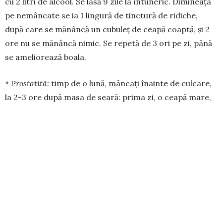
cu 2 litri de alcool. Se lasă 9 zile la întuneric. Dimineața
pe nemâncate se ia 1 lingură de tinctură de ridiche,
după care se mănâncă un cubuleț de ceapă coaptă, și 2
ore nu se mănâncă ni­mic. Se repetă de 3 ori pe zi, până
se ameliorează boala.
* Prostatită:
timp de o lună, mâncați înainte de culcare,
la 2-3 ore după masa de seară: prima zi, o ceapă mare,
tăiată mărunt, a doua zi, 1/2 pahar de semințe de
floarea-soarelui, a treia zi, 1/2 pahar de miez de nucă.
Semințele și miezul de nucă trebuie să fie neprăjite,
altfel efectul se pierde. Pe perioada tratamentului se
interzice strict consumul de alcool, inclusiv berea.
* Meteosensibilitate
– dacă la schimbarea bruscă a
vremii simțiți dureri de cap, slăbiciune, încercați să
mâncați în acele perioade ceapă crudă cu pâine.