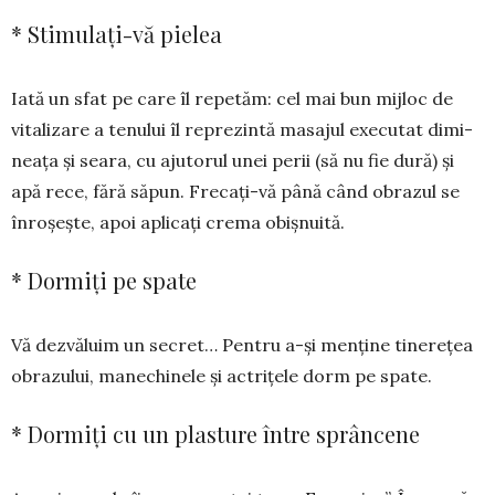
* Stimulați-vă pielea
Iată un sfat pe care îl repetăm: cel mai bun mij­loc de
vitalizare a tenului îl re­pre­zintă masajul exe­cutat dimi­
neața și seara, cu ajutorul unei perii (să nu fie dură) și
apă rece, fără să­pun. Frecați-vă până când obrazul se
în­ro­șește, apoi aplicați crema obiș­nui­tă.
* Dormiți pe spate
Vă dezvăluim un secret… Pentru a-și menține tinerețea
obrazului, ma­nechinele și actrițele dorm pe spate.
* Dormiți cu un plasture între sprâncene