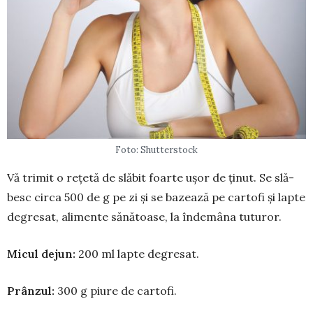
Foto: Shutterstock
Vă trimit o rețetă de slăbit foarte ușor de ținut. Se slă­
besc circa 500 de g pe zi și se ba­zează pe cartofi și lapte
degresat, ali­mente sănătoase, la îndemâna tuturor.
Micul dejun:
200 ml lapte degre­sat.
Prânzul:
300 g piure de cartofi.