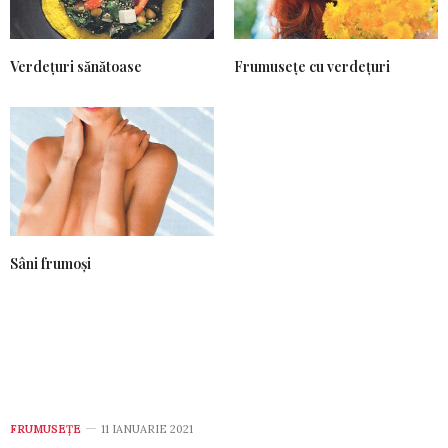
Verdețuri sănătoase
Frumusețe cu verdețuri
Sâni frumoși
FRUMUSEȚE
11 IANUARIE 2021