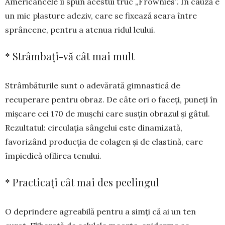
Americancele îi spun acestui truc „Frownies”. În cauză e
un mic plas­tu­re adeziv, care se fixează seara între
sprân­cene, pentru a atenua ridul leu­lui.
* Strâmbați-vă cât mai mult
Strâmbăturile sunt o adevărată gim­nastică de
recuperare pentru obraz. De câte ori o faceți, puneți în
miș­care cei 170 de mușchi care susțin obrazul și gâtul.
Rezultatul: circulația sângelui este dinamizată,
favorizând producția de colagen și de elastină, care
împiedică ofilirea tenului.
* Practicați cât mai des peelingul
O deprindere agreabilă pentru a simți că ai un ten