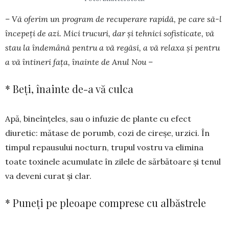
– Vă oferim un program de recuperare rapidă, pe care să-l
începeți de azi. Mici trucuri, dar și tehnici sofisticate, vă
stau la îndemână pentru a vă regăsi, a vă relaxa și pentru
a vă întineri fața, înainte de Anul Nou –
* Beți, înainte de-a vă culca
Apă, bineînțeles, sau o infuzie de plante cu efect
diuretic: mătase de po­rumb, cozi de cireșe, urzici. În
tim­pul repausului nocturn, trupul vostru va elimina
toate toxinele acumulate în zilele de sărbătoare și tenul
va deveni curat și clar.
* Puneți pe pleoape comprese cu albăstrele