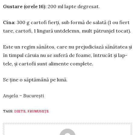
Gustare (orele 16):
200 ml lapte degre­sat.
Cina:
300 g cartofi fierți, sub for­mă de sa­­la­tă (1 ou fiert
tare, cartofi, 1 lin­­gu­ră untde­lemn, mult pătrun­jel to­cat).
Este un regim sănătos, care nu pre­ju­diciază sănătatea și
în timpul căruia nu se suferă de foame, întru­cât și lap­
tele, și cartofii sunt alimente com­plete.
Se ține o săp­tă­mână pe lună.
Angela – București
TAGS:
DIETE
,
FRUMUSEȚE