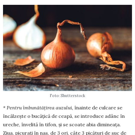
Foto: Shutterstock
* Pentru îmbunătățirea auzului,
înainte de cul­care se
încălzește o bucățică de ceapă, se introduce adânc în
ureche, învelită în tifon, și se scoate abia dimineața.
Ziua, picurați în nas, de 3 ori, câte 3 pi­cături de suc de