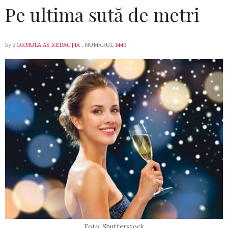
Pe ultima sută de metri
by
FORMULA AS REDACȚIA
, NUMĂRUL
1449
Foto: Shutterstock