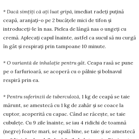
* Dacă simțiți că ați luat gripă,
imediat radeți puțină
ceapă, aranjați-o pe 2 bucățele mici de tifon și
introduceți-le în nas. Pielea de lângă nas o ungeți cu
cremă. Aplecați capul înainte, astfel ca sucul să nu curgă
în gât și respirați prin tampoane 10 minute.
* O variantă de inhalație pentru gât.
Ceapa rasă se pune
pe o farfurioară, se acoperă cu o pâlnie și bolnavul
respiră prin ea.
* Pentru suferinzii de tuberculoză,
1 kg de cea­pă se taie
mărunt, se amestecă cu 1 kg de zahăr și se coace la
cuptor, acoperită cu capac. Când se ră­cește, se taie
cubulețe. Cu 9 zile înainte, se iau 4 ri­dichi de toamnă
(negre) foarte mari, se spală bine, se taie și se amestecă