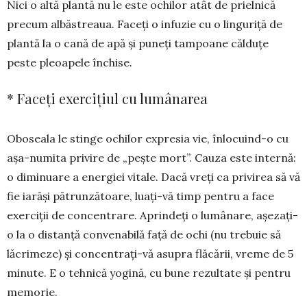
Nici o altă plantă nu le este ochilor atât de prielnică
precum al­băs­treaua. Faceți o infuzie cu o lin­gu­riță de
plantă la o cană de apă și pu­neți tampoane călduțe
peste pleoa­pele închise.
* Faceți exercițiul cu lumânarea
Oboseala le stinge ochilor expre­sia vie, înlocuind-o cu
așa-numita privire de „pește mort”. Cauza este internă:
o diminuare a energiei vitale. Dacă vreți ca privirea să vă
fie iarăși pătrunzătoare, luați-vă timp pentru a face
exerciții de concentrare. Aprin­deți o lumânare, așe­zați-
o la o distan­ță conve­nabilă față de ochi (nu tre­buie să
lăcrimeze) și con­cen­trați-vă asu­pra flăcării, vreme de 5
minute. E o tehnică yo­gină, cu bune rezultate și pen­tru
memorie.