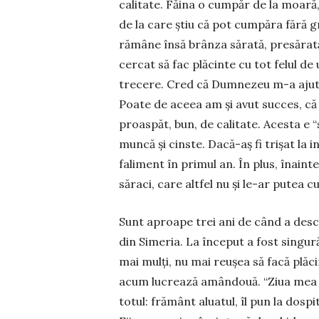
calitate. Făina o cumpăr de la moară,
de la care știu că pot cumpăra fără gr
rămâne însă brânza sărată, presărată
cercat să fac plăcinte cu tot felul d
trecere. Cred că Dumnezeu m-a ajutat
Poate de aceea am și avut succes, că
proaspăt, bun, de calitate. Acesta e 
muncă și cinste. Dacă-aș fi trișat la
faliment în primul an. În plus, înain
săraci, care altfel nu și le-ar putea 
Sunt aproape trei ani de când a desc
din Simeria. La început a fost singură
mai mulți, nu mai reușea să facă plăcinte
acum lucrează amândouă. “Ziua mea d
totul: frământ aluatul, îl pun la dospit