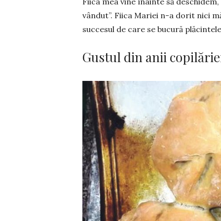
Fiica mea vine înainte să deschidem,
vândut”. Fiica Mariei n-a dorit nici m
succesul de care se bucură plăcintele
Gustul din anii copilărie