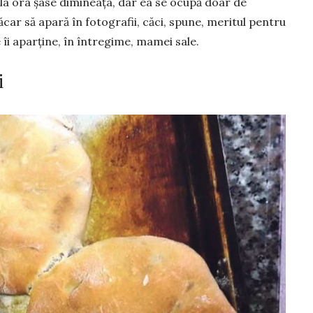
 la ora șase dimineața, dar ea se ocupă doar de
ăcar să apară în fotografii, căci, spune, meritul pentru
 îi aparține, în întregime, mamei sale.
i