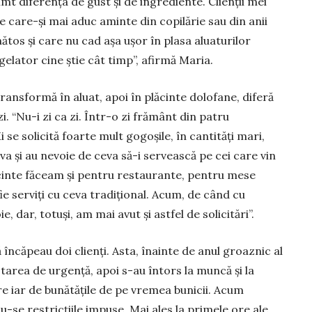
imt diferența de gust și de ingrediente. Clienții mei
 care-și mai aduc aminte din copilărie sau din anii
ătos și care nu cad așa ușor în plasa aluaturilor
ge­lator cine știe cât timp”, afirmă Maria.
ans­formă în aluat, apoi în plăcinte dolo­fane, diferă
zi. “Nu-i zi ca zi. Într-o zi frământ din patru
Mi se solicită foarte mult gogoșile, în cantități mari,
 și au nevoie de ceva să-i ser­vească pe cei care vin
ăcinte făceam și pen­tru restaurante, pentru mese
 fie serviți cu ceva tradițional. Acum, de când cu
 dar, totuși, am mai avut și astfel de solicitări”.
 încăpeau doi clienți. Asta, înainte de anul groaznic al
starea de urgență, apoi s-au întors la muncă și la
re iar de bunătățile de pe vre­mea bunicii. Acum
-se restricțiile impuse. Mai ales la pri­mele ore ale