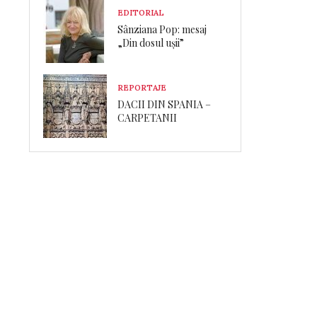
EDITORIAL
Sânziana Pop: mesaj
„Din dosul ușii”
REPORTAJE
DACII DIN SPANIA –
CARPETANII