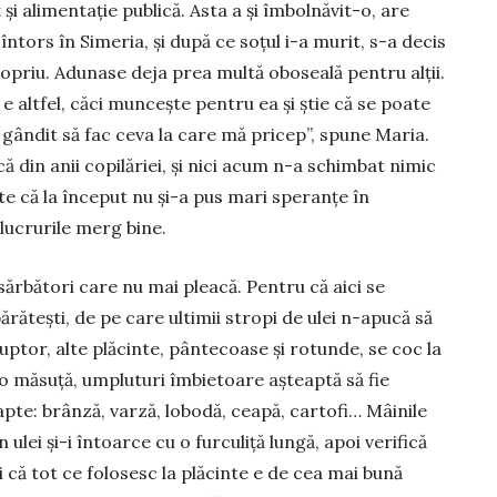
 și ali­mentație publică. Asta a și îm­bolnăvit-o, are
întors în Simeria, și după ce soțul i-a murit, s-a decis
priu. Adunase deja prea multă oboseală pentru alții.
e altfel, căci muncește pentru ea și știe că se poate
gândit să fac ceva la care mă pricep”, spune Maria.
că din anii copilăriei, și nici acum n-a schimbat nimic
ște că la început nu și-a pus mari speranțe în
lucrurile merg bine.
sărbători care nu mai pleacă. Pentru că aici se
ărătești, de pe care ultimii stropi de ulei n-apucă să
ptor, alte plăcinte, pântecoase și ro­tunde, se coc la
 o măsuță, umpluturi îmbietoare așteaptă să fie
pte: brânză, varză, lobodă, ceapă, cartofi… Mâinile
 ulei și-i întoarce cu o furculiță lungă, apoi verifică
iți că tot ce folosesc la plăcinte e de cea mai bună