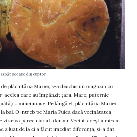
aspăt scoase din cuptor
 de plăcintăria Mariei, s-a deschis un magazin cu
tr-acelea care au împânzit țara. Mare, puternic
bunătăți… mincinoase. Pe lângă el, plăcintăria Mariei
la bal. O-ntreb pe Maria Puica dacă ve­cinătatea
 vi se va părea ciudat, dar nu. Vecinii aceștia mi-au
ne a luat de la ei a făcut imediat diferența, și-a dat