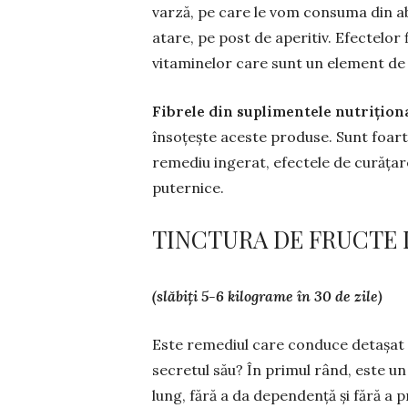
varză, pe care le vom consuma din ab
atare, pe post de aperitiv. Efec­telor 
vitaminelor care sunt un element de e
Fibrele din suplimentele nutrițion
însoțește aceste produse. Sunt foarte
remediu ingerat, efec­tele de curățar
puternice.
TINCTURA DE FRUCTE 
(slăbiți 5-6 kilograme în 30 de zile)
Este remediul care conduce detașat în
secretul său? În primul rând, este un 
lung, fără a da depen­dență și fără a p