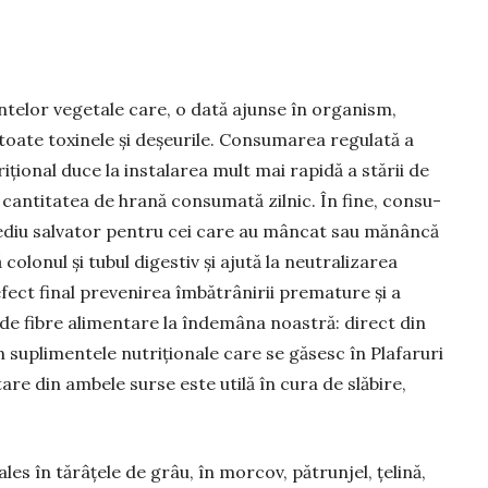
ntelor ve­getale care, o dată ajunse în organism,
toate toxinele și deșeu­rile. Consumarea regulată a
țional duce la instalarea mult mai rapi­dă a stă­rii de
 cantitatea de hrană consumată zilnic. În fine, con­su­
mediu salvator pentru cei care au mâncat sau mănâncă
olonul și tubul digestiv și ajută la neutralizarea
a efect final prevenirea îmbătrânirii premature și a
 de fibre ali­men­tare la îndemâna noastră: di­rect din
n suplimentele nu­tri­ționale care se găsesc în Plafaruri
n­tare din ambele surse este utilă în cura de slăbire,
les în tărâțele de grâu, în morcov, pătrunjel, țelină,