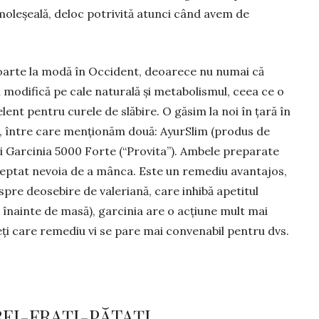
oleșeală, deloc potrivită atunci când avem de
foarte la modă în Occident, deoarece nu numai că
odifică pe cale na­tu­­rală și metabolismul, ceea ce o
nt pentru curele de slăbire. O găsim la noi în țară în
e, între care menționăm două: AyurSlim (produs de
 Garcinia 5000 Forte (“Pro­vita”). Ambele preparate
reptat nevoia de a mânca. Este un remediu avantajos,
 spre deosebire de valeriană, care inhibă apetitul
 înainte de masă), garcinia are o acțiune mult mai
geți care re­mediu vi se pare mai convenabil pentru dvs.
REI-FRAȚI-PĂTAȚI