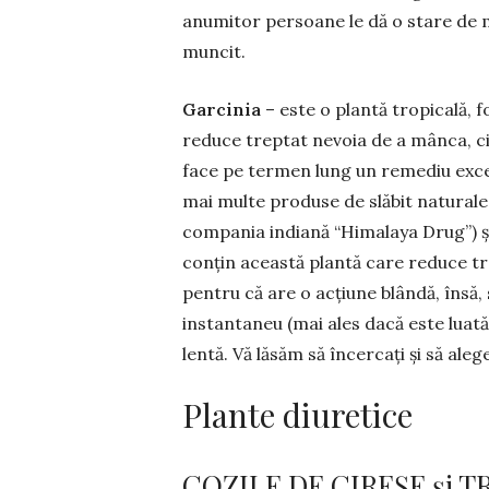
anumitor persoane le dă o stare de m
muncit.
Garcinia
– este o plantă tropicală, 
reduce treptat nevoia de a mânca, ci m
face pe termen lung un remediu excele
mai multe produse de slă­bit natural
compania indiană “Himalaya Drug”) și
conțin această plantă care reduce t
pentru că are o acțiune blândă, însă,
instantaneu (mai ales dacă este luată
lentă. Vă lăsăm să încercați și să ale
Plante diuretice
COZILE DE CIREȘE și T