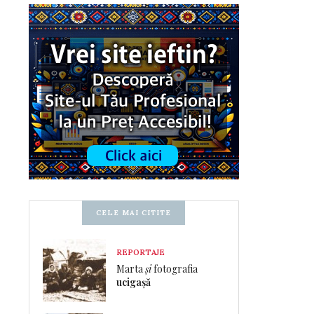
CELE MAI CITITE
REPORTAJE
Marta
și
fotografia
ucigașă