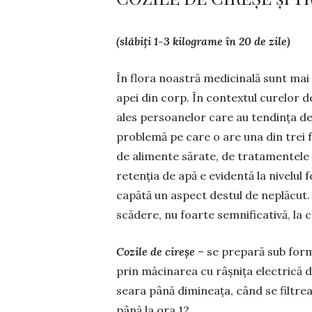
(slăbiți 1-3 kilograme în 20 de zile)
În flora noastră medicinală sunt mai 
apei din corp. În contextul curelor d
ales persoanelor care au tendința de 
problemă pe care o are una din trei 
de alimente sărate, de tra­tamentele c
retenția de apă e evidentă la nivelul fe
capătă un aspect des­tul de neplăcut.
scădere, nu foarte semnifi­ca­tivă, la
Cozile de cireșe
– se prepară sub formă
prin măcinarea cu râșnița electrică d
seara până di­mi­neața, când se filtr
până la ora 12.