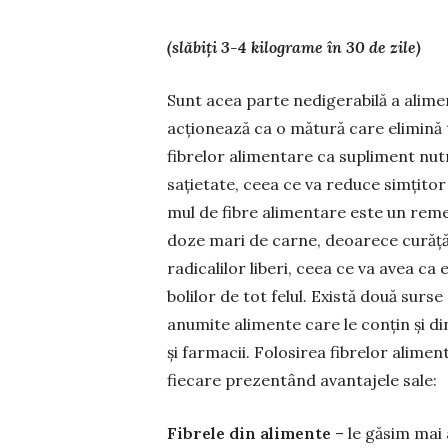
(slăbiți 3-4 kilograme în 30 de zile)
Sunt acea parte nedigerabilă a ali­me
acționează ca o mătură care elimină 
fibrelor alimentare ca su­pliment nutri
sațietate, ceea ce va reduce simțitor
mul de fibre ali­mentare este un re
doze mari de carne, deoarece curăță c
radica­lilor liberi, ceea ce va avea c
bolilor de tot felul. Există două surse
anumite ali­mente care le conțin și di
și far­macii. Folosirea fibrelor ali­me
fiecare prezentând avantajele sale:
Fibrele din alimente
– le găsim mai a