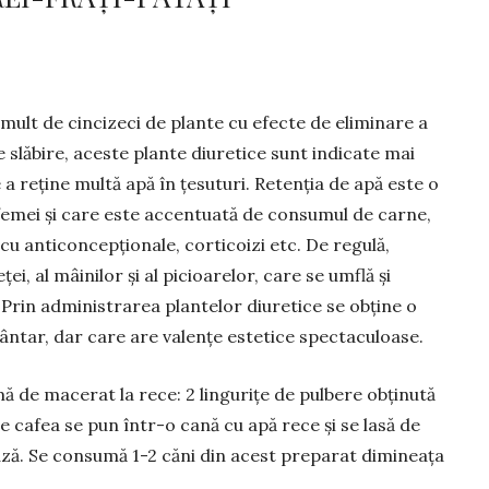
mult de cincizeci de plante cu efecte de eliminare a
e slăbire, aceste plante diuretice sunt indicate mai
a reține multă apă în țesuturi. Retenția de apă este o
femei și care este accentuată de consumul de carne,
u anticoncep­țio­nale, corticoizi etc. De regu­lă,
ței, al mâinilor și al picioa­relor, care se umflă și
 Prin administrarea plantelor diuretice se obține o
 cântar, dar care are va­lențe estetice spectaculoase.
 de ma­cerat la rece: 2 lingurițe de pulbere obținută
e cafea se pun într-o cană cu apă rece și se lasă de
ează. Se consumă 1-2 căni din acest preparat dimineața