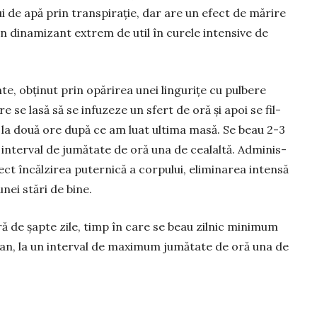
i de apă prin trans­pi­rație, dar are un efect de mărire
un dinami­zant extrem de util în curele intensive de
e, obți­nut prin opărirea unei lingurițe cu pulbere
 se lasă să se infu­zeze un sfert de oră și apoi se fil­
la două ore după ce am luat ul­tima masă. Se beau 2-3
 interval de jumătate de oră una de cealaltă. Admi­nis­
ct încăl­zi­rea puternică a corpului, eliminarea intensă
unei stări de bine.
ă de șapte zile, timp în care se beau zilnic minimum
ran, la un interval de maximum jumătate de oră una de