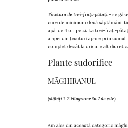
Tinctura de trei-frați-pătați
– se găse
cure de minimum două săptămâni, timp
apă, de 4 ori pe zi. La trei-frați-păt
a apei din țesuturi apare prin cumul, 
complet decât la oricare alt diuretic
Plante sudorifice
MĂGHIRANUL
(slăbiți 1-2 kilograme în 7 de zile)
Am ales din această categorie măghir