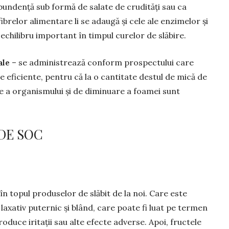
undență sub formă de salate de crudități sau ca
fibrelor alimentare li se adaugă și cele ale enzimelor și
chilibru important în timpul curelor de slăbire.
ale
– se administrează conform prospectului care
 eficiente, pentru că la o cantitate destul de mică de
e a organis­mului și de diminuare a foamei sunt
DE SOC
 topul pro­­duselor de slăbit de la noi. Care este
laxativ puternic și blând, care poate fi luat pe termen
roduce iritații sau alte efecte adver­se. Apoi, fructele