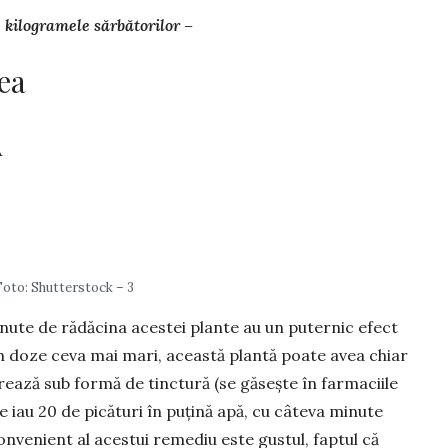
 kilogramele sărbătorilor –
ea
A
Foto: Shutterstock – 3
ute de ră­dăcina acestei plante au un puternic efect
în doze ceva mai mari, această plantă poate avea chiar
rează sub formă de tinc­tură (se găsește în farmaciile
e iau 20 de picături în puțină apă, cu câteva minute
onvenient al acestui remediu este gustul, faptul că