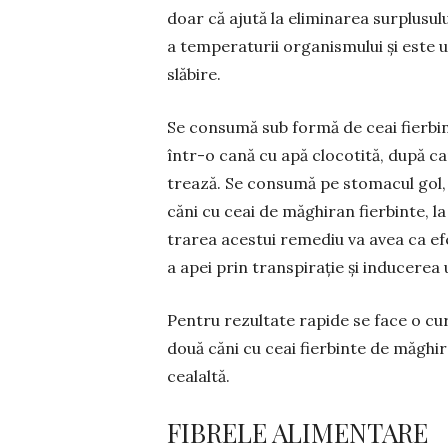
doar că ajută la eliminarea surplusulu
a tempe­raturii organismului și este 
slăbire.
Se consumă sub formă de ceai fierbint
într-o cană cu apă clocotită, după care
trează. Se consumă pe stomacul gol, 
căni cu ceai de măghiran fierbinte, la
trarea acestui remediu va avea ca efe
a apei prin transpirație și inducerea 
Pentru rezultate rapide se face o cur
două căni cu ceai fierbinte de măghi
cealaltă.
FIBRELE ALIMENTARE