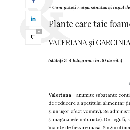
– Cum puteți scăpa sănătos și rapid de
Plante care taie foam
0
VALERIANA și GARCINI
(slăbiți 3-4 kilograme în 30 de zile)
Valeriana
– anumite substanțe conțin
de redu­cere a apetitului alimentar (
și un ușor efect vomitiv). Se administ
și magazinele naturiste). De regulă, s
înainte de fiecare masă. Singurul inc