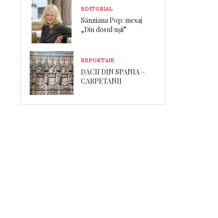
EDITORIAL
Sânziana Pop: mesaj
„Din dosul ușii”
REPORTAJE
DACII DIN SPANIA –
CARPETANII