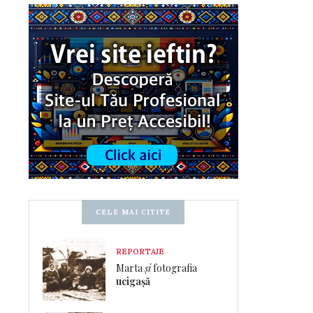
CELE MAI CITITE
REPORTAJE
Marta
și
fotografia
ucigașă