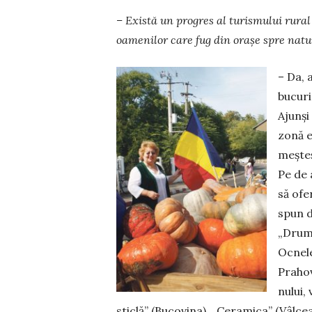
– Există un progres al turismului rural
oamenilor care fug din orașe spre natură
– Da, 
bucuri
Ajunşi 
zonă e
meşteş
Pe de 
să ofe
spun d
„Drumu
Ocnele
Prahov
nului,
sticlă” (Bucovina), „Ceramica” (Vâl­c