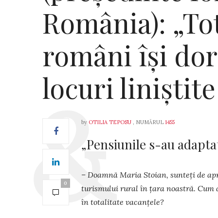
România): „To
români își dor
locuri liniștite
by
OTILIA TEPOSU
, NUMĂRUL
1455
„Pensiunile s-au adaptat
– Doamnă Maria Stoian, sunteți de apr
0
turis­mului rural în țara noastră. Cum
în tota­litate vacanțele?