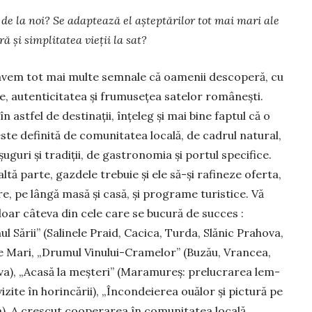
 de la noi? Se adaptează el aștep­tărilor tot mai mari ale
 și sim­plitatea vieții la sat?
avem tot mai multe semnale că oamenii descoperă, cu
e, autenticitatea și frumusețea satelor româneşti.
în astfel de destinaţii, înțe­leg şi mai bine faptul că o
ste definită de comunitatea locală, de cadrul natural,
uguri şi tradiţii, de gastronomia și portul specifice.
altă parte, gazdele trebuie și ele să-și rafineze ofer­ta,
re, pe lângă masă și casă, și programe tu­ris­tice. Vă
oar câteva din cele care se bucură de succes :
l Sării” (Salinele Praid, Cacica, Turda, Slănic Prahova,
 Mari, „Dru­mul Vinului-Cramelor” (Buzău, Vrancea,
a), „Aca­să la meşteri” (Maramureş: prelucrarea lem­
 vizite în horincării), „Încondeierea ouălor și pictură pe
ea). A crescut cooperarea în comunitatea locală,