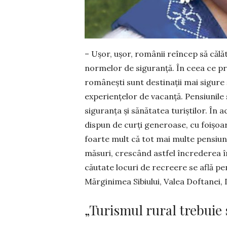
– Uşor, uşor, românii reîncep să călă
normelor de sigu­ranţă. În ceea ce pr
româneşti sunt destinaţii mai si­gure 
experienţelor de vacanţă. Pensiunile
siguranţa şi sănătatea turiştilor. În 
dispun de curți ge­neroase, cu foişoa­r
foarte mult că tot mai multe pen­siun
măsuri, crescând astfel încrederea în
căutate locuri de recreere se află pen
Mărginimea Sibiului, Valea Dofta­nei,
„Turismul rural trebuie 