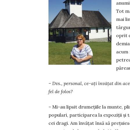
anumit
Tot ma
mai li
târgur
oprit 
demia 
acum r
petrec
pă­rea
– Dvs., personal, ce-ați învățat din ac
fel de folos?
– Mi-au lipsit drumețiile la munte, pli
populari, participarea la expoziţii şi
cei dragi. Am învățat însă să prețuie