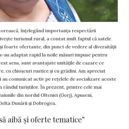
torească, în­ţe­legând importanţa respectării
ivește turismul rural, a contat mult faptul că satele
şi foarte ofertante, din punct de vedere al diversităţii
 s-au adaptat rapid la noile măsuri impuse pentru
acest sens, sunt avantajate unităţile de cazare ce
e, cu chioşcuri rustice și cu gră­dini. Am apreciat
i au comunicat activ pe reţelele de socializare aceste
 rândul turiştilor. În prezent, printre cele mai
siunile din nordul Olteniei (Gorj), Apuseni,
 Delta Dunării şi Dobrogea.
să aibă și oferte tematice”