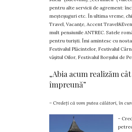
pentru alte servicii de agrement: închi
meş­teşu­guri etc. În ultima vreme, ch
Travel, Vacanţe, Accent Travel&Event
mult pensiunile ANTREC. Sa­tele român
pentru turişti. Îmi amintesc cu nostal
Fes­tivalul Plăcintelor, Festivalul Câr
văşitul Oilor, Festivalul Borşului de Pe
„Abia acum realizăm cât
împreună”
– Credeți că vom putea călători, în cu­
– Cred
petrec