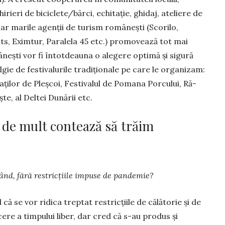
rieri de bici­clete/bărci, echitaţie, ghi­daj, ateliere de
iar marile agenţii de tu­rism românești (Sco­rilo,
s, Eximtur, Paralela 45 etc.) promo­vează tot mai
eşti vor fi întotdeauna o alegere optimă şi si­gură
gie de fes­tivalurile tradiţionale pe care le organizam:
naţilor de Pleş­coi, Festivalul de Pomana Porcului, Ră­
şte, al Deltei Dunării etc.
 de mult contează să trăim
rând, fără restricțiile impuse de pandemie?
 că se vor ridica treptat restricțiile de călătorie şi de
ere a timpului liber, dar cred că s-au produs și