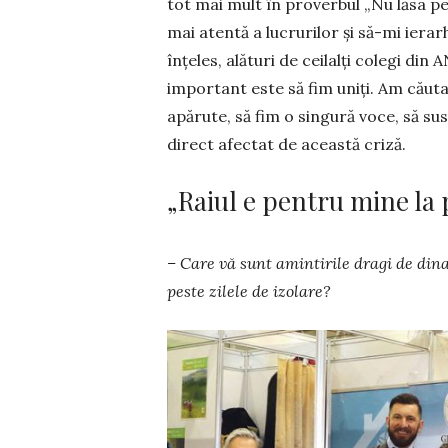
tot mai mult în proverbul „Nu lăsa pe 
mai atentă a lucrurilor și să-mi ierar
înțeles, alături de ceilalţi colegi din
important este să fim uniţi. Am căuta
apărute, să fim o singură voce, să su
direct afectat de această criză.
„Raiul e pentru mine la 
– Care vă sunt amintirile dragi de din
peste zilele de izolare?