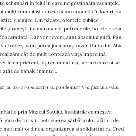
e schim­bări în felul în care ne gestionăm vacanțele.
i mulţi români îşi doresc acum con­cedii în locuri cât
niștite și sigure. Din păcate, ofertele publice –
ile țărănești, iarmaroacele, petrecerile, horele – s-au
deocamdată. Dar vor reveni, sunt absolut sigură. Pan­
va trece și vom putea juca iarăși învârtita în doi. Abia
ealizăm cât de mult contează via­ța împreună,
erile cu prie­teni, ieșirea în natură, lucruri care ni se
u atât de banale înainte…
est joc de-a baba oarba cu pande­mia? V-a fost în vreun
mbările prin Muzeul Satului, întâl­ni­rile cu meșteri
 târguri de turism, petre­cerea sărbătorilor alături de
sc mai mult ordinea, organizarea și solidaritatea. Cred