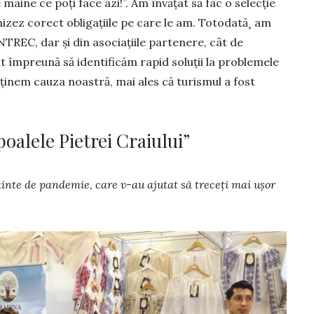
mâine ce poţi face azi!”. Am învățat să fac o selecție
hizez corect obli­gațiile pe care le am. Totodată¸ am
 ANTREC, dar şi din asociaţiile parte­nere, cât de
t împreună să identificăm rapid soluţii la problemele
sţinem cauza noastră, mai ales că turis­mul a fost
poalele Pietrei Craiului”
ainte de pandemie, care v-au ajutat să treceți mai ușor