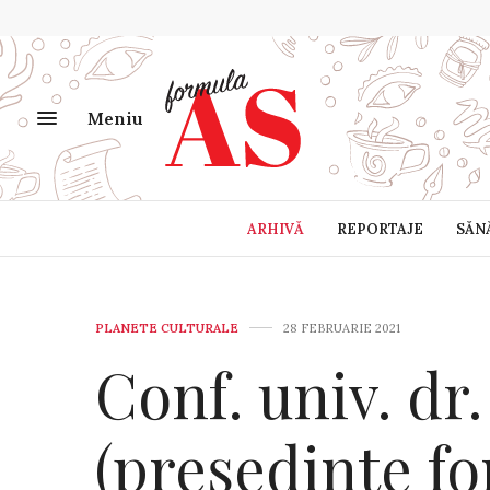
Meniu
ARHIVĂ
REPORTAJE
SĂN
PLANETE CULTURALE
28 FEBRUARIE 2021
Conf. univ. d
(președinte 