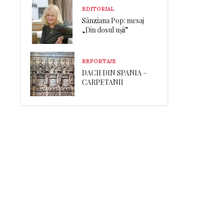
EDITORIAL
Sânziana Pop: mesaj
„Din dosul ușii”
REPORTAJE
DACII DIN SPANIA –
CARPETANII