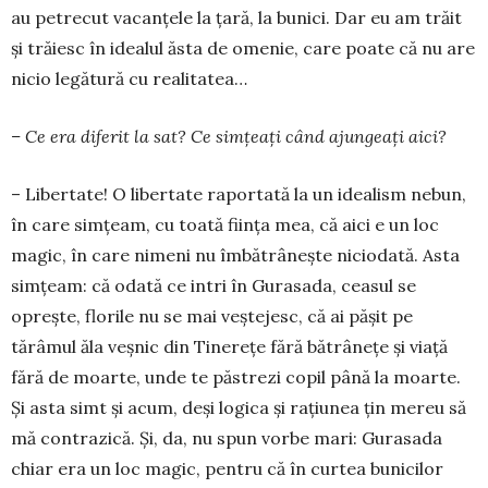
au petrecut vacanțele la țară, la bunici. Dar eu am trăit
și trăiesc în idealul ăsta de omenie, care poate că nu are
nicio legătură cu realitatea…
– Ce era diferit la sat? Ce simțeați când ajungeați aici?
– Libertate! O libertate raportată la un idealism nebun,
în care simțeam, cu toată ființa mea, că aici e un loc
magic, în care nimeni nu îmbătrânește ni­cio­dată. Asta
simțeam: că odată ce intri în Gura­sada, ceasul se
oprește, florile nu se mai veștejesc, că ai pășit pe
tărâmul ăla veșnic din Tinerețe fără bătrânețe şi viață
fără de moarte, unde te păstrezi copil până la moarte.
Și asta simt și acum, deși logica și rațiunea țin mereu să
mă contrazică. Și, da, nu spun vorbe mari: Gurasada
chiar era un loc magic, pentru că în curtea bunicilor