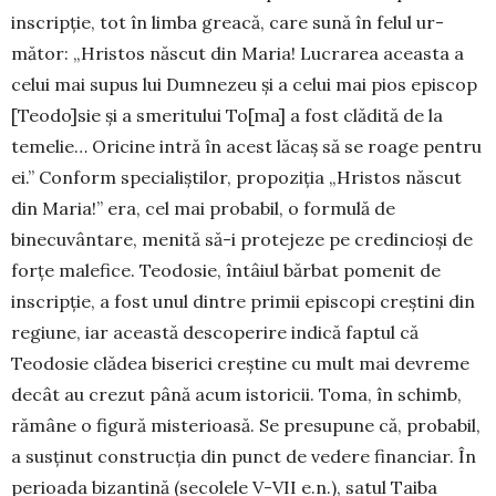
ins­cripţie, tot în limba grea­că, care sună în felul ur­
mător: „Hristos născut din Maria! Lucrarea aceas­ta a
celui mai supus lui Dum­nezeu şi a celui mai pios episcop
[Teodo]sie şi a smeritului To[ma] a fost clădită de la
temelie… Ori­­cine intră în acest lă­caş să se roage pentru
ei.” Conform specialiş­tilor, propoziţia „Hristos născut
din Maria!” era, cel mai probabil, o formulă de
binecuvântare, menită să-i protejeze pe credincioşi de
forţe malefice. Teo­dosie, întâiul bărbat pomenit de
inscripţie, a fost unul dintre primii episcopi creştini din
regiune, iar această descoperire indică faptul că
Teodosie clădea biserici creştine cu mult mai devreme
decât au crezut până acum istoricii. Toma, în schimb,
rămâne o figură misterioasă. Se presupune că, probabil,
a susţinut construcţia din punct de vedere financiar. În
perioada bizantină (secolele V-VII e.n.), satul Taiba