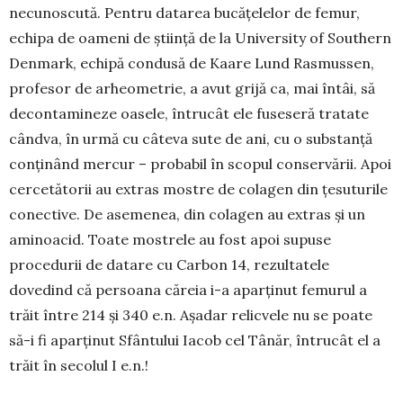
necu­noscută. Pentru datarea bucăţelelor de femur,
echipa de oa­meni de ştiinţă de la University of Southern
Den­mark, echipă condusă de Kaare Lund Ras­mussen,
profesor de arheometrie, a avut grijă ca, mai întâi, să
decontamineze oasele, întrucât ele fuseseră tratate
cândva, în urmă cu câteva sute de ani, cu o substanţă
conţinând mercur – probabil în scopul conservării. Apoi
cercetătorii au extras mos­tre de colagen din ţesuturile
conective. De ase­menea, din colagen au extras şi un
aminoacid. Toate mostrele au fost apoi supuse
procedurii de datare cu Carbon 14, rezultatele
dovedind că persoana căreia i-a aparţinut femurul a
trăit între 214 şi 340 e.n. Aşadar relicvele nu se poate
să-i fi aparţinut Sfân­tului Iacob cel Tânăr, întrucât el a
trăit în secolul I e.n.!