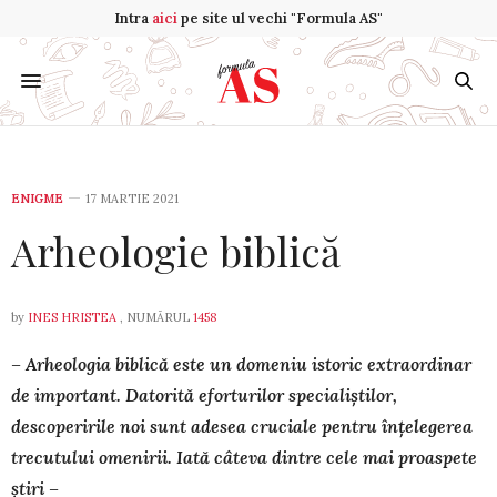
Intra
aici
pe site ul vechi "Formula AS"
ENIGME
17 MARTIE 2021
Arheologie biblică
by
INES HRISTEA
, NUMĂRUL
1458
– Arheologia biblică este un domeniu istoric extraordinar
de im­por­tant. Datorită eforturilor specialiştilor,
descoperirile noi sunt adesea cruciale pentru înţelegerea
trecutului omenirii. Iată câteva dintre cele mai proaspete
ştiri –