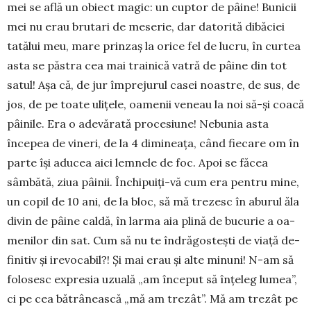
mei se află un obiect magic: un cuptor de pâine! Bunicii
mei nu erau brutari de meserie, dar datorită dibăciei
tatălui meu, mare prinzaș la orice fel de lucru, în curtea
asta se păstra cea mai trainică vatră de pâine din tot
satul! Așa că, de jur împrejurul casei noastre, de sus, de
jos, de pe toate ulițele, oamenii veneau la noi să-și coacă
pâinile. Era o adevărată pro­cesiune! Nebunia asta
începea de vineri, de la 4 dimineața, când fiecare om în
parte își aducea aici lemnele de foc. Apoi se făcea
sâmbătă, ziua pâinii. Închipuiți-vă cum era pentru mine,
un copil de 10 ani, de la bloc, să mă trezesc în aburul ăla
divin de pâine caldă, în larma aia plină de bucurie a oa­
me­nilor din sat. Cum să nu te îndră­gos­tești de viață de­
finitiv și irevocabil?! Și mai erau și alte mi­nuni! N-am să
folosesc expresia uzu­ală „am în­ceput să în­țe­leg lumea”,
ci pe cea bă­­trâ­nească „mă am tre­zât”. Mă am tre­zât pe