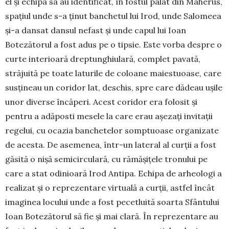
el şi echipa sa au iden­tificat, în fostul palat din Maherus,
spaţiul unde s-a ţinut banchetul lui Irod, unde Salomeea
şi-a dansat dansul nefast şi unde capul lui Ioan
Botezătorul a fost adus pe o tipsie. Este vorba despre o
curte in­terioară dreptunghiulară, complet pavată,
străjuită pe toate laturile de coloane maiestuoase, care
sus­ţineau un coridor lat, deschis, spre care dădeau uşile
unor diverse încăperi. Acest coridor era folosit şi
pentru a adăposti mesele la care erau aşezaţi invitaţii
regelui, cu ocazia ban­che­telor somp­tuoase orga­nizate
de a­cesta. De aseme­nea, într-un lateral al curţii a fost
găsită o nişă se­mi­cir­culară, cu rămă­şi­ţele tronului pe
care a stat odinioară Irod Antipa. Echi­pa de arheologi a
realizat şi o reprezentare virtuală a curţii, astfel încât
imaginea locului unde a fost pecetluită soarta Sfântului
Ioan Botezătorul să fie şi mai clară. În reprezentare au