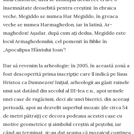
însemnătate deosebită pentru creş­tini: în ebrai­ca
veche, Megiddo se numea Har Me­giddo, în grea­ca
veche se numea Harmaghedon, iar în latină, Ar­
maghedon! Aşadar, după cum aţi dedus, Megiddo este
locul Armaghedonului, cel pomenit în Biblie în
„Apocalipsa Sfântului Ioan”!
Dar să revenim la arheologie: în 2005, în această zonă a
fost descoperită prima inscripţie care îl indică pe Iisus
Hristos ca Dumnezeu! Iniţial, arheologii au găsit ruinele
unui sat datând din secolul al III-lea e.n., apoi urmele
unei case de rugăciuni, deci ale unei biserici, din aceeaşi
perioadă, apoi au dezvelit su­per­bul mozaic (de circa 54
de metri pătraţi) ce decora podeaua acestei case cu
motive geometrice şi sim­bolul creştin al peştelui, iar
când au terminat, şi-au dat seama că mozaicul conţinea