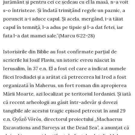
jurământ şi pentru cei ce şedeau cu el la masă, n-a voit
s-o întristeze. Şi îndată trimi­ţând regele un paznic, a
poruncit a-i aduce ca­pul. Şi acela, mergând, i-a tăiat
capul în temniţă, l-a adus pe tipsie şi l-a dat fetei, iar
fata l-a dat mamei sale.”(Marcu 6:22-28)
Istorisirile din Biblie au fost confirmate parţial de
scrierile lui Iosif Flaviu, un istoric evreu născut în
Ierusalim, în 37 e.n. El a fost cel care a indicat nu­mele
fiicei Irodiadei şi a arătat că petrecerea lui Irod a fost
organizată în Maherus, un fort roman din apropierea
Mării Moarte, azi localizat pe teritoriul Iordaniei. Și iată
că recent arheologii au găsit în­tr-ade­văr şi dovezi
tangibile ale acestui tragic episod pe­trecut în anul 29
e.n. Győző Vörös, directorul proiectului „Machaerus
Excavations and Surveys at the Dead Sea”, a anunţat că