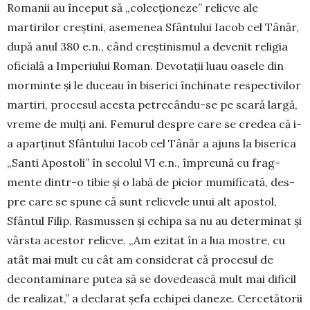
Romanii au început să „co­lecţioneze” relicve ale
martirilor creş­tini, asemenea Sfântului Ia­cob cel Tânăr,
după anul 380 e.n., când creştinismul a devenit re­ligia
oficială a Imperiului Ro­man. De­votaţii luau oasele din
morminte şi le duceau în bi­serici în­chi­nate res­pec­ti­vilor
martiri, procesul aces­­ta petrecân­du-se pe sca­ră lar­gă,
vreme de mulţi ani. Femurul des­pre care se cre­dea că i-
a apar­ţinut Sfân­tului Iacob cel Tâ­năr a a­juns la biserica
„Santi Apos­­toli” în secolul VI e.n., împreună cu frag­
men­te dintr-o tibie şi o labă de picior mumificată, des­
pre care se spune că sunt re­lic­vele unui alt apostol,
Sfân­tul Filip. Rasmussen şi echipa sa nu au determinat şi
vârsta acestor relicve. „Am ezitat în a lua mostre, cu
atât mai mult cu cât am considerat că procesul de
decontaminare putea să se dovedească mult mai dificil
de realizat,” a decla­rat şefa echipei daneze. Cercetătorii