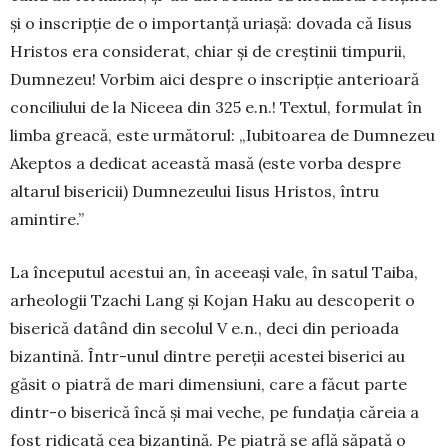
şi o inscripţie de o im­portanţă uriaşă: dovada că Iisus
Hristos era con­siderat, chiar şi de creştinii timpurii,
Dumnezeu! Vorbim aici despre o inscripţie anterioară
conciliului de la Niceea din 325 e.n.! Textul, formulat în
limba greacă, este următorul: „Iubitoarea de Dumnezeu
Akeptos a dedicat această masă (este vorba despre
altarul bisericii) Dumnezeului Iisus Hristos, întru
amintire.”
La începutul acestui an, în aceeaşi vale, în satul Taiba,
arheologii Tzachi Lang şi Kojan Haku au descoperit o
biserică datând din secolul V e.n., deci din perioada
bizantină. În­tr-unul dintre pereţii aces­tei biserici au
găsit o pia­tră de mari dimensiuni, ca­re a făcut parte
dintr-o biserică încă şi mai veche, pe fundaţia căreia a
fost ridicată cea bizantină. Pe piatră se află săpată o