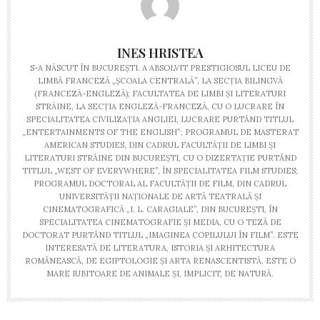
INES HRISTEA
S-A NĂSCUT ÎN BUCUREŞTI. A ABSOLVIT PRESTIGIOSUL LICEU DE
LIMBĂ FRANCEZĂ „ŞCOALA CENTRALĂ”, LA SECŢIA BILINGVĂ
(FRANCEZĂ-ENGLEZĂ); FACULTATEA DE LIMBI ŞI LITERATURI
STRĂINE, LA SECŢIA ENGLEZĂ-FRANCEZĂ, CU O LUCRARE ÎN
SPECIALITATEA CIVILIZAŢIA ANGLIEI, LUCRARE PURTÂND TITLUL
„ENTERTAINMENTS OF THE ENGLISH”; PROGRAMUL DE MASTERAT
AMERICAN STUDIES, DIN CADRUL FACULTĂŢII DE LIMBI ŞI
LITERATURI STRĂINE DIN BUCUREŞTI, CU O DIZERTAŢIE PURTÂND
TITLUL „WEST OF EVERYWHERE”, ÎN SPECIALITATEA FILM STUDIES;
PROGRAMUL DOCTORAL AL FACULTĂŢII DE FILM, DIN CADRUL
UNIVERSITĂŢII NAŢIONALE DE ARTĂ TEATRALĂ ŞI
CINEMATOGRAFICĂ „I. L. CARAGIALE”, DIN BUCUREŞTI, ÎN
SPECIALITATEA CINEMATOGRAFIE ŞI MEDIA, CU O TEZĂ DE
DOCTORAT PURTÂND TITLUL „IMAGINEA COPILULUI ÎN FILM”. ESTE
INTERESATĂ DE LITERATURA, ISTORIA ŞI ARHITECTURA
ROMÂNEASCĂ, DE EGIPTOLOGIE ŞI ARTA RENASCENTISTĂ. ESTE O
MARE IUBITOARE DE ANIMALE ŞI, IMPLICIT, DE NATURĂ.