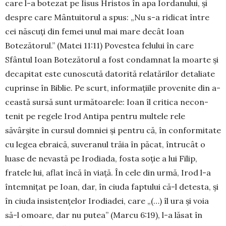
care l-a botezat pe Iisus Hristos în apa Iordanului, și
despre care Mântuitorul a spus: „Nu s-a ridicat între
cei născuţi din femei unul mai mare decât Ioan
Botezătorul.” (Matei 11:11) Povestea felului în care
Sfântul Ioan Botezătorul a fost con­dam­nat la moarte şi
decapitat este cunoscută da­torită relatărilor detaliate
cu­prinse în Biblie. Pe scurt, in­formaţiile provenite din a­
ceastă sursă sunt ur­mă­toa­rele: Ioan îl critica ne­con­
tenit pe regele Irod Antipa pentru multele rele
săvârşite în cursul domniei şi pentru că, în conformitate
cu legea ebraică, suveranul trăia în păcat, întrucât o
luase de nevastă pe Irodiada, fosta soţie a lui Filip,
fratele lui, aflat încă în viaţă. În cele din urmă, Irod l-a
întemniţat pe Ioan, dar, în ciuda faptului că-l detesta, și
în ciuda insistenţelor Iro­diadei, care „(…) îl ura şi voia
să-l omoare, dar nu putea” (Marcu 6:19), l-a lăsat în