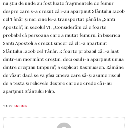
nu ştiu de unde au fost luate fragmentele de femur
despre care s-a crezut că i-au aparţinut Sfântului Iacob
cel Tânăr şi nici cine le-a transportat până la „Santi
Apostoli”, în secolul VI. „Considerăm că e foarte
probabil că per­soana care a mutat femurul în biserica
Santi Apostoli a crezut sincer că el i-a aparţinut
Sfântului Iacob cel Tânăr. E foarte probabil că l-a luat
din­tr-un mormânt creştin, deci osul i-a aparţinut unuia
dintre creştinii timpurii”, a explicat Rasmussen. Ră­mâne
de văzut dacă se va găsi cineva care să-şi asume riscul
de a testa şi re­lic­vele despre care se cre­de că i-au
aparţinut Sfân­tului Filip.
TAGS:
ENIGME