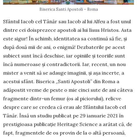
Biserica Santi Apostoli – Roma
Sfântul Iacob cel Tânăr sau Iacob al lui Alfeu a fost unul
dintre cei doisprezece apostoli ai lui Iisus Hristos. Asta
este sigur! În schimb, identitatea sa continuă să fie, şi
după două mii de ani, o enigmă! Dezbaterile pe acest
subiect sunt încă deschise, iar opiniile şi teoriile sunt
încă numeroase şi contra­dictorii. Iar, recent, un nou
mister a venit să se adau­ge imaginii, şi aşa incerte, a
acestui sfânt. Biserica „Santi Apostoli” din Roma a
adăpostit vreme de pes­te o mie cinci sute de ani câteva
fragmente dintr-un femur (os al piciorului), relicve
despre care se credea că erau ale Sfântului Iacob cel
Tânăr. Însă un studiu pu­blicat pe 29 ianuarie 2021 în
prestigioasa publi­caţie Heritage Science a arătat că, de
fapt, frag­men­tele de os provin de la o altă persoană,