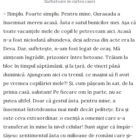
Sărbătoare în curtea casei
– Simplu. Foarte simplu. Pentru mine, Gu­ra­sada a
însemnat mereu acasă. Ăsta e satul bunicilor mei. Așa că
toate vacanțele mele de copil le pe­treceam aici. Acasă
n-a fost niciodată altundeva, deși adresa din acte era la
Deva. Dar, sufletește, n-am fost legat de oraș. Mă
simțeam îngrădit, pri­zonier între betoane. Trăiam la
bloc în timpul săp­tă­mânii, și la țară, de vineri până
duminică. Ajun­geam aici cu trenul, ce mașini să fi avut
pe vremea copilăriei mele?! Și, cum pășeam în sat, de la
prima casă, salutam! Pe fiecare om în parte, nu se
putea altfel. Doar că gestul ăsta, pentru mine, a
însemnat în­totdeauna mai mult decât politețe. Era și
este ceva extraordinar, o esență a omeniei care s-a
trans­ferat în mine la nivel celular! Sunt sigur că împăr­
tășesc sentimentul ăsta cu milioane de români care și-