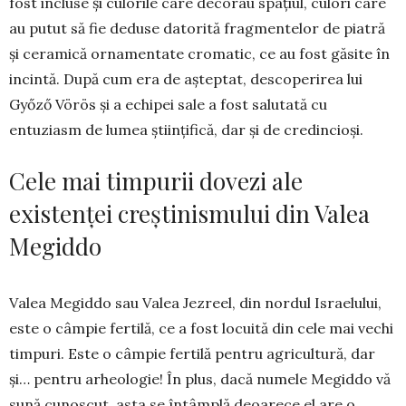
fost incluse şi culorile care decorau spaţiul, culori care
au putut să fie deduse datorită fragmentelor de piatră
şi cera­mică ornamentate cromatic, ce au fost găsite în
in­cintă. După cum era de aşteptat, des­coperirea lui
Győző Vörös şi a echipei sale a fost salutată cu
entuziasm de lumea ştiinţifică, dar şi de cre­din­cioşi.
Cele mai timpurii dovezi ale
existenței creștinismului din Valea
Megiddo
Valea Megiddo sau Valea Jezreel, din nordul Israelului,
este o câmpie fer­tilă, ce a fost locuită din cele mai vechi
timpuri. Este o câmpie fertilă pentru agricultură, dar
şi… pentru arheologie! În plus, dacă numele Megiddo vă
sună cunoscut, asta se întâmplă deoarece el are o