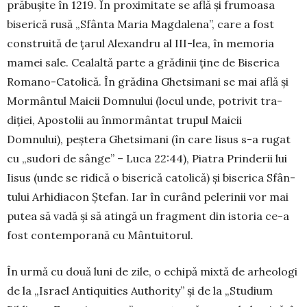
prăbuşite în 1219. În proximitate se află şi frumoasa
biserică rusă „Sfânta Maria Magdalena”, care a fost
cons­tru­ită de ţarul Alexandru al III-lea, în memoria
mamei sale. Cealaltă parte a grădinii ţine de Biserica
Ro­ma­no-Ca­tolică. În grădina Ghetsimani se mai află şi
Mor­mân­tul Maicii Domnului (lo­cul unde, potrivit tra­
diţiei, Apostolii au în­mormântat trupul Mai­­cii
Domnului), peş­tera Ghetsimani (în care Iisus s-a ru­gat
cu „su­dori de sân­ge” – Luca 22:44), Piatra Prin­derii lui
Iisus (unde se ri­dică o biserică ca­tolică) şi biserica Sfân­
tului Arhidiacon Şte­fan. Iar în curând pe­lerinii vor mai
putea să vadă şi să atingă un fragment din istoria ce-a
fost contem­porană cu Mân­tui­torul.
În urmă cu două luni de zile, o echi­pă mixtă de arheo­logi
de la „Israel Antiquities Autho­rity” şi de la „Stu­dium