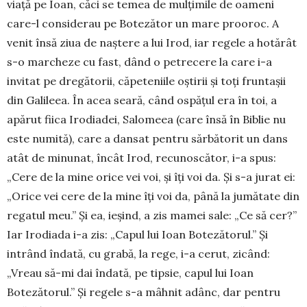
viaţă pe Ioan, căci se temea de mulţimile de oameni
care-l considerau pe Botezător un mare prooroc. A
venit însă ziua de naştere a lui Irod, iar regele a hotărât
s-o marcheze cu fast, dând o petrecere la care i-a
invitat pe dre­gătorii, căpeteniile oştirii şi toţi fruntaşii
din Ga­lileea. În acea seară, când ospăţul era în toi, a
apărut fiica Irodiadei, Salomeea (care însă în Biblie nu
este numită), care a dansat pentru sărbătorit un dans
atât de minunat, încât Irod, recunoscător, i-a spus:
„Cere de la mine orice vei voi, şi îţi voi da. Şi s-a jurat ei:
„Orice vei cere de la mine îţi voi da, până la ju­mă­tate din
regatul meu.” Şi ea, ieşind, a zis mamei sale: „Ce să cer?”
Iar Irodiada i-a zis: „Capul lui Ioan Botezătorul.” Şi
intrând îndată, cu grabă, la rege, i-a cerut, zicând:
„Vreau să-mi dai îndată, pe tipsie, capul lui Ioan
Botezătorul.” Şi regele s-a mâhnit adânc, dar pentru