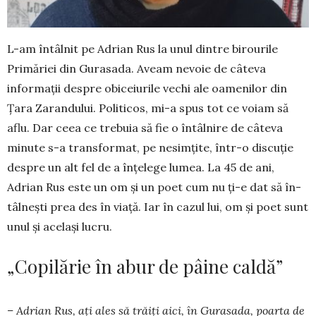
L-am întâlnit pe Adrian Rus la unul dintre birourile
Primăriei din Gurasada. Aveam nevoie de câteva
informații despre obi­ce­iurile vechi ale oamenilor din
Țara Zarandului. Politicos, mi-a spus tot ce voiam să
aflu. Dar ceea ce trebuia să fie o întâlnire de câteva
minute s-a trans­format, pe nesimțite, într-o discuție
despre un alt fel de a înțelege lumea. La 45 de ani,
Adrian Rus este un om și un poet cum nu ți-e dat să în­
tâlnești prea des în viață. Iar în cazul lui, om şi poet sunt
unul și același lucru.
„Copilărie în abur de pâine caldă”
– Adrian Rus, ați ales să trăiți aici, în Gu­ra­sada, poarta de