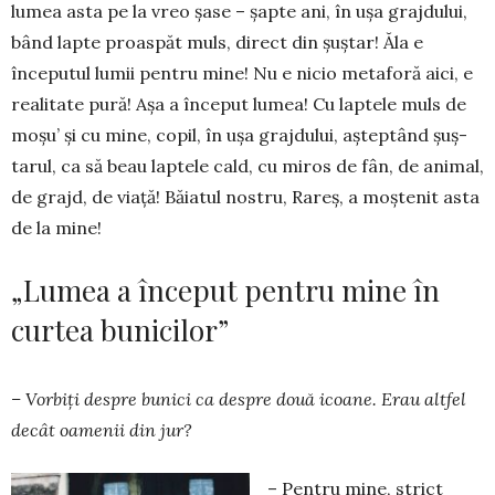
lumea asta pe la vreo șase – șapte ani, în ușa graj­du­lui,
bând lapte proaspăt muls, di­rect din șuș­tar! Ăla e
începutul lumii pentru mine! Nu e nicio metaforă aici, e
re­alitate pură! Așa a început lu­mea! Cu laptele muls de
moșu’ și cu mine, copil, în ușa graj­dului, aș­tep­tând șuș­
tarul, ca să beau laptele cald, cu miros de fân, de animal,
de grajd, de viață! Băiatul nos­­tru, Rareș, a moștenit asta
de la mine!
„Lumea a început pentru mine în
curtea bunicilor”
– Vorbiți despre bunici ca despre două icoane. Erau altfel
decât oamenii din jur?
– Pentru mine, strict