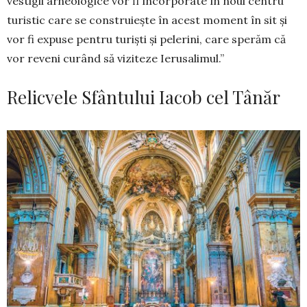
vestigii arheo­logice vor fi încor­porate în noul centru
turistic care se cons­truieşte în acest mo­ment în sit şi
vor fi expuse pentru turişti şi pelerini, care sperăm că
vor reveni curând să viziteze Ie­rusalimul.”
Relicvele Sfântului Iacob cel Tânăr