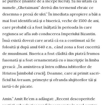
se purifice (înainte de a începe lucrul). Să nu uităm că
nu­mele „Ghetsi­mani” derivă din termenul ebraic ce
desem­na o presă de ulei.” În ime­diata apropiere a băii a
mai fost identificată şi o biserică, ve­che de 1500 de ani,
care probabil că a fost înălţată în perioada în care
regiunea se afla sub conducerea Imperiu­lui Bizantin.
Însă e­xis­tă do­vezi care arată că ea a con­tinuat să fie
folosită şi după anul 640 e.n., când zona a fost cu­cerită
de mu­sul­mani. Biserica a fost clădită din piatră frumos
fa­sonată şi a fost orna­mentată cu o ins­crip­ţie în limba
grea­că: „În amintirea şi întru odihna iu­bi­torilor de
Hristos [sim­bolul cru­cii]. Doam­ne, care ai primit sa­cri­
ficiul lui Avraam, primeşte şi ofranda slujitorilor tăi şi
iar­tă-i de pă­cate.
Amin.” Amit Re’em a adău­gat: „Recent descope­ritele