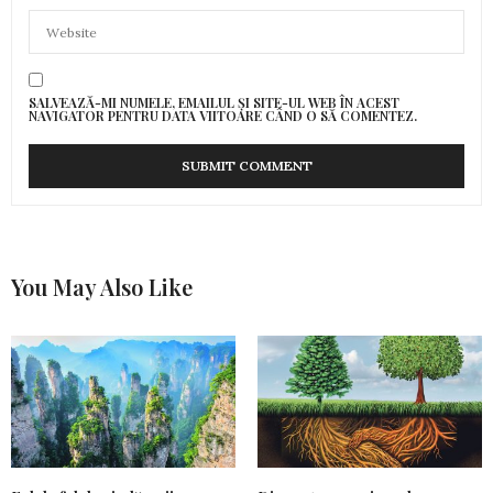
SALVEAZĂ-MI NUMELE, EMAILUL ȘI SITE-UL WEB ÎN ACEST
NAVIGATOR PENTRU DATA VIITOARE CÂND O SĂ COMENTEZ.
You May Also Like