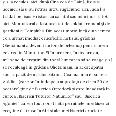
şi s-a recules; aici, după Cina cea de Taină, Iisus şi
ucenicii săi s-au retras întru rugăciune; aici, Iuda l-a
trădat pe Iisus Hristos, cu sărutul său mincinos, şi tot
aici, Mântuitorul a fost arestat de soldaţii romani şi de
gardieni ai Templului. Din acest motiv, încă din vremea
ce a urmat imediat crucificării lui Iisus, grădina
Ghetsimani a devenit un loc de pelerinaj pentru aceia
ce cred în Mântuitor. Şi în prezent, în fiecare an,
milioane de creştini din toată lumea vin să se roage şi să
se reculeagă în grădina Ghetsimani, în acest spaţiu
sacru, păzit de măslini bătrâni. Cea mai mare parte a
grădinii (care se întinde pe o suprafaţă de circa 20 de
hectare) ţine de Biserica Ortodoxă şi este încadrată în
curtea „Bi­sericii Tuturor Naţiunilor” sau „Biserica
Agoniei”, care a fost construită pe ruinele unei biserici
creştine distruse în 614 şi ale unei biserici cruciate