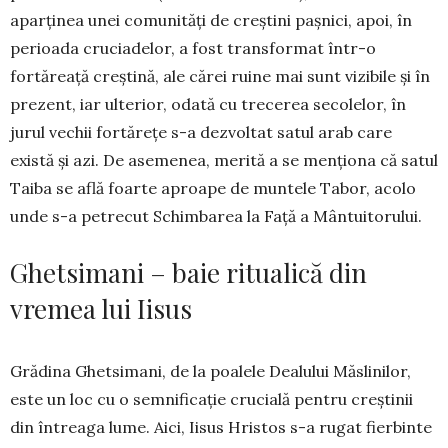
aparţinea unei comunităţi de creştini paşnici, apoi, în
perioada cruciadelor, a fost transformat într-o
fortăreaţă creş­tină, ale cărei ruine mai sunt vizibile şi în
prezent, iar ulterior, odată cu trecerea secolelor, în
jurul vechii fortăreţe s-a dezvoltat satul arab care
există şi azi. De asemenea, merită a se menţiona că satul
Taiba se află foarte aproape de muntele Tabor, acolo
unde s-a petrecut Schimbarea la Faţă a Mântuito­ru­lui.
Ghetsimani – baie ritualică din
vremea lui Iisus
Grădina Ghetsimani, de la poalele Dealului Măs­linilor,
este un loc cu o semnificaţie crucială pentru creştinii
din întreaga lume. Aici, Iisus Hristos s-a rugat fierbinte