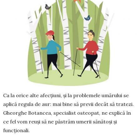
Ca la orice alte afec­țiuni, și la pro­ble­mele umărului se
aplică regula de aur: mai bine să previi decât să tratezi.
Gheorghe Botancea, spe­cialist osteopat, ne explică în
ce fel vom reuși să ne păstrăm umerii sănătoși și
funcționali.