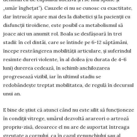
„umăr înghe­țat”). Cauzele ei nu se cunosc cu exactitate,
dar întrucât apare mai des la diabetici și la pa­cienții cu
disfuncții tiroidiene, este posibil ca metabolismul să
joace aici un anumit rol. Boala se desfășoară în trei
stadii: în cel dintâi, care se întinde pe 6-12 săptămâni,
începe restrângerea mobi­li­tății articulare, și suferindul
resimte dureri vio­lente, în al doilea (cu durata de 4-6
luni) du­rerea cedează, în schimb anchilozarea
progresea­ză vizibil, iar în ultimul stadiu se
redobândește trep­tat mobilitatea, de regulă în decursul
unui an.
E bine de știut că atunci când nu este silit să funcționeze
în condiții vitrege, umărul dezvoltă arareori o artroză
propriu-zisă, deoarece el nu are de suportat întreaga
greutate a corpului, ca în ca­zul genunchiului sau al