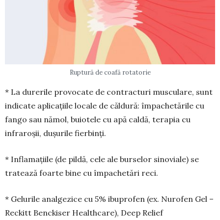
Ruptură de coafă rotatorie
* La durerile provocate de contracturi mus­culare, sunt
indicate aplicațiile locale de căldură: împachetările cu
fango sau nămol, buiotele cu apă caldă, terapia cu
infraroșii, dușurile fier­binți.
* Inflamațiile (de pildă, cele ale burselor si­no­­viale) se
tratează foarte bine cu împachetări reci.
* Gelurile analgezice cu 5% ibuprofen (ex. Nurofen Gel –
Reckitt Benckiser Healthcare), Deep Relief