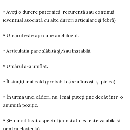
* Aveți o durere puternică, recurentă sau con­tinuă
(eventual asociată cu alte dureri articulare și febră).
* Umărul este aproape anchilozat.
* Articulația pare slăbită și/sau instabilă.
* Umărul s-a umflat.
* Îl simțiți mai cald (probabil că s-a înroșit și pielea).
* În urma unei căderi, nu-l mai puteți ține decât într-o
anumită poziție.
* Și-a modificat aspectul (constatarea este valabilă și
pentru claviculă).