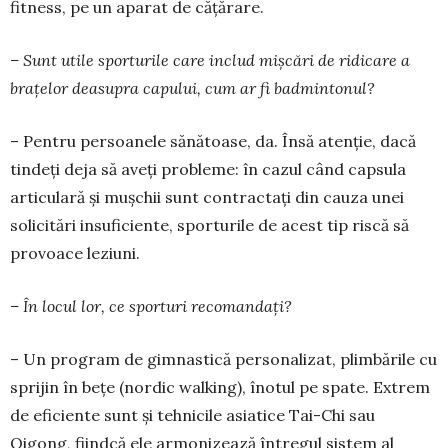
fitness, pe un aparat de cățărare.
– Sunt utile sporturile care includ mișcări de ridicare a
brațelor deasupra capului, cum ar fi badmintonul?
– Pentru persoanele sănă­toase, da. Însă aten­ție, dacă
tin­deți deja să aveți probleme: în cazul când capsula
articulară și mușchii sunt con­tractați din cau­za unei
solicitări insuficiente, spor­turile de acest tip riscă să
provoace leziuni.
– În locul lor, ce sporturi recomandați?
– Un program de gimnastică personalizat, plimbările cu
sprijin în bețe (nordic walking), îno­tul pe spate. Extrem
de eficiente sunt și teh­nicile asiatice Tai-Chi sau
Qigong, fiindcă ele armonizează întregul sistem al