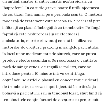
un antiinflamator și antireumatic nesteroidian, ca
Ibuprofenul. În cazurile grave, poate fi utilă injectarea
de cortizon, însă numai pe o perioadă scurtă. O metodă
modernă de trata­ment este terapia PRP, realizată prin
infiltrații cu plasmă îmbogățită cu trombocite. Pe lângă
faptul că este nedureroasă și se efectuează
ambulatoriu, marele ei avantaj constă în utilizarea
factorilor de creștere prezenți în sângele pacientului,
în locul unor medicamente de sinteză, care ar putea
pro­duce efecte secundare. Se recoltează o cantitate
mică de sânge venos, de regulă 15 mililitri, care se
introduce pentru 10 minute într-o centrifugă,
obținându-se astfel o plasmă cu concentrație ridicată
de trombocite, care va fi apoi injectată în articulația
bolnavă a pacientului sau în tendonul lezat, știut fiind că
trombocitele conțin factori de creștere cu proprietăți