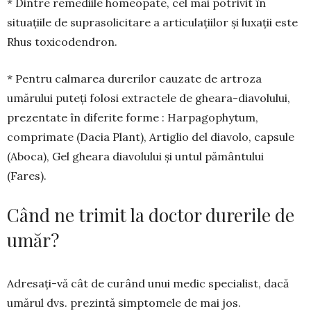
* Dintre remediile homeopate, cel mai potri­vit în
situațiile de suprasolicitare a articulațiilor și luxații este
Rhus toxicodendron.
* Pentru calmarea durerilor cauzate de artro­za
umărului puteți folosi extractele de gheara-diavolului,
prezentate în diferite forme : Harpa­gophytum,
comprimate (Dacia Plant), Artiglio del diavolo, capsule
(Aboca), Gel gheara diavolului și untul pământului
(Fares).
Când ne trimit la doctor durerile de
umăr?
Adresați-vă cât de curând unui medic specia­list, dacă
umărul dvs. prezintă simptomele de mai jos.