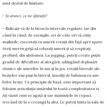
sunt destul de limitate.
– Și atunci, ce ne sfătuiți?
– Ridicați-vă de la birou la intervale regulate, iar din
când în când, de exemplu, ori de câte ori vă citiți
mailurile, executați cu umerii rotații din față spre spate.
Aveți mereu grijă să relaxați ume­rii și să respirați
profund, din abdomen. La jogging, puteți crește puțin
gradul de dificultate al alergării, adăugând deplasări
ritmice ale umerilor în sus și în jos, rotații laterale ale
brațe­lor sau pași în lateral, însoțiți de balansarea am­
belor brațe. Ca principiu de bază, este important să
folosim articulația umărului în toată com­ple­xitatea ei.
Ați văzut cum se agață și sar mai­muțele în copaci,
trecând de la o creangă la alta. Le puteți imita la sala de