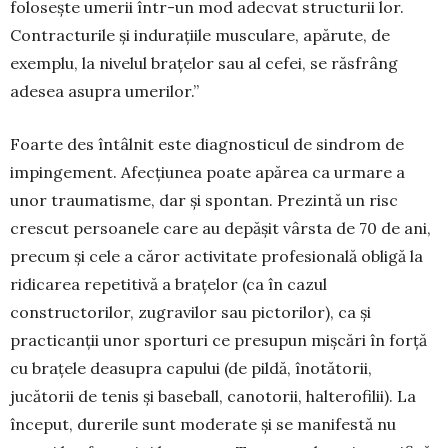
folosește umerii într-un mod adecvat struc­turii lor.
Con­tracturile și indurațiile musculare, apărute, de
exemplu, la nivelul brațelor sau al cefei, se răs­frâng
adesea asupra umerilor.”
Foarte des întâlnit este diagnosticul de sin­drom de
impingement. Afecțiunea poate apărea ca urmare a
unor traumatisme, dar și spontan. Prezintă un risc
crescut per­soanele care au de­pășit vârsta de 70 de ani,
precum și cele a căror activitate profesională obligă la
ridicarea repe­titivă a brațelor (ca în cazul
constructorilor, zu­gra­­vilor sau pictorilor), ca și
practicanții unor spor­turi ce presupun mișcări în forță
cu brațele dea­supra capului (de pildă, înotătorii,
jucătorii de tenis și baseball, canotorii, halterofilii). La
înce­put, durerile sunt moderate și se manifestă nu