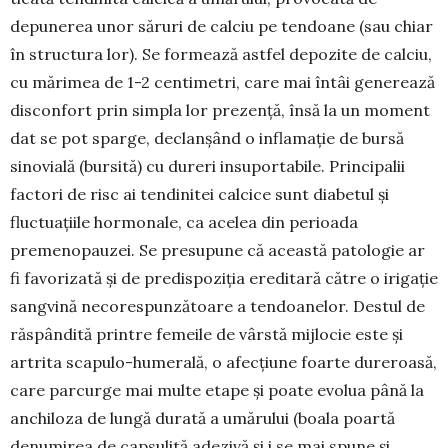
depunerea unor săruri de calciu pe ten­doane (sau chiar
în struc­tura lor). Se formează astfel depozite de calciu,
cu mărimea de 1-2 centimetri, care mai întâi generează
disconfort prin simpla lor prezență, însă la un moment
dat se pot sparge, declanșând o inflamație de bur­să
sinovială (bursită) cu dureri insuportabile. Prin­cipalii
factori de risc ai tendinitei cal­cice sunt diabetul și
fluctuațiile hormonale, ca acelea din perioada
premeno­pauzei. Se presupune că această patologie ar
fi favorizată și de predispoziția ereditară către o irigație
sang­vi­nă necorespunzătoare a tendoa­nelor. Destul de
răspândită printre femeile de vârstă mij­locie este și
artrita scapulo-humerală, o afecțiune foarte dure­roasă,
care parcurge mai multe etape și poate evo­lua până la
anchiloza de lungă durată a umărului (boala poartă
denumi­rea de capsulită adezivă și i se mai spune și