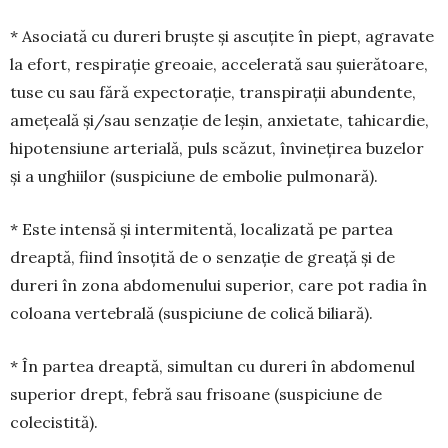
* Asociată cu dureri bruște și ascuțite în piept, agravate
la efort, respirație greoaie, accelerată sau șuierătoare,
tuse cu sau fără expec­torație, transpirații abundente,
ame­țeală și/sau senzație de leșin, anxietate, tahicardie,
hipotensiune arterială, puls scăzut, învinețirea buzelor
și a unghiilor (suspiciune de embolie pulmonară).
* Este intensă și intermitentă, localizată pe partea
dreaptă, fiind însoțită de o senzație de greață și de
dureri în zona abdomenului superior, care pot radia în
coloana vertebrală (suspiciune de colică biliară).
* În partea dreaptă, simultan cu dureri în ab­do­menul
superior drept, febră sau frisoane (sus­piciune de
colecistită).