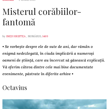
Misterul corăbiilor-
fantomă
by
INES HRISTEA
, NUMĂRUL
1469
• Se vorbeşte despre ele de sute de ani, dar ră­mân o
enigmă nedezlegată, în ciuda implicării a numeroşi
oameni de ştiinţă, care au încercat să găsească explicaţii.
Vă oferim câteva dintre cele mai bine documentate
evenimente, păstrate în di­ferite arhive •
Octavius