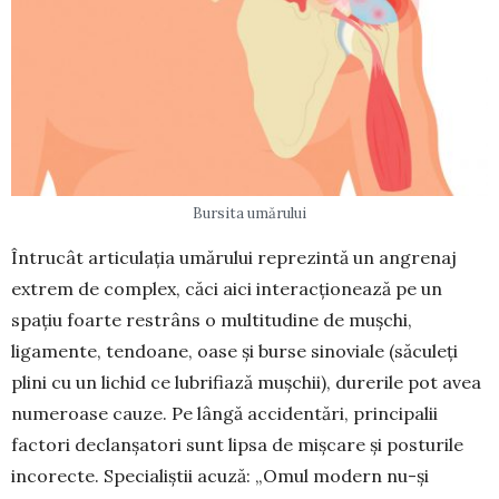
Bursita umărului
Întrucât articulația umărului reprezintă un angrenaj
extrem de complex, căci aici interacțio­nează pe un
spațiu foarte restrâns o multitudine de mușchi,
ligamente, tendoane, oase și burse sino­viale (săculeți
plini cu un lichid ce lubrifiază mușchii), durerile pot avea
numeroase cauze. Pe lângă accidentări, principalii
factori declanșatori sunt lipsa de mișcare și posturile
incorecte. Spe­cialiștii acuză: „Omul modern nu-și