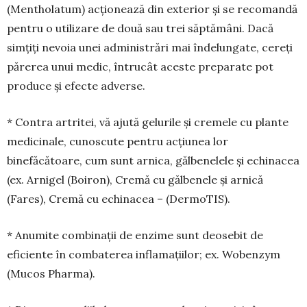
(Mentholatum) acționează din ex­terior și se recomandă
pentru o utilizare de două sau trei săptămâni. Dacă
simțiți nevoia unei ad­ministrări mai îndelungate, cereți
părerea unui medic, întrucât aceste preparate pot
produce și efecte adverse.
* Contra artritei, vă ajută gelurile și cremele cu plante
medicinale, cunoscute pentru acțiunea lor
binefăcătoare, cum sunt arnica, gălbenelele și echinacea
(ex. Arnigel (Boiron), Cremă cu găl­benele și arnică
(Fares), Cremă cu echinacea – (DermoTIS).
* Anumite combinații de enzime sunt deosebit de
eficiente în combaterea inflamațiilor; ex. Wo­benzym
(Mucos Pharma).