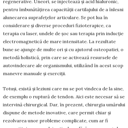
regenerative. Uneori, se injectează și acid hialuronic,
pentru îmbună­tățirea capacității cartilajului de a înlesni
aluneca­rea suprafețelor articulare. Se pot lua în
conside­rare și diverse proceduri fizioterapice, ca
terapia cu laser, undele de șoc sau terapia prin inducție
electromagnetică de mare intensitate. La rezultate
bune se ajunge de multe ori și cu ajutorul osteo­patiei, o
metodă holistică, prin care se activează resursele de
autovindecare ale organismului, uti­lizând în acest scop
manevre manuale și exerciții.
Totuși, există și leziuni care nu se pot vindeca de la sine,
de exemplu o ruptură de tendon. Aici este necesar să se
intervină chirurgical. Dar, în prezent, chirurgia umărului
dispune de metode inovative, care permit chiar și
rezolvarea unor pro­bleme complicate, cum ar fi