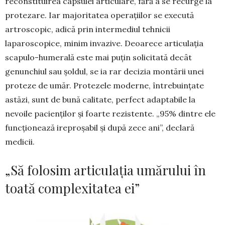
reconstituirea capsulei articulare, fără a se recurge la
protezare. Iar majoritatea operațiilor se execută
artroscopic, adică prin intermediul tehnicii
laparoscopice, minim invazive. Deoarece articulația
scapulo-hu­merală este mai puțin solicitată decât
genunchiul sau șoldul, se ia rar decizia montării unei
proteze de umăr. Protezele moderne, întrebuințate
astăzi, sunt de bună calitate, perfect adaptabile la
nevoile pacienților și foarte rezistente. „95% dintre ele
funcționează ireproșabil și după zece ani”, de­clară
medicii.
„Să folosim articulația umărului în
toată complexitatea ei”