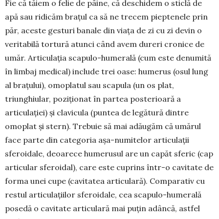
Fie că tăiem o felie de pâine, că deschidem o sticlă de
apă sau ridicăm brațul ca să ne trecem pieptenele prin
păr, aceste ges­turi banale din viața de zi cu zi devin o
veritabilă tortură atunci când avem dureri cronice de
umăr. Articulația scapulo-hu­merală (cum este denumită
în limbaj medical) include trei oase: humerus (osul lung
al bra­țului), omoplatul sau scapula (un os plat,
triunghiular, pozi­ționat în partea posterioară a
articulației) și clavicula (puntea de legătură dintre
omoplat și stern). Trebuie să mai adău­găm că umărul
face parte din categoria așa-numitelor articulații
sferoidale, deoa­rece humerusul are un capăt sferic (cap
articular sferoi­dal), care este cuprins într-o cavi­tate de
forma unei cupe (cavitatea articulară). Com­parativ cu
restul articula­țiilor sferoidale, cea scapu­lo-humerală
posedă o cavi­tate articulară mai puțin adâncă, astfel