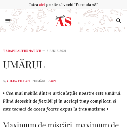
Intra
aici
pe site ul vechi "Formula AS"
TERAPII ALTERNATIVE
3 IUNIE 2021
UMĂRUL
by
GILDA FILDAN
, NUMĂRUL
1469
• Cea mai mobilă dintre articulațiile noastre este umă­rul.
Fiind deosebit de flexibil și în același timp com­plicat, el
este tocmai de aceea foarte expus la trauma­tisme •
Maximum de mișcări, maximum de