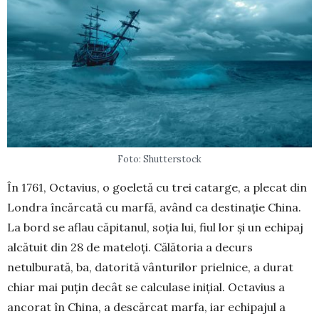
Foto: Shutterstock
În 1761, Octavius, o goeletă cu trei catarge, a plecat din
Londra încărcată cu marfă, având ca destinaţie China.
La bord se aflau căpitanul, soţia lui, fiul lor şi un echipaj
alcătuit din 28 de mate­loţi. Călătoria a decurs
netulburată, ba, datorită vânturilor prielnice, a durat
chiar mai puţin decât se calculase iniţial. Octavius a
ancorat în China, a descărcat marfa, iar echipajul a