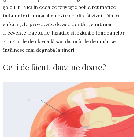
șoldului. Nici în ceea ce privește bolile reumatice
inflamatorii, umărul nu este cel dintâi vizat. Dintre
suferințele provo­cate de accidentări, sunt mai
frecvente fracturile, luxa­țiile și leziunile tendoanelor.
Fracturile de cla­viculă sau dislocările de umăr se
întâlnesc mai degrabă la tineri.
Ce-i de făcut, dacă ne doare?