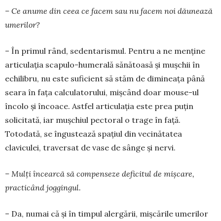
– Ce anume din ceea ce facem sau nu fa­cem noi dăunează
umerilor?
– În primul rând, sedentarismul. Pentru a ne menține
articulația scapulo-humerală sănătoasă și mușchii în
echilibru, nu este suficient să stăm de dimineața până
seara în fața calculatorului, mișcând doar mouse-ul
încolo și încoace. Astfel articulația este prea puțin
solicitată, iar mușchiul pectoral o trage în față.
Totodată, se îngustează spațiul din vecinătatea
claviculei, traversat de vase de sânge și nervi.
– Mulți încearcă să compenseze deficitul de mișcare,
practicând joggingul.
– Da, numai că și în timpul alergării, mișcă­rile umerilor