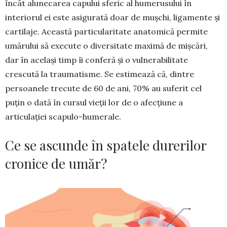
încât alunecarea capului sferic al humerusului în
interiorul ei este asigurată doar de mușchi, ligamente și
cartilaje. Această particu­laritate anatomică permite
umărului să execute o diversitate maximă de mișcări,
dar în același timp îi conferă și o vulnerabilitate
crescută la trauma­tisme. Se estimează că, dintre
persoanele trecute de 60 de ani, 70% au suferit cel
puțin o dată în cursul vieții lor de o afecțiune a
articulației scapu­lo-humerale.
Ce se ascunde în spatele durerilor
cronice de umăr?