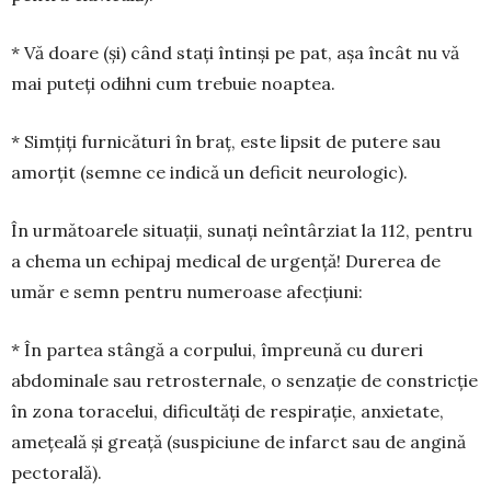
* Vă doare (și) când stați întinși pe pat, așa în­cât nu vă
mai puteți odihni cum trebuie noaptea.
* Simțiți furnicături în braț, este lipsit de pu­tere sau
amorțit (semne ce indică un deficit neu­rologic).
În următoarele situații, sunați neîntârziat la 112, pentru
a chema un echipaj medical de ur­gen­ță! Durerea de
umăr e semn pentru nume­roase afecțiuni:
* În partea stângă a corpului, împreună cu dureri
abdominale sau retrosternale, o senzație de constricție
în zona toracelui, difi­cultăți de respirație, anxietate,
ame­țeală și greață (suspiciune de infarct sau de angină
pectorală).