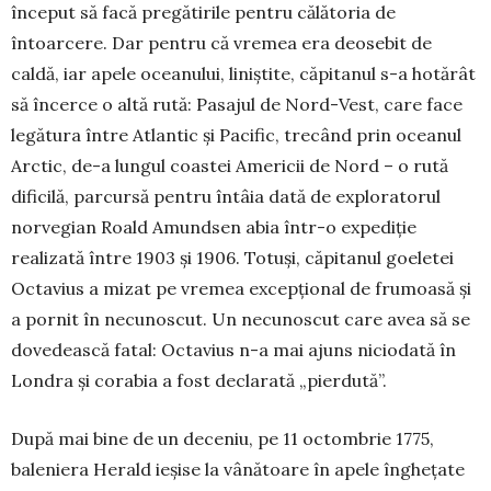
început să facă pregătirile pentru călătoria de
întoarcere. Dar pentru că vremea era deosebit de
caldă, iar apele oceanului, liniştite, căpitanul s-a hotărât
să încerce o altă rută: Pasajul de Nord-Vest, care face
legă­tura între Atlantic şi Pacific, trecând prin oceanul
Arctic, de-a lungul coastei Americii de Nord – o rută
dificilă, parcursă pentru întâia dată de explo­ra­torul
norvegian Roald Amundsen abia într-o ex­pediţie
realizată între 1903 şi 1906. Totuşi, căpi­tanul goeletei
Octavius a mizat pe vremea excep­ţio­nal de frumoasă şi
a pornit în necunoscut. Un ne­cunoscut care avea să se
dove­deas­că fatal: Oc­ta­vius n-a mai a­juns niciodată în
Londra şi corabia a fost declarată „pierdută”.
După mai bi­ne de un deceniu, pe 11 octombrie 1775,
baleniera Herald ieşise la vâ­nătoare în apele îngheţate