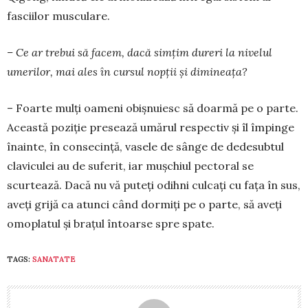
fasciilor muscu­lare.
– Ce ar trebui să facem, dacă simțim dureri la nivelul
umerilor, mai ales în cursul nopții și dimineața?
– Foarte mulți oameni obiș­nuiesc să doarmă pe o parte.
Această poziție presează umă­rul respectiv și îl împinge
înainte, în consecință, vasele de sânge de dedesubtul
claviculei au de suferit, iar mușchiul pectoral se
scurtează. Dacă nu vă puteți odihni culcați cu fața în sus,
aveți grijă ca atunci când dormiți pe o parte, să aveți
omoplatul și brațul întoar­se spre spate.
TAGS:
SANATATE