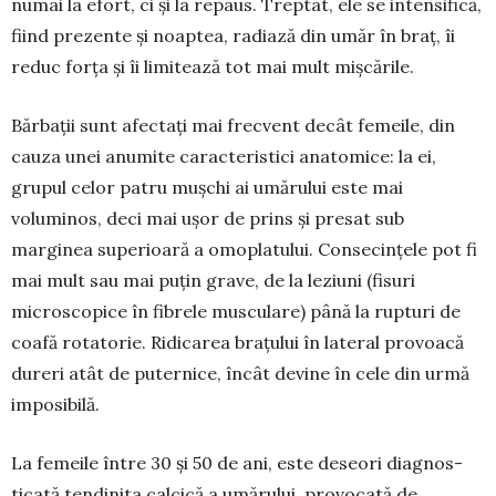
numai la efort, ci și la repaus. Treptat, ele se inten­sifică,
fiind prezente și noaptea, radiază din umăr în braț, îi
reduc forța și îi limitează tot mai mult mișcările.
Bărbații sunt afectați mai frec­vent decât fe­meile, din
cauza unei anumite caracteristici ana­tomice: la ei,
grupul celor patru mușchi ai umă­rului este mai
voluminos, deci mai ușor de prins și presat sub
marginea superioară a omo­pla­tului. Consecințele pot fi
mai mult sau mai puțin grave, de la leziuni (fisuri
microscopice în fibrele musculare) până la rup­turi de
coafă rotatorie. Ri­dicarea brațului în lateral pro­voacă
dureri atât de puter­nice, încât devine în cele din urmă
imposibilă.
La femeile între 30 și 50 de ani, este deseori diagnos­
ticată tendi­nita calcică a umă­rului, provocată de