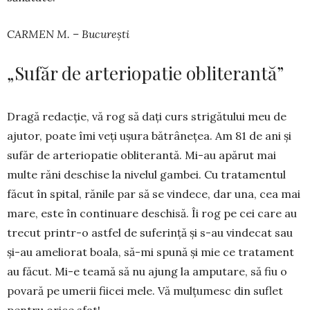
CARMEN M. – București
„Sufăr de arteriopatie obliterantă”
Dragă redacție, vă rog să dați curs strigătului meu de
ajutor, poate îmi veți ușura bătrânețea. Am 81 de ani și
sufăr de arteriopatie obliterantă. Mi-au apărut mai
multe răni deschise la nivelul gambei. Cu trata­men­tul
făcut în spital, rănile par să se vindece, dar una, cea mai
mare, este în con­tinuare deschisă. Îi rog pe cei care au
trecut prin­tr-o astfel de suferință și s-au vindecat sau
și-au ameliorat boala, să-mi spună și mie ce tratament
au făcut. Mi-e teamă să nu ajung la amputare, să fiu o
povară pe umerii fiicei mele. Vă mulțumesc din suflet
pentru orice sfat!