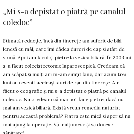
„Mi s-a depistat o piatră pe canalul
coledoc”
Stimată redacție, încă din tinerețe am suferit de bilă
leneșă cu mâl, care îmi dădea dureri de cap și stări de
vomă. Apoi am făcut și pietre la vezica biliară. În 2003 mi
s-a făcut colecistec­tomie laparoscopică. Credeam că
am scăpat și mulți ani m-am simțit bine, dar acum trei
luni au revenit ace­leași stări de rău din tinerețe. Am
făcut o ecografie și mi s-a depistat o piatră pe canalul
coledoc. Nu credeam că mai pot face pietre, dacă nu
mai am vezică biliară. Există vreun re­mediu naturist
pentru această pro­blemă? Piatra este mică și sper să nu
mai ajung la operație. Vă mulțumesc și vă doresc
sănătate!