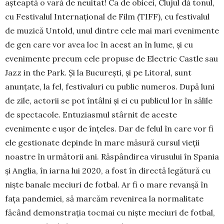
așteaptă o vară de neuitat! Ca de obicei, Clujul dă tonul,
cu Festivalul Internațional de Film (TIFF), cu festivalul
de muzică Untold, unul dintre cele mai mari eveni­men­te
de gen care vor avea loc în acest an în lume, și cu
evenimente precum cele pro­puse de Electric Castle sau
Jazz in the Park. Și la București, și pe Litoral, sunt
anunțate, la fel, festivaluri cu public numeros. După luni
de zile, actorii se pot întâlni și ei cu pu­bli­cul lor în sălile
de spectacole. Entu­zias­mul stârnit de aceste
evenimente e ușor de înțeles. Dar de felul în care vor fi
ele ges­tio­nate depinde în mare măsură cursul vieții
noastre în următorii ani. Răspândirea viru­sului în Spania
și Anglia, în iarna lui 2020, a fost în directă legătură cu
niște banale meciuri de fotbal. Ar fi o mare revanșă în
fața pandemiei, să marcăm revenirea la normalitate
făcând demonstrația tocmai cu niște meciuri de fotbal,