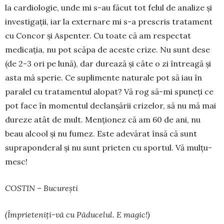
la cardiolo­gie, unde mi s-au făcut tot felul de anali­ze și
in­ves­tigații, iar la externare mi s-a prescris trata­ment
cu Concor și Aspenter. Cu toate că am res­pectat
medicația, nu pot scăpa de aceste crize. Nu sunt dese
(de 2-3 ori pe lună), dar durează și câte o zi întreagă și
asta mă sperie. Ce suplimente naturale pot să iau în
paralel cu tratamentul alo­pat? Vă rog să-mi spuneți ce
pot face în momen­tul declan­șării crizelor, să nu mă mai
dureze atât de mult. Men­ționez că am 60 de ani, nu
beau alcool și nu fu­mez. Este adevărat însă că sunt
supraponderal și nu sunt prieten cu sportul. Vă mul­țu­
mesc!
COSTIN – București
(Împrieteniți-vă cu Păducelul. E magic!)