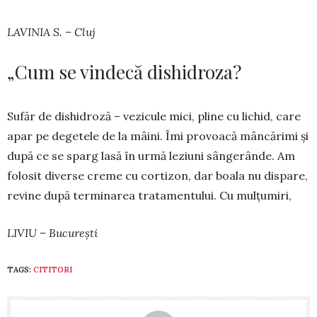
LAVINIA S. – Cluj
„Cum se vindecă dishidroza?
Sufăr de dishidroză – vezicule mici, pline cu lichid, care
apar pe degetele de la mâini. Îmi provoacă mâncă­rimi și
după ce se sparg lasă în urmă leziuni sângerânde. Am
fo­losit diverse creme cu cortizon, dar boala nu dis­pare,
revine după ter­minarea tratamentului. Cu mulțu­miri,
LIVIU – București
TAGS:
CITITORI