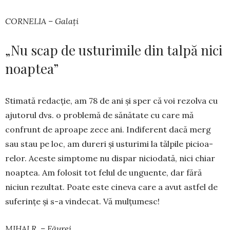
CORNELIA – Galați
„Nu scap de usturimile din talpă nici
noaptea”
Stimată redacție, am 78 de ani și sper că voi rezolva cu
ajutorul dvs. o problemă de sănătate cu care mă
confrunt de aproape zece ani. Indi­ferent dacă merg
sau stau pe loc, am dureri și usturimi la tălpile pi­cioa­
relor. Aceste simptome nu dis­par ni­ciodată, nici chiar
noaptea. Am folo­sit tot felul de un­guente, dar fără
niciun rezultat. Poate este cineva care a avut astfel de
sufe­rințe și s-a vindecat. Vă mulțu­mesc!
MIHAI R. – Făurei