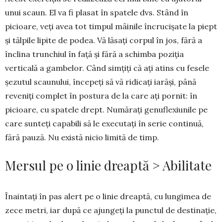
unui scaun. El va fi plasat în spatele dvs. Stând în
picioare, veți avea tot timpul mâinile în­crucișate la piept
și tăl­pile lipite de podea. Vă lăsați corpul în jos, fără a
înclina trunchiul în față și fără a schimba poziția
verticală a gambelor. Când simțiți că ați atins cu fesele
șezutul scau­nu­lui, începeți să vă ri­dicați iarăși, până
reveniți complet în pos­tura de la care ați pornit: în
picioare, cu spatele drept. Numărați genuflexiunile pe
care sunteți capabili să le executați în se­rie continuă,
fără pauză. Nu există nicio limită de timp.
Mersul pe o linie dreaptă > Abilitate
Înaintați în pas alert pe o linie dreaptă, cu lungimea de
zece metri, iar după ce ajungeți la punctul de destinație,