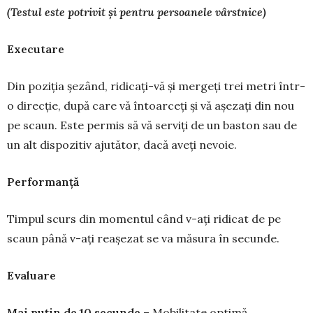
(Testul este potrivit și pentru persoanele vârstnice)
Executare
Din poziția șezând, ridicați-vă și mergeți trei metri într-
o direcție, după care vă întoarceți și vă așezați din nou
pe scaun. Este permis să vă ser­viți de un baston sau de
un alt dispozitiv aju­tător, dacă aveți nevoie.
Performanță
Timpul scurs din momentul când v-ați ridicat de pe
scaun până v-ați reașezat se va măsura în se­cunde.
Evaluare
Mai puțin de 10 secunde
– Mobi­litate optimă.