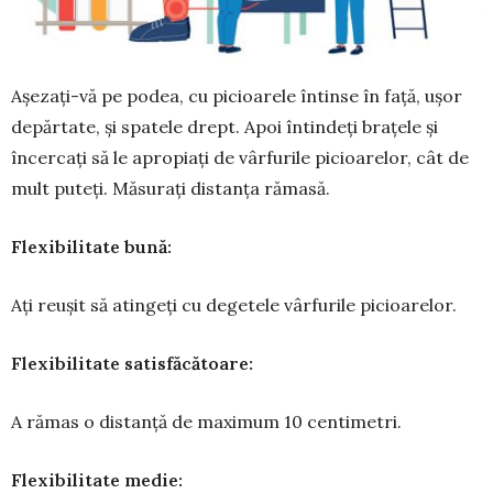
Așezați-vă pe podea, cu picioarele întinse în față, ușor
depărtate, și spatele drept. Apoi întindeți brațele și
încercați să le apropiați de vârfurile picioarelor, cât de
mult puteți. Măsu­rați distanța rămasă.
Flexibilitate bună:
Ați reușit să atingeți cu degetele vârfurile picioarelor.
Flexibilitate satisfăcătoare:
A rămas o distanță de maximum 10 centi­metri.
Flexibilitate medie: