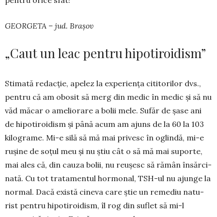
GEORGETA – jud. Brașov
„Caut un leac pentru hipotiroidism”
Stimată redacție, apelez la ex­periența cititorilor dvs.,
pentru că am obosit să merg din medic în medic și să nu
văd măcar o ame­liorare a bolii mele. Sufăr de șase ani
de hipo­tiroidism și până acum am ajuns de la 60 la 103
ki­lo­grame. Mi-e silă să mă mai pri­vesc în oglindă, mi-e
rușine de so­țul meu și nu știu cât o să mă mai su­porte,
mai ales că, din cauza bo­lii, nu reușesc să rămân însăr­ci­
nată. Cu tot tra­tamentul hormo­nal, TSH-ul nu ajunge la
nor­mal. Dacă există cine­va care știe un re­mediu natu­
rist pen­tru hipoti­roi­dism, îl rog din suflet să mi-l