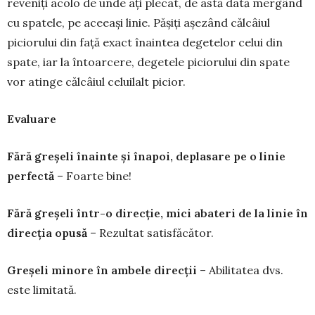
reveniți acolo de unde ați plecat, de astă dată mergând
cu spatele, pe aceeași linie. Pășiți așezând călcâiul
piciorului din față exact înaintea degetelor celui din
spate, iar la întoarcere, degetele piciorului din spate
vor atinge călcâiul celuilalt picior.
Evaluare
Fără greșeli înainte și înapoi, deplasare pe o linie
perfectă
– Foarte bine!
Fără greșeli într-o direcție, mici abateri de la linie în
direcția opusă
– Rezultat satisfăcător.
Greșeli minore în ambele direcții
– Abilitatea dvs.
este limitată.