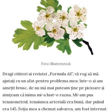
Foto: Shutterstock
Dragi cititori ai revistei „Formula AS”, vă rog să mă
ajutați cu un sfat pentru problema mea: într-o zi am
amețit brusc, de nu mă mai puteam ține pe picioare și
simțeam că inima mi-a luat-o razna. Mi-am pus
tensiometrul, tensiunea arte­rială era bună, dar pulsul
era 145. Soția mea a chemat salvarea, am fost internat