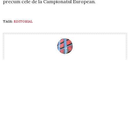
precum cele de la Campionatul European.
TAGS:
EDITORIAL
CIPRIAN RUS
JURNALIST, TRAINER ŞI ANALIST MEDIA. A DEBUTAT ÎN 1997 ŞI A
ACTIVAT ÎN PRESA STUDENŢEASCĂ PÂNĂ ÎN 2001, DUPĂ CARE ŞI-A
CONTINUAT ACTIVITATEA LA „MONITORUL DE CLUJ”, UNDE A FOST,
PE RÂND, REPORTER, EDITOR ŞI REDACTOR-ŞEF. ÎN 2008, A FOST
RECRUTAT ÎN CADRUL TRUSTULUI RINGIER, CA REDACTOR-ŞEF AL
PUBLICAŢIEI „COMPACT”, APOI CA ONLINE CONTENT MANAGER AL
SITE-ULUI CAPITAL.RO ŞI CA REDACTOR-ŞEF ADJUNCT AL
SĂPTĂMÂNALULUI „CAPITAL”. DIN 2010 ESTE REPORTER LA
SĂPTĂMÂNALUL „FORMULA AS”.