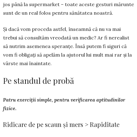
jos până la supermarket – toate aceste gesturi mărunte
sunt de un real folos pentru sănătatea noas­tră.
Și dacă vom proceda astfel, înseamnă că nu va mai
trebui să consultăm vreodată un medic? Ar fi nerealist
să nutrim asemenea speranțe. Însă putem fi siguri că
vom fi obligați să apelăm la aju­torul lui mult mai rar și la
vârste mai înaintate.
Pe standul de probă
Patru exerciții simple, pentru verificarea aptitudinilor
fizice.
Ridicare de pe scaun și mers > Rapiditate