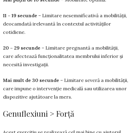
11 – 19 secunde
– Limitare nesemnifi­cativă a mobilității,
deocamdată irelevantă în contextul activităților
cotidiene.
20 – 29 secunde
– Limitare preg­nan­tă a mobilității,
care afectează funcționali­ta­­tea membrului inferior și
necesită investigații.
Mai mult de 30 secunde
– Limitare severă a mobilității,
care impune o intervenție medicală sau utilizarea unor
dispozitive ajutătoare la mers.
Genuflexiuni > Forță
Acest exercițiu se realizează cel mai bine cu ajutorul