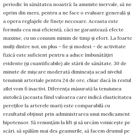
periodic în sănătatea noastră: la anumite inervale, să ne
oprim din mers, pentru a ne face o evaluare generală și
a opera reglajele de finețe ne­cesare. Aceasta este
formula cea mai eficientă, căci ne garantează efecte
maxime, cu un consum minim de timp și efort. La foarte
mulți dintre noi, un plus – fie și modest – de activitate
fizică este suficient pentru a aduce îmbunătățiri
evidente (și cuantificabile) ale stării de sănătate. 30 de
minute de mișcare moderată dimineața scad nivelul
tensiunii arteriale pentru 24 de ore, chiar dacă în restul
zilei vom fi inactivi. Diferența măsura­tă la tensiunea
sistolică (aceasta fiind valoa­rea care indică elasticitatea
pereților la ar­terele mari) este comparabilă cu
rezultatul obținut prin adminis­trarea unui medica­ment
hipotensor. Să renunțăm la lift și să urcăm voinicește pe
scări, să spălăm mai des geamurile, să facem drumul pe