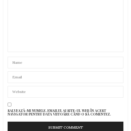
SALVEAZĂ-MI NUMELE, EMAILUL ȘI SITE-UL WEB ÎN ACEST
NAVIGATOR PENTRU DATA VIITOARE CÂND O SĂ COMENTEZ.