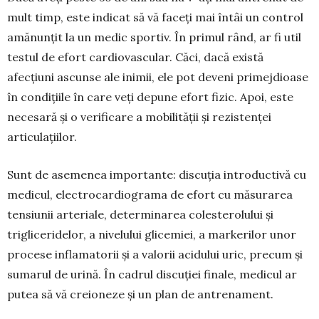
mult timp, este indicat să vă faceți mai întâi un control
amănunțit la un medic spor­tiv. În primul rând, ar fi util
testul de efort car­diovascular. Căci, dacă există
afecțiuni ascunse ale inimii, ele pot deveni primejdioase
în condițiile în care veți de­pune efort fizic. Apoi, este
necesară și o verificare a mobilității și rezis­tenței
articu­lațiilor.
Sunt de asemenea impor­tante: discuția in­troductivă cu
medicul, electrocar­dio­gra­ma de efort cu măsurarea
tensiunii arteriale, determi­narea colesterolului și
triglice­ri­de­lor, a nivelului glicemiei, a markerilor unor
procese inflamatorii și a valorii aci­dului uric, precum și
sumarul de urină. În cadrul discuției finale, medicul ar
putea să vă cre­io­neze și un plan de antre­na­ment.