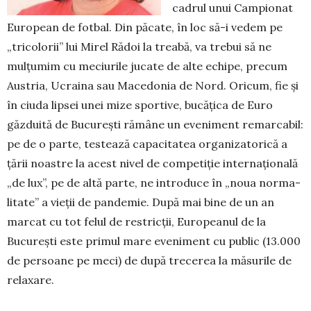
cadrul unui Cam­pionat
European de fotbal. Din păcate, în loc să-i vedem pe
„trico­lo­rii” lui Mirel Rădoi la trea­bă, va trebui să ne
mulțu­mim cu meciurile jucate de alte echipe, precum
Aus­tria, Ucraina sau Mace­do­nia de Nord. Oricum, fie și
în ciuda lipsei unei mize sportive, bucățica de Euro
găzduită de Bucu­rești rămâne un eveniment remarcabil:
pe de o parte, testează capacitatea organi­za­torică a
țării noastre la acest nivel de competiție internațională
„de lux”, pe de al­tă parte, ne introduce în „noua norma­
li­tate” a vieții de pandemie. După mai bine de un an
marcat cu tot felul de restricții, Eu­ropeanul de la
București este primul mare eveniment cu public (13.000
de persoane pe meci) de după trecerea la măsurile de
re­laxare.