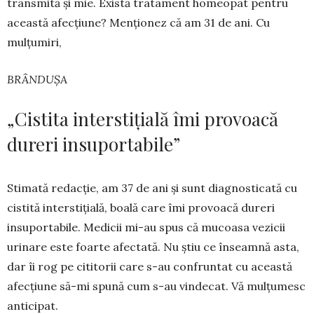
transmită și mie. Există tratament homeopat pentru
această afec­țiune? Menționez că am 31 de ani. Cu
mulțumiri,
BRÂNDUȘA
„Cistita interstițială îmi provoacă
dureri insuportabile”
Stimată redacție, am 37 de ani și sunt diag­nosticată cu
cistită interstițială, boală care îmi provoacă dureri
insuportabile. Medicii mi-au spus că mucoasa vezicii
urinare este foarte afec­tată. Nu știu ce înseamnă asta,
dar îi rog pe citi­torii care s-au confruntat cu această
afecțiune să-mi spună cum s-au vindecat. Vă mulțumesc
anticipat.