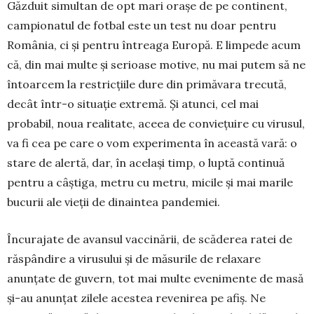
Găzduit simultan de opt mari orașe de pe continent,
campionatul de fotbal este un test nu doar pentru
România, ci și pentru întreaga Europă. E limpede acum
că, din mai multe și serioase motive, nu mai putem să ne
întoarcem la restricțiile dure din pri­mă­vara trecută,
decât într-o situație extre­mă. Și atunci, cel mai
probabil, noua rea­litate, aceea de conviețuire cu virusul,
va fi cea pe care o vom experimenta în această vară: o
stare de alertă, dar, în același timp, o luptă continuă
pentru a câștiga, metru cu metru, micile și mai marile
bucurii ale vieții de dinaintea pandemiei.
Încurajate de avansul vaccinării, de scăderea ratei de
răspândire a virusului și de măsurile de relaxare
anunțate de guvern, tot mai multe evenimente de masă
și-au anunțat zilele acestea revenirea pe afiș. Ne