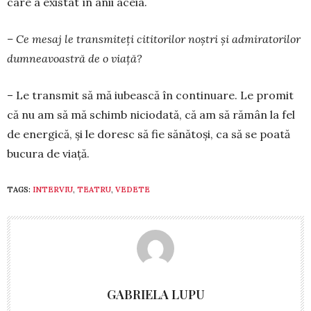
care a existat în anii aceia.
– Ce mesaj le transmiteți cititorilor noștri și admiratorilor
dumneavoastră de o viață?
– Le transmit să mă iubească în continuare. Le promit
că nu am să mă schimb niciodată, că am să rămân la fel
de energică, și le doresc să fie sănătoși, ca să se poată
bucu­ra de viață.
TAGS:
INTERVIU
,
TEATRU
,
VEDETE
GABRIELA LUPU