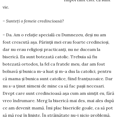
vie.
– Sunteți o femeie credincioasă?
– Da. Am o relație specială cu Dumnezeu, deși nu am
fost crescută așa. Părinții mei erau foarte cre­dincioși,
dar nu erau religioși practicanți, nu ne du­ceam la
biserică. Eu sunt botezată catolic. Trebuia să fiu
botezată ortodox, la fel ca fratele meu, dar am fost
bolnavă și bunica m-a luat și m-a dus la catolici, pentru
că ma­ma și bunica sunt catolice, fiind franțuzoaice. Dar
nu s-a ținut nimeni de mine ca să fac pașii necesari.
Drept care sunt credincioasă așa cum am simțit eu, fără
vreo îndrumare. Merg la biserică mai des, mai ales după
ce am devenit mamă. Îmi plac bisericile goale, ca să pot
să mă rog în liniște. În străinătate nu-i nicio problemă,