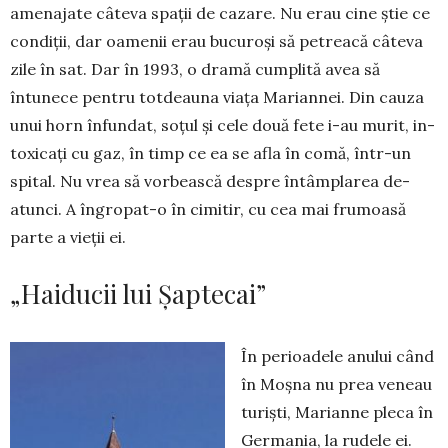
amenajate câteva spații de cazare. Nu erau cine știe ce
condiții, dar oamenii erau bucu­roși să petreacă câteva
zile în sat. Dar în 1993, o dramă cumplită avea să
întunece pentru tot­deauna viața Mariannei. Din cauza
unui horn în­fundat, soțul și cele două fete i-au murit, in­
toxi­cați cu gaz, în timp ce ea se afla în comă, într-un
spital. Nu vrea să vorbească despre întâm­pla­rea de-
atunci. A îngropat-o în cimitir, cu cea mai frumoasă
parte a vieții ei.
„Haiducii lui Șaptecai”
În perioadele anului când
în Moșna nu prea veneau
turiști, Marianne pleca în
Germania, la rudele ei.