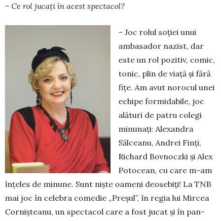
– Ce rol jucați în acest spectacol?
– Joc rolul soției unui
ambasador nazist, dar
este un rol pozitiv, comic,
tonic, plin de viață și fără
fițe. Am avut norocul unei
echipe formidabile, joc
ală­turi de patru colegi
minunați: Alexandra
Sălceanu, Andrei Finți,
Richard Bovnoczki și Alex
Po­to­cean, cu care m-am
înțeles de minune. Sunt niște oameni deosebiți! La TNB
mai joc în celebra co­medie „Preșul”, în regia lui Mircea
Cor­niș­teanu, un spec­tacol care a fost jucat și în pan­