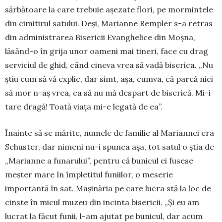
sărbătoare la care trebuie așezate flori, pe mor­min­tele
din cimitirul satului. Deși, Ma­rianne Rempler s-a retras
din adminis­trarea Bisericii Evanghelice din Moș­na,
lăsând-o în grija unor oameni mai tineri, face cu drag
serviciul de ghid, când cineva vrea să vadă biserica. „Nu
știu cum să vă explic, dar simt, așa, cumva, că parcă nici
să mor n-aș vrea, ca să nu mă despart de biserică. Mi-i
tare dragă! Toată viața mi-e legată de ea”.
Înainte să se mărite, numele de fa­milie al Mariannei era
Schuster, dar nimeni nu-i spunea așa, tot satul o știa de
„Marianne a funarului”, pentru că bunicul ei fusese
meșter mare în îm­pletitul funiilor, o meserie
importantă în sat. Mașinăria pe care lucra stă la loc de
cinste în micul muzeu din incinta bisericii. „Și eu am
lucrat la făcut funii, l-am ajutat pe bunicul, dar acum