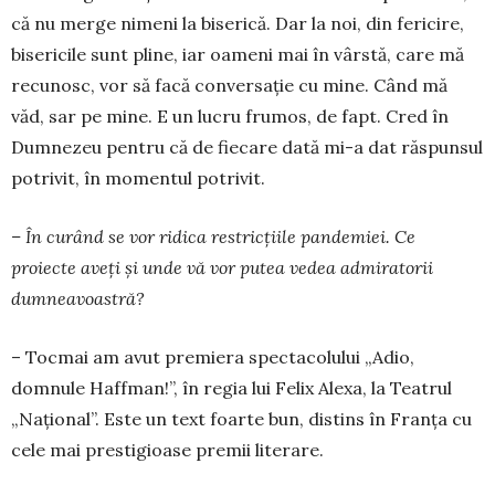
că nu merge nimeni la bise­rică. Dar la noi, din fericire,
bisericile sunt pline, iar oameni mai în vârstă, care mă
recu­nosc, vor să facă con­ver­sație cu mine. Când mă
văd, sar pe mine. E un lucru frumos, de fapt. Cred în
Dum­ne­zeu pentru că de fiecare dată mi-a dat răs­punsul
potrivit, în momentul potrivit.
– În curând se vor ridica restricțiile pan­demiei. Ce
proiecte aveți și unde vă vor putea vedea admiratorii
dumneavoastră?
– Tocmai am avut premiera spectacolului „Adio,
domnule Haffman!”, în regia lui Felix Ale­xa, la Teatrul
„Național”. Este un text foarte bun, dis­tins în Franța cu
cele mai prestigioase premii lite­rare.