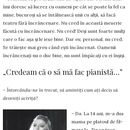
îmi doresc să lucrez cu oameni pe cât se poate la fel ca
mine, bucuroși să se întâl­neas­că unii cu alții, să facă
teatru fără încrâncenare. Nu cred în această meserie
făcută cu încrâncenare. Nu cred! Deși sunt foarte mulți
care o fac așa și le iese bine. Dar eu, personal, nu cred.
Se trăiește mai greu când ești încâncenat. Oamenii
încrâncenați nu o duc bine, nu sunt împăcați cu ei înșiși.
„Credeam că o să mă fac pianistă…”
– Întorcându-ne în trecut, vă amintiți cum ați decis să
deveniți actriță?
– Da. La 14 ani, m-a dus
mama pe platoul de fil­
mare la „De ce trag