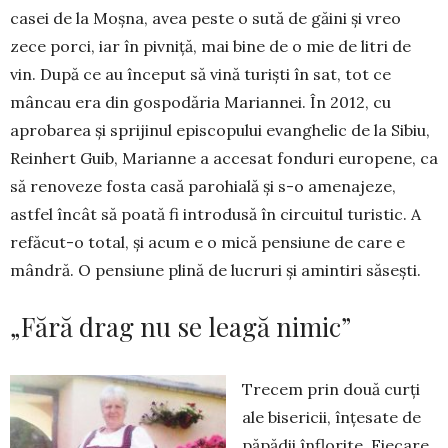
casei de la Moșna, avea peste o sută de găini și vreo
zece porci, iar în pivniță, mai bine de o mie de litri de
vin. După ce au început să vină tu­riști în sat, tot ce
mâncau era din gos­podăria Mariannei. În 2012, cu
apro­barea și sprijinul episcopului evan­ghe­lic de la Sibiu,
Reinhert Guib, Ma­rianne a accesat fonduri europene, ca
să renoveze fosta casă parohială și s-o amenajeze,
astfel încât să poată fi in­tro­dusă în circuitul turistic. A
refă­cut-o total, și acum e o mică pensiune de care e
mândră. O pensiune plină de lucruri și amintiri săsești.
„Fără drag nu se leagă nimic”
Trecem prin două curți
ale bise­ricii, înțesate de
păpădii înflorite. Fie­care