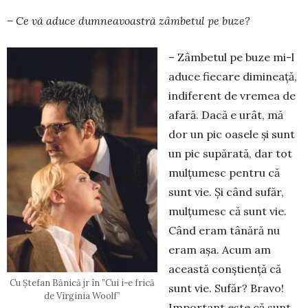
– Ce vă aduce dumneavoastră zâmbetul pe bu­ze?
– Zâmbetul pe buze mi-l
aduce fiecare diminea­ță,
indiferent de vremea de
afară. Dacă e urât, mă
dor un pic oasele și sunt
un pic supărată, dar tot
mul­țumesc pentru că
sunt vie. Și când sufăr,
mul­țumesc că sunt vie.
Când eram tânără nu
eram așa. Acum am
această conștiență că
Cu Ștefan Bănică jr în ”Cui i-e frică
sunt vie. Sufăr? Bravo!
de Virginia Woolf”
Important este că sunt