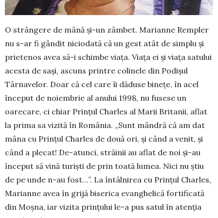
O strângere de mână și-un zâmbet. Ma­rianne Rempler
nu s-ar fi gândit ni­ciodată că un gest atât de simplu și
pri­etenos avea să-i schimbe viața. Viața ei și viața satului
acesta de sași, ascuns printre colinele din Podișul
Târnavelor. Doar că cel care îi dăduse binețe, în acel
început de noiembrie al anului 1998, nu fusese un
oarecare, ci chiar Prințul Charles al Marii Britanii, aflat
la prima sa vizită în România. „Sunt mândră că am dat
mâna cu Prințul Charles de două ori, și când a venit, și
când a plecat! De-atunci, străinii au aflat de noi și-au
început să vină turiști de prin toată lumea. Nici nu știu
de pe unde n-au fost…”. La întâlnirea cu Prințul Charles,
Marianne avea în grijă biserica evanghelică for­tificată
din Moșna, iar vizita prințului le-a pus satul în atenția