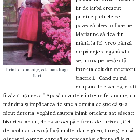
fir de iarbă crescut
printre pie­trele ce
pavează aleea o face pe
Ma­rianne să dea din
mână, la fel, vreo pân­ză
de păianjen legănându-
se, aproa­pe nevăzută,
într-un colț din in­teriorul
Printre romanițe, cele mai dragi
flori
bisericii. „Când eu mă
ocu­pam de biserică, n-ați
fi văzut așa ceva!”. Apasă cuvintele într-un fel anu­me, cu
mândria și împăcarea de sine a omului ce știe că și-a
făcut da­toria, veghind asupra inimii oricărui sat săsesc:
biserica. Acum, de ea se ocu­pă o firmă de turism. „Cei
de acolo ar vrea să facă multe, dar e greu, tare greu să
găsească oameni care să se priceapă și că­rora să le și