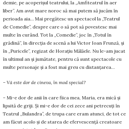
demie, pe aco­perișul teatrului, la „Amfiteatrul în aer
liber”. Am avut mare noroc să mai putem să jucăm în
pe­rioada aia… Mai pregătesc un spec­tacol la „Tea­trul
de Comedie”, despre care o să pot să po­vestesc mai
multe în curând. Tot la „Co­me­die”, joc în „Totul în
grădină”, în di­rec­ția de sce­nă a lui Victor Ioan Frunză, și
în „Pu­ricele”, regizat de Horațiu Mălăele. Nu le-am jucat
în ultimul an și jumătate, pentru că sunt spectacole cu
multe personaje și a fost mai greu cu distanțarea…
– Vă este dor de cineva, în mod special?
– Mi-e dor de anii în care fiica mea, Maria, era mică și
lipsită de griji. Și mi-e dor de cei zece ani petrecuți în
Teatrul „Bulandra”, de trupa care eram atunci, de tot ce
am făcut acolo și de starea de efervescență cre­atoare