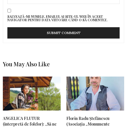
SALVEAZĂ-MI NUMELE, EMAILUL ȘI SITE-UL WEB ÎN ACEST
NAVIGATOR PENTRU DATA VIITOARE CÂND O SĂ COMENTEZ.
You May Also Like
ANGELICA FLUTUR
Florin Radu Ștefănescu
(interpretă de folclor): „Să ne
(Asociația „Monumente