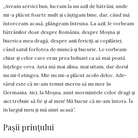
„Aveam servici bun, lucram la un azil de bătrâni, unde
mi-a plăcut foarte mult și câștigam bine, dar, când mă
întorceam acasă, plângeam întruna. La azil, le vorbeam
bătrânilor doar despre Româ­nia, despre Moșna și
biserica mea dragă, despre anii fericiți ai copilăriei,
când satul forfotea de muncă și bucurie. Le vorbeam
chiar și celor care erau prea bolnavi ca să mai poată
înțelege ceva. Asta mă mai alina, mai uitam, dar dorul
nu mi-l stingea. Mie nu mi-a plăcut acolo deloc. Ade­
vărul este că m-am temut mereu să nu mor în
Germania. Aici, la Moșna, sunt mormintele celor dragi și
aici trebuie să fie și al meu! Mă bucur că m-am întors. Îs
în largul meu și mă simt acasă”.
Pașii prințului