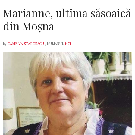
Marianne, ultima săsoaică
din Moșna
by
CAMELIA STARCESCU
, NUMĂRUL
1471