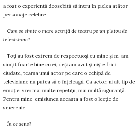
a fost o experiență deosebită să intru în pielea atâtor
personaje ce­lebre.
– Cum se simte o mare actriță de teatru pe un platou de
televi­ziune?
– Toți au fost extrem de respec­tuoși cu mine și m-am
simțit foarte bine cu ei, deși am avut și niște frici
ciudate, teama unui actor pe care o echipă de
televiziune nu putea să o înțeleagă. Ca actor, ai alt tip de
emoție, vrei mai multe repe­tiții, mai multă sigu­ranță.
Pentru mine, emisiu­nea aceasta a fost o lecție de
smerenie.
– În ce sens?