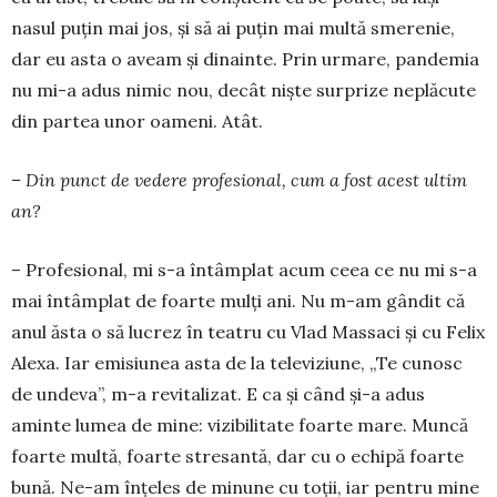
nasul puțin mai jos, și să ai puțin mai multă smerenie,
dar eu asta o aveam și dinainte. Prin urmare, pandemia
nu mi-a adus nimic nou, decât niște surprize neplăcute
din partea unor oameni. Atât.
– Din punct de vedere profesional, cum a fost acest ultim
an?
– Profesional, mi s-a întâmplat acum ceea ce nu mi s-a
mai întâm­plat de foarte mulți ani. Nu m-am gândit că
anul ăsta o să lucrez în teatru cu Vlad Massaci și cu Felix
Alexa. Iar emisiunea asta de la te­le­viziune, „Te cunosc
de un­deva”, m-a revitalizat. E ca și când și-a adus
aminte lumea de mine: vi­zi­bilitate foarte mare. Muncă
foarte mul­tă, foarte stresantă, dar cu o echipă foarte
bună. Ne-am înțeles de minune cu toții, iar pentru mine