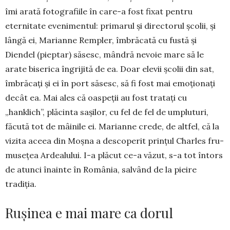
îmi arată fotografiile în care-a fost fixat pentru
eternitate evenimentul: primarul și directorul școlii, și
lângă ei, Marianne Rempler, îmbrăcată cu fustă și
Diendel (pieptar) săsesc, mândră ne­voie mare să le
arate bise­rica îngrijită de ea. Doar ele­vii școlii din sat,
îmbrăcați și ei în port săsesc, să fi fost mai emoționați
decât ea. Mai ales că oaspeții au fost tratați cu
„hanklich”, plăcinta sași­lor, cu fel de fel de um­plu­turi,
făcută tot de mâinile ei. Marianne crede, de altfel, că la
vizita aceea din Moșna a des­coperit prințul Charles fru­
musețea Ardealului. I-a plă­cut ce-a văzut, s-a tot în­tors
de atunci înainte în Ro­mânia, salvând de la pieire
tradiția.
Rușinea e mai mare ca dorul