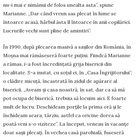
nu-i mai e nimănui de folos unealta asta”, spune
Marianne. „Dar când vreun sas ple­cat în lume se
întoarce acasă, hâr­bul ăsta îl în­toarce în anii copilăriei.
Lucrurile vechi sunt pline de amintiri”.
În 1990, după plecarea masivă a sașilor din România, în
Moșna mai rămăseseră foarte puțini. Fiindcă Marianne
a rămas, i-a fost încredințată grija bisericii din
localitate. S-a mutat, cu soțul ei, în „Casa Îngrijitorului”,
o clădire micuță, încas­trată în zidul de apărare al
bisericii. „Aveam și casa noastră, în sat, dar ca să mă
pot ocupa de bi­serică, trebuia să locuim aici. E foarte
mult de lucru. Deschideam porțile la prima oră și le
închideam seara, târziu, astfel ca oricine dorea să
poată veni s-o viziteze”. La început, veneau în va­canțe
doar sașii plecați. În vechea casă pa­ro­hială, fuseseră