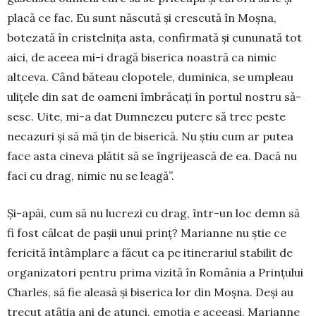
placă ce fac. Eu sunt născută și cres­cută în Moșna,
botezată în cristelnița asta, confirmată și cununată tot
aici, de aceea mi-i dragă biserica noastră ca nimic
altceva. Când băteau clopotele, duminica, se umpleau
ulițele din sat de oameni îmbrăcați în portul nostru să­
sesc. Uite, mi-a dat Dumnezeu putere să trec pes­te
necazuri și să mă țin de biserică. Nu știu cum ar putea
face asta cineva plătit să se îngrijească de ea. Dacă nu
faci cu drag, nimic nu se leagă”.
Și-apăi, cum să nu lucrezi cu drag, într-un loc demn să
fi fost călcat de pașii unui prinț? Ma­rianne nu știe ce
fericită întâmplare a făcut ca pe itinerariul stabilit de
organizatori pentru prima vizită în România a Prințului
Charles, să fie aleasă și biserica lor din Moșna. Deși au
trecut atâția ani de atunci, emoția e aceeași. Marianne