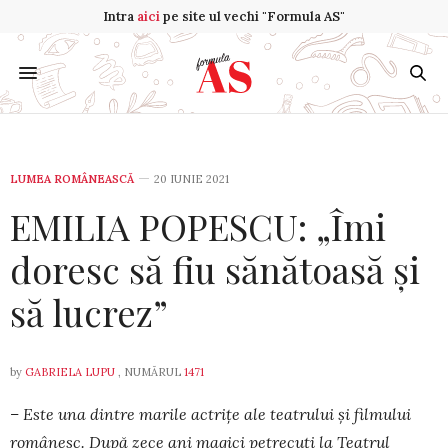
Intra
aici
pe site ul vechi "Formula AS"
LUMEA ROMÂNEASCĂ
20 IUNIE 2021
EMILIA POPESCU: „Îmi
doresc să fiu sănătoasă și
să lucrez”
by
GABRIELA LUPU
, NUMĂRUL
1471
– Este una dintre marile actrițe ale teatrului și filmului
românesc. După zece ani magici petrecuți la Teatrul