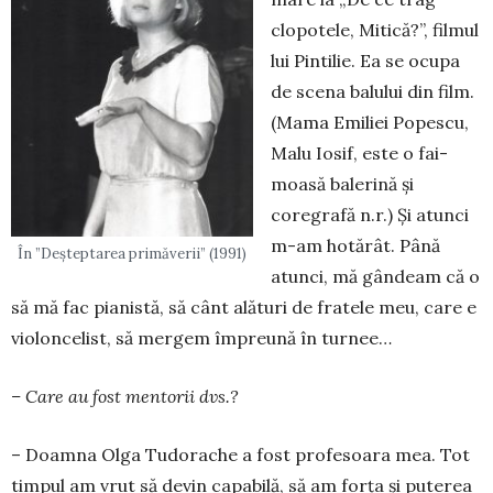
clopotele, Mitică?”, filmul
lui Pintilie. Ea se ocupa
de scena balului din film.
(Ma­ma Emiliei Popescu,
Malu Iosif, este o fai­
moasă balerină și
coregrafă n.r.) Și atunci
m-am hotărât. Până
În ”Deșteptarea primăverii” (1991)
atunci, mă gândeam că o
să mă fac pianistă, să cânt ală­turi de fratele meu, care e
vio­lon­celist, să mer­gem împreună în turnee…
– Care au fost men­torii dvs.?
– Doamna Olga Tu­do­rache a fost profe­soa­ra mea. Tot
timpul am vrut să devin capabilă, să am forța și puterea