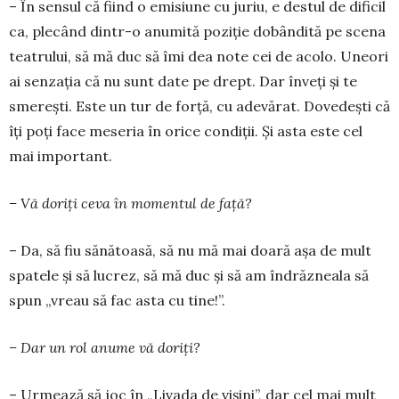
– În sensul că fiind o emisiune cu juriu, e des­tul de dificil
ca, plecând dintr-o anumită poziție dobândită pe scena
teatrului, să mă duc să îmi dea note cei de acolo. Uneori
ai senzația că nu sunt date pe drept. Dar înveți și te
smerești. Este un tur de forță, cu adevărat. Dovedești că
îți poți face meseria în orice condiții. Și asta este cel
mai important.
– Vă doriți ceva în momentul de față?
– Da, să fiu sănătoasă, să nu mă mai doară așa de mult
spatele și să lucrez, să mă duc și să am îndrăzneala să
spun „vreau să fac asta cu tine!”.
– Dar un rol anume vă doriți?
– Urmează să joc în „Livada de vișini”, dar cel mai mult