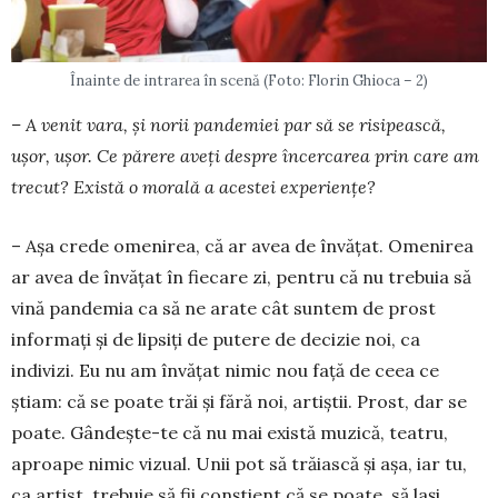
Înainte de intrarea în scenă (Foto: Florin Ghioca – 2)
– A venit vara, și norii pandemiei par să se ri­sipească,
ușor, ușor. Ce părere aveți despre în­cercarea prin care am
trecut? Există o morală a acestei experiențe?
– Așa crede omenirea, că ar avea de învățat. Omenirea
ar avea de învățat în fiecare zi, pentru că nu trebuia să
vină pandemia ca să ne arate cât suntem de prost
informați și de lipsiți de putere de decizie noi, ca
indivizi. Eu nu am învățat nimic nou față de ceea ce
știam: că se poate trăi și fără noi, artiștii. Prost, dar se
poate. Gândește-te că nu mai există muzică, teatru,
aproape nimic vizual. Unii pot să trăiască și așa, iar tu,
ca artist, trebuie să fii conștient că se poate, să lași