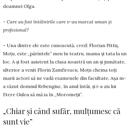
doam­nei Olga.
– Care au fost în­tâlnirile care v-au mar­cat uman și
profesional?
– Una dintre ele este cunoscută, cred: Florian Pittiș,
Moțu, este „părintele” meu în teatru, mama și tata la un
loc. A și fost asistent la clasa noastră un an și jumătate,
ulterior a venit Florin Zamfirescu. Moțu chema toți
marii actori să ne vadă examenele din facultate. Așa m-
a văzut domnul Rebengiuc, în anul întâi, și i-a zis lui
Stere Gulea să mă ia în „Mo­romeții”.
„Chiar și când sufăr, mulțumesc că
sunt vie”