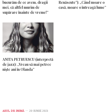
bucurăm de ce avem, dragii
Renăscute”): „Când moare o
mei, că altfel murim de
casă, moare o întreagă lume”
supărare înainte de vreme!”
ANITA PETRUESCU (interpretă
de jazz): „Vreau să mai petrec
niște ani în Olanda”
ASUL DE INIMĂ
20 IUNIE 2021