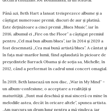
Până azi, Beth Hart a lansat trei­sprezece albume şi a
câştigat nume­roase premii, discuri de aur şi platină.
Este deţinătoare a cinci premii „Blues Music”, iar în
2016, albumul ei „Fire on the Floor” a câştigat premiul
pentru „Cel mai bun album blues”, iar în 2014 şi 2020 a
fost desemnată „Cea mai bună artistă blues”. A cântat și
în fața mai-marilor lumii, fiind aplaudată în picioare de
președintele Barrack Obama și de soția sa, Michelle, în
2012, când a performat în cadrul unui concert omagial.
În 2019, Beth lansează un nou disc, „War in My Mind” –
un al­bum-confesiune, o accep­tare a rea­lităţii şi
maturităţii. „Sunt mai des­chisă şi mai since­ră cu mine în
me­lodiile astea, decât în oricare alte­le”, spunea artista.
„Am par­curs un drum lung pentru a mă vindeca, iar