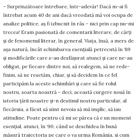
– Surprinzătoare întrebare, într-adevăr! Dacă m-ai fi
întrebat acum 40 de ani dacă vreodată mă voi ocupa de
analize politice, aș fi izbucnit în râs – nici prin cap nu-mi
trecea! Eram pasionată de co­men­tarii literare, de cărți
și de fenomenul literar, în ge­neral. Viața, însă, a mers de
așa natură, încât schim­­barea esențială petrecută în ‘89
și modifi­cările care s-au desfășurat atunci și care ne-au
obli­gat, pe fiecare dintre noi, să realegem, să ne re­de­
finim, să ne resetăm, chiar, și să decidem în ce fel
participăm la aceste schimbări și care să fie rolul
nostru, soarta noastră – deci, această curgere nouă în
istoria țării noastre și-n destinul nostru particular, al
fiecăruia, a făcut să simt nevoia să mă implic, să iau
atitudine. Poate pentru că mi se părea că e un mo­ment
esen­țial, atunci, în ‘90, când se deschidea în bună
măsură traiectoria pe care o va urma Ro­mâ­nia, și cum