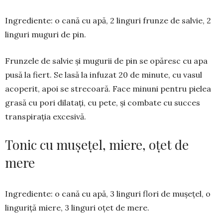
Ingrediente: o cană cu apă, 2 lin­guri frunze de salvie, 2
linguri mu­guri de pin.
Frunzele de salvie și mugurii de pin se opăresc cu apa
pusă la fiert. Se lasă la infuzat 20 de minute, cu vasul
acoperit, apoi se strecoară. Face mi­nuni pentru pielea
grasă cu pori dila­tați, cu pete, și combate cu succes
trans­pirația excesivă.
Tonic cu mușețel, miere, oțet de
mere
Ingrediente: o cană cu apă, 3 lin­guri flori de mușețel, o
linguriță mie­re, 3 linguri oțet de mere.