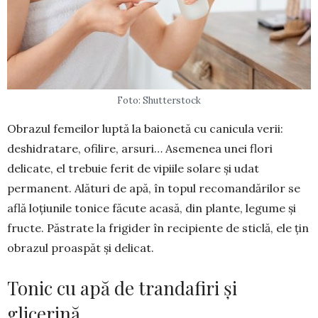
Foto: Shutterstock
Obrazul femeilor luptă la baio­netă cu canicula verii:
deshi­dratare, ofilire, arsuri… Aseme­nea unei flori
delicate, el trebuie ferit de vipiile solare și udat
permanent. Ală­turi de apă, în topul recoman­dărilor se
află loțiunile tonice făcute acasă, din plante, legume și
fructe. Păstrate la frigider în reci­piente de sticlă, ele țin
obrazul proaspăt și delicat.
Tonic cu apă de trandafiri și
glicerină