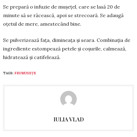
Se prepară o infuzie de mușețel, care se lasă 20 de
minute să se ră­ceasc­ă, apoi se strecoară. Se adaugă
oțetul de mere, amestecând bine.
Se pulverizează fața, dimineața și seara. Combinația de
ingrediente es­tompează petele și coșurile, calmea­ză,
hidratează și catifelează.
TAGS:
FRUMUSEȚE
IULIA VLAD