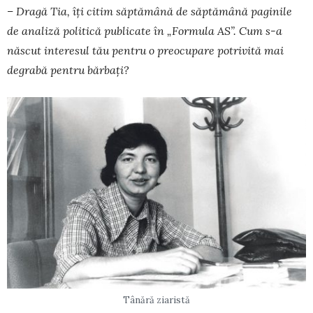
– Dragă Tia, îți citim săptămână de săp­tă­mână paginile
de analiză politică publicate în „For­mula AS”. Cum s-a
născut interesul tău pen­tru o preo­cupare potrivită mai
degrabă pentru bărbați?
Tânără ziaristă