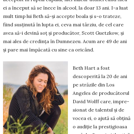
ei a început să se înece în alcool, la doar 13 ani. I-a luat
mult timp lui Beth să-şi accepte boala şi s-o trateze,
fiind susținută în lupta ei, ceva mai târziu, de cel care
avea să-i devină soț și producător, Scott Guetz­kow, și
mai ales de cre­dința în Dum­ne­zeu. Acum are 49 de ani
și pare mai împă­cată cu sine ca oricând.
Beth Hart a fost
descoperită la 20 de ani
pe străzile din Los
Angeles de pro­du­cătorul
Da­vid Wolff care, im­pre­
sionat de talentul şi de
vocea ei, o ajută să obţină
o au­diţie la prestigioasa