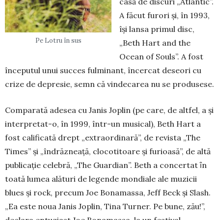
casă de discuri „Atlantic”.
A făcut furori şi, în 1993,
îşi lansa primul disc,
Pe Lotru în sus
„Beth Hart and the
Ocean of Souls”. A fost
începutul unui suc­ces fulmi­nant, încercat deseori cu
crize de depre­sie, semn că vindecarea nu se pro­du­sese.
Comparată adesea cu Janis Joplin (pe care, de altfel, a şi
interpretat-o, în 1999, într-un musical), Beth Hart a
fost calificată drept „extraordinară”, de revista „The
Times” și „îndrăz­neață, clocotitoare și furioasă”, de altă
publicație celebră, „The Guardian”. Beth a concertat ȋn
toată lumea alături de legende mon­diale ale muzicii
blues şi rock, precum Joe Bonamassa, Jeff Beck şi Slash.
„Ea este noua Janis Joplin, Tina Tur­ner. Pe bune, zău!”,
declara entuziast Joe Bona­massa, la un festival.