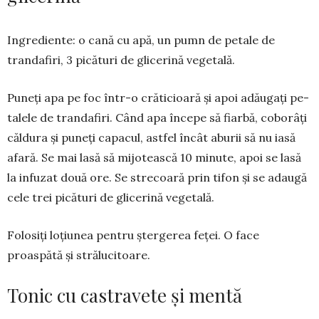
Ingrediente: o cană cu apă, un pumn de petale de
trandafiri, 3 pică­turi de glicerină vegetală.
Puneți apa pe foc într-o crăti­cioară și apoi adău­gați pe­
talele de trandafiri. Când apa începe să fiarbă, cobo­râți
căldura și puneți capa­cul, astfel încât aburii să nu iasă
afară. Se mai lasă să mijotească 10 minute, apoi se lasă
la infuzat două ore. Se stre­coară prin tifon și se adaugă
cele trei picături de glicerină vegetală.
Folosiți loțiunea pentru ștergerea feței. O face
proaspătă și strălucitoare.
Tonic cu castravete și mentă