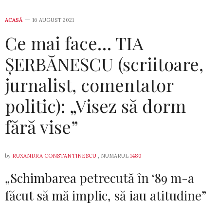
ACASĂ
16 AUGUST 2021
Ce mai face… TIA
ȘERBĂNESCU (scriitoare,
jurnalist, comentator
politic): „Visez să dorm
fără vise”
by
RUXANDRA CONSTANTINESCU
, NUMĂRUL
1480
„Schimbarea petrecută în ‘89 m-a
făcut să mă implic, să iau atitudine”