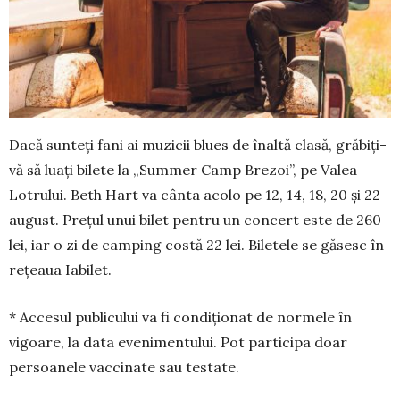
Dacă sunteţi fani ai muzicii blues de înaltă clasă, grăbiţi-
vă să luaţi bilete la „Summer Camp Brezoi”, pe Valea
Lotrului. Beth Hart va cânta acolo pe 12, 14, 18, 20 și 22
august. Preţul unui bilet pentru un concert este de 260
lei, iar o zi de camping costă 22 lei. Biletele se găsesc în
reţeaua Iabilet.
* Accesul publicului va fi condiționat de nor­mele în
vigoare, la data evenimentului. Pot par­ticipa doar
persoanele vaccinate sau testate.