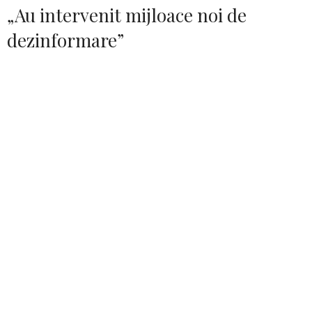
„Au intervenit mijloace noi de
dezinformare”
– De unde îți iei informațiile? Ce surse mai sunt demne,
azi, de încredere?
– Sunt în priză tot timpul,
nu am alte informații sau
surse speciale, cum unii
dintre jurnaliști chiar au
(și le primesc, uneori, în
plic, de unde „trebuie”, și
le propagă mai departe,
în diferite scopuri și in­te­
rese), mă informez de