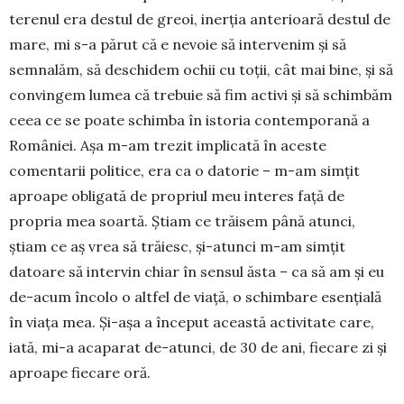
terenul era destul de greoi, inerția an­terioară destul de
mare, mi s-a părut că e nevoie să inter­venim și să
semnalăm, să deschidem ochii cu toții, cât mai bine, și să
convingem lumea că trebuie să fim activi și să schimbăm
ceea ce se poate schim­ba în istoria contemporană a
României. Așa m-am trezit implicată în aceste
comentarii politice, era ca o datorie – m-am simțit
aproape obligată de pro­priul meu interes față de
propria mea soartă. Știam ce trăisem până atunci,
știam ce aș vrea să trăiesc, și-atunci m-am simțit
datoare să intervin chiar în sensul ăsta – ca să am și eu
de-acum încolo o altfel de viață, o schimbare esențială
în viața mea. Și-așa a început această activitate care,
iată, mi-a acaparat de-atunci, de 30 de ani, fiecare zi și
aproa­pe fiecare oră.