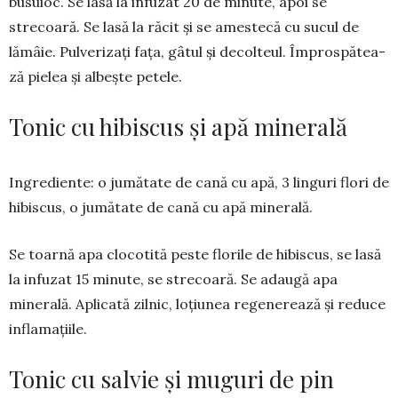
busuioc. Se lasă la infuzat 20 de minute, apoi se
strecoară. Se lasă la răcit și se ames­tecă cu sucul de
lămâie. Pulverizați fața, gâtul și decolteul. Împrospă­tea­
ză pielea și albește petele.
Tonic cu hibiscus și apă minerală
Ingrediente: o jumătate de cană cu apă, 3 linguri flori de
hibiscus, o jumătate de cană cu apă minerală.
Se toarnă apa clocotită peste flo­rile de hibiscus, se lasă
la infuzat 15 minute, se strecoară. Se adaugă apa
minerală. Aplicată zilnic, loțiu­nea re­ge­nerează și reduce
inflamațiile.
Tonic cu salvie și muguri de pin