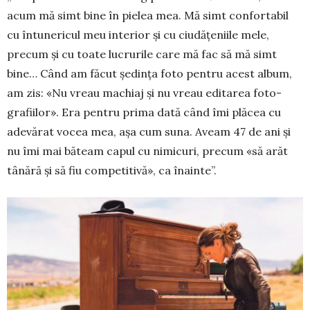
acum mă simt bine în pielea mea. Mă simt confortabil
cu întune­ricul meu interior şi cu ciudă­țeniile mele,
precum și cu toate lucrurile care mă fac să mă simt
bine… Când am făcut şedinţa foto pentru acest album,
am zis: «Nu vreau machiaj şi nu vreau editarea foto­
grafiilor». Era pen­tru prima dată când îmi plăcea cu
adevărat vocea mea, aşa cum suna. Aveam 47 de ani şi
nu îmi mai băteam capul cu nimicuri, precum «să arăt
tânără şi să fiu com­petitivă», ca înainte”.