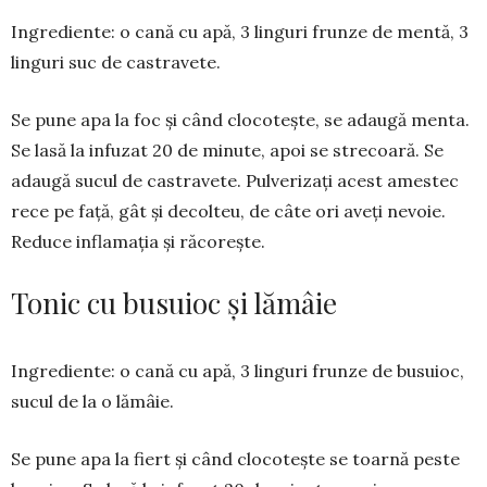
Ingrediente: o cană cu apă, 3 linguri frunze de mentă, 3
linguri suc de castravete.
Se pune apa la foc și când cloco­tește, se adaugă menta.
Se lasă la in­fuzat 20 de minute, apoi se strecoară. Se
adaugă sucul de castravete. Pulve­rizați acest amestec
rece pe față, gât și decolteu, de câte ori aveți ne­voie.
Reduce inflamația și răcorește.
Tonic cu busuioc și lămâie
Ingrediente: o cană cu apă, 3 lin­guri frunze de busuioc,
sucul de la o lămâie.
Se pune apa la fiert și când clo­cotește se toarnă peste