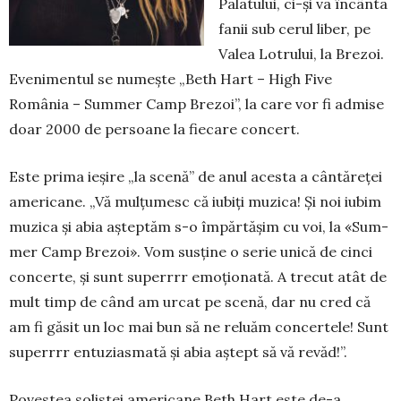
Palatului, ci-și va încânta
fanii sub cerul liber, pe
Valea Lotrului, la Brezoi.
Evenimentul se numește „Beth Hart – High Five
România – Sum­mer Camp Brezoi”, la care vor fi admise
doar 2000 de persoane la fiecare concert.
Este prima ieşire „la scenă” de anul acesta a cântăreței
ameri­cane. „Vă mulţumesc că iubiţi mu­zica! Şi noi iubim
muzica şi abia aştep­tăm s-o împărtăşim cu voi, la «Sum­
mer Camp Brezoi». Vom sus­ţine o serie unică de cinci
con­certe, şi sunt superrrr emoţionată. A trecut atât de
mult timp de când am urcat pe scenă, dar nu cred că
am fi găsit un loc mai bun să ne reluăm concertele! Sunt
superrrr entuziasmată şi abia aştept să vă revăd!”.
Povestea solistei americane Beth Hart este de-a