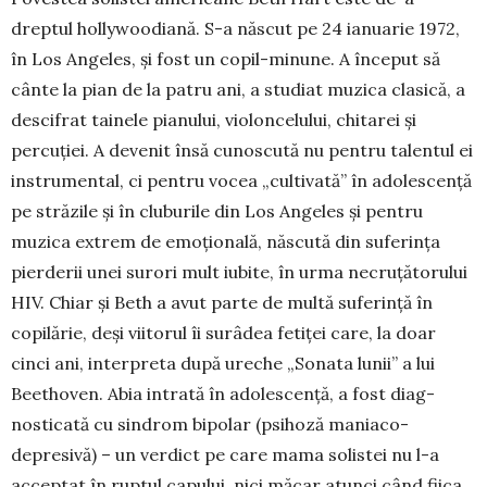
dreptul holly­woodiană. S-a născut pe 24 ianuarie 1972,
în Los Angeles, şi fost un copil-minune. A început să
cânte la pian de la patru ani, a studiat muzica cla­sică, a
descifrat tainele pianului, violoncelului, chitarei şi
percuţiei. A devenit însă cunoscută nu pentru talentul ei
instrumental, ci pentru vocea „cultivată” în adolescenţă
pe străzile şi în cluburile din Los Angeles şi pentru
muzica extrem de emo­țională, născută din suferinţa
pierderii unei surori mult iubite, în urma necruţătorului
HIV. Chiar și Beth a avut parte de multă suferinţă în
copilărie, deși viitorul îi surâdea fetiței care, la doar
cinci ani, interpreta după ureche „Sonata lunii” a lui
Beethoven. Abia intrată în adolescență, a fost diag­
nosticată cu sindrom bipolar (psihoză maniaco-
depresivă) – un verdict pe care mama solistei nu l-a
acceptat în ruptul capului, nici măcar atunci când fiica