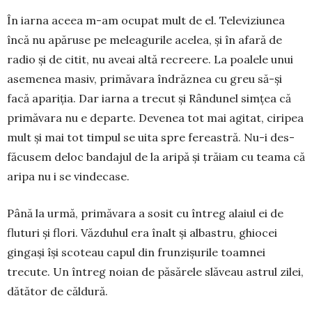
În iarna aceea m-am ocupat mult de el. Tele­vi­ziu­nea
încă nu apăruse pe meleagurile acelea, și în afară de
radio și de citit, nu aveai altă re­creere. La poalele unui
asemenea masiv, primă­vara îndrăznea cu greu să-și
facă apariția. Dar iarna a trecut și Rândunel simțea că
primăvara nu e de­parte. Devenea tot mai agitat, ciripea
mult și mai tot timpul se uita spre fereastră. Nu-i des­
făcusem de­loc bandajul de la aripă și trăiam cu teama că
aripa nu i se vindecase.
Până la urmă, primăvara a sosit cu întreg alaiul ei de
fluturi și flori. Văzduhul era înalt și albastru, ghio­cei
gingași își scoteau capul din frunzișurile toam­nei
trecute. Un întreg noian de păsărele slă­veau astrul zilei,
dătător de căldură.