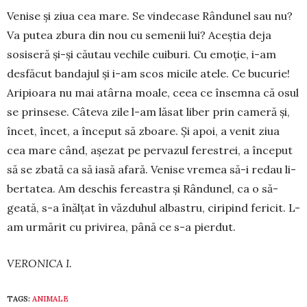
Venise și ziua cea mare. Se vindecase Rându­nel sau nu?
Va putea zbura din nou cu semenii lui? Aceștia deja
sosiseră și-și căutau vechile cuiburi. Cu emoție, i-am
desfăcut bandajul și i-am scos mi­ci­le atele. Ce bucurie!
Aripioara nu mai atârna moale, ceea ce însemna că osul
se prinsese. Câteva zile l-am lă­­­sat liber prin cameră și,
încet, încet, a început să zboa­re. Și apoi, a venit ziua
cea mare când, așezat pe pervazul ferestrei, a început
să se zbată ca să ia­să afară. Venise vremea să-i redau li­
bertatea. Am deschis fereastra și Rândunel, ca o să­­
geată, s-a înăl­țat în văzduhul albastru, ciripind fe­­ricit. L-
am ur­mă­rit cu privirea, până ce s-a pier­dut.
VERONICA I.
TAGS:
ANIMALE