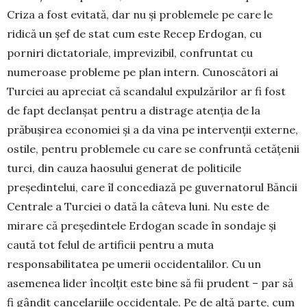
Criza a fost evitată, dar nu și problemele pe care le
ridică un șef de stat cum este Recep Erdogan, cu
porniri dictato­riale, imprevizibil, confruntat cu
numeroase probleme pe plan intern. Cunoscători ai
Turciei au apreciat că scandalul expulzărilor ar fi fost
de fapt declanșat pentru a distrage atenția de la
prăbușirea economiei și a da vina pe intervenții externe,
ostile, pentru pro­blemele cu care se confruntă cetățenii
turci, din cauza haosului generat de politicile
președintelui, care îl concediază pe guvernatorul Băncii
Centrale a Turciei o dată la câteva luni. Nu este de
mirare că președintele Erdogan scade în sondaje și
caută tot felul de artificii pentru a muta
responsabilitatea pe umerii occiden­talilor. Cu un
asemenea lider încolțit este bine să fii prudent – par să
fi gândit cancelariile occidentale. Pe de altă parte, cum