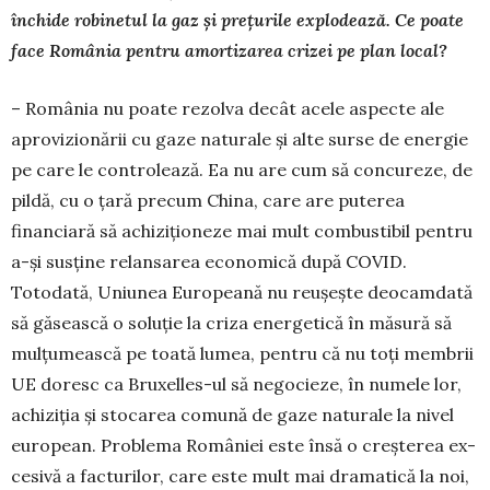
închide robinetul la gaz și prețurile explo­dează. Ce poate
face România pentru amortizarea crizei pe plan local?
– România nu poate rezolva decât acele aspecte ale
aprovizionării cu gaze naturale și alte surse de ener­gie
pe care le controlează. Ea nu are cum să con­cureze, de
pildă, cu o țară precum China, care are pu­te­rea
financiară să achiziționeze mai mult combustibil pentru
a-și susține relansarea economică după COVID.
Totodată, Uniunea Europeană nu reușește deo­camdată
să găsească o soluție la criza energetică în măsură să
mulțumească pe toată lumea, pentru că nu toți mem­brii
UE doresc ca Bruxelles-ul să ne­go­cie­ze, în nume­le lor,
achi­ziția și stocarea comună de gaze naturale la nivel
european. Problema României este însă o creș­terea ex­
cesivă a facturilor, care este mult mai dra­ma­tică la noi,