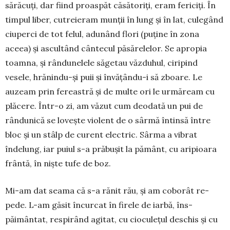
sărăcuți, dar fiind proaspăt că­sătoriți, eram fericiți. În
timpul liber, cutreieram mun­ții în lung și în lat, culegând
ciuperci de tot felul, adunând flori (puține în zona
aceea) și as­cul­tând cântecul păsărelelor. Se apropia
toamna, și rân­­du­nelele să­ge­tau văzduhul, ciripind
vesele, hră­nin­du-și puii și în­vă­țându-i să zboare. Le
auzeam prin fereastră și de multe ori le urmă­ream cu
plăcere. Într-o zi, am vă­zut cum deodată un pui de
rândunică se lovește vio­lent de o sârmă întinsă între
bloc și un stâlp de curent electric. Sârma a vibrat
îndelung, iar puiul s-a prăbușit la pământ, cu ari­pioa­ra
frântă, în niște tufe de boz.
Mi-am dat seama că s-a rănit rău, și am co­borât re­
pede. L-am găsit încurcat în firele de iar­bă, îns­
păimântat, respirând agitat, cu cioculețul deschis și cu