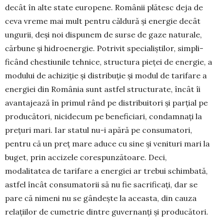
decât în alte state europene. Ro­mânii plă­tesc deja de
ceva vreme mai mult pentru căl­dură și ener­gie decât
ungurii, deși noi dispunem de surse de gaze naturale,
căr­bune și hidroenergie. Po­trivit specia­liștilor, simpli­
ficând chestiunile tehnice, structura pie­ței de energie, a
modului de achiziție și distribuție și modul de ta­ri­fare a
energiei din România sunt astfel structurate, în­cât îi
avantajează în primul rând pe dis­tribuitori și par­țial pe
producători, nici­decum pe be­neficiari, con­dam­nați la
prețuri mari. Iar statul nu-i apă­ră pe con­su­matori,
pentru că un preț mare aduce cu sine și ve­nituri mari la
buget, prin acci­zele cores­pun­zătoare. Deci,
modalitatea de tarifare a energiei ar trebui schim­bată,
astfel încât consumatorii să nu fie sa­crificați, dar se
pare că nimeni nu se gân­dește la aceas­ta, din cauza
relațiilor de cumetrie dintre guver­nanți și producători.