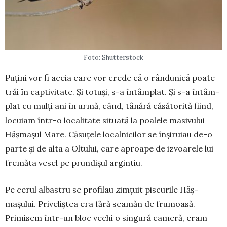
Foto: Shutterstock
Puțini vor fi aceia care vor crede că o rân­du­nică poate
trăi în captivitate. Și totuși, s-a întâmplat. Și s-a în­tâm­
plat cu mulți ani în urmă, când, tânără că­sătorită fiind,
locuiam în­tr-o localitate si­tuată la poalele masivului
Hăș­mașul Mare. Căsuțele localnicilor se înșiruiau de-o
parte și de alta a Oltului, care aproape de izvoarele lui
fremăta vesel pe prundișul argintiu.
Pe cerul albastru se profilau zimțuit piscu­rile Hăș­
mașului. Priveliștea era fără sea­­măn de fru­moa­să.
Primisem într-un bloc vechi o singură cameră, eram