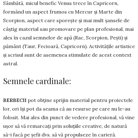
Sâmbătă, micul benefic Venus trece în Ca­pricorn,
formând un aspect frumos cu Mercur și Marte din
Scorpion, aspect care spo­rește și mai mult șansele de
câștig material sau pro­movare pe plan profesional, mai
ales în cazul sem­nelor de apă (Rac, Scor­pion, Pești) și
pământ (Taur, Fecioară, Capri­corn). Activitățile artistice
și scrisul sunt de asemenea stimulate de acest context
astral.
Semnele cardinale:
BERBECII
pot obține sprijin material pentru proiectele
lor, ori își pot da seama că au resurse pe care nu le-au
folosit. Mai ales din punct de vedere profesional, vă vine
ușor să vă remarcați prin soluțiile creative, de natură
să-i facă pe șefii dvs. să vă propulseze în carieră.