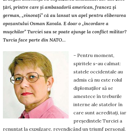
ţări, printre care şi ambasadorii american, francez şi
german, „vinovați” că au lansat un apel pentru eliberarea
opozantului Osman Kava­la. E doar o „încordare a
mușchilor” Turciei sau se poate ajunge la conflict militar?
Turcia face parte din NATO…
– Pentru moment,
spiritele s-au calmat:
statele occidentale au
admis că nu este rolul
diplomaților să se
amestece în treburile
interne ale statelor în
care sunt acreditați, iar
președintele Turciei a
renunțat la ex­pulzare, revendicând un triumf personal.