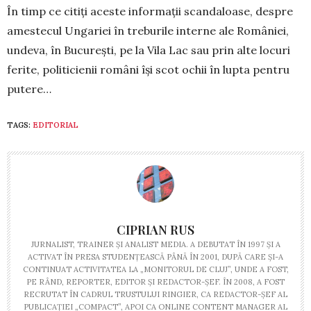
În timp ce citiți aceste informații scan­da­loase, despre
amestecul Ungariei în treburile interne ale României,
undeva, în București, pe la Vila Lac sau prin alte locuri
ferite, po­liticienii români își scot ochii în lupta pentru
putere…
TAGS:
EDITORIAL
CIPRIAN RUS
JURNALIST, TRAINER ŞI ANALIST MEDIA. A DEBUTAT ÎN 1997 ŞI A
ACTIVAT ÎN PRESA STUDENŢEASCĂ PÂNĂ ÎN 2001, DUPĂ CARE ŞI-A
CONTINUAT ACTIVITATEA LA „MONITORUL DE CLUJ”, UNDE A FOST,
PE RÂND, REPORTER, EDITOR ŞI REDACTOR-ŞEF. ÎN 2008, A FOST
RECRUTAT ÎN CADRUL TRUSTULUI RINGIER, CA REDACTOR-ŞEF AL
PUBLICAŢIEI „COMPACT”, APOI CA ONLINE CONTENT MANAGER AL