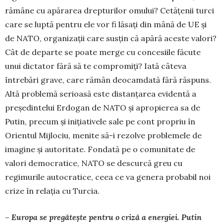
rămâne cu apărarea drepturilor omului? Cetățenii turci
care se luptă pentru ele vor fi lăsați din mână de UE și
de NATO, organizații care susțin că apără aceste valori?
Cât de departe se poate merge cu concesiile făcute
unui dictator fără să te compromiți? Iată câteva
întrebări grave, care rămân deocamdată fără răspuns.
Altă problemă serioasă este distanțarea evidentă a
președintelui Erdogan de NATO și apropierea sa de
Putin, precum și inițiativele sale pe cont propriu în
Orientul Mijlociu, menite să-i rezolve problemele de
imagine și autoritate. Fondată pe o comunitate de
valori democratice, NATO se descurcă greu cu
regimurile autocratice, ceea ce va ge­­nera probabil noi
crize în relația cu Turcia.
– Europa se pregătește pentru o criză a energiei. Putin