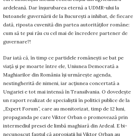
ardeleană. Dar înșurubarea eternă a UDMR-ului la
butoanele guvernării de la București a inhibat, de fiecare
dată, riposta cuvenită din partea autorităților ro­mâne:
cum să te pui rău cu cel mai de încre­de­re partener de
guvernare?!
Dar iată că, în timp ce partidele româ­nești se bat pe
viață și pe moarte între ele, Uni­unea Democrată a
Maghiarilor din Ro­mânia își urmărește agenda,
nestingherită de nimeni, iar acțiunea concertată a
Ungariei e tot mai in­ten­să în Transilvania. O dovedește
un raport realizat de specialiștii în politici pu­blice de la
„Expert Forum”, care au moni­torizat, timp de 12 luni,
propaganda pe care Viktor Orban o promovează prin
interme­diul presei de lim­bă maghiară din Ardeal. E bi­
necunoscut fap­tul că apropiații lui Viktor Orban au