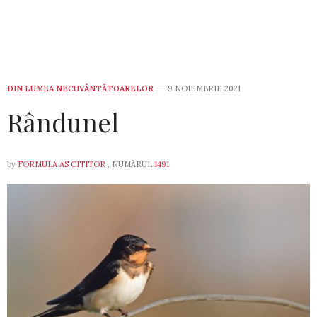
DIN LUMEA NECUVÂNTĂTOARELOR
9 NOIEMBRIE 2021
Rândunel
by
FORMULA AS CITITOR
, NUMĂRUL
1491