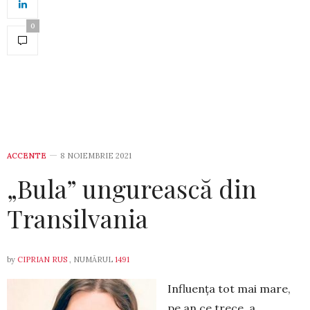
0
ACCENTE
8 NOIEMBRIE 2021
„Bula” ungurească din
Transilvania
by
CIPRIAN RUS
, NUMĂRUL
1491
Influența tot mai mare,
pe an ce trece, a