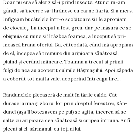
Doar nu era să alerg să-i prind insecte. Atunci m-am
gândit să în­cerrc să-l hrănesc cu carne fiartă. Și a mers.
În­fi­geam bu­cățelele într-o scobitoare și i le apropiam
de cioculeț. La în­ceput a fost greu, dar pe măsură ce se
obișnuia cu mine și îl răzbea foa­mea, a început să pri­
meas­că hrana oferită. Ba, câ­teo­­dată, când mă apro­piam
de el, începea să tre­mu­re din aripioara să­nătoasă,
piuind și cerând mân­care. Toamna a trecut și primii
fulgi de nea au aco­pe­rit culmile Hășmașului. Apoi zăpada
a coborât tot mai la vale, acoperind întreaga fire…
Rândunelele plecaseră de mult în țările calde. Cât
durase larma și zborul lor prin dreptul ferestrei, Rân­
dunel (așa îl botezasem pe pui) se agita, încerca să se
salte cu aripioara cea sănă­toasă și ciripea în­truna. Ar fi
plecat și el, săr­ma­nul, cu toți ai lui.