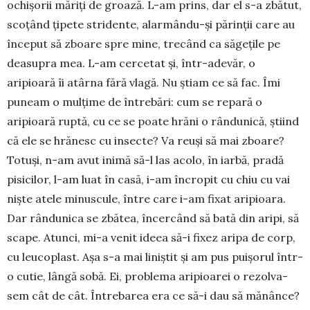
ochișorii măriți de groază. L-am prins, dar el s-a zbă­­tut,
scoțând țipete stridente, alarmându-și pă­rinții care au
început să zboare spre mine, trecând ca săgețile pe
deasupra mea. L-am cercetat și, într-adevăr, o
aripioară îi atâr­na fără vlagă. Nu știam ce să fac. Îmi
puneam o mulțime de întrebări: cum se repară o
aripioară ruptă, cu ce se poate hrăni o rândunică, știind
că ele se hrănesc cu insecte? Va reuși să mai zboa­re?
To­tuși, n-am avut inimă să-l las acolo, în iar­bă, pradă
pisicilor, l-am luat în casă, i-am încropit cu chiu cu vai
niște atele minuscule, între care i-am fixat ari­pioa­ra.
Dar rândunica se zbătea, încercând să bată din aripi, să
scape. Atunci, mi-a venit ideea să-i fixez aripa de corp,
cu leu­co­plast. Așa s-a mai liniștit și am pus puișorul într-
o cutie, lângă sobă. Ei, pro­ble­ma aripioarei o re­zol­va­
sem cât de cât. Întrebarea era ce să-i dau să mă­nân­ce?