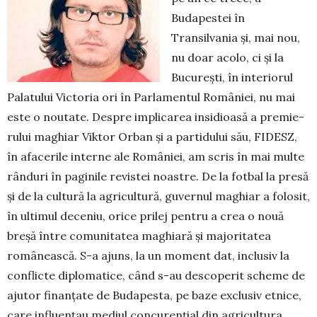
Budapestei în
Transilvania și, mai nou,
nu doar acolo, ci și la
București, în interiorul
Palatului Victoria ori în Parlamentul României, nu mai
este o noutate. Despre im­plicarea insidioasă a premie­
ru­lui maghiar Viktor Orban și a partidului său, FIDESZ,
în afa­cerile interne ale României, am scris în mai multe
rânduri în paginile revistei noastre. De la fotbal la presă
și de la cultură la agri­cultură, guvernul maghiar a folosit,
în ulti­mul deceniu, orice prilej pentru a crea o no­uă
breșă între comunitatea maghiară și ma­joritatea
românească. S-a ajuns, la un mo­ment dat, inclusiv la
conflicte diplomatice, când s-au descoperit scheme de
ajutor fi­nanțate de Budapesta, pe baze exclusiv et­nice,
care influențau mediul concurențial din agricultura