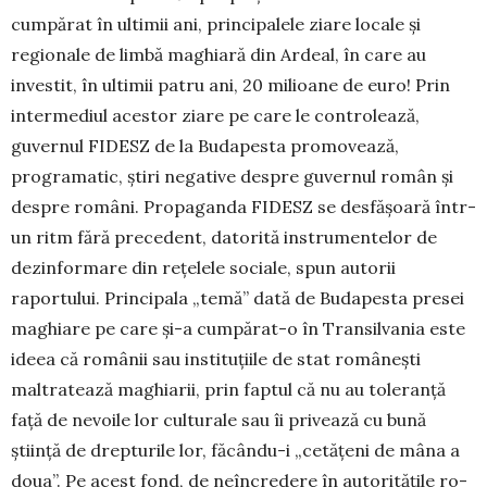
cum­părat în ultimii ani, princi­pa­lele ziare locale și
regionale de limbă ma­ghia­ră din Ardeal, în care au
investit, în ulti­mii patru ani, 20 mi­lioane de euro! Prin
in­termediul acestor zia­re pe care le con­tro­lează,
guvernul FIDESZ de la Budapesta pro­movează,
programatic, știri negative despre guvernul român și
des­pre români. Propaganda FIDESZ se desfă­șoa­ră într-
un ritm fără precedent, datorită ins­tru­mentelor de
dezinformare din rețelele so­ciale, spun autorii
raportului. Principala „te­mă” dată de Budapesta presei
maghiare pe ca­re și-a cumpărat-o în Transilvania este
ideea că românii sau instituțiile de stat româ­nești
maltratează maghiarii, prin faptul că nu au toleranță
față de nevoile lor culturale sau îi privează cu bună
știință de drepturile lor, făcându-i „cetăţeni de mâna a
doua”. Pe acest fond, de neîncredere în autoritățile ro­