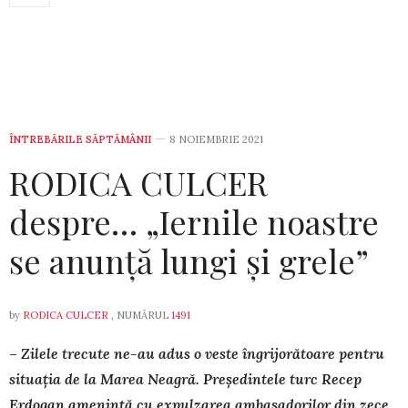
ÎNTREBĂRILE SĂPTĂMÂNII
8 NOIEMBRIE 2021
RODICA CULCER
despre… „Iernile noastre
se anunță lungi și grele”
by
RODICA CULCER
, NUMĂRUL
1491
– Zilele trecute ne-au adus o veste îngrijorătoare pentru
situația de la Marea Neagră. Preşedintele turc Recep
Erdogan amenință cu expulzarea am­ba­sadorilor din zece