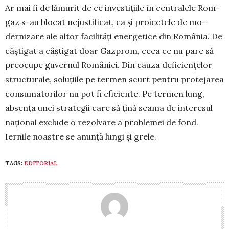
Ar mai fi de lămurit de ce in­ves­tițiile în centralele Rom­
gaz s-au blocat nejusti­ficat, ca și proiectele de mo­
dernizare ale altor facilități ener­ge­tice din Româ­nia. De
câștigat a câștigat doar Gaz­prom, ceea ce nu pare să
preocupe guvernul Ro­mâ­niei. Din cauza defi­ciențelor
structurale, solu­țiile pe termen scurt pentru protejarea
consumatorilor nu pot fi eficiente. Pe termen lung,
absența unei stra­tegii care să țină seama de interesul
național exclude o re­zolvare a problemei de fond.
Iernile noastre se anunță lungi și grele.
TAGS:
EDITORIAL