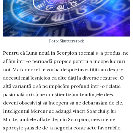
Foto: Shutterstock
Pentru că Luna nouă în Scorpion tocmai s-a pro­dus, ne
aflăm într-o perioadă propice pentru a în­cepe lucruri
noi. Mai concret, e vorba despre in­ves­tiții sau despre
accesul mai lesnicios ca alte dăți la di­verse resurse. O
altă variantă e să ne implicăm profund în­tr-o relație
pasională ori să ne con­știen­tizăm ten­din­țele de-a
deveni obsesivi și să începem să ne deba­ra­săm de ele.
Inteligentul Mercur se ada­ugă vineri Soarelui și lui
Marte, ambele aflate deja în Scorpion, ceea ce ne
sporește șansele de-a ne­gocia contracte favorabile.