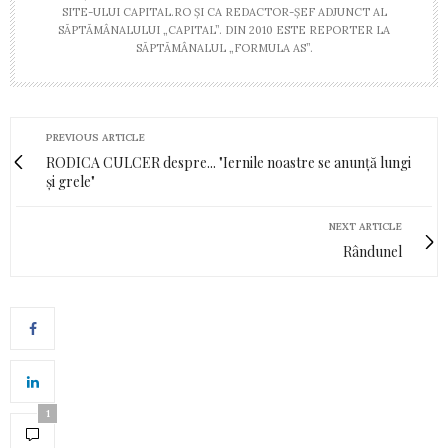
SITE-ULUI CAPITAL.RO ŞI CA REDACTOR-ŞEF ADJUNCT AL
SĂPTĂMÂNALULUI „CAPITAL”. DIN 2010 ESTE REPORTER LA
SĂPTĂMÂNALUL „FORMULA AS”.
PREVIOUS ARTICLE
RODICA CULCER despre... "Iernile noastre se anunță lungi
și grele"
NEXT ARTICLE
Rândunel
1