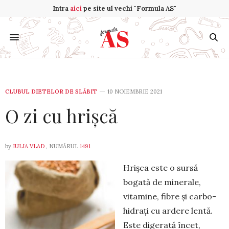
Intra
aici
pe site ul vechi "Formula AS"
CLUBUL DIETELOR DE SLĂBIT
10 NOIEMBRIE 2021
O zi cu hrișcă
by
IULIA VLAD
, NUMĂRUL
1491
Hrișca este o sursă
bogată de mi­nerale,
vitamine, fibre și carbo­
hidrați cu ardere lentă.
Este digerată în­cet,