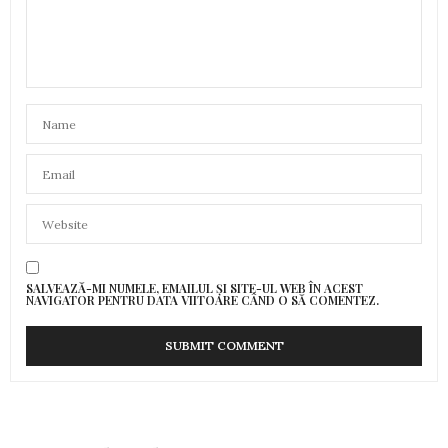
SALVEAZĂ-MI NUMELE, EMAILUL ȘI SITE-UL WEB ÎN ACEST
NAVIGATOR PENTRU DATA VIITOARE CÂND O SĂ COMENTEZ.