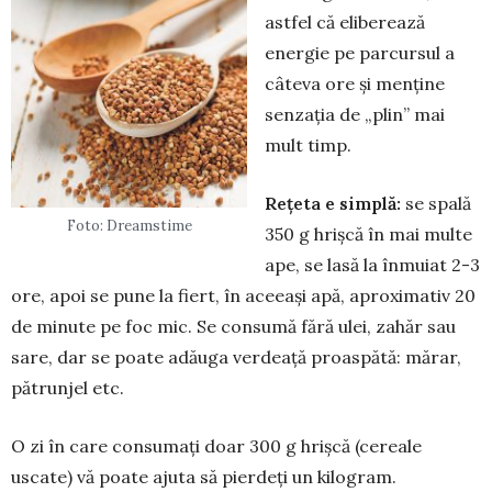
astfel că eliberează
energie pe par­cursul a
câteva ore și menține
senzația de „plin” mai
mult timp.
Rețeta e simplă:
se spală
Foto: Dreamstime
350 g hrișcă în mai multe
ape, se lasă la înmuiat 2-3
ore, apoi se pune la fiert, în aceeași apă, apro­ximativ 20
de minute pe foc mic. Se con­sumă fără ulei, zahăr sau
sare, dar se poate adăuga verdeață proaspătă: mărar,
pă­trunjel etc.
O zi în care consumați doar 300 g hriș­că (cereale
uscate) vă poate ajuta să pier­deți un kilogram.