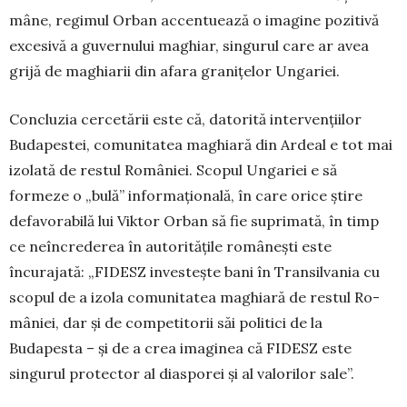
mâ­ne, regimul Orban accentuează o ima­gine pozitivă
excesivă a guvernului ma­ghiar, sin­gurul care ar avea
grijă de ma­ghia­rii din afara granițelor Ungariei.
Concluzia cercetării este că, datorită in­ter­vențiilor
Budapestei, comunitatea ma­ghia­ră din Ardeal e tot mai
izolată de restul Ro­mâ­niei. Scopul Ungariei e să
formeze o „bu­lă” informațională, în care orice știre
defa­vo­ra­bilă lui Viktor Orban să fie su­primată, în timp
ce neîncrederea în autorită­țile românești este
încurajată: „FIDESZ in­ves­tește bani în Transilvania cu
scopul de a izola comuni­ta­tea maghiară de restul Ro­
mâ­niei, dar și de competitorii săi politici de la
Budapesta – și de a crea imaginea că FIDESZ este
singurul protector al diasporei și al valorilor sale”.