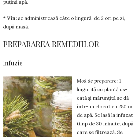
puțină apă.
* Vin:
se adminis­trea­ză câte o lingură, de 2 ori pe zi,
după masă.
PREPARAREA REMEDIILOR
Infuzie
Mod de preparare:
1
linguriță cu plantă us­
cată și mărunțită se dă
într-un clocot cu 250 ml
de apă. Se lasă la infuzat
timp de 30 minute, după
care se filtrează. Se