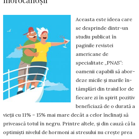
Aceasta este ideea care
se desprinde dintr-un
studiu publicat în
paginile re­vistei
americane de
specialitate „PNAS”:
oamenii capabili să abor­
deze micile și marile în­
tâmplări din traiul lor de
fie­care zi în spirit pozitiv
bene­ficiază de o durată a
vieții cu 11% – 15% mai mare de­cât a celor încli­nați să
pri­vească totul în negru. Printre altele, și din cauză că la
opti­miști nivelul de hormoni ai stre­sului nu crește prea