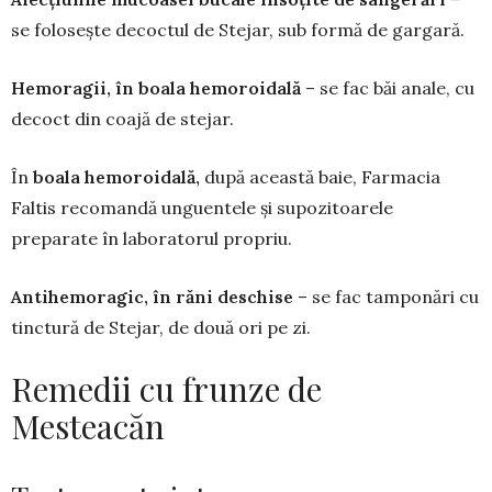
se folosește decoctul de Stejar, sub for­mă de gargară.
Hemoragii, în boala hemoroidală
– se fac băi anale, cu
decoct din coajă de stejar.
În
boala hemoroidală,
după a­ceastă baie, Farmacia
Faltis re­co­mandă unguentele și supozitoa­rele
preparate în laboratorul pro­priu.
Antihemoragic, în răni des­chise
– se fac tamponări cu
tinc­tură de Stejar, de două ori pe zi.
Remedii cu frunze de
Mesteacăn