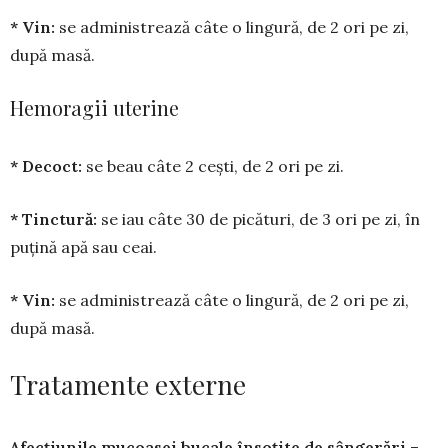
* Vin:
se adminis­trea­ză câte o lingură, de 2 ori pe zi,
după masă.
Hemoragii uterine
* Decoct:
se beau câte 2 cești, de 2 ori pe zi.
* Tinctură:
se iau câte 30 de pică­turi, de 3 ori pe zi, în
puțină apă sau ceai.
* Vin:
se adminis­trea­ză câte o lingură, de 2 ori pe zi,
după masă.
Tratamente externe
Afecțiunile mucoasei bucale însoțite de sângerări
–