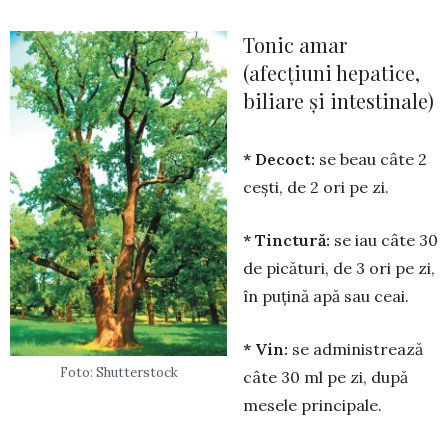
Tonic amar
(afecțiuni hepatice,
biliare și intestinale)
* Decoct:
se beau câte 2
cești, de 2 ori pe zi.
* Tinctură:
se iau câte 30
de pică­turi, de 3 ori pe zi,
în puțină apă sau ceai.
* Vin:
se adminis­trea­ză
Foto: Shutterstock
câte 30 ml pe zi, după
mesele princi­pale.