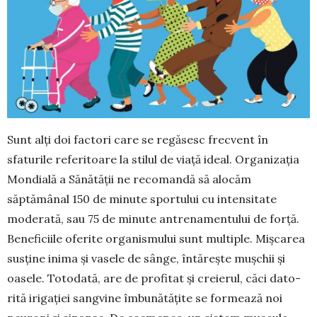
Sunt alți doi factori care se regăsesc frecvent în
sfaturile referitoare la stilul de viață ideal. Orga­nizația
Mondială a Sănătății ne recomandă să alocăm
săptămânal 150 de minute sportului cu in­tensitate
moderată, sau 75 de minute antre­na­men­tului de forță.
Beneficiile oferite organismului sunt multiple. Mișcarea
susține inima și vasele de sân­ge, întărește mușchii și
oasele. Totodată, are de pro­fitat și creierul, căci da­to­
rită irigației sangvine îmbună­tățite se formează noi