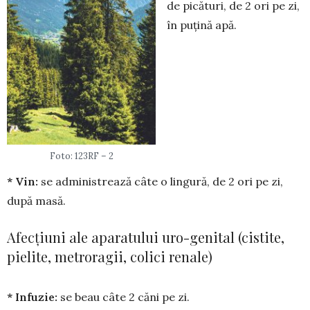
de pică­turi, de 2 ori pe zi,
în puțină apă.
Foto: 123RF – 2
* Vin:
se adminis­trea­ză câte o lingură, de 2 ori pe zi,
după masă.
Afecțiuni ale aparatului uro-genital (cistite,
pielite, metroragii, colici renale)
* Infuzie:
se beau câte 2 căni pe zi.