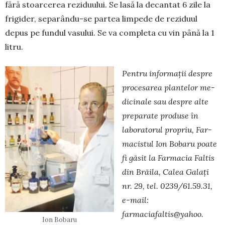
fără stoarcerea rezi­duului. Se lasă la decan­tat 6 zile la
frigider, sepa­rându-se par­tea lim­pede de rezi­duul
depus pe fun­dul vasului. Se va com­pleta cu vin până la 1
litru.
Pentru informaţii despre
procesarea plan­telor me­
dicinale sau despre alte
preparate produse în
labora­torul propriu, Far­
macistul Ion Bobaru poate
fi găsit la Farmacia Faltis
din Brăila, Calea Galaţi
nr. 29, tel. 0239/61.59.31,
e-mail:
farmaciafaltis@yahoo.
Ion Bobaru