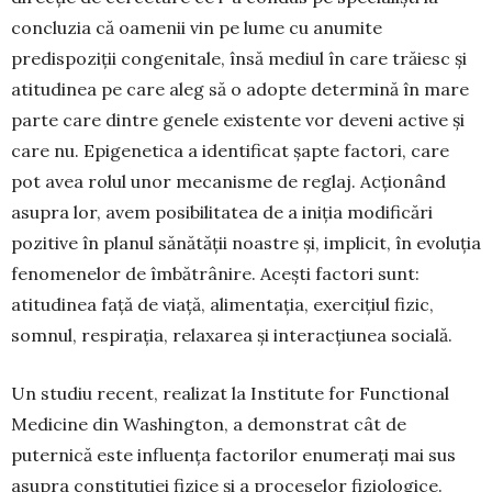
concluzia că oamenii vin pe lume cu anumite
predispoziții con­genitale, însă mediul în care trăiesc și
atitu­dinea pe care aleg să o adopte determină în mare
parte care dintre genele existente vor deveni active și
care nu. Epigenetica a identificat șapte factori, care
pot avea rolul unor mecanisme de reglaj. Ac­ționând
asupra lor, avem posibilitatea de a iniția modificări
pozitive în planul sănătății noastre și, implicit, în evoluția
fenomenelor de îmbătrânire. Acești factori sunt:
atitudinea față de viață, ali­mentația, exercițiul fizic,
somnul, respirația, rela­xarea și interacțiunea socială.
Un studiu recent, realizat la Institute for Func­tional
Medicine din Washington, a demonstrat cât de
puternică este influența factorilor enumerați mai sus
asupra constituției fizice și a proceselor fiziologice.