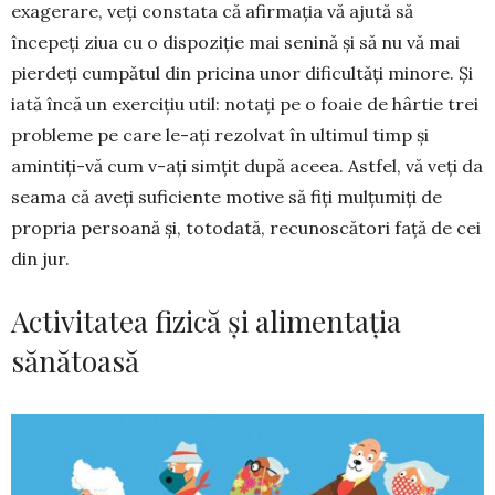
exagerare, veți constata că afirmația vă ajută să
începeți ziua cu o dispoziție mai senină și să nu vă mai
pierdeți cum­pătul din pricina unor dificultăți minore. Și
iată încă un exercițiu util: notați pe o foaie de hârtie trei
probleme pe care le-ați rezolvat în ultimul timp și
amintiți-vă cum v-ați simțit după aceea. Astfel, vă veți da
seama că aveți suficiente motive să fiți mulțumiți de
propria persoană și, totodată, recunoscători față de cei
din jur.
Activitatea fizică și alimentația
sănătoasă