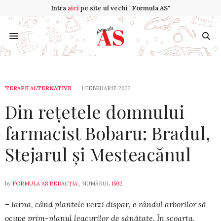
Intra
aici
pe site ul vechi "Formula AS"
TERAPII ALTERNATIVE
1 FEBRUARIE 2022
Din rețetele domnului
farmacist Bobaru: Bradul,
Stejarul și Mesteacănul
by
FORMULA AS REDACȚIA
, NUMĂRUL
1502
– Iarna, când plantele verzi dispar, e rândul arborilor să
ocupe prim-planul leacurilor de sănătate. În scoarța,