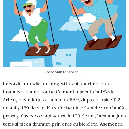
Foto: Shutterstock – 6
Recordul mondial de longevitate îi aparține fran­­
țuzoaicei Jeanne Louise Calment, născută în 1875 la
Arles și decedată tot acolo, în 1997, după ce trăise 122
de ani și 169 de zile. Nu suferise nicio­dată de vreo boală
gravă și dusese o viață activă: la 100 de ani, încă mai juca
tenis și făcea drumuri prin oraș cu bicicleta. Aseme­nea