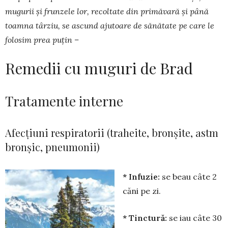
mugurii și frunzele lor, recol­tate din primăvară și până
toamna târziu, se ascund ajutoare de sănătate pe care le
folosim prea puțin –
Remedii cu muguri de Brad
Tratamente interne
Afecțiuni respiratorii (traheite, bronșite, astm
bronșic, pneumonii)
* Infuzie:
se beau câte 2
căni pe zi.
* Tinctură:
se iau câte 30