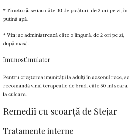
* Tinctură:
se iau câte 30 de pică­turi, de 2 ori pe zi, în
puțină apă.
* Vin:
se adminis­trea­ză câte o lingură, de 2 ori pe zi,
după masă.
Imunostimulator
Pentru creșterea imunității la adulți în sezonul rece, se
recomandă vinul terapeutic de brad, câte 50 ml seara,
la culcare.
Remedii cu scoarță de Stejar
Tratamente interne