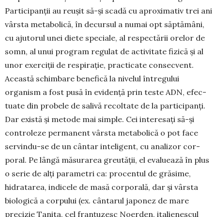
Participanții au reușit să-și scadă cu aproximativ trei ani
vârsta metabolică, în decursul a numai opt săptămâni,
cu ajutorul unei diete spe­ciale, al respectării orelor de
somn, al unui pro­gram regulat de activitate fizică și al
unor exerciții de respirație, practicate consecvent.
Această schim­­bare benefică la nivelul întregului
organism a fost pusă în evidență prin teste ADN, efec­
tuate din probele de salivă recoltate de la participanți.
Dar există și metode mai simple. Cei interesați să-și
con­troleze permanent vârsta metabo­lică o pot face
servindu-se de un cântar inte­ligent, cu analizor cor­­
poral. Pe lân­gă măsurarea greutății, el evaluează în plus
o serie de alți parametri ca: procentul de grăsime,
hidra­tarea, indicele de masă corpo­rală, dar și vârsta
biologică a corpului (ex. cântarul japonez de mare
precizie Tanita, cel franțuzesc Noerden, italienescul