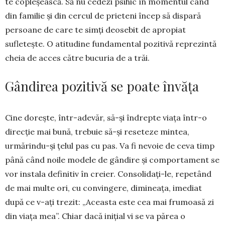
te copleșească. Să nu cedezi psihic în momentul când
din familie și din cercul de prieteni încep să dispară
persoane de care te simți deosebit de apropiat
sufletește. O atitudine fundamental pozitivă reprezintă
cheia de acces către bucuria de a trăi.
Gândirea pozitivă se poate învăța
Cine dorește, într-adevăr, să-și îndrepte viața într-o
direcție mai bună, trebuie să-și reseteze min­tea,
urmărindu-și țelul pas cu pas. Va fi nevoie de ceva timp
până când noile modele de gândire și comportament se
vor instala definitiv în creier. Consolidați-le, repetând
de mai multe ori, cu con­vingere, dimineața, imediat
după ce v-ați trezit: „Aceasta este cea mai frumoasă zi
din viața mea”. Chiar dacă inițial vi se va părea o