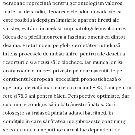
persoane reprezintă pentru ge­rontologi un valoros
ma­terial de studiu, deoarece ele aduc do­vada vie că
este posibil să de­pășim limitările aparent fi­rești ale
vârstei, evitând în ace­lași timp patologiile inva­li­dante.
Ideea de a păcăli moar­tea a fasci­nat omenirea dintot­
deauna. Pretu­tin­deni pe glob, cercetătorii studiază
intens procesele de îmbătrânire, pen­tru a le desci­fra
resorturile și a reuși să le blocheze. Iar munca lor își
arată roadele: în ce-i privește pe nou-născu­ții de pe
continentul european, specia­liștii pro­nostichează o
speranță de viață mai mare ca ori­când – 83,4 ani pentru
fete și 78,6 ani pentru băieți. Perspective optimiste, dar
cu o mare con­diție: să îmbătrânești sănătos. Cui îi
folosește să trăiască până la adânci bătrâneți, în
condițiile în care sănătatea i se șubrezește continuu și
se con­fruntă cu neputințe care îl fac dependent de