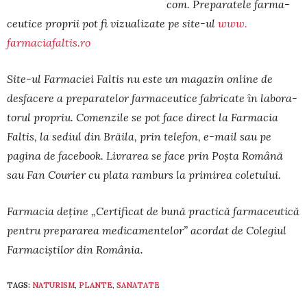
com. Pre­paratele farma­
ceutice pro­prii pot fi vi­zua­lizate pe site-ul
www.
farmaciafaltis.ro
Site-ul Farmaciei Faltis nu este un magazin online de
desfacere a preparatelor farmaceu­tice fabricate în labora­
torul propriu. Comen­zile se pot face direct la Farmacia
Faltis, la sediul din Brăila, prin telefon, e-mail sau pe
pagina de facebook. Livrarea se face prin Poșta Română
sau Fan Courier cu plata ram­burs la primirea coletului.
Farmacia deţine „Certificat de bună prac­tică far­­ma­ceu­tică
pentru prepararea medi­ca­mente­lor” acor­dat de Colegiul
Far­maciş­tilor din Ro­mâ­nia.
TAGS:
NATURISM
,
PLANTE
,
SANATATE