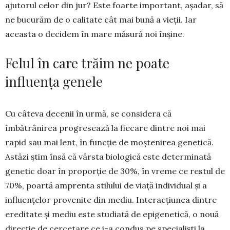
ajuto­rul celor din jur? Este foarte important, așadar, să
ne bucurăm de o calitate cât mai bună a vieții. Iar
aceasta o decidem în mare măsură noi înșine.
Felul în care trăim ne poate
influența genele
Cu câteva decenii în urmă, se considera că
îmbătrânirea progresează la fiecare dintre noi mai
rapid sau mai lent, în funcție de moștenirea gene­tică.
Astăzi știm însă că vârsta biologică este de­terminată
genetic doar în proporție de 30%, în vreme ce restul de
70%, poartă amprenta stilului de viață individual și a
influențelor provenite din mediu. Interacțiunea dintre
ereditate și mediu este studiată de epigenetică, o nouă
direcție de cerce­tare ce i-a condus pe specialiști la