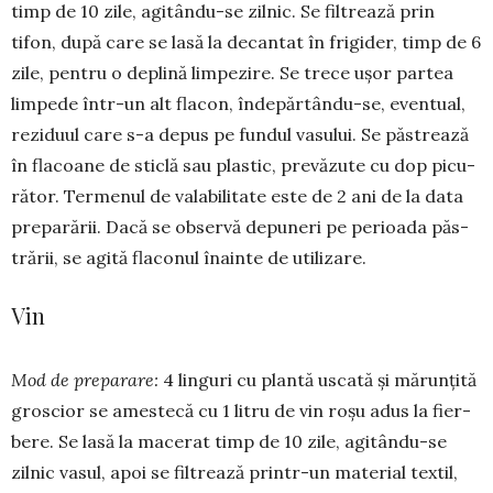
timp de 10 zile, agitân­du-se zilnic. Se fil­trează prin
tifon, după care se lasă la de­cantat în fri­gider, timp de 6
zile, pentru o de­plină limpezire. Se trece ușor partea
lim­pede în­tr-un alt flacon, în­de­păr­tân­du-se, eventual,
re­zi­duul care s-a depus pe fundul vasului. Se păs­trea­ză
în flacoane de sticlă sau plastic, prevăzute cu dop picu­
rător. Termenul de valabilitate este de 2 ani de la data
preparării. Dacă se observă de­­­puneri pe pe­rioada păs­
trării, se agită flaconul îna­inte de utilizare.
Vin
Mod de preparare:
4 linguri cu plantă uscată și mărunțită
groscior se amestecă cu 1 litru de vin roșu adus la fier­
bere. Se lasă la macerat timp de 10 zile, agi­tân­du-se
zilnic vasul, apoi se fil­trea­ză prin­tr-un mate­rial textil,