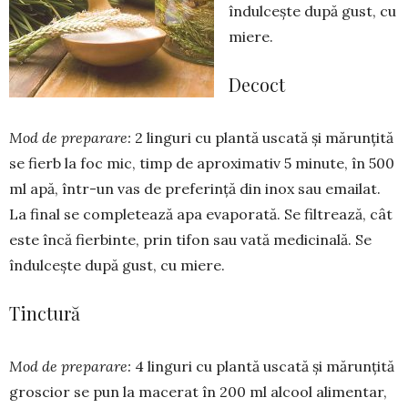
îndulcește după gust, cu
miere.
Decoct
Mod de preparare:
2 linguri cu plantă uscată și mărunțită
se fierb la foc mic, timp de aproximativ 5 minute, în 500
ml apă, într-un vas de preferință din inox sau emailat.
La final se com­ple­tează apa evaporată. Se filtrează, cât
este încă fierbinte, prin tifon sau vată medicinală. Se
îndulcește după gust, cu miere.
Tinctură
Mod de preparare:
4 linguri cu plantă uscată și mărunțită
groscior se pun la macerat în 200 ml alcool ali­mentar,