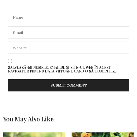
SALVEAZĂ-MI NUMELE, EMAILUL ȘI SITE-UL WEB ÎN ACEST
NAVIGATOR PENTRU DATA VIITOARE CÂND O SĂ COMENTEZ.
You May Also Like