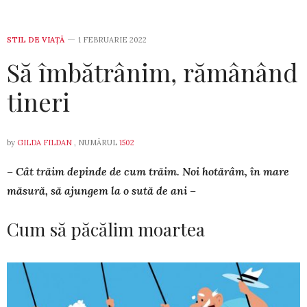
STIL DE VIA­ŢĂ
1 FEBRUARIE 2022
Să îmbătrânim, rămânând
tineri
by
GILDA FILDAN
, NUMĂRUL
1502
– Cât trăim depinde de cum trăim. Noi hotărâm, în mare
măsură, să ajungem la o sută de ani –
Cum să păcălim moartea