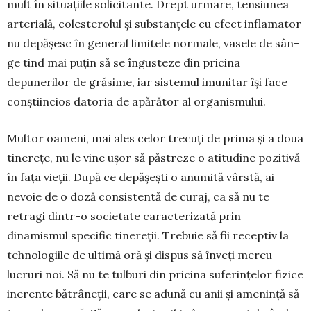
mult în si­tuațiile solici­tan­te. Drept urmare, ten­siunea
arte­rială, colesterolul și substanțele cu efect infla­mator
nu depășesc în ge­neral limitele normale, vasele de sân­
ge tind mai puțin să se în­gus­teze din pricina
depunerilor de grăsime, iar siste­mul imunitar își face
conștiincios dato­ria de apărător al organismului.
Multor oameni, mai ales celor trecuți de prima și a doua
tinerețe, nu le vine ușor să păstreze o atitudine pozitivă
în fața vieții. După ce depășești o anumită vârstă, ai
nevoie de o doză consistentă de curaj, ca să nu te
retragi dintr-o societate carac­terizată prin
dinamismul specific tinereții. Trebuie să fii receptiv la
tehnologiile de ultimă oră și dis­pus să înveți mereu
lucruri noi. Să nu te tulburi din pricina suferințelor fizice
inerente bătrâneții, care se adună cu anii și amenință să