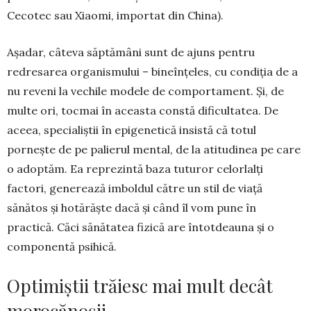
Cecotec sau Xiaomi, importat din China).
Așadar, câteva săptămâni sunt de ajuns pentru
redresarea organis­mului – bineînțeles, cu condiția de a
nu reveni la vechile modele de comportament. Și, de
multe ori, tocmai în aceasta constă dificul­ta­tea. De
aceea, specialiștii în epige­netică insistă că totul
pornește de pe palierul men­tal, de la atitu­dinea pe care
o adoptăm. Ea repre­zintă baza tutu­ror celorlalți
factori, generează im­boldul către un stil de viață
sănătos și hotărăște dacă și când îl vom pune în
practică. Căci sănăta­tea fizică are în­tot­deauna și o
componentă psihică.
Optimiștii trăiesc mai mult decât
morocănoșii