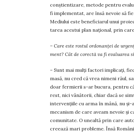
conștientizare, metode pentru evalua
fi implementat, are însă nevoie să fi
Mediului este beneficiarul unui pro
tarea acestui plan național, prin care
– Care este rostul ordonanței de urgenț
ment? Cât de corectă va fi evaluarea si
– Sunt mai mulți factori implicați, fie
masă, nu cred că vrea nimeni răul, sa
doar fermierii s-ar bucu­ra, pentru 
rest, nici vânătorii, chiar dacă se si
intervențiile cu arma în mână, nu și
meca­nism de care aveam nevoie și care
comunitate. O unealtă prin care auto
creează mari probleme. Însă Ro­mâni