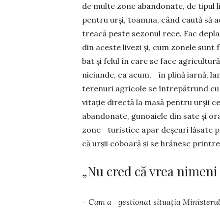
de multe zone abandonate, de tipul live
pentru urși, toamna, când caută să a
treacă peste sezonul rece. Fac deplasă
din aceste livezi și, cum zonele sunt f
bat și felul în care se face agricultură
nici­un­de, ca acum, în plină iarnă, la
terenuri agricole se între­pătrund cu
vitație directă la masă pentru urșii ce
abandonate, gunoa­iele din sate și ora
zone tu­ris­tice apar de­șeuri lăsate p
că urșii coboară și se hrănesc printre
„Nu cred că vrea nimeni 
– Cum a gestionat situația Ministerul