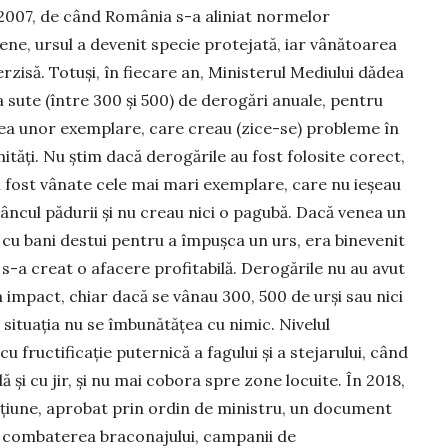
2007, de când România s-a aliniat nor­melor
ne, ursul a devenit specie protejată, iar vânătoarea
erzisă. Totuși, în fiecare an, Mi­nisterul Mediului dădea
 sute (între 300 și 500) de derogări anuale, pentru
a unor exem­plare, care creau (zice-se) probleme în
i­tăți. Nu știm dacă derogările au fost folosite co­rect,
 fost vânate cele mai mari exemplare, care nu ieșeau
âncul pădurii și nu creau nici o pagubă. Dacă venea un
 cu bani destui pen­tru a împușca un urs, era binevenit
, s-a creat o afacere profitabilă. Derogările nu au avut
n impact, chiar dacă se vânau 300, 500 de urși sau nici
 situația nu se îmbunătățea cu nimic. Nivelul
u fructificație puternică a fa­gului și a stejarului, când
ă și cu jir, și nu mai cobora spre zone locuite. În 2018,
cțiune, aprobat prin ordin de ministru, un do­cument
com­baterea braconajului, campanii de