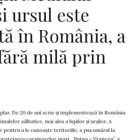
i ursul este
tă în România, a
fără milă prin
lar. De 20 de ani scrie și implementează în Ro­mâ­nia
alelor sălbatice, mai ales a lupilor și urșilor. A
pentru a le cunoaște teritoriile, a pus umărul la
 protejarea carnivorelor mari, „Putna – Vrancea”, a