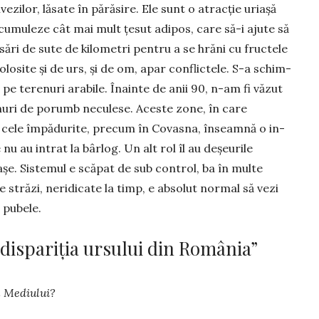
zilor, lăsate în părăsire. Ele sunt o atracție uria­șă
cumuleze cât mai mult țesut adipos, care să-i ajute să
ri de sute de kilo­metri pentru a se hră­ni cu fructele
olosite și de urs, și de om, apar con­flictele. S-a schim­
 pe terenuri ara­bile. Îna­inte de anii 90, n-am fi văzut
­nuri de po­rumb neculese. Aceste zo­ne, în ca­re
 cele împădurite, pre­cum în Co­vasna, înseamnă o in­
 nu au intrat la bârlog. Un alt rol îl au deșeurile
șe. Sistemul e scăpat de sub con­trol, ba în multe
e străzi, ne­ridicate la timp, e absolut nor­mal să vezi
 pubele.
dispariția ursului din România”
 Mediu­lui?