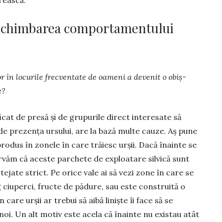
crească.
 schimbarea comportamentului
r în locu­rile frecventate de oameni a devenit o obiș­
e?
cat de presă și de grupurile direct interesate să
de prezența ursului, are la bază multe cauze. Aș pune
odus în zonele în care trăiesc urșii. Dacă înainte se
văm că aceste parchete de exploatare silvică sunt
ejate strict. Pe orice vale ai să vezi zone în care se
 ciuperci, fructe de pădure, sau este construită o
care urșii ar trebui să aibă liniște îi face să se
noi. Un alt motiv este acela că înainte nu existau atât