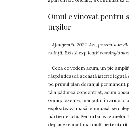
spun cifrele oficia­le, a continuat să 
Omul e vinovat pentru
urșilor
– Ajungem în 2022. Azi, prezența urșilo
nuință. Există explicații convingătoar
– Ceea ce vedem acum, un pic amplifi
răspân­dească această isterie legată 
pe primul plan deranjul permanent pr
tăia pădurea concentrat, acum obser
omniprezente, mai puțin în ariile prot
ex­ploa­tează masă lemnoasă, se culeg
pârtie de schi. Perturbarea zonelor în 
deplaseze mult mai mult pe teritorii 