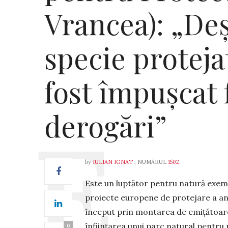
Vrancea): „Deș
specie proteja
fost împușcat 
derogări”
by
IULIAN IGNAT
, NUMĂRUL
1502
Este un luptător pentru natură exemp
proiecte europene de pro­tejare a ani­m
început prin montarea de emițătoare 
înființarea unui parc natural pentru
0