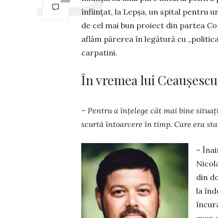
înființat, la Lepșa, un spi­tal pentru ur
de cel mai bun proiect din par­tea Co­
aflăm pă­rerea în legătură cu „po­­litica
carpatini.
În vremea lui Ceaușescu,
– Pentru a înțelege cât mai bine situaț
scurtă întoarcere în timp. Care era sta
– Îna
Nicol
din d
la în
încura