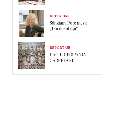
EDITORIAL
Sânziana Pop: mesaj
„Din dosul ușii”
REPORTAJE
DACII DIN SPANIA –
CARPETANII