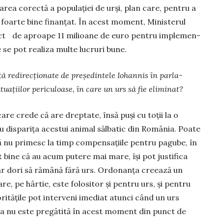
rea corectă a populației de urși, plan care, pentru a
e foarte bine finanțat. În acest moment, Mi­nisterul
iect de aproape 11 milioane de euro pentru implemen­
 se pot realiza multe lucruri bune.
ă re­direcționate de președintele Iohannis în parla­
tuațiilor periculoase, în care un urs să fie eliminat?
care crede că are dreptate, însă puși cu toții la o
u disparița acestui animal săl­batic din România. Poate
că nu primesc la timp compensațiile pentru pagube, în
mt bine că au acum putere mai mare, își pot justifica
-ar dori să rămână fără urs. Ordonanța creează un
, pe hârtie, este fo­lositor și pentru urs, și pentru
ritățile pot interveni imediat atunci când un urs
a nu este pregătită în acest moment din punct de