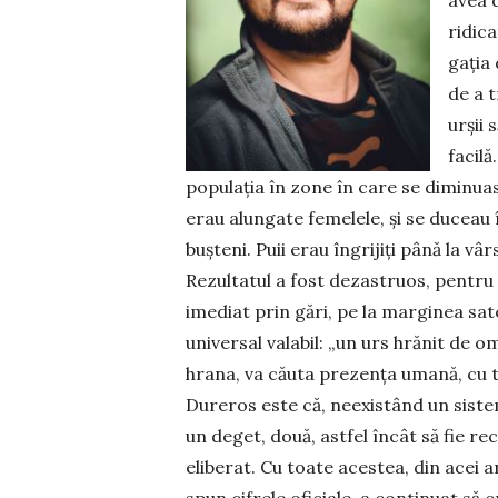
avea 
ridica
gația 
de a t
urșii 
facilă
popu­lația în zone în care se diminuas
erau alungate femelele, și se duceau 
bușteni. Puii erau îngrijiți până la vâr
Rezultatul a fost dezastruos, pentru 
imediat prin gări, pe la marginea sa
universal va­labil: „un urs hrănit de 
hrana, va căuta pre­zența umană, cu t
Dureros este că, neexistând un sistem
un deget, două, astfel încât să fie re­
eliberat. Cu toate acestea, din acei 