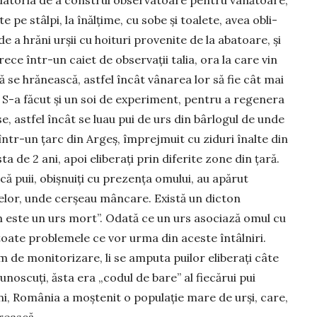
datoria de a cons­trui observatoare pen­tru vână­toare,
te pe stâlpi, la înălțime, cu sobe și toa­lete, avea obli­
de a hră­ni urșii cu hoi­turi pro­venite de la aba­toare, și
rece într-un ca­iet de obser­vații talia, ora la care vin
să se hră­nească, astfel în­cât vâ­narea lor să fie cât mai
. S-a fă­cut și un soi de expe­riment, pentru a rege­nera
e, astfel încât se luau pui de urs din bârlogul de unde
într-un țarc din Argeș, împrejmuit cu zi­duri înalte din
sta de 2 ani, apoi eliberați prin diferite zone din țară.
că puii, obișnuiți cu prezența omului, au apărut
telor, unde cerșeau mâncare. Există un dicton
om este un urs mort”. Oda­tă ce un urs asociază omul cu
oate pro­blemele ce vor urma din aceste întâlniri.
 de monitorizare, li se amputa puilor elibe­rați câte
cunoscuți, ăsta era „codul de bare” al fiecărui pui
ani, România a moștenit o populație mare de urși, care,