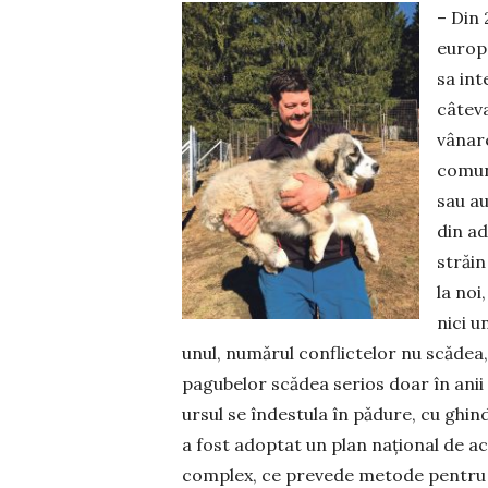
– Din 
europe
sa int
câteva
vânare
comu­n
sau au
din ad
străin
la noi
nici u
unul, numărul conflictelor nu scădea,
pagubelor scă­dea serios doar în anii c
ursul se îndestula în pă­dure, cu ghind
a fost adoptat un plan național de a
complex, ce prevede metode pentru 