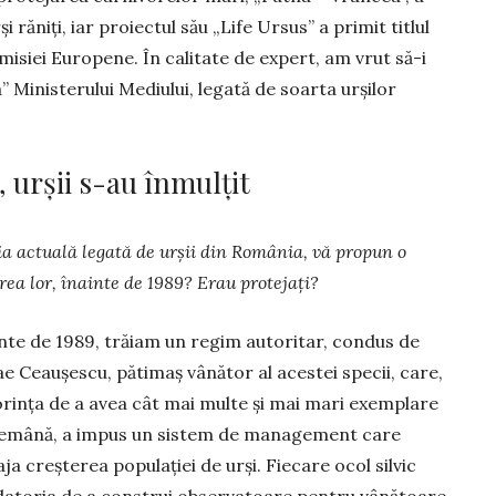
și răniți, iar proiectul său „Life Ur­sus” a primit titlul
misiei Europene. În calitate de ex­pert, am vrut să-i
” Ministerului Me­diului, lega­tă de soar­­ta urșilor
 urșii s-au înmulțit
ia ac­tuală legată de urșii din România, vă propun o
rea lor, înainte de 1989? Erau protejați?
inte de 1989, trăiam un regim autoritar, condus de
ae Ceaușescu, pătimaș vânător al acestei specii, care,
orința de a avea cât mai multe și mai mari exem­plare
demână, a im­pus un sistem de ma­nagement care
ja creș­terea popu­lației de urși. Fiecare ocol silvic