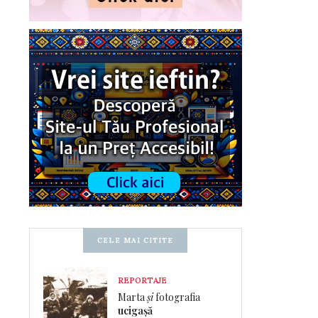
CELE MAI CITITE
REPORTAJE
Marta
și
fotografia
ucigașă