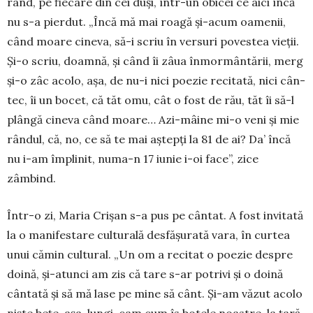
rând, pe fie­care din cei duși, într-un obicei ce aici încă
nu s-a pierdut. „Încă mă mai roa­gă și-acum oa­menii,
când moare ci­neva, să-i scriu în versuri po­ves­tea vieții.
Și-o scriu, doam­nă, și când îi zâua în­mor­mân­tării, merg
și-o zâc acolo, așa, de nu-i nici po­e­zie recitată, nici cân­
tec, îi un bo­cet, că tăt omu, cât o fost de rău, tăt îi să-l
plân­gă ci­neva când moa­re… Azi-mâine mi-o veni și mie
rân­dul, că, no, ce să te mai aștepți la 81 de ai? Da’ în­că
nu i-am îm­plinit, nu­ma-n 17 iunie i-oi fa­ce”, zice
zâmbind.
Într-o zi, Maria Crișan s-a pus pe cântat. A fost in­vi­tată
la o ma­nifestare cultu­rală desfă­­șurată va­ra, în curtea
unui cămin cul­tural. „Un om a re­citat o poezie despre
doină, și-atunci am zis că ta­re s-ar potrivi și o doină
cântată și să mă lase pe mine să cânt. Și-am văzut acolo