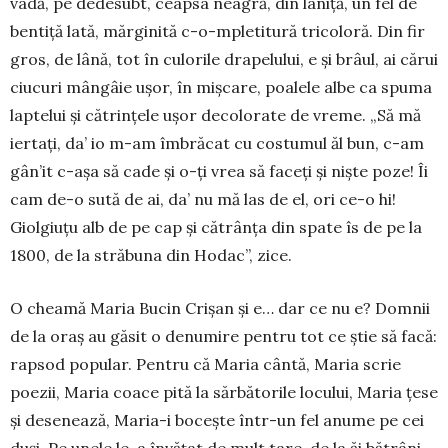
vadă, pe de­desubt, ceapsa neagră, din lâniță, un fel de
bentiță lată, măr­ginită c-o-mpletitură trico­lo­ră. Din fir
gros, de lâ­nă, tot în culorile dra­pelului, e și brâul, ai cărui
ciucuri mângâie ușor, în mișcare, poalele albe ca spu­ma
lap­telui și cătrințele ușor deco­lo­rate de vreme. „Să mă
ier­tați, da’ io m-am îmbrăcat cu costumul ăl bun, c-am
gân’it c-așa să cade și o-ți vrea să faceți și niște poze! Îi
cam de-o sută de ai, da’ nu mă las de el, ori ce-o hi!
Giolgiuțu alb de pe cap și cătrânța din spate îs de pe la
1800, de la străbuna din Ho­dac”, zice.
O cheamă Maria Bucin Crișan și e… dar ce nu e? Domnii
de la oraș au găsit o denumire pentru tot ce știe să facă:
rapsod popular. Pentru că Ma­ria cântă, Maria scrie
poezii, Maria coace pită la sărbătorile locului, Maria țese
și de­senează, Maria-i bocește într-un fel anume pe cei