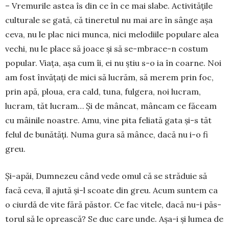
– Vremurile astea îs din ce în ce mai slabe. Ac­tivitățile
culturale se gată, că tineretul nu mai are în sânge așa
ceva, nu le plac nici munca, nici melodiile populare alea
vechi, nu le place să joace și să se-mbrace-n costum
popular. Viața, așa cum îi, ei nu știu s-o ia în coarne. Noi
am fost învățați de mici să lucrăm, să merem prin foc,
prin apă, ploua, era cald, tuna, fulgera, noi lu­cram,
lucram, tăt lucram… Și de mâncat, mâncam ce făceam
cu mâinile noastre. Amu, vine pita feliată gata și-s tăt
felul de bunătăți. Numa gura să mânce, dacă nu i-o fi
greu.
Și-apăi, Dumnezeu când vede omul că se străduie să
facă ceva, îl ajută și-l scoate din greu. Acum suntem ca
o ciurdă de vite fără păstor. Ce fac vitele, dacă nu-i păs­
torul să le opreas­că? Se duc care un­de. Așa-i și lumea de