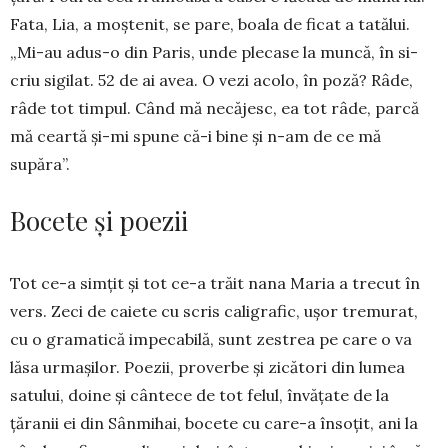
Fata, Lia, a moștenit, se pare, boala de ficat a tatălui.
„Mi-au adus-o din Paris, unde ple­case la muncă, în si­
criu sigilat. 52 de ai avea. O vezi acolo, în poză? Râ­de,
râde tot timpul. Când mă necăjesc, ea tot râde, parcă
mă ceartă și-mi spune că-i bine și n-am de ce mă
supăra”.
Bocete și poezii
Tot ce-a simțit și tot ce-a trăit nana Maria a trecut în
vers. Zeci de caiete cu scris caligrafic, ușor tremurat,
cu o gramatică impecabilă, sunt zestrea pe care o va
lăsa urmașilor. Poezii, pro­verbe și zicători din lumea
satului, doine și cân­tece de tot felul, învățate de la
țăranii ei din Sân­mihai, bocete cu care-a în­soțit, ani la