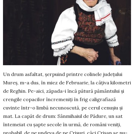
Un drum asfaltat, șerpuind printre co­linele județului
Mureș, m-a dus, în miez de Februarie, la câțiva kilometri
de Reghin. Pe-aici, zăpada-i încă pătură pă­mân­tului și
crengile copacilor încremeniți în frig ca­li­grafiază
cuvinte într-o limbă necunoscută, pe cerul cenușiu și
mat. La capăt de drum: Sân­mi­haiul de Pădure, un sat
întemeiat cu șapte secole în urmă, de români veniți,
pro­babil, de pe undeva de pe Cri­șuri, căci Crișan se nu­