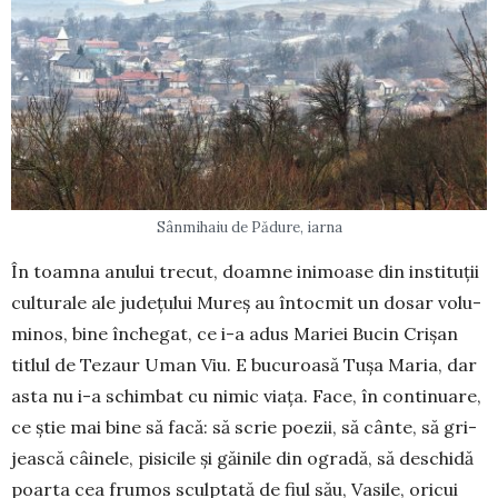
Sânmihaiu de Pădure, iarna
În toamna anului trecut, doamne inimoase din instituții
culturale ale județului Mureș au în­toc­mit un dosar volu­
mi­nos, bine închegat, ce i-a adus Mariei Bu­cin Cri­șan
titlul de Te­zaur Uman Viu. E bucu­­roasă Tușa Maria, dar
asta nu i-a schim­bat cu nimic via­ța. Fa­ce, în conti­nua­re,
ce știe mai bine să facă: să scrie po­ezii, să cân­te, să gri­
jească câi­nele, pisicile și găinile din ogradă, să deschi­dă
poarta cea frumos sculp­tată de fiul său, Vasile, oricui