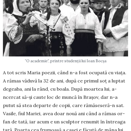
”O academie”, printre studenții lui Ioan Bocșa
A tot scris Maria poezii, când n-a fost ocupată cu viața.
A rămas văduvă la 32 de ani, după ce primul soț a luptat
degeaba, ani la rând, cu boala. După moar­tea lui, a-
ncercat să-și ca­ute loc de muncă în Bra­șov, dar n-a
putut să stea departe de copii, care ră­măseseră-n sat.
Vasile, fi­ul Mariei, avea doar no­uă ani când a rămas or­
fan de tată, iar acum e un sculptor renumit în în­trea­ga
țară. Poarta cea frumoasă a casei e făcută de mâna lui.