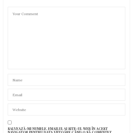
SALVEAZĂ-MI NUMELE, EMAILUL ȘI SITE-UL WEB ÎN ACEST
NAVIGATOR PENTRU DATA VIITOARE CÂND O SĂ COMENTEZ.