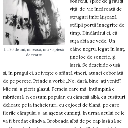
soarelui, spi­ce de grâu și
viță-de-vie încărcată de
struguri îmbrățișează
stâlpii porții înnegrite de
timp. Dindărătul ei, că­
suța abia se vede. Un
câine ne­gru, legat în lanț,
La 20 de ani, mireasă, într-o piesă
de teatru
ți­ne loc de sonerie, și
latră. Se deschide o ușă
și, în pragul ei, se ivește o sfântă vineri, atunci co­bo­râtă
de pe perete. Prin­de a vor­bi: „No, dară, bine-ați venit!”.
Mie mi-a pierit glasul. Femeia care mă-întâm­pină e-
mbră­­cată-n cos­tum popu­lar, cu că­me­șă albă, cu cu­să­turi
de­licate pe la încheieturi, cu cojocel de blană, pe care
florile câmpului s-au așezat cuminți, în urma acului ce le
va fi brodat când­va. Bro­boa­da albă de pe cap lasă să se