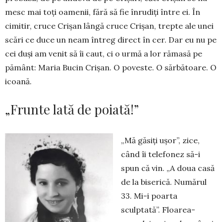
mesc mai toți oamenii, fără să fie înrudiți între ei. În
cimitir, cruce Crișan lângă cruce Cri­șan, trepte ale unei
scări ce du­ce un neam în­treg direct în cer. Dar eu nu pe
cei duși am venit să îi caut, ci o urmă a lor ră­masă pe
pământ: Ma­ria Bucin Crișan. O po­veste. O sărbă­toa­re. O
icoană.
„Frunte lată de poiată!”
„Mă găsiți ușor”, zice,
când îi telefonez să-i
spun că vin. „A doua casă
de la bise­rică. Numărul
33. Mi-i poarta
sculptată”. Floarea-