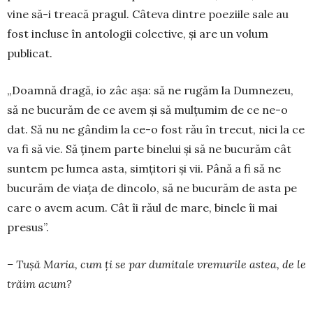
vine să-i treacă pra­gul. Câteva dintre po­e­ziile sale au
fost in­cluse în antolo­gii co­lec­tive, și are un vo­lum
publicat.
„Doamnă dragă, io zâc așa: să ne ru­găm la Dumnezeu,
să ne bucurăm de ce a­vem și să mulțumim de ce ne-o
dat. Să nu ne gândim la ce-o fost rău în trecut, nici la ce
va fi să vie. Să ținem parte binelui și să ne bucurăm cât
suntem pe lumea asta, simțitori și vii. Până a fi să ne
bucu­răm de viața de dincolo, să ne bucu­răm de asta pe
care o avem acum. Cât îi răul de mare, binele îi mai
presus”.
– Tușă Maria, cum ți se par dumitale vre­murile astea, de le
trăim acum?