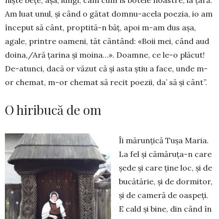
niște bețe, așa, lungi, cam cum îs botele noastre, la țară.
Am luat unul, și când o gătat domnu-acela poezia, io am
în­ceput să cânt, proptită-n băț, apoi m-am dus așa,
agale, printre oameni, tăt cântând: «Bo­ii mei, când aud
doi­na,/Ară țarina și moina…». Doam­ne, ce le-o plă­cut!
De-atunci, dacă or vă­zut că și asta știu a face, unde m-
or chemat, m-or che­mat să recit po­ezii, da’ să și cânt”.
O hiribucă de om
Îi mărunțică Tușa Maria.
La fel și cămăruța-n care
șede și care ține loc, și de
bucătărie, și de dormitor,
și de cameră de oaspeți.
E cald și bine, din când în