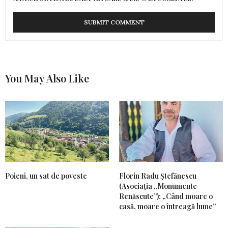
You May Also Like
Poieni, un sat de poveste
Florin Radu Ștefănescu
(Asociația „Monumente
Renăscute”): „Când moare o
casă, moare o întreagă lume”