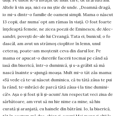
duși. Pe unele le-a învățat de mult tare, de la ăi bătrâni.
Altele îi vin așa, nici ea nu știe de unde. „Doamnă dra­gă,
io mi-s dintr-o familie de oa­meni simpli. Mama o născut
13 co­pii, dar numa’ opt am rămas în viață. O fost foarte
înțeleaptă fe­meie, ne zicea poezii de Eminescu, de Alec­
sandri, povești de-ale lui Crean­gă. Tata ei, bunicul, o fo
das­căl, am avut un strămoș ciopli­tor în lemn, unul
ceteraș, poa­te-am moștenit ceva din darul lor. Pe
mama or apucat-o durerile fa­cerii tocmai pe când să
iasă din biserică, într-o duminică, și s-a gră­bit să mă
nas­că înainte s-ajun­gă moașa. Mult mi-o tăt zâs ma­ma:
«Să vede că te-ai născut duminica, că tu tătă zâua te pui
la rând, te-mbrăci de parcă tătă zâ­ua-i la tine dumini­
că!». Așa o și fost și îi și-acum! Am respectat veci ziua de
sărbătoare, am vrut să nu hie nime ca mine, să hiu
curată și aranjată, cu hainele din bătrâni. Io, la biserică,