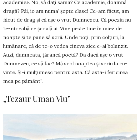
aca­de­mie». No, vă dați sa­ma? Ce academie, doamnă
dra­gă? Păi, io am numa’ șepte clase! Ce-am fă­cut, am
fă­cut de drag și că așe o vrut Dumnezeu. Că po­ezia nu
te-ntreabă ce școală ai. Vine peste tine în miez de
noapte și te pune să scrii. Unde poți, prin colțuri, la
lumânare, că de te-o vedea cineva zice c-ai bolunzit.
Auzi, dum­neata, țărancă poetă? Da dacă așe o vrut
Dum­nezeu, ce să fac? Mă scol noaptea și scriu la cu­
vinte. Și-i mulțu­mesc pentru asta. Că asta-i fericirea
mea pe pământ”.
„Tezaur Uman Viu”