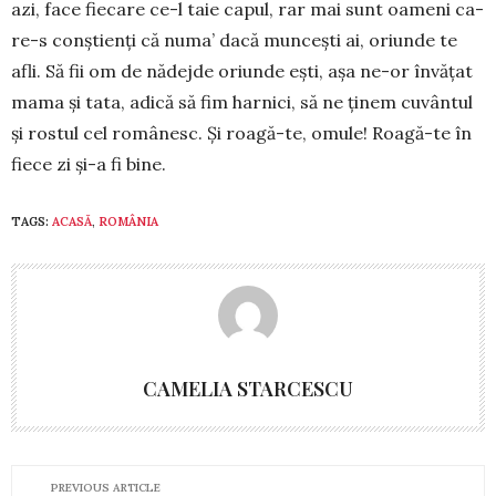
azi, face fie­care ce-l taie ca­pul, rar mai sunt oa­meni ca­
re-s con­ști­enți că nu­ma’ da­că mun­­cești ai, ori­un­de te
afli. Să fii om de nădejde oriunde ești, așa ne-or în­vățat
ma­ma și tata, adică să fim har­nici, să ne ținem cu­vântul
și rostul cel românesc. Și roa­­­gă-te, omule! Roa­gă-te în
fie­ce zi și-a fi bine.
TAGS:
ACASĂ
,
ROMÂNIA
CAMELIA STARCESCU
PREVIOUS ARTICLE