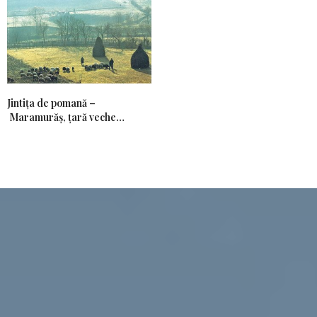
Jintiţa de pomană –
Maramurăş, ţară veche…