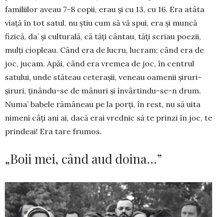
familiilor aveau 7-8 copii, erau și cu 13, cu 16. Era atâta
viață în tot satul, nu știu cum să vă spui, era și muncă
fizică, da’ și culturală, că tăți cântau, tăți scriau poezii,
mulți ciopleau. Când era de lucru, lucram; când era de
joc, jucam. Apăi, când era vremea de joc, în centrul
satului, un­de stăteau ceterașii, ve­neau oamenii șiruri-
șiruri, ți­nân­du-se de mânuri și în­vârtindu-se-n drum.
Nu­­ma’ babele rămâneau pe la porți, în rest, nu să uita
nimeni câți ani ai, dacă erai vrednic să te prinzi în joc, te
prindeai! Era tare frumos.
„Boii mei, când aud doina…”