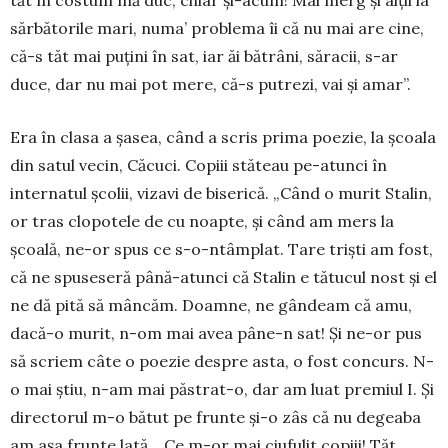
tăt în cos­tum mă duc, chiar și-acum! Mai merg și alții la
săr­bă­torile mari, numa’ problema îi că nu mai are cine,
că-s tăt mai puțini în sat, iar ăi bătrâni, săracii, s-ar
duce, dar nu mai pot mere, că-s putrezi, vai și amar”.
Era în clasa a șasea, când a scris prima poezie, la școala
din satul vecin, Căcuci. Copiii stăteau pe-atunci în
internatul școlii, vizavi de biserică. „Când o murit Stalin,
or tras clopotele de cu noapte, și când am mers la
școală, ne-or spus ce s-o-ntâmplat. Tare triști am fost,
că ne spuseseră până-atunci că Stalin e tătucul nost și el
ne dă pită să mâncăm. Doamne, ne gândeam că amu,
dacă-o murit, n-om mai avea pâne-n sat! Și ne-or pus
să scriem câte o poezie despre asta, o fost concurs. N-
o mai știu, n-am mai păstrat-o, dar am luat premiul I. Și
directorul m-o bătut pe frunte și-o zâs că nu degeaba
am așa frunte lată… Ce m-or mai ciufulit copiii! Tăt