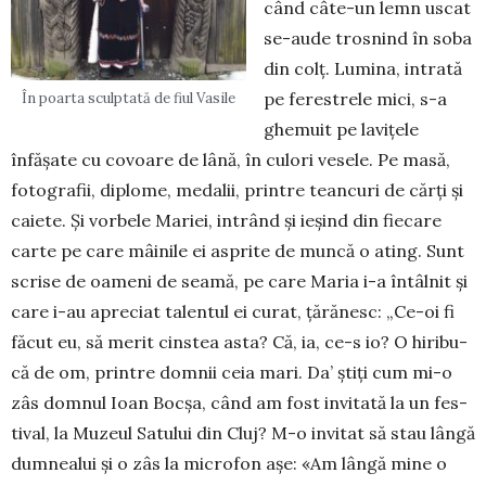
când câte-un lemn uscat
se-aude tros­nind în soba
din colț. Lumina, intrată
pe fe­restrele mici, s-a
În poarta sculptată de fiul Vasile
ghemuit pe lavițele
înfășate cu covoare de lână, în culori vesele. Pe masă,
foto­grafii, diplome, medalii, printre teancuri de cărți și
caiete. Și vorbele Mariei, intrând și ieșind din fiecare
carte pe care mâinile ei as­prite de mun­că o ating. Sunt
scri­­­se de oa­meni de seamă, pe care Ma­ria i-a întâl­nit și
ca­re i-au apre­ciat talentul ei curat, țără­nesc: „Ce-oi fi
făcut eu, să me­rit cins­­tea as­­ta? Că, ia, ce-s io? O hiribu­
că de om, printre dom­­nii ceia mari. Da’ știți cum mi-o
zâs domnul Ioan Boc­șa, când am fost in­vitată la un fes­
ti­val, la Muzeul Satului din Cluj? M-o in­vitat să stau lângă
dum­nea­lui și o zâs la microfon așe: «Am lângă mi­ne o