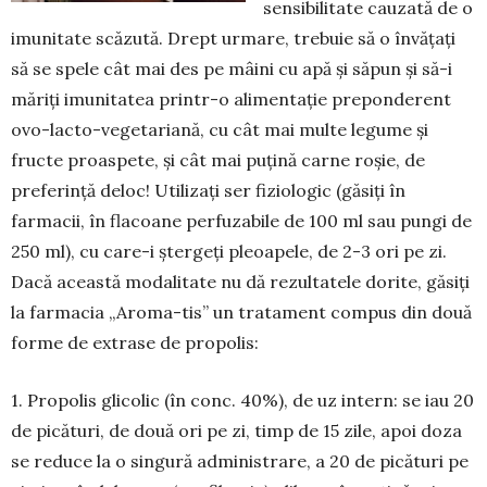
sensibilitate cauzată de o
imuni­tate scăzută. Drept urmare, trebuie să o învățați
să se spele cât mai des pe mâini cu apă și săpun și să-i
măriți imunitatea printr-o alimentație prepon­derent
ovo-lacto-vegetariană, cu cât mai multe legume și
fructe proaspete, și cât mai puțină carne roșie, de
preferință deloc! Utilizați ser fiziologic (găsiți în
farmacii, în flacoane perfuzabile de 100 ml sau pungi de
250 ml), cu care-i ștergeți pleoa­pele, de 2-3 ori pe zi.
Dacă această modalitate nu dă rezultatele dorite, găsiți
la farmacia „Aroma-tis” un tratament compus din două
forme de extrase de propolis:
1. Propolis glicolic (în conc. 40%), de uz intern: se iau 20
de picături, de două ori pe zi, timp de 15 zile, apoi doza
se reduce la o singură administrare, a 20 de picături pe