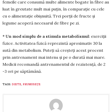
femeile care consumă multe alimente bogate în fibre au
luat în greutate mult mai puţin, în comparaţie cu cele
cu o alimentaţie obişnuită. Trei porţii de fructe şi
legume acoperă necesarul de fibre pe zi.
* Un mod simplu de a stimula meta­bolismul:
exerciţii
fizice. Activitatea fizică reprezintă aproximativ 30 la
sută din metabo­lism. Puteţi să creşteţi acest procent
prin antre­nament mai intens şi pe o durată mai mare.
Me­dicii recomandă antrenamentul de rezistenţă, de 2
-3 ori pe săptămână.
TAGS:
DIETE
,
FRUMUSEȚE