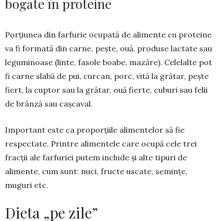
bogate în proteine
Porțiunea din farfurie ocupată de alimente cu proteine ​​
va fi formată din carne, pește, ouă, pro­duse lactate sau
leguminoase (linte, fasole boabe, mazăre). Celelalte pot
fi carne slabă de pui, curcan, porc, vită la grătar, pește
fiert, la cuptor sau la grătar, ouă fierte, cuburi sau felii
de brânză sau cașcaval.
Important este ca proporțiile alimentelor să fie
respectate. Printre alimentele care ocu­pă cele trei
fracții ale farfuriei putem include și alte tipuri de
alimente, cum sunt: nuci, fructe uscate, semințe,
muguri etc.
Dieta „pe zile”