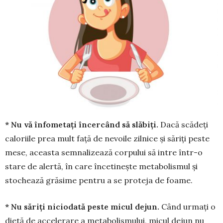
* Nu vă înfometați încercând să slăbiți.
Dacă scădeţi
caloriile prea mult faţă de nevoile zilnice şi săriţi peste
mese, aceasta semnalizează corpului să intre într-o
stare de alertă, în care încetineşte metabolismul şi
stochează grăsime pentru a se proteja de foame.
* Nu săriţi niciodată peste micul dejun.
Când urmaţi o
dietă de accelerare a meta­bolismului, micul dejun nu