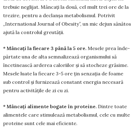
trebuie ne­glijat. Mâncaţi la două, cel mult trei ore de la
trezire, pentru a declanşa metabolismul. Potrivit
„Interna­tional Journal of Obesity”, un mic dejun sănătos
ajută la con­trolul greutăţii.
* Mâncaţi la fiecare 3 pâ­nă la 5 ore.
Mesele prea înde­
părtate una de alta semnalizează organismului să
încetinească ar­derea caloriilor şi să stocheze grăsime.
Mesele luate la fiecare 3-5 ore ţin senzaţia de foame
sub control şi furnizează constant ener­gia necesară
pentru activităţile de zi cu zi.
* Mâncaţi alimente bogate în pro­tei­ne.
Dintre toate
alimentele care stimulează metabolismul, cele cu multe
proteine sunt cele mai eficiente.