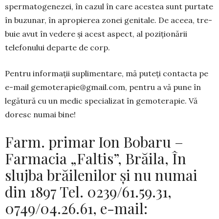
spermatogenezei, în cazul în care acestea sunt pur­tate
în buzunar, în apropierea zo­nei genitale. De aceea, tre­
buie avut în vedere și acest aspect, al pozi­țio­nării
telefo­nului departe de corp.
Pentru informații suplimen­tare, mă puteți contacta pe
e-mail
gemoterapie@gmail.com
, pentru a vă pune în
legătură cu un medic specia­lizat în ge­mo­terapie. Vă
doresc numai bine!
Farm. primar Ion Bobaru –
Farmacia „Faltis”, Brăila, În
slujba brăilenilor și nu numai
din 1897 Tel. 0239/61.59.31,
0749/04.26.61, e-mail: