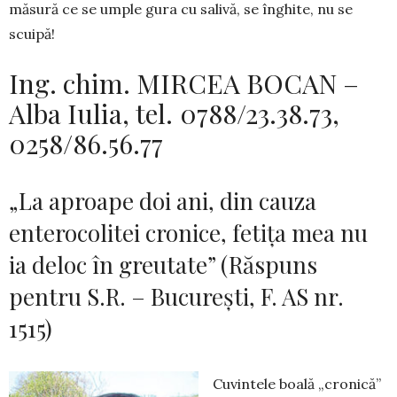
măsură ce se umple gura cu salivă, se înghite, nu se
scuipă!
Ing. chim. MIRCEA BOCAN –
Alba Iulia, tel. 0788/23.38.73,
0258/86.56.77
„La aproape doi ani, din cauza
enterocolitei cronice, fetița mea nu
ia deloc în greutate” (Răspuns
pentru S.R. – București, F. AS nr.
1515)
Cuvintele boală „cronică”