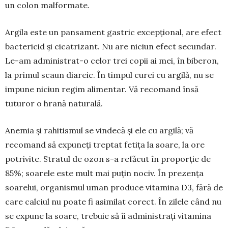
un colon malformate.
Argila este un pansament gastric excepțional, are efect
bactericid și cicatrizant. Nu are niciun efect secundar.
Le-am administrat-o celor trei copii ai mei, în biberon,
la primul scaun diareic. În timpul curei cu argilă, nu se
impune niciun regim alimentar. Vă recomand însă
tuturor o hrană naturală.
Anemia și rahitismul se vindecă și ele cu argilă; vă
recomand să expuneți treptat fetița la soare, la ore
potrivite. Stratul de ozon s-a refăcut în proporție de
85%; soarele este mult mai puțin nociv. În prezența
soarelui, organismul uman pro­duce vitamina D3, fără de
care calciul nu poate fi asimilat corect. În zilele când nu
se expune la soa­re, trebuie să îi ad­ministrați vitamina