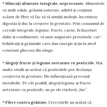
* Mâncaţi alimente integrale, neproce­sate.
Alimentele
cu mult zahăr, grăsimi saturate, aditivi şi conţinut
scăzut de fibre vă fac să vă simţiţi moleşit, încetinesc
digestia şi duc la creştere în greutate. Prin consumul de
cereale integrale, legume, fructe, carne, brânzeturi
slabe şi condimente, vă sunt asigurate proteinele, car­
bohidraţii şi grăsimile care dau energie și ţin la nivel
constant glucoza din sânge.
* Alegeţi fructe şi legume netratate cu pesticide.
Mai
multe studii au arătat că pes­ticidele pot declanşa
creşterea în greutate. Ele influenţează procesul
metabolic. Pe cât posibil, alegeți legume și fructe
netratate cu pesticide, au pe ele etichetă „bio”.
* Fibre contra grăsime.
Cercetările au arătat că