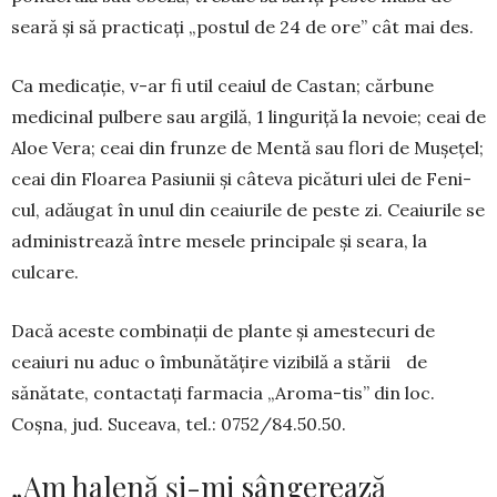
seară şi să practicaţi „postul de 24 de ore” cât mai des.
Ca medicaţie, v-ar fi util ceaiul de Castan; cărbune
medicinal pulbere sau ar­gilă, 1 linguriţă la nevoie; ceai de
Aloe Vera; ceai din frunze de Mentă sau flori de Muşeţel;
ceai din Floarea Pa­siunii şi câteva picături ulei de Feni­
cul, adăugat în unul din ceaiurile de peste zi. Ceaiu­rile se
administrează între mesele principale și seara, la
culcare.
Dacă aceste combinaţii de plante şi amestecuri de
ceaiuri nu aduc o îmbunătăţire vizibilă a stării de
sănătate, contactaţi farmacia „Aroma-tis” din loc.
Coşna, jud. Suceava, tel.: 0752/84.50.50.
„Am halenă și-mi sângerează