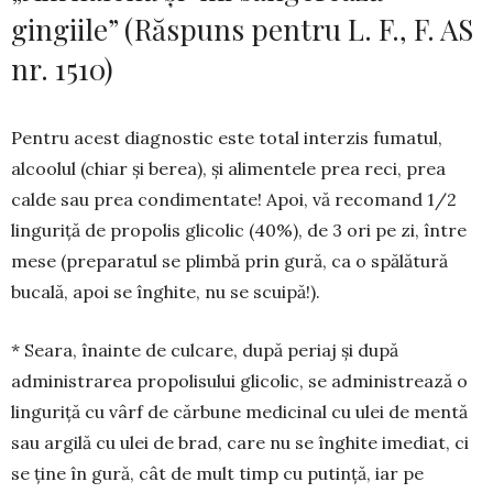
gingiile” (Răspuns pentru L. F., F. AS
nr. 1510)
Pentru acest diagnostic este total interzis fu­matul,
alcoolul (chiar și berea), și alimentele prea reci, prea
calde sau prea condimentate! Apoi, vă recomand 1/2
linguriță de propolis glicolic (40%), de 3 ori pe zi, între
mese (preparatul se plimbă prin gură, ca o spălătură
bucală, apoi se înghite, nu se scuipă!).
* Seara, înainte de culcare, după periaj și după
administrarea propolisului glicolic, se adminis­trează o
linguriță cu vârf de cărbune medicinal cu ulei de mentă
sau argilă cu ulei de brad, care nu se înghite imediat, ci
se ține în gură, cât de mult timp cu putință, iar pe