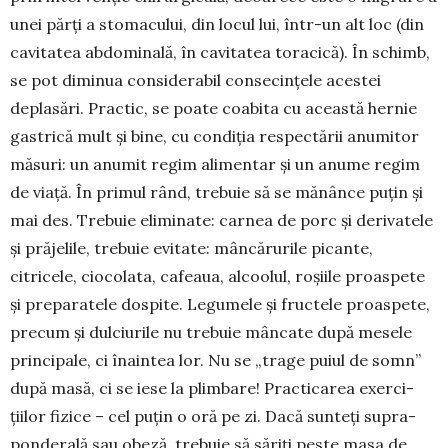
unei părţi a stomacului, din locul lui, într-un alt loc (din
cavitatea abdominală, în cavi­tatea toracică). În schimb,
se pot diminua consi­derabil consecinţele acestei
deplasări. Practic, se poate coabita cu această hernie
gastrică mult şi bine, cu condiția respectării anumitor
măsuri: un anumit regim alimentar şi un anume regim
de viaţă. În primul rând, trebuie să se mănânce puţin şi
mai des. Trebuie eliminate: carnea de porc şi derivatele
şi prăjelile, trebuie evitate: mâncă­rurile picante,
citricele, ciocolata, cafeaua, al­coolul, roşiile proaspete
şi preparatele dospite. Legumele şi fructele proaspete,
pre­cum şi dulciu­rile nu trebuie mâncate după mesele
prin­cipale, ci înain­tea lor. Nu se „trage puiul de somn”
după masă, ci se iese la plimbare! Practica­rea exerci­
ţiilor fi­zice – cel puţin o oră pe zi. Dacă sunteţi supra­
ponderală sau obeză, trebuie să săriţi peste masa de