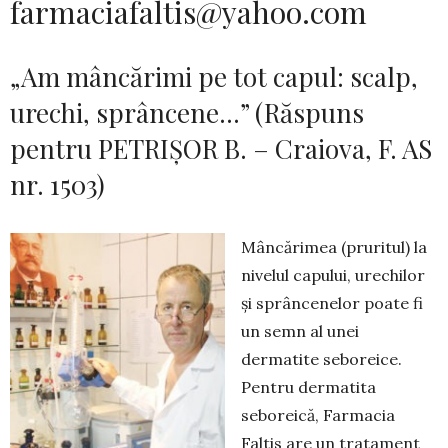
farmaciafaltis@yahoo.com
„Am mâncărimi pe tot capul: scalp,
urechi, sprâncene…” (Răspuns
pentru PETRIȘOR B. – Craiova, F. AS
nr. 1503)
Mâncărimea (pruritul) la
nivelul capului, ure­chilor
și sprâncenelor poate fi
un semn al unei
dermatite seboreice.
Pen­tru dermatita
seboreică, Farma­cia
Faltis are un tratament