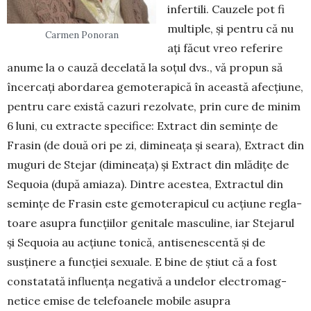
infertili. Cauzele pot fi
multiple, și pentru că nu
Carmen Ponoran
ați făcut vreo referire
anume la o cauză decelată la soțul dvs., vă propun să
încercați abor­darea gemoterapică în această afecțiune,
pentru care există cazuri rezolvate, prin cure de minim
6 luni, cu extracte specifice: Extract din semințe de
Frasin (de două ori pe zi, dimineața și seara), Extract din
muguri de Stejar (dimineața) și Ex­tract din mlădițe de
Sequoia (după amiaza). Din­tre acestea, Ex­­tractul din
semințe de Frasin este gemoterapicul cu acțiune re­gla­
toa­re asupra func­țiilor genitale mas­culine, iar Stejarul
și Sequoia au acțiune tonică, antisenescentă și de
susținere a funcției sexuale. E bine de știut că a fost
constatată influența negativă a undelor elec­tro­­mag­
netice emise de telefoanele mo­bile asupra