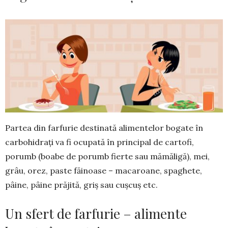
Partea din farfurie destinată alimentelor bo­gate în
carbohidrați va fi ocupată în principal de cartofi,
porumb (boabe de porumb fierte sau mămăligă), mei,
grâu, orez, paste făinoase – macaroane, spaghete,
pâine, pâine prăjită, griș sau cușcuș etc.
Un sfert de farfurie – alimente