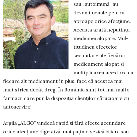
sau „autoimună” au
devenit uzuale pentru
aproape orice afecțiune.
Aceasta arată neputința
medicinei alopate. Mul­
titudinea efectelor
secundare ale fie­cărui
medicament alopat și
multi­plicarea acestora cu
fiecare alt medi­cament în plus, face că acestea mai
mult strică decât dreg. În România sunt tot mai multe
farmacii care pun la dispoziția clienților cărucioare cu
autoservire!
Argila „ALGO” vindecă rapid și fără efecte secundare
orice afecțiune digestivă, mai puțin o vezică biliară sau