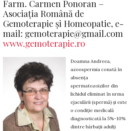
Farm. Carmen Ponoran –
Asociația Română de
Gemoterapie și Homeopatie, e-
mail:
gemoterapie@gmail.com
www.gemoterapie.ro
Doamna Andreea,
azoospermia constă în
ab­sența
spermatozoizilor din
lichidul eliminat în urma
ejaculării (spermă) și este
o condiție medicală
diagnosti­cată la 5%-10%
dintre bărbații adulți