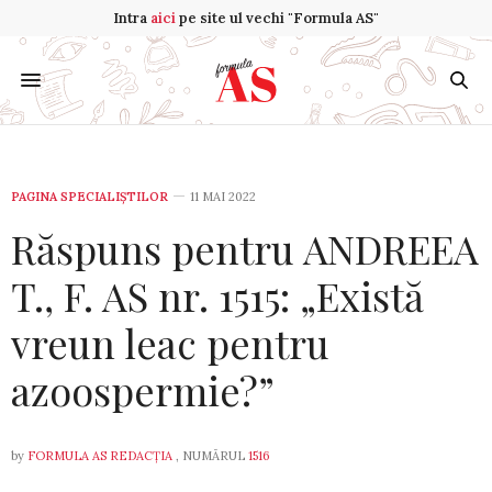
Intra
aici
pe site ul vechi "Formula AS"
PAGINA SPECIALIȘTILOR
11 MAI 2022
Răspuns pentru ANDREEA
T., F. AS nr. 1515: „Există
vreun leac pentru
azoospermie?”
by
FORMULA AS REDACȚIA
, NUMĂRUL
1516