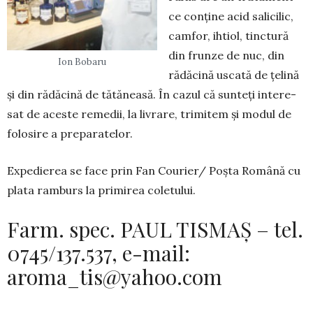
ce conține acid salicilic,
camfor, ihtiol, tinctură
din frunze de nuc, din
Ion Bobaru
rădăcină us­cată de țelină
și din rădăcină de tătăneasă. În cazul că sunteți intere­
sat de aceste remedii, la livrare, tri­mitem și modul de
folosire a preparatelor.
Expedierea se face prin Fan Courier/ Poșta Română cu
plata ramburs la primirea coletului.
Farm. spec. PAUL TISMAȘ – tel.
0745/137.537, e-mail:
aroma_tis@yahoo.com