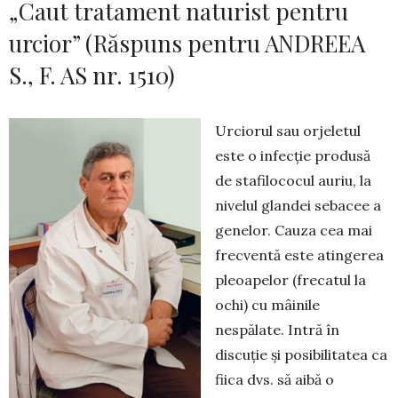
„Caut tratament naturist pentru
urcior” (Răspuns pentru ANDREEA
S., F. AS nr. 1510)
Urciorul sau orjeletul
este o infecție produsă
de stafilococul auriu, la
nivelul glandei sebacee a
genelor. Cauza cea mai
frecventă este atingerea
pleoapelor (frecatul la
ochi) cu mâinile
nespălate. Intră în
discuție și posibilitatea ca
fiica dvs. să aibă o