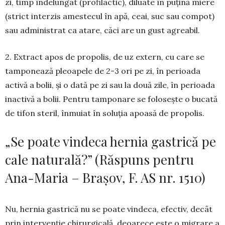
zi, timp înde­lungat (profilactic), diluate în puțină miere
(strict interzis amestecul în apă, ceai, suc sau compot)
sau administrat ca atare, căci are un gust agreabil.
2. Extract apos de propolis, de uz extern, cu care se
tam­ponează pleoapele de 2-3 ori pe zi, în perioada
activă a bolii, și o dată pe zi sau la două zile, în perioada
inactivă a bolii. Pentru tamponare se folosește o bucată
de tifon steril, înmuiat în soluția apoasă de propolis.
„Se poate vindeca hernia gastrică pe
cale naturală?” (Răspuns pentru
Ana-Maria – Braşov, F. AS nr. 1510)
Nu, hernia gastrică nu se poate vindeca, efectiv, decât
prin intervenţie chirurgicală, deoarece este o migrare a