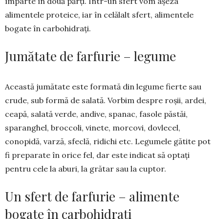
împarte în două părți. Într-un sfert vom așeza
alimentele proteice, iar în celălalt sfert, alimentele
bogate în carbo­hidrați.
Jumătate de farfurie – legume
Această jumătate este formată din legume fierte sau
crude, sub formă de salată. Vorbim despre roșii, ardei,
ceapă, salată verde, andive, spanac, fasole păstăi,
sparanghel, broccoli, vinete, morcovi, dovlecel,
conopidă, varză, sfe­clă, ridichi etc. Legumele gătite pot
fi preparate în orice fel, dar este indicat să optați
pentru cele la aburi, la grătar sau la cuptor.
Un sfert de farfurie – alimente
bogate în carbohidrați