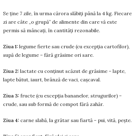
Se ţine 7 zile, în urma cărora slăbiţi până la 4 kg. Fiecare
zi are câte „o grupă” de ali­mente din care vă este
permis să mâncaţi, în cantităţi rezonabile.
Ziua 1:
legume fierte sau crude (cu excepţia cartofilor),
supă de legume – fără grăsime ori sare.
Ziua 2:
lactate cu conţinut scăzut de grăsime – lapte,
lapte bătut, iaurt, brânză de vaci, caşcaval.
Ziua 3:
fructe (cu excepţia bananelor, strugurilor) –
crude, sau sub formă de compot fără zahăr.
Ziua 4:
carne slabă, la grătar sau fiartă – pui, vită, peşte.