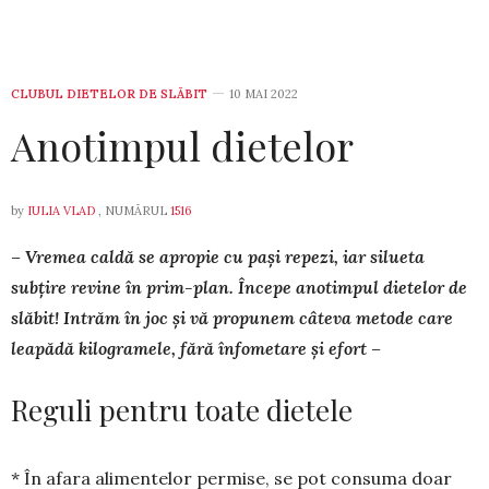
CLUBUL DIETELOR DE SLĂBIT
10 MAI 2022
Anotimpul dietelor
by
IULIA VLAD
, NUMĂRUL
1516
– Vremea caldă se apropie cu paşi repezi, iar silueta
subţire revine în prim-plan. Începe anotimpul dietelor de
slăbit! Intrăm în joc și vă propunem câteva metode care
leapădă kilogramele, fără înfometare și efort –
Reguli pentru toate dietele
* În afara alimentelor permise, se pot con­suma doar