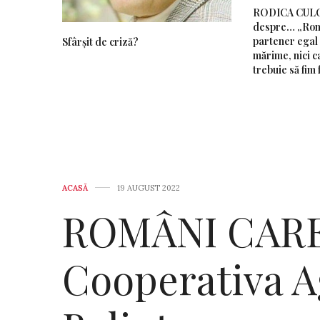
RODICA CUL
despre… „Rom
partener egal 
Sfârșit de criză?
mărime, nici ca
trebuie să fim 
ACASĂ
19 AUGUST 2022
ROMÂNI CARE
Cooperativa A