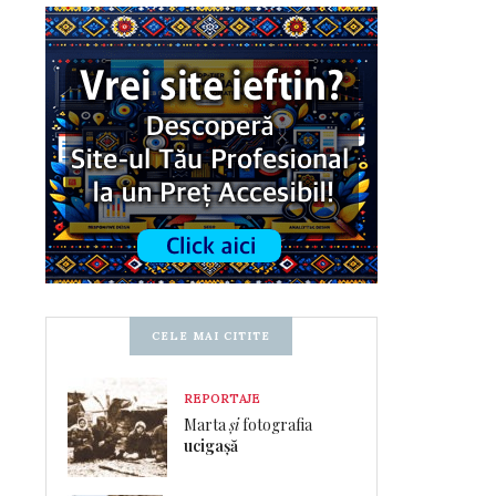
CELE MAI CITITE
REPORTAJE
Marta
și
fotografia
ucigașă