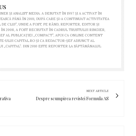
US
NER ŞI ANALIST MEDIA. A DEBUTAT ÎN 1997 ŞI A ACTIVAT ÎN
ASCĂ PÂNĂ ÎN 2001, DUPĂ CARE ŞI-A CONTINUAT ACTIVITATEA
DE CLUJ”, UNDE A FOST, PE RÂND, REPORTER, EDITOR ŞI
ÎN 2008, A FOST RECRUTAT ÎN CADRUL TRUSTULUI RINGIER,
EF AL PUBLICAŢIEI „COMPACT”, APOI CA ONLINE CONTENT
TE-ULUI CAPITAL.RO ŞI CA REDACTOR-ŞEF ADJUNCT AL
I „CAPITAL”. DIN 2010 ESTE REPORTER LA SĂPTĂMÂNALUL
NEXT ARTICLE
ativa
Despre scumpirea revistei Formula AS