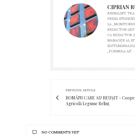
CIPRIAN R
JURNALIST, TRAI
PRESA STUDENŢE
LA „MONITORUL 
REDACTOR-ŞEF. 
CA REDACTOR-Ş
MANAGER AL SI
SĂPTĂMÂNALULU
„FORMULA AS”.
PREVIOUS ARTICLE
ROMÂNI CARE AU REUȘIT - Cooper
Agricolă Legume Belinț
NO COMMENTS YET