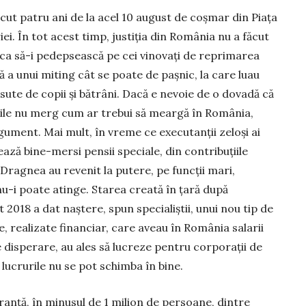
cut patru ani de la acel 10 august de coșmar din Piața
iei. În tot acest timp, justiția din Ro­mânia nu a făcut
ca să-i pedepsească pe cei vino­vați de reprimarea
ă a unui miting cât se poate de paș­nic, la care luau
sute de co­pii și bătrâni. Dacă e nevoie de o do­vadă că
rile nu merg cum ar trebui să meargă în România,
gu­ment. Mai mult, în vreme ce executanții ze­loși ai
­ză bine-mersi pensii speciale, din con­tri­buțiile
u Dragnea au revenit la putere, pe func­ții mari,
u-i poa­te atinge. Sta­rea creată în țară după
 2018 a dat naștere, spun specia­liștii, unui nou tip de
, rea­li­zate finan­ciar, care aveau în România sa­larii
dis­perare, au ales să lucreze pentru corpo­rații de
ă lucrurile nu se pot schimba în bine.
­ran­ță, în mi­nusul de 1 milion de persoane, din­tre