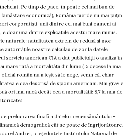
în­che­iat. Pe timp de pace, în poate cel mai bun de­
de bu­năstare economică), România pierde nu mai puțin
ineri corporatiști, unii dintre cei mai buni oameni ai
ii, e doar una dintre explicațiile acestui ma­re mi­nus.
ele na­turale: natalitatea extrem de redusă și mor­
ce autoritățile noastre calculau de zor la datele
 ser­viciu american CIA a dat publi­ci­tății o ana­liză în
ai mare rată a mortalității din lume (15 decese la mia
t oficial român nu a ieșit să le nege, semn că, chiar
litatea e cea descrisă de spio­nii ame­ricani. Mai grav e
uă ori mai mică de­cât cea a mortalității: 8,7 la mia de
ntorizate!
 de prelucrarea finală a datelor recensământului –
ina­mică demografică cât se poate de în­grijo­ră­toare.
­dorel Andrei, președintele Institutului Na­țio­nal de