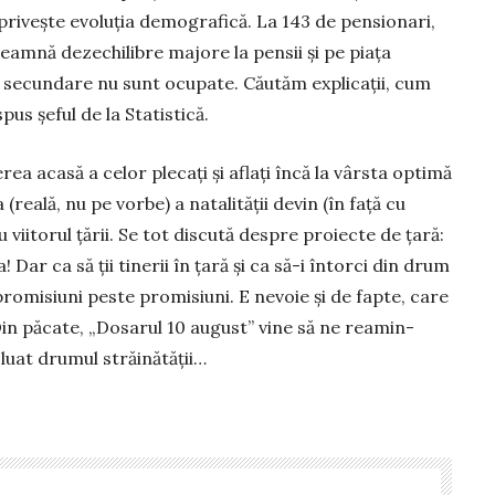
 privește evoluția demo­gra­fică. La 143 de pensionari,
seamnă dezechilibre majore la pensii și pe piața
e secundare nu sunt ocupate. Că­utăm ex­plicații, cum
pus șeful de la Statistică.
a acasă a ce­lor plecați și aflați încă la vârsta optimă
eală, nu pe vorbe) a natalității de­vin (în față cu
 vii­torul țării. Se tot discută despre pro­iec­te de țară:
 Dar ca să ții tinerii în țară și ca să-i întorci din drum
 promisiuni peste promisiuni. E ne­voie și de fapte, care
Din păcate, „Do­sarul 10 august” vine să ne rea­min­
luat drumul stră­inătății…