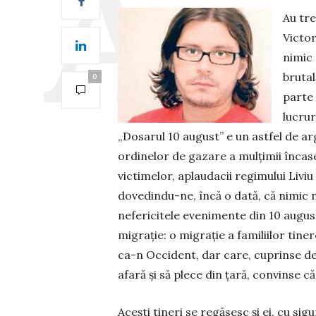
Au tre
Victor
nimic 
brutal
0
parte 
lucru
„Dosarul 10 au­gust” e un astfel de ar
ordinelor de gazare a mulțimii înca­sea
victimelor, aplau­dacii regimului Li­vi
dovedindu-ne, încă o dată, că nimic n
nefericitele eve­ni­mente din 10 august
migrație: o migrație a familiilor tinere
ca-n Occi­dent, dar care, cuprinse de 
afară și să plece din țară, convinse c
Acești tineri se regăsesc și ei, cu sigu