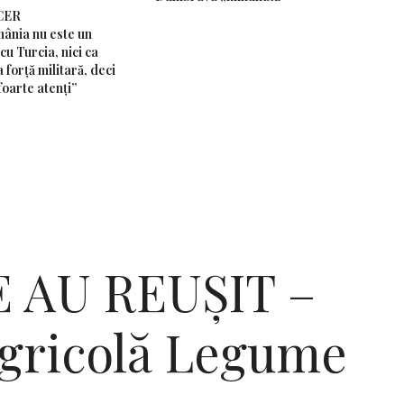
CER
ânia nu este un
cu Turcia, nici ca
 forță militară, deci
foarte atenți”
 AU REUȘIT –
gricolă Legume