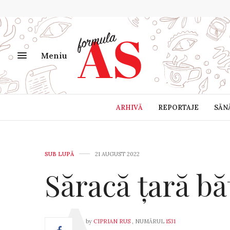
Meniu
ARHIVĂ
REPORTAJE
SĂN
SUB LUPĂ
21 AUGUST 2022
Săracă țară bă
by
CIPRIAN RUS
, NUMĂRUL
1531