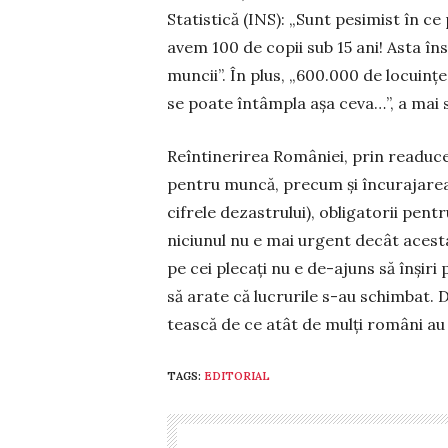
Statistică (INS): „Sunt pesimist în ce
avem 100 de copii sub 15 ani! Asta în
muncii”. În plus, „600.000 de lo­cuinț
se poate întâm­pla așa ce­va…”, a mai s
Reîntinerirea României, prin readucere
pentru muncă, precum și încurajarea (r
cifrele dezastrului), obligatorii pen­tru
niciu­nul nu e mai urgent decât acesta!
pe cei plecați nu e de-ajuns să înșiri
să arate că lucru­rile s-au schimbat. 
tească de ce atât de mulți români au 
TAGS:
EDITORIAL