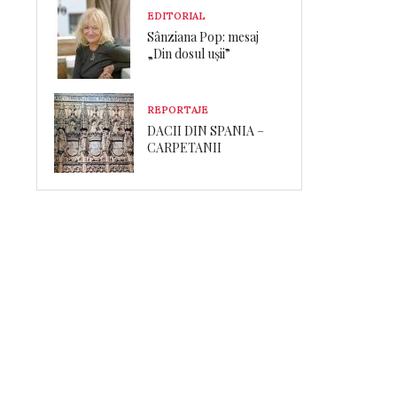
EDITORIAL
Sânziana Pop: mesaj
„Din dosul ușii”
REPORTAJE
DACII DIN SPANIA –
CARPETANII