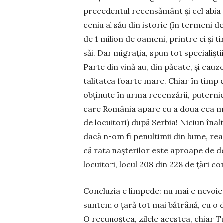
precedentul recen­sământ și cel abia 
ceniu al său din istorie (în termeni 
de 1 milion de oameni, printre ei și t
săi. Dar migrația, spun tot spe­cia­lișt
Parte din vină au, din păcate, și cauz
talitatea foarte mare. Chiar în timp 
obținute în urma recenzării, puter­nicul
care Ro­mânia apare cu a do­­ua cea m
de locuitori) după Serbia! Ni­ciun înal
dacă n-om fi penul­ti­mii din lume, rea
că rata naș­te­rilor este aproape de do
locuitori, locul 208 din 228 de țări co
Concluzia e limpede: nu mai e nevoie
suntem o țară tot mai bătrână, cu o d
O recunoștea, zilele acestea, chiar Tu