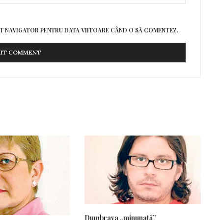
EST NAVIGATOR PENTRU DATA VIITOARE CÂND O SĂ COMENTEZ.
Dumbrava „minunată”