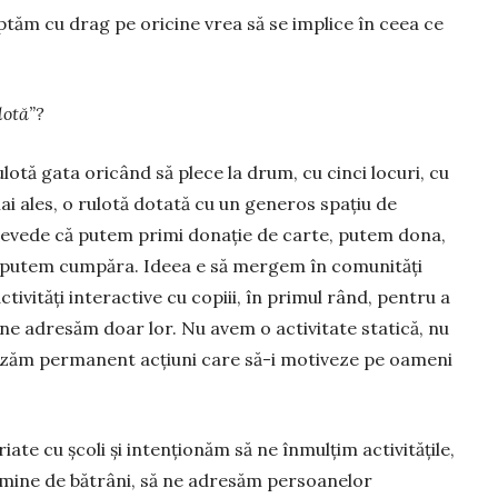
teptăm cu drag pe oricine vrea să se implice în ceea ce
lotă”?
otă gata oricând să plece la drum, cu cinci locuri, cu
mai ales, o rulotă dotată cu un generos spațiu de
prevede că putem primi donație de carte, putem dona,
e putem cumpăra. Ideea e să mergem în comu­nități
ti­vități interactive cu co­piii, în primul rând, pen­tru a
nu ne adresăm doar lor. Nu avem o activitate sta­tică, nu
nizăm permanent ac­țiuni care să-i motiveze pe oameni
te cu școli și intenționăm să ne înmulțim activitățile,
mine de bătrâni, să ne adresăm persoanelor