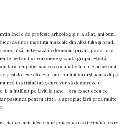
tin Inel e de profesie arheolog și s-a aflat, ani buni,
ducerea unor instituții muzeale din Alba Iulia și Arad.
reme, însă, activează în dome­niul privat, pe scriere
iecte pe fonduri europene și caută gru­puri-țintă,
ne fără ocupație, sau cu o ocu­pație în care nu se mai
sc și-și doresc alt­ceva, sau români întorși acasă după
 mun­că în străinătate, care vor să demareze o
e. L-a întâlnit pe Liviu la țanc, era exact ceea ce
 iar pasiunea pentru citit i-a apropiat fără prea multe
ri.
es, dar de unde ideea unui proiect de cărți vândute într-