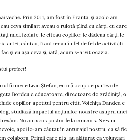
ai veche. Prin 2011, am fost în Franța, și aco­lo am
ceau ceva similar: aveau o rulotă plină cu cărți, cu care
ți mici, izolate, le citeau copiilor, le dădeau cărți, le
 artei, cântau, îi antrenau în fel de fel de activități.
ac și eu așa ceva și, ia­tă, acum s-a ivit ocazia.
tui proiect!
atorul firmei e Liviu Ștefan, eu mă ocup de partea de
rgeta Bor­deu e educatoare, directoare de grădiniță, o
ide copiilor apetitul pentru citit, Voi­chița Dandea e
iolog, studiază im­pactul acțiu­nilor noastre asu­pra unei
adre­săm. Nu am scos posturile la concurs. Ne-am
evoie, apoi le-am căutat în anturajul nostru, ca să fie
m colabora. Primii care ni s-au alăturat ca voluntari