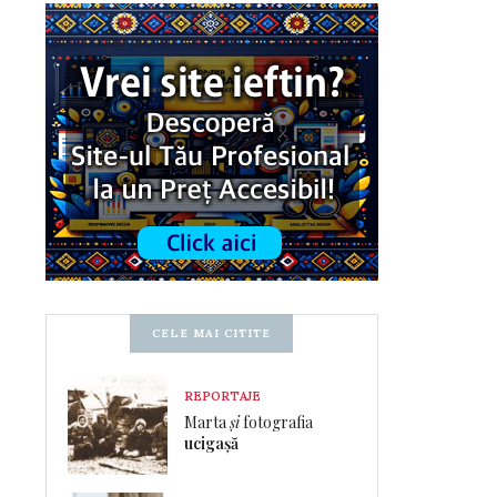
CELE MAI CITITE
REPORTAJE
Marta
și
fotografia
ucigașă