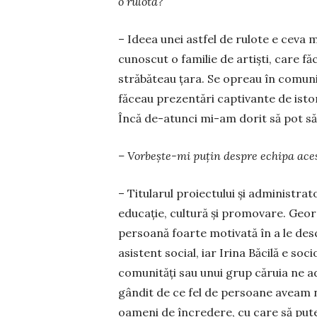
o rulotă?
– Ideea unei astfel de rulote e ceva m
cunos­cut o familie de artiști, care fă
străbă­teau țara. Se opreau în comunită
făceau prezentări captivante de istoria
Încă de-atunci mi-am do­rit să pot să f
– Vorbește-mi puțin despre echi­pa aces
– Titularul proiectului și admi­nis­tr
educație, cul­tură și promovare. Geo
persoană foarte motivată în a le desch
asistent so­cial, iar Irina Băcilă e soc
comunități sau unui grup căruia ne 
gân­dit de ce fel de persoane aveam n
oameni de încredere, cu care să pute