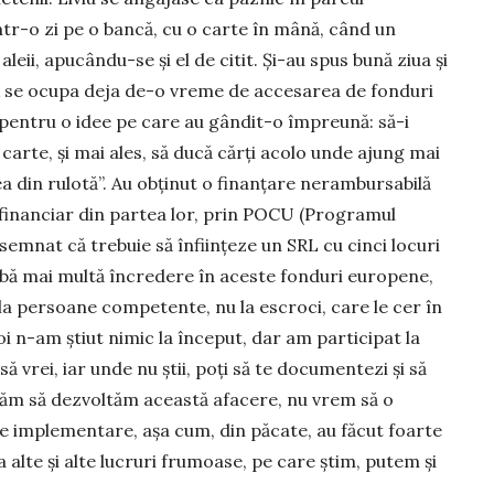
într-o zi pe o bancă, cu o carte în mână, când un
leii, apucându-se și el de citit. Și-au spus bună ziua și
k se ocu­pa deja de-o vreme de accesarea de fonduri
 pentru o idee pe care au gândit-o împreună: să-i
 carte, și mai ales, să ducă cărți acolo unde ajung mai
ea din rulotă”. Au obținut o fi­nanțare ne­rambursabilă
financiar din par­tea lor, prin POCU (Progra­mul
emnat că trebuie să în­ființeze un SRL cu cinci locuri
aibă mai multă încredere în aceste fonduri europene,
 la persoane com­petente, nu la es­croci, care le cer în
i n-am știut nimic la în­ceput, dar am participat la
ă vrei, iar un­de nu știi, poți să te do­cumentezi și să
ionăm să dez­voltăm această afacere, nu vrem să o
e implementare, așa cum, din păcate, au făcut foarte
a alte și alte lucruri frumoase, pe care știm, putem și