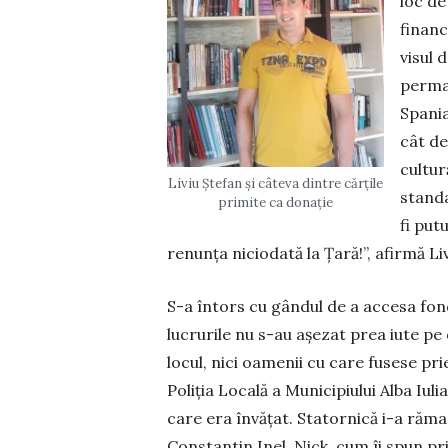
loc de
financ
visul 
perman
Spania
cât de
cultur
Liviu Ștefan și câteva dintre cărțile
standa
primite ca donație
fi pu­
renunța nicio­dată la Țară!”, afirmă Liv
S-a întors cu gândul de a accesa fon
lucrurile nu s-au așezat prea iute pe
locul, nici oamenii cu care fusese pri
Poliția Locală a Municipiului Alba Iu­lia
care era învățat. Statornică i-a rămas
Constantin Inel, Nick, cum îi spun pri