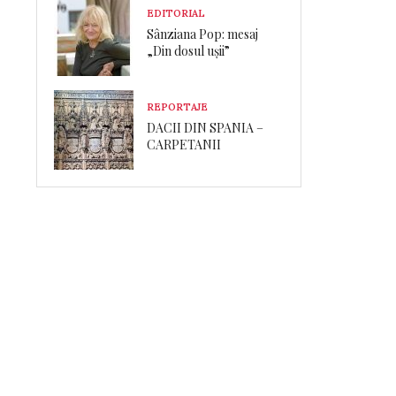
EDITORIAL
Sânziana Pop: mesaj
„Din dosul ușii”
REPORTAJE
DACII DIN SPANIA –
CARPETANII