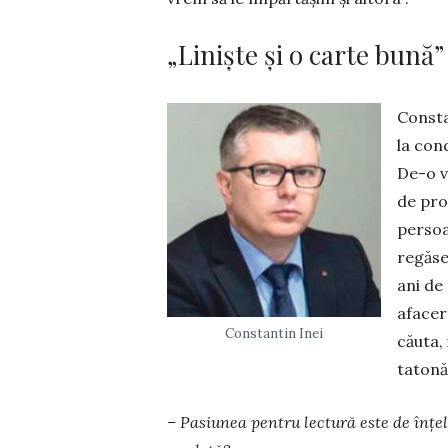
„Liniște și o carte bună”
Constan
la con
De-o v
de pro
persoa
regăse
ani de
afacer
Constantin Inei
căuta,
tatonă
– Pasiunea pentru lectură este de înțel