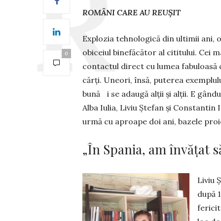
ROMÂNI CARE AU REUȘIT
Explozia tehnologică din ultimii ani, o
obiceiul binefăcător al citi­tului. Cei m
0
contactul direct cu lumea fabuloasă c
cărți. Uneori, însă, puterea exemplulu
bună i se adaugă alții și alții. E gând
Alba Iulia, Liviu Ștefan și Cons­tantin I
urmă cu aproape doi ani, bazele proie
„În Spania, am învățat s
Liviu 
după 1
ferici