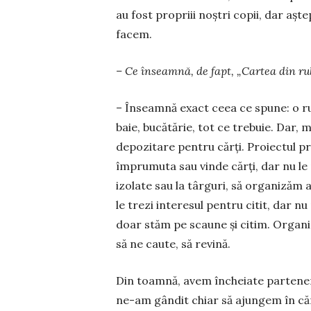
au fost pro­priii noștri copii, dar aș
facem.
– Ce înseamnă, de fapt, „Cartea din ru
– Înseamnă exact ceea ce spune: o rul
baie, bucătărie, tot ce trebuie. Dar, 
depozitare pentru cărți. Proiectul 
împrumuta sau vinde cărți, dar nu l
izolate sau la târ­guri, să organizăm ac
le trezi inte­re­sul pentru citit, dar 
doar stăm pe scaune și citim. Or­ga­
să ne caute, să revină.
Din toamnă, avem încheiate parteneria
ne-am gândit chiar să ajungem în că