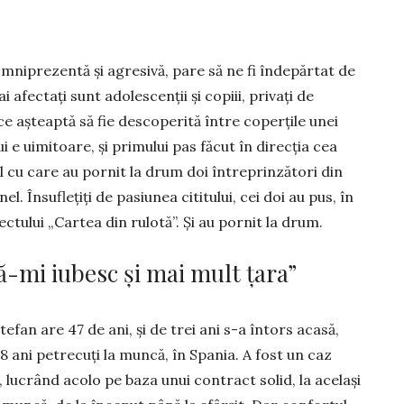
m­ni­prezentă și agresivă, pare să ne fi în­depărtat de
ai afectați sunt adolescenții și copiii, pri­vați de
e așteaptă să fie descoperită între coperțile unei
i e uimitoare, și primului pas făcut în direcția cea
ul cu care au pornit la drum doi în­treprinzători din
nel. Însuflețiți de pasiunea cititului, cei doi au pus, în
ctului „Cartea din rulotă”. Și au pornit la drum.
ă-mi iubesc și mai mult țara”
Ștefan are 47 de ani, și de trei ani s-a întors acasă,
8 ani petrecuți la muncă, în Spania. A fost un caz
t, lucrând acolo pe baza unui contract solid, la același