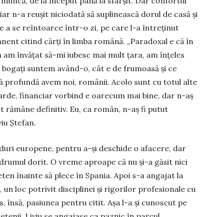
 muncă, de la început până la sfârșit. Dar confortul
iar n-a reușit niciodată să suplinească dorul de casă și
de a se reîntoarce într-o zi, pe care l-a întreținut
ent citind cărți în limba română. „Para­doxal e că în
 am învățat să-mi iubesc mai mult țara, am înțeles
 bogați suntem având-o, cât e de frumoasă și ce
ă profundă avem noi, românii. Acolo sunt cu totul alte
rde, fi­nanciar vorbind e oarecum mai bine, dar n-aș
tut rămâne definitiv. Eu, ca român, n-aș fi putut
iu Ște­fan.
duri euro­pene, pentru a-și deschide o afacere, dar
 drumul dorit. O vreme aproape că nu și-a găsit nici
eten înainte să plece în Spania. Apoi s-a angajat la
, un loc potrivit disciplinei și rigorilor profe­sio­nale cu
, însă, pasiunea pentru citit. Așa l-a și cunoscut pe
etenii. Liviu se angajase ca paznic în parcul