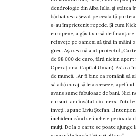
dendrologic din Alba Iulia, și stătea 
bărbat s-a așezat pe cealaltă parte a a
s-au împrietenit repede. Și cum Nic
euro­pene, a găsit sursă de finanțare
reînvețe pe oa­meni să țină în mâini o
greu. Așa s-a născut pro­iectul „Car­t
de 98.000 de euro, fără niciun aport 
Operațional Capital Uman). Asta a îns
de muncă. „Ar fi bine ca românii să 
să aibă curaj să le ac­ceseze, apelând
avans sume fabuloase de bani. Nici no
cursuri, am învățat din mers. Totul e s
înveți”, spune Li­viu Ște­fan. „Intenț
închidem când se încheie perioa­da d
mulți. De la o carte se poate ajun­ge l
vrem să le împărtășim și altora”.