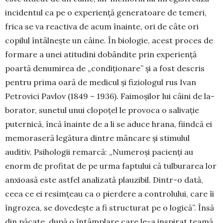
incidentul ca pe o experiență ge­ne­ratoare de temeri,
frica se va reactiva de acum înainte, ori de câte ori
copilul întâlnește un câine. În biologie, acest proces de
formare a unei atitu­dini dobândite prin experiență
poartă denumirea de „condiționare” și a fost descris
pentru prima oară de medicul și fi­zio­logul rus Ivan
Petro­vici Pavlov (1849 – 1936). Fai­moșilor lui câini de la­
bo­rator, sunetul unui clopoțel le provoca o sali­vație
puternică, încă înainte de a li se aduce hrana, fiindcă ei
memo­raseră legătura dintre mâncare și stimulul
auditiv. Psihologii re­marcă: „Numeroși pacienți au
enorm de profitat de pe urma faptului că tulburarea lor
anxioasă este astfel ana­lizată plauzibil. Dintr-o dată,
ceea ce ei resimțeau ca o pierdere a controlului, care îi
îngrozea, se do­ve­dește a fi structurat pe o logică”. Însă
din păcate, după o întâmplare care le-a inspirat teamă,