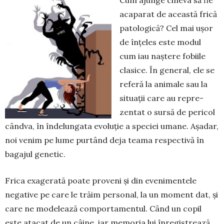
acaparat de această frică
patologică? Cel mai ușor
de înțeles este mo­dul
cum iau naștere fobiile
clasice. În general, ele se
referă la animale sau la
situații care au repre­
zentat o sursă de pericol
cândva, în îndelungata evo­luție a speciei umane. Așadar,
noi venim pe lume purtând deja teama respectivă în
bagajul genetic.
Frica exagerată poate proveni și din evenimen­tele
negative pe care le trăim personal, la un mo­ment dat, și
care ne modelează comportamentul. Când un copil
este atacat de un câine, iar memoria lui înregistrează