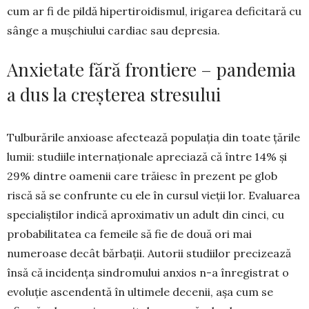
cum ar fi de pildă hiper­tiroidismul, irigarea defi­citară cu
sânge a mușchiului cardiac sau depresia.
Anxietate fără frontiere – pandemia
a dus la creșterea stresului
Tulburările anxioase afectează populația din toate țările
lumii: studiile internaționale apreciază că între 14% și
29% dintre oamenii care trăiesc în prezent pe glob
riscă să se confrunte cu ele în cursul vieții lor. Evaluarea
specialiștilor indică aproximativ un adult din cinci, cu
probabilitatea ca femeile să fie de două ori mai
numeroase decât bărbații. Autorii studiilor precizează
însă că inci­dența sindromului anxios n-a înregistrat o
evoluție ascendentă în ultimele decenii, așa cum se