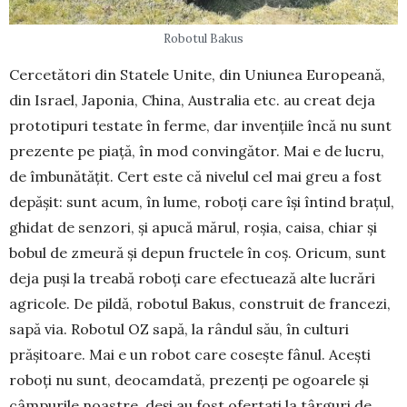
Robotul Bakus
Cercetători din Statele Unite, din Uniunea Euro­pea­nă,
din Israel, Japonia, China, Australia etc. au creat deja
prototipuri tes­tate în ferme, dar invențiile încă nu sunt
prezente pe piață, în mod convingător. Mai e de lucru,
de îmbunătățit. Cert este că nivelul cel mai greu a fost
depășit: sunt acum, în lume, roboți care își întind brațul,
ghidat de senzori, și apucă mărul, roșia, caisa, chiar și
bobul de zmeură și depun fructele în coș. Oricum, sunt
deja puși la treabă roboți care efectuează alte lucrări
agricole. De pildă, robotul Bakus, construit de francezi,
sapă via. Robotul OZ sapă, la rândul său, în culturi
prășitoare. Mai e un robot care cosește fânul. Acești
roboți nu sunt, deo­camdată, pre­zenți pe ogoarele și
câm­purile noastre, deși au fost ofertați la târguri de