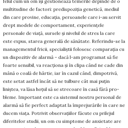
felul cum un om își ges­tio­nează temerile depinde de o
multitudine de factori: predispoziția genetică, mediul
din care provine, educația, persoanele care i-au servit
drept modele de comportament, experiențele
personale de viață, sursele și nivelul de stres la care
este expus, starea generală de sănătate. Referindu-se la
managementul fricii, specialiștii folosesc compa­rația cu
un dispozitiv de alarmă – dacă l-am pro­gramat să fie
foarte sensibil, va reacționa și în clipa când ne cade din
mână o coală de hârtie, iar în cazul când, dimpotrivă,
este setat astfel încât să ne tulbure cât mai puțin
liniștea, va lăsa hoțul să se strecoare în casă fără pro­
bleme. Important este ca sistemul nostru personal de
alarmă să fie perfect adaptat la împrejurările în care ne
ducem viața. Potrivit observațiilor făcute cu prilejul
diferitelor studii, un om cu simptome de anxietate are