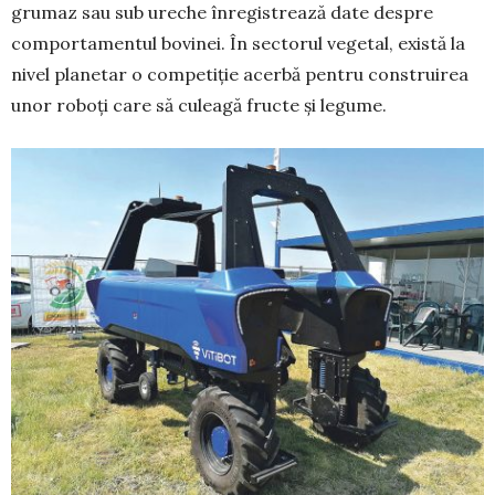
grumaz sau sub ureche înregis­trează date despre
comportamentul bovinei. În sectorul vegetal, există la
nivel planetar o compe­tiție acerbă pentru cons­truirea
unor roboți care să culeagă fructe și legume.