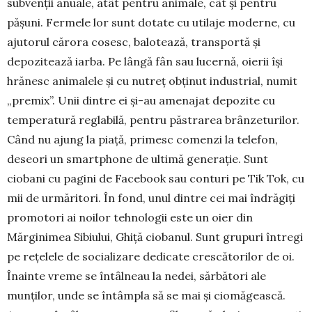
subvenții anuale, atât pentru animale, cât și pentru
pășuni. Fer­me­le lor sunt do­tate cu utilaje mo­derne, cu
ajutorul cărora cosesc, ba­lotează, trans­por­tă și
depozitează iar­ba. Pe lângă fân sau lucernă, oierii își
hrănesc anima­lele și cu nutreț ob­ținut industrial, numit
„premix”. Unii din­tre ei și-au amenajat depo­zite cu
temperatură re­gla­bilă, pentru păs­trarea brân­zeturilor.
Când nu ajung la piață, primesc comenzi la telefon,
deseori un smartphone de ul­timă generație. Sunt
ciobani cu pagini de Facebook sau conturi pe Tik Tok, cu
mii de urmăritori. În fond, unul din­tre cei mai îndrăgiți
promo­tori ai noilor tehnologii este un oier din
Mărginimea Si­biului, Ghiță ciobanul. Sunt grupuri în­tregi
pe rețelele de sociali­zare dedicate crescă­torilor de oi.
Înainte vreme se în­tâlneau la nedei, sărbă­tori ale
munților, unde se întâm­pla să se mai și ciomă­gească.