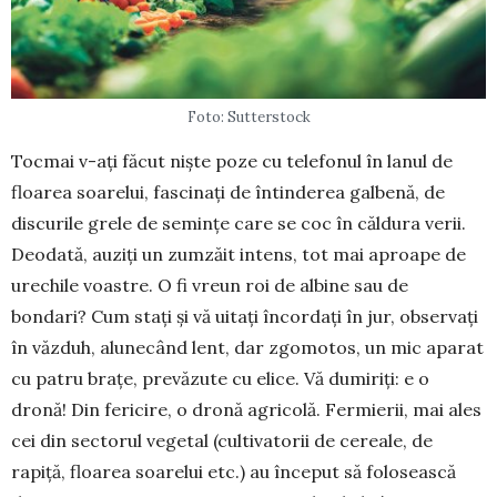
Foto: Sutterstock
Tocmai v-ați făcut niște poze cu telefonul în lanul de
floarea soarelui, fascinați de întinderea galbenă, de
discurile grele de semințe care se coc în căldura verii.
Deodată, auziți un zumzăit intens, tot mai aproape de
ure­chi­le voastre. O fi vreun roi de albine sau de
bondari? Cum stați și vă uitați în­cordați în jur, observați
în văzduh, alunecând lent, dar zgomotos, un mic apa­rat
cu patru brațe, prevă­zute cu elice. Vă dumiriți: e o
dronă! Din fericire, o dronă agricolă. Fermierii, mai ales
cei din sectorul vegetal (cultivatorii de ce­reale, de
rapiță, floarea soa­relui etc.) au început să folosească