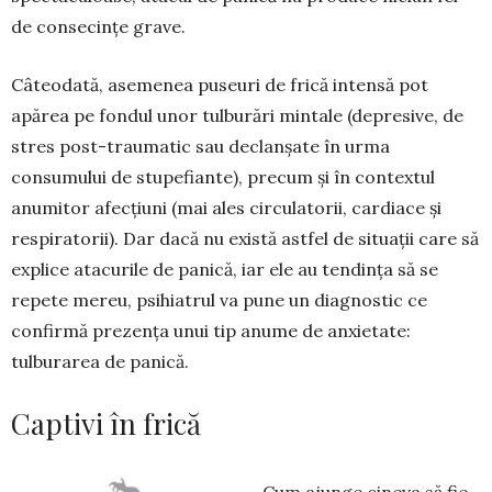
de consecințe grave.
Câteodată, asemenea puseuri de frică intensă pot
apărea pe fondul unor tulburări mintale (de­presive, de
stres post-traumatic sau declanșate în urma
consumului de stupefiante), precum și în contextul
anumitor afecțiuni (mai ales circulatorii, cardiace și
respiratorii). Dar dacă nu există astfel de situații care să
explice atacurile de panică, iar ele au tendința să se
repete mereu, psihiatrul va pune un diagnostic ce
confirmă prezența unui tip anu­me de anxietate:
tulburarea de panică.
Captivi în frică
Cum ajunge cineva să fie