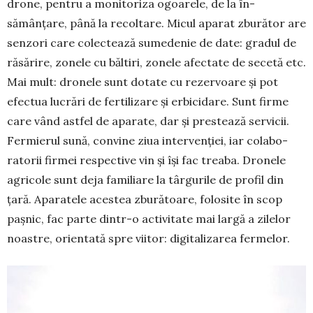
drone, pen­tru a monitoriza ogoarele, de la în­
sămânțare, până la recoltare. Micul aparat zbu­rător are
sen­zori care colectează su­me­denie de date: gradul de
ră­sărire, zonele cu băltiri, zonele a­fec­tate de secetă etc.
Mai mult: dro­nele sunt dotate cu rezervoare și pot
efec­tua lucrări de fertilizare și erbi­cidare. Sunt firme
care vând astfel de aparate, dar și prestează servicii.
Fer­mie­rul sună, convine ziua in­ter­venției, iar co­la­bo­
ratorii firmei respective vin și își fac treaba. Dronele
agricole sunt deja fami­liare la târgurile de profil din
țară. Apa­ratele aces­tea zburătoare, folosite în scop
paș­nic, fac parte dintr-o activitate mai largă a zilelor
noastre, orien­tată spre viitor: digitalizarea fermelor.