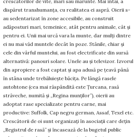
crescătorilor de vite, mari sau mărunte. Mai întâi, a
dispărut transhumanța, cu realitatea ei aspră. Oierii s-
au sedentarizat în zone accesibile, au construit
adăposturi mari, temeinice, atât pentru animale, cât și
pentru ei. Unii mai urcă vara la munte, dar mulți dintre
ei nu mai văd mun­tele decât în poze. Stânile, chiar și
cele din vârful muntelui, au fost electrificate din sursă
alternativă: panouri solare. Unele au și televizor. Izvorul
din apro­piere a fost captat și apa adusă pe țeavă până
în stâ­na unde trebăluiește bă­cița. Pe lângă rasele
autohtone (cea mai răspândită este Țur­cana, rasă
străveche, nu­mită și „Regina mun­ților”), oierii au
adoptat ra­se specializate pen­tru car­ne, mai
productive: Suffolk, Cap negru german, Assaf, Texel etc.
Crescătorii de oi sunt organizați în aso­cia­ții care dețin
„Registrul de rasă” și încasează de la buge­tul public