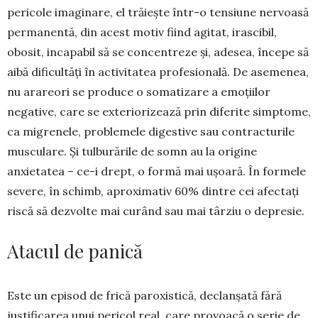
pericole ima­ginare, el trăiește într-o tensiune nervoasă
perma­nentă, din acest motiv fiind agitat, irascibil,
obosit, incapabil să se concentreze și, adesea, începe să
aibă dificultăți în activitatea profesională. De ase­menea,
nu arareori se produce o somatizare a emo­țiilor
negative, care se exteriorizează prin diferite simptome,
ca migrenele, problemele di­ges­tive sau contracturile
musculare. Și tulburările de somn au la origine
anxietatea – ce-i drept, o formă mai ușoară. În formele
severe, în schimb, aproximativ 60% dintre cei afectați
riscă să dez­volte mai curând sau mai târziu o depresie.
Atacul de panică
Este un episod de frică paroxistică, declanșată fără
justificarea unui pericol real, care provoacă o serie de