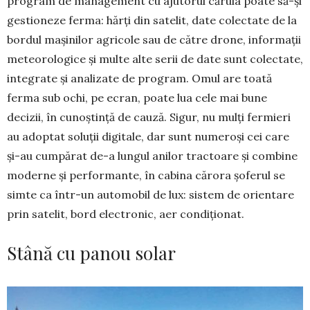
program de management cu ajutorul că­ruia poate să-și
gestioneze ferma: hărți din sate­lit, date colectate de la
bordul mașinilor agricole sau de către drone, informații
meteo­rologice și mul­te al­te serii de date sunt colectate,
integrate și anali­zate de program. Omul are toată
ferma sub ochi, pe ecran, poate lua cele mai bune
decizii, în cunoș­tință de cauză. Sigur, nu mulți fermieri
au adoptat soluții digitale, dar sunt numeroși cei care
și-au cumpărat de-a lungul anilor tractoare și com­bine
moderne și performante, în cabina cărora șo­ferul se
simte ca într-un automobil de lux: sistem de orien­tare
prin satelit, bord electronic, aer condiționat.
Stână cu panou solar