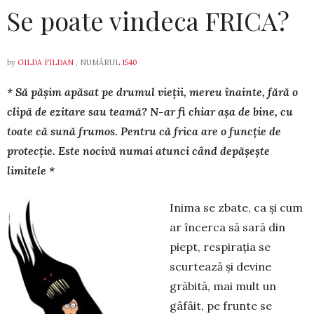
Se poate vindeca FRICA?
by
GILDA FILDAN
, NUMĂRUL
1540
* Să pășim apăsat pe drumul vieții, mereu înainte, fără o
clipă de ezitare sau teamă? N-ar fi chiar așa de bine, cu
toate că sună frumos. Pentru că frica are o funcție de
protecție. Este nocivă numai atunci când depășește
limitele *
Inima se zbate, ca și cum
ar încerca să sară din
piept, respirația se
scurtează și devine
grăbită, mai mult un
gâfâit, pe frunte se