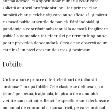
afirmă adesea, ci a sporit doar numărul celor care
solicită ajutorul profesioniștilor – iar printre ei se
numără chiar și celebrități care nu se sfiesc să-și mărtu­
risească public atacurile de panică. Fără îndoială, și
pandemia a contribuit substanțial la această fra­gilizare
psihică a oamenilor, iar efectul ei pe ter­men lung nu se
poate prevedea deocamdată. Ceea ce se observă acum
este însă un nivel crescut de stres și pesimism.
Fobiile
Un loc aparte printre diferitele tipuri de tul­bu­rări
anxioase îl ocupă fobiile. Cele clasice se defi­nesc ca o
teamă perpetuă, irațională, inspirată de o anumită
vietate sau o situație. Reacțiile speci­fice sunt declanșate
nu numai de contactul cu sur­sa fricii, pe care anxiosul