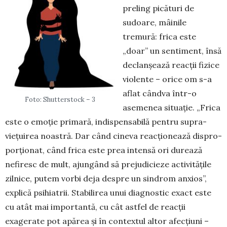
preling picături de
sudoare, mâinile
tremură: frica este
„doar” un sentiment, însă
declanșează reacții fizice
vio­lente – orice om s-a
aflat când­va într-o
Foto: Shutterstock – 3
asemenea si­tuație. „Frica
este o emoție pri­mară, indispensabilă pentru supra­
viețuirea noastră. Dar când cineva reacționează dispro­
por­­­ționat, când frica este prea in­tensă ori durează
nefiresc de mult, ajungând să preju­dicieze activitățile
zilnice, putem vor­bi deja despre un sindrom an­xios”,
explică psihiatrii. Sta­bi­li­rea unui diagnostic e­xact este
cu atât mai impor­tantă, cu cât ast­fel de reacții
exagerate pot apărea și în contextul altor a­fec­­țiuni –