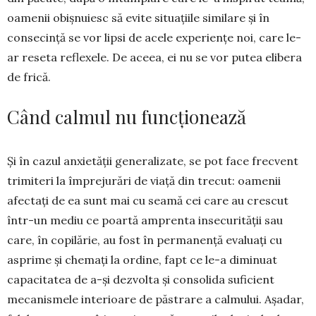
oa­menii obișnuiesc să evite situațiile similare și în
consecință se vor lipsi de acele experiențe noi, care le-
ar reseta reflexele. De aceea, ei nu se vor putea elibera
de frică.
Când calmul nu funcționează
Și în cazul anxietății generalizate, se pot face frecvent
trimiteri la împrejurări de viață din trecut: oamenii
afectați de ea sunt mai cu seamă cei care au crescut
într-un mediu ce poartă amprenta inse­cu­rității sau
care, în copilărie, au fost în perma­nență evaluați cu
asprime și chemați la ordine, fapt ce le-a diminuat
capacitatea de a-și dezvolta și consolida suficient
mecanismele interioare de păs­trare a calmului. Așadar,