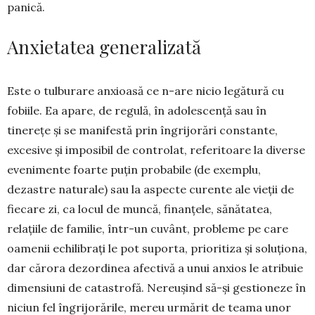
panică.
Anxietatea generalizată
Este o tulburare anxioasă ce n-are nicio legătură cu
fobiile. Ea apare, de regulă, în adoles­cență sau în
tinerețe și se mani­festă prin îngri­jorări constante,
excesive și imposibil de con­trolat, refe­ritoare la diverse
eve­nimente foarte puțin probabile (de exemplu,
dezastre naturale) sau la aspecte curente ale vieții de
fiecare zi, ca locul de muncă, finanțele, sănă­tatea,
relațiile de familie, într-un cuvânt, probleme pe care
oamenii echilibrați le pot suporta, priori­tiza și soluționa,
dar cărora dezordinea afectivă a unui anxios le atribuie
dimensiuni de catastrofă. Nereușind să-și gestioneze în
niciun fel îngrijo­rările, mereu urmărit de teama unor