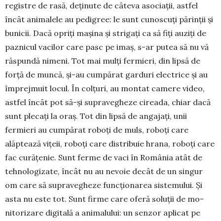
registre de rasă, deținute de câteva asociații, astfel
încât animalele au pedigree: le sunt cunoscuți părinții și
bunicii. Dacă opriți mașina și strigați ca să fiți auziți de
paznicul vacilor care pasc pe imaș, s-ar putea să nu vă
răspundă nimeni. Tot mai mulți fermieri, din lipsă de
forță de muncă, și-au cumpărat garduri electrice și au
împrejmuit locul. În colțuri, au mon­tat camere video,
astfel încât pot să-și suprave­gheze cireada, chiar dacă
sunt plecați la oraș. Tot din lipsă de angajați, unii
fermieri au cumpărat roboți de muls, roboți care
alăptează vițeii, roboți care distribuie hrana, roboți care
fac curățenie. Sunt ferme de vaci în România atât de
tehnolo­gizate, încât nu au nevoie decât de un singur
om care să supravegheze funcționarea sistemului. Și
asta nu este tot. Sunt firme care oferă soluții de mo­
nitorizare digitală a animalului: un senzor aplicat pe