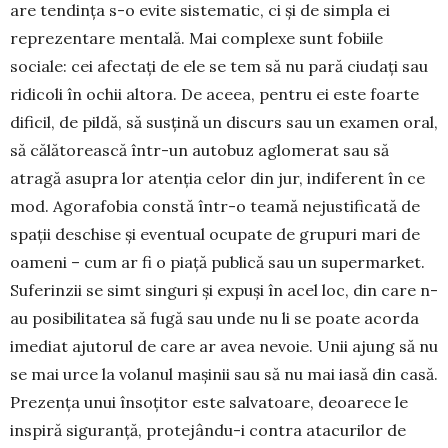
are tendința s-o evite siste­matic, ci și de simpla ei
reprezentare mentală. Mai complexe sunt fobiile
sociale: cei afectați de ele se tem să nu pară ciudați sau
ridicoli în ochii al­tora. De aceea, pentru ei este foarte
dificil, de pil­dă, să susțină un discurs sau un examen oral,
să că­lă­torească într-un autobuz aglomerat sau să
atragă asupra lor atenția celor din jur, indiferent în ce
mod. Agorafobia constă într-o teamă nejus­tificată de
spații deschise și eventual ocupate de grupuri mari de
oameni – cum ar fi o piață publică sau un supermarket.
Suferinzii se simt singuri și expuși în acel loc, din care n-
au posibilitatea să fugă sau unde nu li se poate acor­­da
imediat ajuto­rul de care ar avea nevoie. Unii ajung să nu
se mai urce la volanul mașinii sau să nu mai iasă din casă.
Prezența unui însoțitor este salvatoare, deoarece le
inspiră siguranță, pro­te­jân­du-i contra atacurilor de