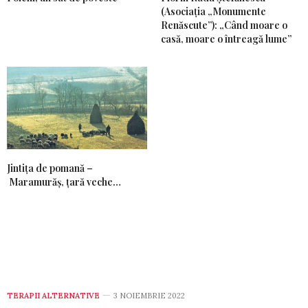
(Asociația „Monumente
Renăscute”): „Când moare o
casă, moare o întreagă lume”
Jintiţa de pomană –
Maramurăş, ţară veche…
TERAPII ALTERNATIVE
3 NOIEMBRIE 2022