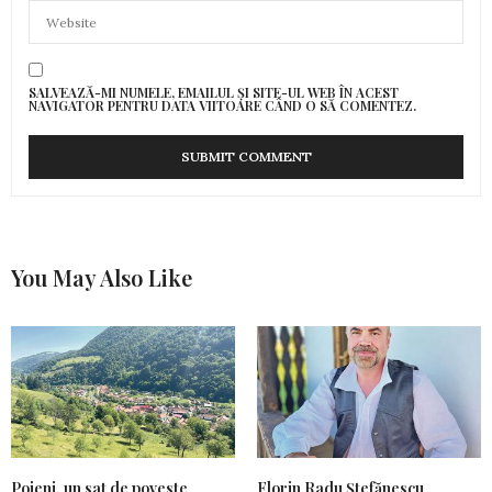
SALVEAZĂ-MI NUMELE, EMAILUL ȘI SITE-UL WEB ÎN ACEST
NAVIGATOR PENTRU DATA VIITOARE CÂND O SĂ COMENTEZ.
You May Also Like
Poieni, un sat de poveste
Florin Radu Ștefănescu