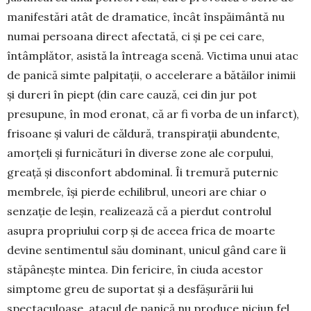
manifestări atât de dramatice, încât în­spăimântă nu
numai persoana direct afectată, ci și pe cei care,
întâmplător, asistă la întreaga scenă. Victima unui atac
de panică simte palpitații, o accelerare a bătăilor inimii
și dureri în piept (din care cauză, cei din jur pot
presupune, în mod ero­nat, că ar fi vorba de un infarct),
frisoane și valuri de căldură, transpirații abundente,
amorțeli și fur­nicături în diverse zone ale corpului,
greață și disconfort abdominal. Îi tremură puternic
mem­brele, își pierde echilibrul, uneori are chiar o
senzație de leșin, realizează că a pierdut controlul
asupra propriului corp și de aceea frica de moarte
devine sentimentul său dominant, unicul gând care îi
stăpânește mintea. Din fericire, în ciuda acestor
simptome greu de suportat și a desfășurării lui
spectaculoase, atacul de panică nu produce niciun fel