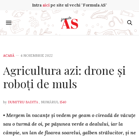
Intra
aici
pe site ul vechi "Formula AS"
ACASĂ
4 NOIEMBRIE 2022
Agricultura azi: drone și
roboți de muls
by
DUMITRU BADITA
, NUMĂRUL
1540
• Mergem în vacanțe și vedem pe geam o cireadă de văcuțe
sau o turmă de oi, pe pășunea verde a dealului, iar la
câmpie, un lan de floarea soarelui, galben strălucitor, și ne