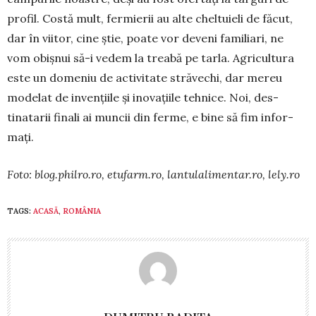
profil. Costă mult, fer­mie­rii au alte chel­tuieli de făcut,
dar în viitor, cine știe, poate vor de­veni familiari, ne
vom obișnui să-i vedem la trea­bă pe tarla. Agri­cultura
este un domeniu de acti­vitate străvechi, dar mereu
modelat de invențiile și ino­va­țiile tehnice. Noi, des­­
tinatarii finali ai muncii din fer­me, e bine să fim infor­
mați.
Foto: blog.philro.ro, etufarm.ro, lantulalimentar.ro, lely.ro
TAGS:
ACASĂ
,
ROMÂNIA