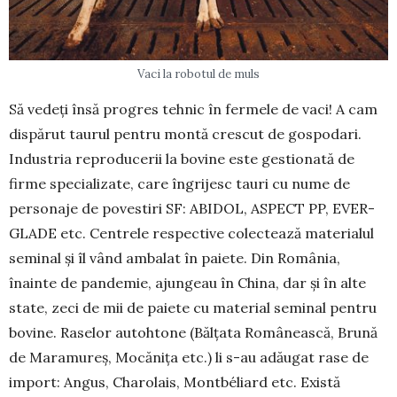
Vaci la robotul de muls
Să vedeți însă progres tehnic în fermele de vaci! A cam
dispărut tau­rul pentru montă crescut de gos­po­dari.
Industria re­producerii la bo­vine este gestio­nată de
firme spe­cializate, care îngrijesc tauri cu nume de
personaje de povestiri SF: ABIDOL, ASPECT PP, EVER­
GLADE etc. Cen­trele respective colectează ma­terialul
seminal și îl vând ambalat în paiete. Din România,
înainte de pandemie, ajungeau în China, dar și în alte
state, zeci de mii de paiete cu material seminal pentru
bovine. Raselor autohtone (Bălțata Românească, Brună
de Maramureș, Mocănița etc.) li s-au adău­gat rase de
import: Angus, Cha­rolais, Montbéliard etc. Există