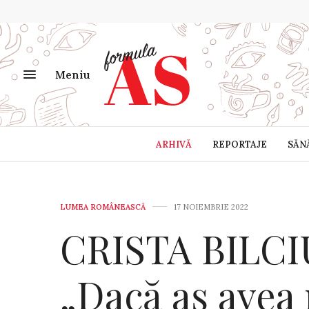
Meniu
ARHIVĂ
REPORTAJE
SĂN
LUMEA ROMÂNEASCĂ
17 NOIEMBRIE 2022
CRISTA BILCIU
„Dacă aș avea