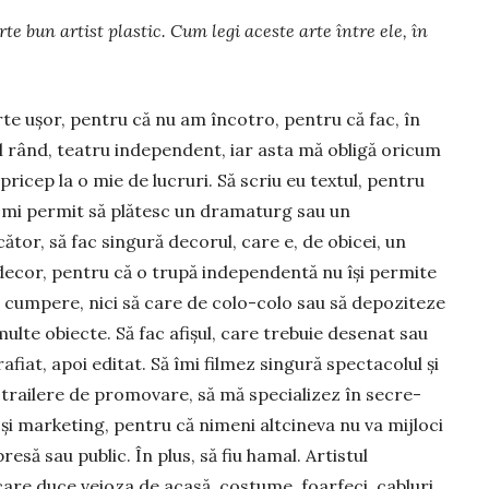
te bun ar­tist plastic. Cum legi aceste arte între ele, în
te ușor, pentru că nu am încotro, pentru că fac, în
 rând, teatru independent, iar asta mă obligă oricum
pricep la o mie de lucruri. Să scriu eu textul, pentru
-mi permit să plătesc un dramaturg sau un
ător, să fac singură decorul, care e, de obicei, un
decor, pentru că o trupă independentă nu își permite
ă cumpere, nici să care de colo-colo sau să depoziteze
ulte obiec­­te. Să fac afișul, care trebuie desenat sau
afiat, apoi editat. Să îmi fil­mez singură spec­­ta­colul și
 trai­lere de pro­mo­vare, să mă spe­cia­lizez în secre­
 și marketing, pentru că nimeni altcineva nu va mijloci
esă sau public. În plus, să fiu hamal. Artistul
re duce veioza de acasă, costume, foarfeci, cabluri