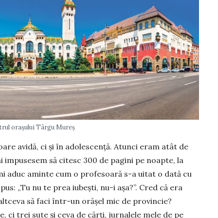
rul orașului Târgu Mureș
toare avidă, ci și în adoles­cență. Atunci eram atât de
i im­pusesem să citesc 300 de pagini pe noapte, la
îmi aduc aminte cum o pro­fe­soară s-a uitat o dată cu
spus: „Tu nu te prea iubești, nu-i așa?”. Cred că era
altceva să faci într-un orășel mic de provincie?
, ci trei sute și ceva de cărți, jurnalele mele de pe