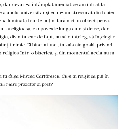
, dar ceva s-a întâmplat imediat ce am intrat la
e a anului universitar și eu m-am strecurat din foaier
ena luminată foar­te puțin, fără nici un obiect pe ea.
unt areligioasă, e o poveste lungă cum și de ce, dar
gia, divinitatea– de fapt, nu să o înțeleg, să înțelegi e
mțit nimic. Ei bine, atunci, în sala aia goală, privind
 religios într-o biserică, și din momentul acela nu m-
 ta după Mircea Cărtărescu. Cum ai reușit să pui în
tui mare prozator și poet?