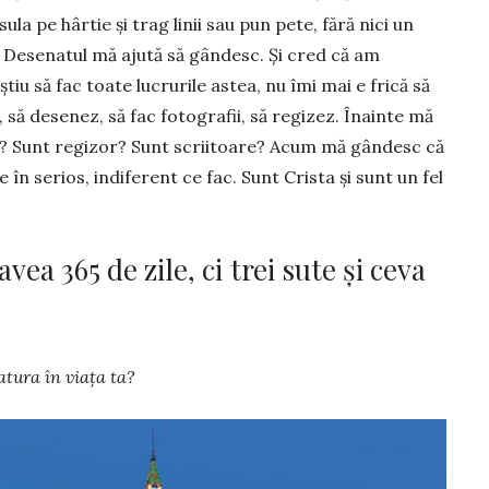
u­la pe hârtie și trag linii sau pun pete, fără nici un
. Desenatul mă ajută să gândesc. Și cred că am
tiu să fac toate lucrurile astea, nu îmi mai e frică să
, să desenez, să fac fotografii, să regizez. Îna­inte mă
t? Sunt regizor? Sunt scriitoa­re? Acum mă gândesc că
e în serios, indiferent ce fac. Sunt Crista și sunt un fel
ea 365 de zile, ci trei sute și ceva
­ratura în viața ta?