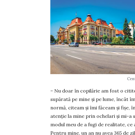
Cent
– Nu doar în co­pi­lărie am fost o citi
supărată pe mine și pe lume, încât îm
normă, citeam și îmi făceam și fișe, 
atenție la mine prin ochelari și mi-a 
modul meu de a fugi de realitate, ce 
Pentru mine, un an nu avea 365 de zile