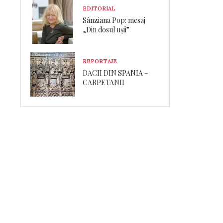
EDITORIAL
Sânziana Pop: mesaj
„Din dosul ușii”
REPORTAJE
DACII DIN SPANIA –
CARPETANII