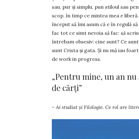
sau, pur și simplu, pun stiloul sau pens
scop, în timp ce mintea mea e liberă
început să îmi asum că e în regulă să ș
fac tot ce simt nevoia să fac: să scriu
întrebam obsesiv: cine sunt? Ce sun
sunt Crista și gata. Și nu mă iau foart
de work in pro­gress.
„Pentru mine, un an nu av
de cărți”
– Ai studiat și Fi­lo­logie. Ce rol are lite