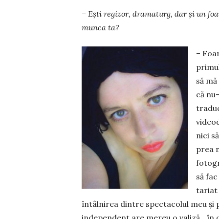
– Ești regizor, dramaturg, dar și un foar
mun­ca ta?
– Foar
primul
să mă 
că nu
traduc
video
nici s
prea m
foto­gr
să fac
tariat
întâlnirea dintre spectacolul meu și pr
independent are mereu o valiză în ca