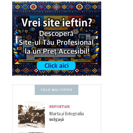
CELE MAI CITITE
REPORTAJE
Marta
și
fotografia
ucigașă