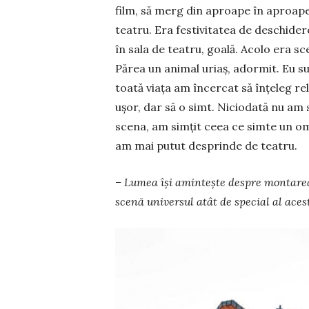
film, să merg din aproape în aproape
teatru. Era festivitatea de deschider
în sala de teatru, goală. Acolo era sc
Părea un ani­mal uriaș, adormit. Eu s
toată viața am încercat să înțeleg reli
ușor, dar să o simt. Niciodată nu am si
scena, am simțit ceea ce simte un om
am mai putut desprinde de teatru.
– Lumea își amintește despre montarea
scenă universul atât de special al aces