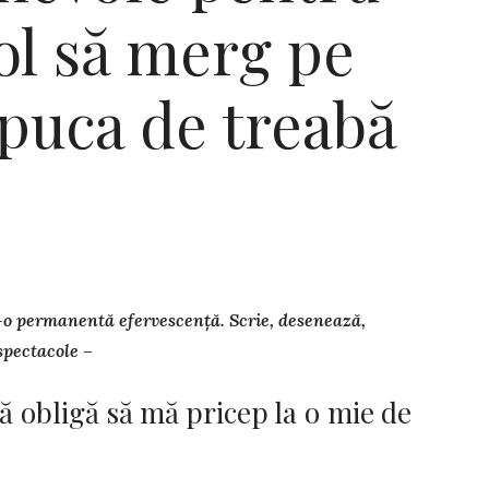
ol să merg pe
puca de treabă
r-o permanentă efer­ves­cență. Scrie, desenează,
spec­tacole –
 obligă să mă pricep la o mie de