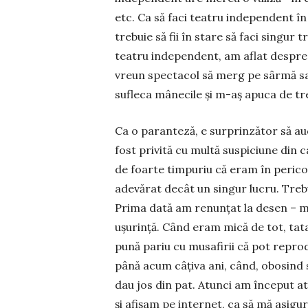
etc. Ca să faci teatru independent în
trebuie să fii în stare să faci singur
teatru in­dependent, am a­flat despre
vreun spectacol să merg pe sârmă sau
sufleca mânecile și m-aș apuca de trea
Ca o paranteză, e surprinzător să aud
fost pri­vită cu multă suspiciune din 
de foarte timpuriu că eram în pericol 
adevărat decât un singur lucru. Trebuia
Prima dată am renunțat la desen – m
ușurință. Când eram mică de tot, tata 
pună pariu cu musafirii că pot repro
până acum câțiva ani, când, obosind 
dau jos din pat. Atunci am început at
și afișam pe internet, ca să mă asigu