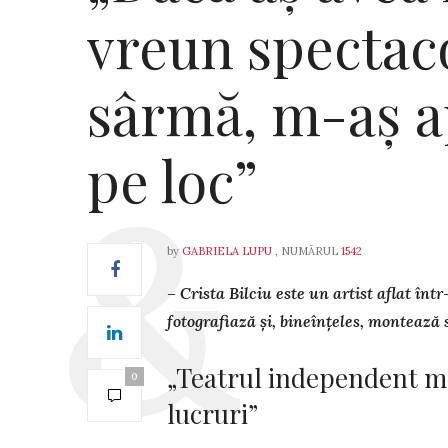
vreun spectac
sârmă, m-aș a
pe loc”
by
GABRIELA LUPU
, NUMĂRUL
1542
– Crista Bilciu este un artist aflat înt
fotografiază și, bineînțeles, montează 
„Teatrul independent mă
0
lucruri”