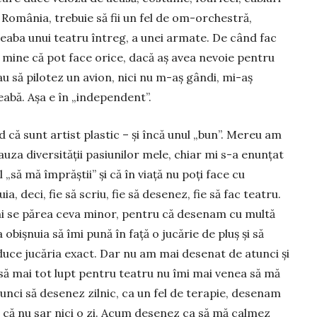
 Ro­mânia, trebuie să fii un fel de om-orchestră,
 treaba unui teatru întreg, a unei armate. De când fac
 mine că pot face orice, dacă aș avea nevo­ie pentru
 să pilotez un avion, nici nu m-aș gândi, mi-aș
bă. Așa e în „inde­pen­dent”.
 că sunt artist plastic – și încă unul „bun”. Mereu am
cauza diversității pasiunilor mele, chiar mi s-a enunțat
„să mă împrăștii” și că în viață nu poți face cu
, deci, fie să scriu, fie să desenez, fie să fac teatru.
i se părea ceva minor, pentru că desenam cu multă
obișnuia să îmi pună în față o jucărie de pluș și să
duce jucăria exact. Dar nu am mai desenat de atunci și
să mai tot lupt pentru tea­tru nu îmi mai venea să mă
unci să desenez zilnic, ca un fel de terapie, desenam
r că nu sar nici o zi. Acum desenez ca să mă calmez