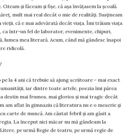
 Ci­team și făceam și fișe, că așa învățasem la școală.
reț, mult mai real decât o mie de realități. Susțineam
 vieții, că e mai adevărată decât viața. Îmi trăiam viața
 ca într-un fel de laborator, eve­nimente, chipuri,
mă, lumea mea literară. Acum, când mă gândesc înapoi
e ridi­colă.
?
 pe la 4 ani că trebuie să ajung scriitoare – mai exact
manității, iar dintre toate artele, poezia îmi părea
 destin mai frumos, mai glorios și mai tragic decât
m am aflat în gimnaziu că literatura nu e o meserie și
 cu carte de muncă. Am căutat febril și am găsit a
regia. La în­ceput nici măcar nu mă gândeam la
ez Litere, pe urmă Regie de teatru, pe urmă regie de