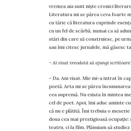
vremea aia sunt niște cronici literare.
Literatura mi se părea ceva foarte mă
cu tărie că literatura cuprinde esența
cu un fel de scârbă, numai ca să adun,
stări din care să construiesc, pe ur
sau îmi citesc jurnalele, mă găsesc tar
– Ai visat vreodată să ajungi scriitoare
– Da. Am visat. Mie mi-a intrat în cap
poetă. Arta mi se părea încununarea u
cea supremă. Nu exista în mintea mea
cel de poet. Apoi, îmi aduc aminte cu
că nu e plătită. Îmi trebuia o meserie
doua cea mai prestigioasă ocupație: 
teatru, ci la film. Plănuiam să studi