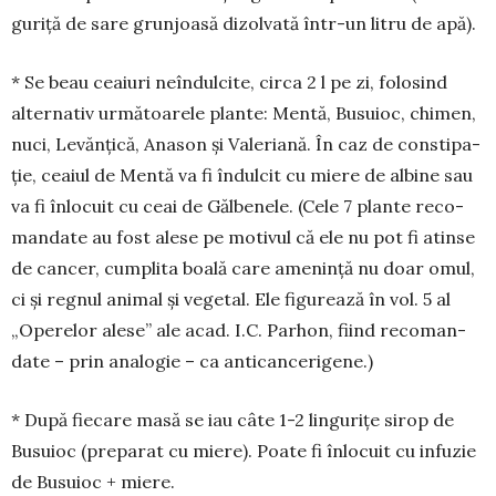
guriță de sare grun­joasă dizolvată într-un litru de apă).
* Se beau ceaiuri neîndulcite, circa 2 l pe zi, folo­sind
alternativ următoarele plante: Mentă, Busuioc, chi­­men,
nuci, Levănțică, Anason și Valeriană. În caz de con­sti­pa­
ție, ceaiul de Mentă va fi îndulcit cu miere de albine sau
va fi înlo­cuit cu ceai de Gălbenele. (Cele 7 plante reco­
mandate au fost alese pe motivul că ele nu pot fi atinse
de cancer, cumplita boală care amenință nu doar omul,
ci și regnul animal și vegetal. Ele figurează în vol. 5 al
„Operelor alese” ale acad. I.C. Parhon, fiind recoman­
date – prin analogie – ca anticancerigene.)
* După fiecare masă se iau câte 1-2 lingurițe sirop de
Busu­ioc (preparat cu miere). Poate fi înlocuit cu infuzie
de Busuioc + miere.