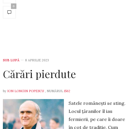
0
SUB LUPĂ
8 APRILIE 2023
Cărări pierdute
by
ION LONGIN POPESCU
, NUMĂRUL
1562
Satele românești se sting.
Locul țăranilor îl iau
fermierii, pe care îi doare
în cot de tradiție. Cum