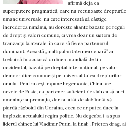
afirmă deja ca
superputere prag­matică, care nu recunoaște drepturile
umane univer­sale, nu este interesată să câștige
încrederea nimănui, nu dorește alianțe bazate pe reguli
de drept și valori comune, ci vrea doar un sistem de
tranzacții bila­terale, în care să fie ea partenerul
dominant. Această „multipolaritate mercenară” ar
trebui să înlocuiască ordinea mondială de tip
occidental, bazată pe dreptul internațional, pe valori
democratice comune și pe uni­versalitatea drepturilor
omului. Pentru a-și im­pune hegemonia, China are
nevoie de Rusia, ca par­tener suficient de slab ca să nu-i
amenințe su­pre­mația, dar nu atât de slab încât să
piardă războiul din Ucraina, ceea ce ar putea duce la
implozia ac­tualului regim politic. Nu degeaba i-a spus
liderul chinez lui Vladimir Putin, la final: „Prieten drag, ai