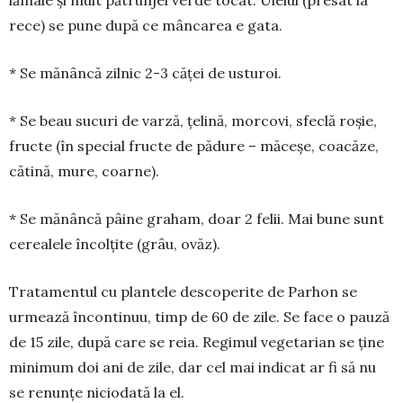
lămâie și mult pătrunjel verde tocat. Uleiul (pre­sat la
rece) se pune după ce mâncarea e gata.
* Se mănâncă zilnic 2-3 căței de usturoi.
* Se beau sucuri de varză, țelină, morcovi, sfe­clă ro­șie,
fructe (în special fructe de pădure – mă­ceșe, coa­căze,
cătină, mure, coarne).
* Se mănâncă pâine graham, doar 2 felii. Mai bune sunt
cerealele încolțite (grâu, ovăz).
Tratamentul cu plantele descoperite de Parhon se
urmează încontinuu, timp de 60 de zile. Se face o pauză
de 15 zile, după care se reia. Regimul vegetarian se ține
mi­nimum doi ani de zile, dar cel mai indicat ar fi să nu
se renunțe niciodată la el.