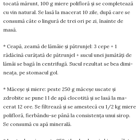
tocată mărunt, 100 g miere polifloră și se com­pletează
cu vin natural. Se lasă la macerat 10 zile, după care se
consumă câte o lin­gură de trei ori pe zi, înainte de
masă.
* Ceapă, zeamă de lămâie și pătrunjel: 3 cepe + 1
rădăcină curățată de pătrunjel + sucul unei ju­mătăți de
lămâi se bagă în cen­tri­fugă. Sucul rezultat se bea dimi­
nea­ța, pe sto­macul gol.
* Măceșe și miere: peste 250 g măceșe uscate și
zdrobite se pune 1 l de apă clocotită și se lasă la ma­
cerat 12 ore. Se filtrează și se ames­tecă cu 1/2 kg miere
poli­floră, fierbându-se până la consistența unui sirop.
Se con­sumă cu apă minerală.