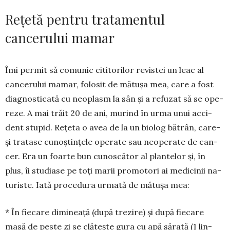
Rețetă pentru tratamentul
cancerului mamar
Îmi permit să comunic cititorilor revistei un leac al
cancerului mamar, folosit de mă­tușa mea, care a fost
diagnosticată cu neo­plasm la sân și a refuzat să se ope­
reze. A mai trăit 20 de ani, murind în urma unui acci­
dent stupid. Rețeta o avea de la un biolog bătrân, care-
și tratase cunoștințele operate sau neo­perate de can­
cer. Era un foarte bun cunos­cător al plantelor și, în
plus, îi studiase pe toți marii promotori ai medicinii na­
tu­riste. Iată procedura urmată de mătușa mea:
* În fiecare dimineață (după trezire) și după fiecare
masă de peste zi se clătește gura cu apă sărată (1 lin­