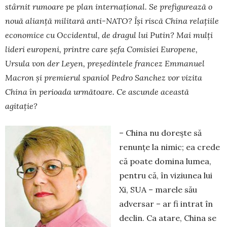
stârnit rumoare pe plan internațional. Se prefigurează o
nouă alianță militară anti-NATO? Își riscă China relațiile
economice cu Oc­cidentul, de dragul lui Putin? Mai mulți
lideri euro­peni, printre care șefa Comisiei Europene,
Ursula von der Leyen, președintele francez Emmanuel
Macron și premierul spaniol Pedro Sanchez vor vizita
China în perioada următoare. Ce ascunde această
agitație?
– China nu dorește să
renunțe la nimic; ea crede
că poate domina lumea,
pentru că, în viziunea lui
Xi, SUA – marele său
adversar – ar fi intrat în
declin. Ca atare, China se