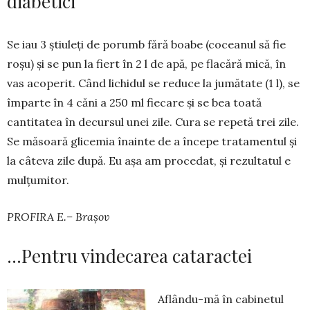
diabetici
Se iau 3 știuleți de porumb fără boabe (coceanul să fie
roșu) și se pun la fiert în 2 l de apă, pe flacără mică, în
vas acoperit. Când lichidul se reduce la jumătate (1 l), se
împarte în 4 căni a 250 ml fiecare și se bea toată
cantitatea în decursul unei zile. Cura se repetă trei zile.
Se măsoară glicemia înainte de a începe tratamentul și
la câteva zile după. Eu așa am procedat, și rezultatul e
mul­țumitor.
PROFIRA E.– Brașov
…Pentru vindecarea cataractei
Aflându-mă în cabinetul