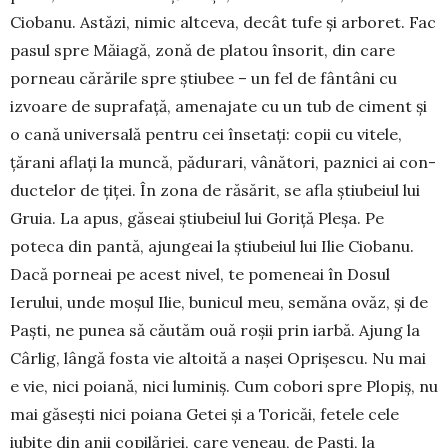
Ciobanu. Astăzi, nimic altceva, decât tufe și arboret. Fac
pasul spre Măiagă, zonă de platou însorit, din care
porneau cărările spre știubee – un fel de fântâni cu
izvoare de suprafață, amenajate cu un tub de ciment și
o cană universală pentru cei însetați: copii cu vitele,
țărani aflați la muncă, pădurari, vânători, paznici ai con­
ductelor de țiței. În zona de răsărit, se afla știubeiul lui
Gruia. La apus, găseai știubeiul lui Goriță Pleșa. Pe
poteca din pantă, ajungeai la știubeiul lui Ilie Cio­banu.
Dacă porneai pe acest nivel, te pomeneai în Dosul
Ierului, unde moșul Ilie, bunicul meu, semăna ovăz, și de
Paști, ne punea să căutăm ouă roșii prin iarbă. Ajung la
Cârlig, lângă fosta vie altoită a nașei Oprișescu. Nu mai
e vie, nici poiană, nici luminiș. Cum cobori spre Plopiș, nu
mai găsești nici poiana Getei și a Toricăi, fetele cele
iubite din anii copilăriei, care veneau, de Paști, la