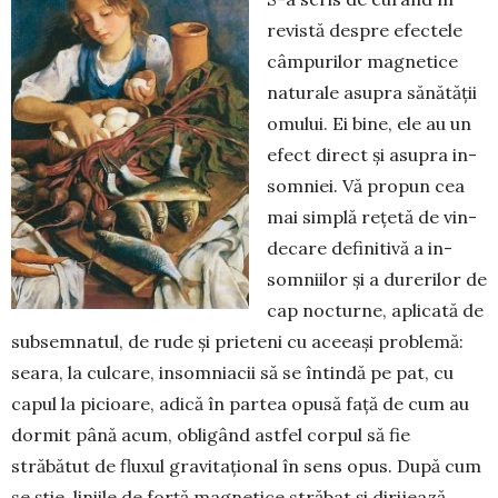
revistă despre efectele
câm­purilor mag­netice
naturale asupra sănătății
omu­lui. Ei bine, ele au un
efect direct și asupra in­
somniei. Vă pro­pun cea
mai simplă rețetă de vin­
decare definitivă a in­
som­niilor și a durerilor de
cap nocturne, apli­cată de
sub­semnatul, de rude și prie­teni cu aceeași pro­ble­mă:
seara, la culcare, insom­niacii să se întin­dă pe pat, cu
capul la picioare, adi­că în par­tea opusă față de cum au
dormit până acum, obli­gând astfel corpul să fie
străbătut de flu­xul gravi­tațional în sens opus. După cum
se știe, li­niile de forță mag­netice străbat și dirijează