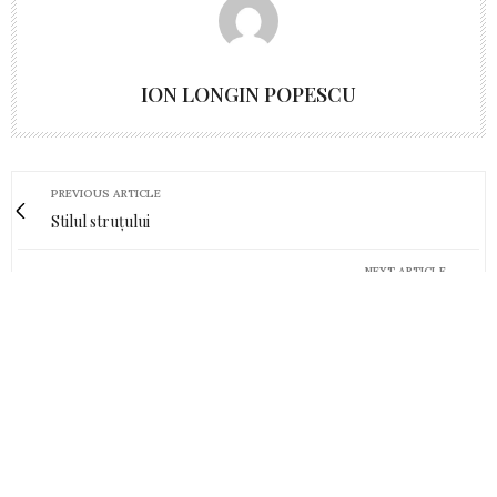
ION LONGIN POPESCU
PREVIOUS ARTICLE
Stilul struțului
NEXT ARTICLE
RODICA CULCER despre... "Nu este exclus ca Beijingul să-i
furnizeze Rusiei arme în secret"