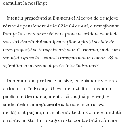
camuflat la nesfârșit.
– Intenția președintelui Emmanuel Macron de a majora
vârsta de pensionare de la 62 la 64 de ani, a transformat
Franța în scena unor violente pro­teste, soldate cu mii de
arestări din rândul mani­festanților. Agitații sociale de
mari proporții se în­registrează și în Germania, unde sunt
anunțate gre­ve în sectorul transportului în comun. Să ne
aș­teptăm la un sezon al protestelor în Europa?
– Deocamdată, proteste masive, cu episoade vio­lente,
au loc doar în Franța. Greva de o zi din trans­portul
public din Germania, menită să susțină pre­tențiile
sindicatelor în negocierile salariale în curs, s-a
desfășurat pașnic, iar în alte state din EU, deo­cam­dată
e relativ liniște. În Hexagon este con­testată reforma