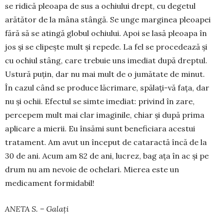
se ridică pleoapa de sus a ochiului drept, cu degetul
arătător de la mâna stângă. Se unge marginea pleoa­pei
fără să se atingă glo­bul ochiu­lui. Apoi se lasă pleoa­pa în
jos și se cli­pește mult și re­pede. La fel se proce­dea­ză și
cu ochiul stâng, care tre­buie uns ime­diat după dreptul.
Us­tură pu­țin, dar nu mai mult de o ju­mătate de minut.
În cazul când se pro­duce lăcri­ma­re, spăla­ți-vă fața, dar
nu și ochii. Efectul se simte ime­diat: privind în zare,
percepem mult mai clar imaginile, chiar și după prima
aplicare a mierii. Eu în­sămi sunt benefi­ciara acestui
tratament. Am avut un în­ce­put de cataractă încă de la
30 de ani. Acum am 82 de ani, lucrez, bag ața în ac și pe
drum nu am ne­voie de ochelari. Mierea este un
medicament formidabil!
ANETA S. – Galați