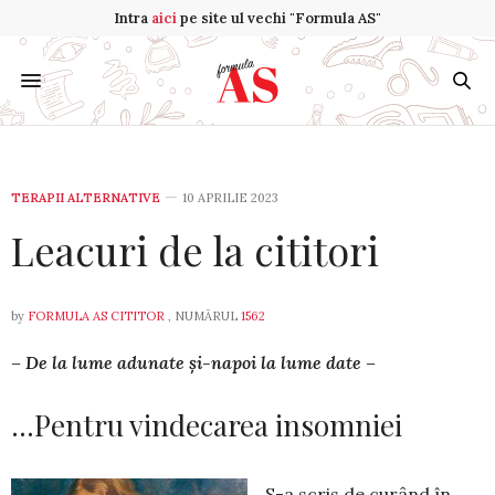
Intra
aici
pe site ul vechi "Formula AS"
TERAPII ALTERNATIVE
10 APRILIE 2023
Leacuri de la cititori
by
FORMULA AS CITITOR
, NUMĂRUL
1562
– De la lume adunate și-napoi la lume date –
…Pentru vindecarea insomniei
S-a scris de curând în