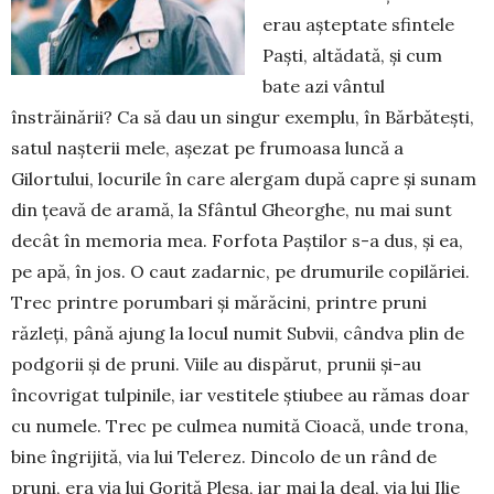
erau așteptate sfintele
Paști, altădată, și cum
bate azi vântul
înstrăinării? Ca să dau un singur exemplu, în Bărbătești,
satul nașterii mele, așezat pe frumoasa luncă a
Gilortului, locurile în care alergam după capre și sunam
din țeavă de aramă, la Sfântul Gheor­ghe, nu mai sunt
decât în memoria mea. Forfota Paștilor s-a dus, și ea,
pe apă, în jos. O caut zadarnic, pe drumurile copilăriei.
Trec printre porumbari și mărăcini, printre pruni
răzleți, până ajung la locul numit Subvii, cândva plin de
podgorii și de pruni. Viile au dispărut, prunii și-au
încovrigat tulpinile, iar vestitele știubee au rămas doar
cu numele. Trec pe culmea numită Cioacă, unde trona,
bine îngrijită, via lui Telerez. Dincolo de un rând de
pruni, era via lui Goriță Pleșa, iar mai la deal, via lui Ilie