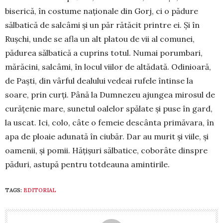
biserică, în costume națio­nale din Gorj, ci o pădure
sălbatică de salcâmi și un păr rătăcit printre ei. Și în
Rușchi, unde se afla un alt platou de vii al comunei,
pădurea sălbatică a cuprins totul. Numai porumbari,
mărăcini, salcâmi, în locul viilor de altădată. Odinioară,
de Paști, din vârful dea­lului vedeai rufele întinse la
soare, prin curți. Până la Dumnezeu ajungea mirosul de
curățenie ma­re, sunetul oalelor spălate și puse în gard,
la uscat. Ici, colo, câte o femeie descânta primăvara, în
apa de ploaie adunată în ciubăr. Dar au murit și viile, și
oamenii, și pomii. Hățișuri sălbatice, coborâte din­spre
păduri, astupă pentru totdeauna amintirile.
TAGS:
EDITORIAL