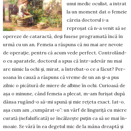
unui medic oculist, a intrat
la un moment dat o femeie
căreia doctorul i-a
reproșat că n-a venit să se
opereze de cataractă, deși fusese programată încă în
urmă cu un an. Femeia a răspuns că nu mai are ne­voie
de operație, pentru că acum ve­de perfect. Con­tro­lând-
o cu apa­ra­tele, doctorul a spus că într-ade­văr nu mai
are nimic la ochi și, mirat, a în­trebat-o ce a făcut? Per­
soana în cau­ză a răspuns că vreme de un an și-a pus
zilnic o pică­tu­ră de miere de al­bi­ne în ochi. Curioa­să de
așa o mi­nu­ne, când femeia a ple­cat, m-am fu­ri­șat după
dânsa rugând-o să-mi spună și mie rețeta exact. Iat-o,
așa cum am „cumpă­rat-o”: un vârf de lin­guriță cu miere
curată (nefalsi­ficată) se încăl­zește puțin ca să se mai în­
moa­ie. Se vâră în ea de­getul mic de la mâna dreaptă și