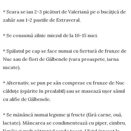
* Seara se iau 2-3 picături de Valeriană pe o bucă­țică de
zahăr sau 1-2 pastile de Extraveral.
* Se consumă zilnic miezul de la 10-15 nuci.
* Spălatul pe cap se face numai cu fiertură de frun­ze de
Nuc sau de flori de Gălbenele (vara proaspete, iarna
uscate).
* Alternativ, se pun pe sân comprese cu frunze de Nuc
căl­duțe (opărite în prealabil) sau se masează ușor sânul
cu alifie de Gălbenele.
* Se mănâncă numai legume și fructe (fără carne, ouă,
lactate). Mâncarea se condimentează cu piper, cim­bru,