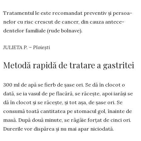
Tratamentul le este recomandat preventiv și per­soa­
nelor cu risc crescut de cancer, din cauza ante­ce­
dentelor familiale (rude bolnave).
JULIETA P. – Ploiești
Metodă rapidă de tratare a gastritei
300 ml de apă se fierb de șase ori. Se dă în clocot o
dată, se ia vasul de pe flacără, se răcește, apoi iarăși se
dă în clocot și se răcește, și tot așa, de șase ori. Se
consumă toată cantitatea pe sto­macul gol, înainte de
masă. După două minute, se râgâie forțat de cinci ori.
Durerile vor dispărea și nu mai apar niciodată.