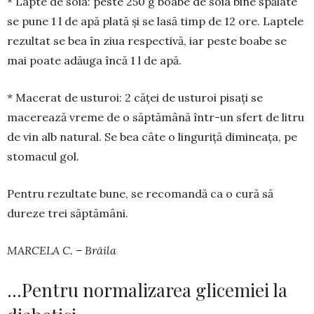
* Lapte de soia: peste 250 g boa­be de soia bine spălate
se pune 1 l de apă plată și se lasă timp de 12 ore. Laptele
rezultat se bea în ziua respectivă, iar peste boabe se
mai poate adăuga încă 1 l de apă.
* Macerat de usturoi: 2 căței de usturoi pisați se
macerează vre­me de o săptămână într-un sfert de litru
de vin alb natural. Se bea câte o linguriță di­mi­neața, pe
stomacul gol.
Pentru rezultate bune, se reco­mandă ca o cură să
dureze trei săptămâni.
MARCELA C. – Brăila
…Pentru normalizarea glicemiei la