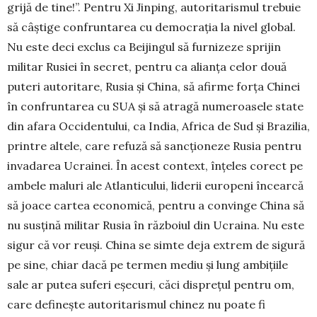
grijă de tine!”. Pentru Xi Jinping, autoritarismul trebuie
să câștige confruntarea cu democrația la nivel global.
Nu este deci exclus ca Beijingul să furnizeze sprijin
militar Rusiei în secret, pentru ca alianța celor două
puteri autoritare, Rusia și China, să afirme forța Chinei
în confruntarea cu SUA și să atragă nume­roasele state
din afara Occidentului, ca India, Africa de Sud și Brazilia,
printre altele, care refuză să sanc­ționeze Rusia pentru
invadarea Ucrainei. În acest con­text, înțeles corect pe
ambele maluri ale Atlan­ticului, liderii europeni încearcă
să joace cartea eco­nomică, pentru a convinge China să
nu susțină mili­tar Rusia în războiul din Ucraina. Nu este
sigur că vor reuși. China se simte deja extrem de sigură
pe si­ne, chiar dacă pe termen mediu și lung ambițiile
sale ar putea suferi eșecuri, căci disprețul pentru om,
care definește autoritarismul chinez nu poate fi