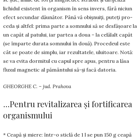
lichidul exis­tent în organism în sens in­vers, fără niciun
efect secun­dar dău­nă­tor. Până vă obișnuiți, puteți pro­
ceda și altfel: prima parte a somnului să se des­fășoare la
un capăt al patului, iar partea a doua – la celălalt capăt
(se împarte durata somnului în două). Procedeul este
cât se poate de simplu, iar rezul­tatele, uluitoare. Notă:
se va evi­ta dormi­tul cu ca­pul spre apus, pentru a lăsa
fluxul magnetic al pă­mân­tului să-și facă datoria.
GHEORGHE C. – jud. Prahova
…Pentru revitalizarea și fortificarea
organismului
* Ceapă și miere: într-o sticlă de 1 l se pun 150 g ceapă