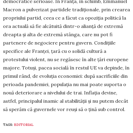
democratice serioase. În Franța, în schimb, Emmanuel
Macron a pulverizat partidele tradiționale, prin crearea
propriului partid, ceea ce a făcut ca opoziția politică la
ora actuală să fie alcătuită dintr-o alianță de extremă
dreapta și alta de extremă stânga, care nu pot fi
partenere de ne­gociere pentru guvern. Condițiile
specifice ale Franței, țară cu o solidă cultură a
protestului violent, nu se regăsesc în alte țări europene
majore. Totuși, pa­cea socială în restul UE va depinde, în
primul rând, de evoluția economiei: după sacrificiile din
pe­rioada pandemiei, populația nu mai poate suporta o
nouă deteriorare a nivelului de trai. Inflația devine,
astfel, principalul inamic al stabilității și nu putem decât
să sperăm că guvernele vor reuși să o țină sub control.
TAGS:
EDITORIAL