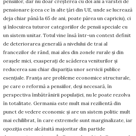
pensiilor, dar nu doar creșterea cu doi ani a vârstei de
pensionare (ceea ce în alte țări din UE, unde se lucrează
deja chiar până la 65 de ani, poate părea un capriciu), ci
și înlocuirea tuturor cate­goriilor de pensii speciale cu
un sistem unitar. Totul vine însă într-un context definit
de deteriorarea ge­nerală a nivelului de trai al
francezilor de rând, mai ales din zonele rurale și din
orașele mici, exasperați de scăderea veniturilor și
reducerea sau chiar dispa­riția unor servicii publice
esențiale. Franța are pro­bleme economice structurale,
pe care o reformă a pensiilor, deși necesară, în
perspectiva îmbătrânirii populației, nu le poate rezolva
în totalitate. Germania este mult mai rezilientă din
punct de vedere econo­mic și are un sistem politic mult
mai echilibrat, în care extremele sunt marginalizate, iar
opoziția este alcătuită majoritar din partide