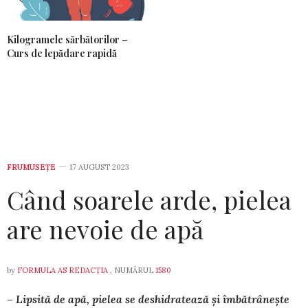
Kilogramele sărbătorilor –
Curs de lepădare rapidă
FRUMUSEȚE
17 AUGUST 2023
Când soarele arde, pielea
are nevoie de apă
by
FORMULA AS REDACȚIA
, NUMĂRUL
1580
– Lipsită de apă, pielea se deshidratează și îmbă­trâ­neș­te