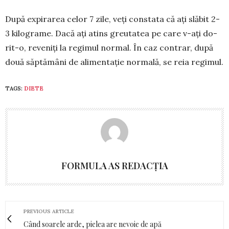
După expi­ra­rea celor 7 zile, veți con­stata că ați slăbit 2-
3 kilograme. Dacă ați atins gre­utatea pe care v-ați do­
rit-o, re­veniți la re­gimul nor­mal. În caz contrar, după
do­uă săptămâni de ali­mentație nor­mală, se reia regimul.
TAGS:
DIETE
FORMULA AS REDACȚIA
PREVIOUS ARTICLE
Când soarele arde, pielea are nevoie de apă