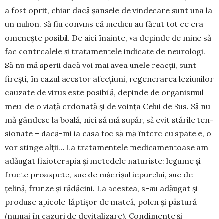
a fost oprit, chiar dacă șansele de vindecare sunt una la
un milion. Să fiu convins că medicii au făcut tot ce era
omenește posibil. De aici înainte, va depinde de mine să
fac controalele și trata­mentele indicate de neurologi.
Să nu mă sperii dacă voi mai avea unele reacții, sunt
firești, în cazul aces­tor afecțiuni, regenerarea leziunilor
cauzate de virus este posibilă, depinde de organismul
meu, de o viață ordonată și de voința Celui de Sus. Să nu
mă gândesc la boală, nici să mă supăr, să evit stările ten­
sionate – dacă-mi ia casa foc să mă întorc cu spa­tele, o
vor stinge alții… La tratamentele medica­men­­toa­se am
adăugat fizioterapia și metodele na­turiste: legume și
fructe proaspete, suc de măcrișul iepurelui, suc de
țelină, frunze și rădăcini. La aces­tea, s-au adău­gat și
produse apicole: lăptișor de matcă, polen și păs­tură
(numai în cazuri de devita­lizare). Condimente și