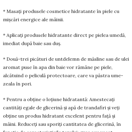
* Masați produsele cosmetice hidra­tan­te în piele cu
mișcări energice ale mâinii.
* Aplicați produsele hidratante di­rect pe pielea umedă,
imediat după baie sau duș.
* Două-trei picături de untdelemn de măsline sau de ulei
aromat puse în apa din baie vor rămâne pe piele,
alcătuind o peli­culă protectoare, care va păstra ume­
zeala în pori.
* Pentru a obține o loțiune hi­dra­tantă: Amestecați
cantități egale de glicerină și apă de trandafiri și veți
obține un produs hidra­tant excelent pentru față și
mâini. Reduceți sau sporiți cantitatea de glicerină, în