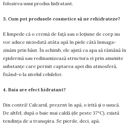
folosirea unui produs hidratant.
3. Cum pot produsele cosmetice să ne rehidrateze?
E limpede că o cremă de față sau o loțiune de corp nu
vor aduce nicio­dată atâta apă în piele câtă înmaga­
zinăm prin băut. În schimb, ele ajută ca apa să ră­mână în
epidermă sau redinamizează structura ei prin anu­mite
substanțe care permit captarea apei din atmosferă,
fixând-o la ni­velul celulelor.
4. Baia are efect hidratant?
Din contră! Calcarul, prezent în apă, o irită și o usucă.
De altfel, după o baie mai caldă (de peste 37°C), există
ten­dința de a transpira. Se pier­de, deci, apă.