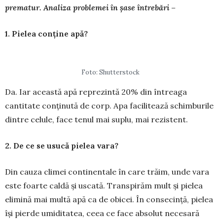
prematur. Analiza pro­ble­mei în șase întrebări –
1. Pielea conține apă?
Foto: Shutterstock
Da. Iar această apă reprezintă 20% din întreaga
cantitate conținută de corp. Apa facilitează schimburile
dintre ce­lule, face tenul mai suplu, mai rezistent.
2. De ce se usucă pielea vara?
Din cauza climei continentale în care trăim, unde vara
este foarte caldă și uscată. Trans­pirăm mult și pielea
elimină mai multă apă ca de obicei. În consecință, pielea
își pierde umi­ditatea, ceea ce face ab­solut necesară