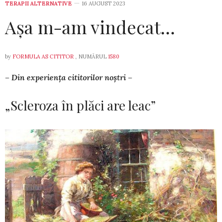
TERAPII ALTERNATIVE
16 AUGUST 2023
Așa m-am vindecat…
by
FORMULA AS CITITOR
, NUMĂRUL
1580
– Din experiența cititorilor noștri –
„Scleroza în plăci are leac”