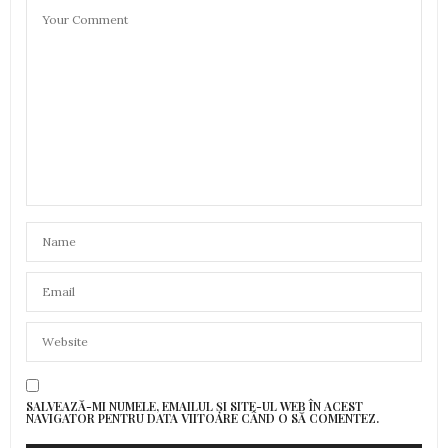
SALVEAZĂ-MI NUMELE, EMAILUL ȘI SITE-UL WEB ÎN ACEST
NAVIGATOR PENTRU DATA VIITOARE CÂND O SĂ COMENTEZ.