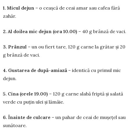
1. Micul dejun
– o ceașcă de ceai amar sau cafea fără
zahăr.
2. Al doilea mic dejun (ora 10.00)
– 40 g brânză de vaci.
3. Prânzul
– un ou fiert tare, 120 g carne la grătar și 20
g brânză de vaci.
4. Gustarea de după-amiază
– iden­tică cu primul mic
dejun.
5. Cina (orele 19.00)
– 120 g carne slabă friptă și salată
ver­de cu puțin ulei și lă­mâie.
6. Înainte de cul­care
– un pahar de ceai de mușețel sau
sunătoare.