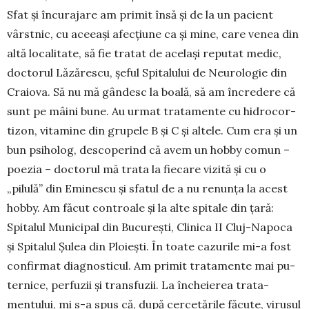
Sfat și încu­rajare am primit însă și de la un pacient
vârstnic, cu aceeași afecțiune ca și mine, care venea din
altă loca­litate, să fie tratat de același reputat medic,
doctorul Lăzărescu, șeful Spitalului de Neu­rologie din
Craiova. Să nu mă gândesc la boală, să am în­credere că
sunt pe mâini bune. Au urmat trata­mente cu hidrocor­
tizon, vitamine din grupele B și C și al­tele. Cum era și un
bun psiholog, desco­perind că avem un hobby comun –
poezia – doc­torul mă trata la fiecare vizită și cu o
„pilulă” din Eminescu și sfatul de a nu renunța la acest
hobby. Am făcut con­troale și la alte spitale din țară:
Spita­lul Municipal din București, Clinica II Cluj-Napoca
și Spi­talul Șulea din Ploiești. În toate cazurile mi-a fost
con­fir­­mat diagnosticul. Am primit tratamente mai pu­
ter­nice, perfuzii și transfuzii. La încheierea trata­
mentului, mi s-a spus că, după cercetările făcute, vi­rusul