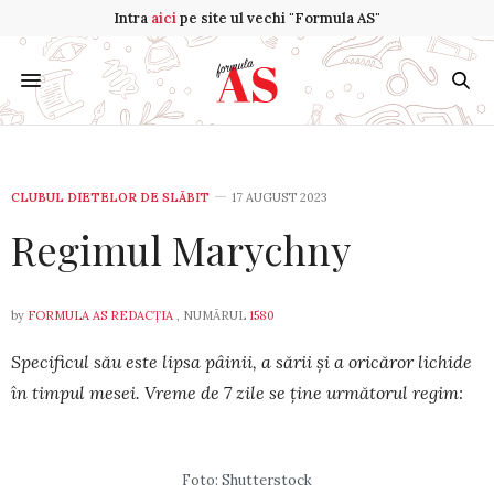
Intra
aici
pe site ul vechi "Formula AS"
CLUBUL DIETELOR DE SLĂBIT
17 AUGUST 2023
Regimul Marychny
by
FORMULA AS REDACȚIA
, NUMĂRUL
1580
Specificul său este lipsa pâinii, a să­rii și a oricăror lichide
în tim­pul mesei. Vreme de 7 zile se ține urmă­torul regim:
Foto: Shutterstock