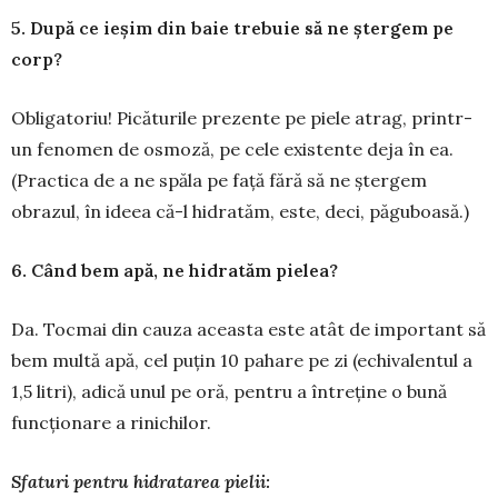
5. După ce ieșim din baie trebuie să ne ștergem pe
corp?
Obligatoriu! Picăturile prezente pe piele atrag, printr-
un fenomen de os­mo­ză, pe cele existente deja în ea.
(Prac­tica de a ne spăla pe față fără să ne șter­gem
obrazul, în ideea că-l hidratăm, este, deci, păguboasă.)
6. Când bem apă, ne hidratăm pielea?
Da. Tocmai din cauza aceasta este atât de important să
bem multă apă, cel puțin 10 pahare pe zi (echi­valentul a
1,5 litri), adică unul pe oră, pentru a între­ține o bună
funcționare a rinichilor.
Sfaturi pentru hidratarea pielii: