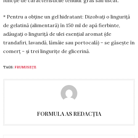
funcție de ca­racteristicile tenului: gras sau uscat.
* Pentru a obține un gel hidra­tant: Dizolvați o linguriță
de ge­la­tină (alimentară) în 150 ml de apă fierbinte,
adăugați o lin­guriță de ulei esențial a­ro­­mat (de
trandafiri, la­van­dă, lămâie sau por­to­cală) – se găsește în
co­merț – și trei lin­gurițe de glicerină.
TAGS:
FRUMUSEȚE
FORMULA AS REDACȚIA