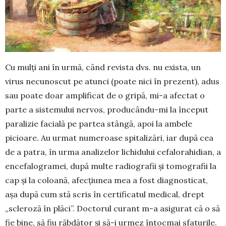
Cu mulți ani în urmă, când revista dvs. nu exis­ta, un
virus necunoscut pe atunci (poate nici în pre­zent), adus
sau poate doar amplificat de o gripă, mi-a afectat o
par­te a sistemului nervos, produ­cân­du-mi la început
pa­ralizie facială pe partea stângă, apoi la ambele
picioare. Au urmat numeroase spi­talizări, iar după cea
de a patra, în urma analizelor lichidului cefalorahidian, a
ence­fa­logramei, după multe radiografii și tomografii la
cap și la coloană, afecțiunea mea a fost diagnosticat,
așa după cum stă scris în certificatul medical, drept
„scleroză în plăci”. Doc­torul curant m-a asigurat că o să
fie bi­ne, să fiu răbdător și să-i urmez întocmai sfaturile.