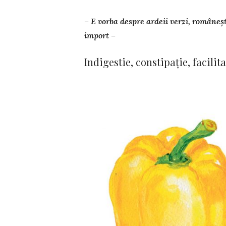
– E vorba despre ardeii verzi, ro­mâneșt
import –
Indigestie, constipație, facilit