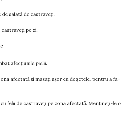
e de salată de castraveți.
cas­traveți pe zi.
ie
bat afecțiunile pie­lii.
zona afectată și ma­sați ușor cu degetele, pen­tru a fa­
 cu felii de castraveți pe zona afectată. Menți­ne­ți-le o