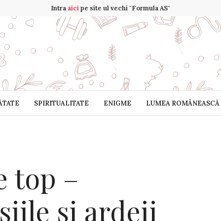
Intra
aici
pe site ul vechi "Formula AS"
ĂTATE
SPIRITUALITATE
ENIGME
LUMEA ROMÂNEASCĂ
e top –
șiile și ardeii