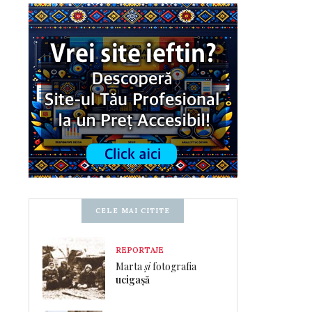
CELE MAI CITITE
REPORTAJE
Marta
și
fotografia
ucigașă