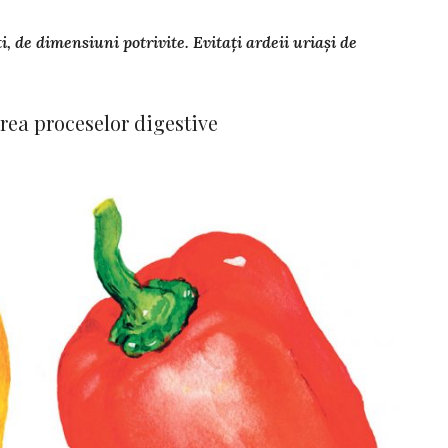
i, de dimensiuni potrivite. Evi­tați ardeii uriași de
area pro­ceselor digestive