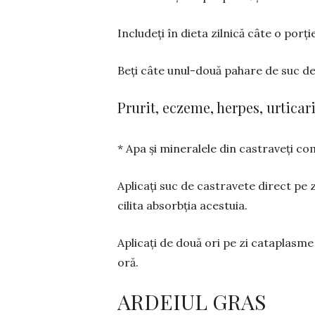
Includeți în dieta zilnică câte o porți
Beți câte unul-două pahare de suc de 
Prurit, eczeme, herpes, urticar
* Apa și mineralele din cas­tra­veți com
Aplicați suc de castravete di­rect pe 
ci­lita ab­sor­bția aces­tuia.
Aplicați de do­uă ori pe zi ca­taplasme
oră.
ARDEIUL GRAS