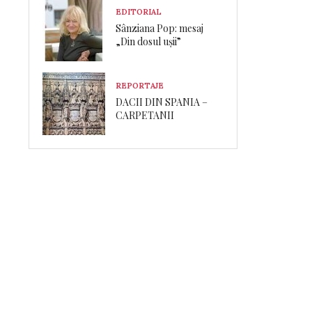
EDITORIAL
Sânziana Pop: mesaj
„Din dosul ușii”
REPORTAJE
DACII DIN SPANIA –
CARPETANII