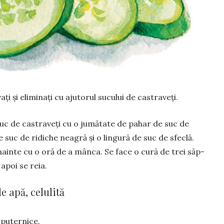
vați și eliminați cu aju­torul sucului de cas­traveți.
c de castraveți cu o jumătate de pa­har de suc de
e suc de ridiche neagră și o lingură de suc de sfeclă.
înainte cu o oră de a mânca. Se face o cură de trei săp­
apoi se reia.
de apă, celulită
 puter­nice.