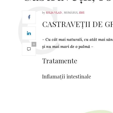
by
IULIA VLAD
, NUMĂRUL
1585
CASTRAVEȚII DE G
– Cu cât mai naturali, cu atât mai sănă
0
și nu mai mari de o palmă –
Tratamente
Inflamații intestinale