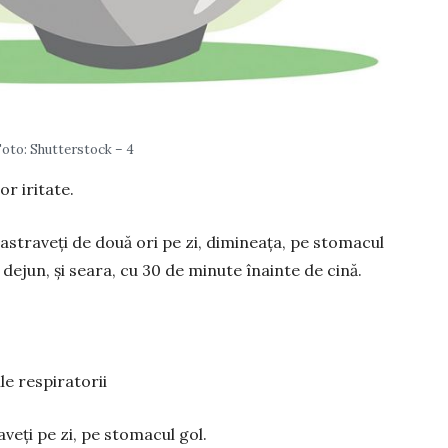
Foto: Shutterstock – 4
r iritate.
s­traveți de două ori pe zi, dimineața, pe sto­macul
de­jun, și seara, cu 30 de minute înainte de cină.
le respi­ratorii
ți pe zi, pe sto­ma­cul gol.