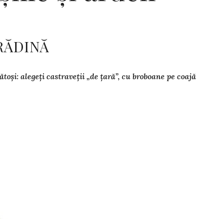
RĂDINĂ
toși: alegeți castraveții „de țară”, cu broboane pe coajă