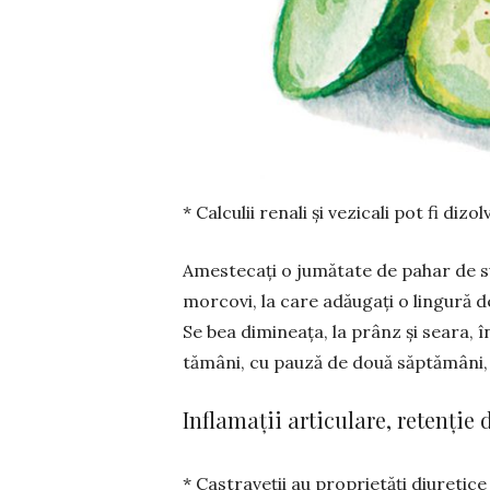
* Calculii renali și vezicali pot fi dizol
Amestecați o jumătate de pahar de su
morcovi, la care adăugați o lin­gură d
Se bea dimineața, la prânz și seara, 
tă­mâni, cu pauză de două săptămâni, 
Inflamații articulare, retenție 
* Castraveții au proprietăți diuretice