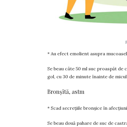
* Au efect emolient asupra mucoaselo
Se beau câte 50 ml suc proaspăt de ca
gol, cu 30 de minute înainte de micul 
Bronșită, astm
* Scad secrețiile bronșice în afec­țiuni
Se beau două pahare de suc de castrave