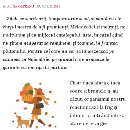
by
ALINA OLTEANU
, NUMĂRUL
1593
– Zilele se scurtează, temperaturile scad, și odată cu ele,
cheful nostru de a fi premianți. Melancolici și mo­­leșiți, ne
mul­țumim și cu mijlocul catalogului, as­ta, în cazul când
nu ținem neapărat să rămânem, și toamna, în fruntea
plutonului. Pentru cei care nu vor să lâncezească pe
canapea în Noiembrie, programul care urmea­ză le
garantează energie la purtător –
Chiar dacă afară e încă
soare și brumele n-au
căzut, organismul nostru
reac­țio­nează la frig și
întuneric, intrând într-o
stare de letargie