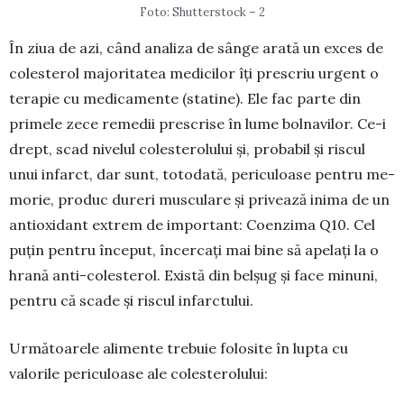
Foto: Shutterstock – 2
În ziua de azi, când analiza de sân­ge arată un exces de
colesterol ma­joritatea medicilor îți pre­scriu ur­gent o
terapie cu medicamente (statine). Ele fac parte din
primele zece remedii prescrise în lume bol­na­vilor. Ce-i
drept, scad nivelul coleste­rolului și, probabil și riscul
unui infarct, dar sunt, totodată, periculoase pentru me­
morie, produc dureri mus­cu­lare și pri­vează inima de un
antioxi­dant extrem de important: Coenzima Q10. Cel
puțin pentru început, încer­cați mai bine să apelați la o
hrană anti-co­lesterol. Există din belșug și face mi­nuni,
pentru că scade și riscul in­farc­tului.
Următoarele alimente trebuie fo­lo­site în lupta cu
valorile periculoase ale colesterolului: