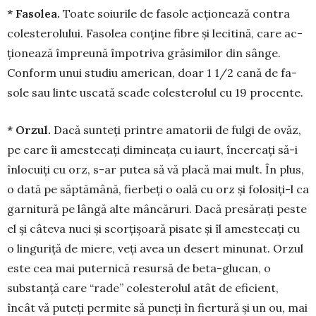
* Fasolea.
Toate soiurile de fasole acți­o­nează con­tra
coleste­ro­lu­lui. Fasolea con­­­ține fibre și lecitină, ca­re ac­
țio­nea­ză îm­preună îm­po­triva gră­si­­milor din sân­ge.
Conform u­nui stu­diu american, doar 1 1/2 ca­nă de fa­
sole sau linte us­ca­tă sca­de coles­te­rolul cu 19 procen­te.
* Orzul.
Dacă sunteți printre ama­torii de fulgi de ovăz,
pe care îi amestecați dimineața cu iaurt, în­cer­cați să-i
înlocuiți cu orz, s-ar putea să vă placă mai mult. În plus,
o dată pe săp­tămână, fierbeți o oa­lă cu orz și fo­losiți-l ca
garnitură pe lângă alte mâncăruri. Dacă presărați peste
el și câteva nuci și scorțișoară pisate și îl amestecați cu
o lin­guriță de miere, veți avea un desert minunat. Orzul
este cea mai puternică resursă de beta-glucan, o
substanță care “rade” colesterolul atât de efi­cient,
încât vă puteți permite să puneți în fiertură și un ou, mai