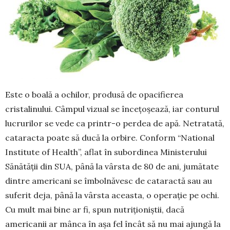
Este o boală a ochilor, produsă de opacifierea
cristalinului. Câmpul vi­zual se încețo­șea­ză, iar conturul
lu­crurilor se vede ca prin­tr-o perdea de apă. Netratată,
ca­taracta poate să ducă la orbire. Con­form “National
Institute of Health”, aflat în sub­or­dinea Mi­nisterului
Sănă­tății din SUA, până la vârsta de 80 de ani, jumătate
dintre americani se îm­bol­năvesc de cata­ractă sau au
suferit deja, până la vâr­sta aceasta, o operație pe ochi.
Cu mult mai bine ar fi, spun nutriționiștii, dacă
americanii ar mân­ca în așa fel încât să nu mai ajungă la