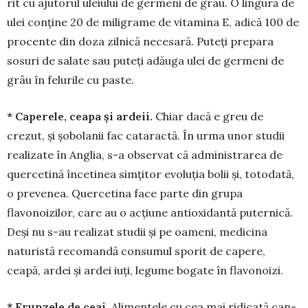
rit cu aju­torul uleiului de ger­meni de grâu. O lingură de
ulei conține 20 de mi­li­grame de vitami­na E, adică 100 de
pro­cente din doza zilnică necesară. Puteți prepara
sosuri de sa­late sau pu­teți adăuga ulei de germeni de
grâu în felurile cu paste.
* Caperele, ceapa și ardeii.
Chiar dacă e greu de
crezut, și șobo­lanii fac cataractă. În urma unor studii
realizate în Anglia, s-a observat că ad­ministrarea de
quer­cetină înceti­nea sim­țitor evoluția bo­lii și, totodată,
o prevenea. Quer­­ce­tina face parte din grupa
flavonoizilor, care au o acțiune an­tioxidantă puter­nică.
Deși nu s-au realizat studii și pe oameni, medicina
naturistă recomandă con­­sumul sporit de capere,
ceapă, ardei și ardei iuți, legume bogate în flavonoizi.
* Frunzele de ceai.
Ali­mentele cu cea mai ridicată can­