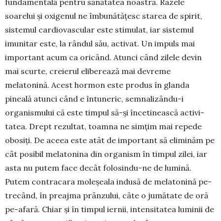
fundamentală pentru sănătatea noastră. Razele
soarelui și oxigenul ne îmbunătățesc starea de spirit,
sis­temul cardio­vas­cular este stimulat, iar sis­temul
imunitar este, la rândul său, activat. Un impuls mai
important acum ca oricând. A­tunci când zilele devin
mai scurte, creierul eliberează mai de­vre­me
melatonină. Acest hor­mon este produs în glanda
pineală atunci când e întuneric, semnali­zân­du-i
organismului că este tim­pul să-și încetinească acti­vi­
tatea. Drept rezultat, toam­na ne simțim mai repede
obosiți. De aceea este atât de im­portant să eliminăm pe
cât posibil mela­tonina din organism în timpul zilei, iar
asta nu putem face decât folosindu-ne de lumină.
Putem contracara moleșeala indusă de melatonină pe­
trecând, în preajma prânzului, câte o jumătate de oră
pe-afară. Chiar și în timpul iernii, intensitatea luminii de