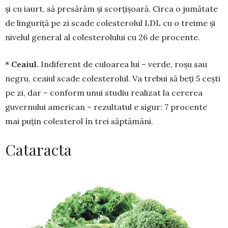
și cu iaurt, să presărăm și scor­țișoară. Circa o jumă­tate
de linguriță pe zi scade colesterolul LDL cu o trei­me și
nivelul general al coles­terolului cu 26 de procente.
* Ceaiul.
Indiferent de culoarea lui – verde, roșu sau
negru, ceaiul scade colesterolul. Va trebui să beți 5 cești
pe zi, dar – conform unui studiu rea­lizat la cererea
guvernului ame­rican – rezultatul e sigur: 7 procente
mai puțin colesterol în trei săp­tămâni.
Cataracta