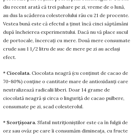
diu recent arată că trei pahare pe zi, vre­me de o lu­nă,
au dus la scă­derea co­les­te­ro­­lu­lui rău cu 21 de pro­cen­te.
Ves­tea bu­nă este că e­fec­tul a ținut în­că cinci săp­tămâni
du­pă înche­ie­rea ex­peri­men­tului. Dacă nu vă place sucul
de por­­tocale, încercați cu mere. Două mere consu­mate
crude sau 1 1/2 litru de suc de mere pe zi au același
efect.
* Ciocolata.
Ciocolata neagră (cu conținut de ca­cao de
70-80%) con­ține o cantitate mare de antioxidanți care
neutralizează radica­lii liberi. Doar 14 grame de
ciocolată nea­gră și circa o lin­guriță de cacao pulbere,
consumate pe zi, scad colesterolul.
* Scorțișoara.
Sfa­tul nutri­țio­niș­tilor este ca în fulgii de
orz sau ovăz pe care îi consumăm dimi­nea­ța, cu fructe