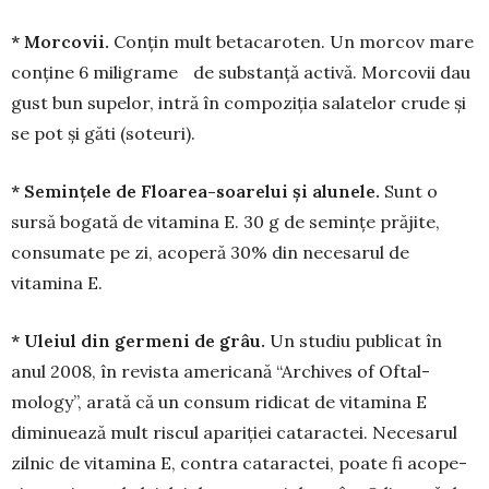
* Morcovii.
Con­țin mult be­ta­caroten. Un mor­cov mare
con­ți­ne 6 miligrame de sub­stanță activă. Morco­vii dau
gust bun supelor, intră în com­poziția sa­la­telor crude și
se pot și găti (soteuri).
* Semințele de Floarea-soa­relui și alu­nele.
Sunt o
sursă bogată de vitamina E. 30 g de semințe pră­jite,
consumate pe zi, acoperă 30% din necesarul de
vitamina E.
* Uleiul din germeni de grâu.
Un studiu pu­blicat în
anul 2008, în re­vis­ta americană “Archives of Of­tal­
mology”, arată că un con­sum ri­dicat de vitamina E
diminuează mult riscul a­pariției ca­ta­rac­tei. Nece­sa­rul
zilnic de vi­ta­mina E, con­tra ca­ta­ractei, poate fi acope­