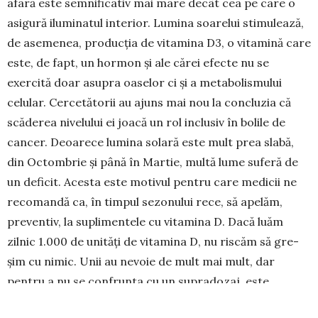
afară este sem­nificativ mai mare decât cea pe care o
asigură ilu­minatul interior. Lumina soarelui stimulează,
de asemenea, producția de vitamina D3, o vitamină care
este, de fapt, un hormon și ale cărei efecte nu se
exercită doar asupra oaselor ci și a metabo­lismului
celular. Cercetătorii au ajuns mai nou la concluzia că
scăderea nivelului ei joacă un rol inclusiv în bolile de
cancer. Deoarece lumina solară este mult prea slabă,
din Octombrie și până în Mar­tie, multă lume suferă de
un deficit. Acesta este motivul pentru care me­dicii ne
recomandă ca, în timpul sezonului rece, să apelăm,
preventiv, la suplimentele cu vitamina D. Dacă luăm
zilnic 1.000 de unități de vitamina D, nu riscăm să gre­
șim cu nimic. Unii au nevoie de mult mai mult, dar
pentru a nu se confrunta cu un supradozaj, este
necesar să ceară sfatul medicului. O analiză de sân­ge