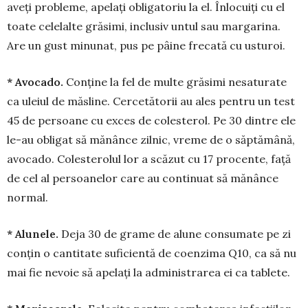
aveți pro­ble­me, ape­lați obli­gatoriu la el. Înlo­cuiți cu el
toate celelalte grăsimi, in­clu­siv un­tul sau margarina.
Are un gust minu­nat, pus pe pâine frecată cu usturoi.
* Avocado.
Conține la fel de multe grăsimi ne­saturate
ca uleiul de măsline. Cercetătorii au ales pen­tru un test
45 de persoane cu exces de colesterol. Pe 30 din­tre ele
le-au obli­­gat să mănânce zilnic, vre­me de o săp­­tămână,
avo­cado. Coles­terolul lor a scăzut cu 17 procente, față
de cel al per­soanelor care au con­tinuat să mă­nânce
normal.
* Alunele.
Deja 30 de grame de alune consumate pe zi
conțin o can­titate suficientă de coenzima Q10, ca să nu
mai fie nevoie să apelați la ad­ministrarea ei ca tablete.