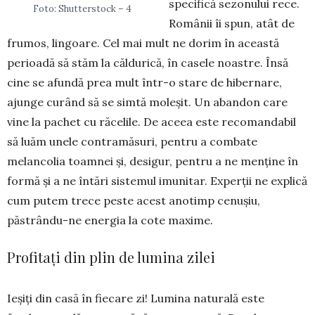
specifică sezonului rece.
Foto: Shutterstock – 4
Românii îi spun, atât de
frumos, lingoare. Cel mai mult ne dorim în această
perioadă să stăm la căldurică, în casele noastre. Însă
cine se afundă prea mult în­tr-o stare de hibernare,
ajunge curând să se sim­tă moleșit. Un abandon care
vine la pachet cu răcelile. De aceea este recomandabil
să luăm unele contramăsuri, pentru a combate
melancolia toamnei și, desigur, pentru a ne menține în
formă și a ne întări sistemul imunitar. Experții ne explică
cum putem trece peste acest anotimp cenușiu,
păstrându-ne energia la cote maxime.
Profitați din plin de lumina zilei
Ieșiți din casă în fiecare zi! Lumina naturală este