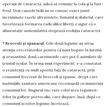
operații de cataractă, adică să renunțe la cola și la fast-
food. Deși cauzele bolii nu se cunosc exact (sunt
incrimi­nate razele ultraviolete, fuma­tul și diabetul, care
favorizează for­ma­rea radicalilor li­beri), e sigur că o
alimen­tație antioxi­dativă stopează evoluția cataractei.
* Broccoli și spanacul.
Cele două legume au atras
atenția cer­ce­tă­torilor pentru că sunt bogate în luteină
și zeaxantină, două caroti­noi­de care pot fi asimilate de
țesutul ocu­­lar. În urma unui ex­periment, s-a constatat
o rezistență cu mult sporită față de ca­ta­­rac­tă, prin
consumul frec­­vent de broccoli și spanac, drept care
instituțiile sanitare americane re­co­man­dă cu insis­tență
con­sumul lor. Sin­­gurul risc este co­lorarea te­gumen­
telor în gal­ben-por­to­caliu, care dis­pa­re, însă, după ce
con­sumul acestor le­gu­me în­ce­tează.