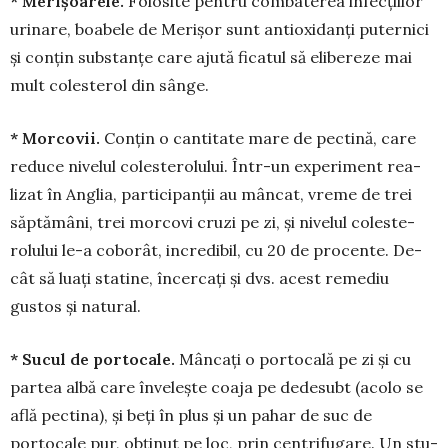
* Merișoarele.
Folosite pentru com­­­baterea infecțiilor
uri­nare, boabele de Merișor sunt anti­oxi­danți puternici
și con­țin substanțe care ajută ficatul să eli­bereze mai
mult colesterol din sân­ge.
* Morcovii.
Conțin o can­ti­tate mare de pectină, care
reduce nivelul co­lesterolului. Într-un experiment rea­
lizat în Anglia, participanții au mân­cat, vreme de trei
săp­tămâni, trei mor­covi cruzi pe zi, și nivelul coles­te­
rolului le-a coborât, incredibil, cu 20 de pro­cente. De­
cât să luați statine, încercați și dvs. acest remediu
gustos și natural.
* Sucul de portocale.
Mân­cați o portocală pe zi și cu
partea albă care învelește coaja pe dedesubt (aco­lo se
află pec­tina), și beți în plus și un pahar de suc de
portocale pur, obținut pe loc, prin centrifugare. Un stu­