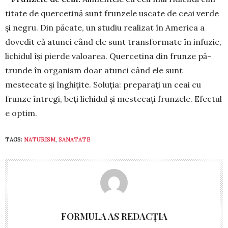
titate de quer­cetină sunt frunzele uscate de ceai ver­de
și negru. Din pă­cate, un studiu realizat în America a
dovedit că a­tunci când ele sunt trans­formate în in­fuzie,
lichidul își pier­­­de valoarea. Quer­­­­ce­tina din frunze pă­
trunde în organism doar atunci când ele sunt
mestecate și în­ghițite. Solu­ția: pre­parați un ceai cu
frunze întregi, beți lichidul și mestecați frunzele. Efectul
e optim.
TAGS:
NATURISM
,
SANATATE
FORMULA AS REDACȚIA