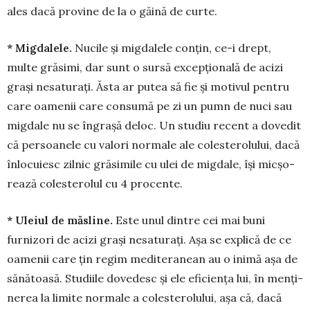
ales dacă pro­vine de la o găină de curte.
* Migdalele.
Nucile și mig­da­lele conțin, ce-i drept,
multe grăsimi, dar sunt o sursă excep­țională de acizi
grași ne­saturați. Ăs­ta ar pu­tea să fie și mo­tivul pen­tru
care oa­menii ca­re consumă pe zi un pumn de nuci sau
migdale nu se în­grașă de­loc. Un stu­diu recent a do­vedit
că per­soanele cu valori nor­male ale coles­terolului, dacă
înlocu­iesc zilnic grăsi­mi­le cu ulei de mig­dale, își micșo­
rea­ză coles­terolul cu 4 procente.
* Uleiul de măs­li­ne.
Este unul dintre cei mai buni
furnizori de acizi grași nesaturați. Așa se explică de ce
oa­menii ca­re țin regim me­ditera­ne­an au o inimă așa de
sănătoa­să. Stu­diile do­vedesc și ele eficiența lui, în men­ți­
nerea la limite normale a coles­te­ro­lu­lui, așa că, dacă