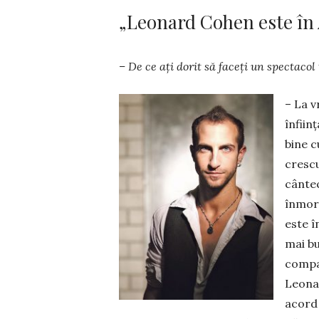
„Leonard Cohen este în
– De ce ați dorit să faceți un spectac
– La v
înfiin
bine c
crescu
cântec
înmorm
este î
mai bu
compan
Leonar
acord 