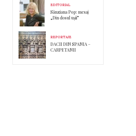
EDITORIAL
Sânziana Pop: mesaj
„Din dosul ușii”
REPORTAJE
DACII DIN SPANIA –
CARPETANII