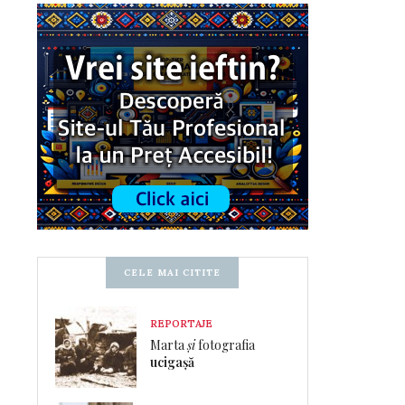
CELE MAI CITITE
REPORTAJE
Marta
și
fotografia
ucigașă