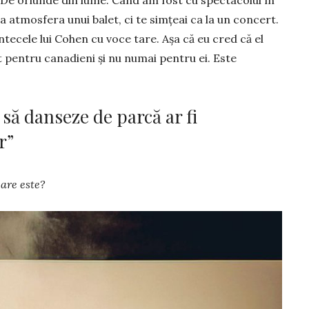
. De oriun­de din lume. Când am fost cu spec­ta­colul în
 atmo­sfera unui balet, ci te sim­țeai ca la un con­cert.
e­ce­le lui Cohen cu voce tare. Așa că eu cred că el
t pentru canadieni și nu numai pentru ei. Este
să danseze de parcă ar fi
r”
are este?