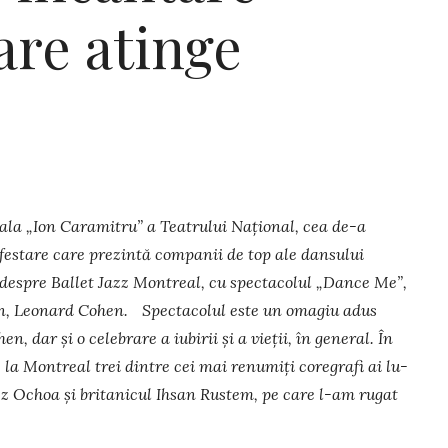
are atinge
Sa­la „Ion Caramitru” a Teatrului Națio­nal, cea de-a
­fes­tare care prezintă companii de top ale dansului
 des­pre Ballet Jazz Montreal, cu spectacolul „Dance Me”,
n, Leo­nard Cohen. Spec­tacolul este un omagiu adus
hen, dar și o celebrare a iubirii și a vieții, în general. În
 la Mon­treal trei dintre cei mai renumiți core­grafi ai lu­
z Ochoa și britanicul Ihsan Rustem, pe care l-am rugat