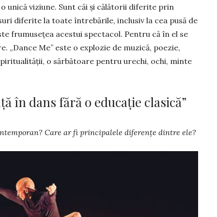
uni­că viziune. Sunt căi și călă­torii di­fe­rite prin
i di­fe­ri­te la toa­­te în­tre­bările, inclusiv la cea pusă de
e fru­mu­sețea acestui spec­ta­col. Pentru că în el se
. „Dance Me” este o ex­plozie de muzică, poe­zie,
piri­tua­lității, o sărbătoare pen­tru u­rechi, ochi, min­te
ă în dans fără o educație clasică”
ntem­po­ran? Care ar fi principalele diferențe dintre ele?