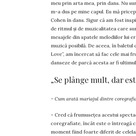
meu prin arta mea, prin dans. Nu sunt
m-a dus pe mine capul. Eu mă pricep
Cohen în dans. Sigur că am fost in­spi
de ritmul și de muzicalitatea care su
mesajele din spatele melodiilor lui er
muzică posibilă. De aceea, în baletu
Love”, am în­cercat să fac cele mai f
danseze de parcă acesta ar fi ultimul 
„Se plânge mult, dar est
– Cum arată ma­riajul dintre coregra­fi
– Cred că fru­mu­se­țea acestui specta
coregrafiate, încât este o întreagă că
mo­ment fiind foarte di­fe­rit de celel