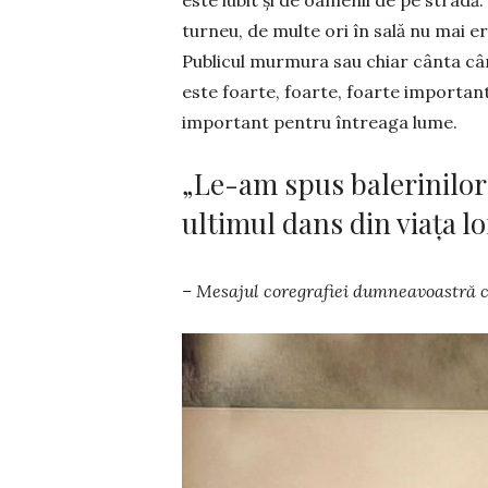
este iubit și de oa­menii de pe stradă
turneu, de multe ori în sală nu mai era
Publicul murmura sau chiar cânta cânt
este foarte, foarte, foarte importan
important pentru întreaga lume.
„Le-am spus balerinilor 
ultimul dans din viața lo
– Mesajul coregrafiei dumneavoastră c