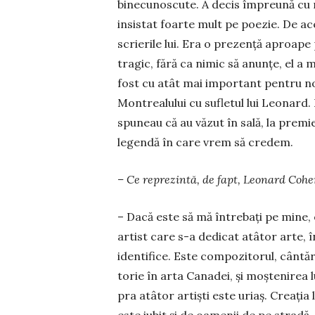
binecunoscute. A decis împreună cu no
insistat foarte mult pe poezie. De ace
scrierile lui. Era o prezență aproape
tragic, fără ca nimic să anunțe, el a 
fost cu atât mai important pen­tru noi 
Montrealului cu su­­fletul lui Leonard. 
spuneau că au vă­zut în sală, la pre­mie­
legendă în care vrem să credem.
– Ce reprezintă, de fapt, Leonard Cohen
– Dacă este să mă în­trebați pe mi­ne, 
artist care s-a dedi­cat atâtor arte, 
identifice. Este compozitorul, cântăre­
to­rie în arta Cana­dei, și moș­te­nirea 
pra atâtor artiști este uriaș. Creația l