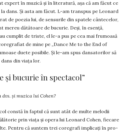
 expert în muzică și în literatură, așa că am făcut ce
 la dans. Și asta am făcut. L-am transpus pe Leonard
rat de poezia lui, de sensurile din spatele cânte­celor,
nt mereu dă­tătoare de bucurie. Deși, în esență,
au cumplit de triste, el le-a pus pe cea mai fru­moa­să
l coregrafiat de mine pe „Dance Me to the End of
rumoase duete po­sibile. Și le-am spus dansatorilor să
dans din viața lor.
e și bucurie în spectacol”
a dvs. și muzica lui Co­hen?
col con­­stă în faptul că sunt atât de multe melodii
lătorie prin viața și opera lui Leo­nard Cohen, fiecare
alte. Pen­tru că suntem trei co­regrafi implicați în pro­