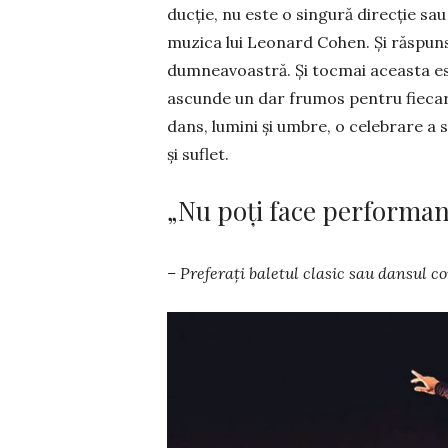
ducție, nu este o sin­gură direcție sau o 
muzica lui Leo­nard Co­­hen. Și răs­pun­sur
dum­nea­voas­tră. Și tocmai aceasta est
ascunde un dar frumos pentru fiecare
dans, lumini și um­bre, o cele­bra­re a s
și suflet.
„Nu poți face performanț
– Preferați baletul clasic sau dansul co