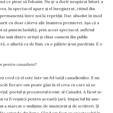
i ce piese să folosim. Nu și-a dorit neapărat hituri, a
ea, în spectacol apare și el înregistrat, citind din
 permanentă între noi la repetiții. Dar, absolut în mod
murit cu doar câteva zile înaintea premierei. Așa că a
să punem la­olaltă, prin acest spec­tacol, su­fle­tul
Iar unii din­tre artiști și chiar oameni din pu­blic
ră, o siluetă ca de fum, cu o pă­lărie și un par­de­siu. E o
 pen­tru ca­na­dieni?
eu cred că el este într-un fel tatăl canadienilor. E un
încât fiecare om poate gă­si în el ceva cu care să se
țul, poetul și prozatorul iconic al Canadei. A fă­cut is­
lui va fi veș­nică pen­tru aceas­tă țară. Im­pactul lui asu­
ui a mar­cat o mulțime de mu­zicieni și de scrii­tori. Și