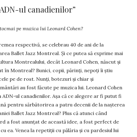
 ADN-ul canadienilor”
ol tocmai pe muzica lui Leonard Cohen?
remea respectivă, se celebrau 40 de ani de la
țarea Ballet Jazz Montreal. Și ce putea să exprime mai
ultura Montrealului, decât Leo­nard Cohen, născut și
t în Montreal? Bunici, copii, părinți, ne­poți îi știu
ele pe de rost. Nunți, botezuri și chiar și
ântări au fost fă­cu­te pe muzica lui. Leonard Cohen
n ADN-ul canadienilor. Așa că ce alegere ar fi putut fi
nă pentru sărbătorirea a patru decenii de la naș­terea
iei Ballet Jazz Mon­treal? Plus că atunci când
d a fost anunțat de această idee, a fost perfect de
cu ea. Venea la re­petiții cu pălăria și cu pardesiul lui