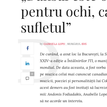
pentru ochi, c
sufletul”
by
GABRIELA LUPU
, NUMĂRUL
1595
De curând, a avut loc la București, la 
XXIV-a ediție a Întâlnirilor JTI, o mani
mondial. De data aceasta, a fost vorba
pe muzi­ca celui mai cunoscut cana­dia
0
mu­zi­cii, poeziei și personalității lui Co
acest demers au fost invitați să lucreze
mii: Andonis Fodiadakis, Anabelle Lope
să ne acorde un interviu.