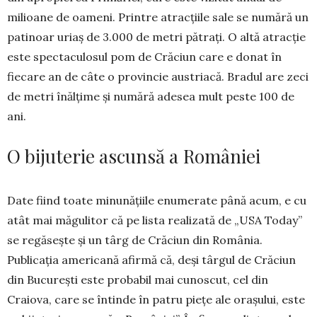
milioane de oameni. Printre atracțiile sale se numără un
patinoar uriaș de 3.000 de me­tri pătrați. O altă atracție
este spectaculosul pom de Crăciun care e donat în
fiecare an de câte o provincie austriacă. Bradul are zeci
de metri înălțime și numără adesea mult peste 100 de
ani.
O bijuterie ascunsă a României
Date fiind toate minunățiile enumerate până acum, e cu
atât mai măgulitor că pe lista realizată de „USA Today”
se regăsește și un târg de Cră­ciun din România.
Publicația americană afirmă că, deși târgul de Crăciun
din București este pro­babil mai cunoscut, cel din
Craiova, care se în­tinde în patru piețe ale orașului, este