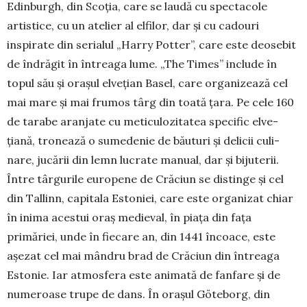
Edin­burgh, din Scoția, care se laudă cu spec­tacole
artistice, cu un atelier al elfilor, dar și cu cadouri
inspirate din serialul „Harry Pot­ter”, care este deo­se­bit
de îndrăgit în în­treaga lume. „The Times” in­clude în
topul său și orașul elve­țian Basel, care organizează cel
mai mare și mai frumos târg din toată țara. Pe cele 160
de tarabe aranjate cu meticulozitatea specific elve­
țiană, tro­­nează o sumedenie de băuturi și delicii culi­
nare, jucării din lemn lucrate manual, dar și bijuterii.
Între târgurile europene de Crăciun se distinge și cel
din Tallinn, capitala Estoniei, care este organizat chiar
în inima acestui oraș me­dieval, în piața din fața
primăriei, unde în fiecare an, din 1441 încoace, este
așezat cel mai mândru brad de Crăciun din întreaga
Estonie. Iar atmos­fera este animată de fanfare și de
nume­roase trupe de dans. În orașul Göteborg, din