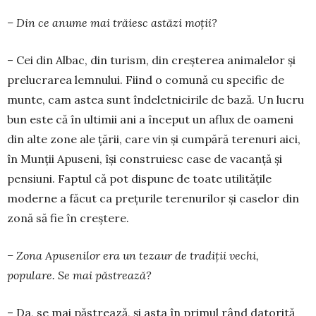
– Din ce anume mai trăiesc astăzi moții?
– Cei din Albac, din turism, din creșterea ani­ma­lelor și
prelucrarea lemnului. Fiind o comună cu spe­ci­fic de
munte, cam astea sunt îndeletnicirile de ba­ză. Un lucru
bun este că în ultimii ani a început un aflux de oameni
din alte zone ale țării, care vin și cum­pără terenuri aici,
în Munții Apuseni, își con­struiesc case de vacanță și
pensiuni. Faptul că pot dis­­pune de toate utilitățile
moderne a făcut ca pre­țu­rile terenurilor și caselor din
zonă să fie în creștere.
– Zona Apusenilor era un tezaur de tradiții vechi,
populare. Se mai păstrează?
– Da, se mai păstrează, și asta în pri­mul rând datorită