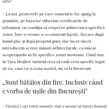
asta?
– La noi, proiectele pe care oamenii le fac ajung la
primărie, pe baza lor eliberăm certificatele de
urbanism, cu condiția să respecte arhitectura spe­ci­fică
zonei. Într-o vreme, s-a construit haotic, fie­ca­re după
bunul plac și după propriul gust, dar în­cet-încet,
introducem aceste măsuri arhitecturale, ca măcar
acoperișurile să fie specifice zonei mon­tane. Când vine
în Țara Moților, turistul vrea să vadă ceva specific legat
de ea, case ca-n zona nos­tră, nu ca la București.
„Sunt bătăios din fire. Inclusiv când
e vorba de ușile din București”
– Fiindcă i-ați rostit numele: mai e nevoie să bateți drumul