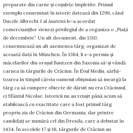
preparate din carne și coșulețe împletite. Primul
exemplu consemnat în istorie datează din 1296, când
Ducele Albrecht I al Austriei le-a acordat
comercianților vienezi privilegiul de a organiza o „Piață
de decembrie”. Un alt document, din 1310,
consemnează un alt asemenea târg, organizat de
această dată în München. În 1384, li s-a permis și
măcelarilor din orașul Bautzen din Saxonia să-și vândă
car­nea în târgurile de Crăciun. În Evul Mediu, săr­bă­
toarea în timpul căreia oamenii obișnuiau să meargă la
târg ca să cumpere obiecte de dăruit nu era Crăciunul,
ci Sfântul Nicolae. Istoricii nu au reușit până acum să
stabilească cu exactitate care a fost primul târg
propriu zis de Crăciun din Germania, dar printre
candidați se numără cel din Dresda, care a debutat în
1434. În secolele 17 și 18, târgurile de Crăciun au