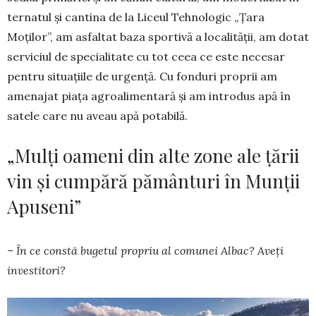
ter­natul și cantina de la Liceul Tehnologic „Ța­ra
Moților”, am asfal­tat baza sportivă a localității, am dotat
ser­viciul de specialitate cu tot ceea ce este necesar
pentru situațiile de ur­gență. Cu fonduri proprii am
amenajat pia­ța agroalimentară și am introdus apă în
sa­te­le care nu aveau apă potabilă.
„Mulți oameni din alte zone ale țării
vin și cumpără pământuri în Munții
Apuseni”
– În ce constă bugetul propriu al comu­nei Albac? Aveți
investitori?