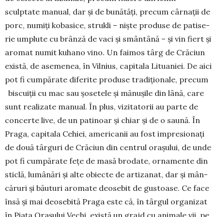
sculptate manual, dar și de bunătăți, precum cârnații de
porc, nu­miți kobasice, strukli – niște produse de patise­
rie umplute cu brânză de vaci și smântână – și vin fiert și
aromat numit kuhano vino. Un fai­mos târg de Crăciun
există, de asemenea, în Vilnius, capitala Lituaniei. De aici
pot fi cum­pă­rate diferite produse tradiționale, precum
bis­cuiții cu mac sau șosetele și mănușile din lână, care
sunt realizate manual. În plus, vizitatorii au parte de
concerte live, de un patinoar și chiar și de o saună. În
Praga, capitala Cehiei, americanii au fost impresionați
de două târguri de Crăciun din centrul orașului, de unde
pot fi cumpărate fețe de masă brodate, ornamente din
sticlă, lu­mânări și alte obiecte de artizanat, dar și mân­
căruri și băuturi aromate deosebit de gustoase. Ce face
însă și mai deosebită Praga este că, în târgul organizat
în Piața Orașului Vechi, există un grajd cu animale vii, pe