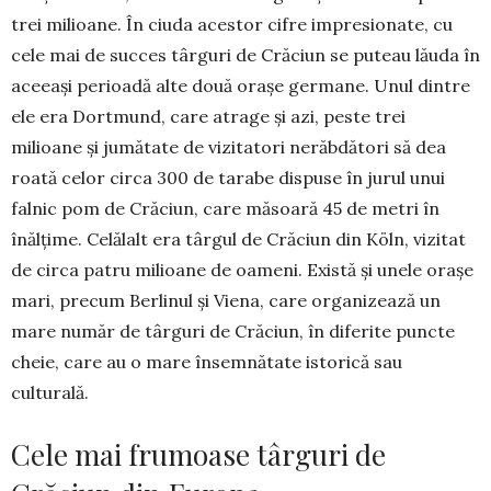
trei milioane. În ciuda acestor cifre im­presionate, cu
cele mai de succes târguri de Cră­ciun se puteau lăuda în
aceeași perioadă alte două orașe germane. Unul dintre
ele era Dort­mund, care atrage și azi, peste trei
milioane și jumătate de vizitatori nerăbdători să dea
roată celor circa 300 de ta­rabe dispuse în jurul unui
falnic pom de Crăciun, care măsoară 45 de metri în
înălțime. Celălalt era târgul de Crăciun din Köln, vizitat
de circa patru milioane de oa­meni. Există și unele orașe
mari, precum Ber­linul și Viena, care organizează un
mare număr de târguri de Crăciun, în diferite puncte
cheie, care au o mare însemnătate istorică sau
culturală.
Cele mai frumoase târguri de