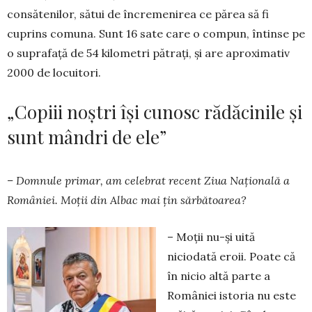
consătenilor, sătui de încremenirea ce părea să fi
cuprins comuna. Sunt 16 sate care o compun, întinse pe
o suprafață de 54 kilometri pătrați, și are aproximativ
2000 de locuitori.
„Copiii noștri își cunosc rădăcinile și
sunt mândri de ele”
– Domnule primar, am celebrat recent Ziua Națională a
României. Moții din Albac mai țin sărbătoarea?
– Moții nu-și uită
niciodată eroii. Poate că
în nicio altă parte a
României istoria nu este