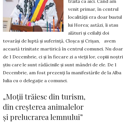
trăită ca aici. Când am
venit primar, în centrul
localității era doar bustul
lui Horea; astăzi, îi stau
alături și ceilalți doi
tovarăși de luptă și suferință, Cloșca și Crișan, avem
această trinitate martirică în centrul comu­nei. Nu doar
de 1 Decembrie, ci și în fiecare zi a vie­ții lor, copiii noștri
știu care le sunt rădă­cinile și sunt mândri de ele. De 1
Decembrie, am fost pre­zenți la manifestările de la Alba
Iulia cu o dele­gație a comunei.
„Moții trăiesc din turism,
din creșterea animalelor
și prelucrarea lemnului”