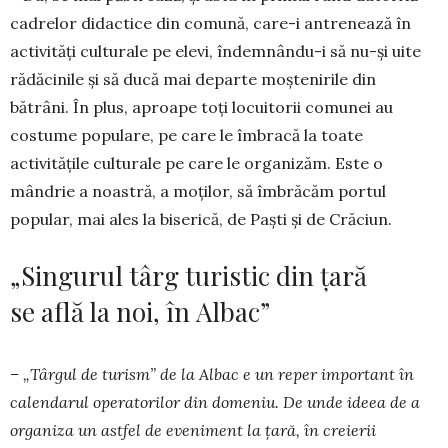
cadrelor didactice din comună, care-i an­tre­nea­ză în
activități culturale pe elevi, îndem­nân­du-i să nu-și uite
rădăcinile și să ducă mai departe moș­te­nirile din
bătrâni. În plus, aproape toți locui­torii comunei au
costume populare, pe care le îm­bracă la toate
activitățile culturale pe care le orga­nizăm. Este o
mândrie a noastră, a moților, să îm­bră­căm portul
popular, mai ales la biserică, de Paști și de Crăciun.
„Singurul târg turistic din țară
se află la noi, în Albac”
– „Târgul de turism” de la Albac e un reper important în
calendarul operatorilor din dome­niu. De unde ideea de a
organiza un astfel de eve­­niment la țară, în cre­ierii