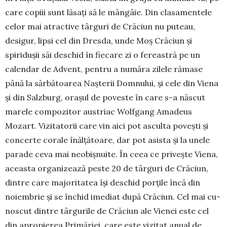
care copiii sunt lăsați să le mângâie. Din clasamentele
celor mai atrac­tive târguri de Crăciun nu puteau,
desigur, lipsi cel din Dresda, unde Moș Crăciun și
spiridușii săi deschid în fiecare zi o fereastră pe un
calendar de Advent, pentru a număra zilele rămase
până la sărbătoarea Nașterii Domnului, și cele din Viena
și din Salzburg, orașul de poveste în care s-a născut
marele compozitor austriac Wolfgang Amadeus
Mozart. Vizitatorii care vin aici pot asculta povești și
concerte corale înălțătoare, dar pot asista și la unele
parade ceva mai neobiș­nuite. În ceea ce privește Viena,
aceasta orga­ni­zează peste 20 de târguri de Crăciun,
dintre care majoritatea își deschid porțile încă din
noiembrie și se închid imediat după Crăciun. Cel mai cu­
noscut dintre târgurile de Crăciun ale Vienei este cel
din apropierea Primăriei, care este vizitat anual de