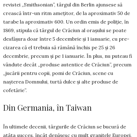
revistei „Smithsonian”, târgul din Berlin ajunsese să
crească într-un ritm amețitor, de la aproximativ 50 de
tarabe la aproximativ 600. Un or­din emis de poliție, în
1869, stipula că târgul de Crăciun al orașului se poate
desfășura doar între 5 decem­brie și 1 ianuarie, cu pre­
cizarea că el trebuia să rămână în­chis pe 25 și 26
decembrie, pre­cum și pe 1 ianuarie. În plus, nu pu­teau fi
vândute decât „produse au­tentice de Crăciun”, pre­cum
„jucării pentru copii, pomi de Crăciun, sce­ne cu
nașterea Domnului, turtă dulce și alte produse de
cofetărie”.
Din Germania, în Taiwan
În ultimele decenii, târgurile de Crăciun se bucură de
atâta succes, încât depășesc cu mult granițele Europei,