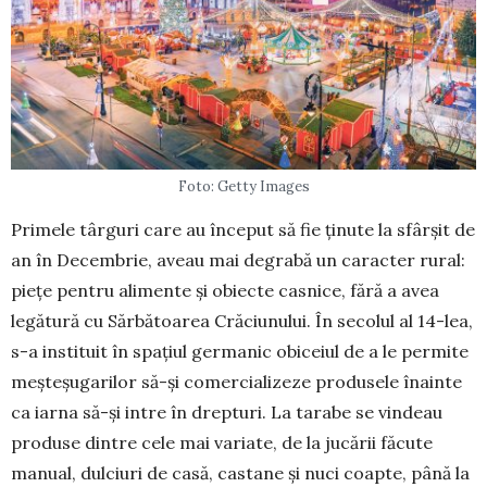
Foto: Getty Images
Primele târguri care au început să fie ținute la sfârșit de
an în Decembrie, aveau mai degrabă un caracter rural:
piețe pentru alimente și obiecte cas­nice, fără a avea
legătură cu Sărbătoarea Cră­ciunului. În secolul al 14-lea,
s-a instituit în spa­țiul germanic obiceiul de a le permite
mește­șu­garilor să-și comercializeze produsele înainte
ca iarna să-și intre în drepturi. La tarabe se vindeau
produse dintre cele mai variate, de la jucării fă­cute
manual, dulciuri de casă, castane și nuci coap­te, până la