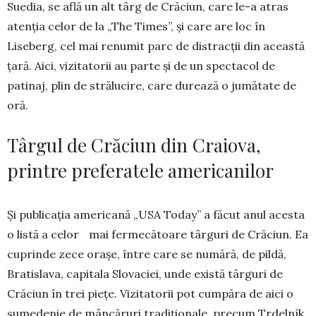
Suedia, se află un alt târg de Crăciun, care le-a atras
aten­ția celor de la „The Times”, și care are loc în
Liseberg, cel mai renumit parc de distracții din această
țară. Aici, vizitatorii au parte și de un spectacol de
patinaj, plin de strălucire, care durea­ză o jumătate de
oră.
Târgul de Crăciun din Craiova,
printre preferatele americanilor
Și publicația ameri­ca­nă „USA Today” a fă­cut anul acesta
o listă a celor mai fermecătoare târ­guri de Crăciun. Ea
cu­prinde zece orașe, în­tre care se numără, de pildă,
Bratislava, capita­la Slovaciei, unde există târguri de
Crăciun în trei piețe. Vizitatorii pot cum­păra de aici o
su­medenie de mâncăruri tradițio­nale, precum Trdelník