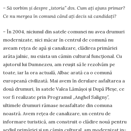
– Să vorbim și despre „istoria” dvs. Cum ați ajuns primar?
Ce nu mergea în comună când ați decis să candidați?
– În 2004, niciunul din satele comunei nu avea drumuri
modernizate, nici măcar în centrul de co­mună nu
aveam rețea de apă și canalizare, clădirea primăriei
arăta jalnic, nu exista un cămin cultural funcțional. Cu
ajutorul lui Dumnezeu, am reușit să le rezolvăm pe
toate, iar la ora actuală, Albac arată ca o comună
europeană civilizată. Mai avem în derulare asfaltarea a
două drumuri, în satele Valea Lămășoi și După Pleșe, ce
vor fi realizate prin Pro­gramul „Anghel Saligny”,
ultimele drumuri rămase neasfaltate din comuna
noastră. Avem rețea de ca­na­lizare, un centru de
informare turistică, am con­struit o clădire nouă pentru
sediul primă­ri­ei și un cămin cultural, am modernizat in­