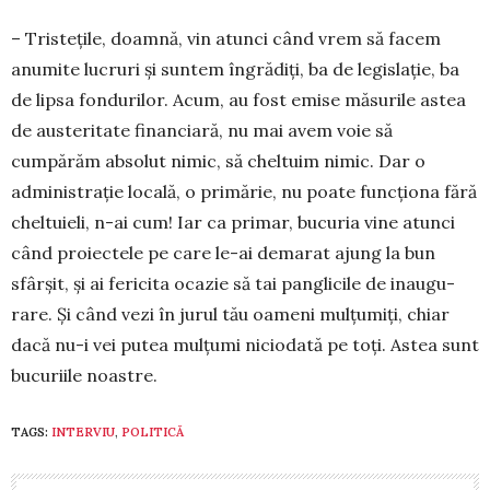
– Tristețile, doamnă, vin atunci când vrem să facem
anumite lucruri și suntem îngrădiți, ba de legislație, ba
de lipsa fon­du­rilor. Acum, au fost emise măsurile as­tea
de austeritate financiară, nu mai avem voie să
cumpărăm absolut nimic, să chel­tuim nimic. Dar o
administrație locală, o primărie, nu poate funcționa fără
chel­tu­ieli, n-ai cum! Iar ca primar, bucuria vine atunci
când proiectele pe care le-ai dema­rat ajung la bun
sfârșit, și ai fericita ocazie să tai pan­gli­cile de inaugu­
rare. Și când vezi în ju­rul tău oameni mul­țumiți, chiar
dacă nu-i vei putea mul­țumi nicio­dată pe toți. Astea sunt
bucu­riile noastre.
TAGS:
INTERVIU
,
POLITICĂ