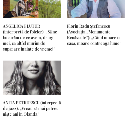
ANGELICA FLUTUR
Florin Radu Ștefănescu
(interpretă de folclor): „Să ne
(Asociația „Monumente
bucurăm de ce avem, dragii
Renăscute”): „Când moare o
mei, că altfel murim de
casă, moare o întreagă lume”
supărare înainte de vreme!”
ANITA PETRUESCU (interpretă
de jazz): „Vreau să mai petrec
niște ani în Olanda”