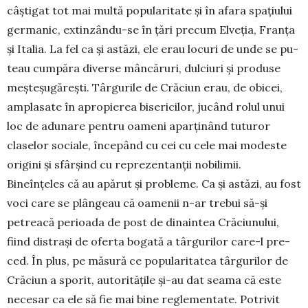
câștigat tot mai multă popularitate și în afara spațiului
germanic, extin­zându-se în țări precum Elveția, Franța
și Italia. La fel ca și astăzi, ele erau locuri de unde se pu­
teau cumpăra diverse mâncăruri, dulciuri și pro­duse
meșteșugărești. Târgurile de Crăciun erau, de obicei,
amplasate în apropierea bisericilor, jucând rolul unui
loc de adunare pentru oameni aparținând tuturor
claselor sociale, începând cu cei cu cele mai modeste
origini și sfârșind cu re­pre­zentanții nobilimii.
Bineînțeles că au apărut și probleme. Ca și astăzi, au fost
voci care se plân­geau că oamenii n-ar trebui să-și
petreacă perioada de post de dinaintea Crăciunului,
fiind dis­trași de oferta bogată a târgurilor care-l pre­
ced. În plus, pe măsură ce popularitatea târgurilor de
Crăciun a sporit, autoritățile și-au dat seama că este
necesar ca ele să fie mai bine regle­men­tate. Potrivit