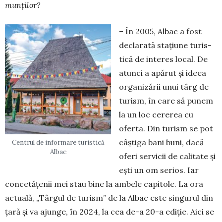
munților?
– În 2005, Albac a fost
declarată stațiune turis­
tică de interes local. De
atunci a apărut și ide­ea
or­ga­nizării unui târg de
turism, în care să pu­nem
la un loc cererea cu
oferta. Din turism se pot
câștiga bani buni, dacă
Centrul de informare turistică
Albac
oferi servicii de calitate și
ești un om serios. Iar
con­cetățenii mei stau bi­ne la ambele capitole. La ora
actuală, „Târgul de turism” de la Al­bac este singurul din
țară și va ajun­ge, în 2024, la cea de-a 20-a ediție. Aici se