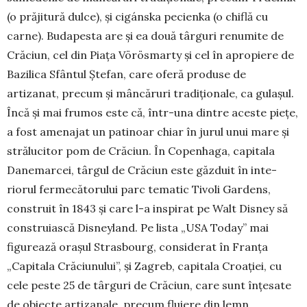
(o prăjitură dulce), și cigánska pecienka (o chiflă cu
carne). Budapesta are și ea două târguri renumite de
Crăciun, cel din Piața Vörösmarty și cel în apro­piere de
Bazilica Sfântul Ștefan, care oferă pro­duse de
artizanat, precum și mâncăruri tradi­ționale, ca gulașul.
Încă și mai frumos este că, într-una dintre aceste piețe,
a fost amenajat un patinoar chiar în jurul unui mare și
strălucitor pom de Crăciun. În Copenhaga, capitala
Dane­mar­cei, târgul de Crăciun este găzduit în inte­
riorul fermecătorului parc tematic Tivoli Gar­dens,
construit în 1843 și care l-a inspirat pe Walt Disney să
construiască Disneyland. Pe lista „USA Today” mai
figurează orașul Strasbourg, considerat în Franța
„Capitala Crăciunului”, și Zagreb, capitala Croației, cu
cele peste 25 de târguri de Crăciun, care sunt înțesate
de obiecte ar­tizanale, precum fluiere din lemn