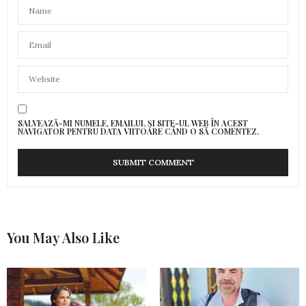
SALVEAZĂ-MI NUMELE, EMAILUL ȘI SITE-UL WEB ÎN ACEST
NAVIGATOR PENTRU DATA VIITOARE CÂND O SĂ COMENTEZ.
You May Also Like