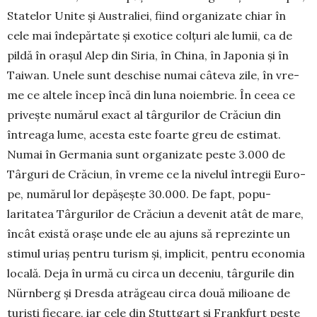
Statelor Unite și Australiei, fiind organizate chiar în
cele mai îndepărtate și exotice colțuri ale lumii, ca de
pildă în orașul Alep din Siria, în China, în Japonia și în
Taiwan. Unele sunt deschise nu­mai câteva zile, în vre­
me ce altele încep încă din luna noiembrie. În ceea ce
privește numă­rul exact al târgurilor de Crăciun din
întreaga lu­me, aces­ta este foarte greu de estimat.
Numai în Ger­mania sunt orga­nizate peste 3.000 de
Târguri de Crăciun, în vre­me ce la nivelul în­tre­gii Euro­
pe, numă­rul lor depă­șește 30.000. De fapt, popu­
laritatea Târgurilor de Crăciun a devenit atât de mare,
încât exis­tă orașe unde ele au ajuns să repre­zinte un
sti­mul uriaș pentru tu­rism și, im­plicit, pentru econo­mia
locală. Deja în ur­mă cu circa un de­ceniu, târgu­rile din
Nürnberg și Dresda atrăgeau circa două milioane de
turiști fie­care, iar cele din Stuttgart și Frankfurt peste