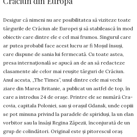
Crăciun din Europa
Desigur că nimeni nu are posibilitatea să viziteze toate
târgurile de Crăciun ale Europei și să stabilească în mod
obiectiv care dintre ele e cel mai frumos. Singurul care
ar putea probabil face acest lucru ar fi Moșul însuși,
care dispune de sania lui fermecată. Cu toate astea,
presa in­ternațională se apucă an de an să redacteze
cla­samente ale celor mai reușite târguri de Crăciun.
Anul acesta, „The Times”, unul dintre cele mai vechi
ziare din Marea Britanie, a publicat un astfel de top, în
care a introdus 24 de orașe. Prin­tre ele se numără Cra­­
co­via, capitala Po­lo­­ni­ei, sau și orașul Gdansk, unde copiii
se pot mi­nuna pri­vind la para­dele de spiriduși, la un elan
vorbitor sau la însăși Regina Zăpe­zii, încon­jurată de un
grup de colindători. Ori­gi­nal este și pito­res­cul oraș