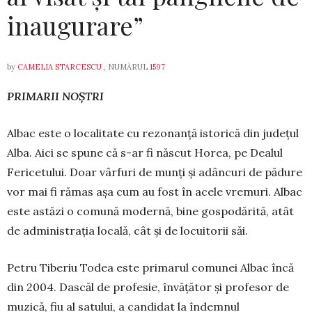
inaugurare”
by
CAMELIA STARCESCU
, NUMĂRUL
1597
PRIMARII NOȘTRI
Albac este o localitate cu rezonanță isto­rică din județul
Alba. Aici se spune că s-ar fi născut Horea, pe Dealul
Ferice­tu­lui. Doar vârfuri de munți și adâncuri de pădure
vor mai fi rămas așa cum au fost în acele vremuri. Al­bac
este astăzi o comună modernă, bine gos­po­dă­rită, atât
de administrația locală, cât și de locuitorii săi.
Petru Tiberiu Todea este primarul comunei Albac încă
din 2004. Dascăl de profesie, învățător și profesor de
muzică, fiu al satului, a candidat la îndemnul