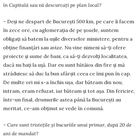
în Capi­ta­lă sau vă descurcați pe plan local?
– Deși ne despart de Bu­curești 500 km, pe care îi facem
în zece ore, cu aglomerația de pe șo­sele, suntem
obligați să batem la ușile diverselor ministere, pentru a
obți­ne finanțări sau avize. Nu vine nimeni să-ți ofe­re
proiecte și sume de bani, ca să-ți dezvolți lo­calitatea,
dacă nu bați la ușă. Dar eu sunt bătăios din fire și mă
străduiesc să duc la bun sfârșit ceea ce îmi pun în cap.
De mul­te ori mi s-a închis ușa, dar băteam din nou,
intram, eram refuzat, iar băteam și tot așa. Din fericire,
într-un final, dru­murile astea până la Bu­cu­rești au
meritat, ce-am obținut se vede în comună.
– Care sunt tristețile și bucuriile unui primar, după 20 de
ani de mandat?