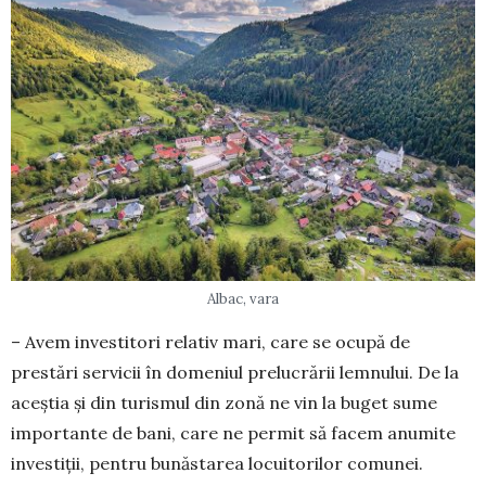
Albac, vara
– Avem investitori relativ mari, care se ocu­pă de
prestări servicii în domeniul prelu­cră­rii lemnului. De la
aceștia și din turismul din zonă ne vin la buget sume
importante de bani, care ne permit să fa­cem anumite
investiții, pentru bună­starea locuitorilor comunei.