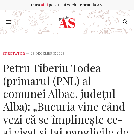
Intra
aici
pe site ul vechi "Formula AS"
SPECTATOR
23 DECEMBRIE 2023
Petru Tiberiu Todea
(primarul (PNL) al
comunei Albac, județul
Alba): „Bucuria vine când
vezi că se împlinește ce-
ai visat și tai panglicile de