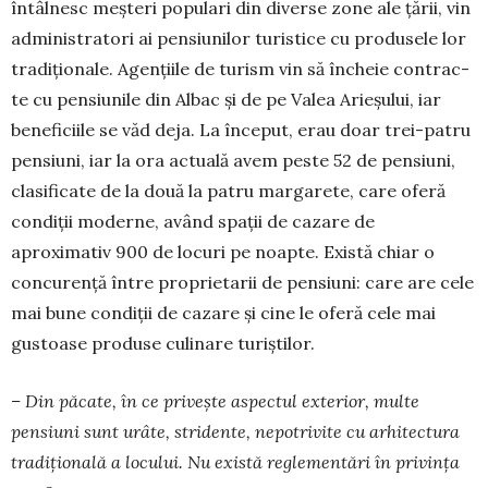
întâlnesc meșteri popu­lari din diverse zone ale țării, vin
admi­nis­tra­tori ai pensiunilor turistice cu produsele lor
tra­dițio­nale. Agențiile de turism vin să încheie con­trac­
te cu pensiunile din Albac și de pe Valea Arie­șului, iar
beneficiile se văd deja. La început, erau doar trei-patru
pensiuni, iar la ora actuală avem peste 52 de pensiuni,
clasificate de la două la patru margarete, care oferă
condiții moderne, având spații de cazare de
aproximativ 900 de locuri pe noapte. Există chiar o
concurență între proprietarii de pensiuni: care are cele
mai bune condiții de cazare și cine le oferă cele mai
gustoase produse culinare turiștilor.
– Din păcate, în ce privește aspectul exterior, multe
pensiuni sunt urâte, stridente, nepotrivite cu arhitectura
tradițională a locului. Nu există reglementări în privința