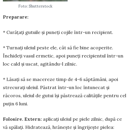
Foto: Shutterstock
Preparare:
* Curățați gutuile și puneți cojile într-un recipient.
* Turnați uleiul peste ele, cât să fie bine acoperite.
Închideți vasul ermetic, apoi puneți recipientul într-un
loc cald și uscat, agitându-l zilnic.
* Lăsați să se macereze timp de 4-6 săptămâni, apoi
strecurați uleiul. Păstrat într-un loc întunecat și
răcoros, uleiul de gutui își păstrează calitățile pentru cel
puțin 6 luni.
Folosire. Extern:
aplicați uleiul pe piele zilnic, după ce
vă spălați. Hidratează, hrănește și îngrijește pielea: