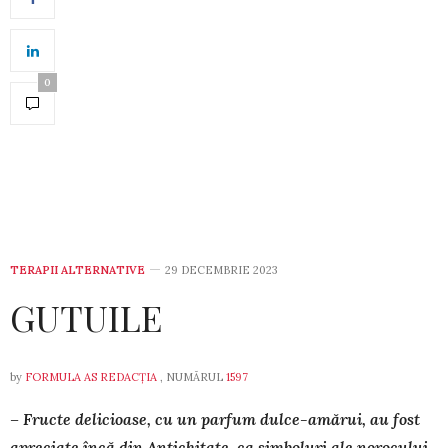
0
TERAPII ALTERNATIVE
29 DECEMBRIE 2023
GUTUILE
by
FORMULA AS REDACȚIA
, NUMĂRUL
1597
– Fructe delicioase, cu un parfum dulce-amărui, au fost
apreciate încă din Antichitate, ca simboluri ale noro­cului