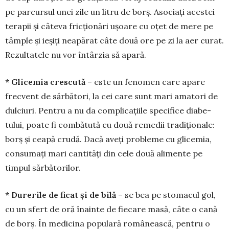
pe parcursul unei zile un litru de borș. Asociați acestei
terapii și câteva fricționări ușoare cu oțet de mere pe
tâmple și ieșiți neapărat câte două ore pe zi la aer curat.
Rezultatele nu vor întârzia să apară.
* Glicemia crescută
– este un feno­men care apare
frecvent de sărbători, la cei care sunt mari amatori de
dulciuri. Pentru a nu da complicațiile specifice diabe­
tului, poate fi combătută cu două remedii tradițio­nale:
borș și ceapă crudă. Dacă aveți probleme cu glicemia,
consumați mari cantități din cele două ali­mente pe
timpul sărbătorilor.
* Durerile de ficat și de bilă
– se bea pe stomacul gol,
cu un sfert de oră înainte de fiecare masă, câte o cană
de borș. În medicina populară românească, pen­tru o