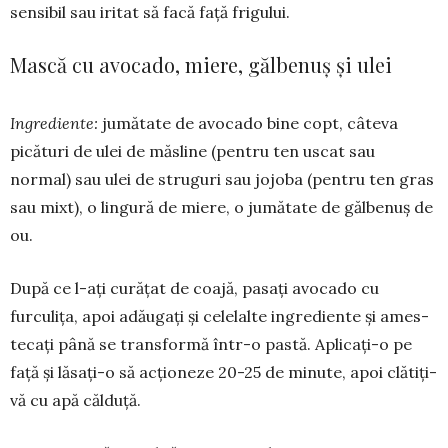
sensibil sau iritat să facă faţă frigului.
Mască cu avocado, miere, gălbenuş și ulei
Ingrediente:
jumătate de avocado bine copt, câteva
picături de ulei de măsline (pentru ten uscat sau
normal) sau ulei de struguri sau jo­joba (pentru ten gras
sau mixt), o lin­gură de miere, o jumătate de gălbenuş de
ou.
După ce l-aţi curăţat de coajă, pa­saţi avocado cu
furculiţa, apoi adău­gaţi şi celelalte ingrediente şi ames­
tecaţi până se transformă într-o pastă. Apli­­caţi-o pe
faţă şi lăsaţi-o să acţio­neze 20-25 de minute, apoi clătiţi-
vă cu apă călduţă.