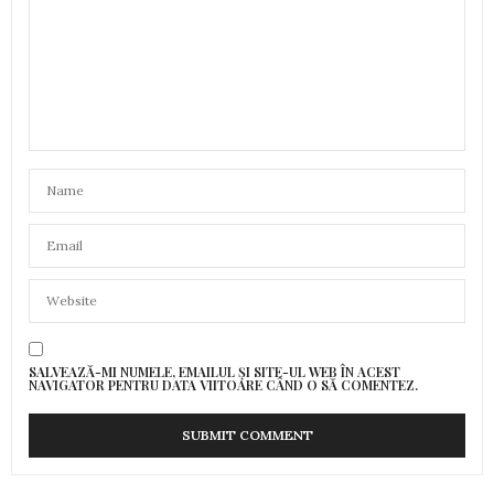
SALVEAZĂ-MI NUMELE, EMAILUL ȘI SITE-UL WEB ÎN ACEST
NAVIGATOR PENTRU DATA VIITOARE CÂND O SĂ COMENTEZ.