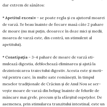
dar extrem de sănătos:
* Apetitul excesiv
– se poate regla și cu ajutorul moarei
de varză. Se beau înainte de fiecare masă câte 2 pahare
de moare (nu mai puțin, deoarece în doze mici și medii,
moarea de varză este, din contră, un stimulent al
apetitului).
* Constipația
– 3-4 pahare de moare de varză sti­
mulează digestia, deblochează elimi­narea și ajută la
dezin­toxicarea traiec­tului digestiv. Acesta este și mo­ti­
vul pentru care, în multe sate românești, în tim­pul
meselor tra­diționale de Crăciun și de Anul Nou se ser­
vește moare de varză din belșug înainte de felurile de
mâncare mai grele, precum și la sfârșitul ospețelor. De
ase­menea, prin stimu­la­rea tran­zi­tului intes­ti­nal, este un