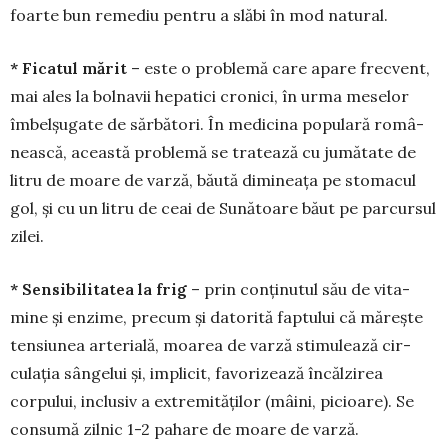
foarte bun re­mediu pentru a slăbi în mod natu­ral.
* Ficatul mărit
– este o problemă care apare frec­vent,
mai ales la bol­navii hepatici cro­nici, în urma me­se­lor
îm­belșugate de sărbă­tori. În me­dicina popu­lară româ­
neas­că, această pro­blemă se tra­tea­ză cu jumă­tate de
litru de moa­re de var­ză, bă­ută di­mi­neața pe sto­macul
gol, și cu un litru de ceai de Sună­toare bă­ut pe par­cur­sul
zilei.
* Sensibilitatea la frig
– prin con­­ținutul său de vita­
mine și en­zi­­me, precum și datorită faptului că mă­rește
tensiunea arte­rială, moarea de varză stimulează cir­
culația sângelui și, implicit, fa­vo­rizează încălzirea
corpului, in­clu­siv a extremităților (mâini, pi­cioare). Se
consumă zilnic 1-2 pa­hare de moare de varză.