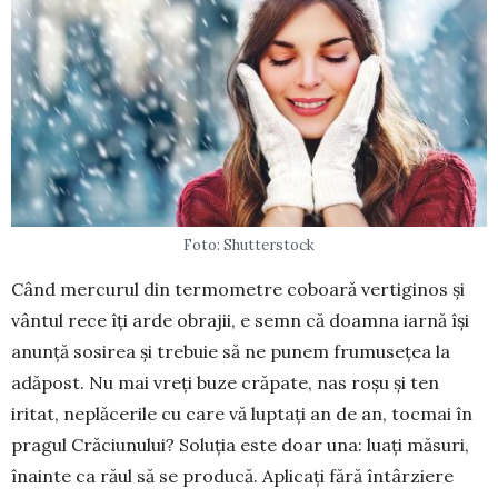
Foto: Shutterstock
Când mercurul din termometre coboară vertiginos şi
vântul rece îți arde obrajii, e semn că doamna iarnă își
anunță sosirea și tre­buie să ne punem frumusețea la
adă­post. Nu mai vreți buze crăpate, nas roșu și ten
iritat, neplăcerile cu care vă luptați an de an, tocmai în
pragul Crăciunu­lui? Soluția este doar una: luați măsuri,
îna­inte ca răul să se producă. Aplicați fără întâr­ziere