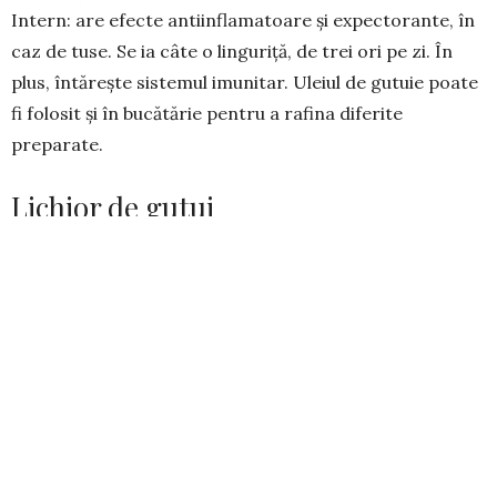
Intern: are efecte antiinflamatoare și expectorante, în
caz de tuse. Se ia câte o linguriță, de trei ori pe zi. În
plus, întărește sistemul imunitar. Uleiul de gutuie poate
fi folosit și în bucătărie pentru a rafina diferite
preparate.
Lichior de gutui
Inflamații gastro-intestinale, proble­me digestive
Ingrediente:
500 g gutui, 200 g zahăr, 750 ml palincă
sau vodcă, coajă de portocală, coajă de lămâie verde.
Preparare:
Spălați gutuile și tăiați-le în sferturi. Înde­
părtați puful, semințele și partea lemnoasă.