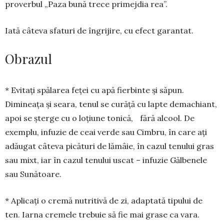
proverbul „Paza bună trece pri­mejdia rea”.
Iată câteva sfaturi de îngrijire, cu efect garantat.
Obrazul
* Evitaţi spălarea feţei cu apă fier­binte şi săpun.
Dimineaţa şi seara, te­nul se curăţă cu lapte demachiant,
apoi se şterge cu o loţiune tonică, fără al­cool. De
exemplu, infuzie de ceai ver­de sau Cimbru, în care aţi
adăugat câte­va picături de lămâie, în cazul tenului gras
sau mixt, iar în cazul tenului us­cat – infuzie Gălbenele
sau Sunătoare.
* Aplicaţi o cremă nutritivă de zi, adaptată tipului de
ten. Iarna cremele trebuie să fie mai grase ca vara.