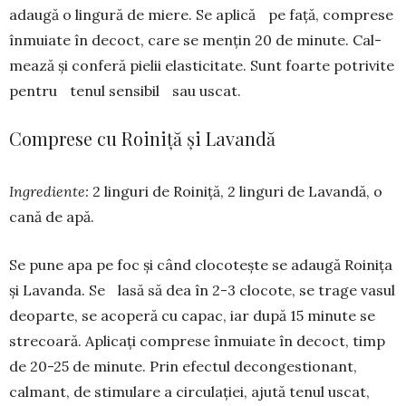
ada­­ugă o lingură de miere. Se aplică pe faţă, comprese
înmuiate în decoct, care se menţin 20 de minute. Cal­
mea­ză şi con­feră pielii elasticitate. Sunt foarte potri­vite
pentru tenul sensibil sau us­cat.
Comprese cu Roiniţă și Lavandă
Ingrediente:
2 linguri de Roiniţă, 2 lin­guri de Lavandă, o
cană de apă.
Se pune apa pe foc şi când cloco­teşte se adaugă Roiniţa
şi Lavanda. Se lasă să dea în 2-3 clocote, se trage va­sul
deoparte, se acoperă cu capac, iar du­pă 15 minute se
strecoară. Aplicaţi com­prese înmuiate în decoct, timp
de 20-25 de minute. Prin efectul de­con­gestionant,
calmant, de stimulare a cir­culaţiei, ajută tenul uscat,