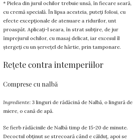
* Pielea din jurul ochilor trebuie unsă, în fiecare seară,
cu cremă spe­cială. În lipsa acesteia, puteţi folosi, cu
efecte excepţionale de atenuare a ri­­du­rilor, unt
proaspăt. Aplicaţi-l sea­­ra, în strat subţire, de jur
împrejurul ochilor, cu masaj delicat, iar excesul îl
ştergeţi cu un şerveţel de hârtie, prin tampo­nare.
Reţete contra intemperiilor
Comprese cu nalbă
Ingrediente:
3 linguri de rădăcină de Nalbă, o lingură de
miere, o cană de apă.
Se fierb rădăcinile de Nalbă timp de 15-20 de minute.
Decoctul obţinut se strecoară când e călduţ, apoi se