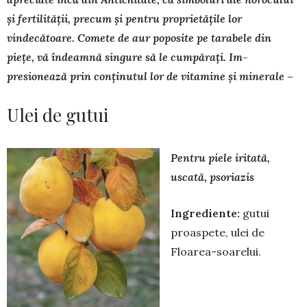
și fertilității, precum și pentru proprietățile lor
vindecătoare. Comete de aur poposite pe ta­ra­bele din
piețe, vă îndeamnă singure să le cum­părați. Im­
presionează prin conținutul lor de vitamine și mi­ne­rale –
Ulei de gutui
Pentru piele iritată,
uscată, psoriazis
Ingrediente:
gutui
proaspete, ulei de
Floarea-soarelui.