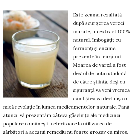
Este zeama rezultată
după scurgerea ver­zei
mu­rate, un extract 100%
natural, îmbo­gă­țit cu
fermenți și enzime
prezente în murături.
Moarea de varză a fost
destul de pu­țin stu­diată
de către știință, deși cu
siguranță va veni vremea
când și ea va declanșa o
mică revo­luție în lumea medica­men­telor naturale. Până
atunci, vă prezentăm câteva gă­sel­nițe ale medicinei
populare româ­nești, referitoare la utilizarea de
sărbători a acestui remediu nu foarte grozav ca miros,