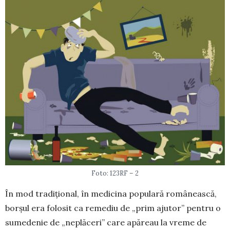
Foto: 123RF – 2
În mod tradițional, în medicina populară românească,
borșul era folosit ca reme­diu de „prim ajutor” pentru o
sumedenie de „ne­plă­ceri” care apă­reau la vreme de