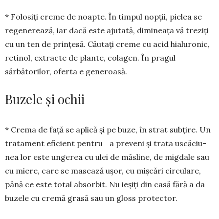
* Folosiți creme de noapte. În tim­pul nopţii, pielea se
regenerează, iar dacă este ajutată, dimineaţa vă treziţi
cu un ten de prinţesă. Căutaţi creme cu acid hialuronic,
retinol, extracte de plan­te, colagen. În pragul
sărbătorilor, oferta e generoasă.
Buzele şi ochii
* Crema de faţă se aplică şi pe bu­ze, în strat subţire. Un
tratament efici­ent pentru a preveni şi trata uscă­ciu­
nea lor este ungerea cu ulei de măs­line, de migdale sau
cu miere, care se masează uşor, cu mişcări circulare,
până ce este total absorbit. Nu ieşiţi din casă fără a da
buzele cu cremă grasă sau un gloss protector.