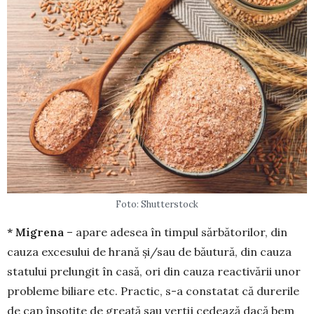
Foto: Shutterstock
* Migrena
– apare adesea în timpul săr­bătorilor, din
cauza excesului de hrană și/sau de băutură, din cauza
statului prelungit în casă, ori din cauza reac­tivării unor
pro­bleme biliare etc. Practic, s-a constatat că durerile
de cap însoțite de greață sau vertij cedează dacă bem