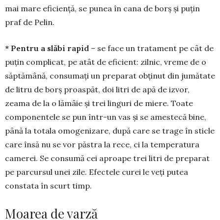
mai mare eficiență, se punea în cana de borș și puțin
praf de Pelin.
* Pentru a slăbi rapid
– se face un tratament pe cât de
puțin complicat, pe atât de efi­cient: zilnic, vreme de o
săptămână, con­sumați un preparat obținut din ju­mă­tate
de litru de borș proaspăt, doi litri de apă de izvor,
zeama de la o lămâie și trei linguri de miere. Toate
componentele se pun într-un vas și se amestecă bine,
până la totala omogenizare, după care se trage în sticle
care însă nu se vor păstra la rece, ci la tem­peratura
camerei. Se consumă cei aproape trei litri de preparat
pe parcursul unei zile. Efectele curei le veți putea
constata în scurt timp.
Moarea de varză