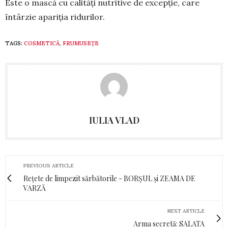
Este o mască cu calităţi nutritive de excepţie, care
întârzie apariţia riduri­lor.
TAGS:
COSMETICĂ
,
FRUMUSEȚE
IULIA VLAD
PREVIOUS ARTICLE
Rețete de limpezit sărbătorile - BORȘUL și ZEAMA DE
VARZĂ
NEXT ARTICLE
Arma secretă: SALATA