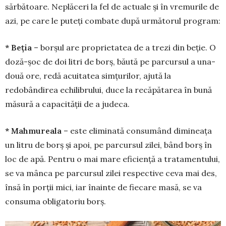
sărbă­toare. Neplăceri la fel de actuale și în vre­murile de
azi, pe care le puteți com­ba­te după următorul pro­gram:
* Beția
– borșul are pro­prietatea de a trezi din beție. O
doză-șoc de doi litri de borș, băută pe parcursul a una-
două ore, redă acui­tatea simțurilor, ajută la
redobândirea echili­brului, duce la recăpătarea în bună
măsură a capaci­tății de a judeca.
* Mahmureala
– este eli­minată consumând dimi­neața
un litru de borș și apoi, pe parcursul zilei, bând borș în
loc de apă. Pen­tru o mai mare eficiență a trata­men­tului,
se va mân­ca pe par­cursul zilei res­pective ceva mai des,
însă în porții mici, iar înainte de fie­care masă, se va
con­suma obli­ga­toriu borș.