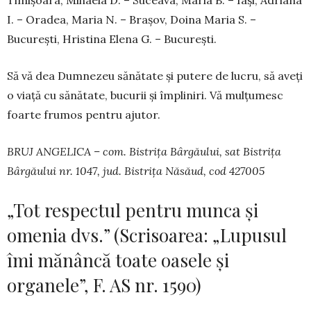
Timișoara, Mihaela D. – Su­ceava, Maria B. – Iași, Adriana
I. – Oradea, Maria N. – Brașov, Doina Maria S. –
București, Hristina Elena G. – București.
Să vă dea Dumnezeu sănătate și putere de lucru, să aveți
o viață cu sănătate, bucurii și împliniri. Vă mulțumesc
foarte frumos pentru ajutor.
BRUJ ANGELICA – com. Bistrița Bârgăului, sat Bistrița
Bârgăului nr. 1047, jud. Bistrița Năsăud, cod 427005
„Tot respectul pentru munca și
omenia dvs.” (Scrisoarea: „Lupusul
îmi mănâncă toate oasele și
organele”, F. AS nr. 1590)