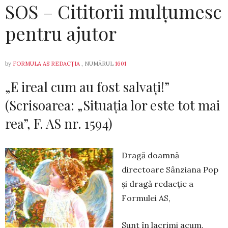
SOS – Cititorii mulțumesc
pentru ajutor
by
FORMULA AS REDACȚIA
, NUMĂRUL
1601
„E ireal cum au fost salvați!”
(Scrisoarea: „Situația lor este tot mai
rea”, F. AS nr. 1594)
Dragă doamnă
directoare Sânziana Pop
și dragă redacție a
Formulei AS,
Sunt în lacrimi acum,