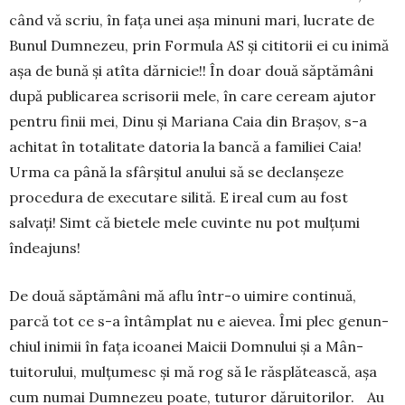
când vă scriu, în fața unei așa minuni mari, lucrate de
Bunul Dumnezeu, prin For­mu­la AS și cititorii ei cu inimă
așa de bună și atîta dăr­nicie!! În doar două săptămâni
după publicarea scri­sorii mele, în care ceream ajutor
pentru finii mei, Dinu și Mariana Caia din Brașov, s-a
achitat în totalitate datoria la bancă a familiei Caia!
Urma ca până la sfâr­șitul anului să se declanșeze
procedura de executare si­lită. E ireal cum au fost
salvați! Simt că bietele mele cuvinte nu pot mulțumi
îndeajuns!
De două săptămâni mă aflu într-o uimire continuă,
parcă tot ce s-a întâmplat nu e aievea. Îmi plec ge­nun­
chiul inimii în fața icoanei Maicii Domnului și a Mân­
tuitorului, mulțumesc și mă rog să le răsplă­teas­că, așa
cum numai Dumnezeu poate, tuturor dărui­torilor. Au