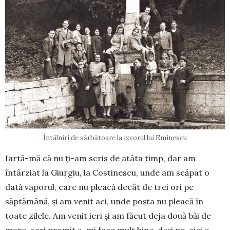
Întâlniri de sărbătoare la izvorul lui Eminescu
Iartă-mă că nu ţi-am scris de atâta timp, dar am
întârziat la Giurgiu, la Costinescu, unde am scăpat o
dată vaporul, care nu pleacă decât de trei ori pe
săptămână, şi am venit aci, unde poşta nu pleacă în
toate zilele. Am venit ieri şi am făcut deja două băi de
mare, cari promit a-mi face mult bine, deşi pe-aici e