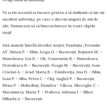
Vă scriu această scrisoare pentru a vă mulțu­mi că mi-ați
as­cul­tat suferința, pe ca­re o ducem singuri de ani de
zile. Dumnezeu să vă bine­cu­vânteze în toate cli­pele
vieții!
Iată numele bi­nefă­cătorilor noș­tri: Fun­dația „For­mula
AS”, Simon P. – Sibiu, Iorga G. – București, Be­ji­naru M. –
Hunedoara, Ion D. – Olt, Cons­tantin R. – Hunedoara,
Stoi­culescu D. – București, Neagu M. – București, Ioan
Crăciun A. – Arad, Maria B. – Dâmbovița, Ana D. – Sibiu,
Ioan P. – Alba, Petru C. – Cluj, Anghel P. – București,
Elena P. – Mehedinți, Dumitru – Vâlcea, Gheorghe C. –
Maramureș, Maria T. – Prahova, Adriana I. – Bihor,
Mihaela A. – București.