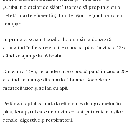
„Clubului dietelor de slă­bit”. Doresc să propun și eu o
rețetă foar­­te eficientă și foarte ușor de ținut: cura cu
Ienupăr.
În prima zi se iau 4 boabe de Ie­nupăr, a doua zi 5,
adăugând în fie­care zi câte o boabă, până în ziua a 13-a,
când se ajun­ge la 16 boabe.
Din ziua a 14-a, se sca­de câte o boabă până în ziua a 25-
a, când se ajunge din nou la 4 boabe. Boa­bele se
mestecă ușor și se iau cu apă.
Pe lângă faptul că aju­tă la eli­minarea ki­lo­­gra­­melor în
plus, Ie­nupărul este un dezin­fectant puternic al căi­lor
renale, digestive și respiratorii.