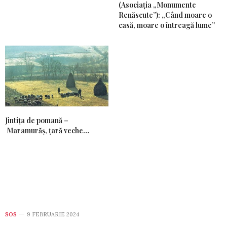
(Asociația „Monumente
Renăscute”): „Când moare o
casă, moare o întreagă lume”
Jintiţa de pomană –
Maramurăş, ţară veche…
SOS
9 FEBRUARIE 2024