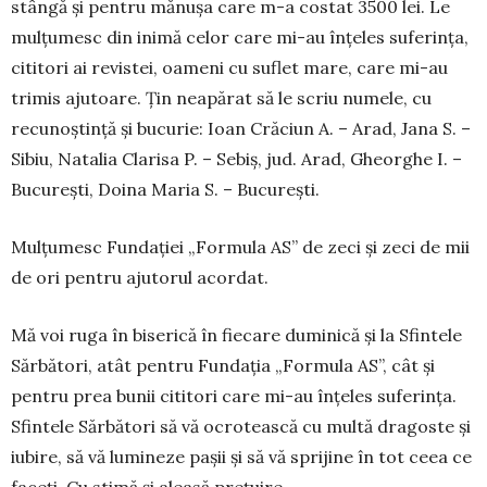
stângă și pentru mănușa care m-a costat 3500 lei. Le
mulțumesc din inimă celor care mi-au înțeles suferința,
cititori ai revistei, oameni cu suflet mare, care mi-au
trimis ajutoare. Țin neapărat să le scriu numele, cu
recunoștință și bucurie: Ioan Crăciun A. – Arad, Jana S. –
Sibiu, Natalia Clarisa P. – Sebiș, jud. Arad, Gheorghe I. –
București, Doina Maria S. – București.
Mulțumesc Fundației „Formula AS” de zeci și zeci de mii
de ori pentru ajutorul acordat.
Mă voi ruga în biserică în fiecare duminică și la Sfintele
Sărbători, atât pentru Fundația „For­mula AS”, cât și
pentru prea bunii cititori care mi-au înțeles suferința.
Sfintele Sărbători să vă ocro­tească cu multă dragoste și
iubire, să vă lumi­neze pașii și să vă sprijine în tot ceea ce