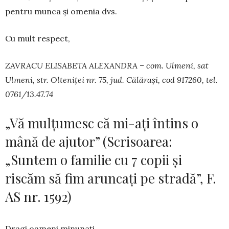
pentru munca și omenia dvs.
Cu mult respect,
ZAVRACU ELISABETA ALEXANDRA – com. Ulmeni, sat
Ulmeni, str. Olteniței nr. 75, jud. Călărași, cod 917260, tel.
0761/13.47.74
„Vă mulțumesc că mi-ați întins o
mână de ajutor” (Scrisoarea:
„Suntem o familie cu 7 copii și
riscăm să fim aruncați pe stradă”, F.
AS nr. 1592)
Dragi oameni minunați,