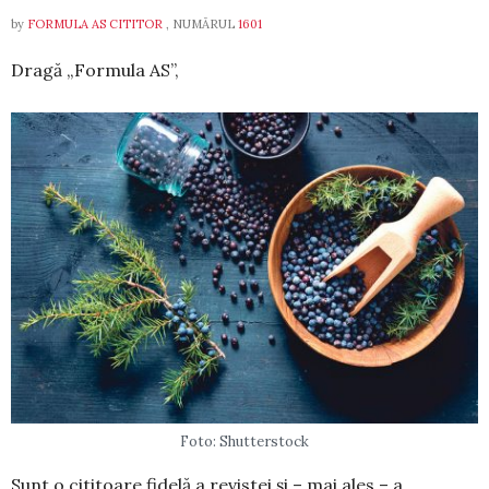
by
FORMULA AS CITITOR
, NUMĂRUL
1601
Dragă „Formula AS”,
Foto: Shutterstock
Sunt o cititoare fidelă a revistei și – mai ales – a