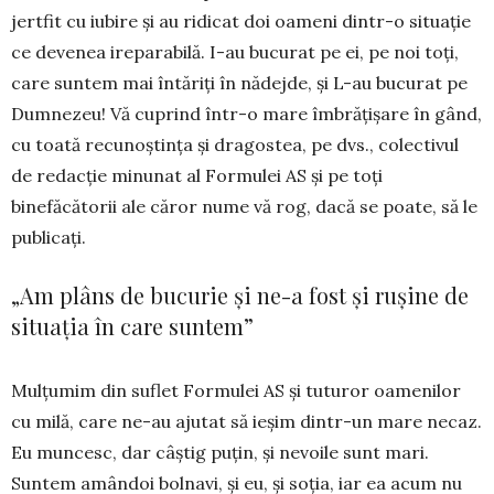
jertfit cu iubire și au ridicat doi oameni dintr-o situație
ce devenea ireparabilă. I-au bucurat pe ei, pe noi toți,
care suntem mai întăriți în nădejde, și L-au bucurat pe
Dumnezeu! Vă cuprind într-o mare îmbrățișare în gând,
cu toată recunoștința și dragostea, pe dvs., colec­tivul
de redacție minunat al Formulei AS și pe toți
binefăcătorii ale căror nume vă rog, dacă se poate, să le
publicați.
„Am plâns de bucurie și ne-a fost și rușine de
situația în care suntem”
Mulțumim din suflet Formulei AS și tuturor oa­menilor
cu milă, care ne-au ajutat să ieșim dintr-un mare necaz.
Eu muncesc, dar câștig puțin, și nevoile sunt mari.
Suntem amândoi bolnavi, și eu, și soția, iar ea acum nu