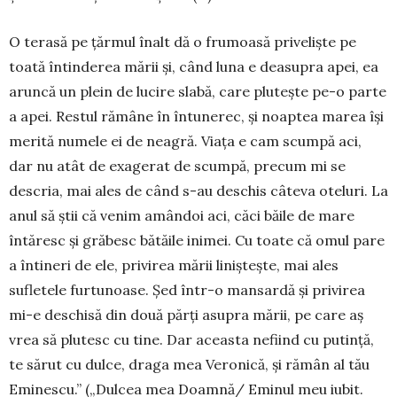
O terasă pe ţărmul înalt dă o frumoa­să privelişte pe
toată întinderea mării şi, când luna e deasupra apei, ea
aruncă un plein de lucire slabă, care pluteşte pe-o par­te
a apei. Restul rămâne în întunerec, şi noaptea marea îşi
merită numele ei de neagră. Viaţa e cam scumpă aci,
dar nu atât de exagerat de scumpă, precum mi se
descria, mai ales de când s-au deschis câ­te­va oteluri. La
anul să ştii că venim amân­doi aci, căci băile de mare
întăresc şi grăbesc bătăile inimei. Cu toate că omul pare
a întineri de ele, privirea mării liniş­teşte, mai ales
sufletele furtu­noa­se. Şed într-o mansardă şi privirea
mi-e deschisă din două părţi asupra mării, pe care aş
vrea să plutesc cu tine. Dar aceas­ta ne­fiind cu putinţă,
te sărut cu dulce, draga mea Veronică, şi rămân al tău
Emi­nescu.” („Dulcea mea Doamnă/ Eminul meu iubit.