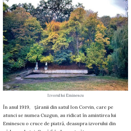
Izvorul lui Eminescu
În anul 1919, țăranii din satul Ion Cor­vin, care pe
atunci se numea Cuz­gun, au ridicat în amintirea lui
Eminescu o cruce de piatră, deasupra izvorului din