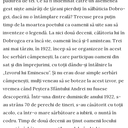
pădurea de tei. Ce să fi în­dem­nat către un ase­me­nea
gest niște amă­râți de țărani pierduți în sălbă­ti­cia Dobro­
gei, dacă nu o întâm­plare reală? Trecuse prea puțin
timp de la moar­tea poetului ca oa­me­nii să uite sau să
in­ven­teze o legen­dă. La nici două dece­nii, călă­toria lui în
Dobrogea era încă vie, oame­nii încă și-l aminteau. Trei
ani mai târziu, în 1922, încep să se organi­zeze în acest
loc serbări câmpe­neşti, la care participau oa­meni din
sat și din împre­ju­rimi, cu toții dându-și întâlnire la
„Izvorul lui Emines­cu”. Și nu erau doar simple ser­bări
câmpe­nești, mulți veneau să se bo­teze la acest izvor, pe
vremea când Peș­tera Sfântului Andrei nu fusese
descope­rită. Într-una din­tre duminicile anului 1922, s-
au strâns 70 de perechi de tineri, s-au căsătorit cu toții
acolo, ca într-o mare sărbătoare a iubirii, o nuntă în
codru. Timp de două decenii au ținut oamenii locului