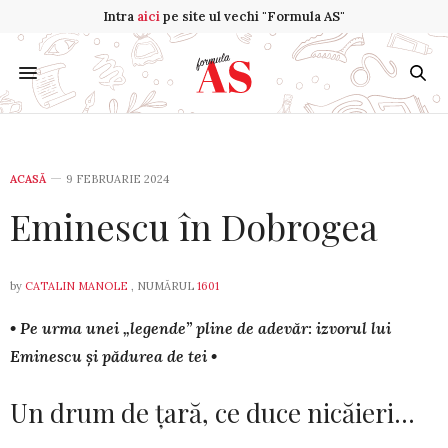
Intra
aici
pe site ul vechi "Formula AS"
ACASĂ
9 FEBRUARIE 2024
Eminescu în Dobrogea
by
CATALIN MANOLE
, NUMĂRUL
1601
• Pe urma unei „legende” pline de adevăr: izvorul lui
Eminescu și pădurea de tei •
Un drum de țară, ce duce nicăieri…