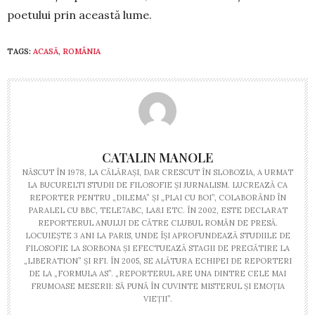
poetului prin această lume.
TAGS:
ACASĂ
,
ROMÂNIA
CATALIN MANOLE
NĂSCUT ÎN 1978, LA CĂLĂRAȘI, DAR CRESCUT ÎN SLOBOZIA, A URMAT
LA BUCURELTI STUDII DE FILOSOFIE ȘI JURNALISM. LUCREAZĂ CA
REPORTER PENTRU „DILEMA” ȘI „PLAI CU BOI”, COLABORÂND ÎN
PARALEL CU BBC, TELE7ABC, LA&I ETC. ÎN 2002, ESTE DECLARAT
REPORTERUL ANULUI DE CĂTRE CLUBUL ROMÂN DE PRESĂ.
LOCUIEȘTE 3 ANI LA PARIS, UNDE ÎȘI APROFUNDEAZĂ STUDIILE DE
FILOSOFIE LA SORBONA ȘI EFECTUEAZĂ STAGII DE PREGĂTIRE LA
„LIBERATION” ȘI RFI. ÎN 2005, SE ALĂTURA ECHIPEI DE REPORTERI
DE LA „FORMULA AS”. „REPORTERUL ARE UNA DINTRE CELE MAI
FRUMOASE MESERII: SĂ PUNĂ ÎN CUVINTE MISTERUL ȘI EMOȚIA
VIEȚII”.