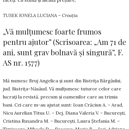
faceți. Cu stimă și aleasă prețuire,
TUSEK IONELA LUCIANA – Croația
„Vă mulțumesc foarte frumos
pentru ajutor” (Scrisoarea: „Am 71 de
ani, sunt grav bolnavă și singură”, F.
AS nr. 1577)
Mă numesc Bruj Angelica și sunt din Bistrița Bârgăului,
jud. Bistrița-Năsăud. Vă mulțumesc tuturor celor care
lucrați la revistă, precum și oamenilor care au trimis
bani. Cei care m-au ajutat sunt: Ioan Cră­ciun A. – Arad,
Nicu Aurelian Titus U. – Dej, Diana Valeria V. – București,
Cristina Ruxandra M. – București, Laura Ștefania M. –