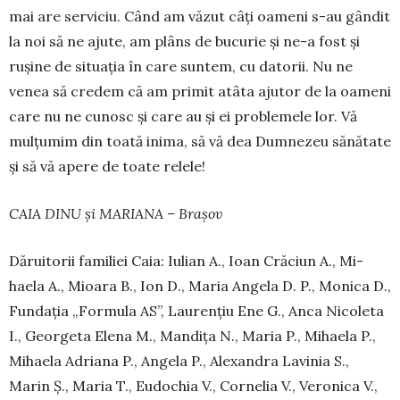
mai are serviciu. Când am văzut câți oameni s-au gândit
la noi să ne ajute, am plâns de bucurie și ne-a fost și
rușine de situația în care suntem, cu da­torii. Nu ne
venea să credem că am primit atâta ajutor de la oameni
care nu ne cunosc și care au și ei problemele lor. Vă
mulțumim din toată inima, să vă dea Dum­nezeu sănătate
și să vă apere de toate relele!
CAIA DINU și MARIANA – Brașov
Dăruitorii familiei Caia: Iulian A., Ioan Crăciun A., Mi­
haela A., Mioara B., Ion D., Maria Angela D. P., Monica D.,
Fundația „Formula AS”, Laurențiu Ene G., Anca Ni­coleta
I., Georgeta Elena M., Man­dița N., Maria P., Mi­haela P.,
Mihaela Adriana P., Angela P., Alexandra La­vinia S.,
Marin Ș., Maria T., Eudochia V., Cornelia V., Ve­ronica V.,