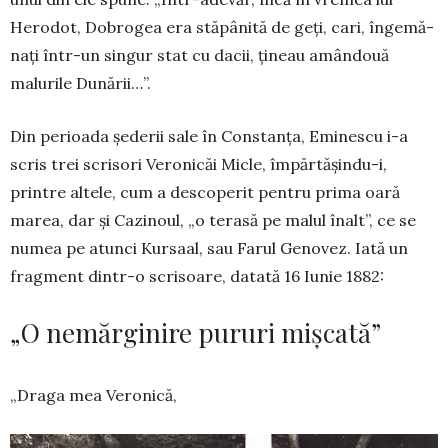
Herodot, Do­brogea era stăpânită de geţi, cari, înge­mă­
naţi într-un singur stat cu dacii, ţineau amândouă
malurile Dunării…”.
Din perioada șederii sale în Con­stanța, Emi­nes­cu i-a
scris trei scrisori Veronicăi Micle, împărtă­șindu-i,
printre altele, cum a des­coperit pentru prima oară
marea, dar și Cazinoul, „o terasă pe malul înalt”, ce se
numea pe atunci Kursaal, sau Farul Genovez. Iată un
fragment dintr-o scrisoare, datată 16 Iunie 1882:
„O nemărginire pururi mișcată”
„Draga mea Veronică,