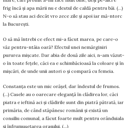
frig încă şi apa mării nu e destul de caldă pentru băi. (…)
N-o să stau aci decât vro zece zile şi apoi iar mă-ntorc
la Bucureşti.
O să mă întrebi ce efect mi-a făcut marea, pe ca­re-o
văz pentru-ntâia oară? Efectul unei ne­măr­gi­niri
pururea mișcate. Dar abia de do­uă zile aici, n-am văzut-
o în toate fețele, căci ea e schimbă­cioa­să la coloare și în
miș­cări, de unde unii autori o și compară cu femeia.
Constanța este un mic orășel, dar în­des­­tul de frumos.
(…) Casele au o oare­ca­re eleganță în clădirea lor, căci
piatra e ieftină aci și clădirile sunt din piatră pă­tra­tă, iar
primăria, de când stăpânesc ro­mânii și există un
consiliu comunal, a fă­cut foarte mult pentru orânduiala
și înfru­musețarea orașului. (…)