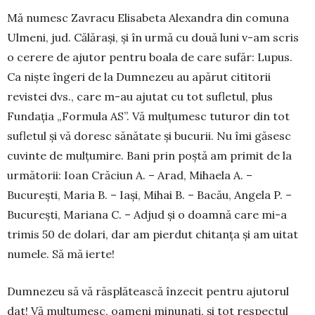
Mă numesc Zavracu Elisabeta Alexandra din comuna
Ulmeni, jud. Călărași, și în urmă cu două luni v-am scris
o cerere de a­jutor pentru boa­la de care sufăr: Lupus.
Ca niște îngeri de la Dum­ne­zeu au apărut cititorii
revistei dvs., care m-au ajutat cu tot sufletul, plus
Fundația „Formula AS”. Vă mulțumesc tuturor din tot
sufletul și vă doresc sănătate și bucurii. Nu îmi găsesc
cuvinte de mulțumire. Bani prin poștă am primit de la
următorii: Ioan Crăciun A. – Arad, Mihaela A. –
București, Maria B. – Iași, Mihai B. – Bacău, Angela P. –
București, Mariana C. – Adjud și o doamnă care mi-a
trimis 50 de dolari, dar am pierdut chitanța și am uitat
numele. Să mă ierte!
Dumnezeu să vă răsplătească înzecit pentru ajutorul
dat! Vă mulțumesc, oameni minunați, și tot respectul