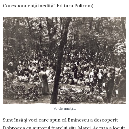
Corespondență ine­di­tă”, Editura Polirom)
70 de nunți…
Sunt însă și voci care spun că Emi­nes­cu a descoperit
Dobrogea cu ajutorul fratelui său, Matei. Acesta a locuit