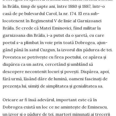
în Bră­ila, timp de șapte ani, între 1880 și 1887, într-o
casă de pe bulevardul Carol, la nr. 174. El era sub­
locotenent în Re­gi­mentul V de linie al Garnizoanei
Brăila. Se crede că Matei Emi­no­vici, fiind militar la
garnizoana din Bră­ila, i-a putut da o şaretă, cu care
poetul s-a plimbat în voie prin toată Dobrogea, ajun­
gând până în satul Cuzgun, la izvorul din pădurea de tei.
Povestea se potrivește cu firea po­e­tului, ce apărea și
dispărea ca un astru, cercetând și umblând să
descopere ne­con­tenit locuri și povești. Dispărea, apoi,
fără urmă, lăsând dâre de lumină, oameni fascinați de
prezența lui, uimiți de simpli­ta­tea și genialitatea sa.
Oricare ar fi însă adevărul, important este că în
Dobrogea există un loc ce ne amin­tește de Eminescu,
un izvor și o pă­dure de tei, martori minunați ai trecerii