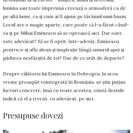
lumina sau toate împreună creează o at­mos­fe­­ră ca de
pe altă lume, ca și cum ai fi ajuns pe tă­râ­mul unui basm.
Locul are o magie aparte, care poate că l-a făcut când­
va și pe Mihai Eminescu să se opreas­că aici. Dar oare
este adevărat? Să se fi oprit, într-adevăr, Eminescu
pentru a-și afla alean și inspi­ra­ție lângă susurul apei și
pădurea nesfârșită de tei? Dar de ce atât de departe?
Despre călătoria lui Eminescu în Do­brogea, la acea
vreme proaspăt reinte­gra­tă în România, se știu puține
lucruri con­cre­­te, însă cu toate acestea, există destule
indicii că el a trecut, cu adevărat, pe aici.
Presupuse dovezi