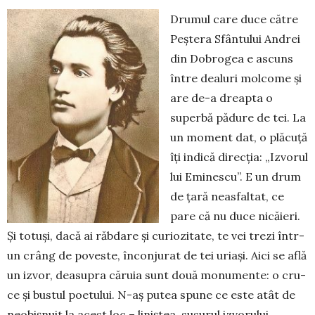
Drumul care duce către
Peștera Sfântului An­drei
din Dobrogea e ascuns
între dealuri molcome și
are de-a dreapta o
superbă pădure de tei. La
un moment dat, o plăcuță
îți indică direcția: „Izvo­rul
lui Emi­nes­cu”. E un drum
de țară neas­faltat, ce
pare că nu duce nicăieri.
Și totuși, dacă ai răbdare și curio­zi­ta­te, te vei trezi într-
un crâng de poveste, încon­ju­­rat de tei uriași. Aici se află
un iz­vor, deasupra căruia sunt două monu­mente: o cru­
ce și bustul poe­tului. N-aș putea spune ce este atât de
neobișnuit la acest loc – liniștea, susurul izvo­ru­lui,