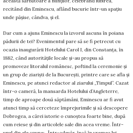
aceas­tă sărbătoare a nun­ților, celebrând iu­birea,
recitând din Emi­nescu, aflând bucu­rie într-un spațiu
unde pășise, cândva, și el.
Dar cum a ajuns Eminescu la izvo­rul ascuns în po­iana
pădurii de tei? Eveni­men­tul pare să se fi petrecut cu
ocazia inau­gurării Hotelului Carol I, din Con­stan­ța, în
1882, când auto­ri­tă­țile locale și-au propus să
promoveze litoralul româ­nesc, poftind la ceremo­nie și
un grup de ziariști de la Bucu­rești, printre care se afla și
Eminescu, pe atunci redactor al ziarului „Timpul”. Cazat
într-o cameră, la man­sar­da Ho­telului d’Angle­terre,
timp de aproape două săptă­mâni, Emines­cu ar fi avut
atunci timp să cercete­ze împrejurimile și să descopere
Dobrogea, a cărei isto­rie o cunoș­tea foarte bine, după
cum reiese și din articolele sale din acea vreme. Într-
unul din ele spune: „În­tr-ade­­văr, încă în vremea lui