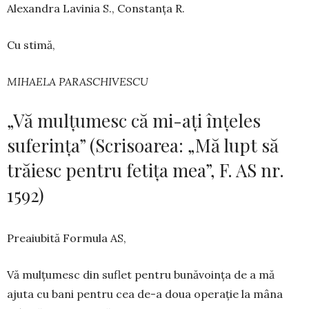
Alexandra Lavinia S., Constanța R.
Cu stimă,
MIHAELA PARASCHIVESCU
„Vă mulțumesc că mi-ați înțeles
suferința” (Scrisoarea: „Mă lupt să
trăiesc pentru fetița mea”, F. AS nr.
1592)
Preaiubită Formula AS,
Vă mulțumesc din suflet pentru bunăvoința de a mă
ajuta cu bani pentru cea de-a doua operație la mâna