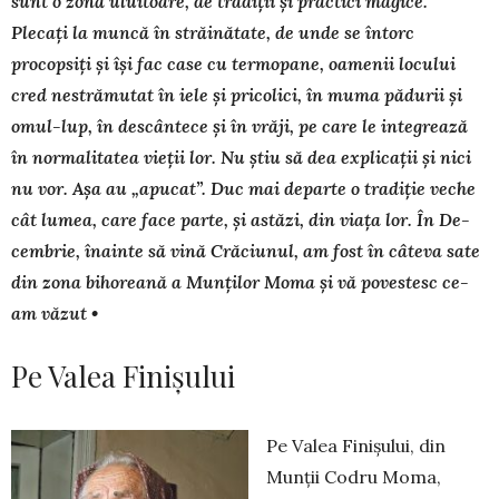
sunt o zonă uluitoare, de tradiții și practici magice.
Plecați la muncă în străinătate, de unde se întorc
procopsiți și își fac case cu termopane, oamenii locului
cred nestrămutat în iele și pricolici, în muma pădurii și
omul-lup, în descântece și în vrăji, pe care le in­tegrează
în normalitatea vieții lor. Nu știu să dea explicații și nici
nu vor. Așa au „apucat”. Duc mai departe o tradiție veche
cât lu­mea, care face parte, și astăzi, din viața lor. În De­
cem­brie, înainte să vină Crăciunul, am fost în câteva sate
din zona bihoreană a Munților Moma și vă povestesc ce-
am văzut •
Pe Valea Finișului
Pe Valea Finișului, din
Munții Codru Moma,