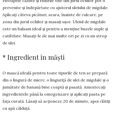
Pleoapele căzute și ridurile fine din jurul ochilor pot fi
prevenite și în­depărtate cu ajuto­rul ule­iu­lui de migdale.
Apli­caţi câte­va pică­turi, seara, înainte de culcare, pe
zona din jurul ochilor și masați ușor. Uleiul de mig­dale
este un balsam ideal și pentru a men­ţine buzele suple şi
catifelate. Masaţi-le de mai multe ori pe zi cu un strop
de ulei.
* Ingredient în măşti
O mască ideală pentru toate ti­purile de ten se prepară
din o lingură de miere, o linguriţă de ulei de mig­dale și o
jumătate de banană bine coap­tă și pasată. Amestecaţi
ingre­di­entele până la omogenzare şi aplicaţi pasta pe
faţa curată. Lăsaţi să acţio­neze 20 de minute, apoi clătiţi
cu apă călduţă.