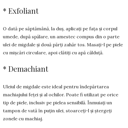
* Exfoliant
O dată pe săptămână, la duș, apli­caţi pe faţa și corpul
umede, după spălare, un amestec compus din o parte
ulei de migdale şi două părți zahăr tos. Masaţi-l pe piele
cu mişcări circulare, apoi clătiţi cu apă călduţă.
* Demachiant
Uleiul de migdale este ideal pen­tru îndepărtarea
machiajului feței și al ochilor. Poate fi utilizat pe orice
tip de piele, inclusiv pe pielea sensibilă. Înmuiaţi un
tampon de vată în puțin ulei, stoarceți-l şi ștergeți
zonele cu machiaj.