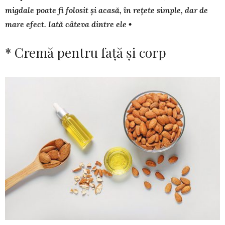
migdale poa­te fi folosit și aca­să, în rețete sim­ple, dar de
mare efect. Iată câteva dintre ele •
* Cremă pentru faţă și corp