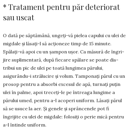
* Tratament pentru păr deteriorat
sau uscat
O dată pe săptămână, ungeți-vă pielea capului cu ulei de
migdale și lăsați-l să acționeze timp de 15 mi­nute.
Spălați-vă apoi cu un șampon ușor. Ca măsură de îngri­
jire supli­men­tară, după fiecare spălare se poate dis­
tribui un pic de ulei pe toată lungimea pă­rului,
asigurându-i strălucire și volum. Tamponaţi părul cu un
prosop pentru a ab­­sorbi excesul de apă, tur­naţi puţin
ulei în palme, apoi treceţi-le pe întreaga lun­gime a
părului umed, pentru a-l acoperi uni­form. Lăsaţi părul
să se usuce la aer. Și genele și sprâncenele pot fi
îngrijite cu ulei de migdale: folosiți o perie mică pentru
a-l întinde uniform.