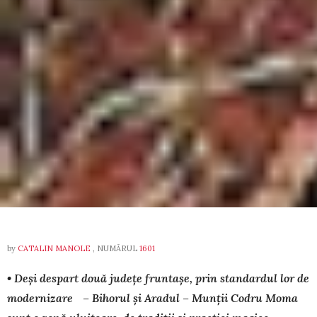
by
CATALIN MANOLE
, NUMĂRUL
1601
• Deși despart două județe fruntașe, prin standardul lor de
mo­der­nizare – Bihorul și Aradul – Munții Codru Moma