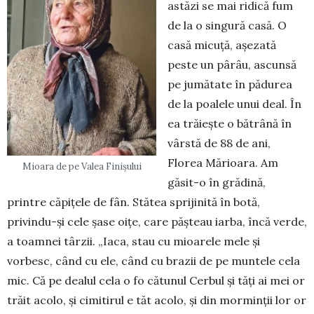
astăzi se mai ridică fum
de la o singură casă. O
casă micuță, așezată
peste un pârâu, ascunsă
pe jumătate în pădurea
de la poalele unui deal. În
ea trăiește o bătrână în
vârstă de 88 de ani,
Florea Mărioara. Am
Mioara de pe Valea Finișului
găsit-o în grădină,
printre căpițele de fân. Stătea spri­jinită în botă,
privindu-și cele șase oițe, care pășteau iarba, încă verde,
a toamnei târzii. „Iaca, stau cu mioarele mele și
vorbesc, când cu ele, când cu brazii de pe muntele cela
mic. Că pe dealul cela o fo cătunul Cerbul și tăți ai mei or
trăit acolo, și ci­mitirul e tăt acolo, și din morminții lor or