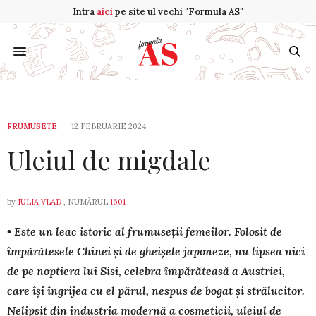
Intra
aici
pe site ul vechi "Formula AS"
FRUMUSEȚE
12 FEBRUARIE 2024
Uleiul de migdale
by
IULIA VLAD
, NUMĂRUL
1601
• Este un leac istoric al fru­mu­seții femeilor. Folosit de
împă­ră­tesele Chinei și de gheișele japo­ne­ze, nu lipsea nici
de pe noptiera lui Sisi, celebra împărăteasă a Aus­triei,
care își îngrijea cu el părul, ne­spus de bogat și strălucitor.
Ne­lipsit din industria modernă a cos­me­ticii, ule­iul de