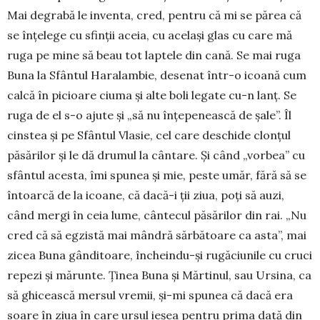
Mai degrabă le inventa, cred, pentru că mi se părea că
se înțelege cu sfinții aceia, cu același glas cu care mă
ruga pe mine să beau tot laptele din cană. Se mai ruga
Buna la Sfântul Haralambie, desenat într-o icoană cum
calcă în picioare ciuma și alte boli legate cu-n lanț. Se
ruga de el s-o ajute și „să nu înțepenească de șale”. Îl
cinstea și pe Sfântul Vlasie, cel care deschide clonțul
păsărilor și le dă drumul la cântare. Și când „vorbea” cu
sfântul acesta, îmi spunea și mie, peste umăr, fără să se
întoarcă de la icoane, că dacă-i ții ziua, poți să auzi,
când mergi în ceia lume, cântecul păsă­ri­lor din rai. „Nu
cred că să egzistă mai mândră sărbă­toa­re ca asta”, mai
zicea Buna gânditoare, încheindu-și rugă­ciu­nile cu cruci
repezi și mă­runte. Ținea Buna și Măr­tinul, sau Ursina, ca
să ghi­ceas­că mersul vremii, și-mi spunea că dacă era
soare în ziua în care ursul ieșea pentru prima dată din