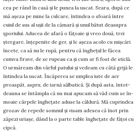
cea pe rând în casă și le punea la uscat. Seara, după ce
mă așeza pe mine la culcare, întindea o sfoară între
cuiul de sus al ușii de la cămară și unul bătut deasupra
șporiului. Aducea de afară o fățoaie și vreo două, trei
ștergare, înțepenite de ger, și le așeza acolo cu mișcări
încete, ca să nu le rupă, pentru că înghețul le făcea
cumva firave, de se rupeau ca și cum ar fi fost de sticlă.
O urmă­ream din vârful patului și ve­deam cu câtă grijă le
întindea la uscat. Încăperea se umplea iute de aer
proaspăt, as­pru, de iarnă sălbatică. Și după asta, întot­
dea­una se întâm­pla că nu mai apu­cam să văd cum se în­
moaie câr­pe­le înghe­ța­te aduse la căldură. Mă cu­prin­dea
grozav de repede somnul și visam ade­sea că înot prin
zăpezi uria­șe, dând la o parte table înghețate de fățoi cu
cipcă.