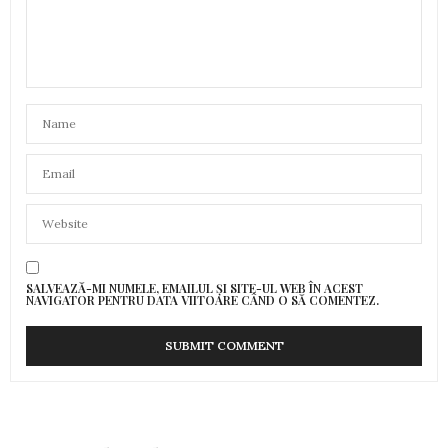
SALVEAZĂ-MI NUMELE, EMAILUL ȘI SITE-UL WEB ÎN ACEST
NAVIGATOR PENTRU DATA VIITOARE CÂND O SĂ COMENTEZ.