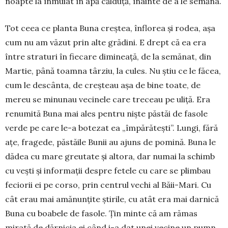
noapte la înmuiat în apă călduță, înainte de a le semăna.
Tot ceea ce planta Buna creștea, înflorea și rodea, așa
cum nu am văzut prin alte grădini. E drept că ea era
între straturi în fiecare dimineață, de la semănat, din
Martie, până toamna târziu, la cules. Nu știu ce le făcea,
cum le descânta, de creșteau așa de bine toate, de
mereu se minunau vecinele care treceau pe uliță. Era
renumită Buna mai ales pentru niște păstăi de fasole
verde pe care le-a botezat ea „împărătești”. Lungi, fără
ațe, fragede, păstăile Bunii au ajuns de pomină. Buna le
dădea cu mare greutate și altora, dar numai la schimb
cu vești și informații despre fetele cu care se plimbau
feciorii ei pe corso, prin centrul vechi al Băii-Mari. Cu
cât erau mai amănunțite știrile, cu atât era mai darnică
Buna cu boabele de fasole. Țin minte că am rămas
mirată de dărnicia ei când i-a dat unei vecine un pumn