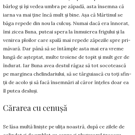
bârlog și își vedea umbra pe zăpa­dă, asta însem­na că
iarna va mai ține încă mult și bine. Așa că Măr­ti­nul se
băga repede din nou la cul­cuș. Numai dacă era înno­rat,
îmi zicea Buna, puteai spera la înmu­ie­rea frigului și la
ve­ni­rea ploilor care spală mai repede zăpezile spre pri­
mă­vară. Dar până să se întâm­ple asta mai era vreme
lungă de aștep­tat, multe troiene de topit și mult ger de
îndurat. Iar Bu­na avea destul ră­gaz să tot so­cotească
pe margi­nea chelin­da­riu­lui, să se târgu­iască cu toți sfin­
ții de acolo și să facă în­sem­nări al că­ror în­țe­les doar ea
îl putea desluși.
Cărarea cu cenușă
Se lăsa multă li­niș­te pe ulița noastră, după ce zilele de
co­lin­dat și de umblat cu capra și plugușorul treceau.