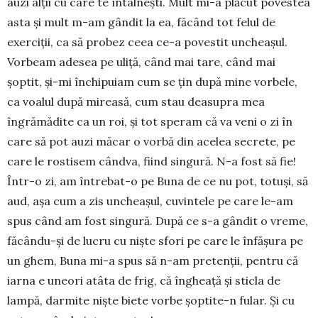
auzi alții cu care te întâl­nești. Mult mi-a plăcut poves­tea
asta și mult m-am gândit la ea, făcând tot felul de
exerciții, ca să probez ceea ce-a poves­tit uncheașul.
Vorbeam adesea pe uliță, când mai tare, când mai
șoptit, și-mi în­chipuiam cum se țin după mine vor­bele,
ca voalul după mireasă, cum stau deasu­pra mea
îngrămădite ca un roi, și tot speram că va veni o zi în
care să pot auzi măcar o vorbă din acelea secrete, pe
care le rostisem cândva, fiind sin­gură. N-a fost să fie!
Într-o zi, am întrebat-o pe Buna de ce nu pot, totuși, să
aud, așa cum a zis uncheașul, cuvintele pe care le-am
spus când am fost singură. După ce s-a gândit o vreme,
făcându-și de lucru cu niște sfori pe care le în­fășura pe
un ghem, Buna mi-a spus să n-am pretenții, pentru că
iarna e uneori atâta de frig, că îngheață și sticla de
lampă, darmite niște biete vorbe șoptite-n fular. Și cu