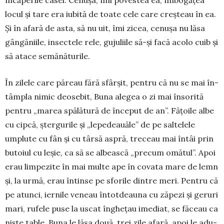
locul și tare era iubită de toate cele care creșteau în ea.
Și în afară de asta, să nu uit, îmi zicea, cenușa nu lăsa
gângă­niile, insec­tele rele, gujuliile să-și facă acolo cuib și
să atace semănăturile.
În zilele care păreau fără sfâr­­șit, pentru că nu se mai în­
tâmpla nimic deosebit, Buna alegea o zi mai însorită
pentru „marea spălătură de început de an”. Fățoile albe
cu cipcă, ștergurile și „lepedeauăle” de pe saltelele
umplute cu fân și cu târsă aspră, treceau mai întâi prin
butoiul cu leșie, ca să se albească „precum omătul”. Apoi
erau limpezite în mai multe ape în covata mare de lemn
și, la urmă, erau întinse pe sforile dintre meri. Pentru că
pe atunci, iernile veneau întotdeauna cu zăpezi și geruri
mari, rufele puse la uscat înghețau imediat, se făceau ca
niște table. Buna le lăsa două, trei zile afară, apoi le adu­