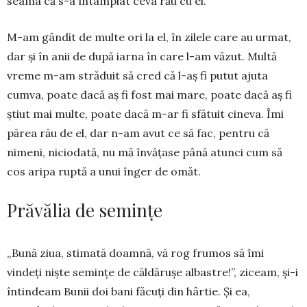
seama că s-a întâmplat ceva rău cu el.
M-am gândit de multe ori la el, în zilele care au urmat,
dar și în anii de după iarna în care l-am văzut. Multă
vreme m-am străduit să cred că l-aș fi putut ajuta
cumva, poate dacă aș fi fost mai mare, poate dacă aș fi
știut mai multe, poate dacă m-ar fi sfătuit cineva. Îmi
părea rău de el, dar n-am avut ce să fac, pentru că
nimeni, niciodată, nu mă învățase până atunci cum să
cos aripa ruptă a unui înger de omăt.
Prăvălia de semințe
„Bună ziua, stimată doamnă, vă rog frumos să îmi
vindeți niște semințe de căldărușe albastre!”, ziceam, și-i
întindeam Bunii doi bani făcuți din hâr­tie. Și ea,