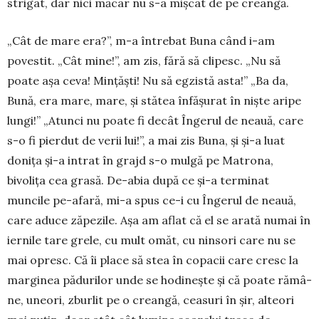
strigat, dar nici măcar nu s-a mișcat de pe creangă.
„Cât de mare era?”, m-a întrebat Buna când i-am
povestit. „Cât mi­ne!”, am zis, fără să clipesc. „Nu să
poate așa ceva! Mințăști! Nu să egzistă as­ta!” „Ba da,
Bună, era mare, mare, și stătea în­fă­șurat în niște aripe
lungi!” „Atunci nu poate fi de­cât Îngerul de neauă, care
s-o fi pierdut de verii lui!”, a mai zis Buna, și și-a luat
donița și-a intrat în grajd s-o mulgă pe Matrona,
bivolița cea grasă. De-abia după ce și-a terminat
muncile pe-afară, mi-a spus ce-i cu Îngerul de neauă,
care aduce zăpezile. Așa am aflat că el se arată numai în
ier­nile tare grele, cu mult omăt, cu nin­sori care nu se
mai opresc. Că îi pla­ce să stea în copacii care cresc la
marginea pădurilor unde se hodi­nește și că poate rămâ­
ne, uneori, zburlit pe o crean­gă, cea­suri în șir, alteori