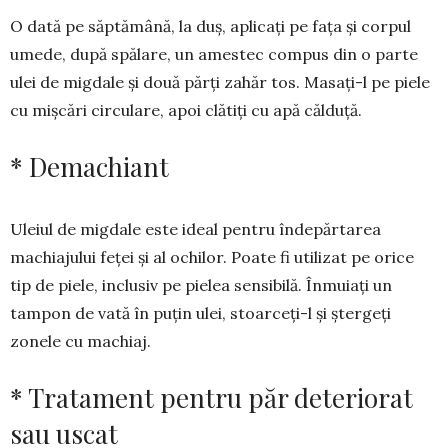
O dată pe săptămână, la duș, apli­caţi pe faţa și corpul
umede, după spălare, un amestec compus din o parte
ulei de migdale şi două părți zahăr tos. Masaţi-l pe piele
cu mişcări circulare, apoi clătiţi cu apă călduţă.
* Demachiant
Uleiul de migdale este ideal pen­tru îndepărtarea
machiajului feței și al ochilor. Poate fi utilizat pe orice
tip de piele, inclusiv pe pielea sensibilă. Înmuiaţi un
tampon de vată în puțin ulei, stoarceți-l şi ștergeți
zonele cu machiaj.
* Tratament pentru păr deteriorat
sau uscat