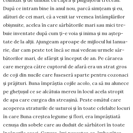
După ce in­tram bine în anul nou, parcă simțeam și eu,
alături de cei mari, că a venit iar vremea întâmplărilor
obiș­nuite, acelea în care sărbătorile mari sau mici tre­
buie inventate după cum ți-e voia și inima și nu aș­tep­
tate de la alții. Ajungeam aproa­pe de mijlocul lui Ianua­
rie, dar cam peste tot încă se mai vedeau urmele săr­
bătorilor mari, de sfârșit și în­ceput de an. Pe cărarea
care mer­­gea către cuptorul de afară era un strat gros
de coji din nu­cile care fu­se­seră sparte pen­tru cozo­naci
și prăjituri. Buna îm­prăș­tia co­jile acolo, ca să nu alu­ne­ce
pe ghe­țu­șul ce se alcă­tuia mereu în locul acela stropit
de apa care curgea din streașină. Pes­te omă­tul care
acoperea stra­tu­rile de usturoi și în toate cele­lal­te locuri
în care Buna creștea legume și flori, era împrăștiată
cenușa din sobele care au duduit de sărbă­tori în toate
încăperile casei. Ce­nușa, îmi povestea ea, îmbo­gă­țea