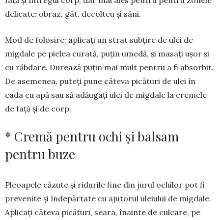
față și întregul corp, dar mai ales pentru pentru zonele
delicate: obraz, gât, decolteu și sâni.
Mod de folosire: aplicați un strat subțire de ulei de
migdale pe pielea curată, puțin umedă, și masați ușor și
cu răbdare. Durează puțin mai mult pentru a fi absorbit.
De asemenea, puteți pune câteva picături de ulei în
cada cu apă sau să adăugați ulei de migdale la cremele
de față și de corp.
* Cremă pentru ochi și balsam
pentru buze
Pleoapele căzute și ridurile fine din jurul ochilor pot fi
prevenite și în­depărtate cu ajuto­rul ule­iu­lui de migdale.
Apli­caţi câte­va pică­turi, seara, înainte de culcare, pe