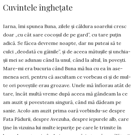
Cuvintele înghețate
Iarna, îmi spunea Buna, zi­lele și căldura soarelui cresc
doar „cu cât sare coco­șul de pe gard”, cu tare puțin
adică. Se făcea devreme noap­te, dar nu puteai să te
culci „deodată cu găinile”, și de aceea mătușile și unchia­
șii mei se adunau când la unul, când la altul, în po­vești.
Mare-mi era bucuria când Buna mă lua cu ea în ase­
menea seri, pentru că as­cul­tam ce vorbeau ei și de mul­
te ori poveștile erau gro­zave. Une­le mă înfiorau atât de
tare, încât multă vreme după aceea mă gândeam la ce
am auzit și poves­team singură, când mă dădeam pe
sanie. Aco­lo am au­zit prima oară vorbindu-se des­pre
Fata Pă­durii, despre Ave­zu­ha, despre ie­purele alb, care
ține în vizuina lui multe iepurițe pe care le trimite în