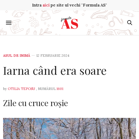
Intra
aici
pe site ul vechi "Formula AS"
ASUL DE INIMĂ
12 FEBRUARIE 2024
Iarna când era soare
by
OTILIA TEPOSU
, NUMĂRUL
1601
Zile cu cruce ro­­șie