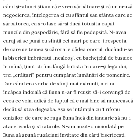
când și-atunci știam că e vreo sărbătoare și că urmează
negocierea, înțelegerea ei cu sfântul sau sfânta care se
sărbă­to­rea, ca s-o lase să-și ducă totuși la capăt
muncile din gospodărie, fără să fie pedepsită. N-avea
curaj să se pună cu sfinții cei mari pe care-i respecta,
de care se temea și cărora le dădea onorul, ducându-se
la biserică îmbrăcată „nealcoș”, cu buchețelul de bu­su­ioc
în mână, ținut strâns lângă batista în care-și lega doi,
trei „crăițari”, pentru cumpărat lumânări de pomenire.
Dar când era vorba de sfinți mai mă­runți, nici nu
încăpea îndoială că Buna n-ar fi reușit să-i convingă de
ceea ce voia, adică de faptul că e mai bine să muncească
decât să stea degeaba. Așa se întâmpla cu Trifonu
omizilor, de care se ruga Bu­na încă din ianuarie să nu-i
atace livada și stratu­rile. N-am auzit-o niciodată pe
Buna să spună rugă­ciu­ni învățate din cărți bisericești.