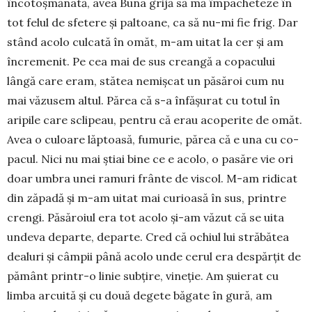
încotoșmănată, avea Buna grijă să mă împacheteze în
tot felul de sfetere și paltoane, ca să nu-mi fie frig. Dar
stând acolo culcată în omăt, m-am uitat la cer și am
încremenit. Pe cea mai de sus creangă a copacului
lângă care eram, stătea nemișcat un păsăroi cum nu
mai văzusem altul. Părea că s-a înfășurat cu totul în
aripile care scli­peau, pentru că erau acoperite de omăt.
Avea o culoare lăptoasă, fu­mu­rie, părea că e una cu co­
pacul. Nici nu mai știai bine ce e acolo, o pasăre vie ori
doar umbra unei ramuri frânte de viscol. M-am ridicat
din zăpadă și m-am uitat mai cu­rioasă în sus, printre
crengi. Păsăroiul era tot acolo și-am văzut că se uita
undeva departe, departe. Cred că ochiul lui străbătea
dealuri și câmpii până acolo unde cerul era despărțit de
pământ printr-o linie subțire, vine­ție. Am șuierat cu
limba arcuită și cu două degete băgate în gură, am