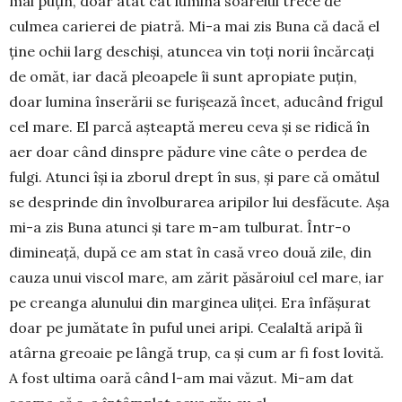
mai puțin, doar atât cât lumi­na soarelui trece de
culmea carierei de piatră. Mi-a mai zis Buna că dacă el
ține ochii larg des­chiși, atuncea vin toți norii încărcați
de omăt, iar dacă pleoa­­pele îi sunt apro­pi­ate pu­țin,
doar lumina în­serării se furișează încet, aducând frigul
cel mare. El parcă aș­teaptă mereu ceva și se ridi­că în
aer doar când dinspre pădure vine câte o perdea de
fulgi. Atunci își ia zborul drept în sus, și pare că omă­tul
se desprinde din învol­bu­ra­rea aripilor lui desfă­cu­te. Așa
mi-a zis Buna atunci și tare m-am tul­bu­rat. Într-o
dimineață, după ce am stat în casă vreo două zile, din
cau­za unui viscol mare, am zărit păsă­roiul cel mare, iar
pe creanga alu­nului din mar­­ginea uliței. Era înfă­șu­rat
doar pe jumătate în puful unei aripi. Cealaltă aripă îi
atârna greoaie pe lângă trup, ca și cum ar fi fost lovită.
A fost ultima oară când l-am mai văzut. Mi-am dat