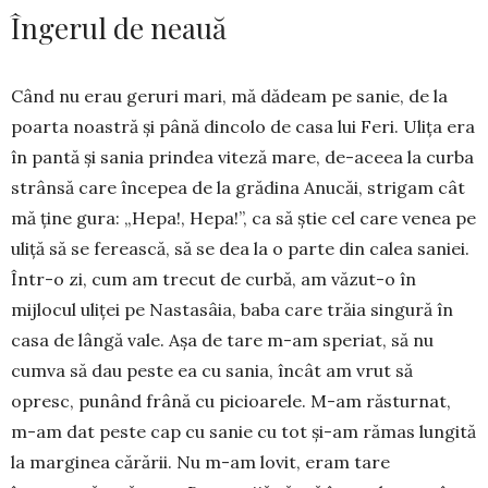
Îngerul de neauă
Când nu erau geruri mari, mă dădeam pe sanie, de la
poar­ta noastră și până dincolo de casa lui Feri. Ulița era
în pantă și sania prindea viteză mare, de-aceea la curba
strânsă care în­ce­pea de la grădina Anucăi, stri­gam cât
mă ține gura: „Hepa!, Hepa!”, ca să știe cel care venea pe
uliță să se ferească, să se dea la o parte din calea saniei.
Într-o zi, cum am trecut de curbă, am văzut-o în
mijlocul uliței pe Nas­tasâia, baba care trăia sin­gu­ră în
casa de lângă vale. Așa de tare m-am speriat, să nu
cumva să dau peste ea cu sania, încât am vrut să
opresc, punând frână cu picioarele. M-am răsturnat,
m-am dat peste cap cu sanie cu tot și-am ră­mas lungită
la marginea că­ră­­rii. Nu m-am lovit, eram ta­re