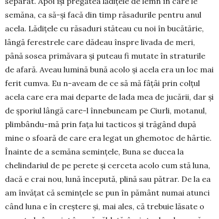
separat. Apoi își pregătea lădițele de lemn în care le
semăna, ca să-și facă din timp răsadurile pentru anul
acela. Lădițele cu răsa­duri stăteau cu noi în bucătărie,
lângă ferestrele care dădeau înspre livada de meri,
până sosea pri­măvara și puteau fi mutate în straturile
de afară. Aveau lumină bună acolo și acela era un loc mai
fe­rit cumva. Eu n-aveam de ce să mă fâțâi prin colțul
acela care era mai departe de lada mea de jucării, dar și
de șporiul lângă care-l înnebuneam pe Ciurli, motanul,
plimbându-mă prin fața lui tac­ticos și trăgând după
mine o sfoară de care era legat un ghemotoc de hârtie.
Înainte de a semăna se­mințele, Buna se ducea la
chelindariul de pe pere­te și cerceta acolo cum stă luna,
dacă e crai nou, lună începută, plină sau pătrar. De la ea
am învățat că semințele se pun în pământ numai atunci
când luna e în creștere și, mai ales, că trebuie lăsate o