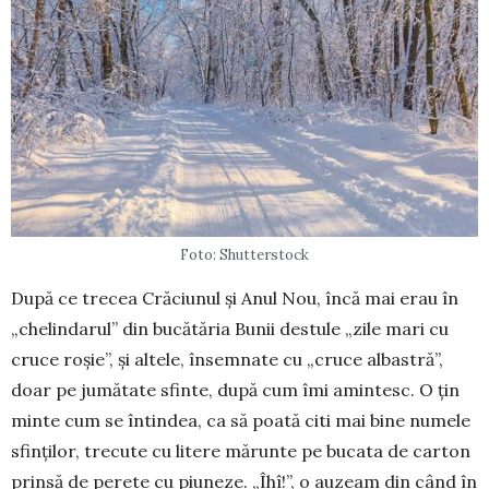
Foto: Shutterstock
După ce trecea Crăciunul și Anul Nou, încă mai erau în
„chelindarul” din bucătăria Bunii destule „zile mari cu
cruce roșie”, și altele, însemnate cu „cruce albastră”,
doar pe jumătate sfinte, după cum îmi amintesc. O țin
minte cum se întindea, ca să poată citi mai bine numele
sfinților, trecute cu litere mărunte pe bucata de carton
prinsă de perete cu piuneze. „Îhî!”, o auzeam din când în