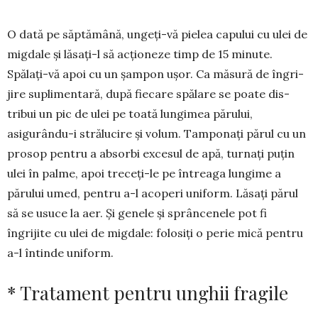
O dată pe săptămână, ungeți-vă pielea capului cu ulei de
migdale și lăsați-l să acționeze timp de 15 mi­nute.
Spălați-vă apoi cu un șampon ușor. Ca măsură de îngri­
jire supli­men­tară, după fiecare spălare se poate dis­
tribui un pic de ulei pe toată lungimea pă­rului,
asigurându-i strălucire și volum. Tamponaţi părul cu un
prosop pentru a ab­­sorbi excesul de apă, tur­naţi puţin
ulei în palme, apoi treceţi-le pe întreaga lun­gime a
părului umed, pentru a-l acoperi uni­form. Lăsaţi părul
să se usuce la aer. Și genele și sprâncenele pot fi
îngrijite cu ulei de migdale: folosiți o perie mică pentru
a-l întinde uniform.
* Tratament pentru unghii fragile