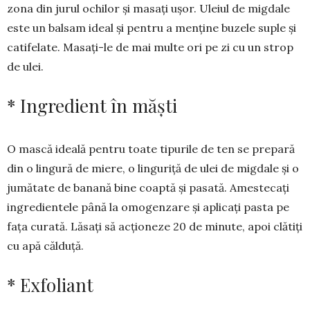
zona din jurul ochilor și masați ușor. Uleiul de mig­dale
este un balsam ideal și pentru a men­ţine buzele suple şi
catifelate. Masaţi-le de mai multe ori pe zi cu un strop
de ulei.
* Ingredient în măşti
O mască ideală pentru toate ti­purile de ten se prepară
din o lingură de miere, o linguriţă de ulei de mig­dale și o
jumătate de banană bine coap­tă și pasată. Amestecaţi
ingre­di­entele până la omogenzare şi aplicaţi pasta pe
faţa curată. Lăsaţi să acţio­neze 20 de minute, apoi clătiţi
cu apă călduţă.
* Exfoliant