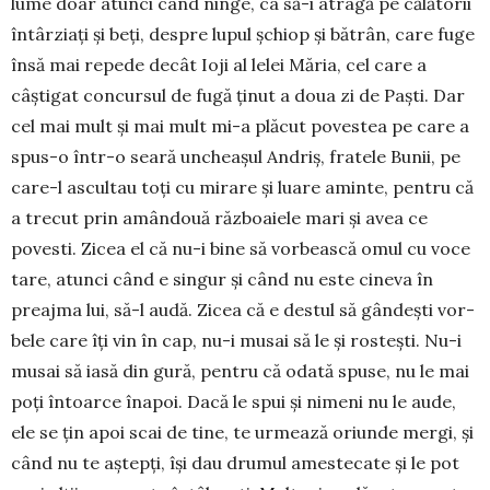
lume doar atunci când ninge, ca să-i atragă pe călă­torii
întârziați și beți, despre lupul șchiop și bătrân, care fuge
însă mai repede decât Ioji al lelei Măria, cel care a
câștigat concursul de fugă ținut a doua zi de Paști. Dar
cel mai mult și mai mult mi-a plăcut povestea pe care a
spus-o într-o seară uncheașul Andriș, fratele Bunii, pe
care-l ascultau toți cu mirare și luare aminte, pentru că
a trecut prin amân­două războa­iele mari și avea ce
povesti. Zicea el că nu-i bine să vorbească omul cu voce
tare, atunci când e singur și când nu este cineva în
preajma lui, să-l audă. Zicea că e destul să gândești vor­
bele care îți vin în cap, nu-i musai să le și rostești. Nu-i
musai să iasă din gură, pentru că odată spuse, nu le mai
poți întoarce înapoi. Dacă le spui și nimeni nu le aude,
ele se țin apoi scai de tine, te urmează oriunde mergi, și
când nu te aștepți, își dau drumul amestecate și le pot