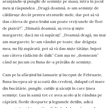
aranjându-și pungile de semințe pe ma­să, intra în jocul
meu și răspundea: „Dragă doam­nă, n-am semințe de
căldărușe decât pentru stra­tu­rile mele, dar pot să vă
dau câteva de gura-leului sau poate vreți unele de flori
de piatră?”. „Stimată doamnă, aș vrea și niște
margarete, dacă nu vă supărați”. „Doamnă dragă, nu mai
am mar­ga­rete, le-am vândut pe toate, dar drăguța
mea, nu fiți supărată, pot să vă dau niște tătăișe, bujori
sau câ­teva rădăcini de dalii.” Cam așa ne „domneam”
când ne jucam cu Buna de-a prăvălia de semințe.
Cam pe la sfârșitul lui Ianuarie și început de Februarie,
Buna începea să-și scoată din credenț, dulapul cel mare
din bucătărie, pungile, cutiile și săcuții în care ținea
semințe. Lua în samă tot ce avea acolo și le rânduia pe
căprării, florile deoparte și legumele detilin, adică