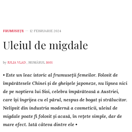
FRUMUSEȚE
12 FEBRUARIE 2024
Uleiul de migdale
by
IULIA VLAD
, NUMĂRUL
1601
• Este un leac istoric al fru­mu­seții femeilor. Folosit de
împă­ră­tesele Chinei și de gheișele japo­ne­ze, nu lipsea nici
de pe noptiera lui Sisi, celebra împărăteasă a Aus­triei,
care își îngrijea cu el părul, ne­spus de bogat și strălucitor.
Ne­lipsit din industria modernă a cos­me­ticii, ule­iul de
migdale poa­te fi folosit și aca­să, în rețete sim­ple, dar de
mare efect. Iată câteva dintre ele •