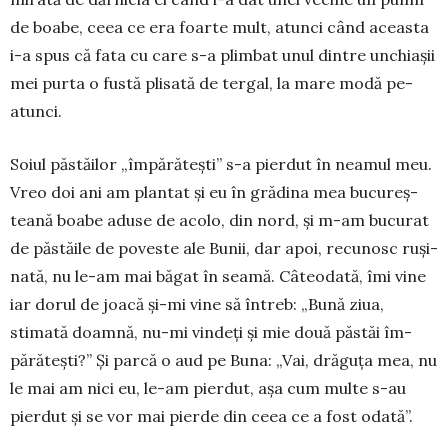
de boabe, ceea ce era foarte mult, atunci când aceasta
i-a spus că fata cu care s-a plimbat unul dintre unchiașii
mei purta o fustă plisată de tergal, la mare modă pe-
atunci.
Soiul păstăilor „împără­tești” s-a pierdut în nea­mul meu.
Vreo doi ani am plan­tat și eu în grădina mea bu­cu­reș­
teană boabe aduse de acolo, din nord, și m-am bu­cu­rat
de păstăile de po­veste ale Bunii, dar apoi, recunosc ruși­
nată, nu le-am mai băgat în sea­mă. Câ­teodată, îmi vine
iar do­rul de joacă și-mi vine să întreb: „Bu­nă ziua,
stimată doam­nă, nu-mi vin­deți și mie două păs­tăi îm­
părătești?” Și parcă o aud pe Buna: „Vai, drăguța mea, nu
le mai am nici eu, le-am pierdut, așa cum mul­te s-au
pierdut și se vor mai pier­de din ceea ce a fost odată”.