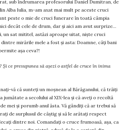
rat, sub îndrumarea profesorului Daniel Dumitran, de
din Alba Iulia, m-am axat mai mult pe aceste cruci
unt peste o mie de cruci funerare în toată câmpia
ici decât cele de drum, dar și aici am avut surprize…
, un sat mititel, astăzi aproape uitat, niște cruci
dintre mirările mele a fost și asta: Doamne, câți bani
 permite așa ceva?!
 Și ce presupunea să așezi o astfel de cruce în inima
nați-vă că sunteți un moșnean al Bărăganului, că trăiți
a jumătate a secolului al XIX-lea și că aveți o recoltă
de mei și porumb anul ăsta. Vă gândiți că ar trebui să
rați de surplusul de câștig și să le arătați respect
lecați dintre noi. Comandați o cruce frumoasă, așa, ca