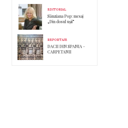
EDITORIAL
Sânziana Pop: mesaj
„Din dosul ușii”
REPORTAJE
DACII DIN SPANIA –
CARPETANII