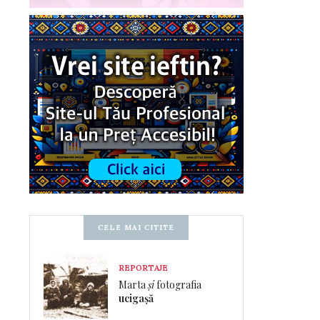
CELE MAI CITITE
REPORTAJE
Marta
și
fotografia
ucigașă