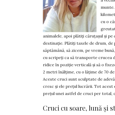
a vecin
munte. 
kilomet
cu o că
greutat
animalele, apoi plătiți căruțașul și p
destinație. Plătiți taxele de drum, d
săptămână, să zicem, pe vreme bună, 
cu scripeți ca să transporte crucea de 
ridice în poziție verticală și să o fixe
2 metri înălțime, cu o lățime de 70 de
Aceste cruci sunt sculptate de adevăr
cresc și ele prețul lucrării. Tot aces
prețul unei astfel de cruci per total,
Cruci cu soare, lună și s