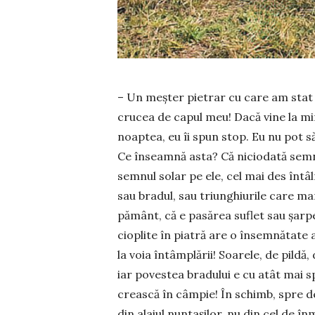
– Un meșter pietrar cu care am stat 
crucea de capul meu! Dacă vine la min
noaptea, eu îi spun stop. Eu nu pot să
Ce înseamnă asta? Că niciodată semne
semnul solar pe ele, cel mai des întâln
sau bradul, sau triunghiurile care m
pământ, că e pasărea suflet sau șarp
cioplite în piatră are o însemnătate 
la voia întâmplării! Soarele, de pildă
iar povestea bradului e cu atât mai 
crească în câmpie! În schimb, spre de
din alaiul nuntașilor, nu din cel de 