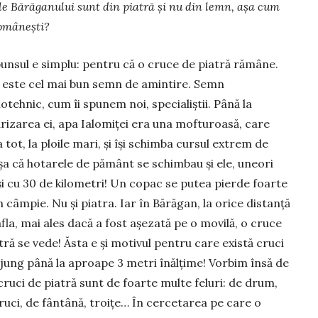
e Bărăganului sunt din piatră și nu din lemn, așa cum
românești?
unsul e simplu: pentru că o cruce de piatră rămâne.
 este cel mai bun semn de amintire. Semn
ehnic, cum îi spunem noi, specialiștii. Până la
rizarea ei, apa Ialomiței era una mofturoasă, care
 tot, la ploile mari, și își schimba cursul extrem de
șa că hotarele de pământ se schimbau și ele, uneori
și cu 30 de kilometri! Un copac se putea pierde foarte
n câmpie. Nu și piatra. Iar în Bărăgan, la orice distanță
afla, mai ales dacă a fost așezată pe o movilă, o cruce
tră se vede! Ăsta e și motivul pentru care există cruci
jung până la aproape 3 metri înălțime! Vorbim însă de
cruci de piatră sunt de foarte multe feluri: de drum,
cruci, de fântână, troițe… În cercetarea pe care o