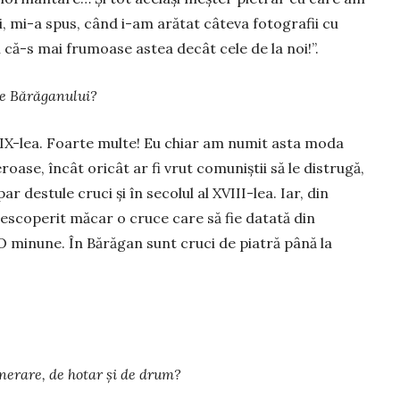
, mi-a spus, când i-am arătat câteva fotografii cu
i că-s mai frumoase astea decât cele de la noi!”.
ale Bărăganului?
 XIX-lea. Foarte multe! Eu chiar am numit asta moda
oase, încât oricât ar fi vrut comuniștii să le distrugă,
r destule cruci și în secolul al XVIII-lea. Iar, din
escoperit măcar o cruce care să fie datată din
! O minune. În Bărăgan sunt cruci de piatră până la
unerare, de hotar și de drum?