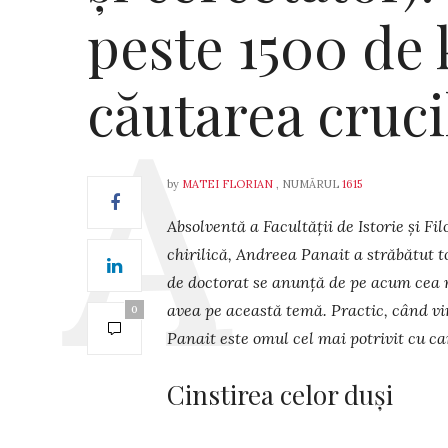
peste 1500 de 
căutarea cruci
by
MATEI FLORIAN
, NUMĂRUL
1615
Absolventă a Facultății de Istorie și Fi
chirilică, Andreea Panait a străbătut t
de doctorat se anunță de pe acum cea 
avea pe această temă. Practic, când vi
0
Panait este omul cel mai potrivit cu car
Cinstirea celor duși