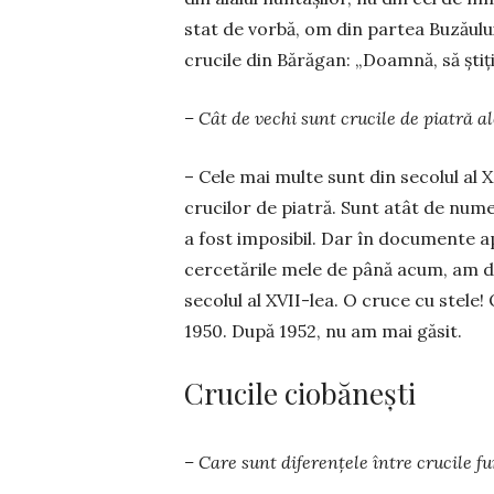
stat de vorbă, om din partea Buzăului
crucile din Bărăgan: „Doamnă, să știț
– Cât de vechi sunt crucile de pia­tră 
– Cele mai multe sunt din secolul al
crucilor de piatră. Sunt atât de numer
a fost imposibil. Dar în documente apa
cercetările mele de până acum, am d
secolul al XVII-lea. O cruce cu stele
1950. După 1952, nu am mai găsit.
Crucile ciobănești
– Care sunt diferențele între crucile f