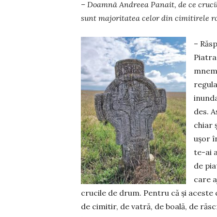
– Doamnă Andreea Panait, de ce crucil
sunt majoritatea celor din cimitirele 
– Răsp
Piatra
mnemot
regula
inunda
des. A
chiar 
ușor î
te-ai 
de pia
care a
crucile de drum. Pentru că și aceste 
de cimitir, de vatră, de boală, de răs