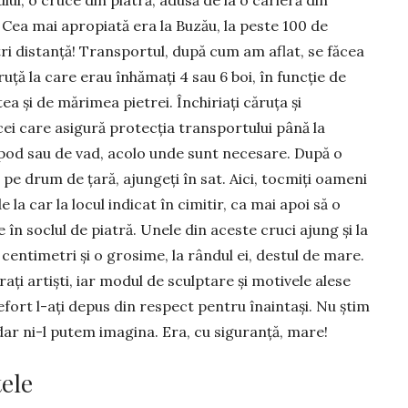
ului, o cruce din piatră, adusă de la o carieră din
Cea mai apropiată era la Buzău, la peste 100 de
ri distanță! Transportul, după cum am aflat, se făcea
ruță la care erau înhămați 4 sau 6 boi, în funcție de
ea și de mărimea pietrei. Închiriați căruța și
e cei care asigură protecția transportului până la
e pod sau de vad, acolo unde sunt necesare. După o
pe drum de țară, ajungeți în sat. Aici, tocmiți oameni
la car la locul indicat în cimitir, ca mai apoi să o
ze în soclul de piatră. Unele din aceste cruci ajung și la
 centimetri și o grosime, la rândul ei, destul de mare.
ați artiști, iar modul de sculptare și motivele alese
t efort l-ați depus din respect pentru înaintași. Nu știm
 dar ni-l putem imagina. Era, cu siguranță, mare!
tele