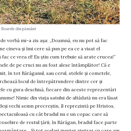
Soarele din pământ
de vorbă mi-a zis așa: „Doamnă, eu nu pot să fac
e cineva și îmi cere să pun pe ea ce a visat el
 fac ce vrea el! Eu știu cum trebuie să arate crucea!”
le de pe cruci nu au fost alese întâmplător! Că e
it, în tot Bărăganul, sau cerul, stelele și cometele,
archează locul de întrepătrundere dintre cer și
ele cu gura deschisă, fiecare din aceste reprezentări
anume! Nimic din viața satului de altădată nu era lăsat
, deși vechi semn precreștin, îl reprezintă pe Hristos,
spectaculoasă cu cât bradul nu e un copac care să
osebire de restul țării, în Bărăgan, bradul face parte
înmormântare… Și tot același meșter pietrar cu care am