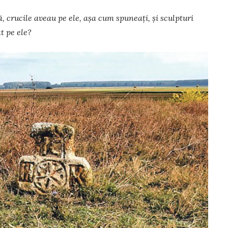
ă, crucile aveau pe ele, așa cum spuneați, și sculpturi
t pe ele?