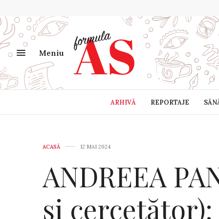
Meniu
ARHIVĂ
REPORTAJE
SĂN
ACASĂ
12 MAI 2024
ANDREEA PAN
și cercetător)