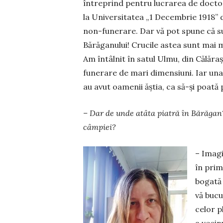
întreprind pentru lucrarea de docto
la Universitatea „1 Decembrie 1918” 
non-funerare. Dar vă pot spune că s
Bărăganului! Crucile astea sunt mai m
Am întâlnit în satul Ulmu, din Călărași
funerare de mari dimensiuni. Iar una 
au avut oamenii ăștia, ca să-și poată
– Dar de unde atâta piatră în Bărăgan?
câmpiei?
– Imagi
în prim
bogată 
vă bucu
celor p