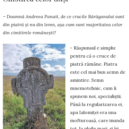
– Doamnă Andreea Panait, de ce crucile Bărăganului sunt
din piatră și nu din lemn, așa cum sunt majoritatea celor
din cimitirele românești?
– Răspunsul e simplu:
pentru că o cruce de
piatră rămâne. Piatra
este cel mai bun semn de
amintire. Semn
mnemotehnic, cum îi
spunem noi, specialiștii.
Până la regularizarea ei,
apa Ialomiței era una
mofturoasă, care inunda
tot, la ploile mari, și își