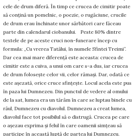
cele de drum diferă. În timp ce crucea de cimitir poate
să conțină un pomelnic, o poezie, o rugăciune, crucile
de drum erau închinate unor sărbători care făceau
parte din calendarul ciobanului. Peste 80% dintre
textele de pe aceste cruci non-funerare încep cu
formula: „Cu vrerea Tatălui, în numele Sfintei Treimi”.
Dar cea mai mare diferență este aceasta: crucea de
cimitir este a cuiva, a unui om care s-a dus, iar crucea
de drum folosește celor vii, celor rămași. Dar, odată ce
este așezată, orice cruce sfințește. Locul acela este pus
în paza lui Dumnezeu. Din punctul de vedere al omului
de la sat, lumea era un tărâm în care se luptau binele cu
răul, Dumnezeu cu diavolul. Dumnezeu a creat lumea,
diavolul face tot posibilul să o distrugă. Crucea pe care
o așezau exprima și felul în care oamenii simțeau să
participe în această luptă de partea lui Dumnezeu.