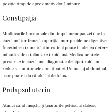
poziție timp de aproximativ două minute.
Constipația
Modificările hormo­nale din timpul meno­pauzei duc în
cazul mul­tor femei la apa­riția unor pro­bleme diges­tive.
Înce­ti­nirea tran­zitului intesti­nal poate fi ade­sea de­ter­
minată și de o tulburare ti­roi­diană. Me­dica­men­tele
prescrise în cazul unui diag­nostic de hi­po­ti­roidism
reduc și simptomele cons­tipației. Un ma­saj abdo­minal
ușor poate fi la rândul lui de folos.
Prolapsul uterin
Atunci când mușchii și țesuturile pelvisului slăbesc,