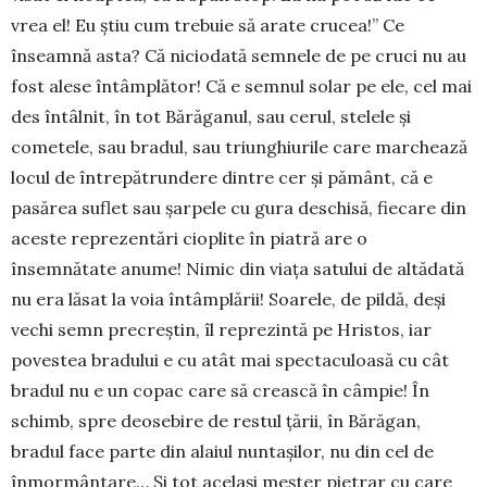
vrea el! Eu știu cum trebuie să arate crucea!” Ce
înseamnă asta? Că niciodată semnele de pe cruci nu au
fost alese întâmplător! Că e semnul solar pe ele, cel mai
des întâlnit, în tot Bărăganul, sau cerul, stelele și
cometele, sau bradul, sau triunghiurile care marchează
locul de întrepătrundere dintre cer și pământ, că e
pasărea suflet sau șarpele cu gura deschisă, fiecare din
aceste reprezentări cioplite în piatră are o
însemnătate anume! Nimic din viața satului de altădată
nu era lăsat la voia întâmplării! Soarele, de pildă, deși
vechi semn precreștin, îl reprezintă pe Hristos, iar
povestea bradului e cu atât mai spectaculoasă cu cât
bradul nu e un copac care să crească în câmpie! În
schimb, spre deosebire de restul țării, în Bărăgan,
bradul face parte din alaiul nuntașilor, nu din cel de
înmormântare… Și tot același meșter pietrar cu care