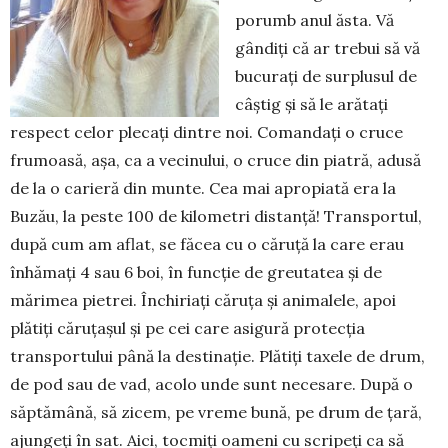
porumb anul ăsta. Vă
gândiți că ar trebui să vă
bucurați de surplusul de
câștig și să le arătați
respect celor plecați dintre noi. Comandați o cruce
frumoasă, așa, ca a vecinului, o cruce din piatră, adusă
de la o carieră din munte. Cea mai apropiată era la
Buzău, la peste 100 de kilometri distanță! Transportul,
după cum am aflat, se făcea cu o căruță la care erau
înhămați 4 sau 6 boi, în funcție de greutatea și de
mărimea pietrei. Închiriați căruța și animalele, apoi
plătiți căruțașul și pe cei care asigură protecția
transportului până la destinație. Plătiți taxele de drum,
de pod sau de vad, acolo unde sunt necesare. După o
săptămână, să zicem, pe vreme bună, pe drum de țară,
ajungeți în sat. Aici, tocmiți oameni cu scripeți ca să