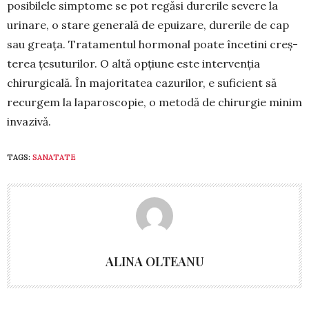
posibilele simptome se pot regăsi durerile severe la
urinare, o stare ge­nerală de epuizare, durerile de cap
sau greața. Tratamentul hormonal poate încetini creș­
terea țesuturilor. O altă opțiune este interven­ția
chirurgicală. În majoritatea cazurilor, e su­ficient să
recurgem la laparoscopie, o metodă de chirurgie minim
invazivă.
TAGS:
SANATATE
ALINA OLTEANU