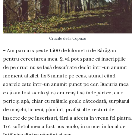
Crucile de la Copuzu
– Am parcurs peste 1500 de kilometri de Bărăgan
pentru cercetarea mea. Și vă pot spune că inscripțiile
de pe cruci nu se lasă descifrate decât într-un anumit
moment al zilei, fix 5 minute pe ceas, atunci când
soarele este într-un anumit punct pe cer. Bucuria mea
e că am fost acolo și că am reușit să îndepărtez, cu o
perie și apă, chiar cu mâinile goale câteodată, surplusul
de mușchi, licheni, pământ, praf și alte resturi de
insecte de pe înscrisuri, fără a afecta în vreun fel piatra.
Tot sufletul meu a fost pus acolo, în cruce, în locul de
întâlnire dintre pământ și cer.