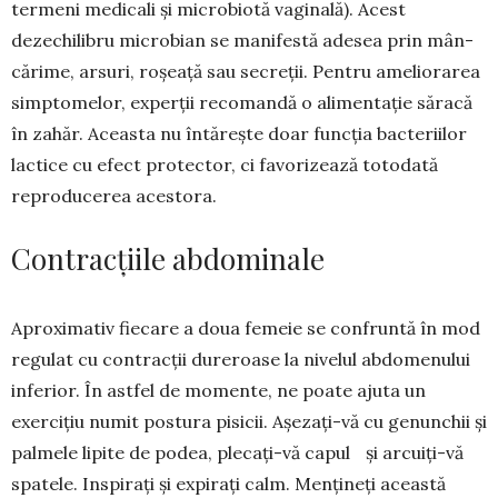
termeni medicali și microbiotă vaginală). Acest
dezechilibru microbian se manifestă adesea prin mân­
cărime, arsuri, roșeață sau secreții. Pen­tru ameliorarea
simp­tomelor, experții recomandă o alimen­tație săracă
în zahăr. Aceasta nu întărește doar funcția bac­teriilor
lactice cu efect protector, ci favorizează totodată
reproducerea acestora.
Contracțiile abdominale
Aproximativ fiecare a doua femeie se confruntă în mod
regulat cu contracții dureroase la nivelul abdo­menului
inferior. În astfel de momente, ne poate ajuta un
exercițiu numit postura pisicii. Așezați-vă cu genunchii și
palmele lipite de podea, plecați-vă capul și arcuiți-vă
spatele. Inspirați și expirați calm. Mențineți această