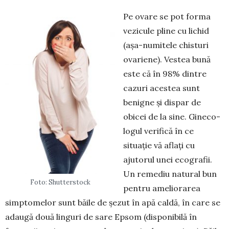
Pe ovare se pot forma
vezicule pline cu lichid
(așa-numitele chisturi
ovariene). Vestea bună
este că în 98% dintre
cazuri acestea sunt
benigne și dispar de
obicei de la sine. Gineco­
logul verifică în ce
situație vă aflați cu
ajutorul unei ecografii.
Un remediu natural bun
Foto: Shutterstock
pentru amelio­rarea
simptomelor sunt băile de șezut în apă caldă, în care se
adaugă două linguri de sare Epsom (disponibilă în