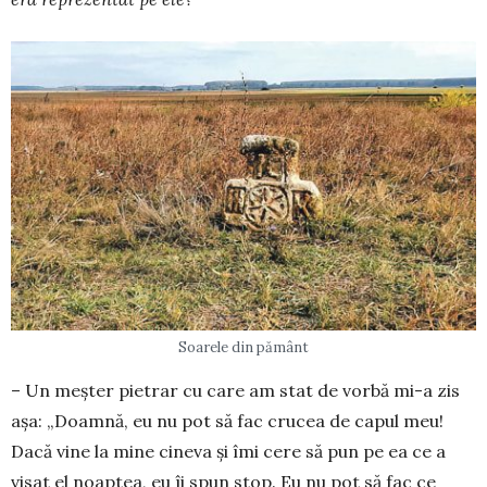
Soarele din pământ
– Un meșter pietrar cu care am stat de vorbă mi-a zis
așa: „Doamnă, eu nu pot să fac crucea de capul meu!
Dacă vine la mine cineva și îmi cere să pun pe ea ce a
visat el noaptea, eu îi spun stop. Eu nu pot să fac ce