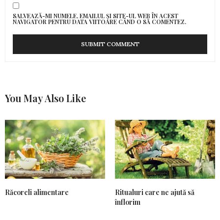
SALVEAZĂ-MI NUMELE, EMAILUL ȘI SITE-UL WEB ÎN ACEST
NAVIGATOR PENTRU DATA VIITOARE CÂND O SĂ COMENTEZ.
You May Also Like
Răcoreli alimentare
Ritualuri care ne ajută să
înflorim