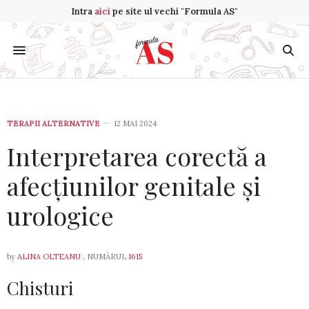
Intra
aici
pe site ul vechi "Formula AS"
TERAPII ALTERNATIVE
12 MAI 2024
Interpretarea corectă a
afecțiunilor genitale și
urologice
by
ALINA OLTEANU
, NUMĂRUL
1615
Chisturi