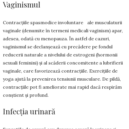
Vaginismul
Contracțiile spas­mo­dice involuntare ale mus­culaturii
vagi­nale (denumite în ter­meni medicali vagi­­nism) apar,
adesea, odată cu menopauza. În astfel de cazuri,
vaginismul se declanșează cu pre­cădere pe fondul
reducerii naturale a nivelului de estrogeni (hormonii
sexuali fe­minini) și al scăderii concomitente a lubri­fierii
vaginale, care favorizează con­tracțiile. Exercițiile de
yoga ajută la prevenirea ten­siunii musculare. De pildă,
con­trac­țiile pot fi ameliorate mai rapid dacă respirăm
con­știent și profund.
Infecția urinară