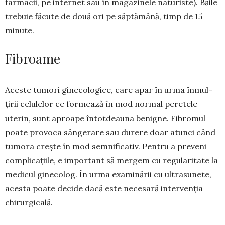
farmacii, pe internet sau în magazinele naturiste). Băile
trebuie făcute de două ori pe săptămână, timp de 15
minute.
Fibroame
Aceste tumori gine­co­lo­gi­ce, care apar în urma în­mul­
țirii celulelor ce formează în mod normal peretele
uterin, sunt aproape întotdeauna benigne. Fibromul
poate provoca sân­ge­rare sau durere doar atunci când
tumora crește în mod semnificativ. Pentru a preveni
complicațiile, e important să mer­gem cu regularitate la
me­dicul ginecolog. În urma exa­minării cu ultra­sunete,
acesta poate decide dacă este necesară intervenția
chirurgicală.