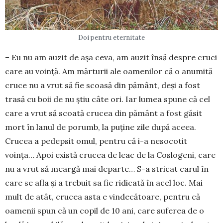
Doi pentru eternitate
– Eu nu am auzit de așa ceva, am auzit însă despre cruci
care au voință. Am mărturii ale oamenilor că o anumită
cruce nu a vrut să fie scoasă din pământ, deși a fost
trasă cu boii de nu știu câte ori. Iar lumea spune că cel
care a vrut să scoată crucea din pământ a fost găsit
mort în lanul de porumb, la puține zile după aceea.
Crucea a pedepsit omul, pentru că i-a nesocotit
voința… Apoi există crucea de leac de la Coslogeni, care
nu a vrut să meargă mai departe… S-a stricat carul în
care se afla și a trebuit sa fie ridicată în acel loc. Mai
mult de atât, crucea asta e vindecătoare, pentru că
oamenii spun că un copil de 10 ani, care suferea de o