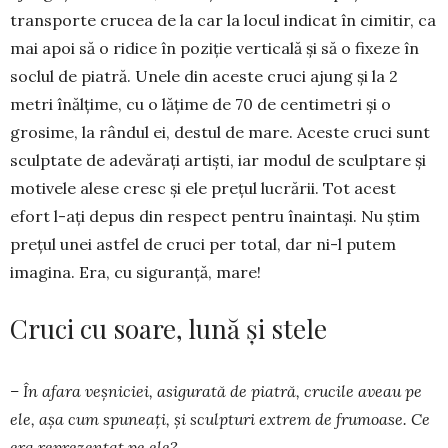
transporte crucea de la car la locul indicat în cimitir, ca
mai apoi să o ridice în poziție verticală și să o fixeze în
soclul de piatră. Unele din aceste cruci ajung și la 2
metri înălțime, cu o lățime de 70 de centimetri și o
grosime, la rândul ei, destul de mare. Aceste cruci sunt
sculptate de adevărați artiști, iar modul de sculptare și
motivele alese cresc și ele prețul lucrării. Tot acest
efort l-ați depus din respect pentru înaintași. Nu știm
prețul unei astfel de cruci per total, dar ni-l putem
imagina. Era, cu siguranță, mare!
Cruci cu soare, lună și stele
– În afara veșniciei, asigurată de piatră, crucile aveau pe
ele, așa cum spuneați, și sculpturi extrem de frumoase. Ce
era reprezentat pe ele?