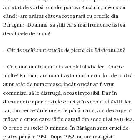
am stat de vorbă, om din partea Buzăului, mi-a spus,
când i-am arătat câteva fotografii cu crucile din
Bărăgan: „Doamnă, să știți că-s mai frumoase astea
decât cele de la noi!”.
– Cât de vechi sunt crucile de pia­tră ale Bărăganului?
– Cele mai multe sunt din secolul al XIX-lea. Foarte
multe! Eu chiar am numit asta moda crucilor de piatră.
Sunt atât de numeroase, încât oricât ar fi vrut
comuniștii să le distrugă, a fost imposibil. Dar în
documente apar destule cruci și în secolul al XVIII-lea.
Iar, din cercetările mele de până acum, am descoperit
măcar o cruce care să fie datată din secolul al XVII-lea.
O cruce cu stele! O minune. În Bărăgan sunt cruci de
piatră până la 1950. După 1952, nu am mai găsit.