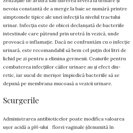
Senzațiile de arsură sau durerea severă la urinare și
nevoia constantă de a merge la baie se numără printre
simptomele tipice ale unei infecții la nivelul tractului
urinar. Infecția este de obicei declanșată de bacteriile
intestinale care pătrund prin uretră în vezică, unde
provoacă o inflamație. Dacă ne confruntăm cu o infecție
urinară, este recomandabil să bem cel puțin doi litri de
lichid pe zi pen­tru a elimina germenii. Cea­iu­rile pentru
comba­te­rea infec­țiilor căilor uri­nare au și efect di­u­
retic, iar sucul de me­rișor împiedică bac­­te­riile să se
depună pe mem­brana mucoasă a vezicii urinare.
Scurgerile
Administrarea antibioticelor poate mo­difica valoarea
ușor acidă a pH-ului florei vaginale (denumită în