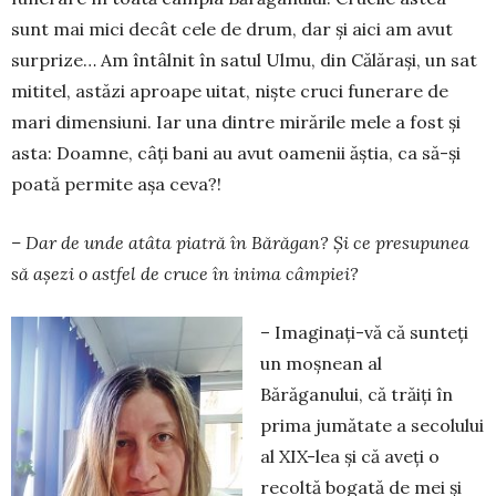
sunt mai mici decât cele de drum, dar și aici am avut
surprize… Am întâlnit în satul Ulmu, din Călărași, un sat
mititel, astăzi aproape uitat, niște cruci funerare de
mari dimensiuni. Iar una dintre mirările mele a fost și
asta: Doamne, câți bani au avut oamenii ăștia, ca să-și
poată permite așa ceva?!
– Dar de unde atâta piatră în Bărăgan? Și ce presupunea
să așezi o astfel de cruce în inima câmpiei?
– Imaginați-vă că sunteți
un moșnean al
Bărăganului, că trăiți în
prima jumătate a secolului
al XIX-lea și că aveți o
recoltă bogată de mei și