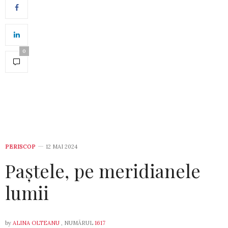
0
PERISCOP
12 MAI 2024
Paștele, pe meridianele
lumii
by
ALINA OLTEANU
, NUMĂRUL
1617