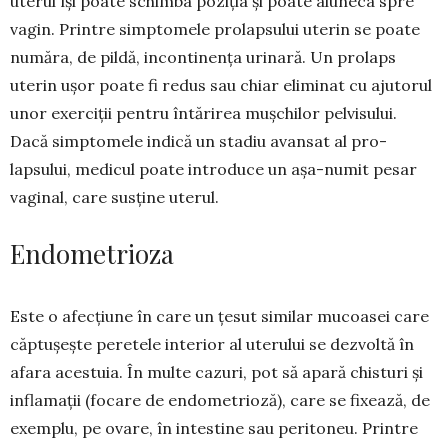
uterul își poate schimba poziția și poate aluneca spre
vagin. Printre simptomele prolapsului uterin se poate
număra, de pildă, incontinența urinară. Un prolaps
uterin ușor poate fi redus sau chiar eliminat cu ajutorul
unor exerciții pentru în­tărirea mușchilor pelvi­su­lui.
Dacă simptomele in­di­că un sta­diu avansat al pro­
lapsului, me­dicul poate in­troduce un a­șa-numit pe­sar
vagi­nal, care susține uterul.
Endometrioza
Este o afecțiune în care un țesut similar mucoasei care
căptușește peretele interior al uterului se dezvoltă în
afara acestuia. În multe cazuri, pot să apară chisturi și
infla­ma­ții (focare de endometrioză), care se fixează, de
exemplu, pe ovare, în intestine sau pe­ritoneu. Printre