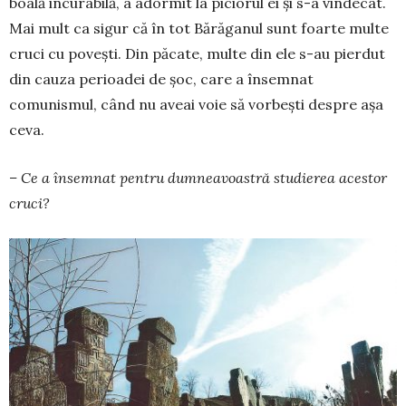
boală incurabilă, a adormit la piciorul ei și s-a vindecat.
Mai mult ca sigur că în tot Bărăganul sunt foarte multe
cruci cu povești. Din păcate, multe din ele s-au pierdut
din cauza perioadei de șoc, care a însemnat
comunismul, când nu aveai voie să vorbești despre așa
ceva.
– Ce a însemnat pentru dumneavoastră studierea acestor
cruci?