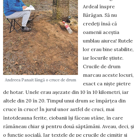
Ardeal înspre
Bărăgan. Să nu
credeți însă că
oamenii aceștia
umblau aiurea! Rutele
lor erau bine stabilite,
iar locurile știute.
Crucile de drum
marcau aceste locuri,
Andreea Panait lângă o cruce de drum
exact ca niște pietre
de hotar. Unele erau așezate din 10 în 10 kilometri, iar
altele din 20 în 20. Timpul unui drum se împărțea din
cruce în cruce! În jurul unor astfel de cruci, mai
întotdeauna ferite, ciobanii își făceau stâne, în care
rămâneau chiar și pentru două săptămâni. Aveau, deci, și
o funcție socială. Iar textele de pe crucile de cimitir și