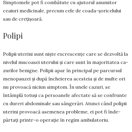
Simptomele pot fi combătute cu ajutorul anu­mitor
ceaiuri medicinale, precum cele de coada-șoricelului
sau de crețișoară.
Polipi
Polipii uterini sunt niș­te excrescențe care se dezvoltă la
nivelul mucoasei uterului și care sunt în majo­ritatea ca­
zu­rilor benigne. Polipii apar în principal pe parcursul
meno­pauzei și după încheierea aces­teia și de multe ori
nu provoacă niciun simptom. În unele cazuri, se
întâmplă totuși ca persoanele afectate să se confrunte
cu dureri abdominale sau sângerări. Atunci când polipii
uterini provoacă asemenea probleme, ei pot fi înde­
părtați prin­tr-o operație în regim ambulatoriu.