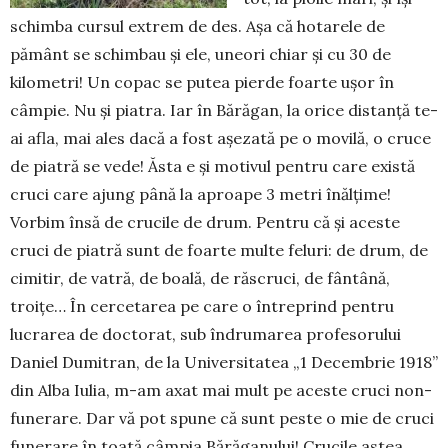
schimba cursul extrem de des. Așa că hotarele de
pământ se schimbau și ele, uneori chiar și cu 30 de
kilometri! Un copac se putea pierde foarte ușor în
câmpie. Nu și piatra. Iar în Bărăgan, la orice distanță te-
ai afla, mai ales dacă a fost așezată pe o movilă, o cruce
de piatră se vede! Ăsta e și motivul pentru care există
cruci care ajung până la aproape 3 metri înălțime!
Vorbim însă de crucile de drum. Pentru că și aceste
cruci de piatră sunt de foarte multe feluri: de drum, de
cimitir, de vatră, de boală, de răscruci, de fântână,
troițe… În cercetarea pe care o întreprind pentru
lucrarea de doctorat, sub îndrumarea profesorului
Daniel Dumitran, de la Universitatea „1 Decembrie 1918”
din Alba Iulia, m-am axat mai mult pe aceste cruci non-
funerare. Dar vă pot spune că sunt peste o mie de cruci
funerare în toată câmpia Bărăganului! Crucile astea