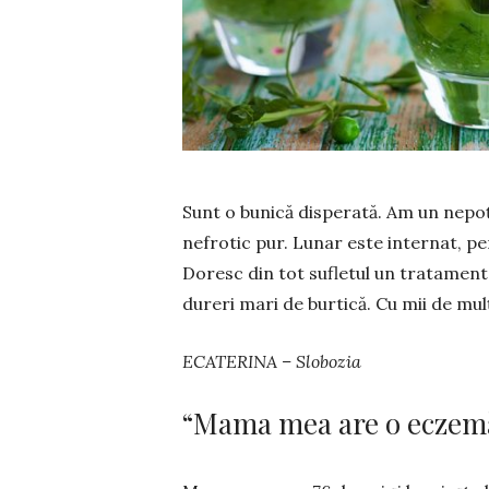
Sunt o bunică disperată. Am un nepoțe
nefro­tic pur. Lunar este internat, pe
Doresc din tot sufletul un tratament 
dureri mari de bur­tică. Cu mii de mul
ECATERINA – Slobozia
“Mama mea are o eczemă