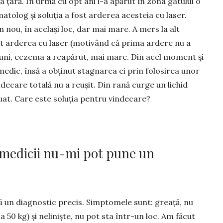
a țară. În urmă cu opt ani i-a apărut în zona gâtului o
tolog și soluția a fost ar­derea acesteia cu laser.
 nou, în același loc, dar mai mare. A mers la alt
ot arderea cu laser (motivând că prima ardere nu a
 luni, eczema a reapărut, mai mare. Din acel moment și
edic, însă a obținut stagnarea ei prin folosirea unor
decare totală nu a reușit. Din rană curge un lichid
at. Care este soluția pentru vin­decare?
r medicii nu-mi pot pune un
ă un diag­nostic precis. Simptomele sunt: greață, nu
 50 kg) și ne­liniște, nu pot sta într-un loc. Am făcut