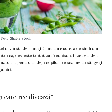
Foto: Shutterstock
l în vârs­tă de 3 ani și 4 luni care suferă de sindrom
n­tru că, deși este tratat cu Prednison, face recăderi.
naturist pen­tru că deja copi­lul are scaune cu sânge și
țumiri,
 care recidivează”