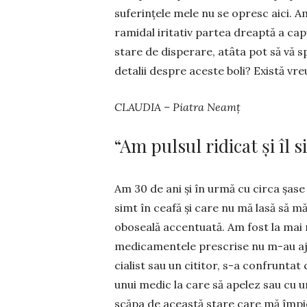
suferințele mele nu se opresc aici. 
ramidal iritativ partea dreap­tă a cap
stare de disperare, atâta pot să vă 
detalii despre aces­te boli? Există vr
CLAUDIA – Piatra Neamț
“Am pulsul ridicat și îl s
Am 30 de ani și în urmă cu circa șase 
simt în ceafă și care nu mă lasă să 
oboseală accentuată. Am fost la mai m
medicamentele pre­scrise nu m-au aju
cialist sau un cititor, s-a con­frunt
unui medic la care să apelez sau cu 
scăpa de această stare care mă împied