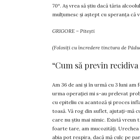
70°. Aș vrea să știu dacă tăria alcoo
mul­țumesc și aștept cu speranța că v
GRIGORE – Pitești
(Folosiți cu încredere tinctura de Păduc
“Cum să previn recidiva
Am 36 de ani și în urmă cu 3 luni am 
urma operației mi s-au prelevat prob
cu epiteliu cu acantoză și proces i
toasă. Vă rog din suflet, ajutați-mă 
care nu știu mai nimic. Există vreun 
foarte tare, am mucozități. Urechea 
abia pot respira, dacă mă culc pe par