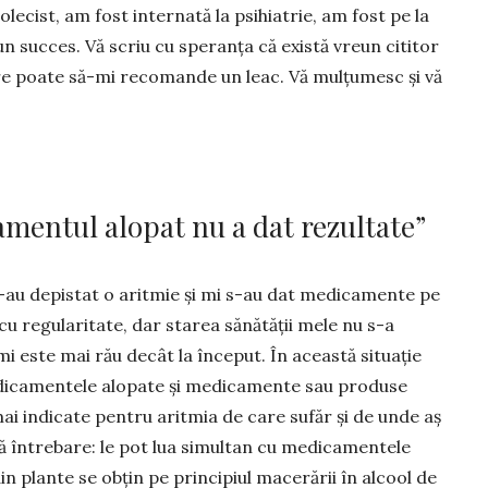
o­lecist, am fost internată la psihia­trie, am fost pe la
 un succes. Vă scriu cu speranța că există vreun cititor
re poate să-mi recomande un leac. Vă mulțu­mesc și vă
tamentul alopat nu a dat rezultate”
-au depistat o aritmie și mi s-au dat medica­men­te pe
 cu regu­la­ritate, dar starea sănătății mele nu s-a
este mai rău de­cât la început. În aceas­tă si­tua­ție
­ca­men­tele alopate și me­di­ca­men­te sau produse
mai indi­cate pentru aritmia de care sufăr și de unde aș
 în­trebare: le pot lua si­mul­tan cu medi­ca­mentele
in plante se obțin pe prin­cipiul macerării în alcool de