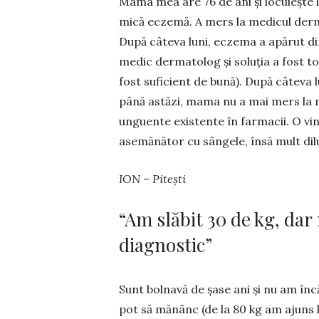
Mama mea are 76 de ani și locuiește l
mică ecze­mă. A mers la medicul derma
După câteva luni, eczema a apărut din
medic dermatolog și soluția a fost t
fost suficient de bună). După câteva
până astăzi, mama nu a mai mers la m
unguente existente în farmacii. O vin
asemănător cu sângele, însă mult dilu
ION – Pitești
“Am slăbit 30 de kg, da
diagnostic”
Sunt bolnavă de șase ani și nu am înc
pot să mă­nânc (de la 80 kg am ajuns la