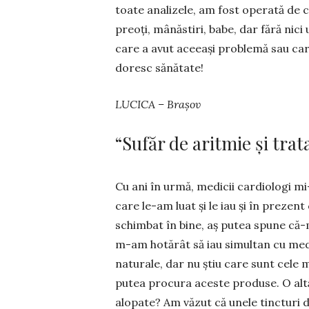
toate anali­zele, am fost ope­rată de c
preoți, mânăstiri, babe, dar fără nici
care a avut aceeași problemă sau ca
doresc să­nătate!
LUCICA – Brașov
“Sufăr de aritmie și tra
Cu ani în urmă, medicii cardiologi mi
care le-am luat și le iau și în prezent
schimbat în bine, aș putea spune că-mi 
m-am hotărât să iau si­multan cu medi
natura­le, dar nu știu care sunt cele 
putea pro­cu­ra aceste pro­duse. O altă
alopate? Am văzut că unele tinc­turi d