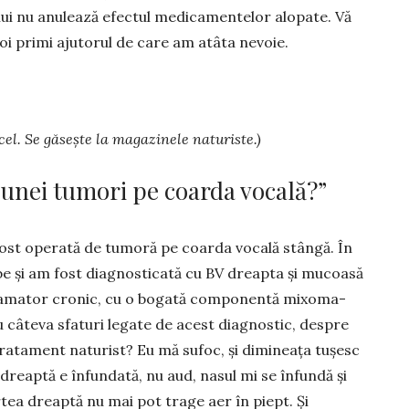
lului nu anulează efectul medi­camentelor alopate. Vă
oi primi ajutorul de care am atâta nevoie.
el. Se găsește la ma­gazinele naturiste.)
 unei tumori pe coarda vocală?”
fost ope­rată de tumoră pe coarda vocală stângă. În
e și am fost diag­nosticată cu BV dreapta și mucoasă
nflamator cronic, cu o bogată componentă mixoma­
cu câteva sfaturi legate de acest diagnostic, despre
tratament naturist? Eu mă sufoc, și dimi­nea­ța tușesc
dreaptă e înfundată, nu aud, nasul mi se înfundă și
tea dreaptă nu mai pot trage aer în piept. Și