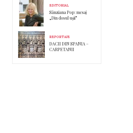
EDITORIAL
Sânziana Pop: mesaj
„Din dosul ușii”
REPORTAJE
DACII DIN SPANIA –
CARPETANII