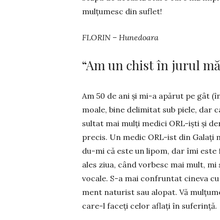
mulțumesc din suflet!
FLORIN – Hunedoara
“Am un chist în jurul mă
Am 50 de ani și mi-a apărut pe gât (în
moale, bine delimi­tat sub piele, dar 
sultat mai mulți me­dici ORL-iști și d
precis. Un me­dic ORL-ist din Galați 
du-mi că este un lipom, dar îmi este
ales ziua, când vorbesc mai mult, mi 
vocale. S-a mai confruntat cineva cu u
ment naturist sau alo­pat. Vă mulțu­me
care-l faceți celor aflați în sufe­rință.