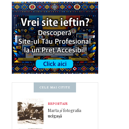
CELE MAI CITITE
REPORTAJE
Marta
și
fotografia
ucigașă