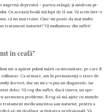
Am migrenă depresivă – partea stângă, și sindrom pi­
ului. Cu această boală mă lupt de 11 ani. Vă scriu într-o
spun, că nu mai rezist. Cine-mi poate da mai multe
eun tra­tament naturist? Vă mul­țumesc din suflet!
imt în ceafă”
luni mi-a apărut pulsul mărit cu intensitate, pe care îl
mă odihnesc. Ca urmare, am în permanență o stare de
ulți doctori, dar nu mi s-a pus un diag­nostic, iar
tat deloc. Vă rog din suflet, dacă cineva, un spe­
at cu asemenea probleme, îl rog să mă ajute cu numele
un trata­ment medicamentos sau naturist, pentru a
ică să-mi des­fășor activi­tatea profesională. Vă