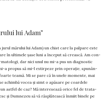
rului lui Adam”
 jurul mărului lui Adam) un chist care la palpare este
care în ulti­mele șase luni a început să crească. Am con­
erma­tologi, dar nici unul nu mi-a pus un diagnostic
mi-a propus să mi-l extirpeze prin ope­rație, spunân­
 foarte teamă. Mi se pare că în unele momente, mai
se schimbă vo­cea și simt o apă­sare pe coar­dele
n astfel de caz? Mă inte­re­sea­ză orice fel de trata­
sc și Dumnezeu să vă răs­plă­tească în­­miit binele pe