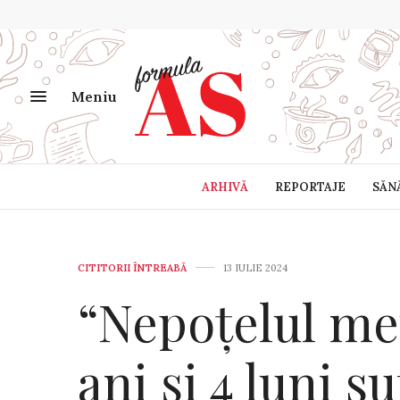
Meniu
ARHIVĂ
REPORTAJE
SĂN
CITITORII ÎNTREABĂ
13 IULIE 2024
“Nepoțelul me
ani și 4 luni 